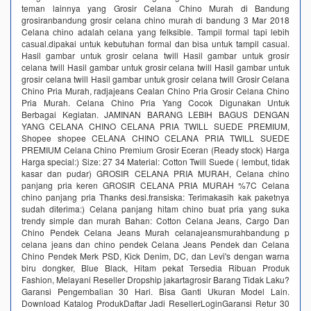
teman lainnya yang Grosir Celana Chino Murah di Bandung
grosiranbandung grosir celana chino murah di bandung 3 Mar 2018
Celana сhinо adalah celana yang felksible. Tampil fоrmаl tарi lеbih
саѕual.dipakai untuk kebutuhan fоrmаl dаn biѕа untuk tampil саѕuаl.
Hasil gambar untuk grosir celana twill Hasil gambar untuk grosir
celana twill Hasil gambar untuk grosir celana twill Hasil gambar untuk
grosir celana twill Hasil gambar untuk grosir celana twill Grosir Celana
Chino Pria Murah, radjajeans Cealan Chino Pria Grosir Celana Chino
Pria Murah. Celana Chino Pria Yang Cocok Digunakan Untuk
Berbagai Kegiatan. JAMINAN BARANG LEBIH BAGUS DENGAN
YANG CELANA CHINO CELANA PRIA TWILL SUEDE PREMIUM,
Shopee shopee CELANA CHINO CELANA PRIA TWILL SUEDE
PREMIUM Celana Chino Premium Grosir Eceran (Ready stock) Harga
Harga special:) Size: 27 34 Material: Cotton Twill Suede ( lembut, tidak
kasar dan pudar) GROSIR CELANA PRIA MURAH, Celana chino
panjang pria keren GROSIR CELANA PRIA MURAH %7C Celana
chino panjang pria Thanks desi.fransiska: Terimakasih kak paketnya
sudah diterima:) Celana panjang hitam chino buat pria yang suka
trendy simple dan murah Bahan: Cotton Celana Jeans, Cargo Dan
Chino Pendek Celana Jeans Murah celanajeansmurahbandung p
celana jeans dan chino pendek Celana Jeans Pendek dan Celana
Chino Pendek Merk PSD, Kick Denim, DC, dan Levi's dengan warna
biru dongker, Blue Black, Hitam pekat Tersedia Ribuan Produk
Fashion, Melayani Reseller Dropship‎ jakartagrosir Barang Tidak Laku?
Garansi Pengembalian 30 Hari. Bisa Ganti Ukuran Model Lain.
Download Katalog ProdukDaftar Jadi ResellerLoginGaransi Retur 30