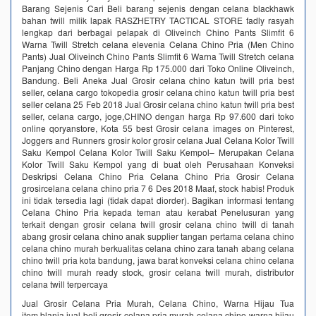
Barang Sejenis Cari Beli barang sejenis dengan celana blackhawk
bahan twill milik lapak RASZHETRY TACTICAL STORE fadly rasyah
lengkap dari berbagai pelapak di Oliveinch Chino Pants Slimfit 6
Warna Twill Stretch celana elevenia Celana Chino Pria (Men Chino
Pants) Jual Oliveinch Chino Pants Slimfit 6 Warna Twill Stretch celana
Panjang Chino dengan Harga Rp 175.000 dari Toko Online Oliveinch,
Bandung. Beli Aneka Jual Grosir celana chino katun twill pria best
seller, celana cargo tokopedia grosir celana chino katun twill pria best
seller celana 25 Feb 2018 Jual Grosir celana chino katun twill pria best
seller, celana cargo, joge,CHINO dengan harga Rp 97.600 dari toko
online qoryanstore, Kota 55 best Grosir celana images on Pinterest,
Joggers and Runners grosir kolor grosir celana Jual Celana Kolor Twill
Saku Kempol Celana Kolor Twill Saku Kempol– Merupakan Celana
Kolor Twill Saku Kempol yang di buat oleh Perusahaan Konveksi
Deskripsi Celana Chino Pria Celana Chino Pria Grosir Celana
grosircelana celana chino pria 7 6 Des 2018 Maaf, stock habis! Produk
ini tidak tersedia lagi (tidak dapat diorder). Bagikan informasi tentang
Celana Chino Pria kepada teman atau kerabat Penelusuran yang
terkait dengan grosir celana twill grosir celana chino twill di tanah
abang grosir celana chino anak supplier tangan pertama celana chino
celana chino murah berkualitas celana chino zara tanah abang celana
chino twill pria kota bandung, jawa barat konveksi celana chino celana
chino twill murah ready stock, grosir celana twill murah, distributor
celana twill terpercaya
Jual Grosir Celana Pria Murah, Celana Chino, Warna Hijau Tua
item.blanja jual beli grosir celana pria murah celana chino warna hijau