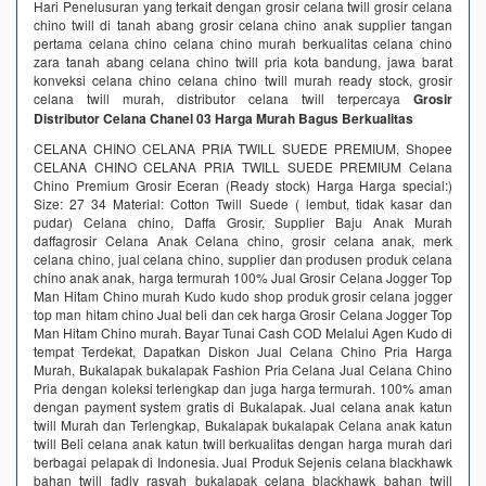
Hari Penelusuran yang terkait dengan grosir celana twill grosir celana
chino twill di tanah abang grosir celana chino anak supplier tangan
pertama celana chino celana chino murah berkualitas celana chino
zara tanah abang celana chino twill pria kota bandung, jawa barat
konveksi celana chino celana chino twill murah ready stock, grosir
celana twill murah, distributor celana twill terpercaya
Grosir
Distributor Celana Chanel 03 Harga Murah Bagus Berkualitas
CELANA CHINO CELANA PRIA TWILL SUEDE PREMIUM, Shopee
CELANA CHINO CELANA PRIA TWILL SUEDE PREMIUM Celana
Chino Premium Grosir Eceran (Ready stock) Harga Harga special:)
Size: 27 34 Material: Cotton Twill Suede ( lembut, tidak kasar dan
pudar) Celana chino, Daffa Grosir, Supplier Baju Anak Murah
daffagrosir Celana Anak Celana chino, grosir celana anak, merk
celana chino, jual celana chino, supplier dan produsen produk celana
chino anak anak, harga termurah 100% Jual Grosir Celana Jogger Top
Man Hitam Chino murah Kudo kudo shop produk grosir celana jogger
top man hitam chino Jual beli dan cek harga Grosir Celana Jogger Top
Man Hitam Chino murah. Bayar Tunai Cash COD Melalui Agen Kudo di
tempat Terdekat, Dapatkan Diskon Jual Celana Chino Pria Harga
Murah, Bukalapak bukalapak Fashion Pria Celana Jual Celana Chino
Pria dengan koleksi terlengkap dan juga harga termurah. 100% aman
dengan payment system gratis di Bukalapak. Jual celana anak katun
twill Murah dan Terlengkap, Bukalapak bukalapak Celana anak katun
twill Beli celana anak katun twill berkualitas dengan harga murah dari
berbagai pelapak di Indonesia. Jual Produk Sejenis celana blackhawk
bahan twill fadly rasyah bukalapak celana blackhawk bahan twill