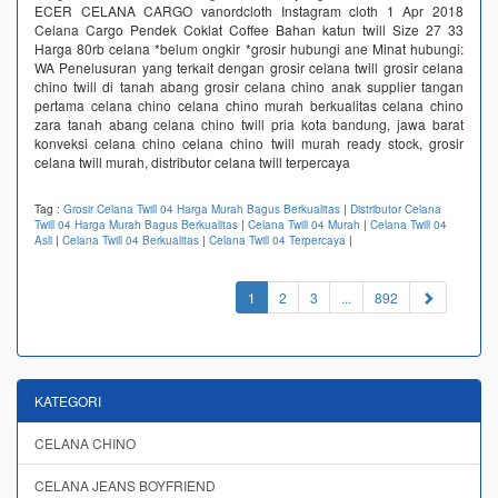
ECER CELANA CARGO vanordcloth Instagram cloth 1 Apr 2018
Celana Cargo Pendek Coklat Coffee Bahan katun twill Size 27 33
Harga 80rb celana *belum ongkir *grosir hubungi ane Minat hubungi:
WA Penelusuran yang terkait dengan grosir celana twill grosir celana
chino twill di tanah abang grosir celana chino anak supplier tangan
pertama celana chino celana chino murah berkualitas celana chino
zara tanah abang celana chino twill pria kota bandung, jawa barat
konveksi celana chino celana chino twill murah ready stock, grosir
celana twill murah, distributor celana twill terpercaya
Tag :
Grosir Celana Twill 04 Harga Murah Bagus Berkualitas
|
Distributor Celana
Twill 04 Harga Murah Bagus Berkualitas
|
Celana Twill 04 Murah
|
Celana Twill 04
Asli
|
Celana Twill 04 Berkualitas
|
Celana Twill 04 Terpercaya
|
(current)
1
2
3
...
892
KATEGORI
CELANA CHINO
CELANA JEANS BOYFRIEND