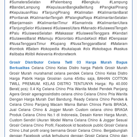
#SumateraSelatan #Palembang #Bengkulu #Lampung
#BandarLampung #KepulauanBangkaBelitung #PangkalPinang
#KepulauanRiau #TanjungPinang #Kalimatan #KalimantanBarat
#Pontianak #KalimantanTengah #PalangkaRaya #KalimantanSelatan
#Banjarmasin #KalimantanTimur #Samarinda #KalimantanUtara
#TanjungSelor #Sulawesi #SulawesiUtara #Manado #SulawesiTengah
#Palu #SulawesiSelatan #Makassar #SulawesiTenggara #Kendari
#SulawesiBarat #Mamuju #Gorontalo #SundaKecil #Bali #Denpasar
#NusaTenggaraTimur #Kupang #NusaTenggaraBarat #Mataram
#lombok #Batam #tokopedia #bukalapak #olx #tokobagus #kaskus
#alibaba #blibli #elevenia #indonetwork
Grosir Distributor Celana Twill 03 Harga Murah Bagus
Berkualitas
Celana Chino Kelas Distro harga Pabrik Grosir Murah
Grosir Murah murahamat celana pendek Celana Chino Kelas Distro
Harga Pabrik Harga Grosiran cuma 45ribu saja, BAHAN COTTON
TWILL PREMIUM. KELAS DISTRO TENTUNYA Harga‎: ‎Rp 40.000
Berat( pcs)‎: ‎0.4 Kg Celana Chino Pria Wanita Model Pendek Panjang
Agera Grosir ageragrosirdistro celana chino Celana Chino Pria Wanita
Dengan Harga Murah Dari Bandung. Ready Celana Chino Pendek &
Celana Chino Panjang Macam Warna Bahan Chinos Pants BRAGA,
Jual Celana Chino & Jogger Murah Custom celana chino BRAGA
Produk Celana Chino No.1 di Indonesia, Desain Keren Harga Murah,
Custom Sendiri Ukuran Model Warna Celana Chino & Jogger Sesuai
Grosir Celana Chino Profil, Facebook id facebook public Grosir Celana
Chino Lihat profil orang bernama Grosir Celana Chino. Bergabunglah
dengan Facebook untuk terhubung dengan Grosir Celana Chino dan