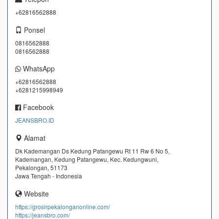
+62816562888
Ponsel
0816562888
0816562888
WhatsApp
+62816562888
+6281215998949
Facebook
JEANSBRO.ID
Alamat
Dk Kademangan Ds Kedung Patangewu Rt 11 Rw 6 No 5,
Kademangan, Kedung Patangewu, Kec. Kedungwuni,
Pekalongan, 51173
Jawa Tengah - Indonesia
Website
https://grosirpekalonganonline.com/
https://jeansbro.com/