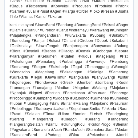
#Grosir #Distributor #Celana #Jeans #Twill #Murah #Berkualitas
#Bagus #Terpercaya #Konveksi #Produsen #Produksi #Pabrik
#Garmen #Jual #Pusat #Agen #Harga #Order #Toko #Pesan #Usaha
#Info #Alamat #Kantor #Ukuran
kami melayani #JawaBarat #Bandung #BandungBarat #Bekasi #Bogor
#Ciamis #Cianjur #Cirebon #Garut #Indramayu #Karawang #Kuningan
#Majalengka #Pangandaran #Purwakarta #Subang #Sukabumi
#Sumedang #Banjar #Bekasi #Cimahi #Cirebon #Depok #Sukabumi
#Tasikmalaya #JawaTengah #Banjarnegara #Banyumas #Batang
#Blora #Boyolali #Brebes #Cilacap #Demak #Grobogan #Jepara
#Karanganyar #Kebumen #Klaten #Kudus #Magelang #Pati
#Pekalongan #Pemalang #Purbalingga #Purworejo #Rembang
#Semarang #Sragen #Sukoharjo #Tegal #Temanggung #Wonogiri
#Wonosobo #Magelang #Pekalongan #Salatiga #Semarang
#Surakarta #Tegal #JawaTimur #Bangkalan #Banyuwangi #Blitar
#Bojonegoro #Bondowoso #Gresik #Jember #Jombang #Kediri
#Lamongan #Lumajang #Madiun #Magetan #Malang #Mojokerto
#Nganjuk #Ngawi #Pacitan #Pamekasan #Pasuruan #Ponorogo
#Probolinggo #Sampang #Sidoarjo #Situbondo #Sumenep #Sumenep
#Tuban #Tulungagung #Batu #Blitar #Malang #Mojokerto #Pasuruan
#Probolinggo #Surabaya #Jakarta #KepulauanSeribu #Jakarta #Barat
#Pusat #Selatan #Timur #Utara #banten #Lebak #Pandeglang
#Serang #Tangerang #Cilegon #Serang #Tangerang
#TangerangSelatan #Bantul #GunungKidul #KulonProgo #Sleman
#Yogyakarta #Sumatera #Aceh #BandaAceh #SumateraUtara #Medan
#SumateraBarat #Padang #Riau #Pekanbaru #Jambi