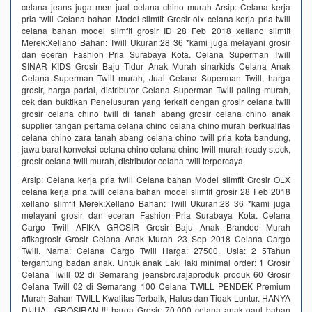
celana jeans juga men jual celana chino murah Arsip: Celana kerja
pria twill Celana bahan Model slimfit Grosir olx celana kerja pria twill
celana bahan model slimfit grosir ID 28 Feb 2018 xellano slimfit
Merek:Xellano Bahan: Twill Ukuran:28 36 *kami juga melayani grosir
dan eceran Fashion Pria Surabaya Kota. Celana Superman Twill
SINAR KIDS Grosir Baju Tidur Anak Murah sinarkids Celana Anak
Celana Superman Twill murah, Jual Celana Superman Twill, harga
grosir, harga partai, distributor Celana Superman Twill paling murah,
cek dan buktikan Penelusuran yang terkait dengan grosir celana twill
grosir celana chino twill di tanah abang grosir celana chino anak
supplier tangan pertama celana chino celana chino murah berkualitas
celana chino zara tanah abang celana chino twill pria kota bandung,
jawa barat konveksi celana chino celana chino twill murah ready stock,
grosir celana twill murah, distributor celana twill terpercaya
Arsip: Celana kerja pria twill Celana bahan Model slimfit Grosir OLX
celana kerja pria twill celana bahan model slimfit grosir 28 Feb 2018
xellano slimfit Merek:Xellano Bahan: Twill Ukuran:28 36 *kami juga
melayani grosir dan eceran Fashion Pria Surabaya Kota. Celana
Cargo Twill AFIKA GROSIR Grosir Baju Anak Branded Murah
afikagrosir Grosir Celana Anak Murah 23 Sep 2018 Celana Cargo
Twill. Nama: Celana Cargo Twill Harga: 27500. Usia: 2 5Tahun
tergantung badan anak. Untuk anak Laki laki minimal order: 1 Grosir
Celana Twill 02 di Semarang jeansbro.rajaproduk produk 60 Grosir
Celana Twill 02 di Semarang 100 Celana TWILL PENDEK Premium
Murah Bahan TWILL Kwalitas Terbaik, Halus dan Tidak Luntur. HANYA
DIJUAL GROSIRAN !!! harga Grosir: 70.000 celana anak gaul bahan