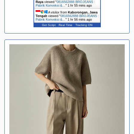
Raya
viewed "
0816562888 BROJEANS :
Pabrik Konveksi &…
"
1 hr 55 mins ago
A visitor from
Kaborongan, Jawa
Tengah
viewed "
0816562888 BROJEANS :
Pabrik Konveksi &…
"
1 hr 56 mins ago
Get Script
Real Time
Tracking ON