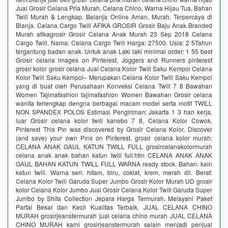
Jual Grosir Celana Pria Murah, Celana Chino, Warna Hijau Tua, Bahan
Twill Murah & Lengkap. Belanja Online Aman, Murah, Terpercaya di
Blanja. Celana Cargo Twill AFIKA GROSIR Grosir Baju Anak Branded
Murah afikagrosir Grosir Celana Anak Murah 23 Sep 2018 Celana
Cargo Twill. Nama: Celana Cargo Twill Harga: 27500. Usia: 2 5Tahun
tergantung badan anak. Untuk anak Laki laki minimal order: 1 55 best
Grosir celana images on Pinterest, Joggers and Runners pinterest
grosir kolor grosir celana Jual Celana Kolor Twill Saku Kempol Celana
Kolor Twill Saku Kempol– Merupakan Celana Kolor Twill Saku Kempol
yang di buat oleh Perusahaan Konveksi Celana Twill 7 8 Bawahan
Women Tajimafashion tajimafashion Women Bawahan Grosir celana
wanita terlengkap dengna berbagai macam model serta motif TWILL
NON SPANDEX POLOS Estimasi Pengiriman: Jakarta 1 3 hari kerja,
luar Grosir celana kolor twill kanebo 7 8, Celana Kolor Cowok,
Pinterest This Pin was discovered by Grosir Celana Kolor. Discover
(and save) your own Pins on Pinterest. grosir celana kolor murah:
CELANA ANAK GAUL KATUN TWILL FULL grosircelanakolormurah
celana anak anak bahan katun twill full.htm CELANA ANAK ANAK
GAUL BAHAN KATUN TWILL FULL WARNA ready stock. Bahan: kain
katun twill. Warna seri: hitam, biru, coklat, krem, merah dll. Berat:
Celana Kolor Twill Garuda Super Jumbo Grosir Kolor Murah UD grosir
kolor Celana Kolor Jumbo Jual Grosir Celana Kolor Twill Garuda Super
Jumbo by Shifa Collection Jepara Harga Termurah, Melayani Paket
Partai Besar dan Kecil Kualitas Terbaik. JUAL CELANA CHINO
MURAH grosirjeanstermurah jual celana chino murah JUAL CELANA
CHINO MURAH kami grosirjeanstermurah selain menjadi penjual