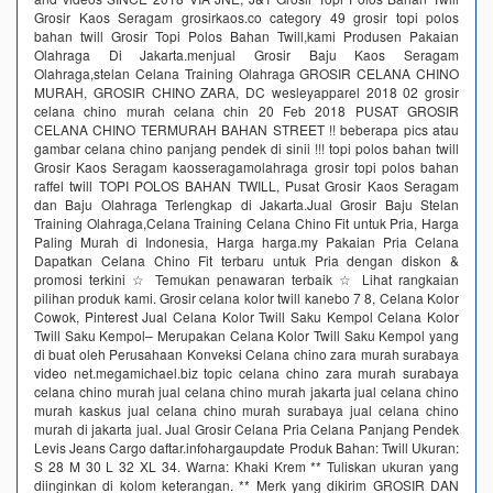
Grosir Kaos Seragam grosirkaos.co category 49 grosir topi polos
bahan twill Grosir Topi Polos Bahan Twill,kami Produsen Pakaian
Olahraga Di Jakarta.menjual Grosir Baju Kaos Seragam
Olahraga,stelan Celana Training Olahraga GROSIR CELANA CHINO
MURAH, GROSIR CHINO ZARA, DC wesleyapparel 2018 02 grosir
celana chino murah celana chin 20 Feb 2018 PUSAT GROSIR
CELANA CHINO TERMURAH BAHAN STREET !! beberapa pics atau
gambar celana chino panjang pendek di sinii !!! topi polos bahan twill
Grosir Kaos Seragam kaosseragamolahraga grosir topi polos bahan
raffel twill TOPI POLOS BAHAN TWILL, Pusat Grosir Kaos Seragam
dan Baju Olahraga Terlengkap di Jakarta.Jual Grosir Baju Stelan
Training Olahraga,Celana Training Celana Chino Fit untuk Pria, Harga
Paling Murah di Indonesia, Harga harga.my Pakaian Pria Celana
Dapatkan Celana Chino Fit terbaru untuk Pria dengan diskon &
promosi terkini ☆ Temukan penawaran terbaik ☆ Lihat rangkaian
pilihan produk kami. Grosir celana kolor twill kanebo 7 8, Celana Kolor
Cowok, Pinterest Jual Celana Kolor Twill Saku Kempol Celana Kolor
Twill Saku Kempol– Merupakan Celana Kolor Twill Saku Kempol yang
di buat oleh Perusahaan Konveksi Celana chino zara murah surabaya
video net.megamichael.biz topic celana chino zara murah surabaya
celana chino murah jual celana chino murah jakarta jual celana chino
murah kaskus jual celana chino murah surabaya jual celana chino
murah di jakarta jual. Jual Grosir Celana Pria Celana Panjang Pendek
Levis Jeans Cargo daftar.infohargaupdate Produk Bahan: Twill Ukuran:
S 28 M 30 L 32 XL 34. Warna: Khaki Krem ** Tuliskan ukuran yang
diinginkan di kolom keterangan. ** Merk yang dikirim GROSIR DAN