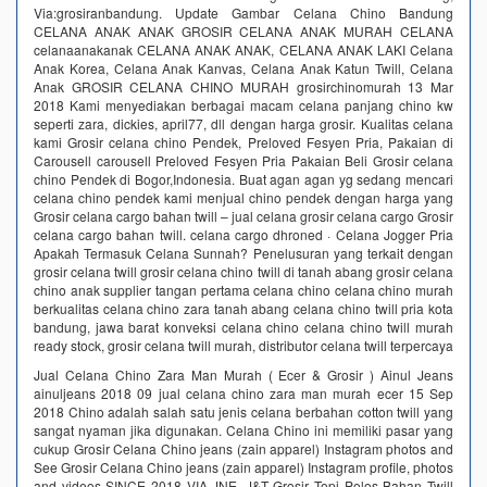
Via:grosiranbandung. Update Gambar Celana Chino Bandung
CELANA ANAK ANAK GROSIR CELANA ANAK MURAH CELANA
celanaanakanak CELANA ANAK ANAK, CELANA ANAK LAKI Celana
Anak Korea, Celana Anak Kanvas, Celana Anak Katun Twill, Celana
Anak GROSIR CELANA CHINO MURAH grosirchinomurah 13 Mar
2018 Kami menyediakan berbagai macam celana panjang chino kw
seperti zara, dickies, april77, dll dengan harga grosir. Kualitas celana
kami Grosir celana chino Pendek, Preloved Fesyen Pria, Pakaian di
Carousell carousell Preloved Fesyen Pria Pakaian Beli Grosir celana
chino Pendek di Bogor,Indonesia. Buat agan agan yg sedang mencari
celana chino pendek kami menjual chino pendek dengan harga yang
Grosir celana cargo bahan twill – jual celana grosir celana cargo Grosir
celana cargo bahan twill. celana cargo dhroned · Celana Jogger Pria
Apakah Termasuk Celana Sunnah? Penelusuran yang terkait dengan
grosir celana twill grosir celana chino twill di tanah abang grosir celana
chino anak supplier tangan pertama celana chino celana chino murah
berkualitas celana chino zara tanah abang celana chino twill pria kota
bandung, jawa barat konveksi celana chino celana chino twill murah
ready stock, grosir celana twill murah, distributor celana twill terpercaya
Jual Celana Chino Zara Man Murah ( Ecer & Grosir ) Ainul Jeans
ainuljeans 2018 09 jual celana chino zara man murah ecer 15 Sep
2018 Chino adalah salah satu jenis celana berbahan cotton twill yang
sangat nyaman jika digunakan. Celana Chino ini memiliki pasar yang
cukup Grosir Celana Chino jeans (zain apparel) Instagram photos and
See Grosir Celana Chino jeans (zain apparel) Instagram profile, photos
and videos SINCE 2018 VIA JNE, J&T Grosir Topi Polos Bahan Twill