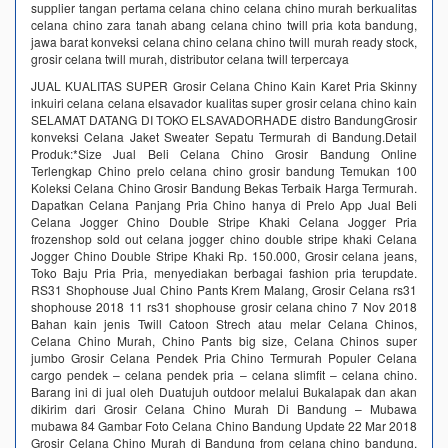
supplier tangan pertama celana chino celana chino murah berkualitas
celana chino zara tanah abang celana chino twill pria kota bandung,
jawa barat konveksi celana chino celana chino twill murah ready stock,
grosir celana twill murah, distributor celana twill terpercaya
JUAL KUALITAS SUPER Grosir Celana Chino Kain Karet Pria Skinny
inkuiri celana celana elsavador kualitas super grosir celana chino kain
SELAMAT DATANG DI TOKO ELSAVADORHADE distro BandungGrosir
konveksi Celana Jaket Sweater Sepatu Termurah di Bandung.Detail
Produk:*Size Jual Beli Celana Chino Grosir Bandung Online
Terlengkap Chino prelo celana chino grosir bandung Temukan 100
Koleksi Celana Chino Grosir Bandung Bekas Terbaik Harga Termurah.
Dapatkan Celana Panjang Pria Chino hanya di Prelo App Jual Beli
Celana Jogger Chino Double Stripe Khaki Celana Jogger Pria
frozenshop sold out celana jogger chino double stripe khaki Celana
Jogger Chino Double Stripe Khaki Rp. 150.000, Grosir celana jeans,
Toko Baju Pria Pria, menyediakan berbagai fashion pria terupdate.
RS31 Shophouse Jual Chino Pants Krem Malang, Grosir Celana rs31
shophouse 2018 11 rs31 shophouse grosir celana chino 7 Nov 2018
Bahan kain jenis Twill Catoon Strech atau melar Celana Chinos,
Celana Chino Murah, Chino Pants big size, Celana Chinos super
jumbo Grosir Celana Pendek Pria Chino Termurah Populer Celana
cargo pendek – celana pendek pria – celana slimfit – celana chino.
Barang ini di jual oleh Duatujuh outdoor melalui Bukalapak dan akan
dikirim dari Grosir Celana Chino Murah Di Bandung – Mubawa
mubawa 84 Gambar Foto Celana Chino Bandung Update 22 Mar 2018
Grosir Celana Chino Murah di Bandung from celana chino bandung,