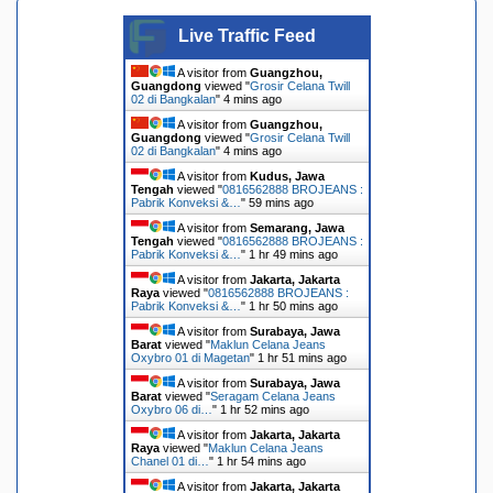
Live Traffic Feed
A visitor from
Guangzhou,
Guangdong
viewed "
Grosir Celana Twill
02 di Bangkalan
"
4 mins ago
A visitor from
Guangzhou,
Guangdong
viewed "
Grosir Celana Twill
02 di Bangkalan
"
4 mins ago
A visitor from
Kudus, Jawa
Tengah
viewed "
0816562888 BROJEANS :
Pabrik Konveksi &…
"
59 mins ago
A visitor from
Semarang, Jawa
Tengah
viewed "
0816562888 BROJEANS :
Pabrik Konveksi &…
"
1 hr 49 mins ago
A visitor from
Jakarta, Jakarta
Raya
viewed "
0816562888 BROJEANS :
Pabrik Konveksi &…
"
1 hr 50 mins ago
A visitor from
Surabaya, Jawa
Barat
viewed "
Maklun Celana Jeans
Oxybro 01 di Magetan
"
1 hr 51 mins ago
A visitor from
Surabaya, Jawa
Barat
viewed "
Seragam Celana Jeans
Oxybro 06 di…
"
1 hr 52 mins ago
A visitor from
Jakarta, Jakarta
Raya
viewed "
Maklun Celana Jeans
Chanel 01 di…
"
1 hr 54 mins ago
A visitor from
Jakarta, Jakarta