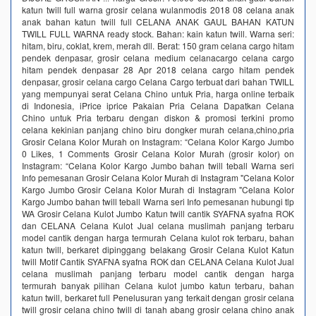
katun twill full warna grosir celana wulanmodis 2018 08 celana anak
anak bahan katun twill full CELANA ANAK GAUL BAHAN KATUN
TWILL FULL WARNA ready stock. Bahan: kain katun twill. Warna seri:
hitam, biru, coklat, krem, merah dll. Berat: 150 gram celana cargo hitam
pendek denpasar, grosir celana medium celanacargo celana cargo
hitam pendek denpasar 28 Apr 2018 celana cargo hitam pendek
denpasar, grosir celana cargo Celana Cargo terbuat dari bahan TWILL
yang mempunyai serat Celana Chino untuk Pria, harga online terbaik
di Indonesia, iPrice iprice Pakaian Pria Celana Dapatkan Celana
Chino untuk Pria terbaru dengan diskon & promosi terkini promo
celana kekinian panjang chino biru dongker murah celana,chino,pria
Grosir Celana Kolor Murah on Instagram: “Celana Kolor Kargo Jumbo
0 Likes, 1 Comments Grosir Celana Kolor Murah (grosir kolor) on
Instagram: “Celana Kolor Kargo Jumbo bahan twill teball Warna seri
Info pemesanan Grosir Celana Kolor Murah di Instagram "Celana Kolor
Kargo Jumbo Grosir Celana Kolor Murah di Instagram "Celana Kolor
Kargo Jumbo bahan twill teball Warna seri Info pemesanan hubungi tlp
WA Grosir Celana Kulot Jumbo Katun twill cantik SYAFNA syafna ROK
dan CELANA Celana Kulot Jual celana muslimah panjang terbaru
model cantik dengan harga termurah Celana kulot rok terbaru, bahan
katun twill, berkaret dipinggang belakang Grosir Celana Kulot Katun
twill Motif Cantik SYAFNA syafna ROK dan CELANA Celana Kulot Jual
celana muslimah panjang terbaru model cantik dengan harga
termurah banyak pilihan Celana kulot jumbo katun terbaru, bahan
katun twill, berkaret full Penelusuran yang terkait dengan grosir celana
twill grosir celana chino twill di tanah abang grosir celana chino anak