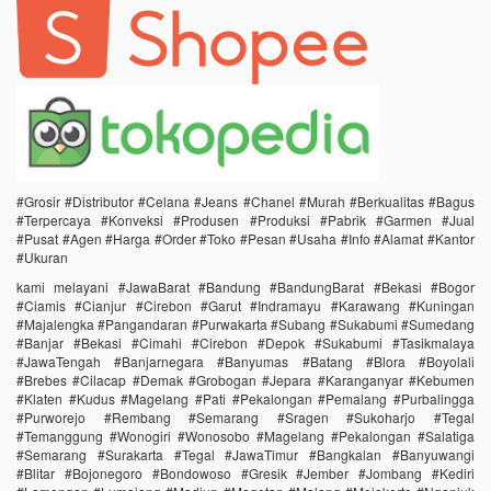
#Grosir #Distributor #Celana #Jeans #Chanel #Murah #Berkualitas #Bagus
#Terpercaya #Konveksi #Produsen #Produksi #Pabrik #Garmen #Jual
#Pusat #Agen #Harga #Order #Toko #Pesan #Usaha #Info #Alamat #Kantor
#Ukuran
kami melayani #JawaBarat #Bandung #BandungBarat #Bekasi #Bogor
#Ciamis #Cianjur #Cirebon #Garut #Indramayu #Karawang #Kuningan
#Majalengka #Pangandaran #Purwakarta #Subang #Sukabumi #Sumedang
#Banjar #Bekasi #Cimahi #Cirebon #Depok #Sukabumi #Tasikmalaya
#JawaTengah #Banjarnegara #Banyumas #Batang #Blora #Boyolali
#Brebes #Cilacap #Demak #Grobogan #Jepara #Karanganyar #Kebumen
#Klaten #Kudus #Magelang #Pati #Pekalongan #Pemalang #Purbalingga
#Purworejo #Rembang #Semarang #Sragen #Sukoharjo #Tegal
#Temanggung #Wonogiri #Wonosobo #Magelang #Pekalongan #Salatiga
#Semarang #Surakarta #Tegal #JawaTimur #Bangkalan #Banyuwangi
#Blitar #Bojonegoro #Bondowoso #Gresik #Jember #Jombang #Kediri