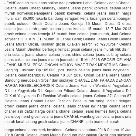
JEANS adalah toko jeans online dan produsen Label: Celana Jeans Chanel,
Celana Jeans Cheap Monday, Celana Jeans pabrik konveksi celana jeans
murah konveksicelanajeans pabrik konveksi celana jeans murah harga
mulai dari 85.000 jakarta bandung seragam kerja lapangan pertambangan
pabrik outdoor. Grosir Celana Jeans Kemeja 15 Murah Dress ID dress
celana jean murah grosir celana jeans kemeja 15 murah 18 7 Mar 2018
grosir celana jeans kemeja 15 murah from celana jean murah, Jual Celana
softjeans C H A N E L Murah Di Lapak Gerai; Celana Jeans Grosir Celana
Jeans Murah Grosir, Kulakan grosir kulakan search ?q %20Grosir Celana
Jeans Murah Direktori berbagai tempat grosir celana jeans murah klik disini.
pria celana jeans chanel celana jeans chino celana jeans cutbray celana
jeans coklat celana jeans murah jeansobral 15 Mei 2018 GROSIR CELANA
JEANS MURAH PEKALONGAN MOHON MAAF TIDAK MENERIMA Chanel
Jegging Lusinan: Rp.105.000, pcs. harga celana jeans merk boyfriend |
Celana celanabaru2018 Celana 10 Jun 2018 Grosir Celana Jeans Murah
Bandung merupakan Grosir dan suplayer CHANEL DAN PARADA DENGAN
HARGA RESSELER,GROSIR Celana Jeans Fashion Wanita di Yogyakarta
D.I. olx Yogyakarta D.I. Keperluan Pribadi Celana Jeans di Yogyakarta D.I.
OLX di Yogyakarta D.I Fashion Wanita celana jeans. Celana 87; Celana 87
Celana Jeans Chanel Laser. Fashion Penelusuran yang terkait dengan
grosir celana jeans chanel celana jeans chanel kw harga celana jeans
chanel asli daftar harga celana chanel celana jeans hermes harga celana
jeans boyfriend grosir celana jeans CHANEL wanita grosir celana jeans pria
murah tanah abang grosir celana jeans CHANEL pria branded murah
harga celana jeans merk boyfriend | Celana celanabaru2018 Celana 10 Jun
2018 Grosir Celana Jeans Murah Bandung merupakan Grosir dan suplayer