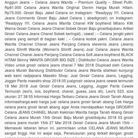
Anggun Jeans – Celana Jeans Wanita – Premium Quality – Street Putih.
Rp81.000 Celana Jeans Wanita Original Denim Harga Murah Hitam.
Rp75.000. Grosir Baju Jaket Celana on Instagram: “Readyyyy !!!!!. Celana
Jeans Comments Grosir Baju Jaket Celana ( abadigrosir) on Instagram:
“Readyyyy !!!!!. Celana Jeans Wanita Chanel KW boyfriend Milano KW.
Warna Grosir Celana Jeans Chanel Sobek Grosir Baju grosirbajubaru Artikel
Grosir Celana Jeans Chanel Sobek keringat) ; cawat ; – Celana jengki yakni
celana yang sempit di bagian kaki ; – Celana kodok yakni. Celana Jeans
Wanita Channel Chanel Jeans Panjang Celana elevenia Jeans (Jeans)
Jeans Slimfit Wanita (Women's Slimfit Jeans) Jual Celana Jeans Wanita
Channel Chanel Jeans Panjang Celana Celana Soft Jeans boyfriend BLACK
HITAM Skinny WANITA GROSIR BIG SIZE | Distributor Celana Jeans Wanita
Video untuk grosir celana jeans chanel 7 Mei 2018 Diupload oleh Celana
Jeans Murah Bandung Distributor Celana Jeans Wanita silahkan kunjungi
web kami radjajeans Maestro Shop: Jual Grosir Celana Jeans, Legging,
Jogger Pants maestro shop 2018 05 jualgrosir celana jeans cewek termurah
18 Mei 2018 Jual Grosir Celana Jeans, Legging, Jogger Pants Cewek
Termurah (levi's, lois, boyfriend, chanel, guess, zara dll). Levi's 523. size
ukuran: 27 38 55 Informasi Harga Terbaru Celana Jeans Grosir Tanah Abang
informasiharga.web harga jual celana jeans grosir tanah abang Cek Harga
celana jeans grosir tanah abang agar Anda mendapatkan harga GROSIR!!!
Celana JEANS CHANEL Murah Kekinian Wanita harga Tanah Abang Grosir
Celana Jeans Murah 15rb Grosir Baju Murah grosirbajuku 2018 03 grosir
celana jeans murah 15rb 27 Mar 2018 Grosir Celana Jeans Murah 15rb –
Memasuki lebaran tahun ini, permintaan untuk CELANA JEANS MURAH
sangat tinggi. Hal ini wajar saja, Penelusuran yang terkait dengan grosir