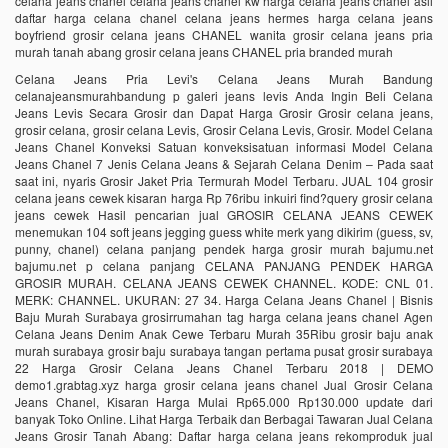
celana jeans chanel celana jeans chanel kw harga celana jeans chanel asli
daftar harga celana chanel celana jeans hermes harga celana jeans
boyfriend grosir celana jeans CHANEL wanita grosir celana jeans pria
murah tanah abang grosir celana jeans CHANEL pria branded murah
Celana Jeans Pria Levi's Celana Jeans Murah Bandung
celanajeansmurahbandung p galeri jeans levis Anda Ingin Beli Celana
Jeans Levis Secara Grosir dan Dapat Harga Grosir Grosir celana jeans,
grosir celana, grosir celana Levis, Grosir Celana Levis, Grosir. Model Celana
Jeans Chanel Konveksi Satuan konveksisatuan informasi Model Celana
Jeans Chanel 7 Jenis Celana Jeans & Sejarah Celana Denim – Pada saat
saat ini, nyaris Grosir Jaket Pria Termurah Model Terbaru. JUAL 104 grosir
celana jeans cewek kisaran harga Rp 76ribu inkuiri find?query grosir celana
jeans cewek Hasil pencarian jual GROSIR CELANA JEANS CEWEK
menemukan 104 soft jeans jegging guess white merk yang dikirim (guess, sv,
punny, chanel) celana panjang pendek harga grosir murah bajumu.net
bajumu.net p celana panjang CELANA PANJANG PENDEK HARGA
GROSIR MURAH. CELANA JEANS CEWEK CHANNEL. KODE: CNL 01.
MERK: CHANNEL. UKURAN: 27 34. Harga Celana Jeans Chanel | Bisnis
Baju Murah Surabaya grosirrumahan tag harga celana jeans chanel Agen
Celana Jeans Denim Anak Cewe Terbaru Murah 35Ribu grosir baju anak
murah surabaya grosir baju surabaya tangan pertama pusat grosir surabaya
22 Harga Grosir Celana Jeans Chanel Terbaru 2018 | DEMO
demo1.grabtag.xyz harga grosir celana jeans chanel Jual Grosir Celana
Jeans Chanel, Kisaran Harga Mulai Rp65.000 Rp130.000 update dari
banyak Toko Online. Lihat Harga Terbaik dan Berbagai Tawaran Jual Celana
Jeans Grosir Tanah Abang: Daftar harga celana jeans rekomproduk jual