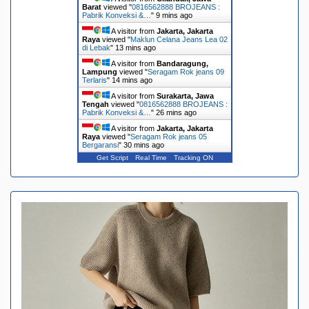
Barat
viewed "
0816562888 BROJEANS :
Pabrik Konveksi &…
"
9 mins ago
A visitor from
Jakarta, Jakarta
Raya
viewed "
Maklun Celana Jeans Lea 02
di Lebak
"
13 mins ago
A visitor from
Bandaragung,
Lampung
viewed "
Seragam Rok jeans 09
Terlaris
"
14 mins ago
A visitor from
Surakarta, Jawa
Tengah
viewed "
0816562888 BROJEANS :
Pabrik Konveksi &…
"
26 mins ago
A visitor from
Jakarta, Jakarta
Raya
viewed "
Seragam Rok jeans 05
Bergaransi
"
30 mins ago
Get Script
Real Time
Tracking ON