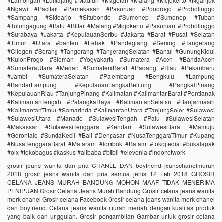
#Lamongan #Lumajang #Madiun #Magetan #Malang #Mojokerto #Nganjuk
#Ngawi #Pacitan #Pamekasan #Pasuruan #Ponorogo #Probolinggo
#Sampang #Sidoarjo #Situbondo #Sumenep #Sumenep #Tuban
#Tulungagung #Batu #Blitar #Malang #Mojokerto #Pasuruan #Probolinggo
#Surabaya #Jakarta #KepulauanSeribu #Jakarta #Barat #Pusat #Selatan
#Timur #Utara #banten #Lebak #Pandeglang #Serang #Tangerang
#Cilegon #Serang #Tangerang #TangerangSelatan #Bantul #GunungKidul
#KulonProgo #Sleman #Yogyakarta #Sumatera #Aceh #BandaAceh
#SumateraUtara #Medan #SumateraBarat #Padang #Riau #Pekanbaru
#Jambi #SumateraSelatan #Palembang #Bengkulu #Lampung
#BandarLampung #KepulauanBangkaBelitung #PangkalPinang
#KepulauanRiau #TanjungPinang #Kalimatan #KalimantanBarat #Pontianak
#KalimantanTengah #PalangkaRaya #KalimantanSelatan #Banjarmasin
#KalimantanTimur #Samarinda #KalimantanUtara #TanjungSelor #Sulawesi
#SulawesiUtara #Manado #SulawesiTengah #Palu #SulawesiSelatan
#Makassar #SulawesiTenggara #Kendari #SulawesiBarat #Mamuju
#Gorontalo #SundaKecil #Bali #Denpasar #NusaTenggaraTimur #Kupang
#NusaTenggaraBarat #Mataram #lombok #Batam #tokopedia #bukalapak
#olx #tokobagus #kaskus #alibaba #blibli #elevenia #indonetwork
grosir jeans wanita dan pria CHANEL DAN boyfriend jeanschanelmurah
2018 grosir jeans wanita dan pria semua jenis 12 Feb 2018 GROSIR
CELANA JEANS MURAH BANDUNG MOHON MAAF TIDAK MENERIMA
PENIPUAN Grosir Celana Jeans Murah Bandung Grosir celana jeans wanita
merk chanel Grosir celana Facebook Grosir celana jeans wanita merk chanel
dan boyfriend. Celana jeans wanita murah meriah dengan kualitas produk
yang baik dan unggulan. Grosir pengambilan Gambar untuk grosir celana