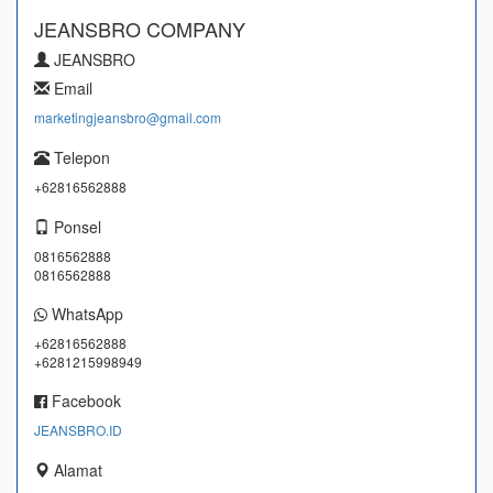
JEANSBRO COMPANY
JEANSBRO
Email
marketingjeansbro@gmail.com
Telepon
+62816562888
Ponsel
0816562888
0816562888
WhatsApp
+62816562888
+6281215998949
Facebook
JEANSBRO.ID
Alamat