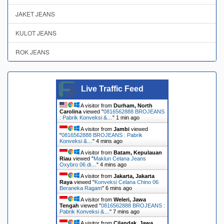
JAKET JEANS
KULOT JEANS
ROK JEANS
Live Traffic Feed
A visitor from
Durham, North
Carolina
viewed "
0816562888 BROJEANS
: Pabrik Konveksi &…
"
1 min ago
A visitor from
Jambi
viewed
"
0816562888 BROJEANS : Pabrik
Konveksi &…
"
4 mins ago
A visitor from
Batam, Kepulauan
Riau
viewed "
Maklun Celana Jeans
Oxybro 06 di…
"
4 mins ago
A visitor from
Jakarta, Jakarta
Raya
viewed "
Konveksi Celana Chino 06
Beraneka Ragam
"
6 mins ago
A visitor from
Weleri, Jawa
Tengah
viewed "
0816562888 BROJEANS :
Pabrik Konveksi &…
"
7 mins ago
A visitor from
Cilandak, Jawa