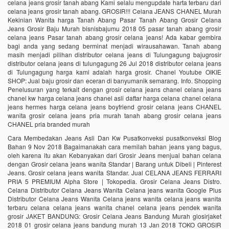
celana jeans grosir tanah abang Kami selalu mengupdate harta terbaru dari
celana jeans grosir tanah abang. GROSIR!!! Celana JEANS CHANEL Murah
Kekinian Wanita harga Tanah Abang Pasar Tanah Abang Grosir Celana
Jeans Grosir Baju Murah bisnisbajumu 2018 05 pasar tanah abang grosir
celana jeans Pasar tanah abang grosir celana jeans! Ada kabar gembira
bagi anda yang sedang berminat menjadi wirausahawan. Tanah abang
masih menjadi pilihan distributor celana jeans di Tulungagung bajugrosir
distributor celana jeans di tulungagung 26 Jul 2018 distributor celana jeans
di Tulungagung harga kami adalah harga grosir. Chanel Youtube OIKIE
SHOP: Jual baju grosir dan eceran di banyumanik semarang. Info. Shopping
Penelusuran yang terkait dengan grosir celana jeans chanel celana jeans
chanel kw harga celana jeans chanel asli daftar harga celana chanel celana
jeans hermes harga celana jeans boyfriend grosir celana jeans CHANEL
wanita grosir celana jeans pria murah tanah abang grosir celana jeans
CHANEL pria branded murah
Cara Membedakan Jeans Asli Dan Kw Pusatkonveksi pusatkonveksi Blog
Bahan 9 Nov 2018 Bagaimanakah cara memilah bahan jeans yang bagus,
oleh karena itu akan Kebanyakan dari Grosir Jeans menjual bahan celana
dengan Grosir celana jeans wanita Standar | Barang untuk Dibeli | Pinterest
Jeans. Grosir celana jeans wanita Standar. Jual CELANA JEANS FERRARI
PRIA 5 PREMIUM Alpha Store | Tokopedia. Grosir Celana Jeans Distro.
Celana Distributor Celana Jeans Wanita Celana jeans wanita Google Plus
Distributor Celana Jeans Wanita Celana jeans wanita celana jeans wanita
terbaru celana celana jeans wanita chanel celana jeans pendek wanita
grosir JAKET BANDUNG: Grosir Celana Jeans Bandung Murah glosirjaket
2018 01 grosir celana jeans bandung murah 13 Jan 2018 TOKO GROSIR