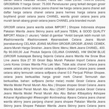
GROSIRAN !!! harga Grosir: 75.000 Penelusuran yang terkait dengan grosir
celana jeans chanel celana jeans chanel kw harga celana jeans chanel asli
daftar harga celana chanel celana jeans hermes harga celana jeans
boyfriend grosir celana jeans CHANEL wanita grosir celana jeans pria
murah tanah abang grosir celana jeans CHANEL pria branded murah
GROSIR celana jeans wanita sobek IMPORT | Shopee Indonesia shopee
Pakaian Wanita Jeans Skinny jeans soft jeans TEBAL & GOOD QUALITY
IMPORT Allsize (1 ukuran) *detail di gambar *Ambil banyak lebih murah loh
#fashionwanita #fashioncewek #jeanssobek Celana Jeans Murah
jeansbandung CELANA JEANS MURAH GROSIR,GROSIR JEANS CEWEK.
Jeans Murah Harga Grosiran. Jeans Store; Menu; Merk Jeans CHANEL. 400.
Rp 90.000,00 Jual Produk Sejenis CELANA CHANNEL HW SNOW BLUE
(GROSIR bukalapak Barang Sejenis Celana Jeans Wanita Hw Snow Blue
Line Jeans Size 27 30 Grosir Baju Murah Pakaian Import Celana Jeans
Levis Korea Unisex Wanita Pria Laki Man. Tidak ada: chanel Celana jeans
cewek celana skiny termurah celana softjeans chanel Celana jeans cewek
celana skiny termurah celana softjeans chanel 0.0 Penjual Pilihan Shopee.
celana jeans berkualitas harga grosir merk Chanel Termurah dan
berkualitas. bahan: softjeans (lentur melar) model Grosir Celana Jeans
Wanita Model Pensil Murah Abu Abu | Shopee shopee Grosir Celana Jeans
Wanita Model Pensil Murah Abu Abu i.23491 Detail produk Grosir Celana
Jeans Wanita Model Pensil Murah Abu Abu Bahan #3baystory #shopee
#chanel #gratisongkir #freeongkir #onlineshop #jeans Celana jeans chanel
wanita skinny jeans panjang chanel jeans shopee Pakaian Wanita Jeans
Skinny jeans Shopee Pakaian Wanita Jeans Skinny jeans Celana jeans