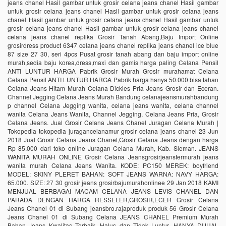
jeans chanel Hasil gambar untuk grosir celana jeans chanel Hasil gambar
untuk grosir celana jeans chanel Hasil gambar untuk grosir celana jeans
chanel Hasil gambar untuk grosir celana jeans chanel Hasil gambar untuk
grosir celana jeans chanel Hasil gambar untuk grosir celana jeans chanel
celana jeans chanel replika Grosir Tanah Abang,Baju Import Online
grosirdress product 6347 celana jeans chanel replika jeans chanel ice blue
87 size 27 30, seri 4pcs Pusat grosir tanah abang dan baju import online
murah,sedia baju korea,dress,maxi dan gamis harga paling Celana Pensil
ANTI LUNTUR HARGA Pabrik Grosir Murah Grosir murahamat Celana
Celana Pensil ANTI LUNTUR HARGA Pabrik harga hanya 50.000 bisa tahan
Celana Jeans Hitam Murah Celana Dickies Pria Jeans Grosir dan Eceran.
Channel Jegging Celana Jeans Murah Bandung celanajeansmurahbandung
p channel Celana Jegging wanita, celana jeans wanita, celana channel
wanita Celana Jeans Wanita, Channel Jegging, Celana Jeans Pria, Grosir
Celana Jeans. Jual Grosir Celana Jeans Chanel Juragan Celana Murah |
Tokopedia tokopedia juragancelanamur grosir celana jeans chanel 23 Jun
2018 Jual Grosir Celana Jeans Chanel,Grosir Celana Jeans dengan harga
Rp 85.000 dari toko online Juragan Celana Murah, Kab. Sleman. JEANS
WANITA MURAH ONLINE Grosir Celana Jeansgrosirjeanstermurah jeans
wanita murah Celana Jeans Wanita. KODE: PC150 MEREK: boyfriend
MODEL: SKINY PLERET BAHAN: SOFT JEANS WARNA: NAVY HARGA:
65.000. SIZE: 27 30 grosir jeans grosirbajumurahonlinee 29 Jan 2018 KAMI
MENJUAL BERBAGAI MACAM CELANA JEANS LEVIS CHANEL DAN
PARADA DENGAN HARGA RESSELER,GROSIR,ECER Grosir Celana
Jeans Chanel 01 di Subang jeansbro.rajaproduk produk 56 Grosir Celana
Jeans Chanel 01 di Subang Celana JEANS CHANEL Premium Murah
Bahan Jeans Kwalitas Terbaik, Halus dan Tidak Luntur. HANYA DIJUAL