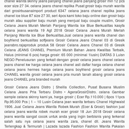
chanel wanita skinny jeans panjang chanel jeans panjang grosir min 12 pcs
ecer size 27 34. celana jeans chanel replika Pusat grosir baju murah wanita
dari grosirbusanaimport product 6347 celana jeans chanel replika jeans
chanel ice blue 87 size 27 30, seri 4pcs kami toko baju online dan grosir baju
murah atau supplier baju murah yang menjual baju couple muslim, Grosir
Celana Jeans Murah Meriah Panjang Wanita Ice Blue Berkualitas kasyfa
celana jeans wanita 19 Agt 2018 Grosir Celana Jeans Murah Meriah
Panjang Wanita Ice Blue Berkualitas.Jual celana jeans wanita chanel dan
boyfriend berkualitas softjeans Grosir Celana Jeans Chanel 03 di Gresik
jeansbro.rajaproduk produk 58 Grosir Celana Jeans Chanel 03 di Gresik
Celana JEANS CHANEL Premium Murah Bahan Jeans Kwalitas Terbaik,
Halus (minimal 6 pcs) harga grosir: 65 000 (minimal 1lusin) DIATAS 3 Luisn
NEGO Penelusuran yang terkait dengan grosir celana jeans chanel celana
jeans chanel kw harga celana jeans chanel asli daftar harga celana chanel
celana jeans hermes harga celana jeans boyfriend grosir celana jeans
CHANEL wanita grosir celana jeans pria murah tanah abang grosir celana
jeans CHANEL pria branded murah
Grosir Celana Jeans Distro | Sheilla Collection, Pusat Busana Muslim
Celana Jeans Pria Terbaru Distro • AgeraGrosirDistro. celana Gambar
sample celana skinny kami ya, harga grosir ( Ecer Rp.110.000 | 6pcs 11pcs
Rp.95.000 Pcs | 1 – 10 Lusin Celana jean wanita terbaru Chanel Highwaist
1906. Jual Celana Jeans Wanita Robek Murah (Ecer & Grosir) fashion jual
celana jeans wanita robek murah ecer grosir 18 Jun 2018 Grosir celana
jeans wanita sangat cocok untuk anda yang ingin berbisnis yang terkenal
salah satu nya celana jeans wanita zara, chanel dll. Jeans Wanita
Terlengkap & Termurah | Lazada lazada Fashion Fashion Wanita Pakaian