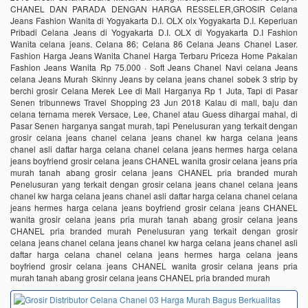
CHANEL DAN PARADA DENGAN HARGA RESSELER,GROSIR Celana
Jeans Fashion Wanita di Yogyakarta D.I. OLX olx Yogyakarta D.I. Keperluan
Pribadi Celana Jeans di Yogyakarta D.I. OLX di Yogyakarta D.I Fashion
Wanita celana jeans. Celana 86; Celana 86 Celana Jeans Chanel Laser.
Fashion Harga Jeans Wanita Chanel Harga Terbaru Priceza Home Pakaian
Fashion Jeans Wanita Rp 75.000 · Soft Jeans Chanel Navi celana Jeans
celana Jeans Murah Skinny Jeans by celana jeans chanel sobek 3 strip by
berchi grosir Celana Merek Lee di Mall Harganya Rp 1 Juta, Tapi di Pasar
Senen tribunnews Travel Shopping 23 Jun 2018 Kalau di mall, baju dan
celana ternama merek Versace, Lee, Chanel atau Guess dihargai mahal, di
Pasar Senen harganya sangat murah, tapi Penelusuran yang terkait dengan
grosir celana jeans chanel celana jeans chanel kw harga celana jeans
chanel asli daftar harga celana chanel celana jeans hermes harga celana
jeans boyfriend grosir celana jeans CHANEL wanita grosir celana jeans pria
murah tanah abang grosir celana jeans CHANEL pria branded murah
Penelusuran yang terkait dengan grosir celana jeans chanel celana jeans
chanel kw harga celana jeans chanel asli daftar harga celana chanel celana
jeans hermes harga celana jeans boyfriend grosir celana jeans CHANEL
wanita grosir celana jeans pria murah tanah abang grosir celana jeans
CHANEL pria branded murah Penelusuran yang terkait dengan grosir
celana jeans chanel celana jeans chanel kw harga celana jeans chanel asli
daftar harga celana chanel celana jeans hermes harga celana jeans
boyfriend grosir celana jeans CHANEL wanita grosir celana jeans pria
murah tanah abang grosir celana jeans CHANEL pria branded murah