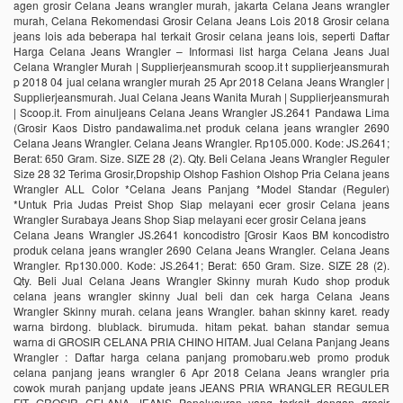
agen grosir Celana Jeans wrangler murah, jakarta Celana Jeans wrangler
murah, Celana Rekomendasi Grosir Celana Jeans Lois 2018 Grosir celana
jeans lois ada beberapa hal terkait Grosir celana jeans lois, seperti Daftar
Harga Celana Jeans Wrangler – Informasi list harga Celana Jeans Jual
Celana Wrangler Murah | Supplierjeansmurah scoop.it t supplierjeansmurah
p 2018 04 jual celana wrangler murah 25 Apr 2018 Celana Jeans Wrangler |
Supplierjeansmurah. Jual Celana Jeans Wanita Murah | Supplierjeansmurah
| Scoop.it. From ainuljeans Celana Jeans Wrangler JS.2641 Pandawa Lima
(Grosir Kaos Distro pandawalima.net produk celana jeans wrangler 2690
Celana Jeans Wrangler. Celana Jeans Wrangler. Rp105.000. Kode: JS.2641;
Berat: 650 Gram. Size. SIZE 28 (2). Qty. Beli Celana Jeans Wrangler Reguler
Size 28 32 Terima Grosir,Dropship Olshop Fashion Olshop Pria Celana jeans
Wrangler ALL Color *Celana Jeans Panjang *Model Standar (Reguler)
*Untuk Pria Judas Preist Shop Siap melayani ecer grosir Celana jeans
Wrangler Surabaya Jeans Shop Siap melayani ecer grosir Celana jeans
Celana Jeans Wrangler JS.2641 koncodistro [Grosir Kaos BM koncodistro
produk celana jeans wrangler 2690 Celana Jeans Wrangler. Celana Jeans
Wrangler. Rp130.000. Kode: JS.2641; Berat: 650 Gram. Size. SIZE 28 (2).
Qty. Beli Jual Celana Jeans Wrangler Skinny murah Kudo shop produk
celana jeans wrangler skinny Jual beli dan cek harga Celana Jeans
Wrangler Skinny murah. celana jeans Wrangler. bahan skinny karet. ready
warna birdong. blublack. birumuda. hitam pekat. bahan standar semua
warna di GROSIR CELANA PRIA CHINO HITAM. Jual Celana Panjang Jeans
Wrangler : Daftar harga celana panjang promobaru.web promo produk
celana panjang jeans wrangler 6 Apr 2018 Celana Jeans wrangler pria
cowok murah panjang update jeans JEANS PRIA WRANGLER REGULER
FIT GROSIR CELANA JEANS Penelusuran yang terkait dengan grosir