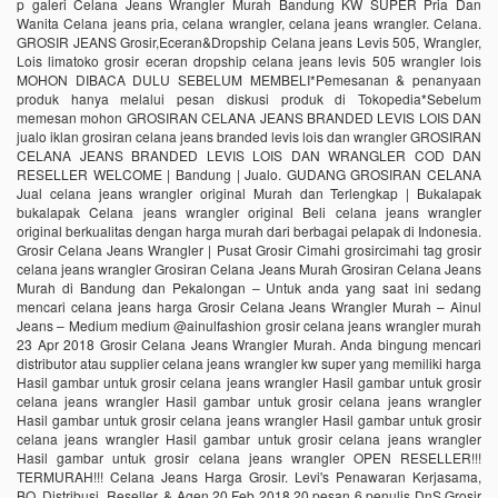
p galeri Celana Jeans Wrangler Murah Bandung KW SUPER Pria Dan
Wanita Celana jeans pria, celana wrangler, celana jeans wrangler. Celana.
GROSIR JEANS Grosir,Eceran&Dropship Celana jeans Levis 505, Wrangler,
Lois limatoko grosir eceran dropship celana jeans levis 505 wrangler lois
MOHON DIBACA DULU SEBELUM MEMBELI*Pemesanan & penanyaan
produk hanya melalui pesan diskusi produk di Tokopedia*Sebelum
memesan mohon GROSIRAN CELANA JEANS BRANDED LEVIS LOIS DAN
jualo iklan grosiran celana jeans branded levis lois dan wrangler GROSIRAN
CELANA JEANS BRANDED LEVIS LOIS DAN WRANGLER COD DAN
RESELLER WELCOME | Bandung | Jualo. GUDANG GROSIRAN CELANA
Jual celana jeans wrangler original Murah dan Terlengkap | Bukalapak
bukalapak Celana jeans wrangler original Beli celana jeans wrangler
original berkualitas dengan harga murah dari berbagai pelapak di Indonesia.
Grosir Celana Jeans Wrangler | Pusat Grosir Cimahi grosircimahi tag grosir
celana jeans wrangler Grosiran Celana Jeans Murah Grosiran Celana Jeans
Murah di Bandung dan Pekalongan – Untuk anda yang saat ini sedang
mencari celana jeans harga Grosir Celana Jeans Wrangler Murah – Ainul
Jeans – Medium medium @ainulfashion grosir celana jeans wrangler murah
23 Apr 2018 Grosir Celana Jeans Wrangler Murah. Anda bingung mencari
distributor atau supplier celana jeans wrangler kw super yang memiliki harga
Hasil gambar untuk grosir celana jeans wrangler Hasil gambar untuk grosir
celana jeans wrangler Hasil gambar untuk grosir celana jeans wrangler
Hasil gambar untuk grosir celana jeans wrangler Hasil gambar untuk grosir
celana jeans wrangler Hasil gambar untuk grosir celana jeans wrangler
Hasil gambar untuk grosir celana jeans wrangler OPEN RESELLER!!!
TERMURAH!!! Celana Jeans Harga Grosir. Levi's Penawaran Kerjasama,
BO, Distribusi, Reseller, & Agen 20 Feb 2018 20 pesan ‎6 penulis DnS Grosir