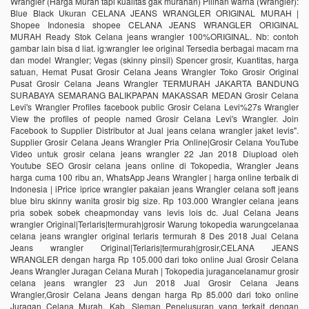
Wrangler (Harga Murah tapi kualitas gak murahan) Pilihan warna (Wrangler):
Blue Black Ukuran CELANA JEANS WRANGLER ORIGINAL MURAH |
Shopee Indonesia shopee CELANA JEANS WRANGLER ORIGINAL
MURAH Ready Stok Celana jeans wrangler 100%ORIGINAL. Nb: contoh
gambar lain bisa d liat. ig:wrangler lee original Tersedia berbagai macam rna
dan model Wrangler; Vegas (skinny pinsil) Spencer grosir, Kuantitas, harga
satuan, Hemat Pusat Grosir Celana Jeans Wrangler Toko Grosir Original
Pusat Grosir Celana Jeans Wrangler TERMURAH JAKARTA BANDUNG
SURABAYA SEMARANG BALIKPAPAN MAKASSAR MEDAN Grosir Celana
Levi's Wrangler Profiles facebook public Grosir Celana Levi%27s Wrangler
View the profiles of people named Grosir Celana Levi's Wrangler. Join
Facebook to Supplier Distributor at Jual jeans celana wrangler jaket levis".
Supplier Grosir Celana Jeans Wrangler Pria Online|Grosir Celana YouTube
Video untuk grosir celana jeans wrangler 22 Jan 2018 Diupload oleh
Youtube SEO Grosir celana jeans online di Tokopedia, Wrangler Jeans
harga cuma 100 ribu an, WhatsApp Jeans Wrangler | harga online terbaik di
Indonesia | iPrice iprice wrangler pakaian jeans Wrangler celana soft jeans
blue biru skinny wanita grosir big size. Rp 103.000 Wrangler celana jeans
pria sobek sobek cheapmonday vans levis lois dc. Jual Celana Jeans
wrangler Original|Terlaris|termurah|grosir Warung tokopedia warungcelanaa
celana jeans wrangler original terlaris termurah 8 Des 2018 Jual Celana
Jeans wrangler Original|Terlaris|termurah|grosir,CELANA JEANS
WRANGLER dengan harga Rp 105.000 dari toko online Jual Grosir Celana
Jeans Wrangler Juragan Celana Murah | Tokopedia juragancelanamur grosir
celana jeans wrangler 23 Jun 2018 Jual Grosir Celana Jeans
Wrangler,Grosir Celana Jeans dengan harga Rp 85.000 dari toko online
Juragan Celana Murah, Kab. Sleman Penelusuran yang terkait dengan