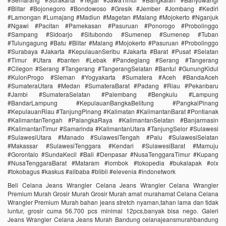
#Blitar #Bojonegoro #Bondowoso #Gresik #Jember #Jombang #Kediri
#Lamongan #Lumajang #Madiun #Magetan #Malang #Mojokerto #Nganjuk
#Ngawi #Pacitan #Pamekasan #Pasuruan #Ponorogo #Probolinggo
#Sampang #Sidoarjo #Situbondo #Sumenep #Sumenep #Tuban
#Tulungagung #Batu #Blitar #Malang #Mojokerto #Pasuruan #Probolinggo
#Surabaya #Jakarta #KepulauanSeribu #Jakarta #Barat #Pusat #Selatan
#Timur #Utara #banten #Lebak #Pandeglang #Serang #Tangerang
#Cilegon #Serang #Tangerang #TangerangSelatan #Bantul #GunungKidul
#KulonProgo #Sleman #Yogyakarta #Sumatera #Aceh #BandaAceh
#SumateraUtara #Medan #SumateraBarat #Padang #Riau #Pekanbaru
#Jambi #SumateraSelatan #Palembang #Bengkulu #Lampung
#BandarLampung #KepulauanBangkaBelitung #PangkalPinang
#KepulauanRiau #TanjungPinang #Kalimatan #KalimantanBarat #Pontianak
#KalimantanTengah #PalangkaRaya #KalimantanSelatan #Banjarmasin
#KalimantanTimur #Samarinda #KalimantanUtara #TanjungSelor #Sulawesi
#SulawesiUtara #Manado #SulawesiTengah #Palu #SulawesiSelatan
#Makassar #SulawesiTenggara #Kendari #SulawesiBarat #Mamuju
#Gorontalo #SundaKecil #Bali #Denpasar #NusaTenggaraTimur #Kupang
#NusaTenggaraBarat #Mataram #lombok #tokopedia #bukalapak #olx
#tokobagus #kaskus #alibaba #blibli #elevenia #indonetwork
Beli Celana Jeans Wrangler Celana Jeans Wrangler Celana Wrangler
Premium Murah Grosir Murah Grosir Murah amat murahamat Celana Celana
Wrangler Premium Murah bahan jeans stretch nyaman,tahan lama dan tidak
luntur, grosir cuma 56.700 pcs minimal 12pcs,banyak bisa nego. Galeri
Jeans Wrangler Celana Jeans Murah Bandung celanajeansmurahbandung