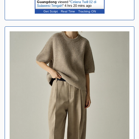
Guangdong
viewed "
Celana Twill 02 di
Sulawesi Tengah
"
4 hrs 20 mins ago
Get Script
Real Time
Tracking ON