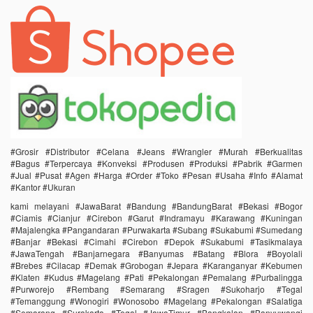
#Grosir #Distributor #Celana #Jeans #Wrangler #Murah #Berkualitas
#Bagus #Terpercaya #Konveksi #Produsen #Produksi #Pabrik #Garmen
#Jual #Pusat #Agen #Harga #Order #Toko #Pesan #Usaha #Info #Alamat
#Kantor #Ukuran
kami melayani #JawaBarat #Bandung #BandungBarat #Bekasi #Bogor
#Ciamis #Cianjur #Cirebon #Garut #Indramayu #Karawang #Kuningan
#Majalengka #Pangandaran #Purwakarta #Subang #Sukabumi #Sumedang
#Banjar #Bekasi #Cimahi #Cirebon #Depok #Sukabumi #Tasikmalaya
#JawaTengah #Banjarnegara #Banyumas #Batang #Blora #Boyolali
#Brebes #Cilacap #Demak #Grobogan #Jepara #Karanganyar #Kebumen
#Klaten #Kudus #Magelang #Pati #Pekalongan #Pemalang #Purbalingga
#Purworejo #Rembang #Semarang #Sragen #Sukoharjo #Tegal
#Temanggung #Wonogiri #Wonosobo #Magelang #Pekalongan #Salatiga
#Semarang #Surakarta #Tegal #JawaTimur #Bangkalan #Banyuwangi