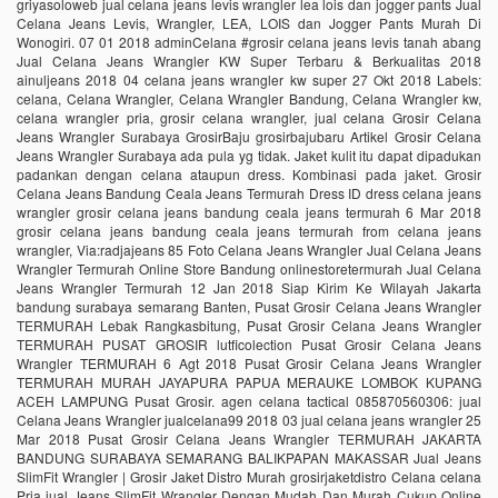
griyasoloweb jual celana jeans levis wrangler lea lois dan jogger pants Jual
Celana Jeans Levis, Wrangler, LEA, LOIS dan Jogger Pants Murah Di
Wonogiri. 07 01 2018 adminCelana #grosir celana jeans levis tanah abang
Jual Celana Jeans Wrangler KW Super Terbaru & Berkualitas 2018
ainuljeans 2018 04 celana jeans wrangler kw super 27 Okt 2018 Labels:
celana, Celana Wrangler, Celana Wrangler Bandung, Celana Wrangler kw,
celana wrangler pria, grosir celana wrangler, jual celana Grosir Celana
Jeans Wrangler Surabaya GrosirBaju grosirbajubaru Artikel Grosir Celana
Jeans Wrangler Surabaya ada pula yg tidak. Jaket kulit itu dapat dipadukan
padankan dengan celana ataupun dress. Kombinasi pada jaket. Grosir
Celana Jeans Bandung Ceala Jeans Termurah Dress ID dress celana jeans
wrangler grosir celana jeans bandung ceala jeans termurah 6 Mar 2018
grosir celana jeans bandung ceala jeans termurah from celana jeans
wrangler, Via:radjajeans 85 Foto Celana Jeans Wrangler Jual Celana Jeans
Wrangler Termurah Online Store Bandung onlinestoretermurah Jual Celana
Jeans Wrangler Termurah 12 Jan 2018 Siap Kirim Ke Wilayah Jakarta
bandung surabaya semarang Banten, Pusat Grosir Celana Jeans Wrangler
TERMURAH Lebak Rangkasbitung, Pusat Grosir Celana Jeans Wrangler
TERMURAH PUSAT GROSIR lutficolection Pusat Grosir Celana Jeans
Wrangler TERMURAH 6 Agt 2018 Pusat Grosir Celana Jeans Wrangler
TERMURAH MURAH JAYAPURA PAPUA MERAUKE LOMBOK KUPANG
ACEH LAMPUNG Pusat Grosir. agen celana tactical 085870560306: jual
Celana Jeans Wrangler jualcelana99 2018 03 jual celana jeans wrangler 25
Mar 2018 Pusat Grosir Celana Jeans Wrangler TERMURAH JAKARTA
BANDUNG SURABAYA SEMARANG BALIKPAPAN MAKASSAR Jual Jeans
SlimFit Wrangler | Grosir Jaket Distro Murah grosirjaketdistro Celana celana
Pria jual Jeans SlimFit Wrangler Dengan Mudah Dan Murah Cukup Online