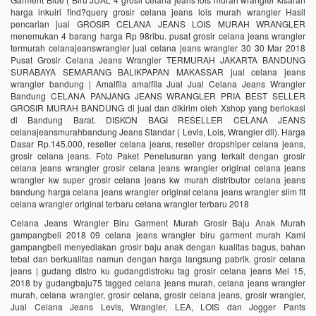
harga inkuiri find?query grosir celana jeans lois murah wrangler Hasil
pencarian jual GROSIR CELANA JEANS LOIS MURAH WRANGLER
menemukan 4 barang harga Rp 98ribu. pusat grosir celana jeans wrangler
termurah celanajeanswrangler jual celana jeans wrangler 30 30 Mar 2018
Pusat Grosir Celana Jeans Wrangler TERMURAH JAKARTA BANDUNG
SURABAYA SEMARANG BALIKPAPAN MAKASSAR jual celana jeans
wrangler bandung | Amalfila amalfila Jual Jual Celana Jeans Wrangler
Bandung CELANA PANJANG JEANS WRANGLER PRIA BEST SELLER
GROSIR MURAH BANDUNG di jual dan dikirim oleh Xshop yang berlokasi
di Bandung Barat. DISKON BAGI RESELLER CELANA JEANS
celanajeansmurahbandung Jeans Standar ( Levis, Lois, Wrangler dll). Harga
Dasar Rp.145.000, reseller celana jeans, reseller dropshiper celana jeans,
grosir celana jeans. Foto Paket Penelusuran yang terkait dengan grosir
celana jeans wrangler grosir celana jeans wrangler original celana jeans
wrangler kw super grosir celana jeans kw murah distributor celana jeans
bandung harga celana jeans wrangler original celana jeans wrangler slim fit
celana wrangler original terbaru celana wrangler terbaru 2018
Celana Jeans Wrangler Biru Garment Murah Grosir Baju Anak Murah
gampangbeli 2018 09 celana jeans wrangler biru garment murah Kami
gampangbeli menyediakan grosir baju anak dengan kualitas bagus, bahan
tebal dan berkualitas namun dengan harga langsung pabrik. grosir celana
jeans | gudang distro ku gudangdistroku tag grosir celana jeans Mei 15,
2018 by gudangbaju75 tagged celana jeans murah, celana jeans wrangler
murah, celana wrangler, grosir celana, grosir celana jeans, grosir wrangler,
Jual Celana Jeans Levis, Wrangler, LEA, LOIS dan Jogger Pants