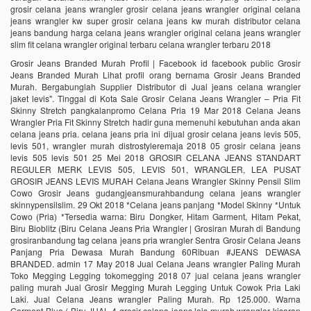
grosir celana jeans wrangler grosir celana jeans wrangler original celana
jeans wrangler kw super grosir celana jeans kw murah distributor celana
jeans bandung harga celana jeans wrangler original celana jeans wrangler
slim fit celana wrangler original terbaru celana wrangler terbaru 2018
Grosir Jeans Branded Murah Profil | Facebook id facebook public Grosir
Jeans Branded Murah Lihat profil orang bernama Grosir Jeans Branded
Murah. Bergabunglah Supplier Distributor di Jual jeans celana wrangler
jaket levis". Tinggal di Kota Sale Grosir Celana Jeans Wrangler – Pria Fit
Skinny Stretch pangkalanpromo Celana Pria 19 Mar 2018 Celana Jeans
Wrangler Pria Fit Skinny Stretch hadir guna memenuhi kebutuhan anda akan
celana jeans pria. celana jeans pria ini dijual grosir celana jeans levis 505,
levis 501, wrangler murah distrostyleremaja 2018 05 grosir celana jeans
levis 505 levis 501 25 Mei 2018 GROSIR CELANA JEANS STANDART
REGULER MERK LEVIS 505, LEVIS 501, WRANGLER, LEA PUSAT
GROSIR JEANS LEVIS MURAH Celana Jeans Wrangler Skinny Pensil Slim
Cowo Grosir Jeans gudangjeansmurahbandung celana jeans wrangler
skinnypensilslim. 29 Okt 2018 *Celana jeans panjang *Model Skinny *Untuk
Cowo (Pria) *Tersedia warna: Biru Dongker, Hitam Garment, Hitam Pekat,
Biru Bioblitz (Biru Celana Jeans Pria Wrangler | Grosiran Murah di Bandung
grosiranbandung tag celana jeans pria wrangler Sentra Grosir Celana Jeans
Panjang Pria Dewasa Murah Bandung 60Ribuan #JEANS DEWASA
BRANDED. admin 17 May 2018 Jual Celana Jeans wrangler Paling Murah
Toko Megging Legging tokomegging 2018 07 jual celana jeans wrangler
paling murah Jual Grosir Megging Murah Legging Untuk Cowok Pria Laki
Laki. Jual Celana Jeans wrangler Paling Murah. Rp 125.000. Warna
Garment Blue ( Biru JUAL 4 grosir celana jeans lois murah wrangler kisaran