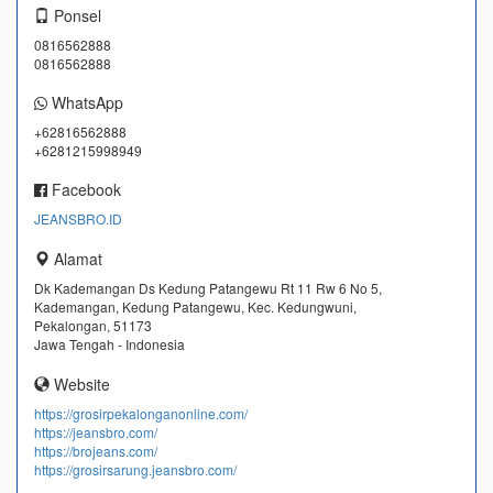
Ponsel
0816562888
0816562888
WhatsApp
+62816562888
+6281215998949
Facebook
JEANSBRO.ID
Alamat
Dk Kademangan Ds Kedung Patangewu Rt 11 Rw 6 No 5,
Kademangan, Kedung Patangewu, Kec. Kedungwuni,
Pekalongan, 51173
Jawa Tengah - Indonesia
Website
https://grosirpekalonganonline.com/
https://jeansbro.com/
https://brojeans.com/
https://grosirsarung.jeansbro.com/