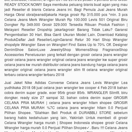
READY STOCK NOW!!! Saya membuka peluang bisnis buat agan yang mau
jadi Reseller di bisnis Celana Jeans ini. Bagi Pemula Jual Jeans Murah
Harga Obral obraljeansdijakarta Harga grosir Rp 315.000 pcs *min. 3 pcs
Celana Jeans Merk Wrangler Murah Rp 100.000 Levis 501 Original Biru
Dongker Rp 349.000 Grosir 329.000 Tersedia Ribuan Produk Fashion |
Melayani Reseller Dropship‎ jakartagrosir Barang Tidak Laku? Garansi
Pengembalian 30 Hari. Bisa Ganti Ukuran Model Lain. Download Katalog
ProdukDaftar Jadi ResellerLoginGaransi Retur 30 Hari Shop Wrangler‎
shopstyle Wrangler‎ Save on Wrangler! Find Sales Up to 70% Off. Designer
DenimShoe SalonLuxe JewelryShop WomensShop FragranceShop
Accessories Penelusuran yang terkait dengan grosir celana jeans wrangler
grosir celana jeans wrangler original celana jeans wrangler kw super grosir
celana jeans kw murah distributor celana jeans bandung harga celana jeans
wrangler original celana jeans wrangler slim fit celana wrangler original
terbaru celana wrangler terbaru 2018
Jual Jaket Nike Adidas Converse Celana Jeans Levis Wrangler Lea
yudhikaka 2018 08 jual celana jean wrangler lee cooper 4 Feb 2018 bahan
cobra denim super grade. ecer 95rb grosir 85rb. WRANGLER Slimfit. biru
dongker. ready size 27 sampai 32. bahan cobra denim super GROSIR
CELANA PRIA MURAH | celana jeans wrangler hitam shopee GROSIR
CELANA PRIA MURAH %7C celana jeans wrangler hitam 0.0 Penjual
Pilihan Shopee. "Silahkan Beli Produk di DURABBLI STORE sebelum
barang habis kedahuluan yang lain, Yakinlah Untuk membeli di grosir
Celana Wrangler harga murah | Shopee Indonesia shopee grosir Celana
Wrangler harga murah 0.0 Penjual Pilihan Shopee✓. Baru !!!! Celana Jeans