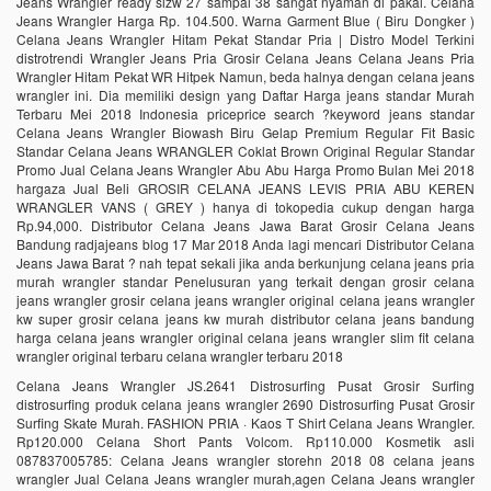
Jeans Wrangler ready sizw 27 sampai 38 sangat nyaman di pakai. Celana
Jeans Wrangler Harga Rp. 104.500. Warna Garment Blue ( Biru Dongker )
Celana Jeans Wrangler Hitam Pekat Standar Pria | Distro Model Terkini
distrotrendi Wrangler Jeans Pria Grosir Celana Jeans Celana Jeans Pria
Wrangler Hitam Pekat WR Hitpek Namun, beda halnya dengan celana jeans
wrangler ini. Dia memiliki design yang Daftar Harga jeans standar Murah
Terbaru Mei 2018 Indonesia priceprice search ?keyword jeans standar
Celana Jeans Wrangler Biowash Biru Gelap Premium Regular Fit Basic
Standar Celana Jeans WRANGLER Coklat Brown Original Regular Standar
Promo Jual Celana Jeans Wrangler Abu Abu Harga Promo Bulan Mei 2018
hargaza Jual Beli GROSIR CELANA JEANS LEVIS PRIA ABU KEREN
WRANGLER VANS ( GREY ) hanya di tokopedia cukup dengan harga
Rp.94,000. Distributor Celana Jeans Jawa Barat Grosir Celana Jeans
Bandung radjajeans blog 17 Mar 2018 Anda lagi mencari Distributor Celana
Jeans Jawa Barat ? nah tepat sekali jika anda berkunjung celana jeans pria
murah wrangler standar Penelusuran yang terkait dengan grosir celana
jeans wrangler grosir celana jeans wrangler original celana jeans wrangler
kw super grosir celana jeans kw murah distributor celana jeans bandung
harga celana jeans wrangler original celana jeans wrangler slim fit celana
wrangler original terbaru celana wrangler terbaru 2018
Celana Jeans Wrangler JS.2641 Distrosurfing Pusat Grosir Surfing
distrosurfing produk celana jeans wrangler 2690 Distrosurfing Pusat Grosir
Surfing Skate Murah. FASHION PRIA · Kaos T Shirt Celana Jeans Wrangler.
Rp120.000 Celana Short Pants Volcom. Rp110.000 Kosmetik asli
087837005785: Celana Jeans wrangler storehn 2018 08 celana jeans
wrangler Jual Celana Jeans wrangler murah,agen Celana Jeans wrangler