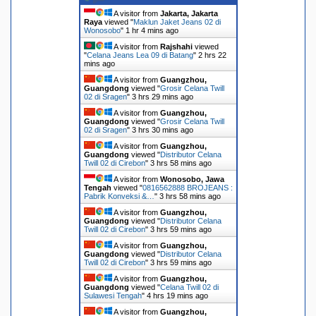
A visitor from
Jakarta, Jakarta
Raya
viewed "
Maklun Jaket Jeans 02 di
Wonosobo
"
1 hr 4 mins ago
A visitor from
Rajshahi
viewed
"
Celana Jeans Lea 09 di Batang
"
2 hrs 22
mins ago
A visitor from
Guangzhou,
Guangdong
viewed "
Grosir Celana Twill
02 di Sragen
"
3 hrs 29 mins ago
A visitor from
Guangzhou,
Guangdong
viewed "
Grosir Celana Twill
02 di Sragen
"
3 hrs 30 mins ago
A visitor from
Guangzhou,
Guangdong
viewed "
Distributor Celana
Twill 02 di Cirebon
"
3 hrs 58 mins ago
A visitor from
Wonosobo, Jawa
Tengah
viewed "
0816562888 BROJEANS :
Pabrik Konveksi &…
"
3 hrs 58 mins ago
A visitor from
Guangzhou,
Guangdong
viewed "
Distributor Celana
Twill 02 di Cirebon
"
3 hrs 59 mins ago
A visitor from
Guangzhou,
Guangdong
viewed "
Distributor Celana
Twill 02 di Cirebon
"
3 hrs 59 mins ago
A visitor from
Guangzhou,
Guangdong
viewed "
Celana Twill 02 di
Sulawesi Tengah
"
4 hrs 19 mins ago
A visitor from
Guangzhou,