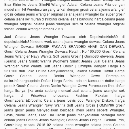
Bisa Kirim ke Jeans SlimFit Wrangler Adalah Celana Jeans Pria dengan
model slim Fit Penelusuran yang terkait dengan grosir celana jeans wrangler
grosir celana jeans wrangler original celana jeans wrangler kw super grosir
celana jeans kw murah distributor celana jeans bandung harga celana jeans
wrangler original celana jeans wrangler slim fit celana wrangler original
terbaru celana wrangler terbaru 2018
Jual Celana Jeans Wrangler Dewasa oleh Depokstocklots89 di
depokstocklots89.indonetwork celana jeans wrangler dewasa Celana Jeans
Wrangler Dewasa GROSIR PAKAIAN BRANDED ANAK DAN DEWASA.
Grosir Celana Jeans Wrangler Dewasa Retail : Rp 160.300 Grosir Celana
Jeans Wrangler Navy Wanita Soft Jeans Grosir | Gmmp86 elevenia Jeans
(Jeans) Jeans Slimfit Wanita (Women's Slimfit Jeans) Jual Celana Jeans
Wrangler Navy Wanita Soft Jeans Grosir | Gmmp86 dengan Harga Rp
251.100 dari Toko Online Serayukosmetik, Jakarta Selatan. Daftar Harga
Grosir Celana Jeans Denim Wrangler Cewe Perempuan
daftar.infohargaupdate Daftar Harga Berikut adalah kumpulan daftar harga
produk Grosir Celana Jeans Denim Wrangler Cewe Perempuan lihat daftar
harga listnya, jika anda sedang mencari Jual celana jeans wrangler cek
harga di PriceArea pricearea Fashion Pakaian harga
Grosir,Eceran&Dropship Celana jeans Levis 505, Wrangler Diskon. harga
Celana Jeans Wrangler Navy Wanita Soft Jeans Grosir | GMMP86 grosir
jeans grosir jeans Menyediakan berbagai merk jeans seperti Wrangler,
Levis, Nudie Jeans, Fred Hai Grosir jeans menyediakan berbagai merk
celana jeans Celana Jeans Wrangler, Celana Jeans Original, Celana Pria,
Grosir blog cacadu 2018 02 celana jeans wrangler celana jeans Celana