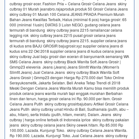
cutbray grosir ecer. Fashion Pria » Celana Grosir Celana Jeans skiny
cutbray 01 Murah jeansbro.rajaproduk produk 50 Grosir Celana Jeans
skiny cutbray 01 Murah 100 Celana JEANS PRADA Premium Murah
Bahan Jeans Kwalitas Terbaik, Halus (minimal 6 pcs) harga grosir: 65
000 (minimal 1lusin) DIATAS 3 Luisn NEGO. gudang celana jeans
termurah di bandung skiny cutbray jeans 2215 ramailancar celana
legging rok skiny cutbray jeans 2215 pusat grosir celana jeans
termurah di bandung skiny cutbray jeans 2215. supplier celana jeans
di kudus sms BAJU GROSIR bajugrosir.xyz supplier celana jeans di
kudus sms 22 Okt 2018 supplier celana jeans di kudus celana jeans
skiny cutbray Jual baju grosir dan eceran di banyumanik semarang WA
SMS Celana Jeans skiny cutbray Black Wanita Soft Jeans Grosir |
Gmmp23 elevenia Jeans (Jeans) Jeans Slimfit Wanita (Women's
Slimfit Jeans) Jual Celana Jeans skiny cutbray Black Wanita Soft
Jeans Grosir | Gmmp23 dengan Harga Rp 270.000 dari Toko Online
Serayukosmetik, Jakarta Selatan. Beli Aneka Tetap Trendi di 2018
Meski Dengan Celana Jeans Wanita Murah Kamu bisa memilih produk
produk celana jeans wanita murah tapi enggak murahan Berbahan
linen dan tenun, harga grosir celana ini Rp. 90.000 per item. Grosir
Celana Jeans Putih skiny cutbray grosirbajubaru Artikel Grosir Celana
Jeans Putih skiny cutbray umat Hindu di Bali, Sudhamala (putih, abu –
abu, hitam), serta tridatu (putih, hitam, merah). Dalam. Jeans skiny
cutbray | harga online terbaik di Indonesia iprice skiny cutbray pakaian
jeans skiny cutbray celana jeans Skiny cewek hitam. Rp 85.000 Rp
100.000. Lazada. Kunjungi Toko. skiny cutbray Celana Jeans Wanita.
Rp 190.000. Lazada. Kunjungi Toko. Jual Celana Jeans skiny cutbray