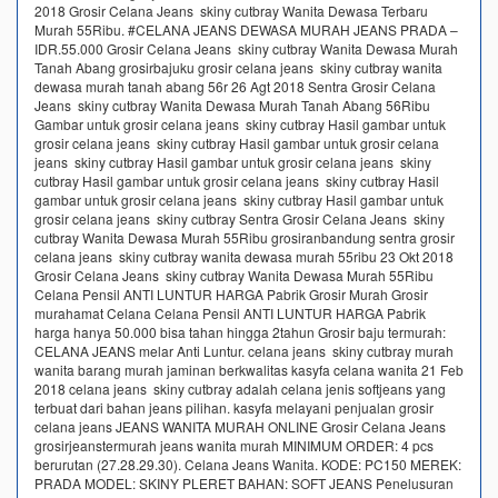
2018 Grosir Celana Jeans skiny cutbray Wanita Dewasa Terbaru
Murah 55Ribu. #CELANA JEANS DEWASA MURAH JEANS PRADA –
IDR.55.000 Grosir Celana Jeans skiny cutbray Wanita Dewasa Murah
Tanah Abang grosirbajuku grosir celana jeans skiny cutbray wanita
dewasa murah tanah abang 56r 26 Agt 2018 Sentra Grosir Celana
Jeans skiny cutbray Wanita Dewasa Murah Tanah Abang 56Ribu
Gambar untuk grosir celana jeans skiny cutbray Hasil gambar untuk
grosir celana jeans skiny cutbray Hasil gambar untuk grosir celana
jeans skiny cutbray Hasil gambar untuk grosir celana jeans skiny
cutbray Hasil gambar untuk grosir celana jeans skiny cutbray Hasil
gambar untuk grosir celana jeans skiny cutbray Hasil gambar untuk
grosir celana jeans skiny cutbray Sentra Grosir Celana Jeans skiny
cutbray Wanita Dewasa Murah 55Ribu grosiranbandung sentra grosir
celana jeans skiny cutbray wanita dewasa murah 55ribu 23 Okt 2018
Grosir Celana Jeans skiny cutbray Wanita Dewasa Murah 55Ribu
Celana Pensil ANTI LUNTUR HARGA Pabrik Grosir Murah Grosir
murahamat Celana Celana Pensil ANTI LUNTUR HARGA Pabrik
harga hanya 50.000 bisa tahan hingga 2tahun Grosir baju termurah:
CELANA JEANS melar Anti Luntur. celana jeans skiny cutbray murah
wanita barang murah jaminan berkwalitas kasyfa celana wanita 21 Feb
2018 celana jeans skiny cutbray adalah celana jenis softjeans yang
terbuat dari bahan jeans pilihan. kasyfa melayani penjualan grosir
celana jeans JEANS WANITA MURAH ONLINE Grosir Celana Jeans
grosirjeanstermurah jeans wanita murah MINIMUM ORDER: 4 pcs
berurutan (27.28.29.30). Celana Jeans Wanita. KODE: PC150 MEREK:
PRADA MODEL: SKINY PLERET BAHAN: SOFT JEANS Penelusuran