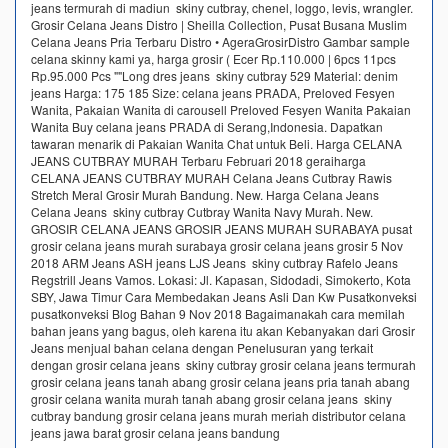
jeans termurah di madiun skiny cutbray, chenel, loggo, levis, wrangler.
Grosir Celana Jeans Distro | Sheilla Collection, Pusat Busana Muslim
Celana Jeans Pria Terbaru Distro • AgeraGrosirDistro Gambar sample
celana skinny kami ya, harga grosir ( Ecer Rp.110.000 | 6pcs 11pcs
Rp.95.000 Pcs ""Long dres jeans skiny cutbray 529 Material: denim
jeans Harga: 175 185 Size: celana jeans PRADA, Preloved Fesyen
Wanita, Pakaian Wanita di carousell Preloved Fesyen Wanita Pakaian
Wanita Buy celana jeans PRADA di Serang,Indonesia. Dapatkan
tawaran menarik di Pakaian Wanita Chat untuk Beli. Harga CELANA
JEANS CUTBRAY MURAH Terbaru Februari 2018 geraiharga
CELANA JEANS CUTBRAY MURAH Celana Jeans Cutbray Rawis
Stretch Meral Grosir Murah Bandung. New. Harga Celana Jeans
Celana Jeans skiny cutbray Cutbray Wanita Navy Murah. New.
GROSIR CELANA JEANS GROSIR JEANS MURAH SURABAYA pusat
grosir celana jeans murah surabaya grosir celana jeans grosir 5 Nov
2018 ARM Jeans ASH jeans LJS Jeans skiny cutbray Rafelo Jeans
Regstrill Jeans Vamos. Lokasi: Jl. Kapasan, Sidodadi, Simokerto, Kota
SBY, Jawa Timur Cara Membedakan Jeans Asli Dan Kw Pusatkonveksi
pusatkonveksi Blog Bahan 9 Nov 2018 Bagaimanakah cara memilah
bahan jeans yang bagus, oleh karena itu akan Kebanyakan dari Grosir
Jeans menjual bahan celana dengan Penelusuran yang terkait
dengan grosir celana jeans skiny cutbray grosir celana jeans termurah
grosir celana jeans tanah abang grosir celana jeans pria tanah abang
grosir celana wanita murah tanah abang grosir celana jeans skiny
cutbray bandung grosir celana jeans murah meriah distributor celana
jeans jawa barat grosir celana jeans bandung