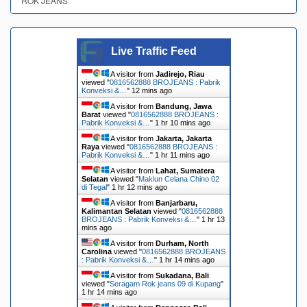
ROK JEANS
Live Traffic Feed
A visitor from
Jadirejo, Riau
viewed "
0816562888 BROJEANS : Pabrik
Konveksi &…
"
12 mins ago
A visitor from
Bandung, Jawa
Barat
viewed "
0816562888 BROJEANS :
Pabrik Konveksi &…
"
1 hr 10 mins ago
A visitor from
Jakarta, Jakarta
Raya
viewed "
0816562888 BROJEANS :
Pabrik Konveksi &…
"
1 hr 11 mins ago
A visitor from
Lahat, Sumatera
Selatan
viewed "
Maklun Celana Chino 02
di Tegal
"
1 hr 12 mins ago
A visitor from
Banjarbaru,
Kalimantan Selatan
viewed "
0816562888
BROJEANS : Pabrik Konveksi &…
"
1 hr 13
mins ago
A visitor from
Durham, North
Carolina
viewed "
0816562888 BROJEANS
: Pabrik Konveksi &…
"
1 hr 14 mins ago
A visitor from
Sukadana, Bali
viewed "
Seragam Rok jeans 09 di Kupang
"
1 hr 14 mins ago