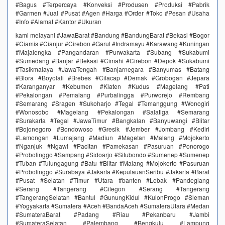
#Bagus #Terpercaya #Konveksi #Produsen #Produksi #Pabrik
#Garmen #Jual #Pusat #Agen #Harga #Order #Toko #Pesan #Usaha
#Info #Alamat #Kantor #Ukuran
kami melayani #JawaBarat #Bandung #BandungBarat #Bekasi #Bogor
#Ciamis #Cianjur #Cirebon #Garut #Indramayu #Karawang #Kuningan
#Majalengka #Pangandaran #Purwakarta #Subang #Sukabumi
#Sumedang #Banjar #Bekasi #Cimahi #Cirebon #Depok #Sukabumi
#Tasikmalaya #JawaTengah #Banjarnegara #Banyumas #Batang
#Blora #Boyolali #Brebes #Cilacap #Demak #Grobogan #Jepara
#Karanganyar #Kebumen #Klaten #Kudus #Magelang #Pati
#Pekalongan #Pemalang #Purbalingga #Purworejo #Rembang
#Semarang #Sragen #Sukoharjo #Tegal #Temanggung #Wonogiri
#Wonosobo #Magelang #Pekalongan #Salatiga #Semarang
#Surakarta #Tegal #JawaTimur #Bangkalan #Banyuwangi #Blitar
#Bojonegoro #Bondowoso #Gresik #Jember #Jombang #Kediri
#Lamongan #Lumajang #Madiun #Magetan #Malang #Mojokerto
#Nganjuk #Ngawi #Pacitan #Pamekasan #Pasuruan #Ponorogo
#Probolinggo #Sampang #Sidoarjo #Situbondo #Sumenep #Sumenep
#Tuban #Tulungagung #Batu #Blitar #Malang #Mojokerto #Pasuruan
#Probolinggo #Surabaya #Jakarta #KepulauanSeribu #Jakarta #Barat
#Pusat #Selatan #Timur #Utara #banten #Lebak #Pandeglang
#Serang #Tangerang #Cilegon #Serang #Tangerang
#TangerangSelatan #Bantul #GunungKidul #KulonProgo #Sleman
#Yogyakarta #Sumatera #Aceh #BandaAceh #SumateraUtara #Medan
#SumateraBarat #Padang #Riau #Pekanbaru #Jambi
#SumateraSelatan #Palembang #Bengkulu #Lampung