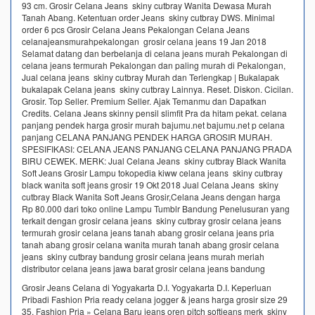
93 cm. Grosir Celana Jeans skiny cutbray Wanita Dewasa Murah
Tanah Abang. Ketentuan order Jeans skiny cutbray DWS. Minimal
order 6 pcs Grosir Celana Jeans Pekalongan Celana Jeans
celanajeansmurahpekalongan grosir celana jeans 19 Jan 2018
Selamat datang dan berbelanja di celana jeans murah Pekalongan di
celana jeans termurah Pekalongan dan paling murah di Pekalongan,
Jual celana jeans skiny cutbray Murah dan Terlengkap | Bukalapak
bukalapak Celana jeans skiny cutbray Lainnya. Reset. Diskon. Cicilan.
Grosir. Top Seller. Premium Seller. Ajak Temanmu dan Dapatkan
Credits. Celana Jeans skinny pensil slimfit Pra da hitam pekat. celana
panjang pendek harga grosir murah bajumu.net bajumu.net p celana
panjang CELANA PANJANG PENDEK HARGA GROSIR MURAH.
SPESIFIKASI: CELANA JEANS PANJANG CELANA PANJANG PRADA
BIRU CEWEK. MERK: Jual Celana Jeans skiny cutbray Black Wanita
Soft Jeans Grosir Lampu tokopedia kiww celana jeans skiny cutbray
black wanita soft jeans grosir 19 Okt 2018 Jual Celana Jeans skiny
cutbray Black Wanita Soft Jeans Grosir,Celana Jeans dengan harga
Rp 80.000 dari toko online Lampu Tumblr Bandung Penelusuran yang
terkait dengan grosir celana jeans skiny cutbray grosir celana jeans
termurah grosir celana jeans tanah abang grosir celana jeans pria
tanah abang grosir celana wanita murah tanah abang grosir celana
jeans skiny cutbray bandung grosir celana jeans murah meriah
distributor celana jeans jawa barat grosir celana jeans bandung
Grosir Jeans Celana di Yogyakarta D.I. Yogyakarta D.I. Keperluan
Pribadi Fashion Pria ready celana jogger & jeans harga grosir size 29
35. Fashion Pria » Celana Baru jeans oren pitch softjeans merk skiny