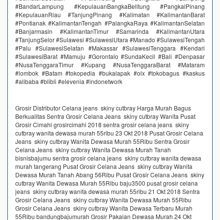
#BandarLampung #KepulauanBangkaBelitung #PangkalPinang
#KepulauanRiau #TanjungPinang #Kalimatan #KalimantanBarat
#Pontianak #KalimantanTengah #PalangkaRaya #KalimantanSelatan
#Banjarmasin #KalimantanTimur #Samarinda #KalimantanUtara
#TanjungSelor #Sulawesi #SulawesiUtara #Manado #SulawesiTengah
#Palu #SulawesiSelatan #Makassar #SulawesiTenggara #Kendari
#SulawesiBarat #Mamuju #Gorontalo #SundaKecil #Bali #Denpasar
#NusaTenggaraTimur #Kupang #NusaTenggaraBarat #Mataram
#lombok #Batam #tokopedia #bukalapak #olx #tokobagus #kaskus
#alibaba #blibli #elevenia #indonetwork
Grosir Distributor Celana jeans skiny cutbray Harga Murah Bagus
Berkualitas Sentra Grosir Celana Jeans skiny cutbray Wanita Pusat
Grosir Cimahi grosircimahi 2018 sentra grosir celana jeans skiny
cutbray wanita dewasa murah 55ribu 23 Okt 2018 Pusat Grosir Celana
Jeans skiny cutbray Wanita Dewasa Murah 55Ribu Sentra Grosir
Celana Jeans skiny cutbray Wanita Dewasa Murah Tanah
bisnisbajumu sentra grosir celana jeans skiny cutbray wanita dewasa
murah tangerang Pusat Grosir Celana Jeans skiny cutbray Wanita
Dewasa Murah Tanah Abang 56Ribu Pusat Grosir Celana Jeans skiny
cutbray Wanita Dewasa Murah 55Ribu baju3500 pusat grosir celana
jeans skiny cutbray wanita dewasa murah 55ribu 21 Okt 2018 Sentra
Grosir Celana Jeans skiny cutbray Wanita Dewasa Murah 55Ribu
Grosir Celana Jeans skiny cutbray Wanita Dewasa Terbaru Murah
55Ribu bandungbajumurah Grosir Pakaian Dewasa Murah 24 Okt