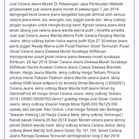
Jual Celana Jeans Murah Di Pekalongan Jasa Pembuatan Website
griyasoloweb jual celana jeans murah di pekalongan 7 Jan 2018
Mengingat trend celana jeans sangatlah banyak diminat oleh semua
celana jeans levis, lea, wrangler, lois, jogger pants dan skiny cutbray
jangan sungkan untuk menghubungi kami. #grosir celana jeans levis
tanah abang jual celana jeans wanita warna putih | Amalfila amalfila
Jual Jual Celana Jeans Wanita Warna Putih Celana Panjang Wanita
Jeans skiny cutbray bahan halus warna putih Size 27 30 bahan jeans
pants jogger Ready Warna putih Pusat Fashion Grosir Termurah. Pusat
Grosir Celana Jeans Dewasa Murah Surabaya 60Ribuan
bisnisgrosiran pusat grosir celana jeans dewasa murah surabaya
60ribuan. 28 Apr 2018 Grosir Celana Jeans Dewasa Murah Surabaya
60Ribuan Sentra Kulakan Celana Jeans Cowok Dewasa Brandeb
Murah. Harga Jeans Wanita skiny cutbray Harga Terbaru Priceza
priceza Home Pakaian Fashion Jeans Wanita celana jeans skiny
cutbray 0096 black softjeans by Ienzeila Shoip Bandung (13002931)
Celana Jeans skiny cutbray Black Wanita Soft Jeans Grosir by
GammaProd 40 Harga Grosir Celana Jeans skiny cutbray Terbaru
2018 | DEMO GRABTAG demo1.grabtag Harga Jual Grosir Celana
Jeans skiny cutbray, Kisaran Harga Mulai Rp65.000 Rp125.000
update dari banyak Toko Online. Lihat Harga Terbaik dan Berbagai
Tawaran Katalog List Harga Celana Merk skiny cutbray Terhangat |
Kaos6 kaos6 Celana 25 Apr 2018 Super Murah! celana jeans skinny
pensil Stretch wanita merk skiny cutbray terlaris Celana Jeans skiny
cutbray Black Wanita Soft Jeans Grosir, Rp 101.150. Grosir Celana
Jeans Remaja Dewasa Termurah sentragrosiran blog 2 Apr 2018