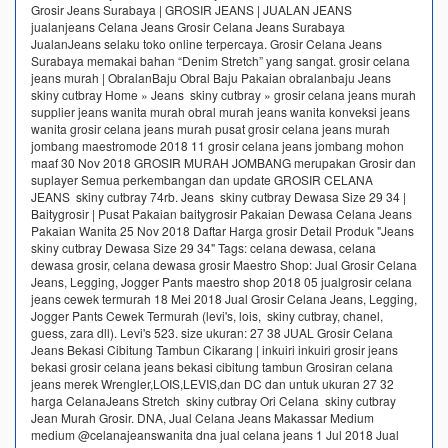
Grosir Jeans Surabaya | GROSIR JEANS | JUALAN JEANS
jualanjeans Celana Jeans Grosir Celana Jeans Surabaya
JualanJeans selaku toko online terpercaya. Grosir Celana Jeans
Surabaya memakai bahan “Denim Stretch” yang sangat. grosir celana
jeans murah | ObralanBaju Obral Baju Pakaian obralanbaju Jeans
skiny cutbray Home » Jeans skiny cutbray » grosir celana jeans murah
supplier jeans wanita murah obral murah jeans wanita konveksi jeans
wanita grosir celana jeans murah pusat grosir celana jeans murah
jombang maestromode 2018 11 grosir celana jeans jombang mohon
maaf 30 Nov 2018 GROSIR MURAH JOMBANG merupakan Grosir dan
suplayer Semua perkembangan dan update GROSIR CELANA
JEANS skiny cutbray 74rb. Jeans skiny cutbray Dewasa Size 29 34 |
Baitygrosir | Pusat Pakaian baitygrosir Pakaian Dewasa Celana Jeans
Pakaian Wanita 25 Nov 2018 Daftar Harga grosir Detail Produk "Jeans
skiny cutbray Dewasa Size 29 34" Tags: celana dewasa, celana
dewasa grosir, celana dewasa grosir Maestro Shop: Jual Grosir Celana
Jeans, Legging, Jogger Pants maestro shop 2018 05 jualgrosir celana
jeans cewek termurah 18 Mei 2018 Jual Grosir Celana Jeans, Legging,
Jogger Pants Cewek Termurah (levi's, lois, skiny cutbray, chanel,
guess, zara dll). Levi's 523. size ukuran: 27 38 JUAL Grosir Celana
Jeans Bekasi Cibitung Tambun Cikarang | inkuiri inkuiri grosir jeans
bekasi grosir celana jeans bekasi cibitung tambun Grosiran celana
jeans merek Wrengler,LOIS,LEVIS,dan DC dan untuk ukuran 27 32
harga CelanaJeans Stretch skiny cutbray Ori Celana skiny cutbray
Jean Murah Grosir. DNA, Jual Celana Jeans Makassar Medium
medium @celanajeanswanita dna jual celana jeans 1 Jul 2018 Jual