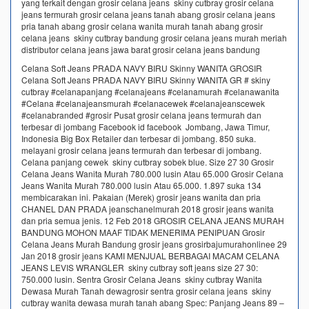
yang terkait dengan grosir celana jeans skiny cutbray grosir celana
jeans termurah grosir celana jeans tanah abang grosir celana jeans
pria tanah abang grosir celana wanita murah tanah abang grosir
celana jeans skiny cutbray bandung grosir celana jeans murah meriah
distributor celana jeans jawa barat grosir celana jeans bandung
Celana Soft Jeans PRADA NAVY BIRU Skinny WANITA GROSIR
Celana Soft Jeans PRADA NAVY BIRU Skinny WANITA GR # skiny
cutbray #celanapanjang #celanajeans #celanamurah #celanawanita
#Celana #celanajeansmurah #celanacewek #celanajeanscewek
#celanabranded #grosir Pusat grosir celana jeans termurah dan
terbesar di jombang Facebook id facebook Jombang, Jawa Timur,
Indonesia Big Box Retailer dan terbesar di jombang. 850 suka.
melayani grosir celana jeans termurah dan terbesar di jombang.
Celana panjang cewek skiny cutbray sobek blue. Size 27 30 Grosir
Celana Jeans Wanita Murah 780.000 lusin Atau 65.000 Grosir Celana
Jeans Wanita Murah 780.000 lusin Atau 65.000. 1.897 suka 134
membicarakan ini. Pakaian (Merek) grosir jeans wanita dan pria
CHANEL DAN PRADA jeanschanelmurah 2018 grosir jeans wanita
dan pria semua jenis. 12 Feb 2018 GROSIR CELANA JEANS MURAH
BANDUNG MOHON MAAF TIDAK MENERIMA PENIPUAN Grosir
Celana Jeans Murah Bandung grosir jeans grosirbajumurahonlinee 29
Jan 2018 grosir jeans KAMI MENJUAL BERBAGAI MACAM CELANA
JEANS LEVIS WRANGLER skiny cutbray soft jeans size 27 30:
750.000 lusin. Sentra Grosir Celana Jeans skiny cutbray Wanita
Dewasa Murah Tanah dewagrosir sentra grosir celana jeans skiny
cutbray wanita dewasa murah tanah abang Spec: Panjang Jeans 89 –