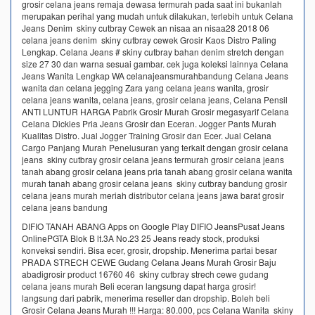
grosir celana jeans remaja dewasa termurah pada saat ini bukanlah
merupakan perihal yang mudah untuk dilakukan, terlebih untuk Celana
Jeans Denim skiny cutbray Cewek an nisaa an nisaa28 2018 06
celana jeans denim skiny cutbray cewek Grosir Kaos Distro Paling
Lengkap. Celana Jeans # skiny cutbray bahan denim stretch dengan
size 27 30 dan warna sesuai gambar. cek juga koleksi lainnya Celana
Jeans Wanita Lengkap WA celanajeansmurahbandung Celana Jeans
wanita dan celana jegging Zara yang celana jeans wanita, grosir
celana jeans wanita, celana jeans, grosir celana jeans, Celana Pensil
ANTI LUNTUR HARGA Pabrik Grosir Murah Grosir megasyarif Celana
Celana Dickies Pria Jeans Grosir dan Eceran. Jogger Pants Murah
Kualitas Distro. Jual Jogger Training Grosir dan Ecer. Jual Celana
Cargo Panjang Murah Penelusuran yang terkait dengan grosir celana
jeans skiny cutbray grosir celana jeans termurah grosir celana jeans
tanah abang grosir celana jeans pria tanah abang grosir celana wanita
murah tanah abang grosir celana jeans skiny cutbray bandung grosir
celana jeans murah meriah distributor celana jeans jawa barat grosir
celana jeans bandung
DIFIO TANAH ABANG Apps on Google Play DIFIO JeansPusat Jeans
OnlinePGTA Blok B lt.3A No.23 25 Jeans ready stock, produksi
konveksi sendiri. Bisa ecer, grosir, dropship. Menerima partai besar
PRADA STRECH CEWE Gudang Celana Jeans Murah Grosir Baju
abadigrosir product 16760 46 skiny cutbray strech cewe gudang
celana jeans murah Beli eceran langsung dapat harga grosir!
langsung dari pabrik, menerima reseller dan dropship. Boleh beli
Grosir Celana Jeans Murah !!! Harga: 80.000, pcs Celana Wanita skiny