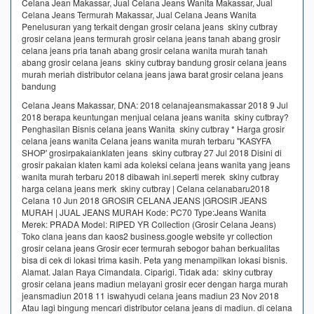
Celana Jean Makassar, Jual Celana Jeans Wanita Makassar, Jual
Celana Jeans Termurah Makassar, Jual Celana Jeans Wanita
Penelusuran yang terkait dengan grosir celana jeans skiny cutbray
grosir celana jeans termurah grosir celana jeans tanah abang grosir
celana jeans pria tanah abang grosir celana wanita murah tanah
abang grosir celana jeans skiny cutbray bandung grosir celana jeans
murah meriah distributor celana jeans jawa barat grosir celana jeans
bandung
Celana Jeans Makassar, DNA: 2018 celanajeansmakassar 2018 9 Jul
2018 berapa keuntungan menjual celana jeans wanita skiny cutbray?
Penghasilan Bisnis celana jeans Wanita skiny cutbray * Harga grosir
celana jeans wanita Celana jeans wanita murah terbaru ''KASYFA
SHOP' grosirpakaianklaten jeans skiny cutbray 27 Jul 2018 Disini di
grosir pakaian klaten kami ada koleksi celana jeans wanita yang jeans
wanita murah terbaru 2018 dibawah ini.seperti merek skiny cutbray
harga celana jeans merk skiny cutbray | Celana celanabaru2018
Celana 10 Jun 2018 GROSIR CELANA JEANS |GROSIR JEANS
MURAH | JUAL JEANS MURAH Kode: PC70 Type:Jeans Wanita
Merek: PRADA Model: RIPED YR Collection (Grosir Celana Jeans)
Toko clana jeans dan kaos2 business.google website yr collection
grosir celana jeans Grosir ecer termurah sebogor bahan berkualitas
bisa di cek di lokasi trima kasih. Peta yang menampilkan lokasi bisnis.
Alamat. Jalan Raya Cimandala. Ciparigi. Tidak ada: skiny cutbray
grosir celana jeans madiun melayani grosir ecer dengan harga murah
jeansmadiun 2018 11 iswahyudi celana jeans madiun 23 Nov 2018
Atau lagi bingung mencari distributor celana jeans di madiun. di celana