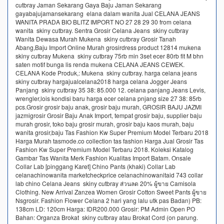
cutbray Jaman Sekarang Gaya Baju Jaman Sekarang
gayabajujamansekarang elana dalam wanita Jual CELANA JEANS
WANITA PRADA BIO BLITZ IMPORT NO 27 28 29 30 from celana
wanita skiny cutbray. Sentra Grosir Celana Jeans skiny cutbray
Wanita Dewasa Murah Mukena skiny cutbray Grosir Tanah
Abang,Baju Import Online Murah grosirdress product 12814 mukena
skiny cutbray Mukena skiny cutbray 75rb min 3set ecer 80rb fit M bhn
saten motif bunga lis renda mukena CELANA JEANS CEWEK.
CELANA Kode Produk,: Mukena skiny cutbray. harga celana jeans
skiny cutbray hargajualcelana2018 harga celana Jogger Jeans
Panjang skiny cutbray 35 38: 85.000 12. celana panjang Jeans Levis,
wrengler,lois kondisi baru harga ecer celana pnjang size 27 38: 85rb
pcs.Grosir grosir baju anak, grosir baju murah, GROSIR BAJU JAZMI
jazmigrosir Grosir Baju Anak Import, tempat grosir baju, supplier baju
murah grosir, toko baju grosir murah, grosir baju kaos murah, baju
wanita grosir,baju Tas Fashion Kw Super Premium Model Terbaru 2018
Harga Murah tasmode.co collection tas fashion Harga Jual Grosir Tas
Fashion Kw Super Premium Model Terbaru 2018. Koleksi Katalog
Gambar Tas Wanita Merk Fashion Kualitas Import Batam. Onsale
Collar Lab [pinggang Karet] Chino Pants (khaki) Collar Lab
celanachinowanita marketcheckprice celanachinowanitaid 743 collar
lab chino Celana Jeans skiny cutbray ส่วนลด 20% ผู้ขาย Camisola
Clothing. New Arrival Zanzea Women Grosir Cotton Sweet Pants ผู้ขาย
Nsgrosir. Fashion Flower Celana 2 hari yang lalu utk pas Badan) PB:
138cm LD: 120cm Harga: IDR200.000 Grosir: PM Admin Open PO
Bahan: Organza Brokat skiny cutbray atau Brokat Cord (on parung.