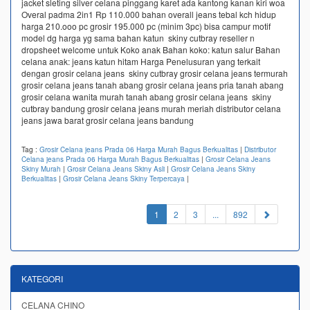
jacket sleting silver celana pinggang karet ada kantong kanan kiri woa
Overal padma 2in1 Rp 110.000 bahan overall jeans tebal kch hidup
harga 210.ooo pc grosir 195.000 pc (minim 3pc) bisa campur motif
model dg harga yg sama bahan katun skiny cutbray reseller n
dropsheet welcome untuk Koko anak Bahan koko: katun salur Bahan
celana anak: jeans katun hitam Harga Penelusuran yang terkait
dengan grosir celana jeans skiny cutbray grosir celana jeans termurah
grosir celana jeans tanah abang grosir celana jeans pria tanah abang
grosir celana wanita murah tanah abang grosir celana jeans skiny
cutbray bandung grosir celana jeans murah meriah distributor celana
jeans jawa barat grosir celana jeans bandung
Tag :
Grosir Celana jeans Prada 06 Harga Murah Bagus Berkualitas
|
Distributor
Celana jeans Prada 06 Harga Murah Bagus Berkualitas
|
Grosir Celana Jeans
Skiny Murah
|
Grosir Celana Jeans Skiny Asli
|
Grosir Celana Jeans Skiny
Berkualitas
|
Grosir Celana Jeans Skiny Terpercaya
|
(current)
1
2
3
...
892
KATEGORI
CELANA CHINO