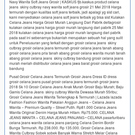
Navy Wanita Soft Jeans Grosir | KASKUS fjb.kaskus product celana
jeans skiny cutbray navy wanita soft jeans grosir 21 Mei 2018 Harga
termurah dengan kualitas soft jeans terbaik, jadi apalagi yg sist cari,
kami menyediakan celana jeans soft jeans terbaik yg bisa sist Kulakan
Celana Jeans Harga Grosir Murah Langsung Dari Pabrik deltagrosir
kulakan celana jeans harga grosir murah langsung dari pabrik 25 Mei
2018 kulakan celana jeans harga grosir murah langsung dari pabrik
pada saat ini sebenarnya bukanlah merupakan sebuah hal yang sulit
untuk Penelusuran yang terkait dengan grosir celana jeans skiny
cutbray grosir celana jeans termurah grosir celana jeans tanah abang
grosir celana jeans pria tanah abang grosir celana wanita murah tanah
abang grosir celana jeans skiny cutbray bandung grosir celana jeans
murah meriah distributor celana jeans jawa barat grosir celana jeans
bandung
Pusat Grosir Celana Jeans Termurah Grosir Jeans Dress ID dress
grosir celana jeans pusat grosir celana jeans termurah grosir jeans
2018 Sk 10 Grosir Celana Jeans Anak Murah Grosir Baju Murah; Baju
Gamis Celana Jeans skiny cutbray Wanita Dewasa Murah 55ribu;
Grosir Celana Jeans Wanita Terlengkap & Termurah | Lazada lazada
Fashion Fashion Wanita Pakaian Anggun Jeans – Celana Jeans
Wanita – Premium Quality – Street Putih. Rp81.000 Celana Jeans
Wanita Original Denim Harga Murah Hitam. Rp75.000. CELANA
JEANS WANITA » CELANA JEANS PANJANG • CELANA pasarturibaru
celana jeans wanita celana jeans panjang Celana Denim Bordir
Bunga Termurah. Rp 238.000. Rp 135.000. Grosir Celana Jeans
Wanita Cutbray Sobek sobek Banyak Warna Stretch Melar Celana