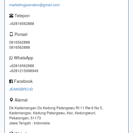
marketingjeansbro@gmail.com
Telepon
+62816562888
Ponsel
0816562888
0816562888
WhatsApp
+62816562888
+6281215998949
Facebook
JEANSBRO.ID
Alamat
Dk Kademangan Ds Kedung Patangewu Rt 11 Rw 6 No 5,
Kademangan, Kedung Patangewu, Kec. Kedungwuni,
Pekalongan, 51173
Jawa Tengah - Indonesia