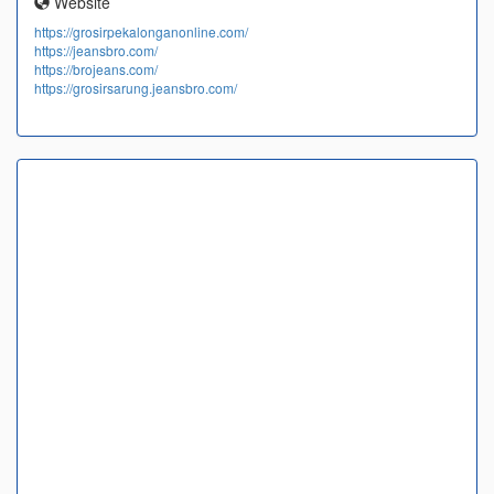
Website
https://grosirpekalonganonline.com/
https://jeansbro.com/
https://brojeans.com/
https://grosirsarung.jeansbro.com/