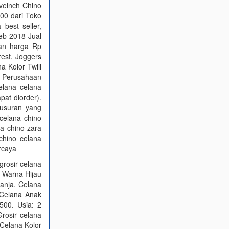
iveinch Chino
00 dari Toko
 best seller,
Feb 2018 Jual
gan harga Rp
rest, Joggers
a Kolor Twill
 Perusahaan
elana celana
pat diorder).
lusuran yang
 celana chino
a chino zara
chino celana
ercaya
grosir celana
, Warna Hijau
anja. Celana
 Celana Anak
500. Usia: 2
rosir celana
 Celana Kolor