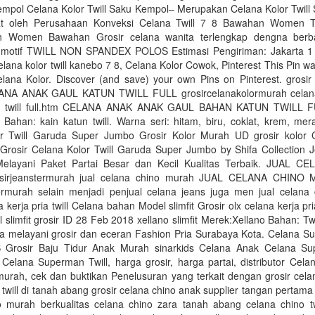
Kempol Celana Kolor Twill Saku Kempol– Merupakan Celana Kolor Twill
at oleh Perusahaan Konveksi Celana Twill 7 8 Bawahan Women Ta
ion Women Bawahan Grosir celana wanita terlengkap dengna ber
 motif TWILL NON SPANDEX POLOS Estimasi Pengiriman: Jakarta 1 3
celana kolor twill kanebo 7 8, Celana Kolor Cowok, Pinterest This Pin w
lana Kolor. Discover (and save) your own Pins on Pinterest. grosir
ANA ANAK GAUL KATUN TWILL FULL grosircelanakolormurah celan
n twill full.htm CELANA ANAK ANAK GAUL BAHAN KATUN TWILL
 Bahan: kain katun twill. Warna seri: hitam, biru, coklat, krem, mera
r Twill Garuda Super Jumbo Grosir Kolor Murah UD grosir kolor 
Grosir Celana Kolor Twill Garuda Super Jumbo by Shifa Collection 
elayani Paket Partai Besar dan Kecil Kualitas Terbaik. JUAL 
irjeanstermurah jual celana chino murah JUAL CELANA CHINO
termurah selain menjadi penjual celana jeans juga men jual celana
 kerja pria twill Celana bahan Model slimfit Grosir olx celana kerja pri
slimfit grosir ID 28 Feb 2018 xellano slimfit Merek:Xellano Bahan: Tw
ga melayani grosir dan eceran Fashion Pria Surabaya Kota. Celana Su
Grosir Baju Tidur Anak Murah sinarkids Celana Anak Celana Su
 Celana Superman Twill, harga grosir, harga partai, distributor Cel
 murah, cek dan buktikan Penelusuran yang terkait dengan grosir celana
 twill di tanah abang grosir celana chino anak supplier tangan pertama
o murah berkualitas celana chino zara tanah abang celana chino twi