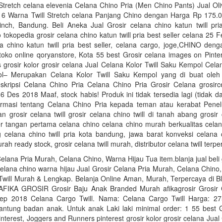
Stretch celana elevenia Celana Chino Pria (Men Chino Pants) Jual Ol
it 6 Warna Twill Stretch celana Panjang Chino dengan Harga Rp 175.0
inch, Bandung. Beli Aneka Jual Grosir celana chino katun twill pria
 tokopedia grosir celana chino katun twill pria best seller celana 25 
na chino katun twill pria best seller, celana cargo, joge,CHINO den
toko online qoryanstore, Kota 55 best Grosir celana images on Pinte
grosir kolor grosir celana Jual Celana Kolor Twill Saku Kempol Celan
l– Merupakan Celana Kolor Twill Saku Kempol yang di buat oleh
skripsi Celana Chino Pria Celana Chino Pria Grosir Celana grosirc
 6 Des 2018 Maaf, stock habis! Produk ini tidak tersedia lagi (tidak da
ormasi tentang Celana Chino Pria kepada teman atau kerabat Pene
an grosir celana twill grosir celana chino twill di tanah abang grosir
er tangan pertama celana chino celana chino murah berkualitas celan
 celana chino twill pria kota bandung, jawa barat konveksi celana 
urah ready stock, grosir celana twill murah, distributor celana twill terp
Celana Pria Murah, Celana Chino, Warna Hijau Tua item.blanja jual beli 
elana chino warna hijau Jual Grosir Celana Pria Murah, Celana Chino
Twill Murah & Lengkap. Belanja Online Aman, Murah, Terpercaya di Bl
 AFIKA GROSIR Grosir Baju Anak Branded Murah afikagrosir Grosir
p 2018 Celana Cargo Twill. Nama: Celana Cargo Twill Harga: 27
antung badan anak. Untuk anak Laki laki minimal order: 1 55 best G
nterest, Joggers and Runners pinterest grosir kolor grosir celana Jual