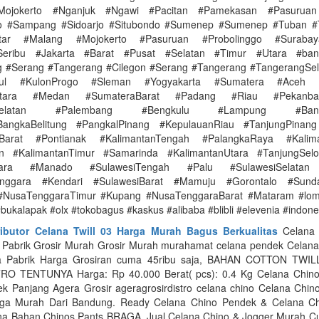
Mojokerto #Nganjuk #Ngawi #Pacitan #Pamekasan #Pasuruan
go #Sampang #Sidoarjo #Situbondo #Sumenep #Sumenep #Tuban #
itar #Malang #Mojokerto #Pasuruan #Probolinggo #Surabay
Seribu #Jakarta #Barat #Pusat #Selatan #Timur #Utara #ba
 #Serang #Tangerang #Cilegon #Serang #Tangerang #TangerangSel
dul #KulonProgo #Sleman #Yogyakarta #Sumatera #Aceh 
Utara #Medan #SumateraBarat #Padang #Riau #Pekanb
aSelatan #Palembang #Bengkulu #Lampung #Band
BangkaBelitung #PangkalPinang #KepulauanRiau #TanjungPinang
nBarat #Pontianak #KalimantanTengah #PalangkaRaya #Kalima
in #KalimantanTimur #Samarinda #KalimantanUtara #TanjungSelo
Utara #Manado #SulawesiTengah #Palu #SulawesiSelatan
enggara #Kendari #SulawesiBarat #Mamuju #Gorontalo #Sunda
#NusaTenggaraTimur #Kupang #NusaTenggaraBarat #Mataram #lo
bukalapak #olx #tokobagus #kaskus #alibaba #blibli #elevenia #indon
ributor Celana Twill 03 Harga Murah Bagus Berkualitas
Celana 
a Pabrik Grosir Murah Grosir Murah murahamat celana pendek Celana
ga Pabrik Harga Grosiran cuma 45ribu saja, BAHAN COTTON TWI
O TENTUNYA Harga‎: ‎Rp 40.000 Berat( pcs)‎: ‎0.4 Kg Celana Chino
k Panjang Agera Grosir ageragrosirdistro celana chino Celana Chino
ga Murah Dari Bandung. Ready Celana Chino Pendek & Celana Ch
 Bahan Chinos Pants BRAGA, Jual Celana Chino & Jogger Murah C