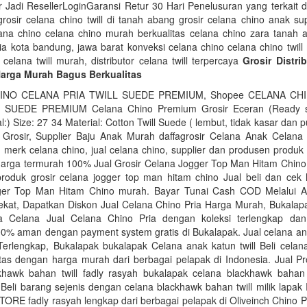
 Jadi ResellerLoginGaransi Retur 30 Hari Penelusuran yang terkait 
 grosir celana chino twill di tanah abang grosir celana chino anak su
ana chino celana chino murah berkualitas celana chino zara tanah 
pria kota bandung, jawa barat konveksi celana chino celana chino twil
r celana twill murah, distributor celana twill terpercaya
Grosir Distri
Harga Murah Bagus Berkualitas
INO CELANA PRIA TWILL SUEDE PREMIUM, Shopee CELANA CH
 SUEDE PREMIUM Celana Chino Premium Grosir Eceran (Ready s
l:) Size: 27 34 Material: Cotton Twill Suede ( lembut, tidak kasar dan 
a Grosir, Supplier Baju Anak Murah daffagrosir Celana Anak Celana c
 merk celana chino, jual celana chino, supplier dan produsen produk
harga termurah 100% Jual Grosir Celana Jogger Top Man Hitam Chin
roduk grosir celana jogger top man hitam chino Jual beli dan cek 
ger Top Man Hitam Chino murah. Bayar Tunai Cash COD Melalui A
ekat, Dapatkan Diskon Jual Celana Chino Pria Harga Murah, Bukalap
a Celana Jual Celana Chino Pria dengan koleksi terlengkap da
0% aman dengan payment system gratis di Bukalapak. Jual celana ana
erlengkap, Bukalapak bukalapak Celana anak katun twill Beli celan
litas dengan harga murah dari berbagai pelapak di Indonesia. Jual P
khawk bahan twill fadly rasyah bukalapak celana blackhawk bahan 
i Beli barang sejenis dengan celana blackhawk bahan twill milik lap
RE fadly rasyah lengkap dari berbagai pelapak di Oliveinch Chino Pa