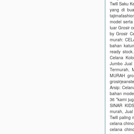
Twill Saku 
yang di bu
tajimafash
model serta
luar Grosir 
by Grosir Ce
murah: CEL
bahan katu
ready stock.
Celana Kolo
Jumbo Jual 
Termurah, M
MURAH gros
grosirjeans
Arsip: Celana
bahan model 
36 *kami ju
SINAR KIDS 
murah, Jual
Twill paling
celana chino
celana chin