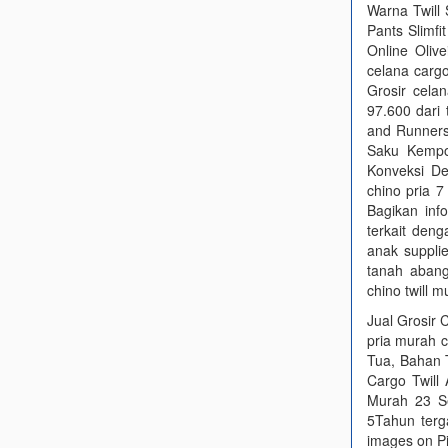
Warna Twill 
Pants Slimf
Online Olive
celana cargo
Grosir cela
97.600 dari 
and Runners 
Saku Kempo
Konveksi De
chino pria 7
Bagikan inf
terkait deng
anak suppli
tanah abang
chino twill m
Jual Grosir 
pria murah c
Tua, Bahan 
Cargo Twill
Murah 23 Se
5Tahun terg
images on Pi