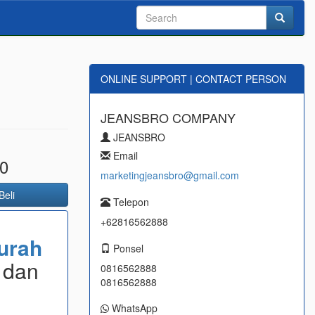
ONLINE SUPPORT | CONTACT PERSON
JEANSBRO COMPANY
JEANSBRO
Email
0
marketingjeansbro@gmail.com
Beli
Telepon
+62816562888
urah
Ponsel
 dan
0816562888
0816562888
WhatsApp