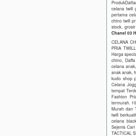
ProdukDaftar
celana twill
pertama cel
chino twill 
stock, grosi
Chanel 03 
CELANA CH
PRIA TWILL
Harga specia
chino, Daff
celana anak,
anak anak, 
kudo shop p
Celana Jog
tempat Terd
Fashion Pri
termurah. 10
Murah dan T
twill berkua
celana blac
Sejenis Car
TACTICAL STO