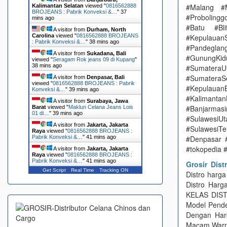
#Malang #
Kalimantan Selatan
viewed "
0816562888
BROJEANS : Pabrik Konveksi &…
"
37
#Proboling
mins ago
#Batu #Bl
A visitor from
Durham, North
Carolina
viewed "
0816562888 BROJEANS
#Kepulauan
: Pabrik Konveksi &…
"
38 mins ago
#Pandeglang
A visitor from
Sukadana, Bali
#GunungKi
viewed "
Seragam Rok jeans 09 di Kupang
"
38 mins ago
#Sumatera
#Sumater
A visitor from
Denpasar, Bali
viewed "
0816562888 BROJEANS : Pabrik
#Kepulauan
Konveksi &…
"
39 mins ago
#Kalimanta
A visitor from
Surabaya, Jawa
#Banjarmas
Barat
viewed "
Maklun Celana Jeans Lois
01 di…
"
39 mins ago
#Sulawesi
A visitor from
Jakarta, Jakarta
#SulawesiT
Raya
viewed "
0816562888 BROJEANS :
Pabrik Konveksi &…
"
41 mins ago
#Denpasar 
#tokopedia #
A visitor from
Jakarta, Jakarta
Raya
viewed "
0816562888 BROJEANS :
Pabrik Konveksi &…
"
41 mins ago
Grosir Dist
Get Script
Real Time
Tracking ON
Distro harg
Distro Har
KELAS DISTR
Model Pende
Dengan Har
Macam Warna