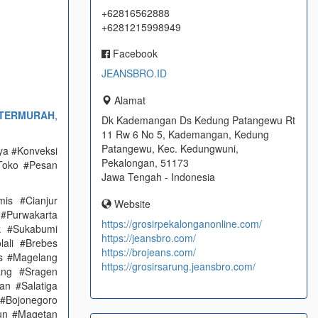
+62816562888
+6281215998949
Facebook
JEANSBRO.ID
Alamat
 TERMURAH
,
Dk Kademangan Ds Kedung Patangewu Rt
11 Rw 6 No 5, Kademangan, Kedung
Patangewu, Kec. Kedungwuni,
aya #Konveksi
Pekalongan, 51173
Toko #Pesan
Jawa Tengah - Indonesia
is #Cianjur
Website
 #Purwakarta
https://grosirpekalonganonline.com/
k #Sukabumi
https://jeansbro.com/
ali #Brebes
https://brojeans.com/
s #Magelang
https://grosirsarung.jeansbro.com/
ang #Sragen
n #Salatiga
#Bojonegoro
un #Magetan