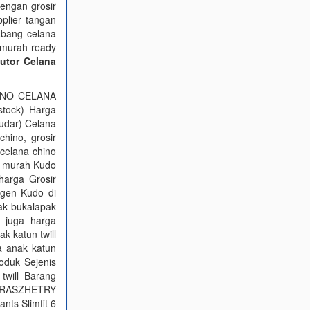
dengan grosir
pplier tangan
abang celana
l murah ready
butor Celana
INO CELANA
tock) Harga
pudar) Celana
hino, grosir
 celana chino
o murah Kudo
harga Grosir
gen Kudo di
ak bukalapak
n juga harga
k katun twill
a anak katun
roduk Sejenis
twill Barang
ak RASZHETRY
nts Slimfit 6