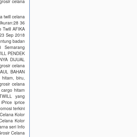
grosir celana
a twill celana
 Ukuran:28 36
 Twill AFIKA
 23 Sep 2018
antung badan
di Semarang
TWILL PENDEK
ANYA DIJUAL
grosir celana
 GAUL BAHAN
hitam, biru,
rosir celana
 cargo hitam
 TWILL yang
Price iprice
omosi terkini
 Celana Kolor
Celana Kolor
rna seri Info
rosir Celana