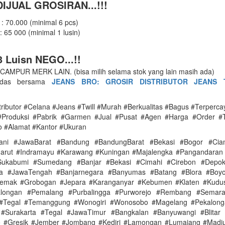
IJUAL GROSIRAN...!!!
 : 70.000 (minimal 6 pcs)
: 65 000 (minimal 1 lusin)
 Luisn NEGO...!!
AMPUR MERK LAIN. (bisa milih selama stok yang lain masih ada)
erdas bersama
JEANS BRO: GROSIR DISTRIBUTOR JEANS
tributor #Celana #Jeans #Twill #Murah #Berkualitas #Bagus #Terperc
#Produksi #Pabrik #Garmen #Jual #Pusat #Agen #Harga #Order #
o #Alamat #Kantor #Ukuran
ani #JawaBarat #Bandung #BandungBarat #Bekasi #Bogor #Ciam
arut #Indramayu #Karawang #Kuningan #Majalengka #Pangandaran
ukabumi #Sumedang #Banjar #Bekasi #Cimahi #Cirebon #Depo
ya #JawaTengah #Banjarnegara #Banyumas #Batang #Blora #Boyol
Demak #Grobogan #Jepara #Karanganyar #Kebumen #Klaten #Kudu
alongan #Pemalang #Purbalingga #Purworejo #Rembang #Semar
 #Tegal #Temanggung #Wonogiri #Wonosobo #Magelang #Pekalonga
#Surakarta #Tegal #JawaTimur #Bangkalan #Banyuwangi #Blitar 
 #Gresik #Jember #Jombang #Kediri #Lamongan #Lumajang #Madi