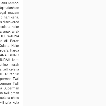
 Saku Kempol
jimafashion
bagai macam
 hari kerja,
as discovered
 celana kolor
a anak anak
 FULL WARNA
h dll. Berat:
Celana Kolor
Jepara Harga
CELANA CHINO
 MURAH kami
 chino murah
a twill celana
ill Ukuran:28
perman Twill
perman Twill
ana Superman
 twill grosir
 celana chino
ll pria kota