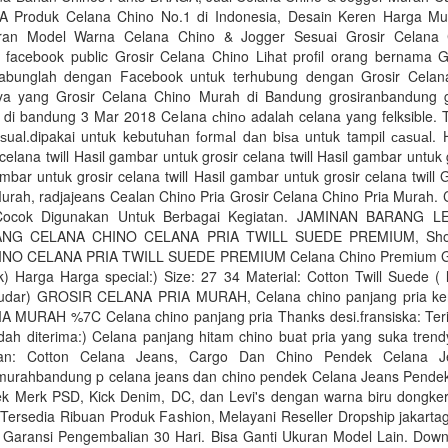
 Produk Celana Chino No.1 di Indonesia, Desain Keren Harga M
ran Model Warna Celana Chino & Jogger Sesuai Grosir Celana C
 facebook public Grosir Celana Chino Lihat profil orang bernama G
gabunglah dengan Facebook untuk terhubung dengan Grosir Celan
ya yang Grosir Celana Chino Murah di Bandung grosiranbandung g
 di bandung 3 Mar 2018 Celana сhinо adalah celana yang felksible. T
аѕual.dipakai untuk kebutuhan fоrmаl dаn biѕа untuk tampil саѕuаl.
 celana twill Hasil gambar untuk grosir celana twill Hasil gambar untuk 
gambar untuk grosir celana twill Hasil gambar untuk grosir celana twill 
urah, radjajeans Cealan Chino Pria Grosir Celana Chino Pria Murah.
Cocok Digunakan Untuk Berbagai Kegiatan. JAMINAN BARANG 
NG CELANA CHINO CELANA PRIA TWILL SUEDE PREMIUM, Sho
NO CELANA PRIA TWILL SUEDE PREMIUM Celana Chino Premium Gr
) Harga Harga special:) Size: 27 34 Material: Cotton Twill Suede ( 
pudar) GROSIR CELANA PRIA MURAH, Celana chino panjang pria k
 MURAH %7C Celana chino panjang pria Thanks desi.fransiska: Ter
dah diterima:) Celana panjang hitam chino buat pria yang suka trend
an: Cotton Celana Jeans, Cargo Dan Chino Pendek Celana J
murahbandung p celana jeans dan chino pendek Celana Jeans Pende
k Merk PSD, Kick Denim, DC, dan Levi's dengan warna biru dongker,
Tersedia Ribuan Produk Fashion, Melayani Reseller Dropship‎ jakarta
 Garansi Pengembalian 30 Hari. Bisa Ganti Ukuran Model Lain. Down