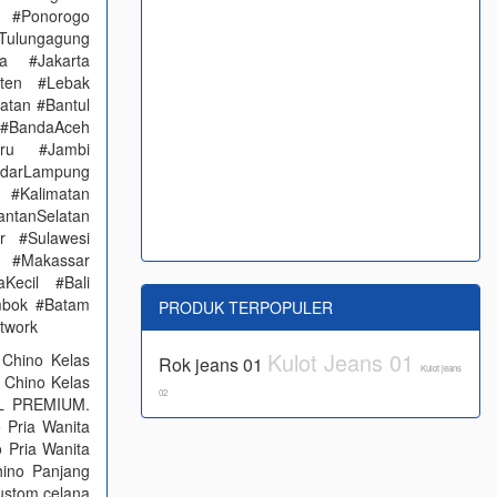
 #Ponorogo
Tulungagung
a #Jakarta
nten #Lebak
atan #Bantul
#BandaAceh
aru #Jambi
arLampung
 #Kalimatan
ntanSelatan
r #Sulawesi
 #Makassar
Kecil #Bali
mbok #Batam
PRODUK TERPOPULER
etwork
Kulot Jeans 01
Chino Kelas
Rok jeans 01
Kulot jeans
 Chino Kelas
02
LL PREMIUM.
 Pria Wanita
 Pria Wanita
ino Panjang
ustom celana