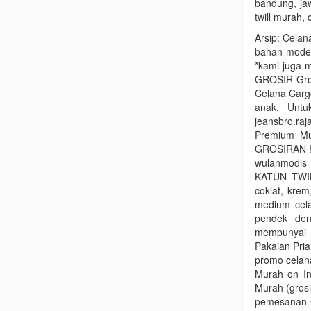
bandung, jaw
twill murah, 
Arsip: Celana
bahan model 
*kami juga 
GROSIR Gros
Celana Carg
anak. Untu
jeansbro.ra
Premium Mu
GROSIRAN !!!
wulanmodis
KATUN TWILL
coklat, kre
medium cela
pendek den
mempunyai s
Pakaian Pria
promo celana
Murah on In
Murah (grosi
pemesanan G