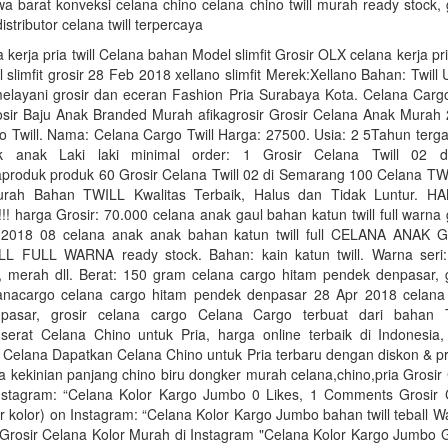
a barat konveksi celana chino celana chino twill murah ready stock, 
distributor celana twill terpercaya
 kerja pria twill Celana bahan Model slimfit Grosir OLX celana kerja pri
slimfit grosir 28 Feb 2018 xellano slimfit Merek:Xellano Bahan: Twill
melayani grosir dan eceran Fashion Pria Surabaya Kota. Celana Cargo
ir Baju Anak Branded Murah afikagrosir Grosir Celana Anak Murah
o Twill. Nama: Celana Cargo Twill Harga: 27500. Usia: 2 5Tahun terg
k anak Laki laki minimal order: 1 Grosir Celana Twill 02 
japroduk produk 60 Grosir Celana Twill 02 di Semarang 100 Celana 
rah Bahan TWILL Kwalitas Terbaik, Halus dan Tidak Luntur. H
 harga Grosir: 70.000 celana anak gaul bahan katun twill full warna 
 2018 08 celana anak anak bahan katun twill full CELANA ANAK
 FULL WARNA ready stock. Bahan: kain katun twill. Warna seri: 
m, merah dll. Berat: 150 gram celana cargo hitam pendek denpasar, g
nacargo celana cargo hitam pendek denpasar 28 Apr 2018 celana
pasar, grosir celana cargo Celana Cargo terbuat dari bahan
erat Celana Chino untuk Pria, harga online terbaik di Indonesia, i
 Celana Dapatkan Celana Chino untuk Pria terbaru dengan diskon & pr
 kekinian panjang chino biru dongker murah celana,chino,pria Grosir
stagram: “Celana Kolor Kargo Jumbo 0 Likes, 1 Comments Grosir 
r kolor) on Instagram: “Celana Kolor Kargo Jumbo bahan twill teball Wa
rosir Celana Kolor Murah di Instagram "Celana Kolor Kargo Jumbo G