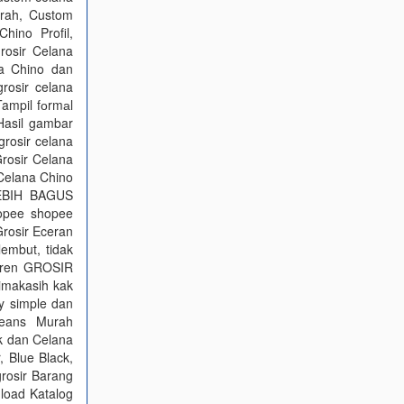
urah, Custom
hino Profil,
rosir Celana
a Chino dan
rosir celana
ampil fоrmаl
 Hasil gambar
grosir celana
Grosir Celana
 Celana Chino
LEBIH BAGUS
pee shopee
osir Eceran
lembut, tidak
eren GROSIR
imakasih kak
y simple dan
eans Murah
k dan Celana
 Blue Black,
grosir Barang
load Katalog