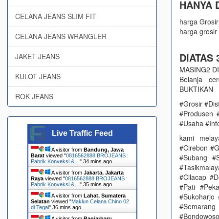
HANYA D
CELANA JEANS SLIM FIT
harga Grosir
harga grosir 
CELANA JEANS WRANGLER
DIATAS 3
JAKET JEANS
MASING2 DIC
KULOT JEANS
Belanja c
BUKTIKAN
ROK JEANS
#Grosir #Dis
#Produsen 
#Usaha #Inf
Live Traffic Feed
kami melay
#Cirebon #G
A visitor from
Bandung, Jawa
Barat
viewed "
0816562888 BROJEANS :
#Subang #S
Pabrik Konveksi &…
"
34 mins ago
#Tasikmala
A visitor from
Jakarta, Jakarta
#Cilacap #
Raya
viewed "
0816562888 BROJEANS :
Pabrik Konveksi &…
"
35 mins ago
#Pati #Pek
#Sukoharjo
A visitor from
Lahat, Sumatera
Selatan
viewed "
Maklun Celana Chino 02
#Semarang 
di Tegal
"
36 mins ago
#Bondowoso
A visitor from
Banjarbaru,