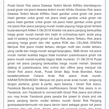
Pusat Grosir Rok Jeans Dewasa Terkini Murah 40Ribu bisnisbajumu
pusat grosir rok jeans dewasa terkini murah 40ribu Grosiran Rok Jeans
Dewasa Terkini Murah 40Ribu Hasil gambar untuk grosir rok jeans
Hasil gambar untuk grosir rok jeans Hasil gambar untuk grosir rok
jeans Hasil gambar untuk grosir rok jeans Hasil gambar untuk grosir
rok jeans Rok jeans panjang murah model payung harga grosir terlaris
busanakomplit Artikel 3 Okt 2018 Koleksi rok jeans panjang berkualitas
harga grosir murah meriah kini hadir di onlineshop kami. anda yang
saat ini sedang mencari grosir rok Jual Rok Jeans Terbaru, Rok Jeans
panjang harga grosir dan ritel syafna ROK dan CELANA SYAFNA
Menjual Rok jeans model terbaru dengan motif dan model terbaru
yang cantik dan harga murah sangat terjangkau, SMS Grosir rok jeans
murah meriah kualitas bagus tidak murahan jualanbusana grosir rok
jeans murah meriah kualitas bagus tidak murahan. 31 Okt 2018 Pusat
grosir rok jeans panjang berkualitas harga murah meriah. Selamat
datang di jualanbusana, toko online dan offline yang menjual rok
Grosir Rok Jeans Anak,, Pusat Grosir Baju Anak Branded, Kaos
karakteroshkosh Celana Anak Rok Jeans Anak murah,
KARAKTEROSHKOSH: Menjual rok jeans anak anak murah, langsung
tangan pertama, grosir & partai, ayoo belanja ! Grosir Rok Jeans,
Facebook Bandung facebook JualRokJeans Grosir Rok Jeans is on
Facebook. Join Facebook to connect with Grosir Rok Jeans and others
you may know. Facebook gives people the power to share and rok
jeans panjang denim model terbaru murah Grosir Rok Panjang
grosirpakaiantermurah rok jeans denim kami sebagai grosir rok jeans
panjang atau rok levis, denim atau rok panjang jeans dan kami