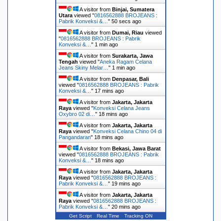
A visitor from
Binjai, Sumatera
Utara
viewed "
0816562888 BROJEANS :
Pabrik Konveksi &…
"
51 secs ago
A visitor from
Dumai, Riau
viewed
"
0816562888 BROJEANS : Pabrik
Konveksi &…
"
1 min ago
A visitor from
Surakarta, Jawa
Tengah
viewed "
Aneka Ragam Celana
Jeans Skiny Melar…
"
1 min ago
A visitor from
Denpasar, Bali
viewed "
0816562888 BROJEANS : Pabrik
Konveksi &…
"
17 mins ago
A visitor from
Jakarta, Jakarta
Raya
viewed "
Konveksi Celana Jeans
Oxybro 02 di…
"
18 mins ago
A visitor from
Jakarta, Jakarta
Raya
viewed "
Konveksi Celana Chino 04 di
Pangandaran
"
18 mins ago
A visitor from
Bekasi, Jawa Barat
viewed "
0816562888 BROJEANS : Pabrik
Konveksi &…
"
18 mins ago
A visitor from
Jakarta, Jakarta
Raya
viewed "
0816562888 BROJEANS :
Pabrik Konveksi &…
"
19 mins ago
A visitor from
Jakarta, Jakarta
Raya
viewed "
0816562888 BROJEANS :
Pabrik Konveksi &…
"
20 mins ago
Get Script
Real Time
Tracking ON