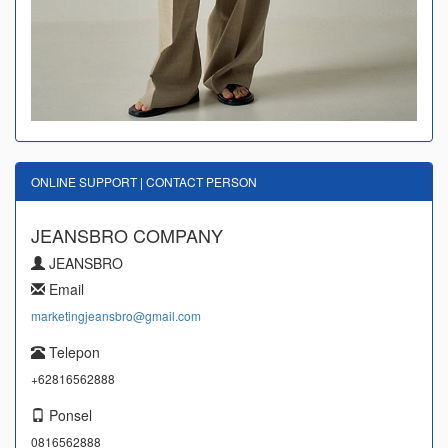
ONLINE SUPPORT | CONTACT PERSON
JEANSBRO COMPANY
JEANSBRO
Email
marketingjeansbro@gmail.com
Telepon
+62816562888
Ponsel
0816562888