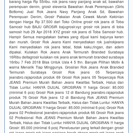
barang harga Rp 55ribu. rok jeans navy panjang anak sd, bawahan
perempuan denim, grosir elevenia Bawahan Anak Perempuan (Girls
Bottoms) Jual Rok Jeans Navy Panjang Anak Sd, Bawahan
Perempuan Denim, Grosir Pakaian Anak Cewek Murah Kekinian
dengan Harga Rp 37.500 dari Toko Online grosir rok jeans di Toba
Samosir hub BAJU GROSIR bajugrosir.xyz grosir rok jeans di toba
samosir hub 29 Apr 2018 XYZ grosir rok jeans di Toba Samosir hub.
Hampir Semua mengatakan bahwa yang dijual kami bajunya keren
dan murah. Grosir Rok Jeans Kami menyediakan rok jualrokjeans
Kami menyediakan rok jeans tebal, tidak kaku,ringan, dan adem
dipakai. Kulakan Rok Jeans Anak Termurah Branded Surabaya
16Ribu deltagrosir kulakan rok jeans anak termurah branded surabaya
16ribu 7 Feb 2018 Bisa Untuk Usia 4 5 thn. Banyak Pilihan Motiv &
warna Menarik Tiap Minggunya. Grosiran Rok Jeans Anak Branded
Termurah Surabaya Grosir Rok jeans 05 Terpercaya
jeansbro.rajaproduk produk 69 Grosir Rok jeans 05 Terpercaya Rok
JEANS Premium Murah Bahan Jeans Kwalitas Terbaik, Halus dan
Tidak Luntur. HANYA DIJUAL GROSIRAN !!! harga Grosir: 85.000
(minimal 6 pcs) Grosir Rok jeans 12 di Bandung jeansbro.rajaproduk
produk 76 Grosir Rok jeans 12 di Bandung Rok JEANS Premium
Murah Bahan Jeans Kwalitas Terbaik, Halus dan Tidak Luntur. HANYA
DIJUAL GROSIRAN !!! harga Grosir: 85.000 (minimal 6 pcs) Grosir Rok
jeans 02 Profesional jeansbro.rajaproduk produk 66 Grosir Rok jeans
02 Profesional Rok JEANS Premium Murah Bahan Jeans Kwalitas
Terbaik, Halus dan Tidak Luntur. HANYA DIJUAL GROSIRAN !!! harga
Grosir: 85.000 (minimal 6 pcs) Penelusuran yang terkait dengan grosir
rok jeans grosir rok jeans panjang tanah abang grosir rok jeans anak