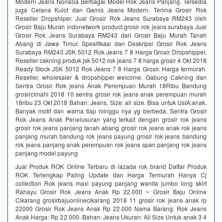
Modern Jeans NonaSa Berbagai Model Rok Jeans Panjang. Tersedia
juga Celana Kulot dan Gamis Jeans Modern. Terima Grosir Rok
Reseller Dropshiper. Jual Grosir Rok Jeans Surabaya RM243 oleh
Grosir Baju Murah indonetwork product grosir rok jeans surabaya Jual
Grosir Rok Jeans Surabaya RM243 dari Grosir Baju Murah Tanah
Abang di Jawa Timur. Spesifikasi dan Deskripsi Grosir Rok Jeans
Surabaya RM243 JSK 5012 Rok Jeans 7 8 Harga Grosir Dropshipper,
Reseller cakning produk jsk 5012 rok jeans 7 8 harga grosir 4 Okt 2018
Ready Stock JSK 5012 Rok Jeans 7 8 Harga Grosir. Harga termurah.
Reseller, wholesaler & dropshipper welcome. Gabung Cakning dan
Sentra Grosir Rok jeans Anak Perempuan Murah 18Ribu Bandung
grosircimahi 2018 10 sentra grosir rok jeans anak perempuan murah
18ribu 23 Okt 2018 Bahan: Jeans, Size: all size. Bisa untuk UsIA:anak.
Banyak motif dan warna tiap minggu nya yg berbeda. Sentra Grosir
Rok Jeans Anak Penelusuran yang terkait dengan grosir rok jeans
grosir rok jeans panjang tanah abang grosir rok jeans anak rok jeans
panjang murah bandung rok jeans payung grosir rok jeans bandung
rok jeans panjang anak perempuan rok jeans span panjang rok jeans
panjang model payung
Jual Produk ROK Online Terbaru di lazada rok brand Daftar Produk
ROK Terlengkap Paling Update dan Harga Termurah Hanya Cj
collection Rok jeans maxi payung panjang wanita jumbo long skirt
Rahayu Grosir Rok Jeans Anak Rp 22.000 ~ Grosir Baju Online
Cikarang grosirbajuonlinecikarang 2018 11 grosir rok jeans anak rp
22000 Grosir Rok Jeans Anak Rp 22.000 Nama Barang: Rok Jeans
Anak Harga: Rp 22.000. Bahan: Jeans Ukuran: All Size Untuk anak 3 4