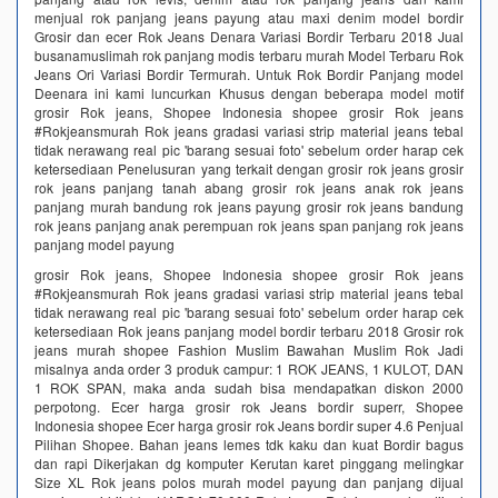
menjual rok panjang jeans payung atau maxi denim model bordir
Grosir dan ecer Rok Jeans Denara Variasi Bordir Terbaru 2018 Jual
busanamuslimah rok panjang modis terbaru murah Model Terbaru Rok
Jeans Ori Variasi Bordir Termurah. Untuk Rok Bordir Panjang model
Deenara ini kami luncurkan Khusus dengan beberapa model motif
grosir Rok jeans, Shopee Indonesia shopee grosir Rok jeans
#Rokjeansmurah Rok jeans gradasi variasi strip material jeans tebal
tidak nerawang real pic 'barang sesuai foto' sebelum order harap cek
ketersediaan Penelusuran yang terkait dengan grosir rok jeans grosir
rok jeans panjang tanah abang grosir rok jeans anak rok jeans
panjang murah bandung rok jeans payung grosir rok jeans bandung
rok jeans panjang anak perempuan rok jeans span panjang rok jeans
panjang model payung
grosir Rok jeans, Shopee Indonesia shopee grosir Rok jeans
#Rokjeansmurah Rok jeans gradasi variasi strip material jeans tebal
tidak nerawang real pic 'barang sesuai foto' sebelum order harap cek
ketersediaan Rok jeans panjang model bordir terbaru 2018 Grosir rok
jeans murah shopee Fashion Muslim Bawahan Muslim Rok Jadi
misalnya anda order 3 produk campur: 1 ROK JEANS, 1 KULOT, DAN
1 ROK SPAN, maka anda sudah bisa mendapatkan diskon 2000
perpotong. Ecer harga grosir rok Jeans bordir superr, Shopee
Indonesia shopee Ecer harga grosir rok Jeans bordir super 4.6 Penjual
Pilihan Shopee. Bahan jeans lemes tdk kaku dan kuat Bordir bagus
dan rapi Dikerjakan dg komputer Kerutan karet pinggang melingkar
Size XL Rok jeans polos murah model payung dan panjang dijual