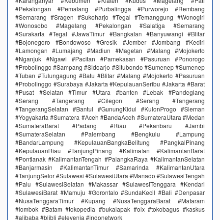
#Karanganyar #Kebumen #Klaten #Kudus #Magelang #Pati
#Pekalongan #Pemalang #Purbalingga #Purworejo #Rembang
#Semarang #Sragen #Sukoharjo #Tegal #Temanggung #Wonogiri
#Wonosobo #Magelang #Pekalongan #Salatiga #Semarang
#Surakarta #Tegal #JawaTimur #Bangkalan #Banyuwangi #Blitar
#Bojonegoro #Bondowoso #Gresik #Jember #Jombang #Kediri
#Lamongan #Lumajang #Madiun #Magetan #Malang #Mojokerto
#Nganjuk #Ngawi #Pacitan #Pamekasan #Pasuruan #Ponorogo
#Probolinggo #Sampang #Sidoarjo #Situbondo #Sumenep #Sumenep
#Tuban #Tulungagung #Batu #Blitar #Malang #Mojokerto #Pasuruan
#Probolinggo #Surabaya #Jakarta #KepulauanSeribu #Jakarta #Barat
#Pusat #Selatan #Timur #Utara #banten #Lebak #Pandeglang
#Serang #Tangerang #Cilegon #Serang #Tangerang
#TangerangSelatan #Bantul #GunungKidul #KulonProgo #Sleman
#Yogyakarta #Sumatera #Aceh #BandaAceh #SumateraUtara #Medan
#SumateraBarat #Padang #Riau #Pekanbaru #Jambi
#SumateraSelatan #Palembang #Bengkulu #Lampung
#BandarLampung #KepulauanBangkaBelitung #PangkalPinang
#KepulauanRiau #TanjungPinang #Kalimatan #KalimantanBarat
#Pontianak #KalimantanTengah #PalangkaRaya #KalimantanSelatan
#Banjarmasin #KalimantanTimur #Samarinda #KalimantanUtara
#TanjungSelor #Sulawesi #SulawesiUtara #Manado #SulawesiTengah
#Palu #SulawesiSelatan #Makassar #SulawesiTenggara #Kendari
#SulawesiBarat #Mamuju #Gorontalo #SundaKecil #Bali #Denpasar
#NusaTenggaraTimur #Kupang #NusaTenggaraBarat #Mataram
#lombok #Batam #tokopedia #bukalapak #olx #tokobagus #kaskus
#alibaba #blibli #elevenia #indonetwork