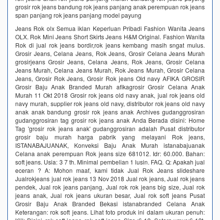
grosir rok jeans bandung rok jeans panjang anak perempuan rok jeans
span panjang rok jeans panjang model payung
Jeans Rok olx Semua iklan Keperluan Pribadi Fashion Wanita Jeans
OLX. Rok Mini Jeans Short Skirts Jeans H&M Original. Fashion Wanita
Rok di jual rok jeans bordir,rok jeans kembang masih sngat mulus.
Grosir Jeans, Celana Jeans, Rok Jeans, Grosir Celana Jeans Murah
grosirjeans Grosir Jeans, Celana Jeans, Rok Jeans, Grosir Celana
Jeans Murah, Celana Jeans Murah, Rok Jeans Murah, Grosir Celana
Jeans, Grosir Rok Jeans, Grosir Rok jeans Old navy AFIKA GROSIR
Grosir Baju Anak Branded Murah afikagrosir Grosir Celana Anak
Murah 11 Okt 2018 Grosir rok jeans old navy anak, jual rok jeans old
navy murah, supplier rok jeans old navy, distributor rok jeans old navy
anak anak bandung grosir rok jeans anak Archives gudanggrosiran
gudanggrosiran tag grosir rok jeans anak Anda Berada disini: Home
Tag 'grosir rok jeans anak' gudanggrosiran adalah Pusat distributor
grosir baju murah harga pabrik yang melayani Rok jeans,
ISTANABAJUANAK, Konveksi Baju Anak Murah istanabajuanak
Celana anak perempuan Rok jeans size 681012. Idr: 60.000. Bahan:
soft jeans. Usia: 3 7 th. Minimal pembelian 1 lusin. FAQ. Q: Apakah jual
eceran ? A: Mohon maaf, kami tidak Jual Rok Jeans slideshare
Jualrokjeans jual rok jeans 13 Nov 2018 Jual rok jeans, Jual rok jeans
pendek, Jual rok jeans panjang, Jual rok rok jeans big size, Jual rok
jeans anak, Jual rok jeans ukuran besar, Jual rok soft jeans Pusat
Grosir Baju Anak Branded Bekasi istanabranded Celana Anak
Keterangan: rok soft jeans. Lihat foto produk ini dalam ukuran penuh: