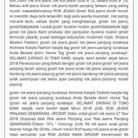
Klik Disini. rok soft jeans. rok soft jeans. Size.:6 12. Setara umur.:6 12t.
Bahan.:soft jeans Grosir rok jeans bordir panjang terbaru yang paling
murah mawaddaholshop ROK JEANS Grosir Rok jeans bordir murah
ini memiliki daya tarik tersendiri bagi para wanita muslimah. Hal paling
menarik tentu variasi bordir yang menghiasinya. grosir rok jeans,
grosirhijabjakarta I pusat grosir busana muslim grosirhijabjakarta tags
grosir rok jeans Kami produksi dan penjualan busana muslim grosir
termurah jakarta, pusat berbagai kebutuhan muslimah hijab, Sheena
Moslem Fashion; grosir rok jeans grosir rok jeans panjang surabaya
Archives Kasyfa Fashion kasyfa tag grosir rok jeans panjang surabaya
Anda Berada disini: Home Tag 'grosir rok jeans panjang surabaya'.
SELAMAT DATANG DI TOKO KAMI. kasyfa. kami berdiri sejak tahun
2018 Penelusuran yang terkait dengan grosir rok jeans grosir rok jeans
panjang tanah abang grosir rok jeans anak rok jeans panjang murah
bandung rok jeans payung grosir rok jeans bandung rok jeans panjang
anak perempuan rok jeans span panjang rok jeans panjang model
payung
grosir rok jeans panjang surabaya Archives Kasyfa Fashion kasyfa tag
grosir rok jeans panjang surabaya Anda Berada disini: Home Tag
'grosir rok jeans panjang surabaya'. SELAMAT DATANG DI TOKO
KAMI. kasyfa. kami berdiri sejak tahun 2018 JUAL ROK JEANS
PANJANG SEMARANG, GROSIR Video untuk grosir rok jeans 27 Nov
2018 Diupload oleh Rok Jeans Panjang Jual Rok Jeans Panjang
SEMARANG Diskon 15% * Hubungi JUAL 99 rok jeans anak grosir
kisaran harga Rp 55ribu, inkuiri inkuiri find?query rok jeans anak grosir
Hasil pencarian jual ROK JEANS ANAK GROSIR menemukan 99