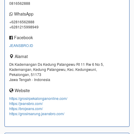
0816562888
WhatsApp
+62816562888
+6281215998949
Facebook
JEANSBRO.ID
Alamat
Dk Kademangan Ds Kedung Patangewu Rt 11 Rw 6 No 5,
Kademangan, Kedung Patangewu, Kec. Kedungwuni,
Pekalongan, 51173
Jawa Tengah - Indonesia
Website
https://grosirpekalonganonline.com/
https://jeansbro.com/
https://brojeans.com/
https://grosirsarung.jeansbro.com/