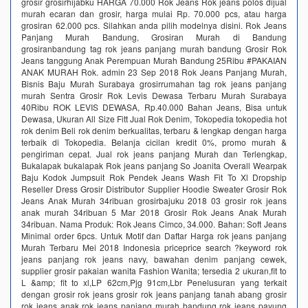
grosir grosirhijabku HARGA 70.000 Rok Jeans Rok jeans polos dijual
murah ecaran dan grosir, harga mulai Rp. 70.000 pcs, atau harga
grosiran 62.000 pcs. Silahkan anda pilih modelnya disini. Rok Jeans
Panjang Murah Bandung, Grosiran Murah di Bandung
grosiranbandung tag rok jeans panjang murah bandung Grosir Rok
Jeans tanggung Anak Perempuan Murah Bandung 25Ribu #PAKAIAN
ANAK MURAH Rok. admin 23 Sep 2018 Rok Jeans Panjang Murah,
Bisnis Baju Murah Surabaya grosirrumahan tag rok jeans panjang
murah Sentra Grosir Rok Levis Dewasa Terbaru Murah Surabaya
40Ribu ROK LEVIS DEWASA, Rp.40.000 Bahan Jeans, Bisa untuk
Dewasa, Ukuran All Size Fitt Jual Rok Denim, Tokopedia tokopedia hot
rok denim Beli rok denim berkualitas, terbaru & lengkap dengan harga
terbaik di Tokopedia. Belanja cicilan kredit 0%, promo murah &
pengiriman cepat. Jual rok jeans panjang Murah dan Terlengkap,
Bukalapak bukalapak Rok jeans panjang So Joanita Overall Wearpak
Baju Kodok Jumpsuit Rok Pendek Jeans Wash Fit To Xl Dropship
Reseller Dress Grosir Distributor Supplier Hoodie Sweater Grosir Rok
Jeans Anak Murah 34ribuan grosirbajuku 2018 03 grosir rok jeans
anak murah 34ribuan 5 Mar 2018 Grosir Rok Jeans Anak Murah
34ribuan. Nama Produk: Rok Jeans Cimco, 34.000. Bahan: Soft Jeans
Minimal order 6pcs. Untuk Motif dan Daftar Harga rok jeans panjang
Murah Terbaru Mei 2018 Indonesia priceprice search ?keyword rok
jeans panjang rok jeans navy, bawahan denim panjang cewek,
supplier grosir pakaian wanita Fashion Wanita; tersedia 2 ukuran,fit to
L &amp; fit to xl,LP 62cm,Pjg 91cm,Lbr Penelusuran yang terkait
dengan grosir rok jeans grosir rok jeans panjang tanah abang grosir
rok jeans anak rok jeans panjang murah bandung rok jeans payung