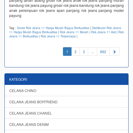
panjang tanah abang grosir rok jeans anak rok jeans panjang murah
bandung rok jeans payung grosir rok jeans bandung rok jeans panjang
anak perempuan rok jeans span panjang rok jeans panjang model
payung
Tag :
Grosir Rok Jeans 11 Harga Murah Bagus Berkualitas
|
Distributor Rok Jeans
11 Harga Murah Bagus Berkualitas
|
Rok Jeans 11 Murah
|
Rok Jeans 11 Asli
|
Rok
Jeans 11 Berkualitas
|
Rok Jeans 11 Terpercaya
|
(current)
1
2
3
...
892
KATEGORI
CELANA CHINO
CELANA JEANS BOYFRIEND
CELANA JEANS CHANEL
CELANA JEANS DENIM