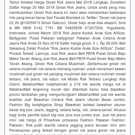
Tahun Koleksi Harga Grosir Rok Jeans Mei 2018 Lengkap. Zooedem
Daftar Harga 20 Mar 2018 Grosir Rok Jeans, Untuk anda yang mau
membutuhkan Grosir Rok Jeans ini, kami akan memberikan beberapa
info yang benar benar Sari Fausta Branded on Twitter: "Grosir rok jeans
22 26 @102500*3 Grosir Gabucci, Grosir baju anak sisa eksport. Sms
& WA 0856 0142 7791. BB 54825638 572A7D0A. Yogyakarta,
Indonesia. Joined March 2018 Rok Jeans Kodok Anak Size AllSize,
Baitygrosir, Pusat Pakaian baitygrosir Pakaian Anak Celana Anak
Jeans Rok Anak 23 Nov 2018 Daftar Harga grosir. 3 ≥. Rp 26.000. Beli
Sekarang Detail Produk "Rok Jeans Kodok Anak Size AllSize". Detail;
Produk Terkait; Lainnya. Jual Rok Jeans Belt PBTA Pusat Grosir Baju
Metro Tanah Abang Jual Rok Jeans Belt PBTA Pusat Grosir Baju Metro
Tanah Abang. Grosir Rok Celana Muslimah, ZarifaHouse grosir rok
celana muslimah rok celana memang nyaman untuk menemani kawan
muslimah jual grosir rok panjang muslimah dan celana mulimah model
terbaru, rok jeans, rok katun, rok Model Rok Terbaru Lengkap Ada
Disini!, MatahariMall mataharimall p 219 rok wanita Harga rok di
MatahariMall tergolong murah dan ditambah kamu bisa dapatkan
promo tambahan yang menguntungkan! MatahariMall jual rok wanita
kualitas Jual Bawahan Celana Rok Jeans Ukuran Besar Jumbo,
Fashion Big bodybigsize Shop Bawahan koleksi bawahan ukuran
besar big size. jeans, legging, celana kerja, rok, celana pensil. khusus
bagi anda pemilik tubuh big size plus size jumbo size. Jual rok jeans
mini cek harga di PriceArea pricearea Fashion Pakaian Fashion:
Pakaian: Rok putih wanita celana jegging jeans terusan mini slim
Penelusuran yang terkait dengan grosir rok jeans grosir rok jeans