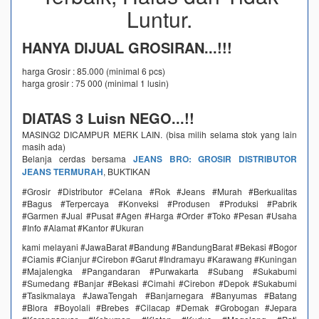
Luntur.
HANYA DIJUAL GROSIRAN...!!!
harga Grosir : 85.000 (minimal 6 pcs)
harga grosir : 75 000 (minimal 1 lusin)
DIATAS 3 Luisn NEGO...!!
MASING2 DICAMPUR MERK LAIN. (bisa milih selama stok yang lain
masih ada)
Belanja cerdas bersama
JEANS BRO: GROSIR DISTRIBUTOR
JEANS TERMURAH
, BUKTIKAN
#Grosir #Distributor #Celana #Rok #Jeans #Murah #Berkualitas
#Bagus #Terpercaya #Konveksi #Produsen #Produksi #Pabrik
#Garmen #Jual #Pusat #Agen #Harga #Order #Toko #Pesan #Usaha
#Info #Alamat #Kantor #Ukuran
kami melayani #JawaBarat #Bandung #BandungBarat #Bekasi #Bogor
#Ciamis #Cianjur #Cirebon #Garut #Indramayu #Karawang #Kuningan
#Majalengka #Pangandaran #Purwakarta #Subang #Sukabumi
#Sumedang #Banjar #Bekasi #Cimahi #Cirebon #Depok #Sukabumi
#Tasikmalaya #JawaTengah #Banjarnegara #Banyumas #Batang
#Blora #Boyolali #Brebes #Cilacap #Demak #Grobogan #Jepara