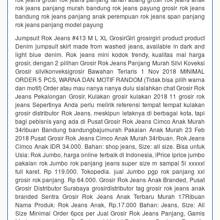
rok jeans panjang murah bandung rok jeans payung grosir rok jeans
bandung rok jeans panjang anak perempuan rok jeans span panjang
rok jeans panjang model payung
Jumpsuit Rok Jeans #413 M L XL GrosirGirl grosirgirl product product
Denim jumpsuit skirt made from washed jeans, available in dark and
light blue denim. Rok jeans mini kodok trendy, kualitas mal harga
grosir, dengan 2 pilihan Grosir Rok Jeans Panjang Murah Silvi Koveksi
Grosir silvikonveksigrosir Bawahan Terlaris 1 Nov 2018 MINIMAL
ORDER 5 PCS, WARNA DAN MOTIF RANDOM (Tidak bisa pilih warna
dan motif) Order atau mau nanya nanya dulu sialahkan chat Grosir Rok
Jeans Pekalongan Grosir, Kulakan grosir kulakan 2018 11 grosir rok
jeans Sepertinya Anda perlu melirik referensi tempat tempat kulakan
grosir distributor Rok Jeans, meskipun letaknya di berbagai kota, tapi
bagi pebisnis yang ada di Pusat Grosir Rok Jeans Cimco Anak Murah
34ribuan Bandung bandungbajumurah Pakaian Anak Murah 23 Feb
2018 Pusat Grosir Rok Jeans Cimco Anak Murah 34ribuan. Rok Jeans
Cimco Anak IDR 34.000. Bahan: shop jeans, Size: all size. Bisa untuk
Usia: Rok Jumbo, harga online terbaik di Indonesia, iPrice iprice jumbo
pakaian rok Jumbo rok panjang jeans super size m sampai 5l xxxxxl
full karet. Rp 119.000. Tokopedia. jual Jumbo pgp rok panjang xxl
grosir rok panjang. Rp 64.000. Grosir Rok Jeans Anak Branded, Pusat
Grosir Distributor Surabaya grosirdistributor tag grosir rok jeans anak
branded Sentra Grosir Rok Jeans Anak Terbaru Murah 17Ribuan
Nama Produk: Rok Jeans Anak, Rp.17.000 Bahan: Jeans, Size: All
Size Minimal Order 6pcs per Jual Grosir Rok Jeans Panjang, Gamis