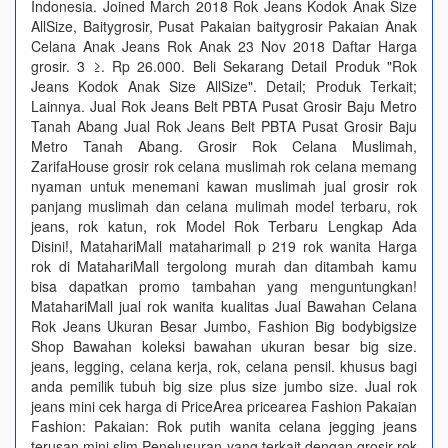
Indonesia. Joined March 2018 Rok Jeans Kodok Anak Size
AllSize, Baitygrosir, Pusat Pakaian baitygrosir Pakaian Anak
Celana Anak Jeans Rok Anak 23 Nov 2018 Daftar Harga
grosir. 3 ≥. Rp 26.000. Beli Sekarang Detail Produk "Rok
Jeans Kodok Anak Size AllSize". Detail; Produk Terkait;
Lainnya. Jual Rok Jeans Belt PBTA Pusat Grosir Baju Metro
Tanah Abang Jual Rok Jeans Belt PBTA Pusat Grosir Baju
Metro Tanah Abang. Grosir Rok Celana Muslimah,
ZarifaHouse grosir rok celana muslimah rok celana memang
nyaman untuk menemani kawan muslimah jual grosir rok
panjang muslimah dan celana mulimah model terbaru, rok
jeans, rok katun, rok Model Rok Terbaru Lengkap Ada
Disini!, MatahariMall mataharimall p 219 rok wanita Harga
rok di MatahariMall tergolong murah dan ditambah kamu
bisa dapatkan promo tambahan yang menguntungkan!
MatahariMall jual rok wanita kualitas Jual Bawahan Celana
Rok Jeans Ukuran Besar Jumbo, Fashion Big bodybigsize
Shop Bawahan koleksi bawahan ukuran besar big size.
jeans, legging, celana kerja, rok, celana pensil. khusus bagi
anda pemilik tubuh big size plus size jumbo size. Jual rok
jeans mini cek harga di PriceArea pricearea Fashion Pakaian
Fashion: Pakaian: Rok putih wanita celana jegging jeans
terusan mini slim Penelusuran yang terkait dengan grosir rok