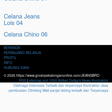
Celana Jeans
Lois 04
Celana Chino 06
BERANDA
KERANJANG BELANJA
PROFIL
INFO
HUBUNGI KAMI
© 2026 https://www.grosirpekalonganonline.com/JEANSBRO
RSS
|
sitemap.xml
1000 Artikel
Today's News
Kontraktor
Olahraga Indonesia Terbaik dan terpercaya
Kontraktor Jasa
pembuatan Climbing Wall panjat tebing terbaik dan Terpercaya