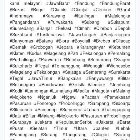
kami melayani #JawaBarat #Bandung #BandungBarat
#Bekasi #Bogor #Ciamis #Cianjur #Cirebon #Garut
#Indramayu #Karawang #Kuningan #Majalengka
#Pangandaran #Purwakarta #Subang #Sukabumi
#Sumedang #Banjar #Bekasi #Cimahi #Cirebon #Depok
#Sukabumi #Tasikmalaya #JawaTengah #Banjarnegara
#Banyumas #Batang #Blora #Boyolali #Brebes #Cilacap
#Demak #Grobogan #Jepara #Karanganyar #Kebumen
#Klaten #Kudus #Magelang #Pati #Pekalongan #Pemalang
#Purbalingga #Purworejo #Rembang #Semarang #Sragen
#Sukoharjo #Tegal #Temanggung #Wonogiri #Wonosobo
#Magelang #Pekalongan #Salatiga #Semarang #Surakarta
#Tegal #JawaTimur #Bangkalan #Banyuwangi #Blitar
#Bojonegoro #Bondowoso #Gresik #Jember #Jombang
#Kediri #Lamongan #Lumajang #Madiun #Magetan #Malang
#Mojokerto #Nganjuk #Ngawi #Pacitan #Pamekasan
#Pasuruan #Ponorogo #Probolinggo #Sampang #Sidoarjo
#Situbondo #Sumenep #Sumenep #Tuban #Tulungagung
#Batu #Blitar #Malang #Mojokerto #Pasuruan #Probolinggo
#Surabaya #Jakarta #KepulauanSeribu #Jakarta #Barat
#Pusat #Selatan #Timur #Utara #banten #Lebak
#Pandeglang #Serang #Tangerang #Cilegon #Serang