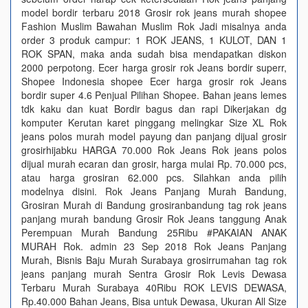
model bordir terbaru 2018 Grosir rok jeans murah shopee
Fashion Muslim Bawahan Muslim Rok Jadi misalnya anda
order 3 produk campur: 1 ROK JEANS, 1 KULOT, DAN 1
ROK SPAN, maka anda sudah bisa mendapatkan diskon
2000 perpotong. Ecer harga grosir rok Jeans bordir superr,
Shopee Indonesia shopee Ecer harga grosir rok Jeans
bordir super 4.6 Penjual Pilihan Shopee. Bahan jeans lemes
tdk kaku dan kuat Bordir bagus dan rapi Dikerjakan dg
komputer Kerutan karet pinggang melingkar Size XL Rok
jeans polos murah model payung dan panjang dijual grosir
grosirhijabku HARGA 70.000 Rok Jeans Rok jeans polos
dijual murah ecaran dan grosir, harga mulai Rp. 70.000 pcs,
atau harga grosiran 62.000 pcs. Silahkan anda pilih
modelnya disini. Rok Jeans Panjang Murah Bandung,
Grosiran Murah di Bandung grosiranbandung tag rok jeans
panjang murah bandung Grosir Rok Jeans tanggung Anak
Perempuan Murah Bandung 25Ribu #PAKAIAN ANAK
MURAH Rok. admin 23 Sep 2018 Rok Jeans Panjang
Murah, Bisnis Baju Murah Surabaya grosirrumahan tag rok
jeans panjang murah Sentra Grosir Rok Levis Dewasa
Terbaru Murah Surabaya 40Ribu ROK LEVIS DEWASA,
Rp.40.000 Bahan Jeans, Bisa untuk Dewasa, Ukuran All Size