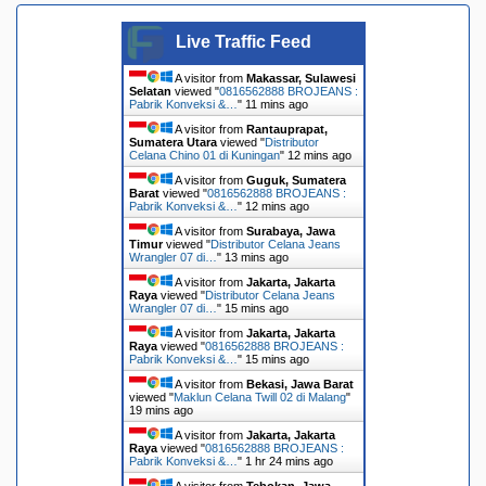
Live Traffic Feed
A visitor from
Makassar, Sulawesi
Selatan
viewed "
0816562888 BROJEANS :
Pabrik Konveksi &…
"
11 mins ago
A visitor from
Rantauprapat,
Sumatera Utara
viewed "
Distributor
Celana Chino 01 di Kuningan
"
12 mins ago
A visitor from
Guguk, Sumatera
Barat
viewed "
0816562888 BROJEANS :
Pabrik Konveksi &…
"
12 mins ago
A visitor from
Surabaya, Jawa
Timur
viewed "
Distributor Celana Jeans
Wrangler 07 di…
"
13 mins ago
A visitor from
Jakarta, Jakarta
Raya
viewed "
Distributor Celana Jeans
Wrangler 07 di…
"
15 mins ago
A visitor from
Jakarta, Jakarta
Raya
viewed "
0816562888 BROJEANS :
Pabrik Konveksi &…
"
15 mins ago
A visitor from
Bekasi, Jawa Barat
viewed "
Maklun Celana Twill 02 di Malang
"
19 mins ago
A visitor from
Jakarta, Jakarta
Raya
viewed "
0816562888 BROJEANS :
Pabrik Konveksi &…
"
1 hr 24 mins ago