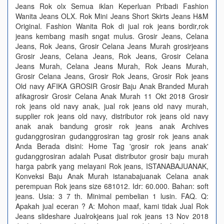
Jeans Rok olx Semua iklan Keperluan Pribadi Fashion
Wanita Jeans OLX. Rok Mini Jeans Short Skirts Jeans H&M
Original. Fashion Wanita Rok di jual rok jeans bordir,rok
jeans kembang masih sngat mulus. Grosir Jeans, Celana
Jeans, Rok Jeans, Grosir Celana Jeans Murah grosirjeans
Grosir Jeans, Celana Jeans, Rok Jeans, Grosir Celana
Jeans Murah, Celana Jeans Murah, Rok Jeans Murah,
Grosir Celana Jeans, Grosir Rok Jeans, Grosir Rok jeans
Old navy AFIKA GROSIR Grosir Baju Anak Branded Murah
afikagrosir Grosir Celana Anak Murah 11 Okt 2018 Grosir
rok jeans old navy anak, jual rok jeans old navy murah,
supplier rok jeans old navy, distributor rok jeans old navy
anak anak bandung grosir rok jeans anak Archives
gudanggrosiran gudanggrosiran tag grosir rok jeans anak
Anda Berada disini: Home Tag 'grosir rok jeans anak'
gudanggrosiran adalah Pusat distributor grosir baju murah
harga pabrik yang melayani Rok jeans, ISTANABAJUANAK,
Konveksi Baju Anak Murah istanabajuanak Celana anak
perempuan Rok jeans size 681012. Idr: 60.000. Bahan: soft
jeans. Usia: 3 7 th. Minimal pembelian 1 lusin. FAQ. Q:
Apakah jual eceran ? A: Mohon maaf, kami tidak Jual Rok
Jeans slideshare Jualrokjeans jual rok jeans 13 Nov 2018