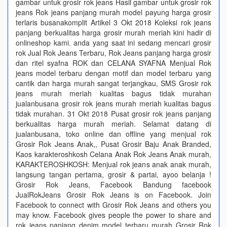
gambar untuk grosir rok jeans Hasil gambar untuk grosir rok
jeans Rok jeans panjang murah model payung harga grosir
terlaris busanakomplit Artikel 3 Okt 2018 Koleksi rok jeans
panjang berkualitas harga grosir murah meriah kini hadir di
onlineshop kami. anda yang saat ini sedang mencari grosir
rok Jual Rok Jeans Terbaru, Rok Jeans panjang harga grosir
dan ritel syafna ROK dan CELANA SYAFNA Menjual Rok
jeans model terbaru dengan motif dan model terbaru yang
cantik dan harga murah sangat terjangkau, SMS Grosir rok
jeans murah meriah kualitas bagus tidak murahan
jualanbusana grosir rok jeans murah meriah kualitas bagus
tidak murahan. 31 Okt 2018 Pusat grosir rok jeans panjang
berkualitas harga murah meriah. Selamat datang di
jualanbusana, toko online dan offline yang menjual rok
Grosir Rok Jeans Anak,, Pusat Grosir Baju Anak Branded,
Kaos karakteroshkosh Celana Anak Rok Jeans Anak murah,
KARAKTEROSHKOSH: Menjual rok jeans anak anak murah,
langsung tangan pertama, grosir & partai, ayoo belanja !
Grosir Rok Jeans, Facebook Bandung facebook
JualRokJeans Grosir Rok Jeans is on Facebook. Join
Facebook to connect with Grosir Rok Jeans and others you
may know. Facebook gives people the power to share and
rok jeans panjang denim model terbaru murah Grosir Rok