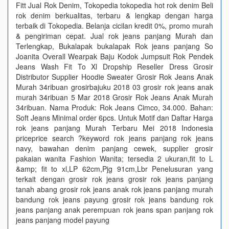
Fitt Jual Rok Denim, Tokopedia tokopedia hot rok denim Beli
rok denim berkualitas, terbaru & lengkap dengan harga
terbaik di Tokopedia. Belanja cicilan kredit 0%, promo murah
& pengiriman cepat. Jual rok jeans panjang Murah dan
Terlengkap, Bukalapak bukalapak Rok jeans panjang So
Joanita Overall Wearpak Baju Kodok Jumpsuit Rok Pendek
Jeans Wash Fit To Xl Dropship Reseller Dress Grosir
Distributor Supplier Hoodie Sweater Grosir Rok Jeans Anak
Murah 34ribuan grosirbajuku 2018 03 grosir rok jeans anak
murah 34ribuan 5 Mar 2018 Grosir Rok Jeans Anak Murah
34ribuan. Nama Produk: Rok Jeans Cimco, 34.000. Bahan:
Soft Jeans Minimal order 6pcs. Untuk Motif dan Daftar Harga
rok jeans panjang Murah Terbaru Mei 2018 Indonesia
priceprice search ?keyword rok jeans panjang rok jeans
navy, bawahan denim panjang cewek, supplier grosir
pakaian wanita Fashion Wanita; tersedia 2 ukuran,fit to L
&amp; fit to xl,LP 62cm,Pjg 91cm,Lbr Penelusuran yang
terkait dengan grosir rok jeans grosir rok jeans panjang
tanah abang grosir rok jeans anak rok jeans panjang murah
bandung rok jeans payung grosir rok jeans bandung rok
jeans panjang anak perempuan rok jeans span panjang rok
jeans panjang model payung