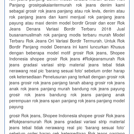
Panjang grosirpakaiantermurah rok jeans denim kami
sebagai grosir rok jeans panjang atau rok levis, denim atau
rok panjang jeans dan kami menjual rok panjang jeans
payung atau maxi denim model bordir Grosir dan ecer Rok
Jeans Denara Variasi Bordir Terbaru 2018 Jual
busanamuslimah rok panjang modis terbaru murah Model
Terbaru Rok Jeans Ori Variasi Bordir Termurah. Untuk Rok
Bordir Panjang model Deenara ini kami luncurkan Khusus
dengan beberapa model motif grosir Rok jeans, Shopee
Indonesia shopee grosir Rok jeans #Rokjeansmurah Rok
jeans gradasi variasi strip material jeans tebal tidak
nerawang real pic 'barang sesuai foto' sebelum order harap
cek ketersediaan Penelusuran yang terkait dengan grosir rok
jeans grosir rok jeans panjang tanah abang grosir rok jeans
anak rok jeans panjang murah bandung rok jeans payung
grosir rok jeans bandung rok jeans panjang anak
perempuan rok jeans span panjang rok jeans panjang model
payung
grosir Rok jeans, Shopee Indonesia shopee grosir Rok jeans
#Rokjeansmurah Rok jeans gradasi variasi strip material
jeans tebal tidak nerawang real pic 'barang sesuai foto'
sebelum order harap cek ketersediaan Rok jeans panjang