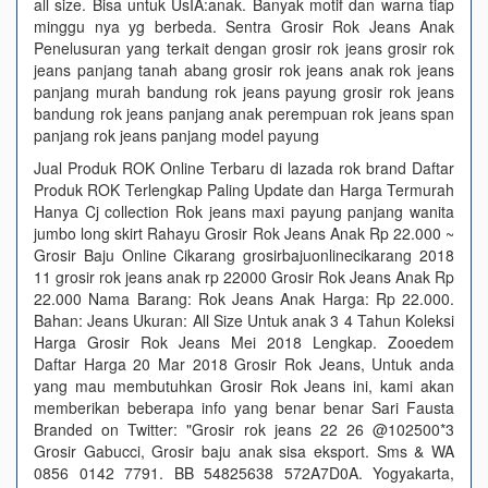
all size. Bisa untuk UsIA:anak. Banyak motif dan warna tiap
minggu nya yg berbeda. Sentra Grosir Rok Jeans Anak
Penelusuran yang terkait dengan grosir rok jeans grosir rok
jeans panjang tanah abang grosir rok jeans anak rok jeans
panjang murah bandung rok jeans payung grosir rok jeans
bandung rok jeans panjang anak perempuan rok jeans span
panjang rok jeans panjang model payung
Jual Produk ROK Online Terbaru di lazada rok brand Daftar
Produk ROK Terlengkap Paling Update dan Harga Termurah
Hanya Cj collection Rok jeans maxi payung panjang wanita
jumbo long skirt Rahayu Grosir Rok Jeans Anak Rp 22.000 ~
Grosir Baju Online Cikarang grosirbajuonlinecikarang 2018
11 grosir rok jeans anak rp 22000 Grosir Rok Jeans Anak Rp
22.000 Nama Barang: Rok Jeans Anak Harga: Rp 22.000.
Bahan: Jeans Ukuran: All Size Untuk anak 3 4 Tahun Koleksi
Harga Grosir Rok Jeans Mei 2018 Lengkap. Zooedem
Daftar Harga 20 Mar 2018 Grosir Rok Jeans, Untuk anda
yang mau membutuhkan Grosir Rok Jeans ini, kami akan
memberikan beberapa info yang benar benar Sari Fausta
Branded on Twitter: "Grosir rok jeans 22 26 @102500*3
Grosir Gabucci, Grosir baju anak sisa eksport. Sms & WA
0856 0142 7791. BB 54825638 572A7D0A. Yogyakarta,