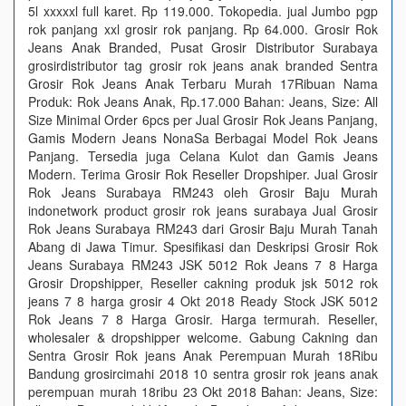
5l xxxxxl full karet. Rp 119.000. Tokopedia. jual Jumbo pgp
rok panjang xxl grosir rok panjang. Rp 64.000. Grosir Rok
Jeans Anak Branded, Pusat Grosir Distributor Surabaya
grosirdistributor tag grosir rok jeans anak branded Sentra
Grosir Rok Jeans Anak Terbaru Murah 17Ribuan Nama
Produk: Rok Jeans Anak, Rp.17.000 Bahan: Jeans, Size: All
Size Minimal Order 6pcs per Jual Grosir Rok Jeans Panjang,
Gamis Modern Jeans NonaSa Berbagai Model Rok Jeans
Panjang. Tersedia juga Celana Kulot dan Gamis Jeans
Modern. Terima Grosir Rok Reseller Dropshiper. Jual Grosir
Rok Jeans Surabaya RM243 oleh Grosir Baju Murah
indonetwork product grosir rok jeans surabaya Jual Grosir
Rok Jeans Surabaya RM243 dari Grosir Baju Murah Tanah
Abang di Jawa Timur. Spesifikasi dan Deskripsi Grosir Rok
Jeans Surabaya RM243 JSK 5012 Rok Jeans 7 8 Harga
Grosir Dropshipper, Reseller cakning produk jsk 5012 rok
jeans 7 8 harga grosir 4 Okt 2018 Ready Stock JSK 5012
Rok Jeans 7 8 Harga Grosir. Harga termurah. Reseller,
wholesaler & dropshipper welcome. Gabung Cakning dan
Sentra Grosir Rok jeans Anak Perempuan Murah 18Ribu
Bandung grosircimahi 2018 10 sentra grosir rok jeans anak
perempuan murah 18ribu 23 Okt 2018 Bahan: Jeans, Size: