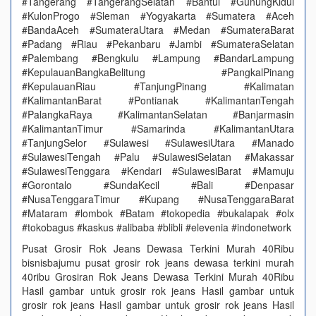
#Tangerang #TangerangSelatan #Bantul #GunungKidul
#KulonProgo #Sleman #Yogyakarta #Sumatera #Aceh
#BandaAceh #SumateraUtara #Medan #SumateraBarat
#Padang #Riau #Pekanbaru #Jambi #SumateraSelatan
#Palembang #Bengkulu #Lampung #BandarLampung
#KepulauanBangkaBelitung #PangkalPinang
#KepulauanRiau #TanjungPinang #Kalimatan
#KalimantanBarat #Pontianak #KalimantanTengah
#PalangkaRaya #KalimantanSelatan #Banjarmasin
#KalimantanTimur #Samarinda #KalimantanUtara
#TanjungSelor #Sulawesi #SulawesiUtara #Manado
#SulawesiTengah #Palu #SulawesiSelatan #Makassar
#SulawesiTenggara #Kendari #SulawesiBarat #Mamuju
#Gorontalo #SundaKecil #Bali #Denpasar
#NusaTenggaraTimur #Kupang #NusaTenggaraBarat
#Mataram #lombok #Batam #tokopedia #bukalapak #olx
#tokobagus #kaskus #alibaba #blibli #elevenia #indonetwork
Pusat Grosir Rok Jeans Dewasa Terkini Murah 40Ribu
bisnisbajumu pusat grosir rok jeans dewasa terkini murah
40ribu Grosiran Rok Jeans Dewasa Terkini Murah 40Ribu
Hasil gambar untuk grosir rok jeans Hasil gambar untuk
grosir rok jeans Hasil gambar untuk grosir rok jeans Hasil