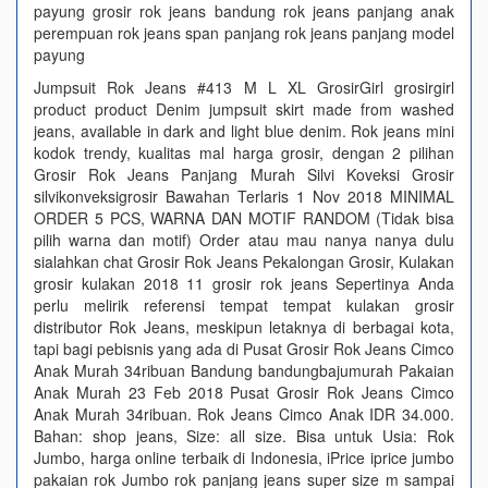
payung grosir rok jeans bandung rok jeans panjang anak
perempuan rok jeans span panjang rok jeans panjang model
payung
Jumpsuit Rok Jeans #413 M L XL GrosirGirl grosirgirl
product product Denim jumpsuit skirt made from washed
jeans, available in dark and light blue denim. Rok jeans mini
kodok trendy, kualitas mal harga grosir, dengan 2 pilihan
Grosir Rok Jeans Panjang Murah Silvi Koveksi Grosir
silvikonveksigrosir Bawahan Terlaris 1 Nov 2018 MINIMAL
ORDER 5 PCS, WARNA DAN MOTIF RANDOM (Tidak bisa
pilih warna dan motif) Order atau mau nanya nanya dulu
sialahkan chat Grosir Rok Jeans Pekalongan Grosir, Kulakan
grosir kulakan 2018 11 grosir rok jeans Sepertinya Anda
perlu melirik referensi tempat tempat kulakan grosir
distributor Rok Jeans, meskipun letaknya di berbagai kota,
tapi bagi pebisnis yang ada di Pusat Grosir Rok Jeans Cimco
Anak Murah 34ribuan Bandung bandungbajumurah Pakaian
Anak Murah 23 Feb 2018 Pusat Grosir Rok Jeans Cimco
Anak Murah 34ribuan. Rok Jeans Cimco Anak IDR 34.000.
Bahan: shop jeans, Size: all size. Bisa untuk Usia: Rok
Jumbo, harga online terbaik di Indonesia, iPrice iprice jumbo
pakaian rok Jumbo rok panjang jeans super size m sampai