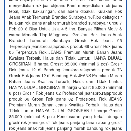
menyediakan rok jualrokjeans Kami menyediakan rok jeans
tebal, tidak kaku,ringan, dan adem dipakai. Kulakan Rok
Jeans Anak Termurah Branded Surabaya 16Ribu deltagrosir
kulakan rok jeans anak termurah branded surabaya 16ribu 7
Feb 2018 Bisa Untuk Usia 4 5 thn. Banyak Pilihan Motiv &
warna Menarik Tiap Minggunya. Grosiran Rok Jeans Anak
Branded Termurah Surabaya Grosir Rok jeans 05
Terpercaya jeansbro.rajaproduk produk 69 Grosir Rok jeans
05 Terpercaya Rok JEANS Premium Murah Bahan Jeans
Kwalitas Terbaik, Halus dan Tidak Luntur. HANYA DIJUAL
GROSIRAN !!! harga Grosir: 85.000 (minimal 6 pcs) Grosir
Rok jeans 12 di Bandung jeansbro.rajaproduk produk 76
Grosir Rok jeans 12 di Bandung Rok JEANS Premium Murah
Bahan Jeans Kwalitas Terbaik, Halus dan Tidak Luntur.
HANYA DIJUAL GROSIRAN !!! harga Grosir: 85.000 (minimal
6 pcs) Grosir Rok jeans 02 Profesional jeansbro.rajaproduk
produk 66 Grosir Rok jeans 02 Profesional Rok JEANS
Premium Murah Bahan Jeans Kwalitas Terbaik, Halus dan
Tidak Luntur. HANYA DIJUAL GROSIRAN !!! harga Grosir:
85.000 (minimal 6 pcs) Penelusuran yang terkait dengan
grosir rok jeans grosir rok jeans panjang tanah abang grosir
rok jeans anak rok jeans panjang murah bandung rok jeans