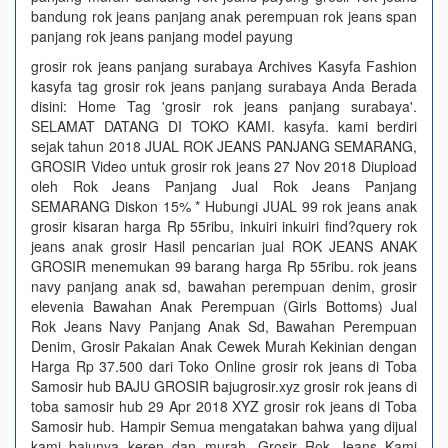
bandung rok jeans panjang anak perempuan rok jeans span
panjang rok jeans panjang model payung
grosir rok jeans panjang surabaya Archives Kasyfa Fashion
kasyfa tag grosir rok jeans panjang surabaya Anda Berada
disini: Home Tag 'grosir rok jeans panjang surabaya'.
SELAMAT DATANG DI TOKO KAMI. kasyfa. kami berdiri
sejak tahun 2018 JUAL ROK JEANS PANJANG SEMARANG,
GROSIR Video untuk grosir rok jeans 27 Nov 2018 Diupload
oleh Rok Jeans Panjang Jual Rok Jeans Panjang
SEMARANG Diskon 15% * Hubungi JUAL 99 rok jeans anak
grosir kisaran harga Rp 55ribu, inkuiri inkuiri find?query rok
jeans anak grosir Hasil pencarian jual ROK JEANS ANAK
GROSIR menemukan 99 barang harga Rp 55ribu. rok jeans
navy panjang anak sd, bawahan perempuan denim, grosir
elevenia Bawahan Anak Perempuan (Girls Bottoms) Jual
Rok Jeans Navy Panjang Anak Sd, Bawahan Perempuan
Denim, Grosir Pakaian Anak Cewek Murah Kekinian dengan
Harga Rp 37.500 dari Toko Online grosir rok jeans di Toba
Samosir hub BAJU GROSIR bajugrosir.xyz grosir rok jeans di
toba samosir hub 29 Apr 2018 XYZ grosir rok jeans di Toba
Samosir hub. Hampir Semua mengatakan bahwa yang dijual
kami bajunya keren dan murah. Grosir Rok Jeans Kami