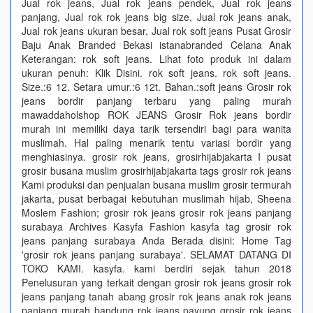
Jual rok jeans, Jual rok jeans pendek, Jual rok jeans
panjang, Jual rok rok jeans big size, Jual rok jeans anak,
Jual rok jeans ukuran besar, Jual rok soft jeans Pusat Grosir
Baju Anak Branded Bekasi istanabranded Celana Anak
Keterangan: rok soft jeans. Lihat foto produk ini dalam
ukuran penuh: Klik Disini. rok soft jeans. rok soft jeans.
Size.:6 12. Setara umur.:6 12t. Bahan.:soft jeans Grosir rok
jeans bordir panjang terbaru yang paling murah
mawaddaholshop ROK JEANS Grosir Rok jeans bordir
murah ini memiliki daya tarik tersendiri bagi para wanita
muslimah. Hal paling menarik tentu variasi bordir yang
menghiasinya. grosir rok jeans, grosirhijabjakarta I pusat
grosir busana muslim grosirhijabjakarta tags grosir rok jeans
Kami produksi dan penjualan busana muslim grosir termurah
jakarta, pusat berbagai kebutuhan muslimah hijab, Sheena
Moslem Fashion; grosir rok jeans grosir rok jeans panjang
surabaya Archives Kasyfa Fashion kasyfa tag grosir rok
jeans panjang surabaya Anda Berada disini: Home Tag
'grosir rok jeans panjang surabaya'. SELAMAT DATANG DI
TOKO KAMI. kasyfa. kami berdiri sejak tahun 2018
Penelusuran yang terkait dengan grosir rok jeans grosir rok
jeans panjang tanah abang grosir rok jeans anak rok jeans
panjang murah bandung rok jeans payung grosir rok jeans