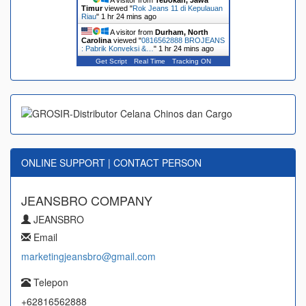
A visitor from
Tebokan, Jawa
Timur
viewed "
Rok Jeans 11 di Kepulauan
Riau
"
1 hr 24 mins ago
A visitor from
Durham, North
Carolina
viewed "
0816562888 BROJEANS
: Pabrik Konveksi &…
"
1 hr 24 mins ago
Get Script
Real Time
Tracking ON
ONLINE SUPPORT | CONTACT PERSON
JEANSBRO COMPANY
JEANSBRO
Email
marketingjeansbro@gmail.com
Telepon
+62816562888