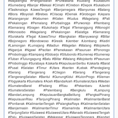
#Majalengka #Pangandaran #Purwakarta #Subang #Sukabumi
#Sumedang #Banjar #Bekasi #Cimahi #Cirebon #Depok #Sukabumi
#Tasikmalaya #JawaTengah #Banjarnegara #Banyumas #Batang
#Blora #Boyolali #Brebes #Cilacap #Demak #Grobogan #Jepara
#Karanganyar #Kebumen #Klaten #Kudus #Magelang #Pati
#Pekalongan #Pemalang #Purbalingga #Purworejo #Rembang
#Semarang #Sragen #Sukoharjo #Tegal #Temanggung #Wonogiri
#Wonosobo #Magelang #Pekalongan #Salatiga #Semarang
#Surakarta #Tegal #JawaTimur #Bangkalan #Banyuwangi #Blitar
#Bojonegoro #Bondowoso #Gresik #Jember #Jombang #Kediri
#Lamongan #Lumajang #Madiun #Magetan #Malang #Mojokerto
#Nganjuk #Ngawi #Pacitan #Pamekasan #Pasuruan #Ponorogo
#Probolinggo #Sampang #Sidoarjo #Situbondo #Sumenep #Sumenep
#Tuban #Tulungagung #Batu #Blitar #Malang #Mojokerto #Pasuruan
#Probolinggo #Surabaya #Jakarta #KepulauanSeribu #Jakarta #Barat
#Pusat #Selatan #Timur #Utara #banten #Lebak #Pandeglang
#Serang #Tangerang #Cilegon #Serang #Tangerang
#TangerangSelatan #Bantul #GunungKidul #KulonProgo #Sleman
#Yogyakarta #Sumatera #Aceh #BandaAceh #SumateraUtara #Medan
#SumateraBarat #Padang #Riau #Pekanbaru #Jambi
#SumateraSelatan #Palembang #Bengkulu #Lampung
#BandarLampung #KepulauanBangkaBelitung #PangkalPinang
#KepulauanRiau #TanjungPinang #Kalimatan #KalimantanBarat
#Pontianak #KalimantanTengah #PalangkaRaya #KalimantanSelatan
#Banjarmasin #KalimantanTimur #Samarinda #KalimantanUtara
#TanjungSelor #Sulawesi #SulawesiUtara #Manado #SulawesiTengah
#Palu #SulawesiSelatan #Makassar #SulawesiTenggara #Kendari