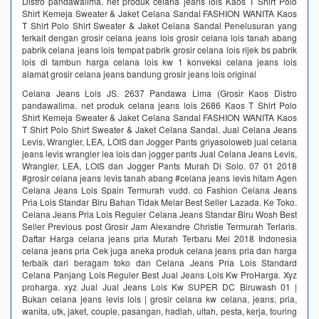
Distro pandawalima. net produk celana jeans lois Kaos T Shirt Polo
Shirt Kemeja Sweater & Jaket Celana Sandal FASHION WANITA Kaos
T Shirt Polo Shirt Sweater & Jaket Celana Sandal Penelusuran yang
terkait dengan grosir celana jeans lois grosir celana lois tanah abang
pabrik celana jeans lois tempat pabrik grosir celana lois rijek bs pabrik
lois di tambun harga celana lois kw 1 konveksi celana jeans lois
alamat grosir celana jeans bandung grosir jeans lois original
Celana Jeans Lois JS. 2637 Pandawa Lima (Grosir Kaos Distro
pandawalima. net produk celana jeans lois 2686 Kaos T Shirt Polo
Shirt Kemeja Sweater & Jaket Celana Sandal FASHION WANITA Kaos
T Shirt Polo Shirt Sweater & Jaket Celana Sandal. Jual Celana Jeans
Levis, Wrangler, LEA, LOIS dan Jogger Pants griyasoloweb jual celana
jeans levis wrangler lea lois dan jogger pants Jual Celana Jeans Levis,
Wrangler, LEA, LOIS dan Jogger Pants Murah Di Solo. 07 01 2018
#grosir celana jeans levis tanah abang #celana jeans levis hitam Agen
Celana Jeans Lois Spain Termurah vudd. co Fashion Celana Jeans
Pria Lois Standar Biru Bahan Tidak Melar Best Seller Lazada. Ke Toko.
Celana Jeans Pria Lois Reguler Celana Jeans Standar Biru Wosh Best
Seller Previous post Grosir Jam Alexandre Christie Termurah Terlaris.
Daftar Harga celana jeans pria Murah Terbaru Mei 2018 Indonesia
celana jeans pria Cek juga aneka produk celana jeans pria dan harga
terbaik dari beragam toko dan Celana Jeans Pria Lois Standard
Celana Panjang Lois Reguler Best Jual Jeans Lois Kw ProHarga. Xyz
proharga. xyz Jual Jual Jeans Lois Kw SUPER DC Biruwash 01 |
Bukan celana jeans levis lois | grosir celana kw celana, jeans, pria,
wanita, utk, jaket, couple, pasangan, hadiah, ultah, pesta, kerja, touring