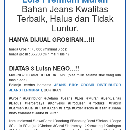
Bahan Jeans Kwalitas
Terbaik, Halus dan Tidak
Luntur.
HANYA DIJUAL GROSIRAN...!!!
harga Grosir : 75.000 (minimal 6 pcs)
harga grosir : 65.700 (minimal 1 lusin)
DIATAS 3 Luisn NEGO...!!
MASING2 DICAMPUR MERK LAIN. (bisa milih selama stok yang lain
masih ada)
Belanja cerdas bersama
JEANS BRO: GROSIR DISTRIBUTOR
JEANS TERMURAH
, BUKTIKAN
#Grosir #Distributor #Celana #Jeans #Lois #Murah #Berkualitas
#Bagus #Terpercaya #Konveksi #Produsen #Produksi #Pabrik
#Garmen #Jual #Pusat #Agen #Harga #Order #Toko #Pesan #Usaha
#Info #Alamat #Kantor #Ukuran
kami melayani #JawaBarat #Bandung #BandungBarat #Bekasi #Bogor
#Ciamis #Cianjur #Cirebon #Garut #Indramayu #Karawang #Kuningan