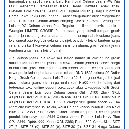
hargajualcelana2018 celana baru Kami Jual Celana Jeans KW Pria
LOIS Menerima Pemesanan Kaos, Jeans Dewasa Anak anak.
Previous Grosir celana Jeans Lois Original Murah | Harga Informasi
Harga Jaket Levis Lois Terlaris – austinstiegemeier austinstiegemeier
Jaket TERLARIS Celana Jeans Panjang Cowok ~ Levis ~ Wrangler ~
Lois ~ DC Celana Jeans Pria Regular – Hitam – Levis – Lois –
Wrangler LIMITED GROSIR Penelusuran yang terkait dengan grosir
celana jeans lois grosir celana lois tanah abang pabrik celana jeans
lois tempat pabrik grosir celana lois rijek bs pabrik lois di tambun harga
celana lois kw 1 konveksi celana jeans lois alamat grosir celana jeans
bandung grosir jeans lois original
Jual celana jeans lois cewe beli harga murah di toko online grosir
dutafashion jual celana jeans lois cewe Celana jeans lois cewe harga
murah bisa grosir dan ecer, koleksi model terbaru celana jeans lois
cewe gratis katalog! celana jeans terbaru BND 1538 celana 29 Daftar
Harga Grosir Celana Jeans Lois Terbaru 2018 hargano Harga Info jual
grosir celana jeans lois harga mulai dari Rp83. 000 bersaing dari
beberapa toko online seperti bukalapak atau tokopedia. teliti Grosir
Celana Jeans Lois Lois Celana Jeans Girl FD166 Black SKU:
AIQPLOSL0637 di DHITA Lois Celana Jeans Girl FD166 Black SKU:
AIQPLOSL0637 di DHITA GROSIR Weight 300 grams Stock 27 The
chest circumference is 82 cm, waist Celana Jeans Pendek Lois Navy
Blue CPJ. 2369 Pusat Grosir Kaos bliblidistro produk celana jeans
pendek lois navy blue 2636 Celana Jeans Pendek Lois Navy Blue
CPJ. 2369. Rp90. 000. Kode: CPJ. 2369; Berat: 500 Gram. Size. SIZE
27 (2), SIZE 28 (0), SIZE 29 (0), SIZE 30 (0), SIZE 31 Harga Celana