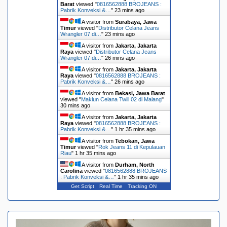
Barat
viewed "
0816562888 BROJEANS :
Pabrik Konveksi &…
"
23 mins ago
A visitor from
Surabaya, Jawa
Timur
viewed "
Distributor Celana Jeans
Wrangler 07 di…
"
24 mins ago
A visitor from
Jakarta, Jakarta
Raya
viewed "
Distributor Celana Jeans
Wrangler 07 di…
"
26 mins ago
A visitor from
Jakarta, Jakarta
Raya
viewed "
0816562888 BROJEANS :
Pabrik Konveksi &…
"
26 mins ago
A visitor from
Bekasi, Jawa Barat
viewed "
Maklun Celana Twill 02 di Malang
"
30 mins ago
A visitor from
Jakarta, Jakarta
Raya
viewed "
0816562888 BROJEANS :
Pabrik Konveksi &…
"
1 hr 35 mins ago
A visitor from
Tebokan, Jawa
Timur
viewed "
Rok Jeans 11 di Kepulauan
Riau
"
1 hr 35 mins ago
A visitor from
Durham, North
Carolina
viewed "
0816562888 BROJEANS
: Pabrik Konveksi &…
"
1 hr 35 mins ago
Get Script
Real Time
Tracking ON