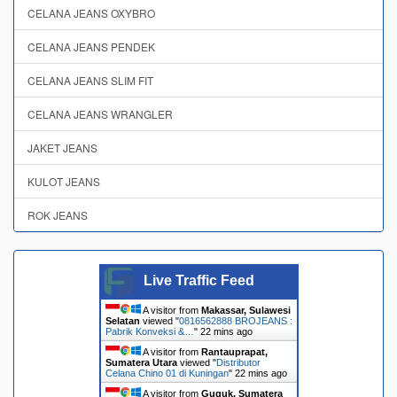
CELANA JEANS OXYBRO
CELANA JEANS PENDEK
CELANA JEANS SLIM FIT
CELANA JEANS WRANGLER
JAKET JEANS
KULOT JEANS
ROK JEANS
Live Traffic Feed
A visitor from
Makassar, Sulawesi
Selatan
viewed "
0816562888 BROJEANS :
Pabrik Konveksi &…
"
22 mins ago
A visitor from
Rantauprapat,
Sumatera Utara
viewed "
Distributor
Celana Chino 01 di Kuningan
"
22 mins ago
A visitor from
Guguk, Sumatera