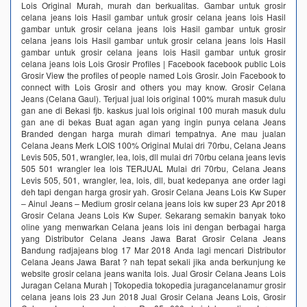
Lois Original Murah, murah dan berkualitas. Gambar untuk grosir
celana jeans lois Hasil gambar untuk grosir celana jeans lois Hasil
gambar untuk grosir celana jeans lois Hasil gambar untuk grosir
celana jeans lois Hasil gambar untuk grosir celana jeans lois Hasil
gambar untuk grosir celana jeans lois Hasil gambar untuk grosir
celana jeans lois Lois Grosir Profiles | Facebook facebook public Lois
Grosir View the profiles of people named Lois Grosir. Join Facebook to
connect with Lois Grosir and others you may know. Grosir Celana
Jeans (Celana Gaul). Terjual jual lois original 100% murah masuk dulu
gan ane di Bekasi fjb. kaskus jual lois original 100 murah masuk dulu
gan ane di bekas Buat agan agan yang ingin punya celana Jeans
Branded dengan harga murah dimari tempatnya. Ane mau jualan
Celana Jeans Merk LOIS 100% Original Mulai dri 70rbu, Celana Jeans
Levis 505, 501, wrangler, lea, lois, dll mulai dri 70rbu celana jeans levis
505 501 wrangler lea lois TERJUAL Mulai dri 70rbu, Celana Jeans
Levis 505, 501, wrangler, lea, lois, dll, buat kedepanya ane order lagi
deh tapi dengan harga grosir yah. Grosir Celana Jeans Lois Kw Super
– Ainul Jeans – Medium grosir celana jeans lois kw super 23 Apr 2018
Grosir Celana Jeans Lois Kw Super. Sekarang semakin banyak toko
oline yang menwarkan Celana jeans lois ini dengan berbagai harga
yang Distributor Celana Jeans Jawa Barat Grosir Celana Jeans
Bandung radjajeans blog 17 Mar 2018 Anda lagi mencari Distributor
Celana Jeans Jawa Barat ? nah tepat sekali jika anda berkunjung ke
website grosir celana jeans wanita lois. Jual Grosir Celana Jeans Lois
Juragan Celana Murah | Tokopedia tokopedia juragancelanamur grosir
celana jeans lois 23 Jun 2018 Jual Grosir Celana Jeans Lois, Grosir