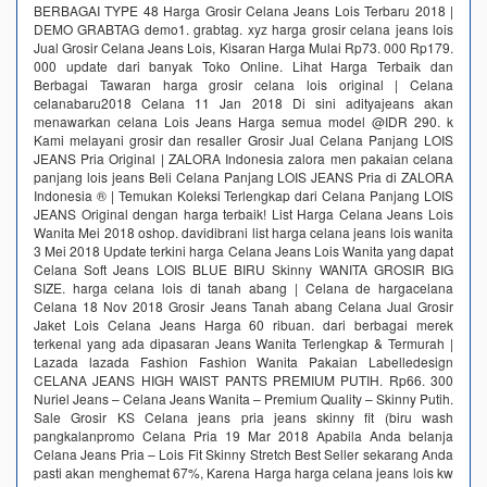
BERBAGAI TYPE 48 Harga Grosir Celana Jeans Lois Terbaru 2018 |
DEMO GRABTAG demo1. grabtag. xyz harga grosir celana jeans lois
Jual Grosir Celana Jeans Lois, Kisaran Harga Mulai Rp73. 000 Rp179.
000 update dari banyak Toko Online. Lihat Harga Terbaik dan
Berbagai Tawaran harga grosir celana lois original | Celana
celanabaru2018 Celana 11 Jan 2018 Di sini adityajeans akan
menawarkan celana Lois Jeans Harga semua model @IDR 290. k
Kami melayani grosir dan resaller Grosir Jual Celana Panjang LOIS
JEANS Pria Original | ZALORA Indonesia zalora men pakaian celana
panjang lois jeans Beli Celana Panjang LOIS JEANS Pria di ZALORA
Indonesia ® | Temukan Koleksi Terlengkap dari Celana Panjang LOIS
JEANS Original dengan harga terbaik! List Harga Celana Jeans Lois
Wanita Mei 2018 oshop. davidibrani list harga celana jeans lois wanita
3 Mei 2018 Update terkini harga Celana Jeans Lois Wanita yang dapat
Celana Soft Jeans LOIS BLUE BIRU Skinny WANITA GROSIR BIG
SIZE. harga celana lois di tanah abang | Celana de hargacelana
Celana 18 Nov 2018 Grosir Jeans Tanah abang Celana Jual Grosir
Jaket Lois Celana Jeans Harga 60 ribuan. dari berbagai merek
terkenal yang ada dipasaran Jeans Wanita Terlengkap & Termurah |
Lazada lazada Fashion Fashion Wanita Pakaian Labelledesign
CELANA JEANS HIGH WAIST PANTS PREMIUM PUTIH. Rp66. 300
Nuriel Jeans – Celana Jeans Wanita – Premium Quality – Skinny Putih.
Sale Grosir KS Celana jeans pria jeans skinny fit (biru wash
pangkalanpromo Celana Pria 19 Mar 2018 Apabila Anda belanja
Celana Jeans Pria – Lois Fit Skinny Stretch Best Seller sekarang Anda
pasti akan menghemat 67%, Karena Harga harga celana jeans lois kw