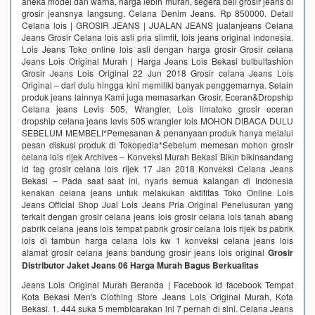
aneka model dan warna, harga lebih murah, segera beli grosir jeans di
grosir jeansnya langsung. Celana Denim Jeans. Rp 850000. Detail
Celana lois | GROSIR JEANS | JUALAN JEANS jualanjeans Celana
Jeans Grosir Celana lois asli pria slimfit, lois jeans original indonesia.
Lois Jeans Toko online lois asli dengan harga grosir Grosir celana
Jeans Lois Original Murah | Harga Jeans Lois Bekasi bulbulfashion
Grosir Jeans Lois Original 22 Jun 2018 Grosir celana Jeans Lois
Original – dari dulu hingga kini memiliki banyak penggemarnya. Selain
produk jeans lainnya Kami juga memasarkan Grosir, Eceran&Dropship
Celana jeans Levis 505, Wrangler, Lois limatoko grosir eceran
dropship celana jeans levis 505 wrangler lois MOHON DIBACA DULU
SEBELUM MEMBELI*Pemesanan & penanyaan produk hanya melalui
pesan diskusi produk di Tokopedia*Sebelum memesan mohon grosir
celana lois rijek Archives – Konveksi Murah Bekasi Bikin bikinsandang
id tag grosir celana lois rijek 17 Jan 2018 Konveksi Celana Jeans
Bekasi – Pada saat saat ini, nyaris semua kalangan di Indonesia
kenakan celana jeans untuk melakukan aktifitas Toko Online Lois
Jeans Official Shop Jual Lois Jeans Pria Original Penelusuran yang
terkait dengan grosir celana jeans lois grosir celana lois tanah abang
pabrik celana jeans lois tempat pabrik grosir celana lois rijek bs pabrik
lois di tambun harga celana lois kw 1 konveksi celana jeans lois
alamat grosir celana jeans bandung grosir jeans lois original
Grosir
Distributor Jaket Jeans 06 Harga Murah Bagus Berkualitas
Jeans Lois Original Murah Beranda | Facebook id facebook Tempat
Kota Bekasi Men's Clothing Store Jeans Lois Original Murah, Kota
Bekasi. 1. 444 suka 5 membicarakan ini 7 pernah di sini. Celana Jeans