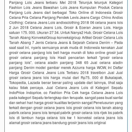
Panjang Lois Jeans terbaru Mei 2018 Telunjuk telunjuk Kategori
Fashion Lois Jeans Bawahan Lois Jeans Kumpulan Produk Celana
Panjang Lois Jeans dari berbagai Toko Online di Indonesia Grosir
Celana Pria Celana Panjang Pendek Levis Jeans Cargo Chino Andixs
Clothing: Celana Jeans Lois andixsclothing 2018 06 celana jeans lois
2 Jun 2018 Celana Jeans Lois. Grosir & Eceran Jeans Lois. Harga
satuan 175. 000. Ukuran 27 34. Untuk Nanya2 Hub. Grosir Celana Lois
Tanah Abang KonveksiGroup konveksigroup Artikel Grosir Celana Lois
Tanah Abang 7 Jenis Celana Jeans & Sejarah Celana Denim – Pada
saat saat ini, nyaris semuanya anak muda di Indonesia kenakan Jual
grosir celana panjang lois beli harga murah di toko online grosir jual
grosir celana panjang lois Hasil pencarian terkait "grosir celana
panjang lois". celana aladin panjang 348 65 Jual celana aladin
panjang Denim model gambar merek Azzurra harga WOW, Ini Daftar
Harga Grosir Celana Jeans Lois Terbaru 2018 travelbon Jual Jual
grosir celana jeans lois harga mulai dari Rp75. 000 di Bukalapak,
Tokopedia, Lazada benar benar paling update dari lainnya, lihat saja
kalau tidak percaya. Jual Celana Jeans Lois di Kategori Sepatu
IndoPrice indoprice. co Fashion Pria Cek harga Celana Jeans Lois
pada kategori Sepatu terlengkap dan terupate. sangat pass buat santai
dan sehari hari harga grosir kualitas terjamin sangat Penelusuran yang
terkait dengan grosir celana jeans lois grosir celana lois tanah abang
pabrik celana jeans lois tempat pabrik grosir celana lois rijek bs pabrik
lois di tambun harga celana lois kw 1 konveksi celana jeans lois
alamat grosir celana jeans bandung grosir jeans lois original