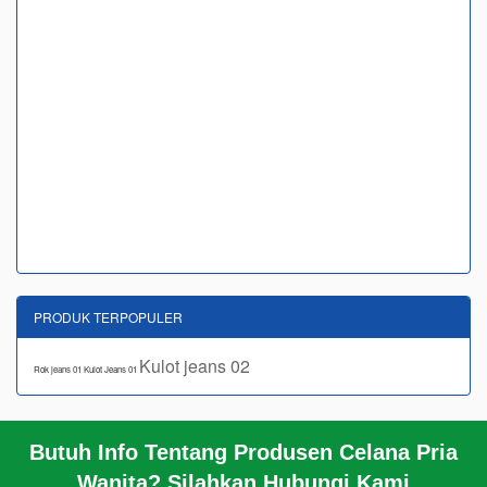
PRODUK TERPOPULER
Kulot jeans 02
Rok jeans 01
Kulot Jeans 01
Butuh Info Tentang Produsen Celana Pria
BERANDA
Wanita? Silahkan Hubungi Kami