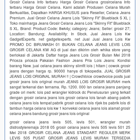
Grosir Celana Info terbaru Harga Grosir Celana grosircelana Info
terbaru Harga Grosir Celana. Kami adalah Produsen Celana Murah
Berkualitas, Dapatkan HARGA KHUSUS para Reseller, Celana Jeans
Premium. Jual Grosir Celana Jeans Lois "Skinny Fit" Blueblack S XL |
Toko mainharga Jeans Grosir Celana Jeans Lois "Skinny Fit" Blueblack
S XL. Brand: Product Code: 8wk4y; category: Jeans; Seller: grosir 27;
Location: Bandung; Availability: In Stock. Jual Jeans Lois Kw
GadgetExperts. net gadgetexperts. net Jual Jual Jeans Lois Kw
PROMO DC BIRUWASH 01 BUKAN CELANA JEANS LEVIS LOIS
GROSIR CELANA KW AG di jual dan dikirim oleh whika store yang
berlokasi di Jakarta Daftar harga Jeans Lois Grosir Bulan Mei 2018
Priceza priceza Pakaian Fashion Jeans Pria Lois Jeans: Kondisi
barang New. jual celana jeans skinny slimfit lois | hitam | cowok grosir
jeans dengan harga rp. 90000 hanya di tokopedia. JUAL GROSIR
JEANS LOIS ORIGINAL MURAH !! | CrowdVoice crowdvoice posts jual
grosir jeans lois original murah JEANS LOIS GROSIR MURAH merk
sangat terkenal dan ternama. Rp. 1200. 000 lsn celana jeans panjang
grade ori merk: lois psd wrangler kidrock dc Penelusuran yang terkait
dengan grosir celana jeans lois grosir celana lois tanah abang pabrik
celana jeans lois tempat pabrik grosir celana lois rijek bs pabrik lois di
tambun harga celana lois kw 1 konveksi celana jeans lois alamat grosir
celana jeans bandung grosir jeans lois original
grosir celana jeans levis 505, levis 501, wrangler murah
distrostyleremaja 2018 05 grosir celana jeans levis 505 levis 501 25
Mei 2018 GROSIR CELANA JEANS STANDART REGULER MERK
LEVIS 505 PUSAT GROSIR JEANS LEVIS MURAH TERSEDIA