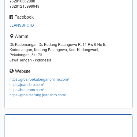
+62816562888
+6281215998949
Facebook
JEANSBRO.ID
Alamat
Dk Kademangan Ds Kedung Patangewu Rt 11 Rw 6 No 5,
Kademangan, Kedung Patangewu, Kec. Kedungwuni,
Pekalongan, 51173
Jawa Tengah - Indonesia
Website
https://grosirpekalonganonline.com/
https://jeansbro.com/
https://brojeans.com/
https://grosirsarung.jeansbro.com/