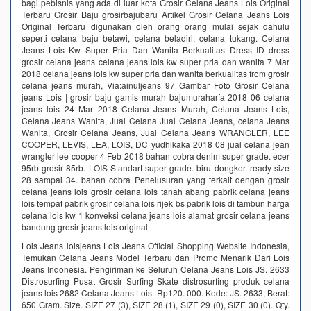
bagi pebisnis yang ada di luar kota Grosir Celana Jeans Lois Original
Terbaru Grosir Baju grosirbajubaru Artikel Grosir Celana Jeans Lois
Original Terbaru digunakan oleh orang orang mulai sejak dahulu
seperti celana baju betawi, celana beladiri, celana tukang. Celana
Jeans Lois Kw Super Pria Dan Wanita Berkualitas Dress ID dress
grosir celana jeans celana jeans lois kw super pria dan wanita 7 Mar
2018 celana jeans lois kw super pria dan wanita berkualitas from grosir
celana jeans murah, Via:ainuljeans 97 Gambar Foto Grosir Celana
jeans Lois | grosir baju gamis murah bajumuraharfa 2018 06 celana
jeans lois 24 Mar 2018 Celana Jeans Murah, Celana Jeans Lois,
Celana Jeans Wanita, Jual Celana Jual Celana Jeans, celana Jeans
Wanita, Grosir Celana Jeans, Jual Celana Jeans WRANGLER, LEE
COOPER, LEVIS, LEA, LOIS, DC yudhikaka 2018 08 jual celana jean
wrangler lee cooper 4 Feb 2018 bahan cobra denim super grade. ecer
95rb grosir 85rb. LOIS Standart super grade. biru dongker. ready size
28 sampai 34. bahan cobra Penelusuran yang terkait dengan grosir
celana jeans lois grosir celana lois tanah abang pabrik celana jeans
lois tempat pabrik grosir celana lois rijek bs pabrik lois di tambun harga
celana lois kw 1 konveksi celana jeans lois alamat grosir celana jeans
bandung grosir jeans lois original
Lois Jeans loisjeans Lois Jeans Official Shopping Website Indonesia,
Temukan Celana Jeans Model Terbaru dan Promo Menarik Dari Lois
Jeans Indonesia. Pengiriman ke Seluruh Celana Jeans Lois JS. 2633
Distrosurfing Pusat Grosir Surfing Skate distrosurfing produk celana
jeans lois 2682 Celana Jeans Lois. Rp120. 000. Kode: JS. 2633; Berat:
650 Gram. Size. SIZE 27 (3), SIZE 28 (1), SIZE 29 (0), SIZE 30 (0). Qty.