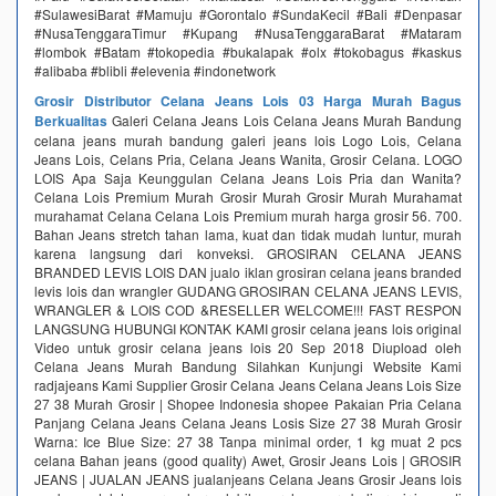
#SulawesiBarat #Mamuju #Gorontalo #SundaKecil #Bali #Denpasar
#NusaTenggaraTimur #Kupang #NusaTenggaraBarat #Mataram
#lombok #Batam #tokopedia #bukalapak #olx #tokobagus #kaskus
#alibaba #blibli #elevenia #indonetwork
Grosir Distributor Celana Jeans Lois 03 Harga Murah Bagus
Berkualitas
Galeri Celana Jeans Lois Celana Jeans Murah Bandung
celana jeans murah bandung galeri jeans lois Logo Lois, Celana
Jeans Lois, Celans Pria, Celana Jeans Wanita, Grosir Celana. LOGO
LOIS Apa Saja Keunggulan Celana Jeans Lois Pria dan Wanita?
Celana Lois Premium Murah Grosir Murah Grosir Murah Murahamat
murahamat Celana Celana Lois Premium murah harga grosir 56. 700.
Bahan Jeans stretch tahan lama, kuat dan tidak mudah luntur, murah
karena langsung dari konveksi. GROSIRAN CELANA JEANS
BRANDED LEVIS LOIS DAN jualo iklan grosiran celana jeans branded
levis lois dan wrangler GUDANG GROSIRAN CELANA JEANS LEVIS,
WRANGLER & LOIS COD &RESELLER WELCOME!!! FAST RESPON
LANGSUNG HUBUNGI KONTAK KAMI grosir celana jeans lois original
Video untuk grosir celana jeans lois 20 Sep 2018 Diupload oleh
Celana Jeans Murah Bandung Silahkan Kunjungi Website Kami
radjajeans Kami Supplier Grosir Celana Jeans Celana Jeans Lois Size
27 38 Murah Grosir | Shopee Indonesia shopee Pakaian Pria Celana
Panjang Celana Jeans Celana Jeans Losis Size 27 38 Murah Grosir
Warna: Ice Blue Size: 27 38 Tanpa minimal order, 1 kg muat 2 pcs
celana Bahan jeans (good quality) Awet, Grosir Jeans Lois | GROSIR
JEANS | JUALAN JEANS jualanjeans Celana Jeans Grosir Jeans lois