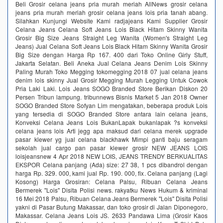
Beli Grosir celana jeans pria murah meriah AllNews grosir celana
jeans pria murah meriah grosir celana jeans lois pria tanah abang.
Silahkan Kunjungi Website Kami radjajeans Kami Supplier Grosir
Celana Jeans Celana Soft Jeans Lois Black Hitam Skinny Wanita
Grosir Big Size Jeans Straight Leg Wanita (Women's Straight Leg
Jeans) Jual Celana Soft Jeans Lois Black Hitam Skinny Wanita Grosir
Big Size dengan Harga Rp 167. 400 dari Toko Online Girly Stuff,
Jakarta Selatan. Beli Aneka Jual Celana Jeans Denim Lois Skinny
Paling Murah Toko Megging tokomegging 2018 07 jual celana jeans
denim lois skinny Jual Grosir Megging Murah Legging Untuk Cowok
Pria Laki Laki. Lois Jeans SOGO Branded Store Berikan Diskon 20
Persen Tribun lampung. tribunnews Bisnis Market 5 Jan 2018 Owner
SOGO Branded Store Sofyan Lim mengatakan, beberapa produk Lois
yang tersedia di SOGO Branded Store antara lain celana jeans,
Konveksi Celana Jeans Lois BukanLapak bukanlapak ?s konveksi
celana jeans lois Arti jegg apa maksud dari celana merek upgrade
pasar klewer yg jual celana blackhawk Mimpi ganti baju seragam
sekolah jual cargo pan pasar klewer grosir NEW JEANS LOIS
loisjeansnew 4 Apr 2018 NEW LOIS, JEANS TRENDY BERKUALITAS
EKSPOR Celana panjang (Ada) size: 27 38, 1 pcs dibandrol dengan
harga Rp. 329. 000, kami jual Rp. 190. 000, fix. Celana panjang (Lagi
Kosong) Harga Grosiran: Celana Palsu, Ribuan Celana Jeans
Bermerek "Lois" Disita Polisi news. rakyatku News Hukum & kriminal
16 Mei 2018 Palsu, Ribuan Celana Jeans Bermerek "Lois" Disita Polisi
yakni di Pasar Butung Makassar, dan toko grosir di Jalan Diponegoro,
Makassar. Celana Jeans Lois JS. 2633 Pandawa Lima (Grosir Kaos