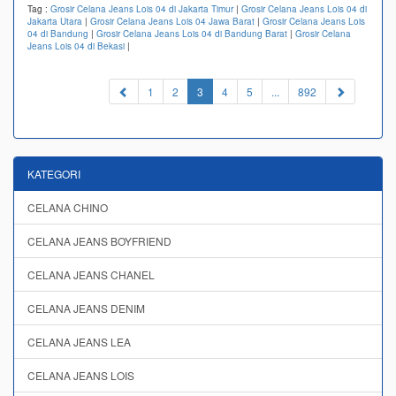
Tag :
Grosir Celana Jeans Lois 04 di Jakarta Timur
|
Grosir Celana Jeans Lois 04 di
Jakarta Utara
|
Grosir Celana Jeans Lois 04 Jawa Barat
|
Grosir Celana Jeans Lois
04 di Bandung
|
Grosir Celana Jeans Lois 04 di Bandung Barat
|
Grosir Celana
Jeans Lois 04 di Bekasi
|
(current)
1
2
3
4
5
...
892
KATEGORI
CELANA CHINO
CELANA JEANS BOYFRIEND
CELANA JEANS CHANEL
CELANA JEANS DENIM
CELANA JEANS LEA
CELANA JEANS LOIS