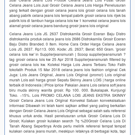
Celana Jeans Lois Jual Grosir Celana Jeans Lois Harga Penelusuran
yang terkait dengan grosir celana jeans lois grosir celana lois tanah
abang pabrik celana jeans lois tempat pabrik grosir celana lois rijek bs
pabrik lois di tambun harga celana lois kw 1 konveksi celana jeans lois
alamat grosir celana jeans bandung grosir jeans lois original
Celana Jeans Lois JS. 2637 Distrokamila Grosir Eceran Baju Distro
distrokamila produk celana jeans lois 2686 Distrokamila Grosir Eceran
Baju Distro Branded. 0 Item. Home Cara Order Harga Celana Jeans
Lois JS. 2637. Rp113. 000. Kode: JS. 2637; Berat: 650 Gram. 'grosir
celana lois kw' in Supplierjeansmurah | Scoop supplierjeansmurah ?
tag grosir celana lois kw 25 Apr 2018 Supplierjeansmurah filtered by
grosir celana lois kw. Koleksi Harga Lois Jeans Terbaru Toko Fatih
tokofatih Produk 15 Mar 2018 celana jeans lois fashion original Cek
Juga: Lois Jeans Original, Jeans Lois Original (promo!) Lois original
murah Lois asli harga grosir Sepatu Skinny Jeans LOIS | harga online
terbaik di Indonesia | iPrice iprice Pakaian Jeans Lois celana soft jeans
biru muda skinny wanita grosir. Rp 100. 000. Bukalapak. Kunjungi
Toko. −15%. Lois PROMO CELANA LOIS JEANS EKSTRA SKINNY
Grosir Celana Jeans Lois Original Konveksi Satuan konveksisatuan
informasi Dibawah ini telah kami sajikan artikel yang paling berkaitan
dengan Grosir Celana Jeans Lois Original sebagai salah satu referensi
khusus untuk anda. Hasil penelusuran untuk Grosir Celana Lois Di
Grosir, Kulakan grosir kulakan search ?q %20Grosir Celana Lois Di
Tanah Abang Sepertinya Anda perlu melirik referensi tempat tempat
kulakan celana jeans murah, meskipun letaknya di berbagai kota, tapi