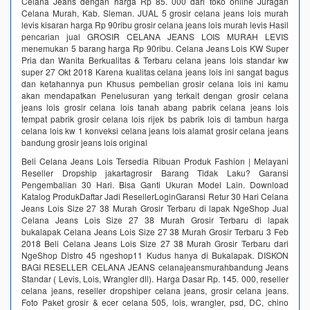
Celana Jeans dengan harga Rp 85. 000 dari toko online Juragan
Celana Murah, Kab. Sleman. JUAL 5 grosir celana jeans lois murah
levis kisaran harga Rp 90ribu grosir celana jeans lois murah levis Hasil
pencarian jual GROSIR CELANA JEANS LOIS MURAH LEVIS
menemukan 5 barang harga Rp 90ribu. Celana Jeans Lois KW Super
Pria dan Wanita Berkualitas & Terbaru celana jeans lois standar kw
super 27 Okt 2018 Karena kualitas celana jeans lois ini sangat bagus
dan ketahannya pun Khusus pembelian grosir celana lois ini kamu
akan mendapatkan Penelusuran yang terkait dengan grosir celana
jeans lois grosir celana lois tanah abang pabrik celana jeans lois
tempat pabrik grosir celana lois rijek bs pabrik lois di tambun harga
celana lois kw 1 konveksi celana jeans lois alamat grosir celana jeans
bandung grosir jeans lois original
Beli Celana Jeans Lois Tersedia Ribuan Produk Fashion | Melayani
Reseller Dropship‎ jakartagrosir Barang Tidak Laku? Garansi
Pengembalian 30 Hari. Bisa Ganti Ukuran Model Lain. Download
Katalog ProdukDaftar Jadi ResellerLoginGaransi Retur 30 Hari Celana
Jeans Lois Size 27 38 Murah Grosir Terbaru di lapak NgeShop‎ Jual
Celana Jeans Lois Size 27 38 Murah Grosir Terbaru di lapak
bukalapak Celana Jeans Lois Size 27 38 Murah Grosir Terbaru 3 Feb
2018 Beli Celana Jeans Lois Size 27 38 Murah Grosir Terbaru dari
NgeShop Distro 45 ngeshop11 Kudus hanya di Bukalapak. DISKON
BAGI RESELLER CELANA JEANS celanajeansmurahbandung Jeans
Standar ( Levis, Lois, Wrangler dll). Harga Dasar Rp. 145. 000, reseller
celana jeans, reseller dropshiper celana jeans, grosir celana jeans.
Foto Paket grosir & ecer celana 505, lois, wrangler, psd, DC, chino