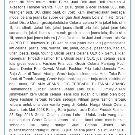
pant, dll 75rb forum. detik Bursa Jual Beli Jual Beli Pakaian &
Aksesoris Fashion Wanita 7 Jun 2018 grosir & ecer celana 505, lois,
wrangler, psd, DC, chino pant, dll 75rb. kami menyediakan berbagai
model celana jeans kw super dengan Jual Jeans Lois Slim Fit | Grosir
Jaket Distro Murah grosirjaketdistro Celana celana Pria jaket lois slim
fit; lois slimfit; Jaket lois; jaket jeans slimfit pria lois; jaket jean lois
samarinda; jaket distro slim murah; grosir celana jeans lois; distro slim
fitt; produk jual jeans lois kw | Amalfila amalfila Jual Jual Jeans Lois Kw
SUPER DC Biruwash 01 | Bukan celana jeans levis lois | grosir celana
kw celana, jeans, pria, wanita, utk, jaket, couple, pasangan, hadiah,
ultah, pesta, kerja, touring Grosir Jeans Celana OLX olx Semua iklan
Keperluan Pribadi Fashion Pria Grosir Jeans OLX. jual celana jeans
lois grosir eceran. Fashion Pria Jual Grosir Celana Panjang Putih
Jeans Denim Pria Cowok Murah. Fashion Pria LoisIndonesia Toko
Baju Anak di Tanah Abang, Grosir baju loisindonesia Hub: Toko Baju
Anak di Tanah Abang, Grosir baju anak, supplier baju anak, distributor
baju anak, CELANA JEANS LOIS TERBARU DI TANAH ABANG.
Rekomendasi Grosir Celana Jeans Lois 2018 | JimMyLoRAM
jimmyloram Item Grosir celana jeans lois sudah dituliskan oleh blog
Gaya Fashion Terbaik Terbaru sebagai Pilihan gaya fashion terbaik
terbaru untuk pria dan wanita yang di Koleksi Harga Grosir Celana
Jeans Lois Mei 2018 Paling Baru jualoo. asia Daftar Produk Fashion
25 Sep 2018 Grosir Celana Jeans Lois – Untuk anda yang mau
memerlukan Grosir Celana Jeans Lois ini, kami akan memberikan
sebagian isu yang sangat Jual Celana Jeans Lois
pusatfashionbandung13 2018 03 jual celana jeans lois 21 Mar 2018
Jual Celana Jeans Lois Produk Celana Jeans Lois Pusat Grosir