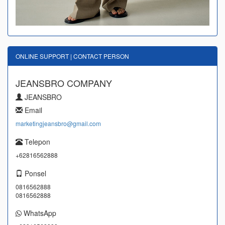
ONLINE SUPPORT | CONTACT PERSON
JEANSBRO COMPANY
JEANSBRO
Email
marketingjeansbro@gmail.com
Telepon
+62816562888
Ponsel
0816562888
0816562888
WhatsApp