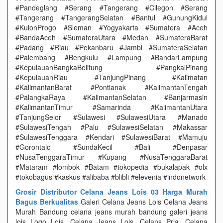
#Pandeglang #Serang #Tangerang #Cilegon #Serang
#Tangerang #TangerangSelatan #Bantul #GunungKidul
#KulonProgo #Sleman #Yogyakarta #Sumatera #Aceh
#BandaAceh #SumateraUtara #Medan #SumateraBarat
#Padang #Riau #Pekanbaru #Jambi #SumateraSelatan
#Palembang #Bengkulu #Lampung #BandarLampung
#KepulauanBangkaBelitung #PangkalPinang
#KepulauanRiau #TanjungPinang #Kalimatan
#KalimantanBarat #Pontianak #KalimantanTengah
#PalangkaRaya #KalimantanSelatan #Banjarmasin
#KalimantanTimur #Samarinda #KalimantanUtara
#TanjungSelor #Sulawesi #SulawesiUtara #Manado
#SulawesiTengah #Palu #SulawesiSelatan #Makassar
#SulawesiTenggara #Kendari #SulawesiBarat #Mamuju
#Gorontalo #SundaKecil #Bali #Denpasar
#NusaTenggaraTimur #Kupang #NusaTenggaraBarat
#Mataram #lombok #Batam #tokopedia #bukalapak #olx
#tokobagus #kaskus #alibaba #blibli #elevenia #indonetwork
Grosir Distributor Celana Jeans Lois 03 Harga Murah
Bagus Berkualitas
Galeri Celana Jeans Lois Celana Jeans
Murah Bandung celana jeans murah bandung galeri jeans
lois Logo Lois, Celana Jeans Lois, Celans Pria, Celana