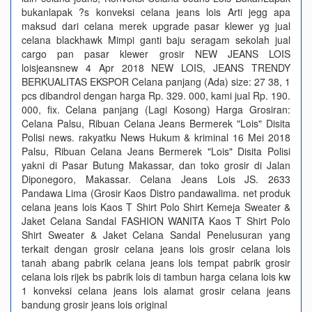
bukanlapak ?s konveksi celana jeans lois Arti jegg apa
maksud dari celana merek upgrade pasar klewer yg jual
celana blackhawk Mimpi ganti baju seragam sekolah jual
cargo pan pasar klewer grosir NEW JEANS LOIS
loisjeansnew 4 Apr 2018 NEW LOIS, JEANS TRENDY
BERKUALITAS EKSPOR Celana panjang (Ada) size: 27 38, 1
pcs dibandrol dengan harga Rp. 329. 000, kami jual Rp. 190.
000, fix. Celana panjang (Lagi Kosong) Harga Grosiran:
Celana Palsu, Ribuan Celana Jeans Bermerek "Lois" Disita
Polisi news. rakyatku News Hukum & kriminal 16 Mei 2018
Palsu, Ribuan Celana Jeans Bermerek "Lois" Disita Polisi
yakni di Pasar Butung Makassar, dan toko grosir di Jalan
Diponegoro, Makassar. Celana Jeans Lois JS. 2633
Pandawa Lima (Grosir Kaos Distro pandawalima. net produk
celana jeans lois Kaos T Shirt Polo Shirt Kemeja Sweater &
Jaket Celana Sandal FASHION WANITA Kaos T Shirt Polo
Shirt Sweater & Jaket Celana Sandal Penelusuran yang
terkait dengan grosir celana jeans lois grosir celana lois
tanah abang pabrik celana jeans lois tempat pabrik grosir
celana lois rijek bs pabrik lois di tambun harga celana lois kw
1 konveksi celana jeans lois alamat grosir celana jeans
bandung grosir jeans lois original