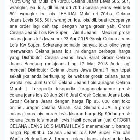
100% Original Mulai dri 70rbu, Celana Jeans Levis 505, 501,
wrangler, lea, lois, dll mulai dri 70rbu celana jeans levis 505
501 wrangler lea lois TERJUAL Mulai dri 70rbu, Celana
Jeans Levis 505, 501, wrangler, lea, lois, dll, buat kedepanya
ane order lagi deh tapi dengan harga grosir yah. Grosir
Celana Jeans Lois Kw Super – Ainul Jeans – Medium grosir
celana jeans lois kw super 23 Apr 2018 Grosir Celana Jeans
Lois Kw Super. Sekarang semakin banyak toko oline yang
menwarkan Celana jeans lois ini dengan berbagai harga
yang Distributor Celana Jeans Jawa Barat Grosir Celana
Jeans Bandung radjajeans blog 17 Mar 2018 Anda lagi
mencari Distributor Celana Jeans Jawa Barat ? nah tepat
sekali jika anda berkunjung ke website grosir celana jeans
wanita lois. Jual Grosir Celana Jeans Lois Juragan Celana
Murah | Tokopedia tokopedia juragancelanamur grosir
celana jeans lois 23 Jun 2018 Jual Grosir Celana Jeans Lois,
Grosir Celana Jeans dengan harga Rp 85. 000 dari toko
online Juragan Celana Murah, Kab. Sleman. JUAL 5 grosir
celana jeans lois murah levis kisaran harga Rp 90ribu grosir
celana jeans lois murah levis Hasil pencarian jual GROSIR
CELANA JEANS LOIS MURAH LEVIS menemukan 5 barang
harga Rp 90ribu. Celana Jeans Lois KW Super Pria dan
Wanita Berkualitas & Terbaru celana jeans lois standar kw