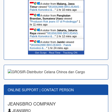
A visitor from
Malang, Jawa
Timur
viewed "
0816562888 BROJEANS :
Pabrik Konveksi &…
"
1 hr 10 mins ago
A visitor from
Pangkalan
Brandan, Sumatera Utara
viewed
"
Produsen Rok jeans 07 di Probolinggo
"
1
hr 11 mins ago
A visitor from
Jakarta, Jakarta
Raya
viewed "
0816562888 BROJEANS :
Pabrik Konveksi &…
"
1 hr 12 mins ago
A visitor from
Jambi
viewed
"
0816562888 BROJEANS : Pabrik
Konveksi &…
"
1 hr 24 mins ago
Get Script
Real Time
Tracking ON
ONLINE SUPPORT | CONTACT PERSON
JEANSBRO COMPANY
JEANSBRO