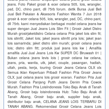
jeans. Foto Paket grosir & ecer celana 505, lois, wrangler,
psd, DC, chino pant, dll 75rb forum. detik Bursa Jual Beli
Jual Beli Pakaian & Aksesoris Fashion Wanita 7 Jun 2018
grosir & ecer celana 505, lois, wrangler, psd, DC, chino pant,
dll 75rb. kami menyediakan berbagai model celana jeans kw
super dengan Jual Jeans Lois Slim Fit | Grosir Jaket Distro
Murah grosirjaketdistro Celana celana Pria jaket lois slim fit;
lois slimfit; Jaket lois; jaket jeans slimfit pria lois; jaket jean
lois samarinda; jaket distro slim murah; grosir celana jeans
lois; distro slim fitt; produk jual jeans lois kw | Amalfila
amalfila Jual Jual Jeans Lois Kw SUPER DC Biruwash 01 |
Bukan celana jeans levis lois | grosir celana kw celana,
jeans, pria, wanita, utk, jaket, couple, pasangan, hadiah,
ultah, pesta, kerja, touring Grosir Jeans Celana OLX olx
Semua iklan Keperluan Pribadi Fashion Pria Grosir Jeans
OLX. jual celana jeans lois grosir eceran. Fashion Pria Jual
Grosir Celana Panjang Putih Jeans Denim Pria Cowok
Murah. Fashion Pria LoisIndonesia Toko Baju Anak di Tanah
Abang, Grosir baju loisindonesia Hub: Toko Baju Anak di
Tanah Abang, Grosir baju anak, supplier baju anak,
distributor baju anak, CELANA JEANS LOIS TERBARU DI
TANAH ABANG. Rekomendasi Grosir Celana Jeans Lois