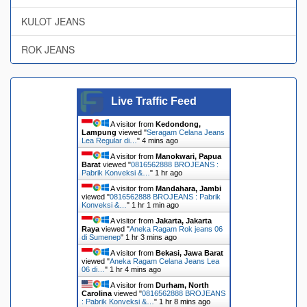
KULOT JEANS
ROK JEANS
Live Traffic Feed
A visitor from
Kedondong,
Lampung
viewed "
Seragam Celana Jeans
Lea Regular di…
"
4 mins ago
A visitor from
Manokwari, Papua
Barat
viewed "
0816562888 BROJEANS :
Pabrik Konveksi &…
"
1 hr ago
A visitor from
Mandahara, Jambi
viewed "
0816562888 BROJEANS : Pabrik
Konveksi &…
"
1 hr 1 min ago
A visitor from
Jakarta, Jakarta
Raya
viewed "
Aneka Ragam Rok jeans 06
di Sumenep
"
1 hr 3 mins ago
A visitor from
Bekasi, Jawa Barat
viewed "
Aneka Ragam Celana Jeans Lea
06 di…
"
1 hr 4 mins ago
A visitor from
Durham, North
Carolina
viewed "
0816562888 BROJEANS
: Pabrik Konveksi &…
"
1 hr 8 mins ago