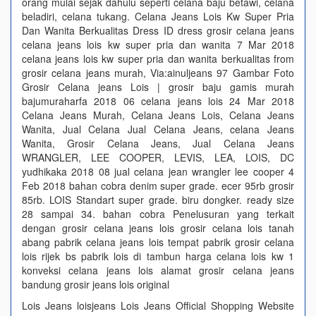
orang mulai sejak dahulu seperti celana baju betawi, celana
beladiri, celana tukang. Celana Jeans Lois Kw Super Pria
Dan Wanita Berkualitas Dress ID dress grosir celana jeans
celana jeans lois kw super pria dan wanita 7 Mar 2018
celana jeans lois kw super pria dan wanita berkualitas from
grosir celana jeans murah, Via:ainuljeans 97 Gambar Foto
Grosir Celana jeans Lois | grosir baju gamis murah
bajumuraharfa 2018 06 celana jeans lois 24 Mar 2018
Celana Jeans Murah, Celana Jeans Lois, Celana Jeans
Wanita, Jual Celana Jual Celana Jeans, celana Jeans
Wanita, Grosir Celana Jeans, Jual Celana Jeans
WRANGLER, LEE COOPER, LEVIS, LEA, LOIS, DC
yudhikaka 2018 08 jual celana jean wrangler lee cooper 4
Feb 2018 bahan cobra denim super grade. ecer 95rb grosir
85rb. LOIS Standart super grade. biru dongker. ready size
28 sampai 34. bahan cobra Penelusuran yang terkait
dengan grosir celana jeans lois grosir celana lois tanah
abang pabrik celana jeans lois tempat pabrik grosir celana
lois rijek bs pabrik lois di tambun harga celana lois kw 1
konveksi celana jeans lois alamat grosir celana jeans
bandung grosir jeans lois original
Lois Jeans loisjeans Lois Jeans Official Shopping Website