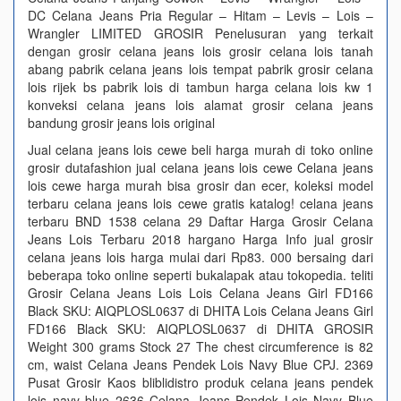
DC Celana Jeans Pria Regular – Hitam – Levis – Lois –
Wrangler LIMITED GROSIR Penelusuran yang terkait
dengan grosir celana jeans lois grosir celana lois tanah
abang pabrik celana jeans lois tempat pabrik grosir celana
lois rijek bs pabrik lois di tambun harga celana lois kw 1
konveksi celana jeans lois alamat grosir celana jeans
bandung grosir jeans lois original
Jual celana jeans lois cewe beli harga murah di toko online
grosir dutafashion jual celana jeans lois cewe Celana jeans
lois cewe harga murah bisa grosir dan ecer, koleksi model
terbaru celana jeans lois cewe gratis katalog! celana jeans
terbaru BND 1538 celana 29 Daftar Harga Grosir Celana
Jeans Lois Terbaru 2018 hargano Harga Info jual grosir
celana jeans lois harga mulai dari Rp83. 000 bersaing dari
beberapa toko online seperti bukalapak atau tokopedia. teliti
Grosir Celana Jeans Lois Lois Celana Jeans Girl FD166
Black SKU: AIQPLOSL0637 di DHITA Lois Celana Jeans Girl
FD166 Black SKU: AIQPLOSL0637 di DHITA GROSIR
Weight 300 grams Stock 27 The chest circumference is 82
cm, waist Celana Jeans Pendek Lois Navy Blue CPJ. 2369
Pusat Grosir Kaos bliblidistro produk celana jeans pendek
lois navy blue 2636 Celana Jeans Pendek Lois Navy Blue