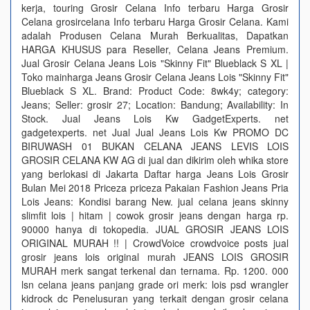
kerja, touring Grosir Celana Info terbaru Harga Grosir
Celana grosircelana Info terbaru Harga Grosir Celana. Kami
adalah Produsen Celana Murah Berkualitas, Dapatkan
HARGA KHUSUS para Reseller, Celana Jeans Premium.
Jual Grosir Celana Jeans Lois "Skinny Fit" Blueblack S XL |
Toko mainharga Jeans Grosir Celana Jeans Lois "Skinny Fit"
Blueblack S XL. Brand: Product Code: 8wk4y; category:
Jeans; Seller: grosir 27; Location: Bandung; Availability: In
Stock. Jual Jeans Lois Kw GadgetExperts. net
gadgetexperts. net Jual Jual Jeans Lois Kw PROMO DC
BIRUWASH 01 BUKAN CELANA JEANS LEVIS LOIS
GROSIR CELANA KW AG di jual dan dikirim oleh whika store
yang berlokasi di Jakarta Daftar harga Jeans Lois Grosir
Bulan Mei 2018 Priceza priceza Pakaian Fashion Jeans Pria
Lois Jeans: Kondisi barang New. jual celana jeans skinny
slimfit lois | hitam | cowok grosir jeans dengan harga rp.
90000 hanya di tokopedia. JUAL GROSIR JEANS LOIS
ORIGINAL MURAH !! | CrowdVoice crowdvoice posts jual
grosir jeans lois original murah JEANS LOIS GROSIR
MURAH merk sangat terkenal dan ternama. Rp. 1200. 000
lsn celana jeans panjang grade ori merk: lois psd wrangler
kidrock dc Penelusuran yang terkait dengan grosir celana