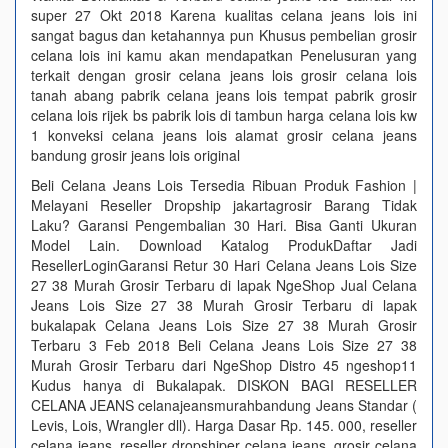
super 27 Okt 2018 Karena kualitas celana jeans lois ini
sangat bagus dan ketahannya pun Khusus pembelian grosir
celana lois ini kamu akan mendapatkan Penelusuran yang
terkait dengan grosir celana jeans lois grosir celana lois
tanah abang pabrik celana jeans lois tempat pabrik grosir
celana lois rijek bs pabrik lois di tambun harga celana lois kw
1 konveksi celana jeans lois alamat grosir celana jeans
bandung grosir jeans lois original
Beli Celana Jeans Lois Tersedia Ribuan Produk Fashion |
Melayani Reseller Dropship‎ jakartagrosir Barang Tidak
Laku? Garansi Pengembalian 30 Hari. Bisa Ganti Ukuran
Model Lain. Download Katalog ProdukDaftar Jadi
ResellerLoginGaransi Retur 30 Hari Celana Jeans Lois Size
27 38 Murah Grosir Terbaru di lapak NgeShop‎ Jual Celana
Jeans Lois Size 27 38 Murah Grosir Terbaru di lapak
bukalapak Celana Jeans Lois Size 27 38 Murah Grosir
Terbaru 3 Feb 2018 Beli Celana Jeans Lois Size 27 38
Murah Grosir Terbaru dari NgeShop Distro 45 ngeshop11
Kudus hanya di Bukalapak. DISKON BAGI RESELLER
CELANA JEANS celanajeansmurahbandung Jeans Standar (
Levis, Lois, Wrangler dll). Harga Dasar Rp. 145. 000, reseller
celana jeans, reseller dropshiper celana jeans, grosir celana