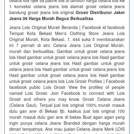
celana lois rijek bs pabrik lois di tambun harga celana lois kw
1 konveksi celana jeans lois alamat grosir celana jeans
bandung grosir jeans lois original
Grosir Distributor Jaket
Jeans 06 Harga Murah Bagus Berkualitas
Jeans Lois Original Murah Beranda | Facebook id facebook
Tempat Kota Bekasi Men's Clothing Store Jeans Lois
Original Murah, Kota Bekasi. 1. 444 suka 5 membicarakan
ini 7 pernah di sini. Celana Jeans Lois Original Murah,
murah dan berkualitas. Gambar untuk grosir celana jeans
lois Hasil gambar untuk grosir celana jeans lois Hasil gambar
untuk grosir celana jeans lois Hasil gambar untuk grosir
celana jeans lois Hasil gambar untuk grosir celana jeans lois
Hasil gambar untuk grosir celana jeans lois Hasil gambar
untuk grosir celana jeans lois Lois Grosir Profiles | Facebook
facebook public Lois Grosir View the profiles of people
named Lois Grosir. Join Facebook to connect with Lois
Grosir and others you may know. Grosir Celana Jeans
(Celana Gaul). Terjual jual lois original 100% murah masuk
dulu gan ane di Bekasi fjb. kaskus jual lois original 100
murah masuk dulu gan ane di bekas Buat agan agan yang
ingin punya celana Jeans Branded dengan harga murah
dimari tempatnya. Ane mau jualan Celana Jeans Merk LOIS