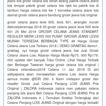
jeans lois grosir celana lois tanah abang pabrik celana jeans
lois tempat pabrik grosir celana lois rijek bs pabrik lois di
tambun harga celana lois kw 1 konveksi celana jeans lois
alamat grosir celana jeans bandung grosir jeans lois original
grosir celana jeans levis 505, levis 501, wrangler murah
distrostyleremaja 2018 05 grosir celana jeans levis 505 levis
501 25 Mei 2018 GROSIR CELANA JEANS STANDART
REGULER MERK LEVIS 505 PUSAT GROSIR JEANS LEVIS
MURAH TERSEDIA BERBAGAI TYPE 48 Harga Grosir
Celana Jeans Lois Terbaru 2018 | DEMO GRABTAG demo1.
grabtag. xyz harga grosir celana jeans lois Jual Grosir
Celana Jeans Lois, Kisaran Harga Mulai Rp73. 000 Rp179.
000 update dari banyak Toko Online. Lihat Harga Terbaik
dan Berbagai Tawaran harga grosir celana lois original |
Celana celanabaru2018 Celana 11 Jan 2018 Di sini
adityajeans akan menawarkan celana Lois Jeans Harga
semua model @IDR 290. k Kami melayani grosir dan
resaller Grosir Jual Celana Panjang LOIS JEANS Pria
Original | ZALORA Indonesia zalora men pakaian celana
panjang lois jeans Beli Celana Panjang LOIS JEANS Pria di
ZALORA Indonesia ® | Temukan Koleksi Terlengkap dari
Celana Panjang LOIS JEANS Original dengan harga terbaik!