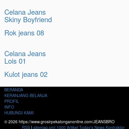
Celana Jeans
Skiny Boyfriend
Rok jeans 08
Celana Jeans
Lois 01
Kulot jeans 02
BERANDA
KERANJANG BELANJA
PROFIL
INFO
HUBUNGI KAMI
© 2026 https://www.grosirpekalonganonline.com/JEANSBRO
RSS
|
sitemap.xml
1000 Artikel
Today's News
Kontraktor