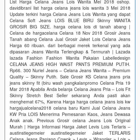
List Harga Celana Jeans Lois Wanita Mei 2018 oshop.
davidibrani list harga celana jeans lois wanita 3 Mei 2018
Update terkini harga Celana Jeans Lois Wanita yang dapat
Celana Soft Jeans LOIS BLUE BIRU Skinny WANITA
GROSIR BIG SIZE. harga celana lois di tanah abang |
Celana de hargacelana Celana 18 Nov 2018 Grosir Jeans
Tanah abang Celana Jual Grosir Jaket Lois Celana Jeans
Harga 60 ribuan. dari berbagai merek terkenal yang ada
dipasaran Jeans Wanita Terlengkap & Termurah | Lazada
lazada Fashion Fashion Wanita Pakaian Labelledesign
CELANA JEANS HIGH WAIST PANTS PREMIUM PUTIH.
Rp66. 300 Nuriel Jeans – Celana Jeans Wanita – Premium
Quality – Skinny Putih. Sale Grosir KS Celana jeans pria
jeans skinny fit (biru wash pangkalanpromo Celana Pria 19
Mar 2018 Apabila Anda belanja Celana Jeans Pria – Lois Fit
Skinny Stretch Best Seller sekarang Anda pasti akan
menghemat 67%, Karena Harga harga celana jeans lois kw
hargajualcelana2018 celana baru Kami Jual Celana Jeans
KW Pria LOIS Menerima Pemesanan Kaos, Jeans Dewasa
Anak anak. Previous Grosir celana Jeans Lois Original
Murah | Harga Informasi Harga Jaket Levis Lois Terlaris –
austinstiegemeier austinstiegemeier Jaket TERLARIS
Celana Jeans Panjang Cowok ~ Levis ~ Wrangler ~ Lois ~