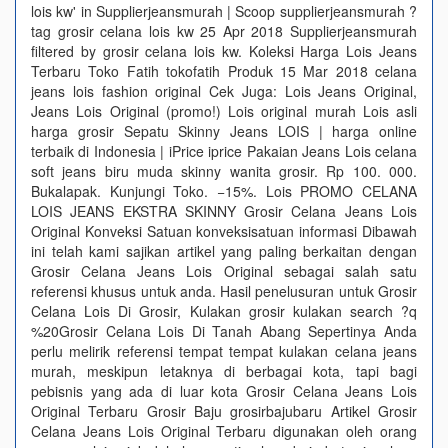
lois kw' in Supplierjeansmurah | Scoop supplierjeansmurah ?
tag grosir celana lois kw 25 Apr 2018 Supplierjeansmurah
filtered by grosir celana lois kw. Koleksi Harga Lois Jeans
Terbaru Toko Fatih tokofatih Produk 15 Mar 2018 celana
jeans lois fashion original Cek Juga: Lois Jeans Original,
Jeans Lois Original (promo!) Lois original murah Lois asli
harga grosir Sepatu Skinny Jeans LOIS | harga online
terbaik di Indonesia | iPrice iprice Pakaian Jeans Lois celana
soft jeans biru muda skinny wanita grosir. Rp 100. 000.
Bukalapak. Kunjungi Toko. −15%. Lois PROMO CELANA
LOIS JEANS EKSTRA SKINNY Grosir Celana Jeans Lois
Original Konveksi Satuan konveksisatuan informasi Dibawah
ini telah kami sajikan artikel yang paling berkaitan dengan
Grosir Celana Jeans Lois Original sebagai salah satu
referensi khusus untuk anda. Hasil penelusuran untuk Grosir
Celana Lois Di Grosir, Kulakan grosir kulakan search ?q
%20Grosir Celana Lois Di Tanah Abang Sepertinya Anda
perlu melirik referensi tempat tempat kulakan celana jeans
murah, meskipun letaknya di berbagai kota, tapi bagi
pebisnis yang ada di luar kota Grosir Celana Jeans Lois
Original Terbaru Grosir Baju grosirbajubaru Artikel Grosir
Celana Jeans Lois Original Terbaru digunakan oleh orang