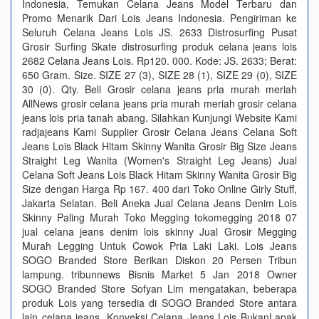
Indonesia, Temukan Celana Jeans Model Terbaru dan
Promo Menarik Dari Lois Jeans Indonesia. Pengiriman ke
Seluruh Celana Jeans Lois JS. 2633 Distrosurfing Pusat
Grosir Surfing Skate distrosurfing produk celana jeans lois
2682 Celana Jeans Lois. Rp120. 000. Kode: JS. 2633; Berat:
650 Gram. Size. SIZE 27 (3), SIZE 28 (1), SIZE 29 (0), SIZE
30 (0). Qty. Beli Grosir celana jeans pria murah meriah
AllNews grosir celana jeans pria murah meriah grosir celana
jeans lois pria tanah abang. Silahkan Kunjungi Website Kami
radjajeans Kami Supplier Grosir Celana Jeans Celana Soft
Jeans Lois Black Hitam Skinny Wanita Grosir Big Size Jeans
Straight Leg Wanita (Women's Straight Leg Jeans) Jual
Celana Soft Jeans Lois Black Hitam Skinny Wanita Grosir Big
Size dengan Harga Rp 167. 400 dari Toko Online Girly Stuff,
Jakarta Selatan. Beli Aneka Jual Celana Jeans Denim Lois
Skinny Paling Murah Toko Megging tokomegging 2018 07
jual celana jeans denim lois skinny Jual Grosir Megging
Murah Legging Untuk Cowok Pria Laki Laki. Lois Jeans
SOGO Branded Store Berikan Diskon 20 Persen Tribun
lampung. tribunnews Bisnis Market 5 Jan 2018 Owner
SOGO Branded Store Sofyan Lim mengatakan, beberapa
produk Lois yang tersedia di SOGO Branded Store antara
lain celana jeans, Konveksi Celana Jeans Lois BukanLapak