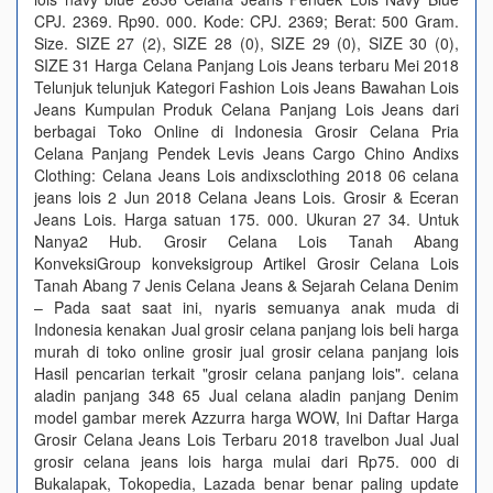
CPJ. 2369. Rp90. 000. Kode: CPJ. 2369; Berat: 500 Gram.
Size. SIZE 27 (2), SIZE 28 (0), SIZE 29 (0), SIZE 30 (0),
SIZE 31 Harga Celana Panjang Lois Jeans terbaru Mei 2018
Telunjuk telunjuk Kategori Fashion Lois Jeans Bawahan Lois
Jeans Kumpulan Produk Celana Panjang Lois Jeans dari
berbagai Toko Online di Indonesia Grosir Celana Pria
Celana Panjang Pendek Levis Jeans Cargo Chino Andixs
Clothing: Celana Jeans Lois andixsclothing 2018 06 celana
jeans lois 2 Jun 2018 Celana Jeans Lois. Grosir & Eceran
Jeans Lois. Harga satuan 175. 000. Ukuran 27 34. Untuk
Nanya2 Hub. Grosir Celana Lois Tanah Abang
KonveksiGroup konveksigroup Artikel Grosir Celana Lois
Tanah Abang 7 Jenis Celana Jeans & Sejarah Celana Denim
– Pada saat saat ini, nyaris semuanya anak muda di
Indonesia kenakan Jual grosir celana panjang lois beli harga
murah di toko online grosir jual grosir celana panjang lois
Hasil pencarian terkait "grosir celana panjang lois". celana
aladin panjang 348 65 Jual celana aladin panjang Denim
model gambar merek Azzurra harga WOW, Ini Daftar Harga
Grosir Celana Jeans Lois Terbaru 2018 travelbon Jual Jual
grosir celana jeans lois harga mulai dari Rp75. 000 di
Bukalapak, Tokopedia, Lazada benar benar paling update