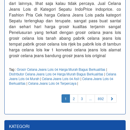
dari lainnya, lihat saja kalau tidak percaya. Jual Celana
Jeans Lois di Kategori Sepatu IndoPrice indoprice. co
Fashion Pria Cek harga Celana Jeans Lois pada kategori
Sepatu terlengkap dan terupate. sangat pass buat santai
dan sehari hari harga grosir kualitas terjamin sangat
Penelusuran yang terkait dengan grosir celana jeans lois
grosir celana lois tanah abang pabrik celana jeans lois
tempat pabrik grosir celana lois rijek bs pabrik lois di tambun
harga celana lois kw 1 konveksi celana jeans lois alamat
grosir celana jeans bandung grosir jeans lois original
Tag :
Grosir Celana Jeans Lois 04 Harga Murah Bagus Berkualitas
|
Distributor Celana Jeans Lois 04 Harga Murah Bagus Berkualitas
|
Celana
Jeans Lois 04 Murah
|
Celana Jeans Lois 04 Asli
|
Celana Jeans Lois 04
Berkualitas
|
Celana Jeans Lois 04 Terpercaya
|
(current)
1
2
3
...
892
KATEGORI