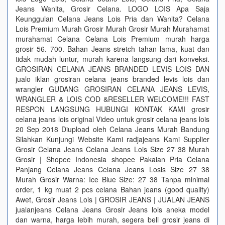
Jeans Wanita, Grosir Celana. LOGO LOIS Apa Saja
Keunggulan Celana Jeans Lois Pria dan Wanita? Celana
Lois Premium Murah Grosir Murah Grosir Murah Murahamat
murahamat Celana Celana Lois Premium murah harga
grosir 56. 700. Bahan Jeans stretch tahan lama, kuat dan
tidak mudah luntur, murah karena langsung dari konveksi.
GROSIRAN CELANA JEANS BRANDED LEVIS LOIS DAN
jualo iklan grosiran celana jeans branded levis lois dan
wrangler GUDANG GROSIRAN CELANA JEANS LEVIS,
WRANGLER & LOIS COD &RESELLER WELCOME!!! FAST
RESPON LANGSUNG HUBUNGI KONTAK KAMI grosir
celana jeans lois original Video untuk grosir celana jeans lois
20 Sep 2018 Diupload oleh Celana Jeans Murah Bandung
Silahkan Kunjungi Website Kami radjajeans Kami Supplier
Grosir Celana Jeans Celana Jeans Lois Size 27 38 Murah
Grosir | Shopee Indonesia shopee Pakaian Pria Celana
Panjang Celana Jeans Celana Jeans Losis Size 27 38
Murah Grosir Warna: Ice Blue Size: 27 38 Tanpa minimal
order, 1 kg muat 2 pcs celana Bahan jeans (good quality)
Awet, Grosir Jeans Lois | GROSIR JEANS | JUALAN JEANS
jualanjeans Celana Jeans Grosir Jeans lois aneka model
dan warna, harga lebih murah, segera beli grosir jeans di