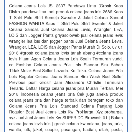
Celana Jeans Lois JS. 2637 Pandawa Lima (Grosir Kaos
Distro pandawalima. net produk celana jeans lois 2686 Kaos
T Shirt Polo Shirt Kemeja Sweater & Jaket Celana Sandal
FASHION WANITA Kaos T Shirt Polo Shirt Sweater & Jaket
Celana Sandal. Jual Celana Jeans Levis, Wrangler, LEA,
LOIS dan Jogger Pants griyasoloweb jual celana jeans levis
wrangler lea lois dan jogger pants Jual Celana Jeans Levis,
Wrangler, LEA, LOIS dan Jogger Pants Murah Di Solo. 07 01
2018 #grosir celana jeans levis tanah abang #celana jeans
levis hitam Agen Celana Jeans Lois Spain Termurah vudd.
co Fashion Celana Jeans Pria Lois Standar Biru Bahan
Tidak Melar Best Seller Lazada. Ke Toko. Celana Jeans Pria
Lois Reguler Celana Jeans Standar Biru Wosh Best Seller
Previous post Grosir Jam Alexandre Christie Termurah
Terlaris. Daftar Harga celana jeans pria Murah Terbaru Mei
2018 Indonesia celana jeans pria Cek juga aneka produk
celana jeans pria dan harga terbaik dari beragam toko dan
Celana Jeans Pria Lois Standard Celana Panjang Lois
Reguler Best Jual Jeans Lois Kw ProHarga. Xyz proharga.
xyz Jual Jual Jeans Lois Kw SUPER DC Biruwash 01 | Bukan
celana jeans levis lois | grosir celana kw celana, jeans, pria,
wanita, utk, jaket, couple, pasangan, hadiah, ultah, pesta,