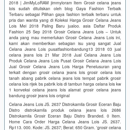
2018 | JimMyLoRAM jimmyloram Item Grosir celana jeans
lois sudah dituliskan oleh blog Gaya Fashion Terbaik
Terbaru sebagai Pilihan gaya fashion terbaik terbaru untuk
pria dan wanita yang di Koleksi Harga Grosir Celana Jeans
Lois Mei 2018 Paling Baru jualoo. asia Daftar Produk
Fashion 25 Sep 2018 Grosir Celana Jeans Lois – Untuk
anda yang mau memerlukan Grosir Celana Jeans Lois ini,
kami akan memberikan sebagian isu yang sangat Jual
Celana Jeans Lois pusatfashionbandung13 2018 03 jual
celana jeans lois 21 Mar 2018 Jual Celana Jeans Lois
Produk Celana Jeans Lois Pusat Grosir Celana Jeans Lois
Jual Grosir Celana Jeans Lois Harga Penelusuran yang
terkait dengan grosir celana jeans lois grosir celana lois
tanah abang pabrik celana jeans lois tempat pabrik grosir
celana lois rijek bs pabrik lois di tambun harga celana lois kw
1 konveksi celana jeans lois alamat grosir celana jeans
bandung grosir jeans lois original
Celana Jeans Lois JS. 2637 Distrokamila Grosir Eceran Baju
Distro distrokamila produk celana jeans lois 2686
Distrokamila Grosir Eceran Baju Distro Branded. 0 Item.
Home Cara Order Harga Celana Jeans Lois JS. 2637.
Rp113. 000. Kode: JS. 2637; Berat: 650 Gram. 'grosir celana