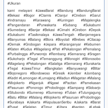
#Ukuran
kami melayani #JawaBarat #Bandung #BandungBarat
#Bekasi #Bogor #Ciamis #Cianjur #Cirebon #Garut
#Indramayu #Karawang #Kuningan #Majalengka
#Pangandaran #Purwakarta #Subang #Sukabumi
#Sumedang #Banjar #Bekasi #Cimahi #Cirebon #Depok
#Sukabumi #Tasikmalaya #JawaTengah #Banjarnegara
#Banyumas #Batang #Blora #Boyolali #Brebes #Cilacap
#Demak #Grobogan #Jepara #Karanganyar #Kebumen
#Klaten #Kudus #Magelang #Pati #Pekalongan #Pemalang
#Purbalingga #Purworejo #Rembang #Semarang #Sragen
#Sukoharjo #Tegal #Temanggung #Wonogiri #Wonosobo
#Magelang #Pekalongan #Salatiga #Semarang #Surakarta
#Tegal #JawaTimur #Bangkalan #Banyuwangi #Blitar
#Bojonegoro #Bondowoso #Gresik #Jember #Jombang
#Kediri #Lamongan #Lumajang #Madiun #Magetan #Malang
#Mojokerto #Nganjuk #Ngawi #Pacitan #Pamekasan
#Pasuruan #Ponorogo #Probolinggo #Sampang #Sidoarjo
#Situbondo #Sumenep #Sumenep #Tuban #Tulungagung
#Batu #Blitar #Malang #Mojokerto #Pasuruan #Probolinggo
#Surabaya #Jakarta #KepulauanSeribu #Jakarta #Barat
#Pusat #Selatan #Timur #Utara #banten #Lebak