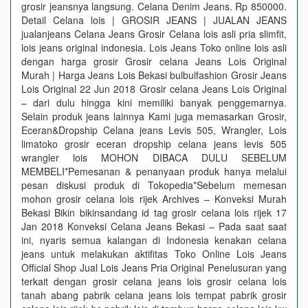
grosir jeansnya langsung. Celana Denim Jeans. Rp 850000.
Detail Celana lois | GROSIR JEANS | JUALAN JEANS
jualanjeans Celana Jeans Grosir Celana lois asli pria slimfit,
lois jeans original indonesia. Lois Jeans Toko online lois asli
dengan harga grosir Grosir celana Jeans Lois Original
Murah | Harga Jeans Lois Bekasi bulbulfashion Grosir Jeans
Lois Original 22 Jun 2018 Grosir celana Jeans Lois Original
– dari dulu hingga kini memiliki banyak penggemarnya.
Selain produk jeans lainnya Kami juga memasarkan Grosir,
Eceran&Dropship Celana jeans Levis 505, Wrangler, Lois
limatoko grosir eceran dropship celana jeans levis 505
wrangler lois MOHON DIBACA DULU SEBELUM
MEMBELI*Pemesanan & penanyaan produk hanya melalui
pesan diskusi produk di Tokopedia*Sebelum memesan
mohon grosir celana lois rijek Archives – Konveksi Murah
Bekasi Bikin bikinsandang id tag grosir celana lois rijek 17
Jan 2018 Konveksi Celana Jeans Bekasi – Pada saat saat
ini, nyaris semua kalangan di Indonesia kenakan celana
jeans untuk melakukan aktifitas Toko Online Lois Jeans
Official Shop Jual Lois Jeans Pria Original Penelusuran yang
terkait dengan grosir celana jeans lois grosir celana lois
tanah abang pabrik celana jeans lois tempat pabrik grosir