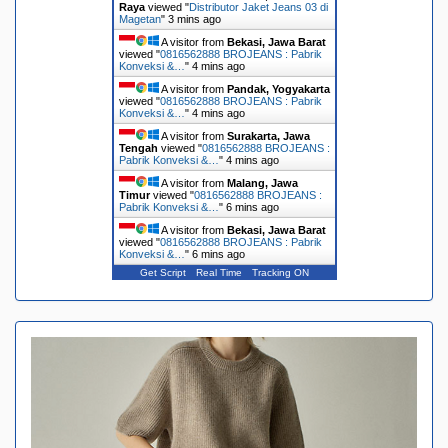
Raya
viewed "
Distributor Jaket Jeans 03 di
Magetan
"
3 mins ago
A visitor from
Bekasi, Jawa Barat
viewed "
0816562888 BROJEANS : Pabrik
Konveksi &…
"
4 mins ago
A visitor from
Pandak, Yogyakarta
viewed "
0816562888 BROJEANS : Pabrik
Konveksi &…
"
4 mins ago
A visitor from
Surakarta, Jawa
Tengah
viewed "
0816562888 BROJEANS :
Pabrik Konveksi &…
"
4 mins ago
A visitor from
Malang, Jawa
Timur
viewed "
0816562888 BROJEANS :
Pabrik Konveksi &…
"
6 mins ago
A visitor from
Bekasi, Jawa Barat
viewed "
0816562888 BROJEANS : Pabrik
Konveksi &…
"
6 mins ago
Get Script
Real Time
Tracking ON