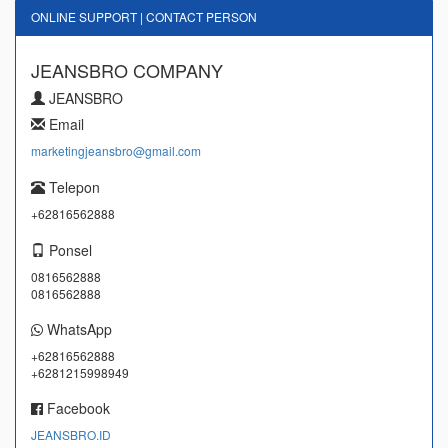
ONLINE SUPPORT | CONTACT PERSON
JEANSBRO COMPANY
JEANSBRO
Email
marketingjeansbro@gmail.com
Telepon
+62816562888
Ponsel
0816562888
0816562888
WhatsApp
+62816562888
+6281215998949
Facebook
JEANSBRO.ID