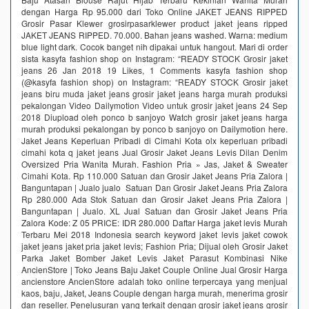
dengan Harga Rp 95.000 dari Toko Online JAKET JEANS RIPPED
Grosir Pasar Klewer grosirpasarklewer product jaket jeans ripped
JAKET JEANS RIPPED. 70.000. Bahan jeans washed. Warna: medium
blue light dark. Cocok banget nih dipakai untuk hangout. Mari di order
sista kasyfa fashion shop on Instagram: “READY STOCK Grosir jaket
jeans 26 Jan 2018 19 Likes, 1 Comments kasyfa fashion shop
(@kasyfa fashion shop) on Instagram: “READY STOCK Grosir jaket
jeans biru muda jaket jeans grosir jaket jeans harga murah produksi
pekalongan Video Dailymotion Video untuk grosir jaket jeans 24 Sep
2018 Diupload oleh ponco b sanjoyo Watch grosir jaket jeans harga
murah produksi pekalongan by ponco b sanjoyo on Dailymotion here.
Jaket Jeans Keperluan Pribadi di Cimahi Kota olx keperluan pribadi
cimahi kota q jaket jeans Jual Grosir Jaket Jeans Levis Dilan Denim
Oversized Pria Wanita Murah. Fashion Pria » Jas, Jaket & Sweater
Cimahi Kota. Rp 110.000 Satuan dan Grosir Jaket Jeans Pria Zalora |
Banguntapan | Jualo jualo Satuan Dan Grosir Jaket Jeans Pria Zalora
Rp 280.000 ‎Ada Stok Satuan dan Grosir Jaket Jeans Pria Zalora |
Banguntapan | Jualo. XL Jual Satuan dan Grosir Jaket Jeans Pria
Zalora Kode: Z 05 PRICE: IDR 280.000 Daftar Harga jaket levis Murah
Terbaru Mei 2018 Indonesia search keyword jaket levis jaket cowok
jaket jeans jaket pria jaket levis; Fashion Pria; Dijual oleh Grosir Jaket
Parka Jaket Bomber Jaket Levis Jaket Parasut Kombinasi Nike
AncienStore | Toko Jeans Baju Jaket Couple Online Jual Grosir Harga
ancienstore AncienStore adalah toko online terpercaya yang menjual
kaos, baju, Jaket, Jeans Couple dengan harga murah, menerima grosir
dan reseller. Penelusuran yang terkait dengan grosir jaket jeans grosir