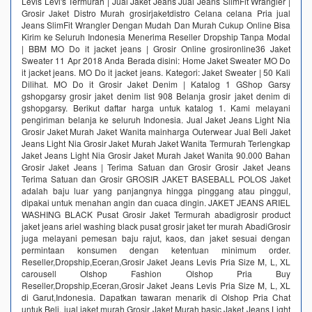
Levis Levi's Termurah | Jual Jaket Jeans Jual Jeans SlimFit Wrangler |
Grosir Jaket Distro Murah grosirjaketdistro Celana celana Pria jual
Jeans SlimFit Wrangler Dengan Mudah Dan Murah Cukup Online Bisa
Kirim ke Seluruh Indonesia Menerima Reseller Dropship Tanpa Modal
| BBM MO Do it jacket jeans | Grosir Online grosironline36 Jaket
Sweater 11 Apr 2018 Anda Berada disini: Home Jaket Sweater MO Do
it jacket jeans. MO Do it jacket jeans. Kategori: Jaket Sweater | 50 Kali
Dilihat. MO Do it Grosir Jaket Denim | Katalog 1 GShop Garsy
gshopgarsy grosir jaket denim list 908 Belanja grosir jaket denim di
gshopgarsy. Berikut daftar harga untuk katalog 1. Kami melayani
pengiriman belanja ke seluruh Indonesia. Jual Jaket Jeans Light Nia
Grosir Jaket Murah Jaket Wanita mainharga Outerwear Jual Beli Jaket
Jeans Light Nia Grosir Jaket Murah Jaket Wanita Termurah Terlengkap
Jaket Jeans Light Nia Grosir Jaket Murah Jaket Wanita 90.000 Bahan
Grosir Jaket Jeans | Terima Satuan dan Grosir Grosir Jaket Jeans
Terima Satuan dan Grosir GROSIR JAKET BASEBALL POLOS Jaket
adalah baju luar yang panjangnya hingga pinggang atau pinggul,
dipakai untuk menahan angin dan cuaca dingin. JAKET JEANS ARIEL
WASHING BLACK Pusat Grosir Jaket Termurah abadigrosir product
jaket jeans ariel washing black pusat grosir jaket ter murah AbadiGrosir
juga melayani pemesan baju rajut, kaos, dan jaket sesuai dengan
permintaan konsumen dengan ketentuan minimum order.
Reseller,Dropship,Eceran,Grosir Jaket Jeans Levis Pria Size M, L, XL
carousell Olshop Fashion Olshop Pria Buy
Reseller,Dropship,Eceran,Grosir Jaket Jeans Levis Pria Size M, L, XL
di Garut,Indonesia. Dapatkan tawaran menarik di Olshop Pria Chat
untuk Beli. jual jaket murah Grosir Jaket Murah basic Jaket Jeans Light