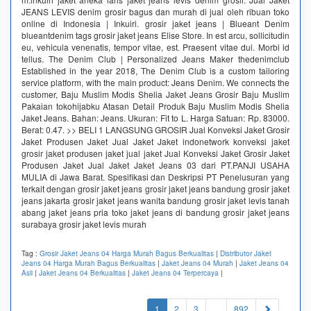
JEANS LEVIS denim grosir bagus dan murah di jual oleh ribuan toko
online di Indonesia | Inkuiri. grosir jaket jeans | Blueant Denim
blueantdenim tags grosir jaket jeans Elise Store. In est arcu, sollicitudin
eu, vehicula venenatis, tempor vitae, est. Praesent vitae dui. Morbi id
tellus. The Denim Club | Personalized Jeans Maker thedenimclub
Established in the year 2018, The Denim Club is a custom tailoring
service platform, with the main product: Jeans Denim. We connects the
customer, Baju Muslim Modis Shelia Jaket Jeans Grosir Baju Muslim
Pakaian tokohijabku Atasan Detail Produk Baju Muslim Modis Shelia
Jaket Jeans. Bahan: Jeans. Ukuran: Fit to L. Harga Satuan: Rp. 83000.
Berat: 0.47. >> BELI 1 LANGSUNG GROSIR Jual Konveksi Jaket Grosir
Jaket Produsen Jaket Jual Jaket Jaket indonetwork konveksi jaket
grosir jaket produsen jaket jual jaket Jual Konveksi Jaket Grosir Jaket
Produsen Jaket Jual Jaket Jaket Jeans 03 dari PT.PANJI USAHA
MULIA di Jawa Barat. Spesifikasi dan Deskripsi PT Penelusuran yang
terkait dengan grosir jaket jeans grosir jaket jeans bandung grosir jaket
jeans jakarta grosir jaket jeans wanita bandung grosir jaket levis tanah
abang jaket jeans pria toko jaket jeans di bandung grosir jaket jeans
surabaya grosir jaket levis murah
Tag :
Grosir Jaket Jeans 04 Harga Murah Bagus Berkualitas
|
Distributor Jaket
Jeans 04 Harga Murah Bagus Berkualitas
|
Jaket Jeans 04 Murah
|
Jaket Jeans 04
Asli
|
Jaket Jeans 04 Berkualitas
|
Jaket Jeans 04 Terpercaya
|
(current)
1
2
3
...
892