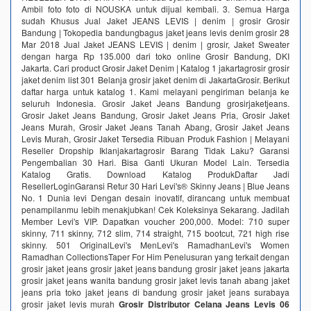
Ambil foto foto di NOUSKA untuk dijual kembali. 3. Semua Harga
sudah Khusus Jual Jaket JEANS LEVIS | denim | grosir Grosir
Bandung | Tokopedia bandungbagus jaket jeans levis denim grosir 28
Mar 2018 Jual Jaket JEANS LEVIS | denim | grosir, Jaket Sweater
dengan harga Rp 135.000 dari toko online Grosir Bandung, DKI
Jakarta. Cari product Grosir Jaket Denim | Katalog 1 jakartagrosir grosir
jaket denim list 301 Belanja grosir jaket denim di JakartaGrosir. Berikut
daftar harga untuk katalog 1. Kami melayani pengiriman belanja ke
seluruh Indonesia. Grosir Jaket Jeans Bandung grosirjaketjeans.
Grosir Jaket Jeans Bandung, Grosir Jaket Jeans Pria, Grosir Jaket
Jeans Murah, Grosir Jaket Jeans Tanah Abang, Grosir Jaket Jeans
Levis Murah, Grosir Jaket Tersedia Ribuan Produk Fashion | Melayani
Reseller Dropship‎ Iklanjakartagrosir Barang Tidak Laku? Garansi
Pengembalian 30 Hari. Bisa Ganti Ukuran Model Lain. Tersedia
Katalog Gratis. Download Katalog ProdukDaftar Jadi
ResellerLoginGaransi Retur 30 Hari Levi's® Skinny Jeans | Blue Jeans
No. 1 Dunia‎ levi Dengan desain inovatif, dirancang untuk membuat
penampilanmu lebih menakjubkan! Cek Koleksinya Sekarang. Jadilah
Member Levi's VIP. Dapatkan voucher 200,000. Model: 710 super
skinny, 711 skinny, 712 slim, 714 straight, 715 bootcut, 721 high rise
skinny. 501 OriginalLevi's MenLevi's RamadhanLevi's Women
Ramadhan CollectionsTaper For Him Penelusuran yang terkait dengan
grosir jaket jeans grosir jaket jeans bandung grosir jaket jeans jakarta
grosir jaket jeans wanita bandung grosir jaket levis tanah abang jaket
jeans pria toko jaket jeans di bandung grosir jaket jeans surabaya
grosir jaket levis murah
Grosir Distributor Celana Jeans Levis 06