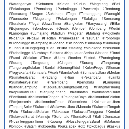
#Karanganyar #Kebumen #Klaten #Kudus #Magelang #Pati
#Pekalongan #Pemalang #Purbalingga #Purworejo #Rembang
#Semarang #Sragen #Sukoharjo #Tegal #Temanggung #Wonogiri
#Wonosobo #Magelang #Pekalongan #Salatiga #Semarang
#Surakarta #Tegal #JawaTimur #Bangkalan #Banyuwangi #Blitar
#Bojonegoro #Bondowoso #Gresik #Jember #Jombang #Kediri
#Lamongan #Lumajang #Madiun #Magetan #Malang #Mojokerto
#Nganjuk #Ngawi #Pacitan #Pamekasan #Pasuruan #Ponorogo
#Probolinggo #Sampang #Sidoarjo #Situbondo #Sumenep #Sumenep
#Tuban #Tulungagung #Batu #Blitar #Malang #Mojokerto #Pasuruan
#Probolinggo #Surabaya #Jakarta #KepulauanSeribu #Jakarta #Barat
#Pusat #Selatan #Timur #Utara #banten #Lebak #Pandeglang
#Serang #Tangerang #Cilegon #Serang #Tangerang
#TangerangSelatan #Bantul #GunungKidul #KulonProgo #Sleman
#Yogyakarta #Sumatera #Aceh #BandaAceh #SumateraUtara #Medan
#SumateraBarat #Padang #Riau #Pekanbaru #Jambi
#SumateraSelatan #Palembang #Bengkulu #Lampung
#BandarLampung #KepulauanBangkaBelitung #PangkalPinang
#KepulauanRiau #TanjungPinang #Kalimatan #KalimantanBarat
#Pontianak #KalimantanTengah #PalangkaRaya #KalimantanSelatan
#Banjarmasin #KalimantanTimur #Samarinda #KalimantanUtara
#TanjungSelor #Sulawesi #SulawesiUtara #Manado #SulawesiTengah
#Palu #SulawesiSelatan #Makassar #SulawesiTenggara #Kendari
#SulawesiBarat #Mamuju #Gorontalo #SundaKecil #Bali #Denpasar
#NusaTenggaraTimur #Kupang #NusaTenggaraBarat #Mataram
#lombok #Batam #tokopedia #bukalapak #olx #tokobagus #kaskus