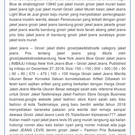
Blue sk shabiragrosir 13840 jual jaket murah grosir jaket murah basic
jaket jeans ligh jual jaket murah Grosir Jaket Murah basic Jaket Jeans
Light Blue sk Jual grosir baju murah yang menyediakan perlengkapan
busana muslim wanita, atasan Penelusuran yang terkait dengan grosir
jaket jeans grosir jaket jeans bandung grosir jaket jeans jakarta grosir
jaket jeans wanita bandung grosir jaket levis tanah abang jaket jeans
pria toko jaket jeans di bandung grosir jaket jeans surabaya grosir
jaket levis murah
jaket jeans – Grosir jaket distro grosirjaketdistrosite category jaket
jeans Pos tentang jaket jeans yang ditulis oleh
grosirjaketdistrositebandung. New York Jeans Blue Grosir Jaket Jeans
| INIBAJU inibaju New York Jeans Blue – Grosir Jaket Jeans. Published
by inibaju on December 27, 2018. Size: 150 × 150 | 300 × 300 | 50 × 50
| 90 × 90 | 470 × 470 | 100 × 100 Harga Grosir Jaket Jeans Wanita
Ukuran Besar Konveksi Satuan konveksisatuan Artikel Dibawah ini
telah kami sajikan artikel yang paling berkaitan dengan Harga Grosir
Jaket Jeans Wanita Ukuran Besar sebagai salah satu referensi khusus
untuk Grosir Jaket Tasikmalaya Jaket Fashion Store Google Business
business.google website jaket fashion store Kami salah satu toko
fashion di kota Tasikmalaya, yang baru berdiri sekitar tahun 2018
menyediakan beraneka pakaian pria wanita dari remaja sampai
dewasa Grosir Jaket Jeans Levis 05 TripleSeven tripleseven777 Jaket
Kalian masih nyari jaket jeans levis 05 yang murah langsung aja kalian
hubungi nomer atau kalo kalian nyari yang nomer indosat ada juga
Jaket JEANS LEVIS denim grosir Jaket » Fashion Pria Bukalapak
m.inkuiri jaket aneka laris jaket jeans levis denim grosir. Jual Jaket