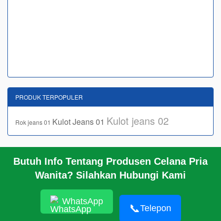
PRODUK TERPOPULER
Kulot jeans 02
Kulot Jeans 01
Rok jeans 01
Butuh Info Tentang Produsen Celana Pria
BERANDA
Wanita? Silahkan Hubungi Kami
KERANJANG BELANJA
PROFIL
INFO
WhatsApp
HUBUNGI KAMI
📞
Telepon
© 2026 https://www.grosirpekalonganonline.com/JEANSBRO