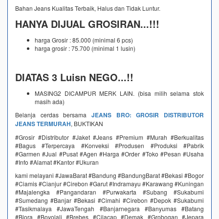
Bahan Jeans Kualitas Terbaik, Halus dan Tidak Luntur.
HANYA DIJUAL GROSIRAN...!!!
harga Grosir : 85.000 (minimal 6 pcs)
harga grosir : 75.700 (minimal 1 lusin)
DIATAS 3 Luisn NEGO...!!
MASING2 DICAMPUR MERK LAIN. (bisa milih selama stok
masih ada)
Belanja cerdas bersama
JEANS BRO: GROSIR DISTRIBUTOR
JEANS TERMURAH
, BUKTIKAN
#Grosir #Distributor #Jaket #Jeans #Premium #Murah #Berkualitas
#Bagus #Terpercaya #Konveksi #Produsen #Produksi #Pabrik
#Garmen #Jual #Pusat #Agen #Harga #Order #Toko #Pesan #Usaha
#Info #Alamat #Kantor #Ukuran
kami melayani #JawaBarat #Bandung #BandungBarat #Bekasi #Bogor
#Ciamis #Cianjur #Cirebon #Garut #Indramayu #Karawang #Kuningan
#Majalengka #Pangandaran #Purwakarta #Subang #Sukabumi
#Sumedang #Banjar #Bekasi #Cimahi #Cirebon #Depok #Sukabumi
#Tasikmalaya #JawaTengah #Banjarnegara #Banyumas #Batang
#Blora #Boyolali #Brebes #Cilacap #Demak #Grobogan #Jepara