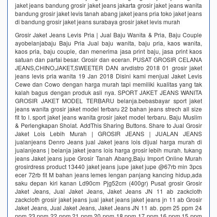
jaket jeans bandung grosir jaket jeans jakarta grosir jaket jeans wanita
bandung grosir jaket levis tanah abang jaket jeans pria toko jaket jeans
di bandung grosir jaket jeans surabaya grosir jaket levis murah
Grosir Jaket Jeans Levis Pria | Jual Baju Wanita & Pria, Baju Couple
ayobelanjabaju Baju Pria Jual baju wanita, baju pria, kaos wanita,
kaos pria, baju couple, dan menerima jasa print baju, jasa print kaos
satuan dan partai besar. Grosir dan eceran. PUSAT GROSIR CELANA
JEANS,CHINO,JAKET,SWEETER DAN arvdistro 2018 01 grosir jaket
jeans levis pria wanita 19 Jan 2018 Disini kami menjual Jaket Levis
Cewe dan Cowo dengan harga murah tapi memiliki kualitas yang tak
kalah bagus dengan produk asli nya. SPORT JAKET JEANS WANITA
GROSIR JAKET MODEL TERBARU belanja.bebasbayar sport jaket
jeans wanita grosir jaket model terbaru 22 bahan jeans strech all size
fit to l. sport jaket jeans wanita grosir jaket model terbaru. Baju Muslim
& Perlengkapan Sholat. AddThis Sharing Buttons. Share to Jual Grosir
Jaket Lois Lebih Murah | GROSIR JEANS | JUALAN JEANS
jualanjeans Denro Jeans jual Jaket jeans lois dijual harga murah di
jualanjeans | belanja jaket jeans lois harga grosir lebih murah. tukang
jeans Jaket jeans jupe Grosir Tanah Abang,Baju Import Online Murah
grosirdress product 13440 jaket jeans jupe jaket jupe @67rb min 3pcs
ecer 72rb fit M bahan jeans lemes lengan panjang kancing hidup,ada
saku depan kiri kanan Ld90cm Pjg52cm (400gr) Pusat grosir Grosir
Jaket Jeans, Jual Jaket Jeans, Jaket Jeans JN 11 ab zackcloth
zackcloth grosir jaket jeans jual jaket jeans jaket jeans jn 11 ab Grosir
Jaket Jeans, Jual Jaket Jeans, Jaket Jeans JN 11 ab. ppm 25 ppm 24
ppm 23 ppm 22 ppm 21 ppm 20 ppm 18 ppm 17 ppm 16 ppm 15 ppm