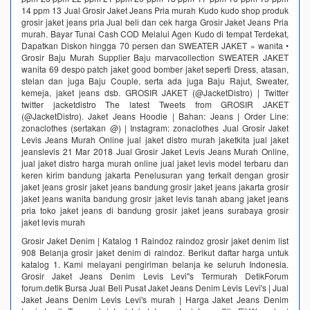
14 ppm 13 Jual Grosir Jaket Jeans Pria murah Kudo kudo shop produk
grosir jaket jeans pria Jual beli dan cek harga Grosir Jaket Jeans Pria
murah. Bayar Tunai Cash COD Melalui Agen Kudo di tempat Terdekat,
Dapatkan Diskon hingga 70 persen dan SWEATER JAKET » wanita •
Grosir Baju Murah Supplier Baju marvacollection SWEATER JAKET
wanita 69 despo patch jaket good bomber jaket seperti Dress, atasan,
stelan dan juga Baju Couple, serta ada juga Baju Rajut, Sweater,
kemeja, jaket jeans dsb. GROSIR JAKET (@JacketDistro) | Twitter
twitter jacketdistro The latest Tweets from GROSIR JAKET
(@JacketDistro). Jaket Jeans Hoodie | Bahan: Jeans | Order Line:
zonaclothes (sertakan @) | Instagram: zonaclothes Jual Grosir Jaket
Levis Jeans Murah Online jual jaket distro murah jaketkita jual jaket
jeanslevis 21 Mar 2018 Jual Grosir Jaket Levis Jeans Murah Online,
jual jaket distro harga murah online jual jaket levis model terbaru dan
keren kirim bandung jakarta Penelusuran yang terkait dengan grosir
jaket jeans grosir jaket jeans bandung grosir jaket jeans jakarta grosir
jaket jeans wanita bandung grosir jaket levis tanah abang jaket jeans
pria toko jaket jeans di bandung grosir jaket jeans surabaya grosir
jaket levis murah
Grosir Jaket Denim | Katalog 1 Raindoz raindoz grosir jaket denim list
908 Belanja grosir jaket denim di raindoz. Berikut daftar harga untuk
katalog 1. Kami melayani pengiriman belanja ke seluruh Indonesia.
Grosir Jaket Jeans Denim Levis Levi"s Termurah DetikForum
forum.detik Bursa Jual Beli Pusat Jaket Jeans Denim Levis Levi's | Jual
Jaket Jeans Denim Levis Levi's murah | Harga Jaket Jeans Denim