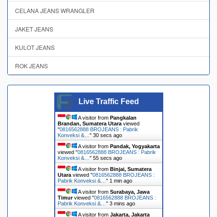
CELANA JEANS WRANGLER
JAKET JEANS
KULOT JEANS
ROK JEANS
Live Traffic Feed
A visitor from
Pangkalan
Brandan, Sumatera Utara
viewed
"
0816562888 BROJEANS : Pabrik
Konveksi &…
"
31 secs ago
A visitor from
Pandak, Yogyakarta
viewed "
0816562888 BROJEANS : Pabrik
Konveksi &…
"
56 secs ago
A visitor from
Binjai, Sumatera
Utara
viewed "
0816562888 BROJEANS :
Pabrik Konveksi &…
"
1 min ago
A visitor from
Surabaya, Jawa
Timur
viewed "
0816562888 BROJEANS :
Pabrik Konveksi &…
"
3 mins ago
A visitor from
Jakarta, Jakarta