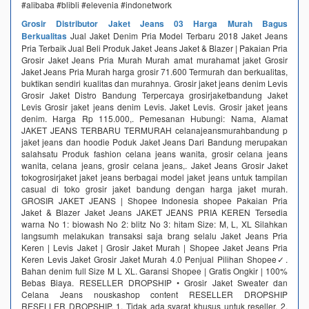
#alibaba #blibli #elevenia #indonetwork
Grosir Distributor Jaket Jeans 03 Harga Murah Bagus
Berkualitas
Jual Jaket Denim Pria Model Terbaru 2018 Jaket Jeans
Pria Terbaik Jual Beli Produk Jaket Jeans Jaket & Blazer | Pakaian Pria
Grosir Jaket Jeans Pria Murah Murah amat murahamat jaket Grosir
Jaket Jeans Pria Murah harga grosir 71.600 Termurah dan berkualitas,
buktikan sendiri kualitas dan murahnya. Grosir jaket jeans denim Levis
Grosir Jaket Distro Bandung Terpercaya grosirjaketbandung Jaket
Levis Grosir jaket jeans denim Levis. Jaket Levis. Grosir jaket jeans
denim. Harga Rp 115.000,. Pemesanan Hubungi: Nama, Alamat
JAKET JEANS TERBARU TERMURAH celanajeansmurahbandung p
jaket jeans dan hoodie Poduk Jaket Jeans Dari Bandung merupakan
salahsatu Produk fashion celana jeans wanita, grosir celana jeans
wanita, celana jeans, grosir celana jeans,. Jaket Jeans Grosir Jaket
tokogrosirjaket jaket jeans berbagai model jaket jeans untuk tampilan
casual di toko grosir jaket bandung dengan harga jaket murah.
GROSIR JAKET JEANS | Shopee Indonesia shopee Pakaian Pria
Jaket & Blazer Jaket Jeans JAKET JEANS PRIA KEREN Tersedia
warna No 1: biowash No 2: blitz No 3: hitam Size: M, L, XL Silahkan
langsumh melakukan transaksi saja brang selalu Jaket Jeans Pria
Keren | Levis Jaket | Grosir Jaket Murah | Shopee Jaket Jeans Pria
Keren Levis Jaket Grosir Jaket Murah 4.0 Penjual Pilihan Shopee✓.
Bahan denim full Size M L XL. Garansi Shopee | Gratis Ongkir | 100%
Bebas Biaya. RESELLER DROPSHIP • Grosir Jaket Sweater dan
Celana Jeans nouskashop content RESELLER DROPSHIP
RESELLER DROPSHIP. 1. Tidak ada syarat khusus untuk reseller. 2.