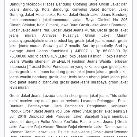
Bandung facebook Places Bandung Clothing Store Grosir Jaket dan
Jeans Bandung, Kota Bandung. Konveksi Jaket Bomber, Jaket
Gunung, Jaket Motor, Jaket Parka, Jaket Grosir Jaket Jeans Bandung
(jaketjeansmurah) jaketjeansmurah Jalan Raya Cimindi No 205
Cimahi Selatan, Kota Cimahi, Jawa Barat Grosir Jaket Jeans Bandung,
Grosir Jaket Jeans Pria, Grosir Jaket Jeans Murah, Grosir grosir jaket
jeans murah Archives Pusatnya Grosir Jaket Murah
pusatnyagrosirjaketmurah product tag grosir jaket jeans murah grosir
jaket jeans murah. Showing all 2 results. Sort by popularity, Sort by
average Jaket Jeans Kombinasi ( JJP007 ). Rp 85,000.00 Rp
75,000.00 Add to cart SHENELIN: Toko Jeans Fashion | Toko Fashion
Jeans Wanita‎ shenelin SHENELIN Fashion Jeans Wanita Terbesar
Indonesia | Trusted Seller Penelusuran yang terkait dengan grosir jaket
jeans grosir jaket jeans bandung grosir jaket jeans jakarta grosir jaket
jeans wanita bandung grosir jaket levis tanah abang jaket jeans pria
toko jaket jeans di bandung grosir jaket jeans surabaya grosir jaket
levis murah
Grosir Jaket Jeans Lazada lazada shop grosir jaket jeans This seller
didn't receive any detail product reviews. Layanan Pelanggan. Pusat
Bantuan. Pembayaran. Cara Pembelian. Pengiriman. Kebijakan
Produk Grosir Jaket Jeans YouTube Video untuk grosir jaket jeans 21
Jun 2018 Diupload oleh Produsen Jaket Baseball Saya membuat
video ini dengan Editor Video YouTube Raline Jaket Jeans | Grosir
Jaket Sweater Baju Atasan Blouse Rajut elevenia Jaket Denim wanita
(Women Denim Jacket) Jual Raline Jaket Jeans | Grosir Jaket Sweater
Baju Atasan Blouse Rajut Hijab Terbaru Kekinian Wanita Murah