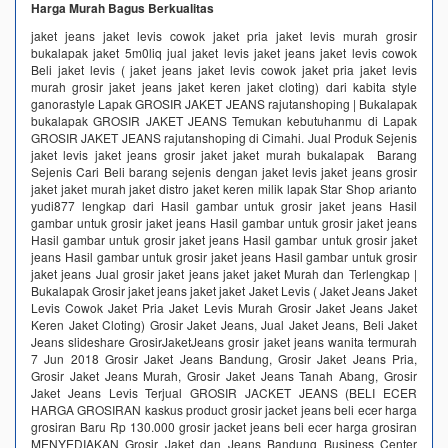
Harga Murah Bagus Berkualitas
jaket jeans jaket levis cowok jaket pria jaket levis murah grosir
bukalapak jaket 5m0liq jual jaket levis jaket jeans jaket levis cowok
Beli jaket levis ( jaket jeans jaket levis cowok jaket pria jaket levis
murah grosir jaket jeans jaket keren jaket cloting) dari kabita style
ganorastyle Lapak GROSIR JAKET JEANS rajutanshoping | Bukalapak
bukalapak GROSIR JAKET JEANS Temukan kebutuhanmu di Lapak
GROSIR JAKET JEANS rajutanshoping di Cimahi. Jual Produk Sejenis
jaket levis jaket jeans grosir jaket jaket murah bukalapak Barang
Sejenis Cari Beli barang sejenis dengan jaket levis jaket jeans grosir
jaket jaket murah jaket distro jaket keren milik lapak Star Shop arianto
yudi877 lengkap dari Hasil gambar untuk grosir jaket jeans Hasil
gambar untuk grosir jaket jeans Hasil gambar untuk grosir jaket jeans
Hasil gambar untuk grosir jaket jeans Hasil gambar untuk grosir jaket
jeans Hasil gambar untuk grosir jaket jeans Hasil gambar untuk grosir
jaket jeans Jual grosir jaket jeans jaket jaket Murah dan Terlengkap |
Bukalapak Grosir jaket jeans jaket jaket Jaket Levis ( Jaket Jeans Jaket
Levis Cowok Jaket Pria Jaket Levis Murah Grosir Jaket Jeans Jaket
Keren Jaket Cloting) Grosir Jaket Jeans, Jual Jaket Jeans, Beli Jaket
Jeans slideshare GrosirJaketJeans grosir jaket jeans wanita termurah
7 Jun 2018 Grosir Jaket Jeans Bandung, Grosir Jaket Jeans Pria,
Grosir Jaket Jeans Murah, Grosir Jaket Jeans Tanah Abang, Grosir
Jaket Jeans Levis Terjual GROSIR JACKET JEANS (BELI ECER
HARGA GROSIRAN kaskus product grosir jacket jeans beli ecer harga
grosiran Baru Rp 130.000 grosir jacket jeans beli ecer harga grosiran
MENYEDIAKAN Grosir Jaket dan Jeans Bandung Business Center