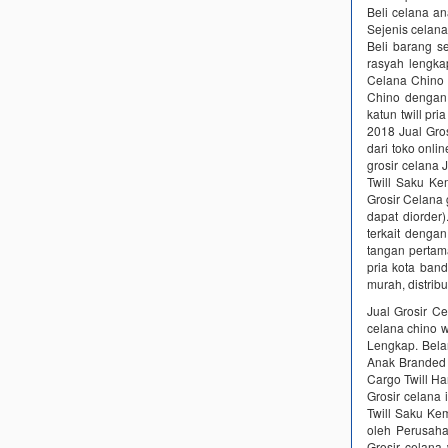
Beli celana an
Sejenis celana
Beli barang s
rasyah lengkap
Celana Chino P
Chino dengan 
katun twill pri
2018 Jual Gros
dari toko onli
grosir celana
Twill Saku Ke
Grosir Celana g
dapat diorder
terkait dengan
tangan pertama
pria kota band
murah, distribu
Jual Grosir Ce
celana chino w
Lengkap. Bela
Anak Branded 
Cargo Twill Ha
Grosir celana 
Twill Saku Ke
oleh Perusah
Grosir celan