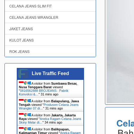
CELANA JEANS SLIM FIT
CELANA JEANS WRANGLER
JAKET JEANS
KULOT JEANS
ROK JEANS
Live Traffic Feed
A visitor from
Sumbawa Besar,
Nusa Tenggara Barat
viewed
"
0816562888 BROJEANS : Pabrik
Konveksi &…
"
31 mins ago
A visitor from
Balapulang, Jawa
Tengah
viewed "
Produsen Celana Jeans
Wrangler 07 di…
"
31 mins ago
A visitor from
Jakarta, Jakarta
Cel
Raya
viewed "
Aneka Ragam Celana Jeans
Skiny Melar di…
"
35 mins ago
Bah
A visitor from
Balikpapan,
Kalimantan Timur
viewed "
Aneka Ragam