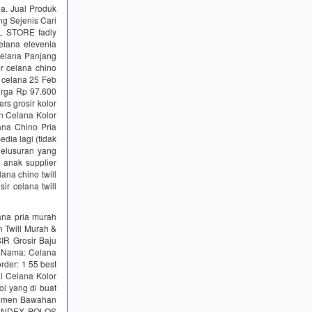
ia. Jual Produk
ng Sejenis Cari
AL STORE fadly
celana elevenia
 celana Panjang
r celana chino
er celana 25 Feb
harga Rp 97.600
rs grosir kolor
n Celana Kolor
ana Chino Pria
edia lagi (tidak
nelusuran yang
o anak supplier
ana chino twill
ir celana twill
lana pria murah
n Twill Murah &
IR Grosir Baju
. Nama: Celana
rder: 1 55 best
al Celana Kolor
l yang di buat
Women Bawahan
SPANDEX POLOS