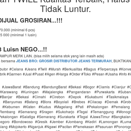
Tidak Luntur.
IJUAL GROSIRAN...!!!
 70.000 (minimal 6 pcs)
65 000 (minimal 1 lusin)
 Luisn NEGO...!!
PUR MERK LAIN. (bisa milih selama stok yang lain masih ada)
s bersama
JEANS BRO: GROSIR DISTRIBUTOR JEANS TERMURAH
, BUKTIKAN
ributor #Celana #Jeans #Twill #Murah #Berkualitas #Bagus #Terpercaya #Konv
brik #Garmen #Jual #Pusat #Agen #Harga #Order #Toko #Pesan #Usaha #Info #
i #JawaBarat #Bandung #BandungBarat #Bekasi #Bogor #Ciamis #Cianjur #C
#Karawang #Kuningan #Majalengka #Pangandaran #Purwakarta #Suba
Banjar #Bekasi #Cimahi #Cirebon #Depok #Sukabumi #Tasikmalaya
ra #Banyumas #Batang #Blora #Boyolali #Brebes #Cilacap #Demak #Grob
r #Kebumen #Klaten #Kudus #Magelang #Pati #Pekalongan #Pemalang 
#Rembang #Semarang #Sragen #Sukoharjo #Tegal #Temanggung #Wonogi
ekalongan #Salatiga #Semarang #Surakarta #Tegal #JawaTimur #Bangkala
onegoro #Bondowoso #Gresik #Jember #Jombang #Kediri #Lamongan #Lum
lang #Mojokerto #Nganjuk #Ngawi #Pacitan #Pamekasan #Pasuruan #Ponorogo