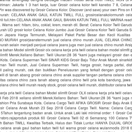
riman: Jakarta 1 3 hari kerja, luar Grosir celana kolor twill kanebo 7 8, Cela
 Pin was discovered by Grosir Celana Kolor. Discover (and save) your own Pins on Pi
 murah: CELANA ANAK GAUL KATUN TWILL FULL grosircelanakolormurah cel
twill full.htm CELANA ANAK ANAK GAUL BAHAN KATUN TWILL FULL WARNA ready 
ll. Warna seri: hitam, biru, coklat, krem, merah dll. Berat: Celana Kolor Twill Gar
urah UD grosir kolor Celana Kolor Jumbo Jual Grosir Celana Kolor Twill Garuda
ion Jepara Harga Termurah, Melayani Paket Partai Besar dan Kecil Kualitas
 MURAH grosirjeanstermurah jual celana chino murah JUAL CELANA CHI
murah selain menjadi penjual celana jeans juga men jual celana chino murah Arsi
na bahan Model slimfit Grosir olx celana kerja pria twill celana bahan model slimfit 
limfit Merek:Xellano Bahan: Twill Ukuran:28 36 *kami juga melayani grosir dan
 Kota. Celana Superman Twill SINAR KIDS Grosir Baju Tidur Anak Murah sinarki
an Twill murah, Jual Celana Superman Twill, harga grosir, harga partai, dist
l paling murah, cek dan buktikan Penelusuran yang terkait dengan grosir celan
will di tanah abang grosir celana chino anak supplier tangan pertama celana chi
itas celana chino zara tanah abang celana chino twill pria kota bandung, jawa 
lana chino twill murah ready stock, grosir celana twill murah, distributor celana twi
kerja pria twill Celana bahan Model slimfit Grosir OLX celana kerja pria twill cel
 28 Feb 2018 xellano slimfit Merek:Xellano Bahan: Twill Ukuran:28 36 *kami juga 
shion Pria Surabaya Kota. Celana Cargo Twill AFIKA GROSIR Grosir Baju Anak
rosir Celana Anak Murah 23 Sep 2018 Celana Cargo Twill. Nama: Celana Carg
 5Tahun tergantung badan anak. Untuk anak Laki laki minimal order: 1 Grosir Cel
nsbro.rajaproduk produk 60 Grosir Celana Twill 02 di Semarang 100 Celana
 Bahan TWILL Kwalitas Terbaik, Halus dan Tidak Luntur. HANYA DIJUAL GROS
0 celana anak gaul bahan katun twill full warna grosir celana wulanmodis 2018 