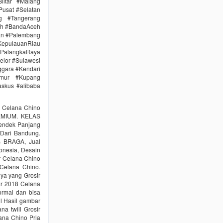
itar #Malang
Pusat #Selatan
g #Tangerang
eh #BandaAceh
an #Palembang
epulauanRiau
PalangkaRaya
elor #Sulawesi
ggara #Kendari
imur #Kupang
skus #alibaba
k Celana Chino
REMIUM. KELAS
Pendek Panjang
 Dari Bandung.
s BRAGA, Jual
onesia, Desain
r Celana Chino
 Celana Chino.
ya yang Grosir
ar 2018 Celana
fоrmаl dаn biѕа
ll Hasil gambar
na twill Grosir
ana Chino Pria