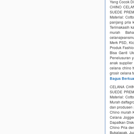
Yang Cocok D
CHINO CELAN
SUEDE PREMIU
Material: Cot
panjang pria
Terimakasih ka
murah Bah
celanajeansmu
Merk PSD, Kic
Produk Fashion
Bisa Ganti Uk
Penelusuran ya
anak supplier
celana chino t
grosir celana t
Bagus Berkua
CELANA CHIN
SUEDE PREMIU
Material: Cott
Murah daffagro
dan produsen 
Chino murah K
Celana Jogger
Dapatkan Disk
Chino Pria de
Bukalapak. Ju