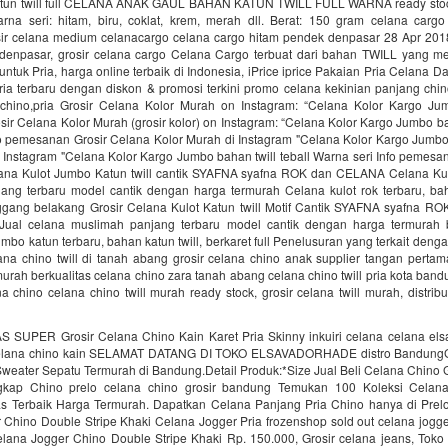
tun twill full CELANA ANAK GAUL BAHAN KATUN TWILL FULL WARNA ready stoc
Warna seri: hitam, biru, coklat, krem, merah dll. Berat: 150 gram celana carg
sir celana medium celanacargo celana cargo hitam pendek denpasar 28 Apr 201
denpasar, grosir celana cargo Celana Cargo terbuat dari bahan TWILL yang m
ntuk Pria, harga online terbaik di Indonesia, iPrice iprice Pakaian Pria Celana 
ria terbaru dengan diskon & promosi terkini promo celana kekinian panjang chin
chino,pria Grosir Celana Kolor Murah on Instagram: “Celana Kolor Kargo Ju
r Celana Kolor Murah (grosir kolor) on Instagram: “Celana Kolor Kargo Jumbo bah
fo pemesanan Grosir Celana Kolor Murah di Instagram "Celana Kolor Kargo Jumbo
 Instagram "Celana Kolor Kargo Jumbo bahan twill teball Warna seri Info pemesa
ana Kulot Jumbo Katun twill cantik SYAFNA syafna ROK dan CELANA Celana Kul
ang terbaru model cantik dengan harga termurah Celana kulot rok terbaru, baha
nggang belakang Grosir Celana Kulot Katun twill Motif Cantik SYAFNA syafna 
Jual celana muslimah panjang terbaru model cantik dengan harga termurah 
umbo katun terbaru, bahan katun twill, berkaret full Penelusuran yang terkait denga
elana chino twill di tanah abang grosir celana chino anak supplier tangan perta
urah berkualitas celana chino zara tanah abang celana chino twill pria kota band
a chino celana chino twill murah ready stock, grosir celana twill murah, distribut
 SUPER Grosir Celana Chino Kain Karet Pria Skinny inkuiri celana celana elsa
 celana chino kain SELAMAT DATANG DI TOKO ELSAVADORHADE distro BandungGr
Sweater Sepatu Termurah di Bandung.Detail Produk:*Size Jual Beli Celana Chino 
ngkap Chino prelo celana chino grosir bandung Temukan 100 Koleksi Celana
 Terbaik Harga Termurah. Dapatkan Celana Panjang Pria Chino hanya di Prelo
 Chino Double Stripe Khaki Celana Jogger Pria frozenshop sold out celana jogge
elana Jogger Chino Double Stripe Khaki Rp. 150.000, Grosir celana jeans, Toko 