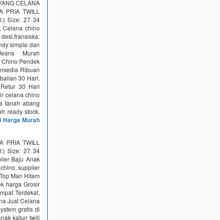
N YANG CELANA
A PRIA TWILL
) Size: 27 34
, Celana chino
si.fransiska:
endy simple dan
eans Murah
a Chino Pendek
ersedia Ribuan
balian 30 Hari.
 Retur 30 Hari
ir celana chino
ra tanah abang
ah ready stock,
03 Harga Murah
A PRIA TWILL
) Size: 27 34
plier Baju Anak
chino, supplier
 Top Man Hitam
k harga Grosir
mpat Terdekat,
na Jual Celana
stem gratis di
ak katun twill