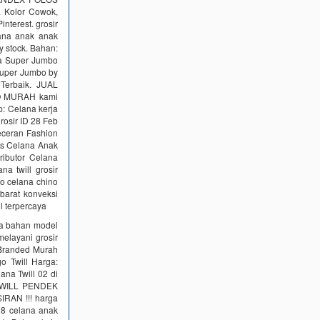
na Kolor Cowok,
nterest. grosir
ana anak anak
stock. Bahan:
uda Super Jumbo
 Super Jumbo by
 Terbaik. JUAL
NO MURAH kami
p: Celana kerja
grosir ID 28 Feb
 eceran Fashion
ds Celana Anak
ributor Celana
a twill grosir
no celana chino
barat konveksi
ll terpercaya
ana bahan model
melayani grosir
 Branded Murah
o Twill Harga:
ana Twill 02 di
 TWILL PENDEK
IRAN !!! harga
08 celana anak