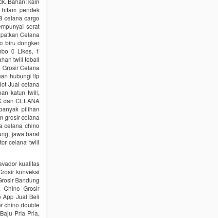
k. Bahan: kain
o hitam pendek
8 celana cargo
empunyai serat
Dapatkan Celana
o biru dongker
mbo 0 Likes, 1
an twill teball
 Grosir Celana
nan hubungi tlp
ot Jual celana
n katun twill,
ROK dan CELANA
banyak pilihan
n grosir celana
ma celana chino
ung, jawa barat
or celana twill
vador kualitas
osir konveksi
Grosir Bandung
 Chino Grosir
 App Jual Beli
r chino double
Baju Pria Pria,