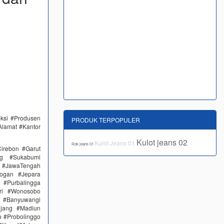
eksi #Produsen
PRODUK TERPOPULER
Alamat #Kantor
Kulot jeans 02
Kulot Jeans 01
Rok jeans 01
irebon #Garut
ng #Sukabumi
 #JawaTengah
ogan #Jepara
#Purbalingga
ri #Wonosobo
n #Banyuwangi
ajang #Madiun
 #Probolinggo