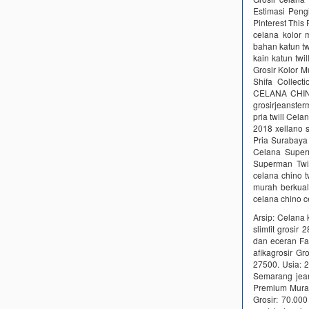
Estimasi Pengi
Pinterest This
celana kolor
bahan katun 
kain katun twi
Grosir Kolor M
Shifa Collect
CELANA CHINO
grosirjeanster
pria twill Cela
2018 xellano s
Pria Surabaya
Celana Superm
Superman Twil
celana chino t
murah berkual
celana chino ce
Arsip: Celana 
slimfit grosir
dan eceran Fa
afikagrosir G
27500. Usia: 2
Semarang jea
Premium Murah
Grosir: 70.00