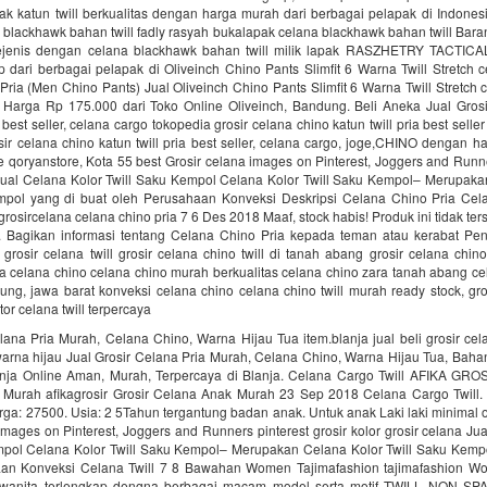
ak katun twill berkualitas dengan harga murah dari berbagai pelapak di Indones
 blackhawk bahan twill fadly rasyah bukalapak celana blackhawk bahan twill Bara
ejenis dengan celana blackhawk bahan twill milik lapak RASZHETRY TACTIC
 dari berbagai pelapak di Oliveinch Chino Pants Slimfit 6 Warna Twill Stretch 
ria (Men Chino Pants) Jual Oliveinch Chino Pants Slimfit 6 Warna Twill Stretch
Harga Rp 175.000 dari Toko Online Oliveinch, Bandung. Beli Aneka Jual Grosi
a best seller, celana cargo tokopedia grosir celana chino katun twill pria best sell
ir celana chino katun twill pria best seller, celana cargo, joge,CHINO dengan 
ne qoryanstore, Kota 55 best Grosir celana images on Pinterest, Joggers and Runne
 Jual Celana Kolor Twill Saku Kempol Celana Kolor Twill Saku Kempol– Merupaka
mpol yang di buat oleh Perusahaan Konveksi Deskripsi Celana Chino Pria Cel
rosircelana celana chino pria 7 6 Des 2018 Maaf, stock habis! Produk ini tidak ters
). Bagikan informasi tentang Celana Chino Pria kepada teman atau kerabat Pe
 grosir celana twill grosir celana chino twill di tanah abang grosir celana chin
 celana chino celana chino murah berkualitas celana chino zara tanah abang cel
ung, jawa barat konveksi celana chino celana chino twill murah ready stock, gros
tor celana twill terpercaya
lana Pria Murah, Celana Chino, Warna Hijau Tua item.blanja jual beli grosir ce
arna hijau Jual Grosir Celana Pria Murah, Celana Chino, Warna Hijau Tua, Baha
nja Online Aman, Murah, Terpercaya di Blanja. Celana Cargo Twill AFIKA GROS
Murah afikagrosir Grosir Celana Anak Murah 23 Sep 2018 Celana Cargo Twill
rga: 27500. Usia: 2 5Tahun tergantung badan anak. Untuk anak Laki laki minimal o
images on Pinterest, Joggers and Runners pinterest grosir kolor grosir celana Ju
mpol Celana Kolor Twill Saku Kempol– Merupakan Celana Kolor Twill Saku Kempo
aan Konveksi Celana Twill 7 8 Bawahan Women Tajimafashion tajimafashion 
a wanita terlengkap dengna berbagai macam model serta motif TWILL NON 