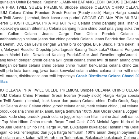
igunakan Untuk Berbagai Kegiatan. JAMINAN BARANG LEBIH BAGUS DENGA
A PRIA TWILL SUEDE PREMIUM, Shopee shopee CELANA CHINO CELAN
M Celana Chino Premium Grosir Eceran (Ready stock) Harga Harga special:
ton Twill Suede ( lembut, tidak kasar dan pudar) GROSIR CELANA PRIA MURAH
 keren GROSIR CELANA PRIA MURAH %7C Celana chino panjang pria Thanks de
k paketnya sudah diterima:) Celana panjang hitam chino buat pria yang suka tr
an: Cotton Celana Jeans, Cargo Dan Chino Pendek Celana J
rahbandung p celana jeans dan chino pendek Celana Jeans Pendek dan Celan
k Denim, DC, dan Levi's dengan warna biru dongker, Blue Black, Hitam pekat T
, Melayani Reseller Dropship‎ jakartagrosir Barang Tidak Laku? Garansi Pengem
uran Model Lain. Download Katalog ProdukDaftar Jadi ResellerLoginGaransi
ng terkait dengan grosir celana twill grosir celana chino twill di tanah abang gros
 tangan pertama celana chino celana chino murah berkualitas celana chino za
will pria kota bandung, jawa barat konveksi celana chino celana chino twill mur
will murah, distributor celana twill terpercaya
Grosir Distributor Celana Chanel 
litas
O CELANA PRIA TWILL SUEDE PREMIUM, Shopee CELANA CHINO CELAN
M Celana Chino Premium Grosir Eceran (Ready stock) Harga Harga special:
on Twill Suede ( lembut, tidak kasar dan pudar) Celana chino, Daffa Grosir, Sup
sir Celana Anak Celana chino, grosir celana anak, merk celana chino, jual celana 
produk celana chino anak anak, harga termurah 100% Jual Grosir Celana Jogger
udo kudo shop produk grosir celana jogger top man hitam chino Jual beli dan ce
 Top Man Hitam Chino murah. Bayar Tunai Cash COD Melalui Agen Kudo di te
on Jual Celana Chino Pria Harga Murah, Bukalapak bukalapak Fashion Pria Cela
ngan koleksi terlengkap dan juga harga termurah. 100% aman dengan payment sy
al celana anak katun twill Murah dan Terlengkap, Bukalapak bukalapak Celana an