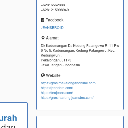
+62816562888
+6281215998949
Facebook
JEANSBRO.ID
Alamat
Dk Kademangan Ds Kedung Patangewu Rt 11 Rw
6 No 5, Kademangan, Kedung Patangewu, Kec.
Kedungwuni,
Pekalongan, 51173
Jawa Tengah - Indonesia
Website
https://grosirpekalonganonline.com/
https://jeansbro.com/
https://brojeans.com/
https://grosirsarung.jeansbro.com/
urah
 dan