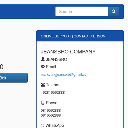
ONLINE SUPPORT | CONTACT PERSON
JEANSBRO COMPANY
JEANSBRO
0
Email
marketingjeansbro@gmail.com
Beli
Telepon
+62816562888
Ponsel
0816562888
0816562888
WhatsApp