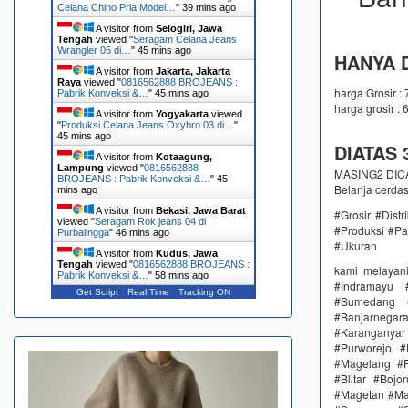
Celana Chino Pria Model…
"
39 mins ago
A visitor from
Selogiri, Jawa
Tengah
viewed "
Seragam Celana Jeans
Wrangler 05 di…
"
45 mins ago
HANYA D
A visitor from
Jakarta, Jakarta
Raya
viewed "
0816562888 BROJEANS :
harga Grosir :
Pabrik Konveksi &…
"
45 mins ago
harga grosir : 
A visitor from
Yogyakarta
viewed
"
Produksi Celana Jeans Oxybro 03 di…
"
45 mins ago
DIATAS 3
A visitor from
Kotaagung,
Lampung
viewed "
0816562888
MASING2 DICAM
BROJEANS : Pabrik Konveksi &…
"
45
Belanja cerda
mins ago
A visitor from
Bekasi, Jawa Barat
#Grosir #Dist
viewed "
Seragam Rok jeans 04 di
#Produksi #Pa
Purbalingga
"
46 mins ago
#Ukuran
A visitor from
Kudus, Jawa
Tengah
viewed "
0816562888 BROJEANS :
kami melayan
Pabrik Konveksi &…
"
58 mins ago
#Indramayu 
Get Script
Real Time
Tracking ON
#Sumedang #
#Banjarnega
#Karanganya
#Purworejo 
#Magelang #P
#Blitar #Boj
#Magetan #Ma