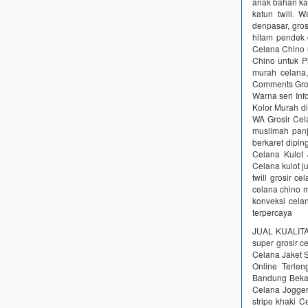
anak bahan ka
katun twill. 
denpasar, gro
hitam pendek 
Celana Chino u
Chino untuk P
murah celana,
Comments Grosi
Warna seri In
Kolor Murah di
WA Grosir Cel
muslimah panj
berkaret dipi
Celana Kulot 
Celana kulot j
twill grosir c
celana chino m
konveksi celan
terpercaya
JUAL KUALITAS
super grosir
Celana Jaket 
Online Terle
Bandung Bekas
Celana Jogger
stripe khaki C