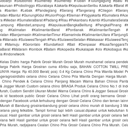
idoarjo #Situbondo #Sumenep #Sumenep #Tuban #Tulungagung #Batu #Bl
asuruan #Probolinggo #Surabaya #Jakarta #KepulauanSeribu #Jakarta #Barat #
ra #banten #Lebak #Pandeglang #Serang #Tangerang #Cilegon #Seran
latan #Bantul #GunungKidul #KulonProgo #Sleman #Yogyakarta #Sumatera #Ac
ra #Medan #SumateraBarat #Padang #Riau #Pekanbaru #Jambi #SumateraSelat
Lampung #BandarLampung #KepulauanBangkaBelitung #PangkalPinang #K
ang #Kalimatan #KalimantanBarat #Pontianak #KalimantanTengah #
latan #Banjarmasin #KalimantanTimur #Samarinda #KalimantanUtara #TanjungS
a #Manado #SulawesiTengah #Palu #SulawesiSelatan #Makassar #SulawesiTen
rat #Mamuju #Gorontalo #SundaKecil #Bali #Denpasar #NusaTenggaraT
aBarat #Mataram #lombok #Batam #tokopedia #bukalapak #olx #tokobagus #ka
nia #indonetwork
Kelas Distro harga Pabrik Grosir Murah Grosir Murah murahamat celana pende
 Harga Pabrik Harga Grosiran cuma 45ribu saja, BAHAN COTTON TWILL P
YA Harga‎: ‎Rp 40.000 Berat( pcs)‎: ‎0.4 Kg Celana Chino Pria Wanita Model 
ageragrosirdistro celana chino Celana Chino Pria Wanita Dengan Harga Murah
 Chino Pendek & Celana Chino Panjang Macam Warna Bahan Chinos Pant
& Jogger Murah Custom celana chino BRAGA Produk Celana Chino No.1 di Ind
urah, Custom Sendiri Ukuran Model Warna Celana Chino & Jogger Sesuai Grosi
ook id facebook public Grosir Celana Chino Lihat profil orang bernama Grosir
dengan Facebook untuk terhubung dengan Grosir Celana Chino dan teman lainn
Murah di Bandung grosiranbandung grosir celana chino murah di bandung 3 M
elana yang felksible. Tampil fоrmаl tарi lеbih саѕual.dipakai untuk kebutuhan 
аѕuаl. Hasil gambar untuk grosir celana twill Hasil gambar untuk grosir celana twi
elana twill Hasil gambar untuk grosir celana twill Hasil gambar untuk grosir cela
Pria Murah, radjajeans Cealan Chino Pria Grosir Celana Chino Pria Murah. Cel