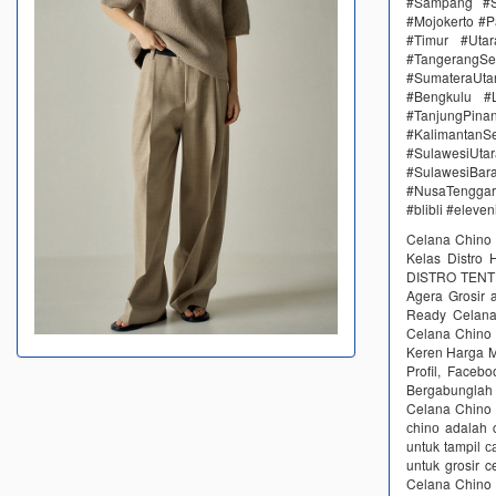
#Sampang #S
#Mojokerto #P
#Timur #Uta
#TangerangSe
#SumateraUta
#Bengkulu #
#TanjungPin
#KalimantanSe
#SulawesiUtar
#SulawesiBa
#NusaTenggar
#blibli #eleve
Celana Chino 
Kelas Distro
DISTRO TENTUN
Agera Grosir 
Ready Celana
Celana Chino 
Keren Harga M
Profil, Faceb
Bergabunglah 
Celana Chino 
сhinо adalah c
untuk tampil с
untuk grosir c
Celana Chino 