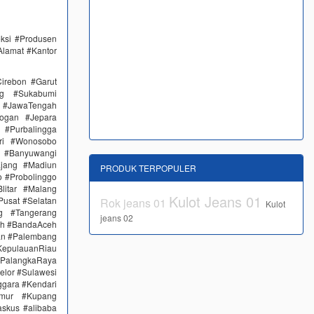
eksi #Produsen
Alamat #Kantor
irebon #Garut
ng #Sukabumi
 #JawaTengah
ogan #Jepara
#Purbalingga
ri #Wonosobo
n #Banyuwangi
ajang #Madiun
PRODUK TERPOPULER
 #Probolinggo
itar #Malang
Kulot Jeans 01
Pusat #Selatan
Rok jeans 01
Kulot
g #Tangerang
jeans 02
eh #BandaAceh
an #Palembang
epulauanRiau
PalangkaRaya
elor #Sulawesi
ggara #Kendari
imur #Kupang
skus #alibaba