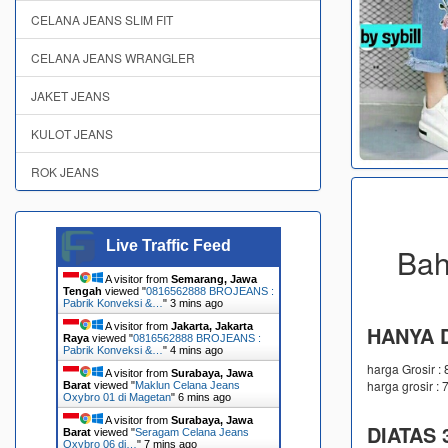
CELANA JEANS SLIM FIT
CELANA JEANS WRANGLER
JAKET JEANS
KULOT JEANS
ROK JEANS
Live Traffic Feed
Bah
A visitor from
Semarang, Jawa
Tengah
viewed "
0816562888 BROJEANS :
Pabrik Konveksi &…
"
3 mins ago
A visitor from
Jakarta, Jakarta
HANYA D
Raya
viewed "
0816562888 BROJEANS :
Pabrik Konveksi &…
"
4 mins ago
harga Grosir :
A visitor from
Surabaya, Jawa
harga grosir : 
Barat
viewed "
Maklun Celana Jeans
Oxybro 01 di Magetan
"
6 mins ago
A visitor from
Surabaya, Jawa
DIATAS 3
Barat
viewed "
Seragam Celana Jeans
Oxybro 06 di…
"
7 mins ago