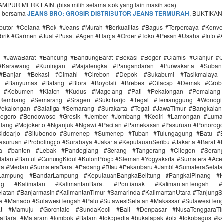
PUR MERK LAIN. (bisa milih selama stok yang lain masih ada)
s bersama
JEANS BRO: GROSIR DISTRIBUTOR JEANS TERMURAH
, BUKTIKAN
ributor #Celana #Rok #Jeans #Murah #Berkualitas #Bagus #Terpercaya #Konv
brik #Garmen #Jual #Pusat #Agen #Harga #Order #Toko #Pesan #Usaha #Info #
i #JawaBarat #Bandung #BandungBarat #Bekasi #Bogor #Ciamis #Cianjur #C
#Karawang #Kuningan #Majalengka #Pangandaran #Purwakarta #Suba
Banjar #Bekasi #Cimahi #Cirebon #Depok #Sukabumi #Tasikmalaya
ra #Banyumas #Batang #Blora #Boyolali #Brebes #Cilacap #Demak #Grob
r #Kebumen #Klaten #Kudus #Magelang #Pati #Pekalongan #Pemalang 
#Rembang #Semarang #Sragen #Sukoharjo #Tegal #Temanggung #Wonogi
ekalongan #Salatiga #Semarang #Surakarta #Tegal #JawaTimur #Bangkala
onegoro #Bondowoso #Gresik #Jember #Jombang #Kediri #Lamongan #Lum
lang #Mojokerto #Nganjuk #Ngawi #Pacitan #Pamekasan #Pasuruan #Ponorogo
idoarjo #Situbondo #Sumenep #Sumenep #Tuban #Tulungagung #Batu #Bl
asuruan #Probolinggo #Surabaya #Jakarta #KepulauanSeribu #Jakarta #Barat #
ra #banten #Lebak #Pandeglang #Serang #Tangerang #Cilegon #Seran
latan #Bantul #GunungKidul #KulonProgo #Sleman #Yogyakarta #Sumatera #Ac
ra #Medan #SumateraBarat #Padang #Riau #Pekanbaru #Jambi #SumateraSelat
Lampung #BandarLampung #KepulauanBangkaBelitung #PangkalPinang #K
ang #Kalimatan #KalimantanBarat #Pontianak #KalimantanTengah #
latan #Banjarmasin #KalimantanTimur #Samarinda #KalimantanUtara #TanjungS
a #Manado #SulawesiTengah #Palu #SulawesiSelatan #Makassar #SulawesiTen
rat #Mamuju #Gorontalo #SundaKecil #Bali #Denpasar #NusaTenggaraT
aBarat #Mataram #lombok #Batam #tokopedia #bukalapak #olx #tokobagus #ka