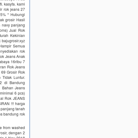
. kasyfa. kami
 rok jeans 27
15% * Hubungi
ak grosir Hasil
 navy panjang
oms) Jual Rok
urah Kekinian
bajugrosir.xyz
. Hampir Semua
nyediakan rok
 Rok Jeans Anak
abaya 16ribu 7
iran Rok Jeans
 69 Grosir Rok
Tidak Luntur.
12 di Bandung
h Bahan Jeans
minimal 6 pcs)
onal Rok JEANS
IRAN !!! harga
s panjang tanah
ns bandung rok
ade from washed
rosir, dengan 2
aris 1 Nov 2018