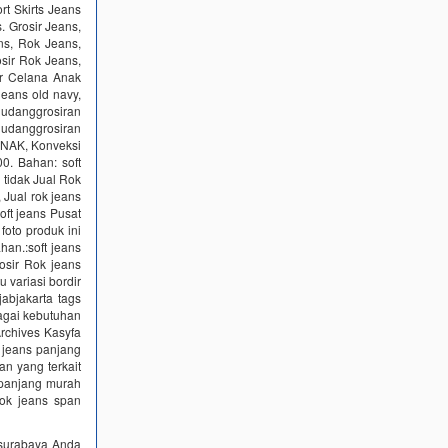
t Skirts Jeans
. Grosir Jeans,
ns, Rok Jeans,
sir Rok Jeans,
ir Celana Anak
jeans old navy,
udanggrosiran
 gudanggrosiran
ANAK, Konveksi
0. Bahan: soft
 tidak Jual Rok
 Jual rok jeans
soft jeans Pusat
foto produk ini
ahan.:soft jeans
osir Rok jeans
u variasi bordir
jabjakarta tags
bagai kebutuhan
rchives Kasyfa
k jeans panjang
n yang terkait
s panjang murah
ok jeans span
g surabaya Anda