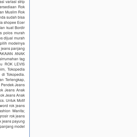
 variasi strip
etersediaan Rok
han Muslim Rok
nda sudah bisa
sia shopee Ecer
dan kuat Bordir
ns polos murah
s dijual murah
 pilih modelnya
 jeans panjang
PAKAIAN ANAK
sirrumahan tag
ibu ROK LEVIS
im, Tokopedia
 di Tokopedia.
an Terlengkap,
k Pendek Jeans
Rok Jeans Anak
Rok Jeans Anak
s. Untuk Motif
word rok jeans
ashion Wanita;
rosir rok jeans
ok jeans payung
 panjang model