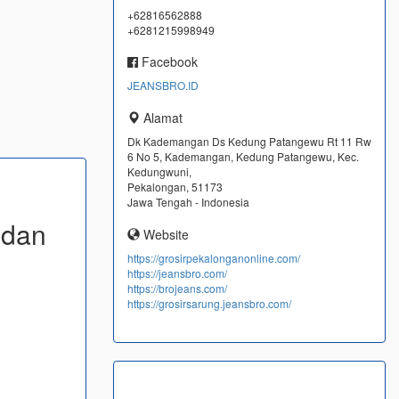
+62816562888
+6281215998949
Facebook
JEANSBRO.ID
Alamat
Dk Kademangan Ds Kedung Patangewu Rt 11 Rw
6 No 5, Kademangan, Kedung Patangewu, Kec.
Kedungwuni,
Pekalongan, 51173
Jawa Tengah - Indonesia
 dan
Website
https://grosirpekalonganonline.com/
https://jeansbro.com/
https://brojeans.com/
https://grosirsarung.jeansbro.com/