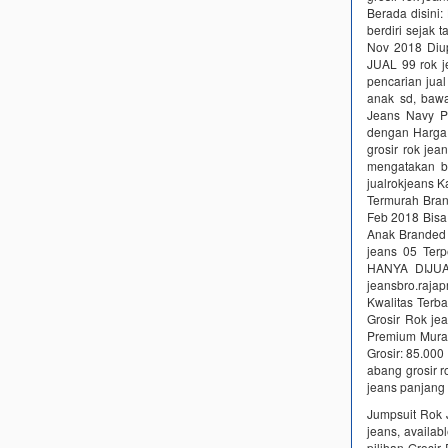
Berada disini
berdiri seja
Nov 2018 Diu
JUAL 99 rok je
pencarian ju
anak sd, baw
Jeans Navy P
dengan Harga 
grosir rok je
mengatakan b
jualrokjeans K
Termurah Bran
Feb 2018 Bisa
Anak Branded 
jeans 05 Ter
HANYA DIJUAL
jeansbro.raj
Kwalitas Terb
Grosir Rok je
Premium Murah
Grosir: 85.000
abang grosir 
jeans panjang
Jumpsuit Rok J
jeans, availab
pilihan Grosir