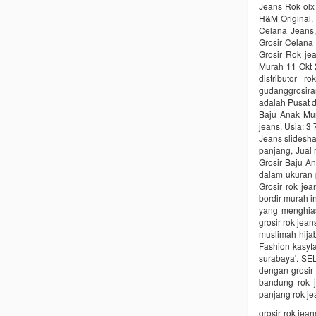
Jeans Rok olx
H&M Original. 
Celana Jeans,
Grosir Celana
Grosir Rok je
Murah 11 Okt 2
distributor 
gudanggrosiran
adalah Pusat 
Baju Anak Mur
jeans. Usia: 3
Jeans slidesha
panjang, Jual r
Grosir Baju An
dalam ukuran pe
Grosir rok je
bordir murah in
yang menghiasi
grosir rok jea
muslimah hija
Fashion kasyfa
surabaya'. SE
dengan grosir 
bandung rok 
panjang rok j
grosir rok jea