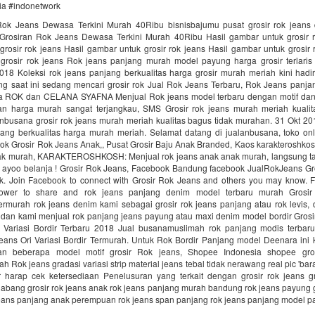
nia #indonetwork
Rok Jeans Dewasa Terkini Murah 40Ribu bisnisbajumu pusat grosir rok jeans 
Grosiran Rok Jeans Dewasa Terkini Murah 40Ribu Hasil gambar untuk grosir r
rosir rok jeans Hasil gambar untuk grosir rok jeans Hasil gambar untuk grosir 
grosir rok jeans Rok jeans panjang murah model payung harga grosir terlaris
2018 Koleksi rok jeans panjang berkualitas harga grosir murah meriah kini hadi
ng saat ini sedang mencari grosir rok Jual Rok Jeans Terbaru, Rok Jeans panjan
fna ROK dan CELANA SYAFNA Menjual Rok jeans model terbaru dengan motif dan
an harga murah sangat terjangkau, SMS Grosir rok jeans murah meriah kualit
nbusana grosir rok jeans murah meriah kualitas bagus tidak murahan. 31 Okt 201
jang berkualitas harga murah meriah. Selamat datang di jualanbusana, toko onli
rok Grosir Rok Jeans Anak,, Pusat Grosir Baju Anak Branded, Kaos karakteroshko
k murah, KARAKTEROSHKOSH: Menjual rok jeans anak anak murah, langsung t
ai, ayoo belanja ! Grosir Rok Jeans, Facebook Bandung facebook JualRokJeans Gr
k. Join Facebook to connect with Grosir Rok Jeans and others you may know. 
ower to share and rok jeans panjang denim model terbaru murah Grosi
ermurah rok jeans denim kami sebagai grosir rok jeans panjang atau rok levis,
 dan kami menjual rok panjang jeans payung atau maxi denim model bordir Grosi
Variasi Bordir Terbaru 2018 Jual busanamuslimah rok panjang modis terba
eans Ori Variasi Bordir Termurah. Untuk Rok Bordir Panjang model Deenara ini 
n beberapa model motif grosir Rok jeans, Shopee Indonesia shopee gro
 Rok jeans gradasi variasi strip material jeans tebal tidak nerawang real pic 'bara
 harap cek ketersediaan Penelusuran yang terkait dengan grosir rok jeans gr
abang grosir rok jeans anak rok jeans panjang murah bandung rok jeans payung g
eans panjang anak perempuan rok jeans span panjang rok jeans panjang model 