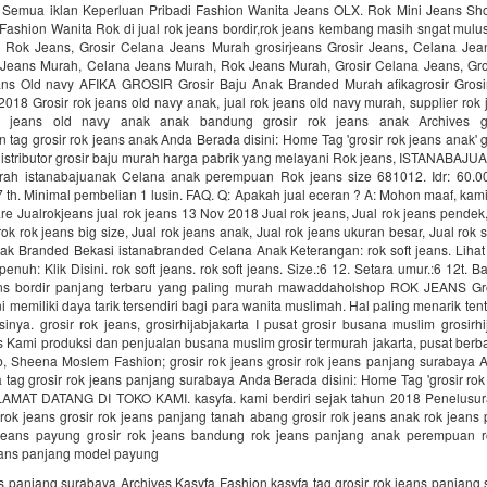
 Semua iklan Keperluan Pribadi Fashion Wanita Jeans OLX. Rok Mini Jeans Shor
Fashion Wanita Rok di jual rok jeans bordir,rok jeans kembang masih sngat mulus
 Rok Jeans, Grosir Celana Jeans Murah grosirjeans Grosir Jeans, Celana Jea
 Jeans Murah, Celana Jeans Murah, Rok Jeans Murah, Grosir Celana Jeans, Gro
ans Old navy AFIKA GROSIR Grosir Baju Anak Branded Murah afikagrosir Gros
018 Grosir rok jeans old navy anak, jual rok jeans old navy murah, supplier rok 
rok jeans old navy anak anak bandung grosir rok jeans anak Archives g
 tag grosir rok jeans anak Anda Berada disini: Home Tag 'grosir rok jeans anak'
distributor grosir baju murah harga pabrik yang melayani Rok jeans, ISTANABAJU
ah istanabajuanak Celana anak perempuan Rok jeans size 681012. Idr: 60.00
 7 th. Minimal pembelian 1 lusin. FAQ. Q: Apakah jual eceran ? A: Mohon maaf, kami
re Jualrokjeans jual rok jeans 13 Nov 2018 Jual rok jeans, Jual rok jeans pendek,
ok rok jeans big size, Jual rok jeans anak, Jual rok jeans ukuran besar, Jual rok 
ak Branded Bekasi istanabranded Celana Anak Keterangan: rok soft jeans. Lihat 
nuh: Klik Disini. rok soft jeans. rok soft jeans. Size.:6 12. Setara umur.:6 12t. B
ans bordir panjang terbaru yang paling murah mawaddaholshop ROK JEANS Gr
i memiliki daya tarik tersendiri bagi para wanita muslimah. Hal paling menarik tent
nya. grosir rok jeans, grosirhijabjakarta I pusat grosir busana muslim grosirhi
ns Kami produksi dan penjualan busana muslim grosir termurah jakarta, pusat ber
b, Sheena Moslem Fashion; grosir rok jeans grosir rok jeans panjang surabaya A
 tag grosir rok jeans panjang surabaya Anda Berada disini: Home Tag 'grosir ro
LAMAT DATANG DI TOKO KAMI. kasyfa. kami berdiri sejak tahun 2018 Penelusura
rok jeans grosir rok jeans panjang tanah abang grosir rok jeans anak rok jean
jeans payung grosir rok jeans bandung rok jeans panjang anak perempuan r
eans panjang model payung
ns panjang surabaya Archives Kasyfa Fashion kasyfa tag grosir rok jeans panjan