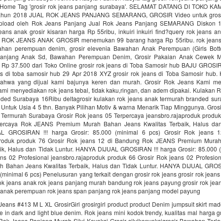
: Home Tag 'grosir rok jeans panjang surabaya'. SELAMAT DATANG DI TOKO KAMI
k tahun 2018 JUAL ROK JEANS PANJANG SEMARANG, GROSIR Video untuk grosir
pload oleh Rok Jeans Panjang Jual Rok Jeans Panjang SEMARANG Diskon 
ans anak grosir kisaran harga Rp 55ribu, inkuiri inkuiri find?query rok jeans an
al ROK JEANS ANAK GROSIR menemukan 99 barang harga Rp 55ribu. rok jeans
ahan perempuan denim, grosir elevenia Bawahan Anak Perempuan (Girls Bott
anjang Anak Sd, Bawahan Perempuan Denim, Grosir Pakaian Anak Cewek M
Rp 37.500 dari Toko Online grosir rok jeans di Toba Samosir hub BAJU GROSIR 
ans di toba samosir hub 29 Apr 2018 XYZ grosir rok jeans di Toba Samosir hub
ahwa yang dijual kami bajunya keren dan murah. Grosir Rok Jeans Kami me
ami menyediakan rok jeans tebal, tidak kaku,ringan, dan adem dipakai. Kulakan
ded Surabaya 16Ribu deltagrosir kulakan rok jeans anak termurah branded sur
 Untuk Usia 4 5 thn. Banyak Pilihan Motiv & warna Menarik Tiap Minggunya. Gros
Termurah Surabaya Grosir Rok jeans 05 Terpercaya jeansbro.rajaproduk produk
percaya Rok JEANS Premium Murah Bahan Jeans Kwalitas Terbaik, Halus dan 
 GROSIRAN !!! harga Grosir: 85.000 (minimal 6 pcs) Grosir Rok jeans 
aproduk produk 76 Grosir Rok jeans 12 di Bandung Rok JEANS Premium Mura
aik, Halus dan Tidak Luntur. HANYA DIJUAL GROSIRAN !!! harga Grosir: 85.000 (
ans 02 Profesional jeansbro.rajaproduk produk 66 Grosir Rok jeans 02 Profesi
 Bahan Jeans Kwalitas Terbaik, Halus dan Tidak Luntur. HANYA DIJUAL GROS
 (minimal 6 pcs) Penelusuran yang terkait dengan grosir rok jeans grosir rok jean
rok jeans anak rok jeans panjang murah bandung rok jeans payung grosir rok jea
 anak perempuan rok jeans span panjang rok jeans panjang model payung
eans #413 M L XL GrosirGirl grosirgirl product product Denim jumpsuit skirt m
le in dark and light blue denim. Rok jeans mini kodok trendy, kualitas mal harga g
 Rok Jeans Panjang Murah Silvi Koveksi Grosir silvikonveksigrosir Bawahan Terl