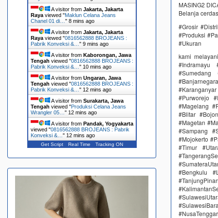
MASING2 DICAM
A visitor from
Jakarta, Jakarta
Belanja cerda
Raya
viewed "
Maklun Celana Jeans
Chanel 01 di…
"
8 mins ago
#Grosir #Dist
A visitor from
Jakarta, Jakarta
#Produksi #Pa
Raya
viewed "
0816562888 BROJEANS :
#Ukuran
Pabrik Konveksi &…
"
9 mins ago
A visitor from
Kaborongan, Jawa
kami melayan
Tengah
viewed "
0816562888 BROJEANS :
#Indramayu 
Pabrik Konveksi &…
"
10 mins ago
#Sumedang #
A visitor from
Ungaran, Jawa
#Banjarnega
Tengah
viewed "
0816562888 BROJEANS :
#Karanganya
Pabrik Konveksi &…
"
12 mins ago
#Purworejo 
A visitor from
Surakarta, Jawa
#Magelang #P
Tengah
viewed "
Produksi Celana Jeans
Wrangler 05…
"
12 mins ago
#Blitar #Boj
#Magetan #Ma
A visitor from
Pandak, Yogyakarta
viewed "
0816562888 BROJEANS : Pabrik
#Sampang #S
Konveksi &…
"
12 mins ago
#Mojokerto #P
Get Script
Real Time
Tracking ON
#Timur #Uta
#TangerangSe
#SumateraUta
#Bengkulu #
#TanjungPin
#KalimantanSe
#SulawesiUtar
#SulawesiBa
#NusaTenggar