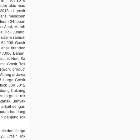
rder atau mau
2018 11 grosir
Jeans, meskipun
 Murah 34ribuan
co Anak Murah
ia: Rok Jumbo,
r size m sampai
p 64.000. Grosir
ns anak branded
17.000 Bahan:
n Jeans NonaSa
ima Grosir Rok
etwork product
 Abang di Jawa
8 Harga Grosir
Stock JSK 5012
Gabung Cakning
tra grosir rok
A:anak. Banyak
terkait dengan
g murah bandung
an panjang rok
date dan Harga
ayu Grosir Rok