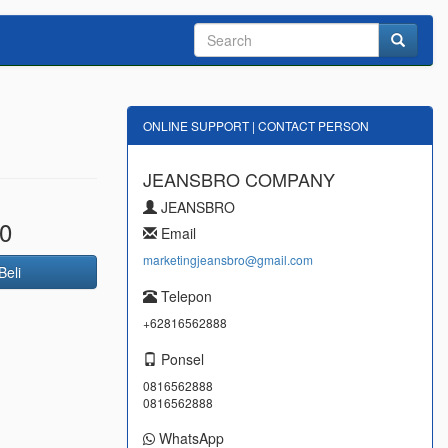
ONLINE SUPPORT | CONTACT PERSON
JEANSBRO COMPANY
JEANSBRO
0
Email
marketingjeansbro@gmail.com
Beli
Telepon
+62816562888
Ponsel
0816562888
0816562888
WhatsApp