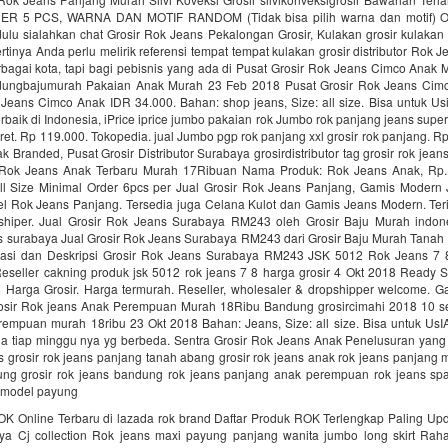
R 5 PCS, WARNA DAN MOTIF RANDOM (Tidak bisa pilih warna dan motif) O
ulu sialahkan chat Grosir Rok Jeans Pekalongan Grosir, Kulakan grosir kulakan 
rtinya Anda perlu melirik referensi tempat tempat kulakan grosir distributor Rok 
rbagai kota, tapi bagi pebisnis yang ada di Pusat Grosir Rok Jeans Cimco Anak
ungbajumurah Pakaian Anak Murah 23 Feb 2018 Pusat Grosir Rok Jeans Cim
 Jeans Cimco Anak IDR 34.000. Bahan: shop jeans, Size: all size. Bisa untuk Us
erbaik di Indonesia, iPrice iprice jumbo pakaian rok Jumbo rok panjang jeans supe
karet. Rp 119.000. Tokopedia. jual Jumbo pgp rok panjang xxl grosir rok panjang. R
 Branded, Pusat Grosir Distributor Surabaya grosirdistributor tag grosir rok jea
r Rok Jeans Anak Terbaru Murah 17Ribuan Nama Produk: Rok Jeans Anak, Rp.
All Size Minimal Order 6pcs per Jual Grosir Rok Jeans Panjang, Gamis Moder
l Rok Jeans Panjang. Tersedia juga Celana Kulot dan Gamis Jeans Modern. Ter
shiper. Jual Grosir Rok Jeans Surabaya RM243 oleh Grosir Baju Murah indon
ans surabaya Jual Grosir Rok Jeans Surabaya RM243 dari Grosir Baju Murah Tanah
ikasi dan Deskripsi Grosir Rok Jeans Surabaya RM243 JSK 5012 Rok Jeans 7 
Reseller cakning produk jsk 5012 rok jeans 7 8 harga grosir 4 Okt 2018 Ready 
 Harga Grosir. Harga termurah. Reseller, wholesaler & dropshipper welcome. 
osir Rok jeans Anak Perempuan Murah 18Ribu Bandung grosircimahi 2018 10 sen
rempuan murah 18ribu 23 Okt 2018 Bahan: Jeans, Size: all size. Bisa untuk UsI
na tiap minggu nya yg berbeda. Sentra Grosir Rok Jeans Anak Penelusuran yang 
ns grosir rok jeans panjang tanah abang grosir rok jeans anak rok jeans panjan
ung grosir rok jeans bandung rok jeans panjang anak perempuan rok jeans sp
 model payung
OK Online Terbaru di lazada rok brand Daftar Produk ROK Terlengkap Paling Up
a Cj collection Rok jeans maxi payung panjang wanita jumbo long skirt Rah