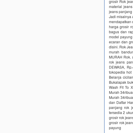
grosir Rok je
material jeans
jeans panjang
Jadi misalnya
mendapatkan di
harga grosir r
bagus dan rap
model payung 
ecaran dan gro
disini. Rok J
murah bandu
MURAH Rok. ad
rok jeans pa
DEWASA, Rp.4
tokopedia hot
Belanja cicil
Bukalapak buk
Wash Fit To X
Murah 34ribua
Murah 34ribua
dan Daftar Ha
panjang rok j
tersedia 2 uku
grosir rok jea
grosir rok je
payung