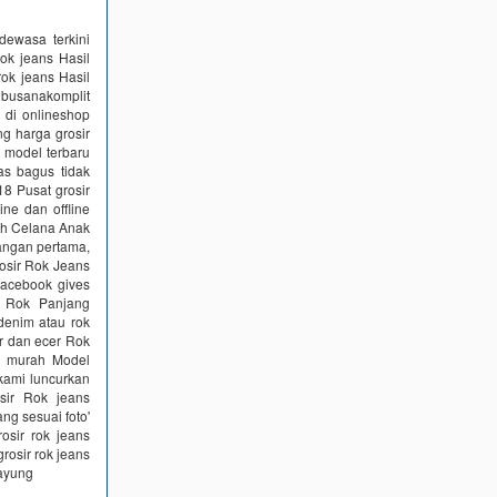
dewasa terkini
ok jeans Hasil
rok jeans Hasil
 busanakomplit
r di onlineshop
g harga grosir
 model terbaru
as bagus tidak
8 Pusat grosir
ne dan offline
sh Celana Anak
angan pertama,
osir Rok Jeans
Facebook gives
r Rok Panjang
 denim atau rok
r dan ecer Rok
ru murah Model
kami luncurkan
sir Rok jeans
ng sesuai foto'
osir rok jeans
rosir rok jeans
payung