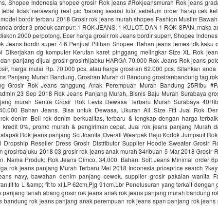
ans, Shopee Indonesia shopee grosir Rok jeans #Rokjeansmurah Rok jeans gradasi
 tebal tidak nerawang real pic 'barang sesuai foto' sebelum order harap cek k
 model bordir terbaru 2018 Grosir rok jeans murah shopee Fashion Muslim Bawa
 anda order 3 produk campur: 1 ROK JEANS, 1 KULOT, DAN 1 ROK SPAN, maka a
skon 2000 perpotong. Ecer harga grosir rok Jeans bordir superr, Shopee Indone
ok Jeans bordir super 4.6 Penjual Pilihan Shopee. Bahan jeans lemes tdk kaku 
i Dikerjakan dg komputer Kerutan karet pinggang melingkar Size XL Rok jea
dan panjang dijual grosir grosirhijabku HARGA 70.000 Rok Jeans Rok jeans polo
sir, harga mulai Rp. 70.000 pcs, atau harga grosiran 62.000 pcs. Silahkan anda
eans Panjang Murah Bandung, Grosiran Murah di Bandung grosiranbandung tag rok
ng Grosir Rok Jeans tanggung Anak Perempuan Murah Bandung 25Ribu #
min 23 Sep 2018 Rok Jeans Panjang Murah, Bisnis Baju Murah Surabaya gro
njang murah Sentra Grosir Rok Levis Dewasa Terbaru Murah Surabaya 40R
0.000 Bahan Jeans, Bisa untuk Dewasa, Ukuran All Size Fitt Jual Rok Den
 rok denim Beli rok denim berkualitas, terbaru & lengkap dengan harga terbaik
an kredit 0%, promo murah & pengiriman cepat. Jual rok jeans panjang Murah d
alapak Rok jeans panjang So Joanita Overall Wearpak Baju Kodok Jumpsuit Ro
l Dropship Reseller Dress Grosir Distributor Supplier Hoodie Sweater Grosir 
n grosirbajuku 2018 03 grosir rok jeans anak murah 34ribuan 5 Mar 2018 Grosir 
n. Nama Produk: Rok Jeans Cimco, 34.000. Bahan: Soft Jeans Minimal order 6pc
rga rok jeans panjang Murah Terbaru Mei 2018 Indonesia priceprice search ?key
eans navy, bawahan denim panjang cewek, supplier grosir pakaian wanita F
ran,fit to L &amp; fit to xl,LP 62cm,Pjg 91cm,Lbr Penelusuran yang terkait dengan g
ns panjang tanah abang grosir rok jeans anak rok jeans panjang murah bandung r
ans bandung rok jeans panjang anak perempuan rok jeans span panjang rok jeans