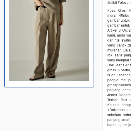
#blibli #eleve
Pusat Grosir 
murah 40ribu 
gambar untuk g
gambar untuk 
Artikel 3 Okt 
kami. anda ya
dan ritel sya
yang cantik d
murahan juala
rok jeans pan
yang menjual 
Rok Jeans Ana
grosir & part
is on Faceboo
people the p
grosirpakaiant
panjang jeans
Jeans Denara 
Terbaru Rok J
Khusus denga
#Rokjeansmurah
sebelum order
panjang tanah 
bandung rok j