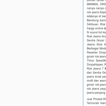
MINIMAL ORDE
nanya nanya d
rok jeans Sepe
letaknya di be
Bandung band
34ribuan. Rok
harga online t
5l xxxxxl full 
Rok Jeans Anak
Sentra Grosi
Jeans, Size: 
Berbagai Mode
Reseller Drop
grosir rok je
Timur. Spesif
Dropshipper, 
Rok Jeans 7 8
dan Sentra Gr
jeans anak pe
motif dan war
grosir rok jea
rok jeans pay
jeans panjang
Jual Produk R
Termurah Hany