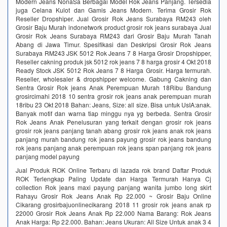
Modern Jeans NonaSa Berbagai Model Rok Jeans Panjang. Tersedia
juga Celana Kulot dan Gamis Jeans Modern. Terima Grosir Rok
Reseller Dropshiper. Jual Grosir Rok Jeans Surabaya RM243 oleh
Grosir Baju Murah indonetwork product grosir rok jeans surabaya Jual
Grosir Rok Jeans Surabaya RM243 dari Grosir Baju Murah Tanah
Abang di Jawa Timur. Spesifikasi dan Deskripsi Grosir Rok Jeans
Surabaya RM243 JSK 5012 Rok Jeans 7 8 Harga Grosir Dropshipper,
Reseller cakning produk jsk 5012 rok jeans 7 8 harga grosir 4 Okt 2018
Ready Stock JSK 5012 Rok Jeans 7 8 Harga Grosir. Harga termurah.
Reseller, wholesaler & dropshipper welcome. Gabung Cakning dan
Sentra Grosir Rok jeans Anak Perempuan Murah 18Ribu Bandung
grosircimahi 2018 10 sentra grosir rok jeans anak perempuan murah
18ribu 23 Okt 2018 Bahan: Jeans, Size: all size. Bisa untuk UsIA:anak.
Banyak motif dan warna tiap minggu nya yg berbeda. Sentra Grosir
Rok Jeans Anak Penelusuran yang terkait dengan grosir rok jeans
grosir rok jeans panjang tanah abang grosir rok jeans anak rok jeans
panjang murah bandung rok jeans payung grosir rok jeans bandung
rok jeans panjang anak perempuan rok jeans span panjang rok jeans
panjang model payung
Jual Produk ROK Online Terbaru di lazada rok brand Daftar Produk
ROK Terlengkap Paling Update dan Harga Termurah Hanya Cj
collection Rok jeans maxi payung panjang wanita jumbo long skirt
Rahayu Grosir Rok Jeans Anak Rp 22.000 ~ Grosir Baju Online
Cikarang grosirbajuonlinecikarang 2018 11 grosir rok jeans anak rp
22000 Grosir Rok Jeans Anak Rp 22.000 Nama Barang: Rok Jeans
Anak Harga: Rp 22.000. Bahan: Jeans Ukuran: All Size Untuk anak 3 4