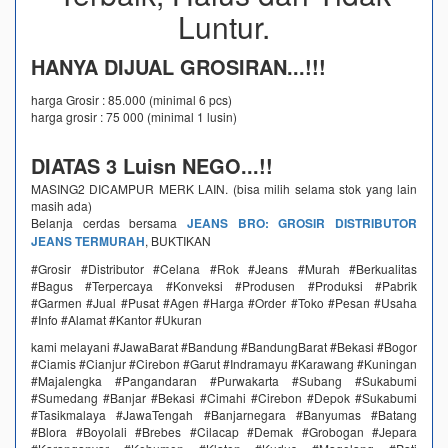
Luntur.
HANYA DIJUAL GROSIRAN...!!!
harga Grosir : 85.000 (minimal 6 pcs)
harga grosir : 75 000 (minimal 1 lusin)
DIATAS 3 Luisn NEGO...!!
MASING2 DICAMPUR MERK LAIN. (bisa milih selama stok yang lain
masih ada)
Belanja cerdas bersama
JEANS BRO: GROSIR DISTRIBUTOR
JEANS TERMURAH
, BUKTIKAN
#Grosir #Distributor #Celana #Rok #Jeans #Murah #Berkualitas
#Bagus #Terpercaya #Konveksi #Produsen #Produksi #Pabrik
#Garmen #Jual #Pusat #Agen #Harga #Order #Toko #Pesan #Usaha
#Info #Alamat #Kantor #Ukuran
kami melayani #JawaBarat #Bandung #BandungBarat #Bekasi #Bogor
#Ciamis #Cianjur #Cirebon #Garut #Indramayu #Karawang #Kuningan
#Majalengka #Pangandaran #Purwakarta #Subang #Sukabumi
#Sumedang #Banjar #Bekasi #Cimahi #Cirebon #Depok #Sukabumi
#Tasikmalaya #JawaTengah #Banjarnegara #Banyumas #Batang
#Blora #Boyolali #Brebes #Cilacap #Demak #Grobogan #Jepara