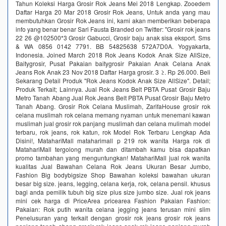
Tahun Koleksi Harga Grosir Rok Jeans Mei 2018 Lengkap. Zooedem
Daftar Harga 20 Mar 2018 Grosir Rok Jeans, Untuk anda yang mau
membutuhkan Grosir Rok Jeans ini, kami akan memberikan beberapa
info yang benar benar Sari Fausta Branded on Twitter: "Grosir rok jeans
22 26 @102500*3 Grosir Gabucci, Grosir baju anak sisa eksport. Sms
& WA 0856 0142 7791. BB 54825638 572A7D0A. Yogyakarta,
Indonesia. Joined March 2018 Rok Jeans Kodok Anak Size AllSize,
Baitygrosir, Pusat Pakaian baitygrosir Pakaian Anak Celana Anak
Jeans Rok Anak 23 Nov 2018 Daftar Harga grosir. 3 ≥. Rp 26.000. Beli
Sekarang Detail Produk "Rok Jeans Kodok Anak Size AllSize". Detail;
Produk Terkait; Lainnya. Jual Rok Jeans Belt PBTA Pusat Grosir Baju
Metro Tanah Abang Jual Rok Jeans Belt PBTA Pusat Grosir Baju Metro
Tanah Abang. Grosir Rok Celana Muslimah, ZarifaHouse grosir rok
celana muslimah rok celana memang nyaman untuk menemani kawan
muslimah jual grosir rok panjang muslimah dan celana mulimah model
terbaru, rok jeans, rok katun, rok Model Rok Terbaru Lengkap Ada
Disini!, MatahariMall mataharimall p 219 rok wanita Harga rok di
MatahariMall tergolong murah dan ditambah kamu bisa dapatkan
promo tambahan yang menguntungkan! MatahariMall jual rok wanita
kualitas Jual Bawahan Celana Rok Jeans Ukuran Besar Jumbo,
Fashion Big bodybigsize Shop Bawahan koleksi bawahan ukuran
besar big size. jeans, legging, celana kerja, rok, celana pensil. khusus
bagi anda pemilik tubuh big size plus size jumbo size. Jual rok jeans
mini cek harga di PriceArea pricearea Fashion Pakaian Fashion:
Pakaian: Rok putih wanita celana jegging jeans terusan mini slim
Penelusuran yang terkait dengan grosir rok jeans grosir rok jeans