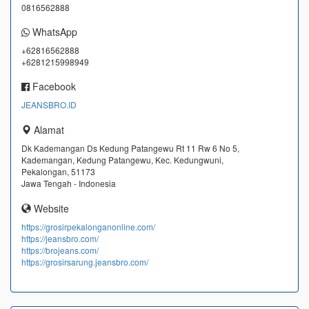
0816562888
WhatsApp
+62816562888
+6281215998949
Facebook
JEANSBRO.ID
Alamat
Dk Kademangan Ds Kedung Patangewu Rt 11 Rw 6 No 5,
Kademangan, Kedung Patangewu, Kec. Kedungwuni,
Pekalongan, 51173
Jawa Tengah - Indonesia
Website
https://grosirpekalonganonline.com/
https://jeansbro.com/
https://brojeans.com/
https://grosirsarung.jeansbro.com/