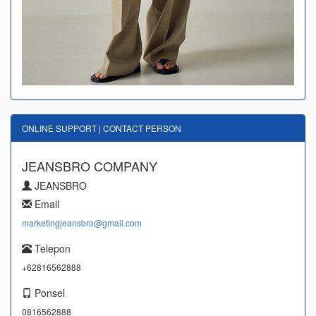
ONLINE SUPPORT | CONTACT PERSON
JEANSBRO COMPANY
JEANSBRO
Email
marketingjeansbro@gmail.com
Telepon
+62816562888
Ponsel
0816562888