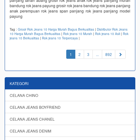
panjang tanah abang grosir rok jeans anak rok jeans panjang murah
bandung rok jeans payung grosir rok jeans bandung rok jeans panjang
anak perempuan rok jeans span panjang rok jeans panjang model
payung
Tag :
Grosir Rok Jeans 10 Harga Murah Bagus Berkualitas
|
Distributor Rok Jeans
10 Harga Murah Bagus Berkualitas
|
Rok jeans 10 Murah
|
Rok jeans 10 Asli
|
Rok
jeans 10 Berkualitas
|
Rok jeans 10 Terpercaya
|
(current)
1
2
3
...
892
KATEGORI
CELANA CHINO
CELANA JEANS BOYFRIEND
CELANA JEANS CHANEL
CELANA JEANS DENIM