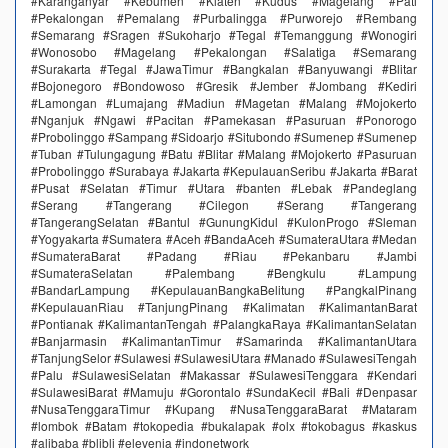
#Karanganyar #Kebumen #Klaten #Kudus #Magelang #Pati
#Pekalongan #Pemalang #Purbalingga #Purworejo #Rembang
#Semarang #Sragen #Sukoharjo #Tegal #Temanggung #Wonogiri
#Wonosobo #Magelang #Pekalongan #Salatiga #Semarang
#Surakarta #Tegal #JawaTimur #Bangkalan #Banyuwangi #Blitar
#Bojonegoro #Bondowoso #Gresik #Jember #Jombang #Kediri
#Lamongan #Lumajang #Madiun #Magetan #Malang #Mojokerto
#Nganjuk #Ngawi #Pacitan #Pamekasan #Pasuruan #Ponorogo
#Probolinggo #Sampang #Sidoarjo #Situbondo #Sumenep #Sumenep
#Tuban #Tulungagung #Batu #Blitar #Malang #Mojokerto #Pasuruan
#Probolinggo #Surabaya #Jakarta #KepulauanSeribu #Jakarta #Barat
#Pusat #Selatan #Timur #Utara #banten #Lebak #Pandeglang
#Serang #Tangerang #Cilegon #Serang #Tangerang
#TangerangSelatan #Bantul #GunungKidul #KulonProgo #Sleman
#Yogyakarta #Sumatera #Aceh #BandaAceh #SumateraUtara #Medan
#SumateraBarat #Padang #Riau #Pekanbaru #Jambi
#SumateraSelatan #Palembang #Bengkulu #Lampung
#BandarLampung #KepulauanBangkaBelitung #PangkalPinang
#KepulauanRiau #TanjungPinang #Kalimatan #KalimantanBarat
#Pontianak #KalimantanTengah #PalangkaRaya #KalimantanSelatan
#Banjarmasin #KalimantanTimur #Samarinda #KalimantanUtara
#TanjungSelor #Sulawesi #SulawesiUtara #Manado #SulawesiTengah
#Palu #SulawesiSelatan #Makassar #SulawesiTenggara #Kendari
#SulawesiBarat #Mamuju #Gorontalo #SundaKecil #Bali #Denpasar
#NusaTenggaraTimur #Kupang #NusaTenggaraBarat #Mataram
#lombok #Batam #tokopedia #bukalapak #olx #tokobagus #kaskus
#alibaba #blibli #elevenia #indonetwork