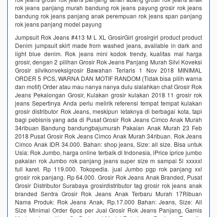
rok jeans panjang murah bandung rok jeans payung grosir rok jeans
bandung rok jeans panjang anak perempuan rok jeans span panjang
rok jeans panjang model payung
Jumpsuit Rok Jeans #413 M L XL GrosirGirl grosirgirl product product
Denim jumpsuit skirt made from washed jeans, available in dark and
light blue denim. Rok jeans mini kodok trendy, kualitas mal harga
grosir, dengan 2 pilihan Grosir Rok Jeans Panjang Murah Silvi Koveksi
Grosir silvikonveksigrosir Bawahan Terlaris 1 Nov 2018 MINIMAL
ORDER 5 PCS, WARNA DAN MOTIF RANDOM (Tidak bisa pilih warna
dan motif) Order atau mau nanya nanya dulu sialahkan chat Grosir Rok
Jeans Pekalongan Grosir, Kulakan grosir kulakan 2018 11 grosir rok
jeans Sepertinya Anda perlu melirik referensi tempat tempat kulakan
grosir distributor Rok Jeans, meskipun letaknya di berbagai kota, tapi
bagi pebisnis yang ada di Pusat Grosir Rok Jeans Cimco Anak Murah
34ribuan Bandung bandungbajumurah Pakaian Anak Murah 23 Feb
2018 Pusat Grosir Rok Jeans Cimco Anak Murah 34ribuan. Rok Jeans
Cimco Anak IDR 34.000. Bahan: shop jeans, Size: all size. Bisa untuk
Usia: Rok Jumbo, harga online terbaik di Indonesia, iPrice iprice jumbo
pakaian rok Jumbo rok panjang jeans super size m sampai 5l xxxxxl
full karet. Rp 119.000. Tokopedia. jual Jumbo pgp rok panjang xxl
grosir rok panjang. Rp 64.000. Grosir Rok Jeans Anak Branded, Pusat
Grosir Distributor Surabaya grosirdistributor tag grosir rok jeans anak
branded Sentra Grosir Rok Jeans Anak Terbaru Murah 17Ribuan
Nama Produk: Rok Jeans Anak, Rp.17.000 Bahan: Jeans, Size: All
Size Minimal Order 6pcs per Jual Grosir Rok Jeans Panjang, Gamis