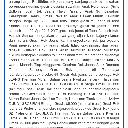
barang harga Rp 55ribu. rok jeans navy panjang anak sd, bawahan
perempuan denim, grosir elevenia Bawahan Anak Perempuan (Girls
Bottoms) Jual Rok Jeans Navy Panjang Anak Sd, Bawahan
Perempuan Denim, Grosir Pakaian Anak Cewek Murah Kekinian
dengan Harga Rp 37.500 dari Toko Online grosir rok jeans di Toba
Samosir hub BAJU GROSIR bajugrosir.xyz grosir rok jeans di toba
samosir hub 29 Apr 2018 XYZ grosir rok jeans di Toba Samosir hub.
Hampir Semua mengatakan bahwa yang dijual kami bajunya keren
dan murah. Grosir Rok Jeans Kami menyediakan rok jualrokjeans
Kami menyediakan rok jeans tebal, tidak kaku,ringan, dan adem
dipakai. Kulakan Rok Jeans Anak Termurah Branded Surabaya
16Ribu deltagrosir kulakan rok jeans anak termurah branded surabaya
16ribu 7 Feb 2018 Bisa Untuk Usia 4 5 thn. Banyak Pilihan Motiv &
warna Menarik Tiap Minggunya. Grosiran Rok Jeans Anak Branded
Termurah Surabaya Grosir Rok jeans 05 Terpercaya
jeansbro.rajaproduk produk 69 Grosir Rok jeans 05 Terpercaya Rok
JEANS Premium Murah Bahan Jeans Kwalitas Terbaik, Halus dan
Tidak Luntur. HANYA DIJUAL GROSIRAN !!! harga Grosir: 85.000
(minimal 6 pcs) Grosir Rok jeans 12 di Bandung jeansbro.rajaproduk
produk 76 Grosir Rok jeans 12 di Bandung Rok JEANS Premium
Murah Bahan Jeans Kwalitas Terbaik, Halus dan Tidak Luntur. HANYA
DIJUAL GROSIRAN !!! harga Grosir: 85.000 (minimal 6 pcs) Grosir Rok
jeans 02 Profesional jeansbro.rajaproduk produk 66 Grosir Rok jeans
02 Profesional Rok JEANS Premium Murah Bahan Jeans Kwalitas
Terbaik, Halus dan Tidak Luntur. HANYA DIJUAL GROSIRAN !!! harga
Grosir: 85.000 (minimal 6 pcs) Penelusuran yang terkait dengan grosir
rok jeans grosir rok jeans panjang tanah abang grosir rok jeans anak