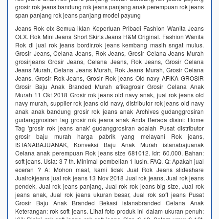
grosir rok jeans bandung rok jeans panjang anak perempuan rok jeans
span panjang rok jeans panjang model payung
Jeans Rok olx Semua iklan Keperluan Pribadi Fashion Wanita Jeans
OLX. Rok Mini Jeans Short Skirts Jeans H&M Original. Fashion Wanita
Rok di jual rok jeans bordir,rok jeans kembang masih sngat mulus.
Grosir Jeans, Celana Jeans, Rok Jeans, Grosir Celana Jeans Murah
grosirjeans Grosir Jeans, Celana Jeans, Rok Jeans, Grosir Celana
Jeans Murah, Celana Jeans Murah, Rok Jeans Murah, Grosir Celana
Jeans, Grosir Rok Jeans, Grosir Rok jeans Old navy AFIKA GROSIR
Grosir Baju Anak Branded Murah afikagrosir Grosir Celana Anak
Murah 11 Okt 2018 Grosir rok jeans old navy anak, jual rok jeans old
navy murah, supplier rok jeans old navy, distributor rok jeans old navy
anak anak bandung grosir rok jeans anak Archives gudanggrosiran
gudanggrosiran tag grosir rok jeans anak Anda Berada disini: Home
Tag 'grosir rok jeans anak' gudanggrosiran adalah Pusat distributor
grosir baju murah harga pabrik yang melayani Rok jeans,
ISTANABAJUANAK, Konveksi Baju Anak Murah istanabajuanak
Celana anak perempuan Rok jeans size 681012. Idr: 60.000. Bahan:
soft jeans. Usia: 3 7 th. Minimal pembelian 1 lusin. FAQ. Q: Apakah jual
eceran ? A: Mohon maaf, kami tidak Jual Rok Jeans slideshare
Jualrokjeans jual rok jeans 13 Nov 2018 Jual rok jeans, Jual rok jeans
pendek, Jual rok jeans panjang, Jual rok rok jeans big size, Jual rok
jeans anak, Jual rok jeans ukuran besar, Jual rok soft jeans Pusat
Grosir Baju Anak Branded Bekasi istanabranded Celana Anak
Keterangan: rok soft jeans. Lihat foto produk ini dalam ukuran penuh: