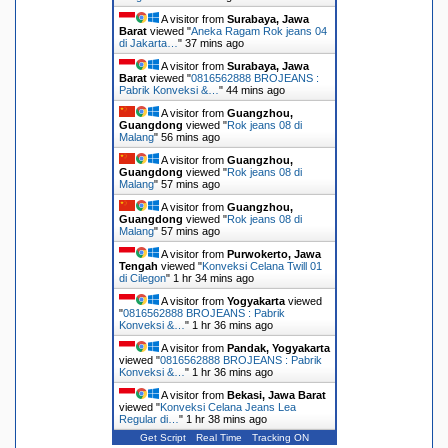
A visitor from
Surabaya, Jawa
Barat
viewed "
Aneka Ragam Rok jeans 04
di Jakarta…
"
37 mins ago
A visitor from
Surabaya, Jawa
Barat
viewed "
0816562888 BROJEANS :
Pabrik Konveksi &…
"
44 mins ago
A visitor from
Guangzhou,
Guangdong
viewed "
Rok jeans 08 di
Malang
"
56 mins ago
A visitor from
Guangzhou,
Guangdong
viewed "
Rok jeans 08 di
Malang
"
57 mins ago
A visitor from
Guangzhou,
Guangdong
viewed "
Rok jeans 08 di
Malang
"
57 mins ago
A visitor from
Purwokerto, Jawa
Tengah
viewed "
Konveksi Celana Twill 01
di Cilegon
"
1 hr 34 mins ago
A visitor from
Yogyakarta
viewed
"
0816562888 BROJEANS : Pabrik
Konveksi &…
"
1 hr 36 mins ago
A visitor from
Pandak, Yogyakarta
viewed "
0816562888 BROJEANS : Pabrik
Konveksi &…
"
1 hr 36 mins ago
A visitor from
Bekasi, Jawa Barat
viewed "
Konveksi Celana Jeans Lea
Regular di…
"
1 hr 38 mins ago
Get Script
Real Time
Tracking ON