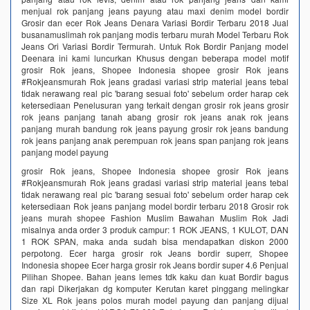
menjual rok panjang jeans payung atau maxi denim model bordir
Grosir dan ecer Rok Jeans Denara Variasi Bordir Terbaru 2018 Jual
busanamuslimah rok panjang modis terbaru murah Model Terbaru Rok
Jeans Ori Variasi Bordir Termurah. Untuk Rok Bordir Panjang model
Deenara ini kami luncurkan Khusus dengan beberapa model motif
grosir Rok jeans, Shopee Indonesia shopee grosir Rok jeans
#Rokjeansmurah Rok jeans gradasi variasi strip material jeans tebal
tidak nerawang real pic 'barang sesuai foto' sebelum order harap cek
ketersediaan Penelusuran yang terkait dengan grosir rok jeans grosir
rok jeans panjang tanah abang grosir rok jeans anak rok jeans
panjang murah bandung rok jeans payung grosir rok jeans bandung
rok jeans panjang anak perempuan rok jeans span panjang rok jeans
panjang model payung
grosir Rok jeans, Shopee Indonesia shopee grosir Rok jeans
#Rokjeansmurah Rok jeans gradasi variasi strip material jeans tebal
tidak nerawang real pic 'barang sesuai foto' sebelum order harap cek
ketersediaan Rok jeans panjang model bordir terbaru 2018 Grosir rok
jeans murah shopee Fashion Muslim Bawahan Muslim Rok Jadi
misalnya anda order 3 produk campur: 1 ROK JEANS, 1 KULOT, DAN
1 ROK SPAN, maka anda sudah bisa mendapatkan diskon 2000
perpotong. Ecer harga grosir rok Jeans bordir superr, Shopee
Indonesia shopee Ecer harga grosir rok Jeans bordir super 4.6 Penjual
Pilihan Shopee. Bahan jeans lemes tdk kaku dan kuat Bordir bagus
dan rapi Dikerjakan dg komputer Kerutan karet pinggang melingkar
Size XL Rok jeans polos murah model payung dan panjang dijual