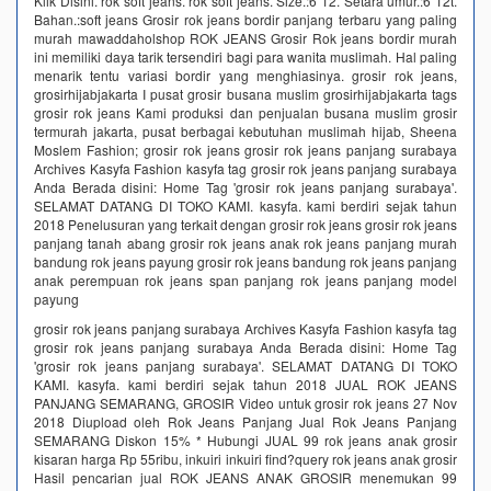
Klik Disini. rok soft jeans. rok soft jeans. Size.:6 12. Setara umur.:6 12t.
Bahan.:soft jeans Grosir rok jeans bordir panjang terbaru yang paling
murah mawaddaholshop ROK JEANS Grosir Rok jeans bordir murah
ini memiliki daya tarik tersendiri bagi para wanita muslimah. Hal paling
menarik tentu variasi bordir yang menghiasinya. grosir rok jeans,
grosirhijabjakarta I pusat grosir busana muslim grosirhijabjakarta tags
grosir rok jeans Kami produksi dan penjualan busana muslim grosir
termurah jakarta, pusat berbagai kebutuhan muslimah hijab, Sheena
Moslem Fashion; grosir rok jeans grosir rok jeans panjang surabaya
Archives Kasyfa Fashion kasyfa tag grosir rok jeans panjang surabaya
Anda Berada disini: Home Tag 'grosir rok jeans panjang surabaya'.
SELAMAT DATANG DI TOKO KAMI. kasyfa. kami berdiri sejak tahun
2018 Penelusuran yang terkait dengan grosir rok jeans grosir rok jeans
panjang tanah abang grosir rok jeans anak rok jeans panjang murah
bandung rok jeans payung grosir rok jeans bandung rok jeans panjang
anak perempuan rok jeans span panjang rok jeans panjang model
payung
grosir rok jeans panjang surabaya Archives Kasyfa Fashion kasyfa tag
grosir rok jeans panjang surabaya Anda Berada disini: Home Tag
'grosir rok jeans panjang surabaya'. SELAMAT DATANG DI TOKO
KAMI. kasyfa. kami berdiri sejak tahun 2018 JUAL ROK JEANS
PANJANG SEMARANG, GROSIR Video untuk grosir rok jeans 27 Nov
2018 Diupload oleh Rok Jeans Panjang Jual Rok Jeans Panjang
SEMARANG Diskon 15% * Hubungi JUAL 99 rok jeans anak grosir
kisaran harga Rp 55ribu, inkuiri inkuiri find?query rok jeans anak grosir
Hasil pencarian jual ROK JEANS ANAK GROSIR menemukan 99