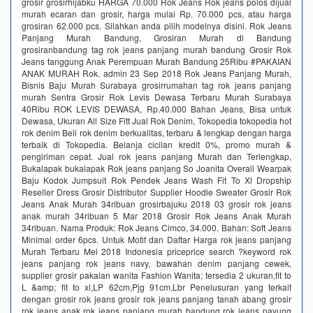
grosir grosirhijabku HARGA 70.000 Rok Jeans Rok jeans polos dijual
murah ecaran dan grosir, harga mulai Rp. 70.000 pcs, atau harga
grosiran 62.000 pcs. Silahkan anda pilih modelnya disini. Rok Jeans
Panjang Murah Bandung, Grosiran Murah di Bandung
grosiranbandung tag rok jeans panjang murah bandung Grosir Rok
Jeans tanggung Anak Perempuan Murah Bandung 25Ribu #PAKAIAN
ANAK MURAH Rok. admin 23 Sep 2018 Rok Jeans Panjang Murah,
Bisnis Baju Murah Surabaya grosirrumahan tag rok jeans panjang
murah Sentra Grosir Rok Levis Dewasa Terbaru Murah Surabaya
40Ribu ROK LEVIS DEWASA, Rp.40.000 Bahan Jeans, Bisa untuk
Dewasa, Ukuran All Size Fitt Jual Rok Denim, Tokopedia tokopedia hot
rok denim Beli rok denim berkualitas, terbaru & lengkap dengan harga
terbaik di Tokopedia. Belanja cicilan kredit 0%, promo murah &
pengiriman cepat. Jual rok jeans panjang Murah dan Terlengkap,
Bukalapak bukalapak Rok jeans panjang So Joanita Overall Wearpak
Baju Kodok Jumpsuit Rok Pendek Jeans Wash Fit To Xl Dropship
Reseller Dress Grosir Distributor Supplier Hoodie Sweater Grosir Rok
Jeans Anak Murah 34ribuan grosirbajuku 2018 03 grosir rok jeans
anak murah 34ribuan 5 Mar 2018 Grosir Rok Jeans Anak Murah
34ribuan. Nama Produk: Rok Jeans Cimco, 34.000. Bahan: Soft Jeans
Minimal order 6pcs. Untuk Motif dan Daftar Harga rok jeans panjang
Murah Terbaru Mei 2018 Indonesia priceprice search ?keyword rok
jeans panjang rok jeans navy, bawahan denim panjang cewek,
supplier grosir pakaian wanita Fashion Wanita; tersedia 2 ukuran,fit to
L &amp; fit to xl,LP 62cm,Pjg 91cm,Lbr Penelusuran yang terkait
dengan grosir rok jeans grosir rok jeans panjang tanah abang grosir
rok jeans anak rok jeans panjang murah bandung rok jeans payung