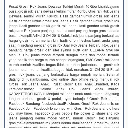
Pusat Grosir Rok Jeans Dewasa Terkini Murah 40Ribu bisnisbajumu
pusat grosir rok jeans dewasa terkini murah 40ribu Grosiran Rok Jeans
Dewasa Terkini Murah 40Ribu Hasil gambar untuk grosir rok jeans
Hasil gambar untuk grosir rok jeans Hasil gambar untuk grosir rok
jeans Hasil gambar untuk grosir rok jeans Hasil gambar untuk grosir
rok jeans Rok jeans panjang murah model payung harga grosir terlaris
busanakomplit Artikel 3 Okt 2018 Koleksi rok jeans panjang berkualitas
harga grosir murah meriah kini hadir di onlineshop kami. anda yang
saat ini sedang mencari grosir rok Jual Rok Jeans Terbaru, Rok Jeans
panjang harga grosir dan ritel syafna ROK dan CELANA SYAFNA
Menjual Rok jeans model terbaru dengan motif dan model terbaru
yang cantik dan harga murah sangat terjangkau, SMS Grosir rok jeans
murah meriah kualitas bagus tidak murahan jualanbusana grosir rok
jeans murah meriah kualitas bagus tidak murahan. 31 Okt 2018 Pusat
grosir rok jeans panjang berkualitas harga murah meriah. Selamat
datang di jualanbusana, toko online dan offline yang menjual rok
Grosir Rok Jeans Anak,, Pusat Grosir Baju Anak Branded, Kaos
karakteroshkosh Celana Anak Rok Jeans Anak murah,
KARAKTEROSHKOSH: Menjual rok jeans anak anak murah, langsung
tangan pertama, grosir & partai, ayoo belanja ! Grosir Rok Jeans,
Facebook Bandung facebook JualRokJeans Grosir Rok Jeans is on
Facebook. Join Facebook to connect with Grosir Rok Jeans and others
you may know. Facebook gives people the power to share and rok
jeans panjang denim model terbaru murah Grosir Rok Panjang
grosirpakaiantermurah rok jeans denim kami sebagai grosir rok jeans
panjang atau rok levis, denim atau rok panjang jeans dan kami