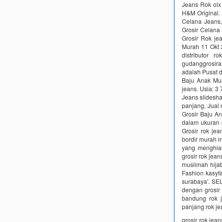
Jeans Rok olx
H&M Original. 
Celana Jeans,
Grosir Celana
Grosir Rok je
Murah 11 Okt 2
distributor 
gudanggrosiran
adalah Pusat 
Baju Anak Mur
jeans. Usia: 3
Jeans slidesha
panjang, Jual r
Grosir Baju An
dalam ukuran pe
Grosir rok je
bordir murah in
yang menghiasi
grosir rok jea
muslimah hija
Fashion kasyfa
surabaya'. SE
dengan grosir 
bandung rok 
panjang rok j
grosir rok jea