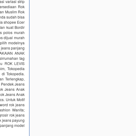
 variasi strip
etersediaan Rok
han Muslim Rok
nda sudah bisa
sia shopee Ecer
dan kuat Bordir
ns polos murah
s dijual murah
 pilih modelnya
 jeans panjang
PAKAIAN ANAK
sirrumahan tag
ibu ROK LEVIS
im, Tokopedia
 di Tokopedia.
an Terlengkap,
k Pendek Jeans
Rok Jeans Anak
Rok Jeans Anak
s. Untuk Motif
word rok jeans
ashion Wanita;
rosir rok jeans
ok jeans payung
 panjang model