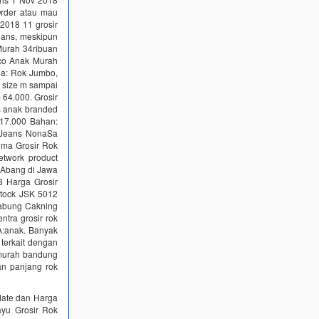
rder atau mau
2018 11 grosir
Jeans, meskipun
 Murah 34ribuan
co Anak Murah
ia: Rok Jumbo,
r size m sampai
p 64.000. Grosir
ns anak branded
17.000 Bahan:
n Jeans NonaSa
ima Grosir Rok
etwork product
 Abang di Jawa
8 Harga Grosir
Stock JSK 5012
Gabung Cakning
tra grosir rok
A:anak. Banyak
terkait dengan
g murah bandung
an panjang rok
date dan Harga
ayu Grosir Rok