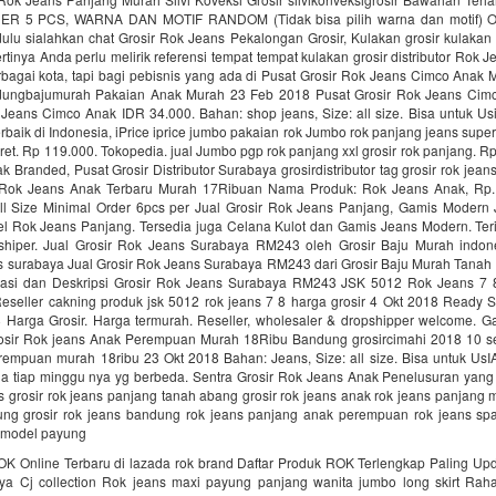
R 5 PCS, WARNA DAN MOTIF RANDOM (Tidak bisa pilih warna dan motif) O
ulu sialahkan chat Grosir Rok Jeans Pekalongan Grosir, Kulakan grosir kulakan 
rtinya Anda perlu melirik referensi tempat tempat kulakan grosir distributor Rok 
rbagai kota, tapi bagi pebisnis yang ada di Pusat Grosir Rok Jeans Cimco Anak
ungbajumurah Pakaian Anak Murah 23 Feb 2018 Pusat Grosir Rok Jeans Cim
 Jeans Cimco Anak IDR 34.000. Bahan: shop jeans, Size: all size. Bisa untuk Us
erbaik di Indonesia, iPrice iprice jumbo pakaian rok Jumbo rok panjang jeans supe
karet. Rp 119.000. Tokopedia. jual Jumbo pgp rok panjang xxl grosir rok panjang. R
 Branded, Pusat Grosir Distributor Surabaya grosirdistributor tag grosir rok jea
r Rok Jeans Anak Terbaru Murah 17Ribuan Nama Produk: Rok Jeans Anak, Rp.
All Size Minimal Order 6pcs per Jual Grosir Rok Jeans Panjang, Gamis Moder
l Rok Jeans Panjang. Tersedia juga Celana Kulot dan Gamis Jeans Modern. Ter
shiper. Jual Grosir Rok Jeans Surabaya RM243 oleh Grosir Baju Murah indon
ans surabaya Jual Grosir Rok Jeans Surabaya RM243 dari Grosir Baju Murah Tanah
ikasi dan Deskripsi Grosir Rok Jeans Surabaya RM243 JSK 5012 Rok Jeans 7 
Reseller cakning produk jsk 5012 rok jeans 7 8 harga grosir 4 Okt 2018 Ready 
 Harga Grosir. Harga termurah. Reseller, wholesaler & dropshipper welcome. 
osir Rok jeans Anak Perempuan Murah 18Ribu Bandung grosircimahi 2018 10 sen
rempuan murah 18ribu 23 Okt 2018 Bahan: Jeans, Size: all size. Bisa untuk UsI
na tiap minggu nya yg berbeda. Sentra Grosir Rok Jeans Anak Penelusuran yang 
ns grosir rok jeans panjang tanah abang grosir rok jeans anak rok jeans panjan
ung grosir rok jeans bandung rok jeans panjang anak perempuan rok jeans sp
 model payung
OK Online Terbaru di lazada rok brand Daftar Produk ROK Terlengkap Paling Up
a Cj collection Rok jeans maxi payung panjang wanita jumbo long skirt Rah