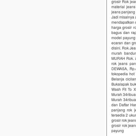
grosir Rok je
material jeans
jeans panjang
Jadi misalnya
mendapatkan di
harga grosir r
bagus dan rap
model payung 
ecaran dan gro
disini. Rok J
murah bandu
MURAH Rok. ad
rok jeans pa
DEWASA, Rp.4
tokopedia hot
Belanja cicil
Bukalapak buk
Wash Fit To X
Murah 34ribua
Murah 34ribua
dan Daftar Ha
panjang rok j
tersedia 2 uku
grosir rok jea
grosir rok je
payung