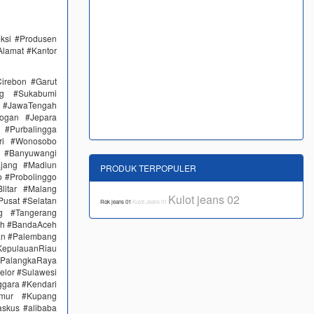
eksi #Produsen
Alamat #Kantor
irebon #Garut
ng #Sukabumi
 #JawaTengah
ogan #Jepara
#Purbalingga
ri #Wonosobo
n #Banyuwangi
ajang #Madiun
PRODUK TERPOPULER
 #Probolinggo
itar #Malang
Kulot jeans 02
Pusat #Selatan
Rok jeans 01
Kulot Jeans 01
g #Tangerang
eh #BandaAceh
an #Palembang
epulauanRiau
PalangkaRaya
elor #Sulawesi
ggara #Kendari
imur #Kupang
skus #alibaba