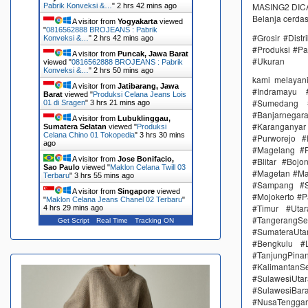
MASING2 DICAM
Pabrik Konveksi &…
"
2 hrs 42 mins ago
Belanja cerda
A visitor from
Yogyakarta
viewed
"
0816562888 BROJEANS : Pabrik
#Grosir #Dist
Konveksi &…
"
2 hrs 42 mins ago
#Produksi #Pa
A visitor from
Puncak, Jawa Barat
#Ukuran
viewed "
0816562888 BROJEANS : Pabrik
Konveksi &…
"
2 hrs 50 mins ago
kami melayan
A visitor from
Jatibarang, Jawa
#Indramayu 
Barat
viewed "
Produksi Celana Jeans Lois
#Sumedang #
01 di Sragen
"
3 hrs 21 mins ago
#Banjarnega
A visitor from
Lubuklinggau,
#Karanganya
Sumatera Selatan
viewed "
Produksi
Celana Chino 01 Tokopedia
"
3 hrs 30 mins
#Purworejo 
ago
#Magelang #P
A visitor from
Jose Bonifacio,
#Blitar #Boj
Sao Paulo
viewed "
Maklon Celana Twill 03
#Magetan #Ma
Terbaru
"
3 hrs 55 mins ago
#Sampang #S
A visitor from
Singapore
viewed
#Mojokerto #P
"
Maklon Celana Jeans Chanel 02 Terbaru
"
#Timur #Uta
4 hrs 29 mins ago
#TangerangSe
Get Script
Real Time
Tracking ON
#SumateraUta
#Bengkulu #
#TanjungPin
#KalimantanSe
#SulawesiUtar
#SulawesiBa
#NusaTenggar