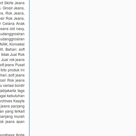
t Skirts Jeans
. Grosir Jeans,
ns, Rok Jeans,
sir Rok Jeans,
ir Celana Anak
jeans old navy,
udanggrosiran
 gudanggrosiran
ANAK, Konveksi
0. Bahan: soft
 tidak Jual Rok
 Jual rok jeans
soft jeans Pusat
foto produk ini
ahan.:soft jeans
osir Rok jeans
u variasi bordir
jabjakarta tags
bagai kebutuhan
rchives Kasyfa
k jeans panjang
n yang terkait
s panjang murah
ok jeans span
g surabaya Anda