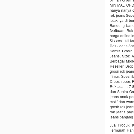
MINIMAL ORDE
nanya nanya d
rok jeans Sepe
letaknya di be
Bandung band
34ribuan. Rok
harga online t
5l xxxxxl full 
Rok Jeans Anak
Sentra Grosi
Jeans, Size: 
Berbagai Mode
Reseller Drop
grosir rok je
Timur. Spesif
Dropshipper, 
Rok Jeans 7 8
dan Sentra Gr
jeans anak pe
motif dan war
grosir rok jea
rok jeans pay
jeans panjang
Jual Produk R
Termurah Hany