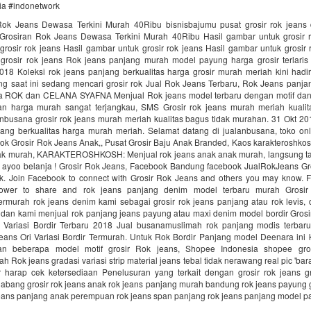
nia #indonetwork
Rok Jeans Dewasa Terkini Murah 40Ribu bisnisbajumu pusat grosir rok jeans 
Grosiran Rok Jeans Dewasa Terkini Murah 40Ribu Hasil gambar untuk grosir r
rosir rok jeans Hasil gambar untuk grosir rok jeans Hasil gambar untuk grosir 
grosir rok jeans Rok jeans panjang murah model payung harga grosir terlaris
2018 Koleksi rok jeans panjang berkualitas harga grosir murah meriah kini hadi
ng saat ini sedang mencari grosir rok Jual Rok Jeans Terbaru, Rok Jeans panjan
fna ROK dan CELANA SYAFNA Menjual Rok jeans model terbaru dengan motif dan
an harga murah sangat terjangkau, SMS Grosir rok jeans murah meriah kualit
nbusana grosir rok jeans murah meriah kualitas bagus tidak murahan. 31 Okt 201
jang berkualitas harga murah meriah. Selamat datang di jualanbusana, toko onli
rok Grosir Rok Jeans Anak,, Pusat Grosir Baju Anak Branded, Kaos karakteroshko
k murah, KARAKTEROSHKOSH: Menjual rok jeans anak anak murah, langsung t
ai, ayoo belanja ! Grosir Rok Jeans, Facebook Bandung facebook JualRokJeans Gr
k. Join Facebook to connect with Grosir Rok Jeans and others you may know. 
ower to share and rok jeans panjang denim model terbaru murah Grosi
ermurah rok jeans denim kami sebagai grosir rok jeans panjang atau rok levis,
 dan kami menjual rok panjang jeans payung atau maxi denim model bordir Grosi
Variasi Bordir Terbaru 2018 Jual busanamuslimah rok panjang modis terba
eans Ori Variasi Bordir Termurah. Untuk Rok Bordir Panjang model Deenara ini 
n beberapa model motif grosir Rok jeans, Shopee Indonesia shopee gro
 Rok jeans gradasi variasi strip material jeans tebal tidak nerawang real pic 'bara
 harap cek ketersediaan Penelusuran yang terkait dengan grosir rok jeans gr
abang grosir rok jeans anak rok jeans panjang murah bandung rok jeans payung g
eans panjang anak perempuan rok jeans span panjang rok jeans panjang model 