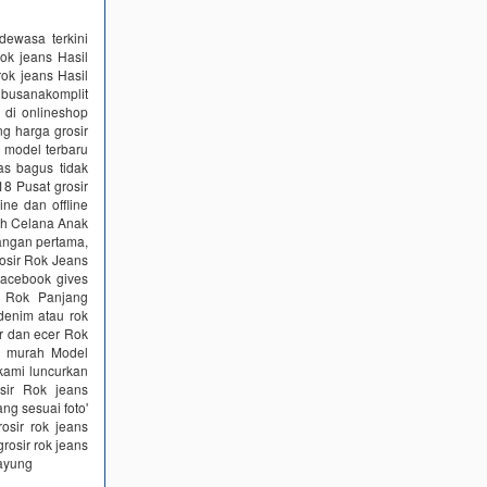
dewasa terkini
ok jeans Hasil
rok jeans Hasil
 busanakomplit
r di onlineshop
g harga grosir
 model terbaru
as bagus tidak
8 Pusat grosir
ne dan offline
sh Celana Anak
angan pertama,
osir Rok Jeans
Facebook gives
r Rok Panjang
 denim atau rok
r dan ecer Rok
ru murah Model
kami luncurkan
sir Rok jeans
ng sesuai foto'
osir rok jeans
rosir rok jeans
payung