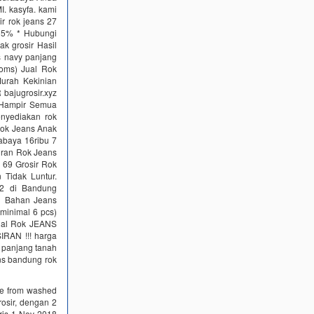
. kasyfa. kami
 rok jeans 27
15% * Hubungi
ak grosir Hasil
 navy panjang
oms) Jual Rok
urah Kekinian
bajugrosir.xyz
. Hampir Semua
nyediakan rok
 Rok Jeans Anak
abaya 16ribu 7
iran Rok Jeans
 69 Grosir Rok
Tidak Luntur.
12 di Bandung
h Bahan Jeans
minimal 6 pcs)
onal Rok JEANS
IRAN !!! harga
s panjang tanah
ns bandung rok
ade from washed
rosir, dengan 2
aris 1 Nov 2018