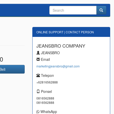
ONLINE SUPPORT | CONTACT PERSON
JEANSBRO COMPANY
JEANSBRO
0
Email
marketingjeansbro@gmail.com
Beli
Telepon
+62816562888
Ponsel
0816562888
0816562888
WhatsApp