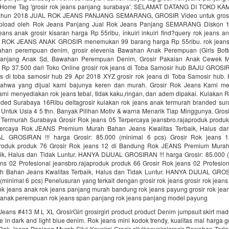
: Home Tag 'grosir rok jeans panjang surabaya'. SELAMAT DATANG DI TOKO KAMI
k tahun 2018 JUAL ROK JEANS PANJANG SEMARANG, GROSIR Video untuk grosir
pload oleh Rok Jeans Panjang Jual Rok Jeans Panjang SEMARANG Diskon 
ans anak grosir kisaran harga Rp 55ribu, inkuiri inkuiri find?query rok jeans an
al ROK JEANS ANAK GROSIR menemukan 99 barang harga Rp 55ribu. rok jeans
ahan perempuan denim, grosir elevenia Bawahan Anak Perempuan (Girls Bott
anjang Anak Sd, Bawahan Perempuan Denim, Grosir Pakaian Anak Cewek M
Rp 37.500 dari Toko Online grosir rok jeans di Toba Samosir hub BAJU GROSIR 
ans di toba samosir hub 29 Apr 2018 XYZ grosir rok jeans di Toba Samosir hub
ahwa yang dijual kami bajunya keren dan murah. Grosir Rok Jeans Kami me
ami menyediakan rok jeans tebal, tidak kaku,ringan, dan adem dipakai. Kulakan
ded Surabaya 16Ribu deltagrosir kulakan rok jeans anak termurah branded sur
 Untuk Usia 4 5 thn. Banyak Pilihan Motiv & warna Menarik Tiap Minggunya. Gros
Termurah Surabaya Grosir Rok jeans 05 Terpercaya jeansbro.rajaproduk produk
percaya Rok JEANS Premium Murah Bahan Jeans Kwalitas Terbaik, Halus dan 
 GROSIRAN !!! harga Grosir: 85.000 (minimal 6 pcs) Grosir Rok jeans 
aproduk produk 76 Grosir Rok jeans 12 di Bandung Rok JEANS Premium Mura
aik, Halus dan Tidak Luntur. HANYA DIJUAL GROSIRAN !!! harga Grosir: 85.000 (
ans 02 Profesional jeansbro.rajaproduk produk 66 Grosir Rok jeans 02 Profesi
 Bahan Jeans Kwalitas Terbaik, Halus dan Tidak Luntur. HANYA DIJUAL GROS
 (minimal 6 pcs) Penelusuran yang terkait dengan grosir rok jeans grosir rok jean
rok jeans anak rok jeans panjang murah bandung rok jeans payung grosir rok jea
 anak perempuan rok jeans span panjang rok jeans panjang model payung
eans #413 M L XL GrosirGirl grosirgirl product product Denim jumpsuit skirt m
le in dark and light blue denim. Rok jeans mini kodok trendy, kualitas mal harga g
 Rok Jeans Panjang Murah Silvi Koveksi Grosir silvikonveksigrosir Bawahan Terl