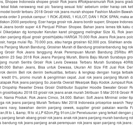
ans, Shopee Indonesia shopee grosir Rok jeans #Rokjeansmurah Rok jeans gradasi
 tebal tidak nerawang real pic 'barang sesuai foto' sebelum order harap cek k
 model bordir terbaru 2018 Grosir rok jeans murah shopee Fashion Muslim Bawa
 anda order 3 produk campur: 1 ROK JEANS, 1 KULOT, DAN 1 ROK SPAN, maka a
skon 2000 perpotong. Ecer harga grosir rok Jeans bordir superr, Shopee Indone
ok Jeans bordir super 4.6 Penjual Pilihan Shopee. Bahan jeans lemes tdk kaku 
i Dikerjakan dg komputer Kerutan karet pinggang melingkar Size XL Rok jea
dan panjang dijual grosir grosirhijabku HARGA 70.000 Rok Jeans Rok jeans polo
sir, harga mulai Rp. 70.000 pcs, atau harga grosiran 62.000 pcs. Silahkan anda
eans Panjang Murah Bandung, Grosiran Murah di Bandung grosiranbandung tag rok
ng Grosir Rok Jeans tanggung Anak Perempuan Murah Bandung 25Ribu #
min 23 Sep 2018 Rok Jeans Panjang Murah, Bisnis Baju Murah Surabaya gro
njang murah Sentra Grosir Rok Levis Dewasa Terbaru Murah Surabaya 40R
0.000 Bahan Jeans, Bisa untuk Dewasa, Ukuran All Size Fitt Jual Rok Den
 rok denim Beli rok denim berkualitas, terbaru & lengkap dengan harga terbaik
an kredit 0%, promo murah & pengiriman cepat. Jual rok jeans panjang Murah d
alapak Rok jeans panjang So Joanita Overall Wearpak Baju Kodok Jumpsuit Ro
l Dropship Reseller Dress Grosir Distributor Supplier Hoodie Sweater Grosir 
n grosirbajuku 2018 03 grosir rok jeans anak murah 34ribuan 5 Mar 2018 Grosir 
n. Nama Produk: Rok Jeans Cimco, 34.000. Bahan: Soft Jeans Minimal order 6pc
rga rok jeans panjang Murah Terbaru Mei 2018 Indonesia priceprice search ?key
eans navy, bawahan denim panjang cewek, supplier grosir pakaian wanita F
ran,fit to L &amp; fit to xl,LP 62cm,Pjg 91cm,Lbr Penelusuran yang terkait dengan g
ns panjang tanah abang grosir rok jeans anak rok jeans panjang murah bandung r
ans bandung rok jeans panjang anak perempuan rok jeans span panjang rok jeans