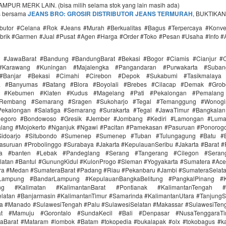
PUR MERK LAIN. (bisa milih selama stok yang lain masih ada)
s bersama
JEANS BRO: GROSIR DISTRIBUTOR JEANS TERMURAH
, BUKTIKAN
ributor #Celana #Rok #Jeans #Murah #Berkualitas #Bagus #Terpercaya #Konv
brik #Garmen #Jual #Pusat #Agen #Harga #Order #Toko #Pesan #Usaha #Info #
i #JawaBarat #Bandung #BandungBarat #Bekasi #Bogor #Ciamis #Cianjur #C
#Karawang #Kuningan #Majalengka #Pangandaran #Purwakarta #Suba
Banjar #Bekasi #Cimahi #Cirebon #Depok #Sukabumi #Tasikmalaya
ra #Banyumas #Batang #Blora #Boyolali #Brebes #Cilacap #Demak #Grob
r #Kebumen #Klaten #Kudus #Magelang #Pati #Pekalongan #Pemalang 
#Rembang #Semarang #Sragen #Sukoharjo #Tegal #Temanggung #Wonogi
ekalongan #Salatiga #Semarang #Surakarta #Tegal #JawaTimur #Bangkala
onegoro #Bondowoso #Gresik #Jember #Jombang #Kediri #Lamongan #Lum
lang #Mojokerto #Nganjuk #Ngawi #Pacitan #Pamekasan #Pasuruan #Ponorogo
idoarjo #Situbondo #Sumenep #Sumenep #Tuban #Tulungagung #Batu #Bl
asuruan #Probolinggo #Surabaya #Jakarta #KepulauanSeribu #Jakarta #Barat #
ra #banten #Lebak #Pandeglang #Serang #Tangerang #Cilegon #Seran
latan #Bantul #GunungKidul #KulonProgo #Sleman #Yogyakarta #Sumatera #Ac
ra #Medan #SumateraBarat #Padang #Riau #Pekanbaru #Jambi #SumateraSelat
Lampung #BandarLampung #KepulauanBangkaBelitung #PangkalPinang #K
ang #Kalimatan #KalimantanBarat #Pontianak #KalimantanTengah #
latan #Banjarmasin #KalimantanTimur #Samarinda #KalimantanUtara #TanjungS
a #Manado #SulawesiTengah #Palu #SulawesiSelatan #Makassar #SulawesiTen
rat #Mamuju #Gorontalo #SundaKecil #Bali #Denpasar #NusaTenggaraT
aBarat #Mataram #lombok #Batam #tokopedia #bukalapak #olx #tokobagus #ka