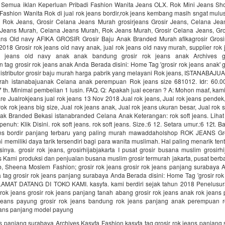
 Semua iklan Keperluan Pribadi Fashion Wanita Jeans OLX. Rok Mini Jeans Shor
Fashion Wanita Rok di jual rok jeans bordir,rok jeans kembang masih sngat mulus
 Rok Jeans, Grosir Celana Jeans Murah grosirjeans Grosir Jeans, Celana Jea
 Jeans Murah, Celana Jeans Murah, Rok Jeans Murah, Grosir Celana Jeans, Gro
ans Old navy AFIKA GROSIR Grosir Baju Anak Branded Murah afikagrosir Gros
018 Grosir rok jeans old navy anak, jual rok jeans old navy murah, supplier rok 
rok jeans old navy anak anak bandung grosir rok jeans anak Archives g
 tag grosir rok jeans anak Anda Berada disini: Home Tag 'grosir rok jeans anak'
distributor grosir baju murah harga pabrik yang melayani Rok jeans, ISTANABAJU
ah istanabajuanak Celana anak perempuan Rok jeans size 681012. Idr: 60.00
 7 th. Minimal pembelian 1 lusin. FAQ. Q: Apakah jual eceran ? A: Mohon maaf, kami
re Jualrokjeans jual rok jeans 13 Nov 2018 Jual rok jeans, Jual rok jeans pendek,
ok rok jeans big size, Jual rok jeans anak, Jual rok jeans ukuran besar, Jual rok 
ak Branded Bekasi istanabranded Celana Anak Keterangan: rok soft jeans. Lihat 
nuh: Klik Disini. rok soft jeans. rok soft jeans. Size.:6 12. Setara umur.:6 12t. B
ans bordir panjang terbaru yang paling murah mawaddaholshop ROK JEANS Gr
i memiliki daya tarik tersendiri bagi para wanita muslimah. Hal paling menarik tent
nya. grosir rok jeans, grosirhijabjakarta I pusat grosir busana muslim grosirhi
ns Kami produksi dan penjualan busana muslim grosir termurah jakarta, pusat ber
b, Sheena Moslem Fashion; grosir rok jeans grosir rok jeans panjang surabaya A
 tag grosir rok jeans panjang surabaya Anda Berada disini: Home Tag 'grosir ro
LAMAT DATANG DI TOKO KAMI. kasyfa. kami berdiri sejak tahun 2018 Penelusura
rok jeans grosir rok jeans panjang tanah abang grosir rok jeans anak rok jean
jeans payung grosir rok jeans bandung rok jeans panjang anak perempuan r
eans panjang model payung
ns panjang surabaya Archives Kasyfa Fashion kasyfa tag grosir rok jeans panjan