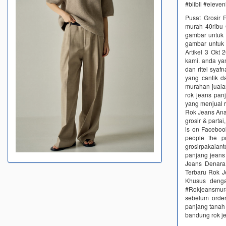
#blibli #eleve
Pusat Grosir 
murah 40ribu 
gambar untuk g
gambar untuk 
Artikel 3 Okt 
kami. anda ya
dan ritel sya
yang cantik d
murahan juala
rok jeans pan
yang menjual 
Rok Jeans Ana
grosir & part
is on Faceboo
people the p
grosirpakaiant
panjang jeans
Jeans Denara 
Terbaru Rok J
Khusus denga
#Rokjeansmurah
sebelum order
panjang tanah 
bandung rok j