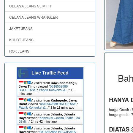
CELANA JEANS SLIM FIT
CELANA JEANS WRANGLER
JAKET JEANS
KULOT JEANS
ROK JEANS
Live Traffic Feed
Bah
A visitor from
Dawuhanmangli,
Jawa Timur
viewed "
0816562888
BROJEANS : Pabrik Konveksi &…
"
11
mins ago
HANYA D
A visitor from
Kadugede, Jawa
Barat
viewed "
0816562888 BROJEANS :
Pabrik Konveksi &…
"
1 hr 11 mins ago
harga Grosir :
harga grosir : 
A visitor from
Jakarta, Jakarta
Raya
viewed "
Konveksi Celana Jeans Lea
02 di…
"
2 hrs 42 mins ago
DIATAS 3
A visitor from
Jakarta, Jakarta
Raya
viewed "
0816562888 BROJEANS :