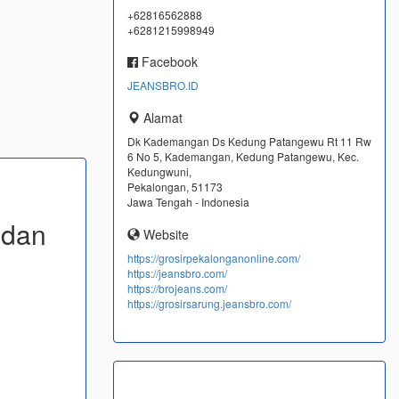
+62816562888
+6281215998949
Facebook
JEANSBRO.ID
Alamat
Dk Kademangan Ds Kedung Patangewu Rt 11 Rw
6 No 5, Kademangan, Kedung Patangewu, Kec.
Kedungwuni,
Pekalongan, 51173
Jawa Tengah - Indonesia
 dan
Website
https://grosirpekalonganonline.com/
https://jeansbro.com/
https://brojeans.com/
https://grosirsarung.jeansbro.com/