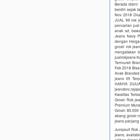
Berada disini
berdiri seja
Nov 2018 Diu
JUAL 99 rok je
pencarian ju
anak sd, baw
Jeans Navy P
dengan Harga 
grosir rok je
mengatakan b
jualrokjeans K
Termurah Bran
Feb 2018 Bisa
Anak Branded 
jeans 05 Ter
HANYA DIJUAL
jeansbro.raj
Kwalitas Terb
Grosir Rok je
Premium Murah
Grosir: 85.000
abang grosir 
jeans panjang
Jumpsuit Rok J
jeans, availab
pilihan Grosir