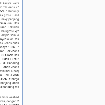
. kasyfa. kami
 rok jeans 27
15% * Hubungi
ak grosir Hasil
 navy panjang
oms) Jual Rok
urah Kekinian
bajugrosir.xyz
. Hampir Semua
nyediakan rok
 Rok Jeans Anak
abaya 16ribu 7
iran Rok Jeans
 69 Grosir Rok
Tidak Luntur.
12 di Bandung
h Bahan Jeans
minimal 6 pcs)
onal Rok JEANS
IRAN !!! harga
s panjang tanah
ns bandung rok
ade from washed
rosir, dengan 2
aris 1 Nov 2018