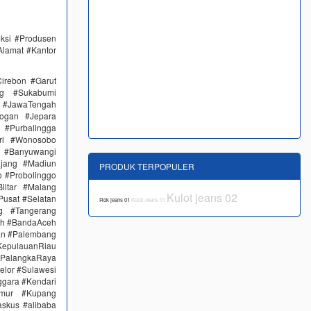
eksi #Produsen
Alamat #Kantor
irebon #Garut
ng #Sukabumi
 #JawaTengah
ogan #Jepara
#Purbalingga
ri #Wonosobo
n #Banyuwangi
ajang #Madiun
PRODUK TERPOPULER
 #Probolinggo
itar #Malang
Kulot jeans 02
Pusat #Selatan
Rok jeans 01
Kulot Jeans 01
g #Tangerang
eh #BandaAceh
an #Palembang
epulauanRiau
PalangkaRaya
elor #Sulawesi
ggara #Kendari
imur #Kupang
skus #alibaba