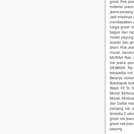
grosir Rok je
material jeans
jeans panjang
Jadi misalnya
mendapatkan di
harga grosir r
bagus dan rap
model payung 
ecaran dan gro
disini. Rok J
murah bandu
MURAH Rok. ad
rok jeans pa
DEWASA, Rp.4
tokopedia hot
Belanja cicil
Bukalapak buk
Wash Fit To X
Murah 34ribua
Murah 34ribua
dan Daftar Ha
panjang rok j
tersedia 2 uku
grosir rok jea
grosir rok je
payung