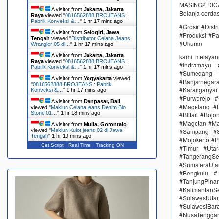
MASING2 DICAM
A visitor from
Jakarta, Jakarta
Belanja cerda
Raya
viewed "
0816562888 BROJEANS :
Pabrik Konveksi &…
"
1 hr 17 mins ago
#Grosir #Dist
A visitor from
Selogiri, Jawa
#Produksi #Pa
Tengah
viewed "
Distributor Celana Jeans
#Ukuran
Wrangler 05 di…
"
1 hr 17 mins ago
A visitor from
Jakarta, Jakarta
kami melayan
Raya
viewed "
0816562888 BROJEANS :
#Indramayu 
Pabrik Konveksi &…
"
1 hr 17 mins ago
#Sumedang #
A visitor from
Yogyakarta
viewed
#Banjarnega
"
0816562888 BROJEANS : Pabrik
#Karanganya
Konveksi &…
"
1 hr 17 mins ago
#Purworejo 
A visitor from
Denpasar, Bali
#Magelang #P
viewed "
Maklun Celana jeans Denim Bio
Stone 01…
"
1 hr 18 mins ago
#Blitar #Boj
#Magetan #Ma
A visitor from
Mulia, Gorontalo
viewed "
Maklun Kulot jeans 02 di Jawa
#Sampang #S
Tengah
"
1 hr 19 mins ago
#Mojokerto #P
Get Script
Real Time
Tracking ON
#Timur #Uta
#TangerangSe
#SumateraUta
#Bengkulu #
#TanjungPin
#KalimantanSe
#SulawesiUtar
#SulawesiBa
#NusaTenggar