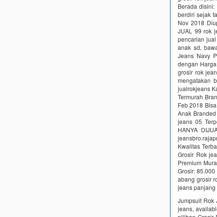
Berada disini
berdiri seja
Nov 2018 Diu
JUAL 99 rok je
pencarian ju
anak sd, baw
Jeans Navy P
dengan Harga 
grosir rok je
mengatakan b
jualrokjeans K
Termurah Bran
Feb 2018 Bisa
Anak Branded 
jeans 05 Ter
HANYA DIJUAL
jeansbro.raj
Kwalitas Terb
Grosir Rok je
Premium Murah
Grosir: 85.000
abang grosir 
jeans panjang
Jumpsuit Rok J
jeans, availab
pilihan Grosir