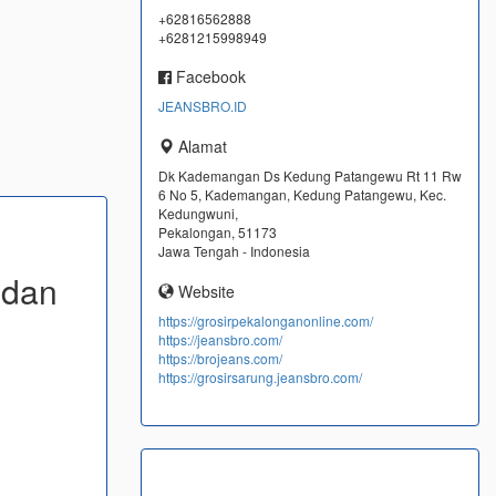
+62816562888
+6281215998949
Facebook
JEANSBRO.ID
Alamat
Dk Kademangan Ds Kedung Patangewu Rt 11 Rw
6 No 5, Kademangan, Kedung Patangewu, Kec.
Kedungwuni,
Pekalongan, 51173
Jawa Tengah - Indonesia
 dan
Website
https://grosirpekalonganonline.com/
https://jeansbro.com/
https://brojeans.com/
https://grosirsarung.jeansbro.com/