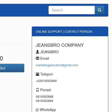
ONLINE SUPPORT | CONTACT PERSON
JEANSBRO COMPANY
JEANSBRO
0
Email
marketingjeansbro@gmail.com
Beli
Telepon
+62816562888
Ponsel
0816562888
0816562888
WhatsApp