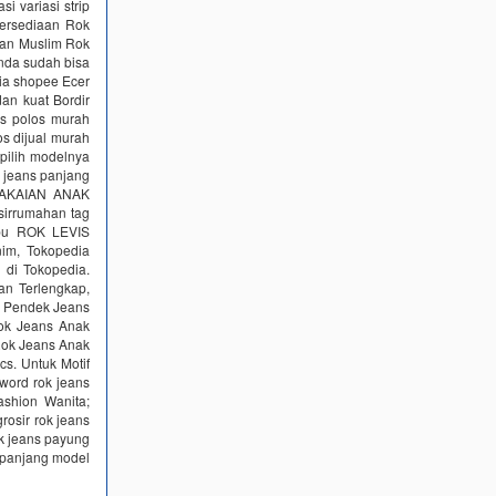
 variasi strip
etersediaan Rok
han Muslim Rok
nda sudah bisa
sia shopee Ecer
dan kuat Bordir
ns polos murah
s dijual murah
 pilih modelnya
 jeans panjang
PAKAIAN ANAK
sirrumahan tag
ibu ROK LEVIS
im, Tokopedia
 di Tokopedia.
an Terlengkap,
k Pendek Jeans
Rok Jeans Anak
Rok Jeans Anak
s. Untuk Motif
word rok jeans
ashion Wanita;
rosir rok jeans
ok jeans payung
 panjang model