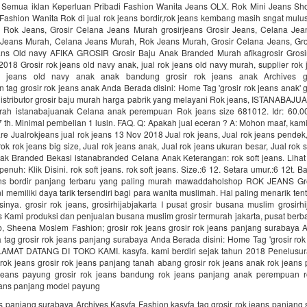
 Semua iklan Keperluan Pribadi Fashion Wanita Jeans OLX. Rok Mini Jeans Shor
Fashion Wanita Rok di jual rok jeans bordir,rok jeans kembang masih sngat mulus
 Rok Jeans, Grosir Celana Jeans Murah grosirjeans Grosir Jeans, Celana Jea
 Jeans Murah, Celana Jeans Murah, Rok Jeans Murah, Grosir Celana Jeans, Gro
ans Old navy AFIKA GROSIR Grosir Baju Anak Branded Murah afikagrosir Gros
018 Grosir rok jeans old navy anak, jual rok jeans old navy murah, supplier rok 
rok jeans old navy anak anak bandung grosir rok jeans anak Archives g
 tag grosir rok jeans anak Anda Berada disini: Home Tag 'grosir rok jeans anak'
distributor grosir baju murah harga pabrik yang melayani Rok jeans, ISTANABAJU
ah istanabajuanak Celana anak perempuan Rok jeans size 681012. Idr: 60.00
 7 th. Minimal pembelian 1 lusin. FAQ. Q: Apakah jual eceran ? A: Mohon maaf, kami
re Jualrokjeans jual rok jeans 13 Nov 2018 Jual rok jeans, Jual rok jeans pendek,
ok rok jeans big size, Jual rok jeans anak, Jual rok jeans ukuran besar, Jual rok 
ak Branded Bekasi istanabranded Celana Anak Keterangan: rok soft jeans. Lihat 
nuh: Klik Disini. rok soft jeans. rok soft jeans. Size.:6 12. Setara umur.:6 12t. B
ans bordir panjang terbaru yang paling murah mawaddaholshop ROK JEANS Gr
i memiliki daya tarik tersendiri bagi para wanita muslimah. Hal paling menarik tent
nya. grosir rok jeans, grosirhijabjakarta I pusat grosir busana muslim grosirhi
ns Kami produksi dan penjualan busana muslim grosir termurah jakarta, pusat ber
b, Sheena Moslem Fashion; grosir rok jeans grosir rok jeans panjang surabaya A
 tag grosir rok jeans panjang surabaya Anda Berada disini: Home Tag 'grosir ro
LAMAT DATANG DI TOKO KAMI. kasyfa. kami berdiri sejak tahun 2018 Penelusura
rok jeans grosir rok jeans panjang tanah abang grosir rok jeans anak rok jean
jeans payung grosir rok jeans bandung rok jeans panjang anak perempuan r
eans panjang model payung
ns panjang surabaya Archives Kasyfa Fashion kasyfa tag grosir rok jeans panjan