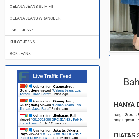
CELANA JEANS SLIM FIT
CELANA JEANS WRANGLER
JAKET JEANS
KULOT JEANS
ROK JEANS
Live Traffic Feed
Bah
A visitor from
Guangzhou,
Guangdong
viewed "
Celana Jeans Lois
Terbaru Jawa Barat
"
6 mins ago
A visitor from
Guangzhou,
HANYA D
Guangdong
viewed "
Celana Jeans Lois
Terbaru Jawa Barat
"
6 mins ago
harga Grosir :
A visitor from
Jimbaran, Bali
harga grosir : 
viewed "
0816562888 BROJEANS : Pabrik
Konveksi &…
"
1 hr 12 mins ago
A visitor from
Jakarta, Jakarta
DIATAS 3
Raya
viewed "
0816562888 BROJEANS :
Pabrik Konveksi &…
"
1 hr 16 mins ago