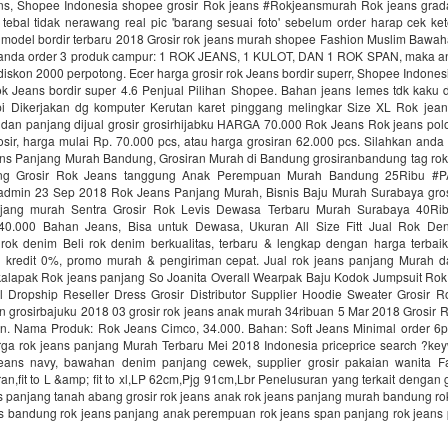
ans, Shopee Indonesia shopee grosir Rok jeans #Rokjeansmurah Rok jeans gradasi
 tebal tidak nerawang real pic 'barang sesuai foto' sebelum order harap cek k
 model bordir terbaru 2018 Grosir rok jeans murah shopee Fashion Muslim Bawa
 anda order 3 produk campur: 1 ROK JEANS, 1 KULOT, DAN 1 ROK SPAN, maka a
skon 2000 perpotong. Ecer harga grosir rok Jeans bordir superr, Shopee Indone
ok Jeans bordir super 4.6 Penjual Pilihan Shopee. Bahan jeans lemes tdk kaku 
i Dikerjakan dg komputer Kerutan karet pinggang melingkar Size XL Rok jea
dan panjang dijual grosir grosirhijabku HARGA 70.000 Rok Jeans Rok jeans polo
sir, harga mulai Rp. 70.000 pcs, atau harga grosiran 62.000 pcs. Silahkan anda
eans Panjang Murah Bandung, Grosiran Murah di Bandung grosiranbandung tag rok
ng Grosir Rok Jeans tanggung Anak Perempuan Murah Bandung 25Ribu #
min 23 Sep 2018 Rok Jeans Panjang Murah, Bisnis Baju Murah Surabaya gro
njang murah Sentra Grosir Rok Levis Dewasa Terbaru Murah Surabaya 40R
0.000 Bahan Jeans, Bisa untuk Dewasa, Ukuran All Size Fitt Jual Rok Den
 rok denim Beli rok denim berkualitas, terbaru & lengkap dengan harga terbaik
an kredit 0%, promo murah & pengiriman cepat. Jual rok jeans panjang Murah d
alapak Rok jeans panjang So Joanita Overall Wearpak Baju Kodok Jumpsuit Ro
l Dropship Reseller Dress Grosir Distributor Supplier Hoodie Sweater Grosir 
n grosirbajuku 2018 03 grosir rok jeans anak murah 34ribuan 5 Mar 2018 Grosir 
n. Nama Produk: Rok Jeans Cimco, 34.000. Bahan: Soft Jeans Minimal order 6pc
rga rok jeans panjang Murah Terbaru Mei 2018 Indonesia priceprice search ?key
eans navy, bawahan denim panjang cewek, supplier grosir pakaian wanita F
ran,fit to L &amp; fit to xl,LP 62cm,Pjg 91cm,Lbr Penelusuran yang terkait dengan g
ns panjang tanah abang grosir rok jeans anak rok jeans panjang murah bandung r
ans bandung rok jeans panjang anak perempuan rok jeans span panjang rok jeans