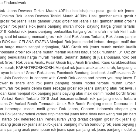
nia #indonetwork
Rok Jeans Dewasa Terkini Murah 40Ribu bisnisbajumu pusat grosir rok jeans 
Grosiran Rok Jeans Dewasa Terkini Murah 40Ribu Hasil gambar untuk grosir r
rosir rok jeans Hasil gambar untuk grosir rok jeans Hasil gambar untuk grosir 
grosir rok jeans Rok jeans panjang murah model payung harga grosir terlaris
2018 Koleksi rok jeans panjang berkualitas harga grosir murah meriah kini hadi
ng saat ini sedang mencari grosir rok Jual Rok Jeans Terbaru, Rok Jeans panjan
fna ROK dan CELANA SYAFNA Menjual Rok jeans model terbaru dengan motif dan
an harga murah sangat terjangkau, SMS Grosir rok jeans murah meriah kualit
nbusana grosir rok jeans murah meriah kualitas bagus tidak murahan. 31 Okt 201
jang berkualitas harga murah meriah. Selamat datang di jualanbusana, toko onli
rok Grosir Rok Jeans Anak,, Pusat Grosir Baju Anak Branded, Kaos karakteroshko
k murah, KARAKTEROSHKOSH: Menjual rok jeans anak anak murah, langsung t
ai, ayoo belanja ! Grosir Rok Jeans, Facebook Bandung facebook JualRokJeans Gr
k. Join Facebook to connect with Grosir Rok Jeans and others you may know. 
ower to share and rok jeans panjang denim model terbaru murah Grosi
ermurah rok jeans denim kami sebagai grosir rok jeans panjang atau rok levis,
 dan kami menjual rok panjang jeans payung atau maxi denim model bordir Grosi
Variasi Bordir Terbaru 2018 Jual busanamuslimah rok panjang modis terba
eans Ori Variasi Bordir Termurah. Untuk Rok Bordir Panjang model Deenara ini 
n beberapa model motif grosir Rok jeans, Shopee Indonesia shopee gro
 Rok jeans gradasi variasi strip material jeans tebal tidak nerawang real pic 'bara
 harap cek ketersediaan Penelusuran yang terkait dengan grosir rok jeans gr
abang grosir rok jeans anak rok jeans panjang murah bandung rok jeans payung g
eans panjang anak perempuan rok jeans span panjang rok jeans panjang model 