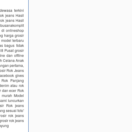
dewasa terkini
ok jeans Hasil
rok jeans Hasil
 busanakomplit
r di onlineshop
g harga grosir
 model terbaru
as bagus tidak
8 Pusat grosir
ne dan offline
sh Celana Anak
angan pertama,
osir Rok Jeans
Facebook gives
r Rok Panjang
 denim atau rok
r dan ecer Rok
ru murah Model
kami luncurkan
sir Rok jeans
ng sesuai foto'
osir rok jeans
rosir rok jeans
payung