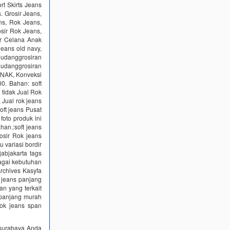
t Skirts Jeans
. Grosir Jeans,
ns, Rok Jeans,
sir Rok Jeans,
ir Celana Anak
jeans old navy,
udanggrosiran
 gudanggrosiran
ANAK, Konveksi
0. Bahan: soft
 tidak Jual Rok
 Jual rok jeans
soft jeans Pusat
foto produk ini
ahan.:soft jeans
osir Rok jeans
u variasi bordir
jabjakarta tags
bagai kebutuhan
rchives Kasyfa
k jeans panjang
n yang terkait
s panjang murah
ok jeans span
g surabaya Anda