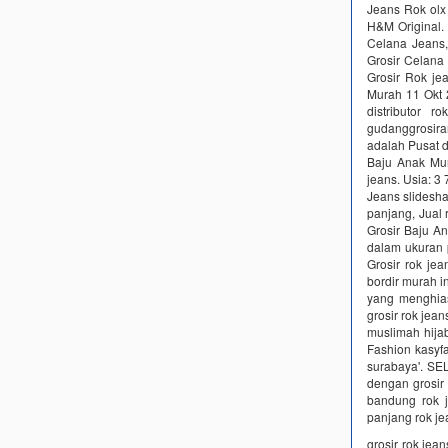
Jeans Rok olx
H&M Original. 
Celana Jeans,
Grosir Celana
Grosir Rok je
Murah 11 Okt 2
distributor 
gudanggrosiran
adalah Pusat 
Baju Anak Mur
jeans. Usia: 3
Jeans slidesha
panjang, Jual r
Grosir Baju An
dalam ukuran pe
Grosir rok je
bordir murah in
yang menghiasi
grosir rok jea
muslimah hija
Fashion kasyfa
surabaya'. SE
dengan grosir 
bandung rok 
panjang rok j
grosir rok jea