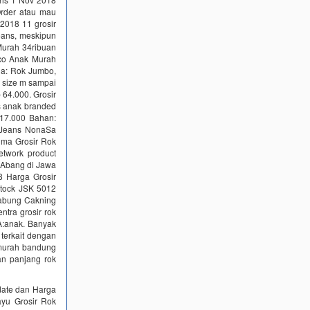
rder atau mau
2018 11 grosir
Jeans, meskipun
 Murah 34ribuan
co Anak Murah
ia: Rok Jumbo,
r size m sampai
p 64.000. Grosir
ns anak branded
17.000 Bahan:
n Jeans NonaSa
ima Grosir Rok
etwork product
 Abang di Jawa
8 Harga Grosir
Stock JSK 5012
Gabung Cakning
tra grosir rok
A:anak. Banyak
terkait dengan
g murah bandung
an panjang rok
date dan Harga
ayu Grosir Rok