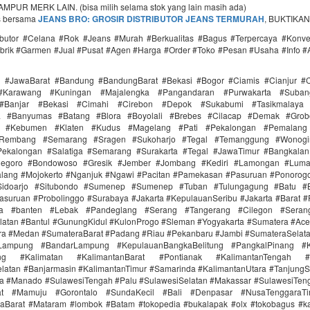
PUR MERK LAIN. (bisa milih selama stok yang lain masih ada)
s bersama
JEANS BRO: GROSIR DISTRIBUTOR JEANS TERMURAH
, BUKTIKAN
ributor #Celana #Rok #Jeans #Murah #Berkualitas #Bagus #Terpercaya #Konv
brik #Garmen #Jual #Pusat #Agen #Harga #Order #Toko #Pesan #Usaha #Info #
i #JawaBarat #Bandung #BandungBarat #Bekasi #Bogor #Ciamis #Cianjur #C
#Karawang #Kuningan #Majalengka #Pangandaran #Purwakarta #Suba
Banjar #Bekasi #Cimahi #Cirebon #Depok #Sukabumi #Tasikmalaya
ra #Banyumas #Batang #Blora #Boyolali #Brebes #Cilacap #Demak #Grob
r #Kebumen #Klaten #Kudus #Magelang #Pati #Pekalongan #Pemalang 
#Rembang #Semarang #Sragen #Sukoharjo #Tegal #Temanggung #Wonogi
ekalongan #Salatiga #Semarang #Surakarta #Tegal #JawaTimur #Bangkala
onegoro #Bondowoso #Gresik #Jember #Jombang #Kediri #Lamongan #Lum
lang #Mojokerto #Nganjuk #Ngawi #Pacitan #Pamekasan #Pasuruan #Ponorogo
idoarjo #Situbondo #Sumenep #Sumenep #Tuban #Tulungagung #Batu #Bl
asuruan #Probolinggo #Surabaya #Jakarta #KepulauanSeribu #Jakarta #Barat #
ra #banten #Lebak #Pandeglang #Serang #Tangerang #Cilegon #Seran
latan #Bantul #GunungKidul #KulonProgo #Sleman #Yogyakarta #Sumatera #Ac
ra #Medan #SumateraBarat #Padang #Riau #Pekanbaru #Jambi #SumateraSelat
Lampung #BandarLampung #KepulauanBangkaBelitung #PangkalPinang #K
ang #Kalimatan #KalimantanBarat #Pontianak #KalimantanTengah #
latan #Banjarmasin #KalimantanTimur #Samarinda #KalimantanUtara #TanjungS
a #Manado #SulawesiTengah #Palu #SulawesiSelatan #Makassar #SulawesiTen
rat #Mamuju #Gorontalo #SundaKecil #Bali #Denpasar #NusaTenggaraT
aBarat #Mataram #lombok #Batam #tokopedia #bukalapak #olx #tokobagus #ka