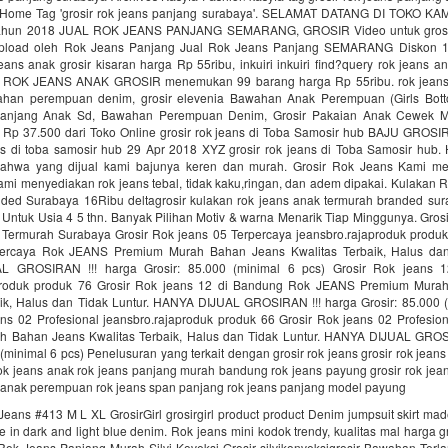
: Home Tag 'grosir rok jeans panjang surabaya'. SELAMAT DATANG DI TOKO KAMI
k tahun 2018 JUAL ROK JEANS PANJANG SEMARANG, GROSIR Video untuk grosir
pload oleh Rok Jeans Panjang Jual Rok Jeans Panjang SEMARANG Diskon 
ans anak grosir kisaran harga Rp 55ribu, inkuiri inkuiri find?query rok jeans an
al ROK JEANS ANAK GROSIR menemukan 99 barang harga Rp 55ribu. rok jeans
ahan perempuan denim, grosir elevenia Bawahan Anak Perempuan (Girls Bott
anjang Anak Sd, Bawahan Perempuan Denim, Grosir Pakaian Anak Cewek M
Rp 37.500 dari Toko Online grosir rok jeans di Toba Samosir hub BAJU GROSIR 
ans di toba samosir hub 29 Apr 2018 XYZ grosir rok jeans di Toba Samosir hub
ahwa yang dijual kami bajunya keren dan murah. Grosir Rok Jeans Kami me
ami menyediakan rok jeans tebal, tidak kaku,ringan, dan adem dipakai. Kulakan
ded Surabaya 16Ribu deltagrosir kulakan rok jeans anak termurah branded sur
 Untuk Usia 4 5 thn. Banyak Pilihan Motiv & warna Menarik Tiap Minggunya. Gros
Termurah Surabaya Grosir Rok jeans 05 Terpercaya jeansbro.rajaproduk produk
percaya Rok JEANS Premium Murah Bahan Jeans Kwalitas Terbaik, Halus dan 
 GROSIRAN !!! harga Grosir: 85.000 (minimal 6 pcs) Grosir Rok jeans 
aproduk produk 76 Grosir Rok jeans 12 di Bandung Rok JEANS Premium Mura
aik, Halus dan Tidak Luntur. HANYA DIJUAL GROSIRAN !!! harga Grosir: 85.000 (
ans 02 Profesional jeansbro.rajaproduk produk 66 Grosir Rok jeans 02 Profesi
 Bahan Jeans Kwalitas Terbaik, Halus dan Tidak Luntur. HANYA DIJUAL GROS
 (minimal 6 pcs) Penelusuran yang terkait dengan grosir rok jeans grosir rok jean
rok jeans anak rok jeans panjang murah bandung rok jeans payung grosir rok jea
 anak perempuan rok jeans span panjang rok jeans panjang model payung
eans #413 M L XL GrosirGirl grosirgirl product product Denim jumpsuit skirt m
le in dark and light blue denim. Rok jeans mini kodok trendy, kualitas mal harga g
 Rok Jeans Panjang Murah Silvi Koveksi Grosir silvikonveksigrosir Bawahan Terl