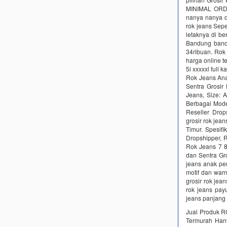
MINIMAL ORDE
nanya nanya d
rok jeans Sepe
letaknya di be
Bandung band
34ribuan. Rok
harga online t
5l xxxxxl full 
Rok Jeans Anak
Sentra Grosi
Jeans, Size: 
Berbagai Mode
Reseller Drop
grosir rok je
Timur. Spesif
Dropshipper, 
Rok Jeans 7 8
dan Sentra Gr
jeans anak pe
motif dan war
grosir rok jea
rok jeans pay
jeans panjang
Jual Produk R
Termurah Hany