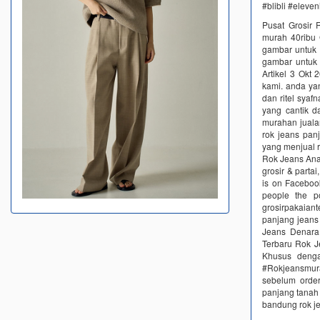
#blibli #eleve
Pusat Grosir 
murah 40ribu 
gambar untuk g
gambar untuk 
Artikel 3 Okt 
kami. anda ya
dan ritel sya
yang cantik d
murahan juala
rok jeans pan
yang menjual 
Rok Jeans Ana
grosir & part
is on Faceboo
people the p
grosirpakaiant
panjang jeans
Jeans Denara 
Terbaru Rok J
Khusus denga
#Rokjeansmurah
sebelum order
panjang tanah 
bandung rok j