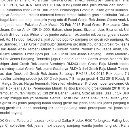
R 5 PCS, WARNA DAN MOTIF RANDOM (Tidak bisa pilih warna dan motif) O
ulu sialahkan chat Grosir Rok Jeans Pekalongan Grosir, Kulakan grosir kulakan 
rtinya Anda perlu melirik referensi tempat tempat kulakan grosir distributor Rok 
rbagai kota, tapi bagi pebisnis yang ada di Pusat Grosir Rok Jeans Cimco Anak
ungbajumurah Pakaian Anak Murah 23 Feb 2018 Pusat Grosir Rok Jeans Cim
 Jeans Cimco Anak IDR 34.000. Bahan: shop jeans, Size: all size. Bisa untuk Us
erbaik di Indonesia, iPrice iprice jumbo pakaian rok Jumbo rok panjang jeans supe
karet. Rp 119.000. Tokopedia. jual Jumbo pgp rok panjang xxl grosir rok panjang. R
 Branded, Pusat Grosir Distributor Surabaya grosirdistributor tag grosir rok jea
r Rok Jeans Anak Terbaru Murah 17Ribuan Nama Produk: Rok Jeans Anak, Rp.
All Size Minimal Order 6pcs per Jual Grosir Rok Jeans Panjang, Gamis Moder
l Rok Jeans Panjang. Tersedia juga Celana Kulot dan Gamis Jeans Modern. Ter
shiper. Jual Grosir Rok Jeans Surabaya RM243 oleh Grosir Baju Murah indon
ans surabaya Jual Grosir Rok Jeans Surabaya RM243 dari Grosir Baju Murah Tanah
ikasi dan Deskripsi Grosir Rok Jeans Surabaya RM243 JSK 5012 Rok Jeans 7 
Reseller cakning produk jsk 5012 rok jeans 7 8 harga grosir 4 Okt 2018 Ready 
 Harga Grosir. Harga termurah. Reseller, wholesaler & dropshipper welcome. 
osir Rok jeans Anak Perempuan Murah 18Ribu Bandung grosircimahi 2018 10 sen
rempuan murah 18ribu 23 Okt 2018 Bahan: Jeans, Size: all size. Bisa untuk UsI
na tiap minggu nya yg berbeda. Sentra Grosir Rok Jeans Anak Penelusuran yang 
ns grosir rok jeans panjang tanah abang grosir rok jeans anak rok jeans panjan
ung grosir rok jeans bandung rok jeans panjang anak perempuan rok jeans sp
 model payung
OK Online Terbaru di lazada rok brand Daftar Produk ROK Terlengkap Paling Up
a Cj collection Rok jeans maxi payung panjang wanita jumbo long skirt Rah