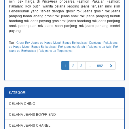
mini cek harga di PriceArea pricearea Fashion Pakaian Fashion:
Pakaian: Rok putih wanita celana jegging jeans terusan mini slim
Penelusuran yang terkait dengan grosir rok jeans grosir rok jeans
panjang tanah abang grosir rok jeans anak rok jeans panjang murah
bandung rok jeans payung grosir rok jeans bandung rok jeans panjang
anak perempuan rok jeans span panjang rok jeans panjang model
payung
Tag :
Grosir Rok Jeans 03 Harga Murah Bagus Berkualitas
|
Distributor Rok Jeans
03 Harga Murah Bagus Berkualitas
|
Rok jeans 03 Murah
|
Rok jeans 03 Asli
|
Rok
jeans 03 Berkualitas
|
Rok jeans 03 Terpercaya
|
(current)
1
2
3
...
892
KATEGORI
CELANA CHINO
CELANA JEANS BOYFRIEND
CELANA JEANS CHANEL