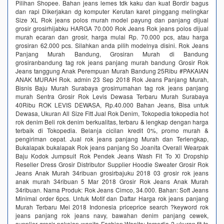
Pilihan Shopee. Bahan jeans lemes tdk kaku dan kuat Bordir bagus
dan rapi Dikerjakan dg komputer Kerutan karet pinggang melingkar
Size XL Rok jeans polos murah model payung dan panjang dijual
grosir grosirhijabku HARGA 70.000 Rok Jeans Rok jeans polos dijual
murah ecaran dan grosir, harga mulai Rp. 70.000 pcs, atau harga
grosiran 62.000 pcs. Silahkan anda pilih modelnya disini. Rok Jeans
Panjang Murah Bandung, Grosiran Murah di Bandung
grosiranbandung tag rok jeans panjang murah bandung Grosir Rok
Jeans tanggung Anak Perempuan Murah Bandung 25Ribu #PAKAIAN
ANAK MURAH Rok. admin 23 Sep 2018 Rok Jeans Panjang Murah,
Bisnis Baju Murah Surabaya grosirrumahan tag rok jeans panjang
murah Sentra Grosir Rok Levis Dewasa Terbaru Murah Surabaya
40Ribu ROK LEVIS DEWASA, Rp.40.000 Bahan Jeans, Bisa untuk
Dewasa, Ukuran All Size Fitt Jual Rok Denim, Tokopedia tokopedia hot
rok denim Beli rok denim berkualitas, terbaru & lengkap dengan harga
terbaik di Tokopedia. Belanja cicilan kredit 0%, promo murah &
pengiriman cepat. Jual rok jeans panjang Murah dan Terlengkap,
Bukalapak bukalapak Rok jeans panjang So Joanita Overall Wearpak
Baju Kodok Jumpsuit Rok Pendek Jeans Wash Fit To Xl Dropship
Reseller Dress Grosir Distributor Supplier Hoodie Sweater Grosir Rok
Jeans Anak Murah 34ribuan grosirbajuku 2018 03 grosir rok jeans
anak murah 34ribuan 5 Mar 2018 Grosir Rok Jeans Anak Murah
34ribuan. Nama Produk: Rok Jeans Cimco, 34.000. Bahan: Soft Jeans
Minimal order 6pcs. Untuk Motif dan Daftar Harga rok jeans panjang
Murah Terbaru Mei 2018 Indonesia priceprice search ?keyword rok
jeans panjang rok jeans navy, bawahan denim panjang cewek,
supplier grosir pakaian wanita Fashion Wanita; tersedia 2 ukuran,fit to