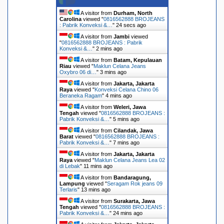
A visitor from
Durham, North
Carolina
viewed "
0816562888 BROJEANS
: Pabrik Konveksi &…
"
25 secs ago
A visitor from
Jambi
viewed
"
0816562888 BROJEANS : Pabrik
Konveksi &…
"
2 mins ago
A visitor from
Batam, Kepulauan
Riau
viewed "
Maklun Celana Jeans
Oxybro 06 di…
"
3 mins ago
A visitor from
Jakarta, Jakarta
Raya
viewed "
Konveksi Celana Chino 06
Beraneka Ragam
"
4 mins ago
A visitor from
Weleri, Jawa
Tengah
viewed "
0816562888 BROJEANS :
Pabrik Konveksi &…
"
5 mins ago
A visitor from
Cilandak, Jawa
Barat
viewed "
0816562888 BROJEANS :
Pabrik Konveksi &…
"
7 mins ago
A visitor from
Jakarta, Jakarta
Raya
viewed "
Maklun Celana Jeans Lea 02
di Lebak
"
11 mins ago
A visitor from
Bandaragung,
Lampung
viewed "
Seragam Rok jeans 09
Terlaris
"
13 mins ago
A visitor from
Surakarta, Jawa
Tengah
viewed "
0816562888 BROJEANS :
Pabrik Konveksi &…
"
24 mins ago