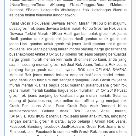
#NusaTenggaraTimur #Kupang #NusaTenggaraBarat #Mataram
#lombok #Batam #tokopedia #bukalapak #olx #tokobagus #kaskus
#alibaba #blibli #elevenia #indonetwork
Pusat Grosir Rok Jeans Dewasa Terkini Murah 40Ribu bisnisbajumu
pusat grosir rok jeans dewasa terkini murah 40ribu Grosiran Rok Jeans
Dewasa Terkini Murah 40Ribu Hasil gambar untuk grosir rok jeans
Hasil gambar untuk grosir rok jeans Hasil gambar untuk grosir rok
jeans Hasil gambar untuk grosir rok jeans Hasil gambar untuk grosir
rok jeans Rok jeans panjang murah model payung harga grosir terlaris
busanakomplit Artikel 3 Okt 2018 Koleksi rok jeans panjang berkualitas
harga grosir murah meriah kini hadir di onlineshop kami. anda yang
saat ini sedang mencari grosir rok Jual Rok Jeans Terbaru, Rok Jeans
panjang harga grosir dan ritel syafna ROK dan CELANA SYAFNA
Menjual Rok jeans model terbaru dengan motif dan model terbaru
yang cantik dan harga murah sangat terjangkau, SMS Grosir rok jeans
murah meriah kualitas bagus tidak murahan jualanbusana grosir rok
jeans murah meriah kualitas bagus tidak murahan. 31 Okt 2018 Pusat
grosir rok jeans panjang berkualitas harga murah meriah. Selamat
datang di jualanbusana, toko online dan offline yang menjual rok
Grosir Rok Jeans Anak,, Pusat Grosir Baju Anak Branded, Kaos
karakteroshkosh Celana Anak Rok Jeans Anak murah,
KARAKTEROSHKOSH: Menjual rok jeans anak anak murah, langsung
tangan pertama, grosir & partai, ayoo belanja ! Grosir Rok Jeans,
Facebook Bandung facebook JualRokJeans Grosir Rok Jeans is on
Facebook. Join Facebook to connect with Grosir Rok Jeans and others