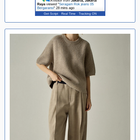
A visitor from
Jakarta, Jakarta
Raya
viewed "
Seragam Rok jeans 05
Bergaransi
"
28 mins ago
Get Script
Real Time
Tracking ON