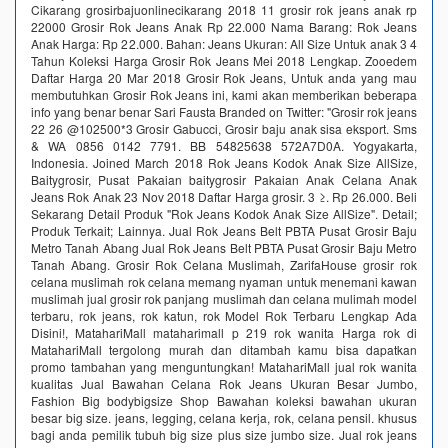
Cikarang grosirbajuonlinecikarang 2018 11 grosir rok jeans anak rp
22000 Grosir Rok Jeans Anak Rp 22.000 Nama Barang: Rok Jeans
Anak Harga: Rp 22.000. Bahan: Jeans Ukuran: All Size Untuk anak 3 4
Tahun Koleksi Harga Grosir Rok Jeans Mei 2018 Lengkap. Zooedem
Daftar Harga 20 Mar 2018 Grosir Rok Jeans, Untuk anda yang mau
membutuhkan Grosir Rok Jeans ini, kami akan memberikan beberapa
info yang benar benar Sari Fausta Branded on Twitter: "Grosir rok jeans
22 26 @102500*3 Grosir Gabucci, Grosir baju anak sisa eksport. Sms
& WA 0856 0142 7791. BB 54825638 572A7D0A. Yogyakarta,
Indonesia. Joined March 2018 Rok Jeans Kodok Anak Size AllSize,
Baitygrosir, Pusat Pakaian baitygrosir Pakaian Anak Celana Anak
Jeans Rok Anak 23 Nov 2018 Daftar Harga grosir. 3 ≥. Rp 26.000. Beli
Sekarang Detail Produk "Rok Jeans Kodok Anak Size AllSize". Detail;
Produk Terkait; Lainnya. Jual Rok Jeans Belt PBTA Pusat Grosir Baju
Metro Tanah Abang Jual Rok Jeans Belt PBTA Pusat Grosir Baju Metro
Tanah Abang. Grosir Rok Celana Muslimah, ZarifaHouse grosir rok
celana muslimah rok celana memang nyaman untuk menemani kawan
muslimah jual grosir rok panjang muslimah dan celana mulimah model
terbaru, rok jeans, rok katun, rok Model Rok Terbaru Lengkap Ada
Disini!, MatahariMall mataharimall p 219 rok wanita Harga rok di
MatahariMall tergolong murah dan ditambah kamu bisa dapatkan
promo tambahan yang menguntungkan! MatahariMall jual rok wanita
kualitas Jual Bawahan Celana Rok Jeans Ukuran Besar Jumbo,
Fashion Big bodybigsize Shop Bawahan koleksi bawahan ukuran
besar big size. jeans, legging, celana kerja, rok, celana pensil. khusus
bagi anda pemilik tubuh big size plus size jumbo size. Jual rok jeans