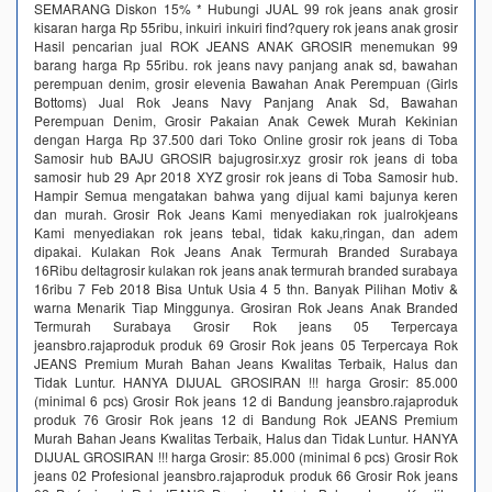
SEMARANG Diskon 15% * Hubungi JUAL 99 rok jeans anak grosir
kisaran harga Rp 55ribu, inkuiri inkuiri find?query rok jeans anak grosir
Hasil pencarian jual ROK JEANS ANAK GROSIR menemukan 99
barang harga Rp 55ribu. rok jeans navy panjang anak sd, bawahan
perempuan denim, grosir elevenia Bawahan Anak Perempuan (Girls
Bottoms) Jual Rok Jeans Navy Panjang Anak Sd, Bawahan
Perempuan Denim, Grosir Pakaian Anak Cewek Murah Kekinian
dengan Harga Rp 37.500 dari Toko Online grosir rok jeans di Toba
Samosir hub BAJU GROSIR bajugrosir.xyz grosir rok jeans di toba
samosir hub 29 Apr 2018 XYZ grosir rok jeans di Toba Samosir hub.
Hampir Semua mengatakan bahwa yang dijual kami bajunya keren
dan murah. Grosir Rok Jeans Kami menyediakan rok jualrokjeans
Kami menyediakan rok jeans tebal, tidak kaku,ringan, dan adem
dipakai. Kulakan Rok Jeans Anak Termurah Branded Surabaya
16Ribu deltagrosir kulakan rok jeans anak termurah branded surabaya
16ribu 7 Feb 2018 Bisa Untuk Usia 4 5 thn. Banyak Pilihan Motiv &
warna Menarik Tiap Minggunya. Grosiran Rok Jeans Anak Branded
Termurah Surabaya Grosir Rok jeans 05 Terpercaya
jeansbro.rajaproduk produk 69 Grosir Rok jeans 05 Terpercaya Rok
JEANS Premium Murah Bahan Jeans Kwalitas Terbaik, Halus dan
Tidak Luntur. HANYA DIJUAL GROSIRAN !!! harga Grosir: 85.000
(minimal 6 pcs) Grosir Rok jeans 12 di Bandung jeansbro.rajaproduk
produk 76 Grosir Rok jeans 12 di Bandung Rok JEANS Premium
Murah Bahan Jeans Kwalitas Terbaik, Halus dan Tidak Luntur. HANYA
DIJUAL GROSIRAN !!! harga Grosir: 85.000 (minimal 6 pcs) Grosir Rok
jeans 02 Profesional jeansbro.rajaproduk produk 66 Grosir Rok jeans