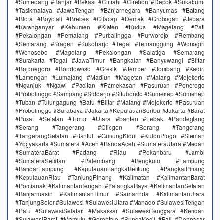
#Sumedang #Banjar #Bekasi #Cimahi #Cirebon #Depok #Sukabumi
#Tasikmalaya #JawaTengah #Banjarnegara #Banyumas #Batang
#Blora #Boyolali #Brebes #Cilacap #Demak #Grobogan #Jepara
#Karanganyar #Kebumen #Klaten #Kudus #Magelang #Pati
#Pekalongan #Pemalang #Purbalingga #Purworejo #Rembang
#Semarang #Sragen #Sukoharjo #Tegal #Temanggung #Wonogiri
#Wonosobo #Magelang #Pekalongan #Salatiga #Semarang
#Surakarta #Tegal #JawaTimur #Bangkalan #Banyuwangi #Blitar
#Bojonegoro #Bondowoso #Gresik #Jember #Jombang #Kediri
#Lamongan #Lumajang #Madiun #Magetan #Malang #Mojokerto
#Nganjuk #Ngawi #Pacitan #Pamekasan #Pasuruan #Ponorogo
#Probolinggo #Sampang #Sidoarjo #Situbondo #Sumenep #Sumenep
#Tuban #Tulungagung #Batu #Blitar #Malang #Mojokerto #Pasuruan
#Probolinggo #Surabaya #Jakarta #KepulauanSeribu #Jakarta #Barat
#Pusat #Selatan #Timur #Utara #banten #Lebak #Pandeglang
#Serang #Tangerang #Cilegon #Serang #Tangerang
#TangerangSelatan #Bantul #GunungKidul #KulonProgo #Sleman
#Yogyakarta #Sumatera #Aceh #BandaAceh #SumateraUtara #Medan
#SumateraBarat #Padang #Riau #Pekanbaru #Jambi
#SumateraSelatan #Palembang #Bengkulu #Lampung
#BandarLampung #KepulauanBangkaBelitung #PangkalPinang
#KepulauanRiau #TanjungPinang #Kalimatan #KalimantanBarat
#Pontianak #KalimantanTengah #PalangkaRaya #KalimantanSelatan
#Banjarmasin #KalimantanTimur #Samarinda #KalimantanUtara
#TanjungSelor #Sulawesi #SulawesiUtara #Manado #SulawesiTengah
#Palu #SulawesiSelatan #Makassar #SulawesiTenggara #Kendari
#SulawesiBarat #Mamuju #Gorontalo #SundaKecil #Bali #Denpasar