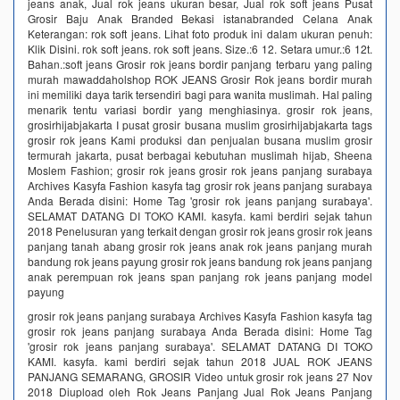
jeans anak, Jual rok jeans ukuran besar, Jual rok soft jeans Pusat
Grosir Baju Anak Branded Bekasi istanabranded Celana Anak
Keterangan: rok soft jeans. Lihat foto produk ini dalam ukuran penuh:
Klik Disini. rok soft jeans. rok soft jeans. Size.:6 12. Setara umur.:6 12t.
Bahan.:soft jeans Grosir rok jeans bordir panjang terbaru yang paling
murah mawaddaholshop ROK JEANS Grosir Rok jeans bordir murah
ini memiliki daya tarik tersendiri bagi para wanita muslimah. Hal paling
menarik tentu variasi bordir yang menghiasinya. grosir rok jeans,
grosirhijabjakarta I pusat grosir busana muslim grosirhijabjakarta tags
grosir rok jeans Kami produksi dan penjualan busana muslim grosir
termurah jakarta, pusat berbagai kebutuhan muslimah hijab, Sheena
Moslem Fashion; grosir rok jeans grosir rok jeans panjang surabaya
Archives Kasyfa Fashion kasyfa tag grosir rok jeans panjang surabaya
Anda Berada disini: Home Tag 'grosir rok jeans panjang surabaya'.
SELAMAT DATANG DI TOKO KAMI. kasyfa. kami berdiri sejak tahun
2018 Penelusuran yang terkait dengan grosir rok jeans grosir rok jeans
panjang tanah abang grosir rok jeans anak rok jeans panjang murah
bandung rok jeans payung grosir rok jeans bandung rok jeans panjang
anak perempuan rok jeans span panjang rok jeans panjang model
payung
grosir rok jeans panjang surabaya Archives Kasyfa Fashion kasyfa tag
grosir rok jeans panjang surabaya Anda Berada disini: Home Tag
'grosir rok jeans panjang surabaya'. SELAMAT DATANG DI TOKO
KAMI. kasyfa. kami berdiri sejak tahun 2018 JUAL ROK JEANS
PANJANG SEMARANG, GROSIR Video untuk grosir rok jeans 27 Nov
2018 Diupload oleh Rok Jeans Panjang Jual Rok Jeans Panjang