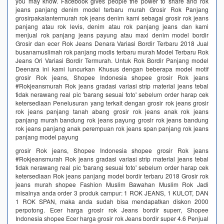
you may know. Facebook gives people the power to share and rok
jeans panjang denim model terbaru murah Grosir Rok Panjang
grosirpakaiantermurah rok jeans denim kami sebagai grosir rok jeans
panjang atau rok levis, denim atau rok panjang jeans dan kami
menjual rok panjang jeans payung atau maxi denim model bordir
Grosir dan ecer Rok Jeans Denara Variasi Bordir Terbaru 2018 Jual
busanamuslimah rok panjang modis terbaru murah Model Terbaru Rok
Jeans Ori Variasi Bordir Termurah. Untuk Rok Bordir Panjang model
Deenara ini kami luncurkan Khusus dengan beberapa model motif
grosir Rok jeans, Shopee Indonesia shopee grosir Rok jeans
#Rokjeansmurah Rok jeans gradasi variasi strip material jeans tebal
tidak nerawang real pic 'barang sesuai foto' sebelum order harap cek
ketersediaan Penelusuran yang terkait dengan grosir rok jeans grosir
rok jeans panjang tanah abang grosir rok jeans anak rok jeans
panjang murah bandung rok jeans payung grosir rok jeans bandung
rok jeans panjang anak perempuan rok jeans span panjang rok jeans
panjang model payung
grosir Rok jeans, Shopee Indonesia shopee grosir Rok jeans
#Rokjeansmurah Rok jeans gradasi variasi strip material jeans tebal
tidak nerawang real pic 'barang sesuai foto' sebelum order harap cek
ketersediaan Rok jeans panjang model bordir terbaru 2018 Grosir rok
jeans murah shopee Fashion Muslim Bawahan Muslim Rok Jadi
misalnya anda order 3 produk campur: 1 ROK JEANS, 1 KULOT, DAN
1 ROK SPAN, maka anda sudah bisa mendapatkan diskon 2000
perpotong. Ecer harga grosir rok Jeans bordir superr, Shopee
Indonesia shopee Ecer harga grosir rok Jeans bordir super 4.6 Penjual