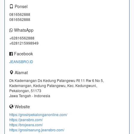
Ponsel
0816562888
0816562888
WhatsApp
+62816562888
+6281215998949
Facebook
JEANSBRO.ID
Alamat
Dk Kademangan Ds Kedung Patangewu Rt 11 Rw 6 No 5,
Kademangan, Kedung Patangewu, Kec. Kedungwuni,
Pekalongan, 51173
Jawa Tengah - Indonesia
Website
https://grosirpekalonganonline.com/
https://jeansbro.com/
https://brojeans.com/
https://grosirsarung.jeansbro.com/