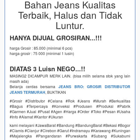
Bahan Jeans Kualitas
Terbaik, Halus dan Tidak
Luntur.
HANYA DIJUAL GROSIRAN...!!!
harga Grosir : 85.000 (minimal 6 pcs)
harga grosir : 75 000 (minimal 1 lusin)
DIATAS 3 Luisn NEGO...!!
MASING2 DICAMPUR MERK LAIN. (bisa milih selama stok yang lain
masih ada)
Belanja cerdas bersama
JEANS BRO: GROSIR DISTRIBUTOR
JEANS TERMURAH
, BUKTIKAN
#Grosir #Distributor #Celana #Rok #Jeans #Murah #Berkualitas
#Bagus #Terpercaya #Konveksi #Produsen #Produksi #Pabrik
#Garmen #Jual #Pusat #Agen #Harga #Order #Toko #Pesan #Usaha
#Info #Alamat #Kantor #Ukuran
kami melayani #JawaBarat #Bandung #BandungBarat #Bekasi #Bogor
#Ciamis #Cianjur #Cirebon #Garut #Indramayu #Karawang #Kuningan
#Majalengka #Pangandaran #Purwakarta #Subang #Sukabumi