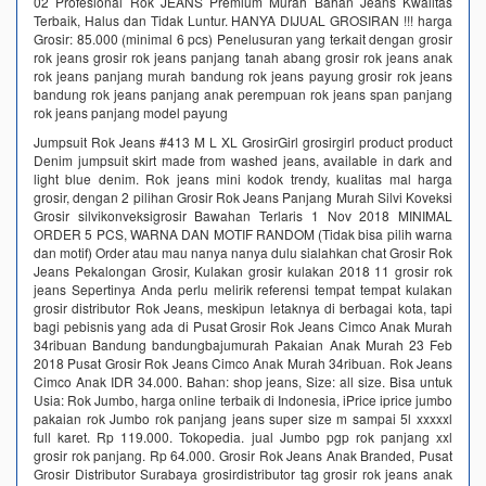
02 Profesional Rok JEANS Premium Murah Bahan Jeans Kwalitas
Terbaik, Halus dan Tidak Luntur. HANYA DIJUAL GROSIRAN !!! harga
Grosir: 85.000 (minimal 6 pcs) Penelusuran yang terkait dengan grosir
rok jeans grosir rok jeans panjang tanah abang grosir rok jeans anak
rok jeans panjang murah bandung rok jeans payung grosir rok jeans
bandung rok jeans panjang anak perempuan rok jeans span panjang
rok jeans panjang model payung
Jumpsuit Rok Jeans #413 M L XL GrosirGirl grosirgirl product product
Denim jumpsuit skirt made from washed jeans, available in dark and
light blue denim. Rok jeans mini kodok trendy, kualitas mal harga
grosir, dengan 2 pilihan Grosir Rok Jeans Panjang Murah Silvi Koveksi
Grosir silvikonveksigrosir Bawahan Terlaris 1 Nov 2018 MINIMAL
ORDER 5 PCS, WARNA DAN MOTIF RANDOM (Tidak bisa pilih warna
dan motif) Order atau mau nanya nanya dulu sialahkan chat Grosir Rok
Jeans Pekalongan Grosir, Kulakan grosir kulakan 2018 11 grosir rok
jeans Sepertinya Anda perlu melirik referensi tempat tempat kulakan
grosir distributor Rok Jeans, meskipun letaknya di berbagai kota, tapi
bagi pebisnis yang ada di Pusat Grosir Rok Jeans Cimco Anak Murah
34ribuan Bandung bandungbajumurah Pakaian Anak Murah 23 Feb
2018 Pusat Grosir Rok Jeans Cimco Anak Murah 34ribuan. Rok Jeans
Cimco Anak IDR 34.000. Bahan: shop jeans, Size: all size. Bisa untuk
Usia: Rok Jumbo, harga online terbaik di Indonesia, iPrice iprice jumbo
pakaian rok Jumbo rok panjang jeans super size m sampai 5l xxxxxl
full karet. Rp 119.000. Tokopedia. jual Jumbo pgp rok panjang xxl
grosir rok panjang. Rp 64.000. Grosir Rok Jeans Anak Branded, Pusat
Grosir Distributor Surabaya grosirdistributor tag grosir rok jeans anak