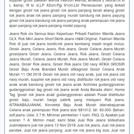
L &amp; fit to xl,LP 62cm,Pjg 91cm,Lbr Penelusuran yang terkait
dengan grosir rok jeans grosir rok jeans panjang tanah abang grosir
rok jeans anak rok jeans panjang murah bandung rok jeans payung
grosir rok jeans bandung rok jeans panjang anak perempuan rok jeans
span panjang rok jeans panjang model payung
Jeans Rok olx Semua iklan Keperluan Pribadi Fashion Wanita Jeans
OLX. Rok Mini Jeans Short Skirts Jeans H&M Original. Fashion Wanita
Rok di jual rok jeans bordir,rok jeans kembang masih sngat mulus.
Grosir Jeans, Celana Jeans, Rok Jeans, Grosir Celana Jeans Murah
grosirjeans Grosir Jeans, Celana Jeans, Rok Jeans, Grosir Celana
Jeans Murah, Celana Jeans Murah, Rok Jeans Murah, Grosir Celana
Jeans, Grosir Rok Jeans, Grosir Rok jeans Old navy AFIKA GROSIR
Grosir Baju Anak Branded Murah afikagrosir Grosir Celana Anak
Murah 11 Okt 2018 Grosir rok jeans old navy anak, jual rok jeans old
navy murah, supplier rok jeans old navy, distributor rok jeans old navy
anak anak bandung grosir rok jeans anak Archives gudanggrosiran
gudanggrosiran tag grosir rok jeans anak Anda Berada disini: Home
Tag 'grosir rok jeans anak' gudanggrosiran adalah Pusat distributor
grosir baju murah harga pabrik yang melayani Rok jeans,
ISTANABAJUANAK, Konveksi Baju Anak Murah istanabajuanak
Celana anak perempuan Rok jeans size 681012. Idr: 60.000. Bahan:
soft jeans. Usia: 3 7 th. Minimal pembelian 1 lusin. FAQ. Q: Apakah jual
eceran ? A: Mohon maaf, kami tidak Jual Rok Jeans slideshare
Jualrokjeans jual rok jeans 13 Nov 2018 Jual rok jeans, Jual rok jeans
pendek, Jual rok jeans panjang, Jual rok rok jeans big size, Jual rok