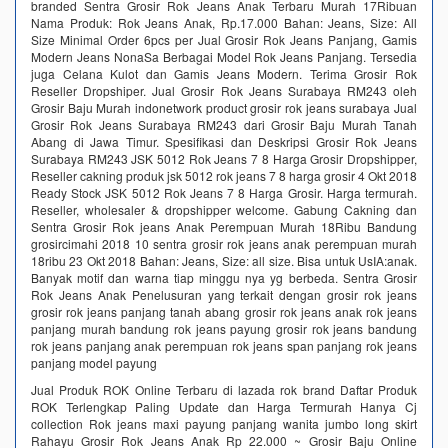
branded Sentra Grosir Rok Jeans Anak Terbaru Murah 17Ribuan
Nama Produk: Rok Jeans Anak, Rp.17.000 Bahan: Jeans, Size: All
Size Minimal Order 6pcs per Jual Grosir Rok Jeans Panjang, Gamis
Modern Jeans NonaSa Berbagai Model Rok Jeans Panjang. Tersedia
juga Celana Kulot dan Gamis Jeans Modern. Terima Grosir Rok
Reseller Dropshiper. Jual Grosir Rok Jeans Surabaya RM243 oleh
Grosir Baju Murah indonetwork product grosir rok jeans surabaya Jual
Grosir Rok Jeans Surabaya RM243 dari Grosir Baju Murah Tanah
Abang di Jawa Timur. Spesifikasi dan Deskripsi Grosir Rok Jeans
Surabaya RM243 JSK 5012 Rok Jeans 7 8 Harga Grosir Dropshipper,
Reseller cakning produk jsk 5012 rok jeans 7 8 harga grosir 4 Okt 2018
Ready Stock JSK 5012 Rok Jeans 7 8 Harga Grosir. Harga termurah.
Reseller, wholesaler & dropshipper welcome. Gabung Cakning dan
Sentra Grosir Rok jeans Anak Perempuan Murah 18Ribu Bandung
grosircimahi 2018 10 sentra grosir rok jeans anak perempuan murah
18ribu 23 Okt 2018 Bahan: Jeans, Size: all size. Bisa untuk UsIA:anak.
Banyak motif dan warna tiap minggu nya yg berbeda. Sentra Grosir
Rok Jeans Anak Penelusuran yang terkait dengan grosir rok jeans
grosir rok jeans panjang tanah abang grosir rok jeans anak rok jeans
panjang murah bandung rok jeans payung grosir rok jeans bandung
rok jeans panjang anak perempuan rok jeans span panjang rok jeans
panjang model payung
Jual Produk ROK Online Terbaru di lazada rok brand Daftar Produk
ROK Terlengkap Paling Update dan Harga Termurah Hanya Cj
collection Rok jeans maxi payung panjang wanita jumbo long skirt
Rahayu Grosir Rok Jeans Anak Rp 22.000 ~ Grosir Baju Online