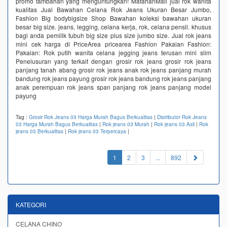
promo tambahan yang menguntungkan! MatahariMall jual rok wanita
kualitas Jual Bawahan Celana Rok Jeans Ukuran Besar Jumbo,
Fashion Big bodybigsize Shop Bawahan koleksi bawahan ukuran
besar big size. jeans, legging, celana kerja, rok, celana pensil. khusus
bagi anda pemilik tubuh big size plus size jumbo size. Jual rok jeans
mini cek harga di PriceArea pricearea Fashion Pakaian Fashion:
Pakaian: Rok putih wanita celana jegging jeans terusan mini slim
Penelusuran yang terkait dengan grosir rok jeans grosir rok jeans
panjang tanah abang grosir rok jeans anak rok jeans panjang murah
bandung rok jeans payung grosir rok jeans bandung rok jeans panjang
anak perempuan rok jeans span panjang rok jeans panjang model
payung
Tag :
Grosir Rok Jeans 03 Harga Murah Bagus Berkualitas
|
Distributor Rok Jeans
03 Harga Murah Bagus Berkualitas
|
Rok jeans 03 Murah
|
Rok jeans 03 Asli
|
Rok
jeans 03 Berkualitas
|
Rok jeans 03 Terpercaya
|
(current)
1
2
3
...
892
KATEGORI
CELANA CHINO