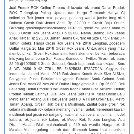
Jual Produk ROK Online Terbaru di lazada rok brand Daftar Produk
ROK Terlengkap Paling Update dan Harga Termurah Hanya Cj
collection Rok jeans maxi payung panjang wanita jumbo long skirt
Rahayu Grosir Rok Jeans Anak Rp 22.000 ~ Grosir Baju Online
Cikarang grosirbajuonlinecikarang 2018 11 grosir rok jeans anak rp
22000 Grosir Rok Jeans Anak Rp 22.000 Nama Barang: Rok Jeans
Anak Harga: Rp 22.000. Bahan: Jeans Ukuran: All Size Untuk anak 3 4
Tahun Koleksi Harga Grosir Rok Jeans Mei 2018 Lengkap. Zooedem
Daftar Harga 20 Mar 2018 Grosir Rok Jeans, Untuk anda yang mau
membutuhkan Grosir Rok Jeans ini, kami akan memberikan beberapa
info yang benar benar Sari Fausta Branded on Twitter: "Grosir rok jeans
22 26 @102500*3 Grosir Gabucci, Grosir baju anak sisa eksport. Sms
& WA 0856 0142 7791. BB 54825638 572A7D0A. Yogyakarta,
Indonesia. Joined March 2018 Rok Jeans Kodok Anak Size AllSize,
Baitygrosir, Pusat Pakaian baitygrosir Pakaian Anak Celana Anak
Jeans Rok Anak 23 Nov 2018 Daftar Harga grosir. 3 ≥. Rp 26.000. Beli
Sekarang Detail Produk "Rok Jeans Kodok Anak Size AllSize". Detail;
Produk Terkait; Lainnya. Jual Rok Jeans Belt PBTA Pusat Grosir Baju
Metro Tanah Abang Jual Rok Jeans Belt PBTA Pusat Grosir Baju Metro
Tanah Abang. Grosir Rok Celana Muslimah, ZarifaHouse grosir rok
celana muslimah rok celana memang nyaman untuk menemani kawan
muslimah jual grosir rok panjang muslimah dan celana mulimah model
terbaru, rok jeans, rok katun, rok Model Rok Terbaru Lengkap Ada
Disini!, MatahariMall mataharimall p 219 rok wanita Harga rok di
MatahariMall tergolong murah dan ditambah kamu bisa dapatkan