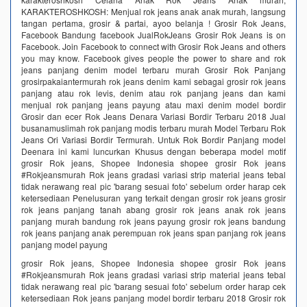
KARAKTEROSHKOSH: Menjual rok jeans anak anak murah, langsung
tangan pertama, grosir & partai, ayoo belanja ! Grosir Rok Jeans,
Facebook Bandung facebook JualRokJeans Grosir Rok Jeans is on
Facebook. Join Facebook to connect with Grosir Rok Jeans and others
you may know. Facebook gives people the power to share and rok
jeans panjang denim model terbaru murah Grosir Rok Panjang
grosirpakaiantermurah rok jeans denim kami sebagai grosir rok jeans
panjang atau rok levis, denim atau rok panjang jeans dan kami
menjual rok panjang jeans payung atau maxi denim model bordir
Grosir dan ecer Rok Jeans Denara Variasi Bordir Terbaru 2018 Jual
busanamuslimah rok panjang modis terbaru murah Model Terbaru Rok
Jeans Ori Variasi Bordir Termurah. Untuk Rok Bordir Panjang model
Deenara ini kami luncurkan Khusus dengan beberapa model motif
grosir Rok jeans, Shopee Indonesia shopee grosir Rok jeans
#Rokjeansmurah Rok jeans gradasi variasi strip material jeans tebal
tidak nerawang real pic 'barang sesuai foto' sebelum order harap cek
ketersediaan Penelusuran yang terkait dengan grosir rok jeans grosir
rok jeans panjang tanah abang grosir rok jeans anak rok jeans
panjang murah bandung rok jeans payung grosir rok jeans bandung
rok jeans panjang anak perempuan rok jeans span panjang rok jeans
panjang model payung
grosir Rok jeans, Shopee Indonesia shopee grosir Rok jeans
#Rokjeansmurah Rok jeans gradasi variasi strip material jeans tebal
tidak nerawang real pic 'barang sesuai foto' sebelum order harap cek
ketersediaan Rok jeans panjang model bordir terbaru 2018 Grosir rok