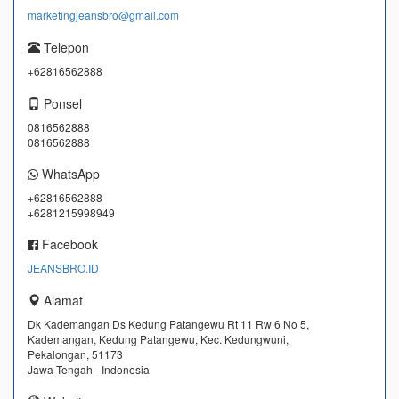
marketingjeansbro@gmail.com
Telepon
+62816562888
Ponsel
0816562888
0816562888
WhatsApp
+62816562888
+6281215998949
Facebook
JEANSBRO.ID
Alamat
Dk Kademangan Ds Kedung Patangewu Rt 11 Rw 6 No 5,
Kademangan, Kedung Patangewu, Kec. Kedungwuni,
Pekalongan, 51173
Jawa Tengah - Indonesia