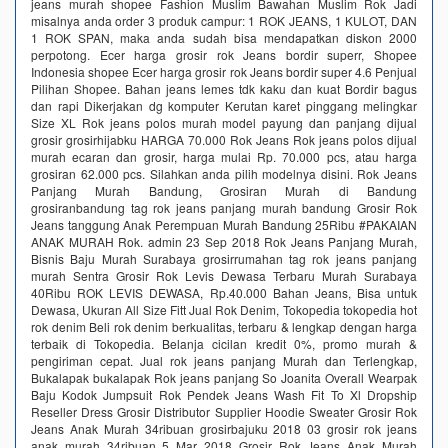
jeans murah shopee Fashion Muslim Bawahan Muslim Rok Jadi
misalnya anda order 3 produk campur: 1 ROK JEANS, 1 KULOT, DAN
1 ROK SPAN, maka anda sudah bisa mendapatkan diskon 2000
perpotong. Ecer harga grosir rok Jeans bordir superr, Shopee
Indonesia shopee Ecer harga grosir rok Jeans bordir super 4.6 Penjual
Pilihan Shopee. Bahan jeans lemes tdk kaku dan kuat Bordir bagus
dan rapi Dikerjakan dg komputer Kerutan karet pinggang melingkar
Size XL Rok jeans polos murah model payung dan panjang dijual
grosir grosirhijabku HARGA 70.000 Rok Jeans Rok jeans polos dijual
murah ecaran dan grosir, harga mulai Rp. 70.000 pcs, atau harga
grosiran 62.000 pcs. Silahkan anda pilih modelnya disini. Rok Jeans
Panjang Murah Bandung, Grosiran Murah di Bandung
grosiranbandung tag rok jeans panjang murah bandung Grosir Rok
Jeans tanggung Anak Perempuan Murah Bandung 25Ribu #PAKAIAN
ANAK MURAH Rok. admin 23 Sep 2018 Rok Jeans Panjang Murah,
Bisnis Baju Murah Surabaya grosirrumahan tag rok jeans panjang
murah Sentra Grosir Rok Levis Dewasa Terbaru Murah Surabaya
40Ribu ROK LEVIS DEWASA, Rp.40.000 Bahan Jeans, Bisa untuk
Dewasa, Ukuran All Size Fitt Jual Rok Denim, Tokopedia tokopedia hot
rok denim Beli rok denim berkualitas, terbaru & lengkap dengan harga
terbaik di Tokopedia. Belanja cicilan kredit 0%, promo murah &
pengiriman cepat. Jual rok jeans panjang Murah dan Terlengkap,
Bukalapak bukalapak Rok jeans panjang So Joanita Overall Wearpak
Baju Kodok Jumpsuit Rok Pendek Jeans Wash Fit To Xl Dropship
Reseller Dress Grosir Distributor Supplier Hoodie Sweater Grosir Rok
Jeans Anak Murah 34ribuan grosirbajuku 2018 03 grosir rok jeans
anak murah 34ribuan 5 Mar 2018 Grosir Rok Jeans Anak Murah