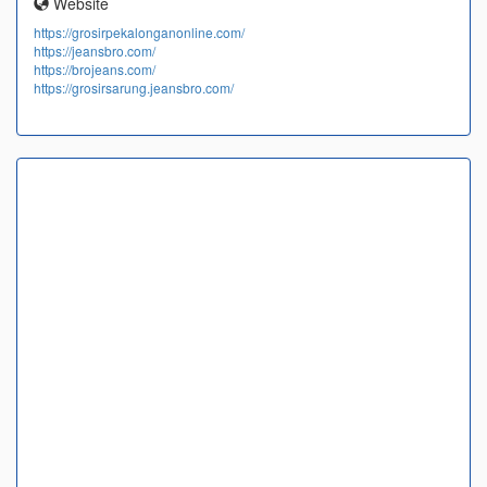
Website
https://grosirpekalonganonline.com/
https://jeansbro.com/
https://brojeans.com/
https://grosirsarung.jeansbro.com/