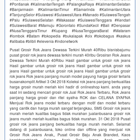
#Pontianak #KalimantanTengah #PalangkaRaya #KalimantanSelatan
#Banjarmasin #KalimantanTimur #Samarinda #KalimantanUtara
#TanjungSelor #Sulawesi #SulawesiUtara #Manado #SulawesiTengah
#Palu #SulawesiSelatan #Makassar #SulawesiTenggara #Kendari
#SulawesiBarat #Mamuju #Gorontalo #SundaKecil #Bali #Denpasar
#NusaTenggaraTimur #Kupang #NusaTenggaraBarat #Mataram
#lombok #Batam #tokopedia #bukalapak #olx #tokobagus #kaskus
#alibaba #blibli #elevenia #indonetwork
Pusat Grosir Rok Jeans Dewasa Terkini Murah 40Ribu bisnisbajumu
pusat grosir rok jeans dewasa terkini murah 40ribu Grosiran Rok Jeans
Dewasa Terkini Murah 40Ribu Hasil gambar untuk grosir rok jeans
Hasil gambar untuk grosir rok jeans Hasil gambar untuk grosir rok
jeans Hasil gambar untuk grosir rok jeans Hasil gambar untuk grosir
rok jeans Rok jeans panjang murah model payung harga grosir terlaris
busanakomplit Artikel 3 Okt 2018 Koleksi rok jeans panjang berkualitas
harga grosir murah meriah kini hadir di onlineshop kami. anda yang
saat ini sedang mencari grosir rok Jual Rok Jeans Terbaru, Rok Jeans
panjang harga grosir dan ritel syafna ROK dan CELANA SYAFNA
Menjual Rok jeans model terbaru dengan motif dan model terbaru
yang cantik dan harga murah sangat terjangkau, SMS Grosir rok jeans
murah meriah kualitas bagus tidak murahan jualanbusana grosir rok
jeans murah meriah kualitas bagus tidak murahan. 31 Okt 2018 Pusat
grosir rok jeans panjang berkualitas harga murah meriah. Selamat
datang di jualanbusana, toko online dan offline yang menjual rok
Grosir Rok Jeans Anak,, Pusat Grosir Baju Anak Branded, Kaos
karakteroshkosh Celana Anak Rok Jeans Anak murah,