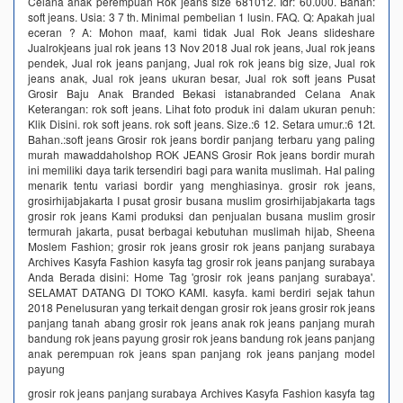
Celana anak perempuan Rok jeans size 681012. Idr: 60.000. Bahan:
soft jeans. Usia: 3 7 th. Minimal pembelian 1 lusin. FAQ. Q: Apakah jual
eceran ? A: Mohon maaf, kami tidak Jual Rok Jeans slideshare
Jualrokjeans jual rok jeans 13 Nov 2018 Jual rok jeans, Jual rok jeans
pendek, Jual rok jeans panjang, Jual rok rok jeans big size, Jual rok
jeans anak, Jual rok jeans ukuran besar, Jual rok soft jeans Pusat
Grosir Baju Anak Branded Bekasi istanabranded Celana Anak
Keterangan: rok soft jeans. Lihat foto produk ini dalam ukuran penuh:
Klik Disini. rok soft jeans. rok soft jeans. Size.:6 12. Setara umur.:6 12t.
Bahan.:soft jeans Grosir rok jeans bordir panjang terbaru yang paling
murah mawaddaholshop ROK JEANS Grosir Rok jeans bordir murah
ini memiliki daya tarik tersendiri bagi para wanita muslimah. Hal paling
menarik tentu variasi bordir yang menghiasinya. grosir rok jeans,
grosirhijabjakarta I pusat grosir busana muslim grosirhijabjakarta tags
grosir rok jeans Kami produksi dan penjualan busana muslim grosir
termurah jakarta, pusat berbagai kebutuhan muslimah hijab, Sheena
Moslem Fashion; grosir rok jeans grosir rok jeans panjang surabaya
Archives Kasyfa Fashion kasyfa tag grosir rok jeans panjang surabaya
Anda Berada disini: Home Tag 'grosir rok jeans panjang surabaya'.
SELAMAT DATANG DI TOKO KAMI. kasyfa. kami berdiri sejak tahun
2018 Penelusuran yang terkait dengan grosir rok jeans grosir rok jeans
panjang tanah abang grosir rok jeans anak rok jeans panjang murah
bandung rok jeans payung grosir rok jeans bandung rok jeans panjang
anak perempuan rok jeans span panjang rok jeans panjang model
payung
grosir rok jeans panjang surabaya Archives Kasyfa Fashion kasyfa tag