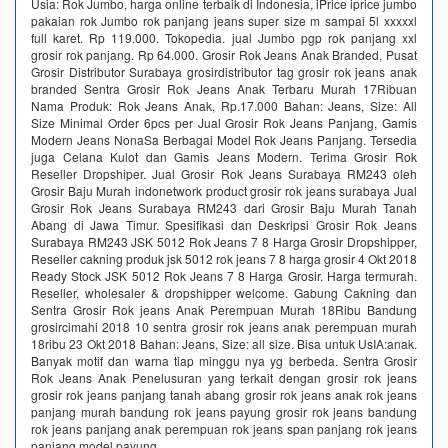
Usia: Rok Jumbo, harga online terbaik di Indonesia, iPrice iprice jumbo
pakaian rok Jumbo rok panjang jeans super size m sampai 5l xxxxxl
full karet. Rp 119.000. Tokopedia. jual Jumbo pgp rok panjang xxl
grosir rok panjang. Rp 64.000. Grosir Rok Jeans Anak Branded, Pusat
Grosir Distributor Surabaya grosirdistributor tag grosir rok jeans anak
branded Sentra Grosir Rok Jeans Anak Terbaru Murah 17Ribuan
Nama Produk: Rok Jeans Anak, Rp.17.000 Bahan: Jeans, Size: All
Size Minimal Order 6pcs per Jual Grosir Rok Jeans Panjang, Gamis
Modern Jeans NonaSa Berbagai Model Rok Jeans Panjang. Tersedia
juga Celana Kulot dan Gamis Jeans Modern. Terima Grosir Rok
Reseller Dropshiper. Jual Grosir Rok Jeans Surabaya RM243 oleh
Grosir Baju Murah indonetwork product grosir rok jeans surabaya Jual
Grosir Rok Jeans Surabaya RM243 dari Grosir Baju Murah Tanah
Abang di Jawa Timur. Spesifikasi dan Deskripsi Grosir Rok Jeans
Surabaya RM243 JSK 5012 Rok Jeans 7 8 Harga Grosir Dropshipper,
Reseller cakning produk jsk 5012 rok jeans 7 8 harga grosir 4 Okt 2018
Ready Stock JSK 5012 Rok Jeans 7 8 Harga Grosir. Harga termurah.
Reseller, wholesaler & dropshipper welcome. Gabung Cakning dan
Sentra Grosir Rok jeans Anak Perempuan Murah 18Ribu Bandung
grosircimahi 2018 10 sentra grosir rok jeans anak perempuan murah
18ribu 23 Okt 2018 Bahan: Jeans, Size: all size. Bisa untuk UsIA:anak.
Banyak motif dan warna tiap minggu nya yg berbeda. Sentra Grosir
Rok Jeans Anak Penelusuran yang terkait dengan grosir rok jeans
grosir rok jeans panjang tanah abang grosir rok jeans anak rok jeans
panjang murah bandung rok jeans payung grosir rok jeans bandung
rok jeans panjang anak perempuan rok jeans span panjang rok jeans
panjang model payung