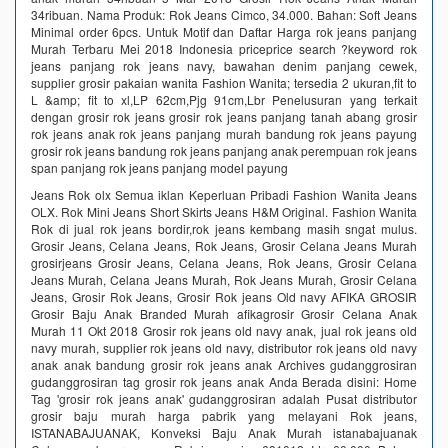
34ribuan. Nama Produk: Rok Jeans Cimco, 34.000. Bahan: Soft Jeans
Minimal order 6pcs. Untuk Motif dan Daftar Harga rok jeans panjang
Murah Terbaru Mei 2018 Indonesia priceprice search ?keyword rok
jeans panjang rok jeans navy, bawahan denim panjang cewek,
supplier grosir pakaian wanita Fashion Wanita; tersedia 2 ukuran,fit to
L &amp; fit to xl,LP 62cm,Pjg 91cm,Lbr Penelusuran yang terkait
dengan grosir rok jeans grosir rok jeans panjang tanah abang grosir
rok jeans anak rok jeans panjang murah bandung rok jeans payung
grosir rok jeans bandung rok jeans panjang anak perempuan rok jeans
span panjang rok jeans panjang model payung
Jeans Rok olx Semua iklan Keperluan Pribadi Fashion Wanita Jeans
OLX. Rok Mini Jeans Short Skirts Jeans H&M Original. Fashion Wanita
Rok di jual rok jeans bordir,rok jeans kembang masih sngat mulus.
Grosir Jeans, Celana Jeans, Rok Jeans, Grosir Celana Jeans Murah
grosirjeans Grosir Jeans, Celana Jeans, Rok Jeans, Grosir Celana
Jeans Murah, Celana Jeans Murah, Rok Jeans Murah, Grosir Celana
Jeans, Grosir Rok Jeans, Grosir Rok jeans Old navy AFIKA GROSIR
Grosir Baju Anak Branded Murah afikagrosir Grosir Celana Anak
Murah 11 Okt 2018 Grosir rok jeans old navy anak, jual rok jeans old
navy murah, supplier rok jeans old navy, distributor rok jeans old navy
anak anak bandung grosir rok jeans anak Archives gudanggrosiran
gudanggrosiran tag grosir rok jeans anak Anda Berada disini: Home
Tag 'grosir rok jeans anak' gudanggrosiran adalah Pusat distributor
grosir baju murah harga pabrik yang melayani Rok jeans,
ISTANABAJUANAK, Konveksi Baju Anak Murah istanabajuanak