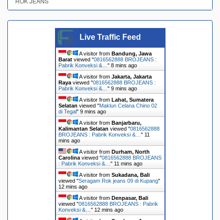
ROK JEANS
Live Traffic Feed
A visitor from
Bandung, Jawa
Barat
viewed "
0816562888 BROJEANS :
Pabrik Konveksi &…
"
8 mins ago
A visitor from
Jakarta, Jakarta
Raya
viewed "
0816562888 BROJEANS :
Pabrik Konveksi &…
"
9 mins ago
A visitor from
Lahat, Sumatera
Selatan
viewed "
Maklun Celana Chino 02
di Tegal
"
9 mins ago
A visitor from
Banjarbaru,
Kalimantan Selatan
viewed "
0816562888
BROJEANS : Pabrik Konveksi &…
"
11
mins ago
A visitor from
Durham, North
Carolina
viewed "
0816562888 BROJEANS
: Pabrik Konveksi &…
"
11 mins ago
A visitor from
Sukadana, Bali
viewed "
Seragam Rok jeans 09 di Kupang
"
12 mins ago
A visitor from
Denpasar, Bali
viewed "
0816562888 BROJEANS : Pabrik
Konveksi &…
"
12 mins ago