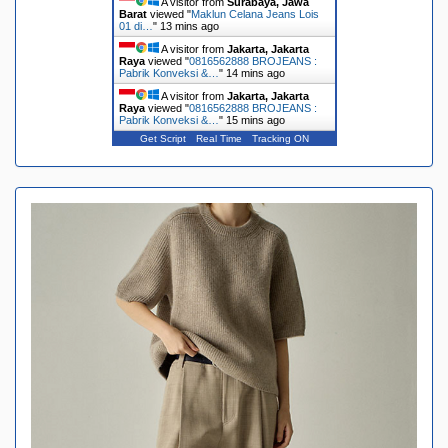
A visitor from
Surabaya, Jawa
Barat
viewed "
Maklun Celana Jeans Lois
01 di…
"
13 mins ago
A visitor from
Jakarta, Jakarta
Raya
viewed "
0816562888 BROJEANS :
Pabrik Konveksi &…
"
14 mins ago
A visitor from
Jakarta, Jakarta
Raya
viewed "
0816562888 BROJEANS :
Pabrik Konveksi &…
"
15 mins ago
Get Script
Real Time
Tracking ON