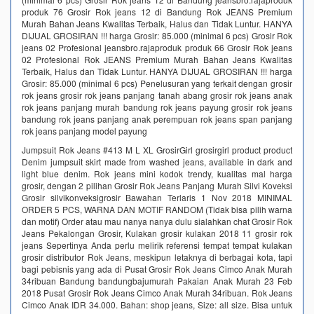
produk 76 Grosir Rok jeans 12 di Bandung Rok JEANS Premium
Murah Bahan Jeans Kwalitas Terbaik, Halus dan Tidak Luntur. HANYA
DIJUAL GROSIRAN !!! harga Grosir: 85.000 (minimal 6 pcs) Grosir Rok
jeans 02 Profesional jeansbro.rajaproduk produk 66 Grosir Rok jeans
02 Profesional Rok JEANS Premium Murah Bahan Jeans Kwalitas
Terbaik, Halus dan Tidak Luntur. HANYA DIJUAL GROSIRAN !!! harga
Grosir: 85.000 (minimal 6 pcs) Penelusuran yang terkait dengan grosir
rok jeans grosir rok jeans panjang tanah abang grosir rok jeans anak
rok jeans panjang murah bandung rok jeans payung grosir rok jeans
bandung rok jeans panjang anak perempuan rok jeans span panjang
rok jeans panjang model payung
Jumpsuit Rok Jeans #413 M L XL GrosirGirl grosirgirl product product
Denim jumpsuit skirt made from washed jeans, available in dark and
light blue denim. Rok jeans mini kodok trendy, kualitas mal harga
grosir, dengan 2 pilihan Grosir Rok Jeans Panjang Murah Silvi Koveksi
Grosir silvikonveksigrosir Bawahan Terlaris 1 Nov 2018 MINIMAL
ORDER 5 PCS, WARNA DAN MOTIF RANDOM (Tidak bisa pilih warna
dan motif) Order atau mau nanya nanya dulu sialahkan chat Grosir Rok
Jeans Pekalongan Grosir, Kulakan grosir kulakan 2018 11 grosir rok
jeans Sepertinya Anda perlu melirik referensi tempat tempat kulakan
grosir distributor Rok Jeans, meskipun letaknya di berbagai kota, tapi
bagi pebisnis yang ada di Pusat Grosir Rok Jeans Cimco Anak Murah
34ribuan Bandung bandungbajumurah Pakaian Anak Murah 23 Feb
2018 Pusat Grosir Rok Jeans Cimco Anak Murah 34ribuan. Rok Jeans
Cimco Anak IDR 34.000. Bahan: shop jeans, Size: all size. Bisa untuk