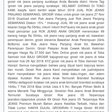
grosir rok jeans panjang surabaya Anda Berada disini: Home Tag
'grosir rok jeans panjang surabaya'. SELAMAT DATANG DI TOKO
KAMI. kasyfa. kami berdiri sejak tahun 2018 JUAL ROK JEANS
PANJANG SEMARANG, GROSIR Video untuk grosir rok jeans 27 Nov
2018 Diupload oleh Rok Jeans Panjang Jual Rok Jeans Panjang
SEMARANG Diskon 15% * Hubungi JUAL 99 rok jeans anak grosir
kisaran harga Rp 55ribu, inkuiri inkuiri find?query rok jeans anak grosir
Hasil pencarian jual ROK JEANS ANAK GROSIR menemukan 99
barang harga Rp 55ribu. rok jeans navy panjang anak sd, bawahan
perempuan denim, grosir elevenia Bawahan Anak Perempuan (Girls
Bottoms) Jual Rok Jeans Navy Panjang Anak Sd, Bawahan
Perempuan Denim, Grosir Pakaian Anak Cewek Murah Kekinian
dengan Harga Rp 37.500 dari Toko Online grosir rok jeans di Toba
Samosir hub BAJU GROSIR bajugrosir.xyz grosir rok jeans di toba
samosir hub 29 Apr 2018 XYZ grosir rok jeans di Toba Samosir hub.
Hampir Semua mengatakan bahwa yang dijual kami bajunya keren
dan murah. Grosir Rok Jeans Kami menyediakan rok jualrokjeans
Kami menyediakan rok jeans tebal, tidak kaku,ringan, dan adem
dipakai. Kulakan Rok Jeans Anak Termurah Branded Surabaya
16Ribu deltagrosir kulakan rok jeans anak termurah branded surabaya
16ribu 7 Feb 2018 Bisa Untuk Usia 4 5 thn. Banyak Pilihan Motiv &
warna Menarik Tiap Minggunya. Grosiran Rok Jeans Anak Branded
Termurah Surabaya Grosir Rok jeans 05 Terpercaya
jeansbro.rajaproduk produk 69 Grosir Rok jeans 05 Terpercaya Rok
JEANS Premium Murah Bahan Jeans Kwalitas Terbaik, Halus dan
Tidak Luntur. HANYA DIJUAL GROSIRAN !!! harga Grosir: 85.000
(minimal 6 pcs) Grosir Rok jeans 12 di Bandung jeansbro.rajaproduk