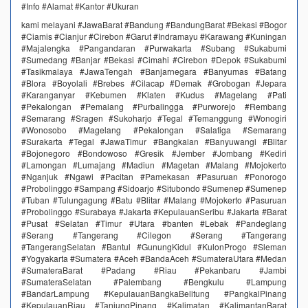
#Info #Alamat #Kantor #Ukuran
kami melayani #JawaBarat #Bandung #BandungBarat #Bekasi #Bogor
#Ciamis #Cianjur #Cirebon #Garut #Indramayu #Karawang #Kuningan
#Majalengka #Pangandaran #Purwakarta #Subang #Sukabumi
#Sumedang #Banjar #Bekasi #Cimahi #Cirebon #Depok #Sukabumi
#Tasikmalaya #JawaTengah #Banjarnegara #Banyumas #Batang
#Blora #Boyolali #Brebes #Cilacap #Demak #Grobogan #Jepara
#Karanganyar #Kebumen #Klaten #Kudus #Magelang #Pati
#Pekalongan #Pemalang #Purbalingga #Purworejo #Rembang
#Semarang #Sragen #Sukoharjo #Tegal #Temanggung #Wonogiri
#Wonosobo #Magelang #Pekalongan #Salatiga #Semarang
#Surakarta #Tegal #JawaTimur #Bangkalan #Banyuwangi #Blitar
#Bojonegoro #Bondowoso #Gresik #Jember #Jombang #Kediri
#Lamongan #Lumajang #Madiun #Magetan #Malang #Mojokerto
#Nganjuk #Ngawi #Pacitan #Pamekasan #Pasuruan #Ponorogo
#Probolinggo #Sampang #Sidoarjo #Situbondo #Sumenep #Sumenep
#Tuban #Tulungagung #Batu #Blitar #Malang #Mojokerto #Pasuruan
#Probolinggo #Surabaya #Jakarta #KepulauanSeribu #Jakarta #Barat
#Pusat #Selatan #Timur #Utara #banten #Lebak #Pandeglang
#Serang #Tangerang #Cilegon #Serang #Tangerang
#TangerangSelatan #Bantul #GunungKidul #KulonProgo #Sleman
#Yogyakarta #Sumatera #Aceh #BandaAceh #SumateraUtara #Medan
#SumateraBarat #Padang #Riau #Pekanbaru #Jambi
#SumateraSelatan #Palembang #Bengkulu #Lampung
#BandarLampung #KepulauanBangkaBelitung #PangkalPinang
#KepulauanRiau #TanjungPinang #Kalimatan #KalimantanBarat