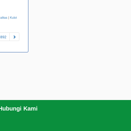
alitas
|
Kulot
892
 Hubungi Kami
RSS
|
sitemap.xml
.com/JEANSBRO