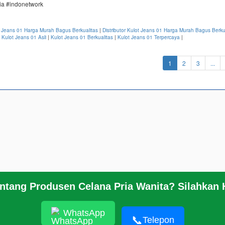
nia #indonetwork
t Jeans 01 Harga Murah Bagus Berkualitas
|
Distributor Kulot Jeans 01 Harga Murah Bagus Berku
|
Kulot Jeans 01 Asli
|
Kulot Jeans 01 Berkualitas
|
Kulot Jeans 01 Terpercaya
|
(current)
1
2
3
...
entang Produsen Celana Pria Wanita? Silahkan
© 2026
https://www.grosirpekalonganonline
WhatsApp
📞
Telepon