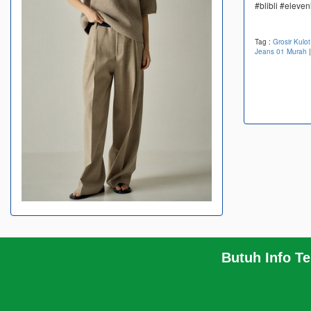
#blibli #eleve
Tag :
Grosir Kulo
Jeans 01 Murah
Butuh Info T
BERANDA
KERANJANG BELANJA
PROFIL
INFO
HUBUNGI KAMI