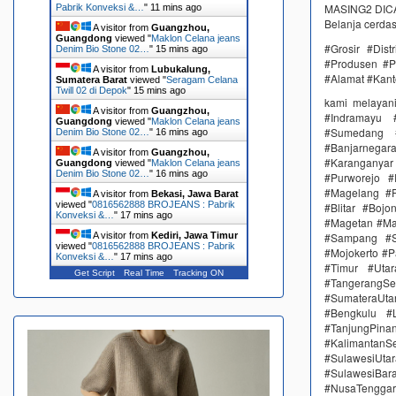
MASING2 DICAM
Pabrik Konveksi &…
"
11 mins ago
Belanja cerda
A visitor from
Guangzhou,
Guangdong
viewed "
Maklon Celana jeans
#Grosir #Dis
Denim Bio Stone 02…
"
15 mins ago
#Produsen #P
A visitor from
Lubukalung,
#Alamat #Kant
Sumatera Barat
viewed "
Seragam Celana
Twill 02 di Depok
"
15 mins ago
kami melayan
A visitor from
Guangzhou,
#Indramayu 
Guangdong
viewed "
Maklon Celana jeans
#Sumedang #
Denim Bio Stone 02…
"
16 mins ago
#Banjarnega
A visitor from
Guangzhou,
#Karanganya
Guangdong
viewed "
Maklon Celana jeans
Denim Bio Stone 02…
"
16 mins ago
#Purworejo 
#Magelang #P
A visitor from
Bekasi, Jawa Barat
viewed "
0816562888 BROJEANS : Pabrik
#Blitar #Boj
Konveksi &…
"
17 mins ago
#Magetan #Ma
A visitor from
Kediri, Jawa Timur
#Sampang #S
viewed "
0816562888 BROJEANS : Pabrik
#Mojokerto #P
Konveksi &…
"
17 mins ago
#Timur #Uta
Get Script
Real Time
Tracking ON
#TangerangSe
#SumateraUta
#Bengkulu #
#TanjungPin
#KalimantanSe
#SulawesiUtar
#SulawesiBa
#NusaTenggar