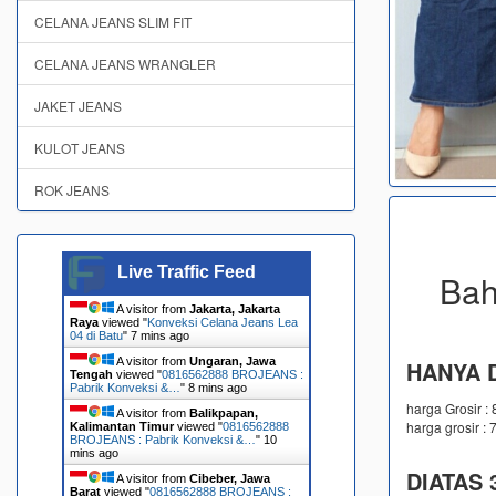
CELANA JEANS SLIM FIT
CELANA JEANS WRANGLER
JAKET JEANS
KULOT JEANS
ROK JEANS
Live Traffic Feed
Bah
A visitor from
Jakarta, Jakarta
Raya
viewed "
Konveksi Celana Jeans Lea
04 di Batu
"
7 mins ago
A visitor from
Ungaran, Jawa
HANYA D
Tengah
viewed "
0816562888 BROJEANS :
Pabrik Konveksi &…
"
8 mins ago
harga Grosir :
A visitor from
Balikpapan,
harga grosir : 
Kalimantan Timur
viewed "
0816562888
BROJEANS : Pabrik Konveksi &…
"
10
mins ago
DIATAS 3
A visitor from
Cibeber, Jawa
Barat
viewed "
0816562888 BROJEANS :