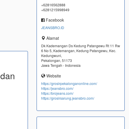
+62816562888
+6281215998949
Facebook
JEANSBRO.ID
Alamat
Dk Kademangan Ds Kedung Patangewu Rt 11 Rw
6 No 5, Kademangan, Kedung Patangewu, Kec.
Kedungwuni,
Pekalongan, 51173
Jawa Tengah - Indonesia
 dan
Website
https://grosirpekalonganonline.com/
https://jeansbro.com/
https://brojeans.com/
https://grosirsarung.jeansbro.com/