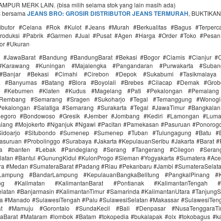
PUR MERK LAIN. (bisa milih selama stok yang lain masih ada)
s bersama
JEANS BRO: GROSIR DISTRIBUTOR JEANS TERMURAH
, BUKTIKAN
tributor #Celana #Rok #Kulot #Jeans #Murah #Berkualitas #Bagus #Terperc
roduksi #Pabrik #Garmen #Jual #Pusat #Agen #Harga #Order #Toko #Pesan
or #Ukuran
i #JawaBarat #Bandung #BandungBarat #Bekasi #Bogor #Ciamis #Cianjur #C
#Karawang #Kuningan #Majalengka #Pangandaran #Purwakarta #Suba
Banjar #Bekasi #Cimahi #Cirebon #Depok #Sukabumi #Tasikmalaya
ra #Banyumas #Batang #Blora #Boyolali #Brebes #Cilacap #Demak #Grob
r #Kebumen #Klaten #Kudus #Magelang #Pati #Pekalongan #Pemalang 
#Rembang #Semarang #Sragen #Sukoharjo #Tegal #Temanggung #Wonogi
ekalongan #Salatiga #Semarang #Surakarta #Tegal #JawaTimur #Bangkala
onegoro #Bondowoso #Gresik #Jember #Jombang #Kediri #Lamongan #Lum
lang #Mojokerto #Nganjuk #Ngawi #Pacitan #Pamekasan #Pasuruan #Ponorogo
idoarjo #Situbondo #Sumenep #Sumenep #Tuban #Tulungagung #Batu #Bl
asuruan #Probolinggo #Surabaya #Jakarta #KepulauanSeribu #Jakarta #Barat #
ra #banten #Lebak #Pandeglang #Serang #Tangerang #Cilegon #Seran
latan #Bantul #GunungKidul #KulonProgo #Sleman #Yogyakarta #Sumatera #Ac
ra #Medan #SumateraBarat #Padang #Riau #Pekanbaru #Jambi #SumateraSelat
Lampung #BandarLampung #KepulauanBangkaBelitung #PangkalPinang #K
ang #Kalimatan #KalimantanBarat #Pontianak #KalimantanTengah #
latan #Banjarmasin #KalimantanTimur #Samarinda #KalimantanUtara #TanjungS
a #Manado #SulawesiTengah #Palu #SulawesiSelatan #Makassar #SulawesiTen
rat #Mamuju #Gorontalo #SundaKecil #Bali #Denpasar #NusaTenggaraT
aBarat #Mataram #lombok #Batam #tokopedia #bukalapak #olx #tokobagus #ka