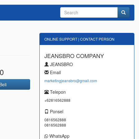
ONLINE SUPPORT | CONTACT PERSON
JEANSBRO COMPANY
JEANSBRO
0
Email
marketingjeansbro@gmail.com
Beli
Telepon
+62816562888
Ponsel
0816562888
0816562888
WhatsApp