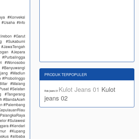
aya #Konveksi
 #Usaha #Info
irebon #Garut
ng #Sukabumi
 #JawaTengah
ogan #Jepara
#Purbalingga
ri #Wonosobo
n #Banyuwangi
ajang #Madiun
PRODUK TERPOPULER
 #Probolinggo
itar #Malang
Kulot Jeans 01
Kulot
Pusat #Selatan
Rok jeans 01
g #Tangerang
jeans 02
eh #BandaAceh
an #Palembang
epulauanRiau
PalangkaRaya
elor #Sulawesi
ggara #Kendari
imur #Kupang
skus #alibaba