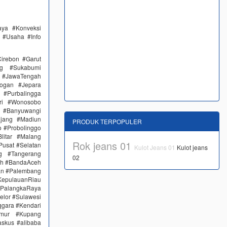
aya #Konveksi
 #Usaha #Info
irebon #Garut
ng #Sukabumi
 #JawaTengah
ogan #Jepara
#Purbalingga
ri #Wonosobo
n #Banyuwangi
ajang #Madiun
PRODUK TERPOPULER
 #Probolinggo
itar #Malang
Rok jeans 01
Pusat #Selatan
Kulot Jeans 01
Kulot jeans
g #Tangerang
02
eh #BandaAceh
an #Palembang
epulauanRiau
PalangkaRaya
elor #Sulawesi
ggara #Kendari
imur #Kupang
skus #alibaba