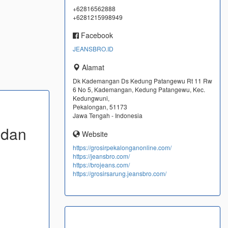
+62816562888
+6281215998949
Facebook
JEANSBRO.ID
Alamat
Dk Kademangan Ds Kedung Patangewu Rt 11 Rw
6 No 5, Kademangan, Kedung Patangewu, Kec.
Kedungwuni,
Pekalongan, 51173
Jawa Tengah - Indonesia
 dan
Website
https://grosirpekalonganonline.com/
https://jeansbro.com/
https://brojeans.com/
https://grosirsarung.jeansbro.com/