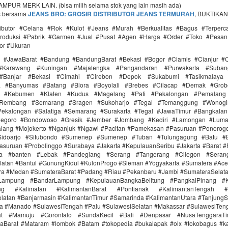
PUR MERK LAIN. (bisa milih selama stok yang lain masih ada)
s bersama
JEANS BRO: GROSIR DISTRIBUTOR JEANS TERMURAH
, BUKTIKAN
tributor #Celana #Rok #Kulot #Jeans #Murah #Berkualitas #Bagus #Terperc
roduksi #Pabrik #Garmen #Jual #Pusat #Agen #Harga #Order #Toko #Pesan
or #Ukuran
i #JawaBarat #Bandung #BandungBarat #Bekasi #Bogor #Ciamis #Cianjur #C
#Karawang #Kuningan #Majalengka #Pangandaran #Purwakarta #Suba
Banjar #Bekasi #Cimahi #Cirebon #Depok #Sukabumi #Tasikmalaya
ra #Banyumas #Batang #Blora #Boyolali #Brebes #Cilacap #Demak #Grob
r #Kebumen #Klaten #Kudus #Magelang #Pati #Pekalongan #Pemalang 
#Rembang #Semarang #Sragen #Sukoharjo #Tegal #Temanggung #Wonogi
ekalongan #Salatiga #Semarang #Surakarta #Tegal #JawaTimur #Bangkala
onegoro #Bondowoso #Gresik #Jember #Jombang #Kediri #Lamongan #Lum
lang #Mojokerto #Nganjuk #Ngawi #Pacitan #Pamekasan #Pasuruan #Ponorogo
idoarjo #Situbondo #Sumenep #Sumenep #Tuban #Tulungagung #Batu #Bl
asuruan #Probolinggo #Surabaya #Jakarta #KepulauanSeribu #Jakarta #Barat #
ra #banten #Lebak #Pandeglang #Serang #Tangerang #Cilegon #Seran
latan #Bantul #GunungKidul #KulonProgo #Sleman #Yogyakarta #Sumatera #Ac
ra #Medan #SumateraBarat #Padang #Riau #Pekanbaru #Jambi #SumateraSelat
Lampung #BandarLampung #KepulauanBangkaBelitung #PangkalPinang #K
ang #Kalimatan #KalimantanBarat #Pontianak #KalimantanTengah #
latan #Banjarmasin #KalimantanTimur #Samarinda #KalimantanUtara #TanjungS
a #Manado #SulawesiTengah #Palu #SulawesiSelatan #Makassar #SulawesiTen
rat #Mamuju #Gorontalo #SundaKecil #Bali #Denpasar #NusaTenggaraT
aBarat #Mataram #lombok #Batam #tokopedia #bukalapak #olx #tokobagus #ka