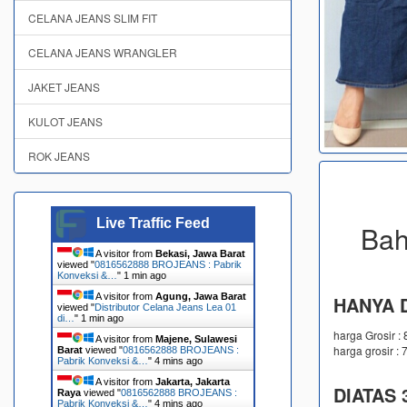
CELANA JEANS SLIM FIT
CELANA JEANS WRANGLER
JAKET JEANS
KULOT JEANS
ROK JEANS
Live Traffic Feed
Bah
A visitor from
Bekasi, Jawa Barat
viewed "
0816562888 BROJEANS : Pabrik
Konveksi &…
"
1 min ago
A visitor from
Agung, Jawa Barat
HANYA D
viewed "
Distributor Celana Jeans Lea 01
di…
"
1 min ago
harga Grosir :
A visitor from
Majene, Sulawesi
harga grosir : 
Barat
viewed "
0816562888 BROJEANS :
Pabrik Konveksi &…
"
4 mins ago
A visitor from
Jakarta, Jakarta
DIATAS 3
Raya
viewed "
0816562888 BROJEANS :
Pabrik Konveksi &…
"
4 mins ago