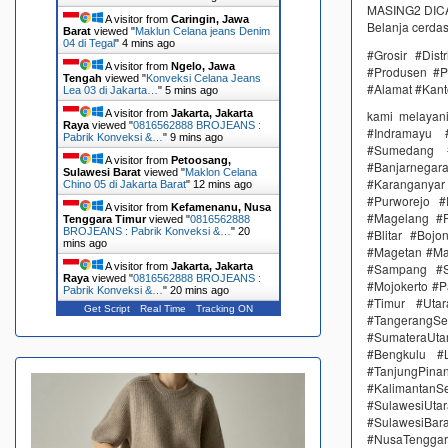
MASING2 DICAM
A visitor from
Caringin, Jawa
Belanja cerda
Barat
viewed "
Maklun Celana jeans Denim
04 di Tegal
"
4 mins ago
#Grosir #Dis
A visitor from
Ngelo, Jawa
#Produsen #P
Tengah
viewed "
Konveksi Celana Jeans
#Alamat #Kant
Lea 03 di Jakarta…
"
5 mins ago
A visitor from
Jakarta, Jakarta
kami melayan
Raya
viewed "
0816562888 BROJEANS :
#Indramayu 
Pabrik Konveksi &…
"
9 mins ago
#Sumedang #
A visitor from
Petoosang,
#Banjarnega
Sulawesi Barat
viewed "
Maklon Celana
#Karanganya
Chino 05 di Jakarta Barat
"
12 mins ago
#Purworejo 
A visitor from
Kefamenanu, Nusa
#Magelang #P
Tenggara Timur
viewed "
0816562888
BROJEANS : Pabrik Konveksi &…
"
20
#Blitar #Boj
mins ago
#Magetan #Ma
A visitor from
Jakarta, Jakarta
#Sampang #S
Raya
viewed "
0816562888 BROJEANS :
#Mojokerto #P
Pabrik Konveksi &…
"
20 mins ago
#Timur #Uta
Get Script
Real Time
Tracking ON
#TangerangSe
#SumateraUta
#Bengkulu #
#TanjungPin
#KalimantanSe
#SulawesiUtar
#SulawesiBa
#NusaTenggar