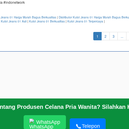
nia #indonetwork
t Jeans 01 Harga Murah Bagus Berkualitas
|
Distributor Kulot Jeans 01 Harga Murah Bagus Berku
|
Kulot Jeans 01 Asli
|
Kulot Jeans 01 Berkualitas
|
Kulot Jeans 01 Terpercaya
|
(current)
1
2
3
...
entang Produsen Celana Pria Wanita? Silahkan
© 2026
https://www.grosirpekalonganonline
WhatsApp
📞
Telepon