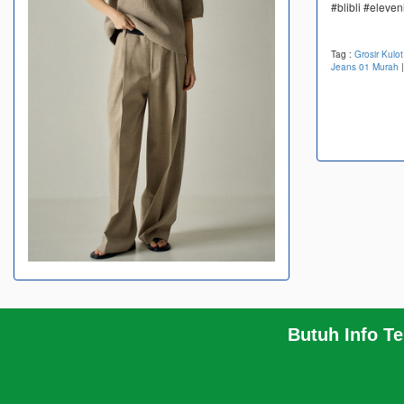
#blibli #eleve
Tag :
Grosir Kulo
Jeans 01 Murah
Butuh Info T
BERANDA
KERANJANG BELANJA
PROFIL
INFO
HUBUNGI KAMI