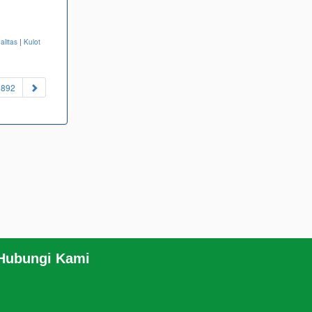
alitas
|
Kulot
892
 Hubungi Kami
RSS
|
sitemap.xml
.com/JEANSBRO