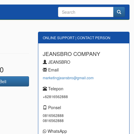
ONLINE SUPPORT | CONTACT PERSON
JEANSBRO COMPANY
JEANSBRO
0
Email
marketingjeansbro@gmail.com
Beli
Telepon
+62816562888
Ponsel
0816562888
0816562888
WhatsApp