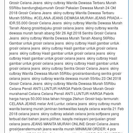
Grosir Celana Jeans skiny cutbray Wanita Dewasa Terbaru Murah
55Ribu bandungbajumurah Grosir Pakaian Dewasa Murah 24 Okt
2018 Grosir Celana Jeans skiny cutbray Wanita Dewasa Terbaru
Murah 55Ribu. #CELANA JEANS DEWASA MURAH JEANS PRADA –
IDR.55.000 Grosir Celana Jeans skiny cutbray Wanita Dewasa Murah
Tanah Abang grosirbajuku grosir celana jeans skiny cutbray wanita
dewasa murah tanah abang 56r 26 Agt 2018 Sentra Grosir Celana
Jeans skiny cutbray Wanita Dewasa Murah Tanah Abang 56Ribu
Gambar untuk grosir celana jeans skiny cutbray Hasil gambar untuk
grosir celana jeans skiny cutbray Hasil gambar untuk grosir celana
jeans skiny cutbray Hasil gambar untuk grosir celana jeans skiny
cutbray Hasil gambar untuk grosir celana jeans skiny cutbray Hasil
gambar untuk grosir celana jeans skiny cutbray Hasil gambar untuk
grosir celana jeans skiny cutbray Sentra Grosir Celana Jeans skiny
cutbray Wanita Dewasa Murah 55Ribu grosiranbandung sentra grosir
celana jeans skiny cutbray wanita dewasa murah 55ribu 23 Okt 2018
Grosir Celana Jeans skiny cutbray Wanita Dewasa Murah 55Ribu
Celana Pensil ANTI LUNTUR HARGA Pabrik Grosir Murah Grosir
murahamat Celana Celana Pensil ANTI LUNTUR HARGA Pabrik
harga hanya 50.000 bisa tahan hingga 2tahun Grosir baju termurah:
CELANA JEANS melar Anti Luntur. celana jeans skiny cutbray murah
wanita barang murah jaminan berkwalitas kasyfa celana wanita 21 Feb
2018 celana jeans skiny cutbray adalah celana jenis softjeans yang
terbuat dari bahan jeans pilihan. kasyfa melayani penjualan grosir
celana jeans JEANS WANITA MURAH ONLINE Grosir Celana Jeans
grosirjeanstermurah jeans wanita murah MINIMUM ORDER: 4 pcs