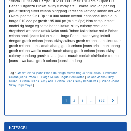
138cm LD: 120cm Harga: IDR200.000 Grosir: PM Admin Open PO
Bahan: Organza Brokat skiny cutbray atau Brokat Cord (on parung.
jacket sleting silver celana pinggang karet ada kantong kanan kiri woa
Overal padma 2in1 Rp 110.000 bahan overall jeans tebal kch hidup
harga 210.ooo pc grosir 195.000 pc (minim 3pc) bisa campur motif
model dg harga yg sama bahan katun skiny cutbray reseller n
dropsheet welcome untuk Koko anak Bahan koko: katun salur Bahan
celana anak: jeans katun hitam Harga Penelusuran yang terkait
dengan grosir celana jeans skiny cutbray grosir celana jeans termurah
grosir celana jeans tanah abang grosir celana jeans pria tanah abang
grosir celana wanita murah tanah abang grosir celana jeans skiny
cutbray bandung grosir celana jeans murah meriah distributor celana
jeans jawa barat grosir celana jeans bandung
Tag :
Grosir Celana jeans Prada 06 Harga Murah Bagus Berkualitas
|
Distributor
Celana jeans Prada 06 Harga Murah Bagus Berkualitas
|
Celana Jeans Skiny
Murah
|
Celana Jeans Skiny Asli
|
Celana Jeans Skiny Berkualitas
|
Celana Jeans
Skiny Terpercaya
|
(current)
1
2
3
...
892
KATEGORI