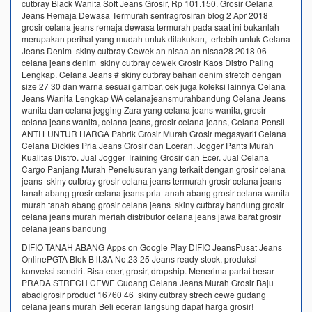
cutbray Black Wanita Soft Jeans Grosir, Rp 101.150. Grosir Celana
Jeans Remaja Dewasa Termurah sentragrosiran blog 2 Apr 2018
grosir celana jeans remaja dewasa termurah pada saat ini bukanlah
merupakan perihal yang mudah untuk dilakukan, terlebih untuk Celana
Jeans Denim skiny cutbray Cewek an nisaa an nisaa28 2018 06
celana jeans denim skiny cutbray cewek Grosir Kaos Distro Paling
Lengkap. Celana Jeans # skiny cutbray bahan denim stretch dengan
size 27 30 dan warna sesuai gambar. cek juga koleksi lainnya Celana
Jeans Wanita Lengkap WA celanajeansmurahbandung Celana Jeans
wanita dan celana jegging Zara yang celana jeans wanita, grosir
celana jeans wanita, celana jeans, grosir celana jeans, Celana Pensil
ANTI LUNTUR HARGA Pabrik Grosir Murah Grosir megasyarif Celana
Celana Dickies Pria Jeans Grosir dan Eceran. Jogger Pants Murah
Kualitas Distro. Jual Jogger Training Grosir dan Ecer. Jual Celana
Cargo Panjang Murah Penelusuran yang terkait dengan grosir celana
jeans skiny cutbray grosir celana jeans termurah grosir celana jeans
tanah abang grosir celana jeans pria tanah abang grosir celana wanita
murah tanah abang grosir celana jeans skiny cutbray bandung grosir
celana jeans murah meriah distributor celana jeans jawa barat grosir
celana jeans bandung
DIFIO TANAH ABANG Apps on Google Play DIFIO JeansPusat Jeans
OnlinePGTA Blok B lt.3A No.23 25 Jeans ready stock, produksi
konveksi sendiri. Bisa ecer, grosir, dropship. Menerima partai besar
PRADA STRECH CEWE Gudang Celana Jeans Murah Grosir Baju
abadigrosir product 16760 46 skiny cutbray strech cewe gudang
celana jeans murah Beli eceran langsung dapat harga grosir!