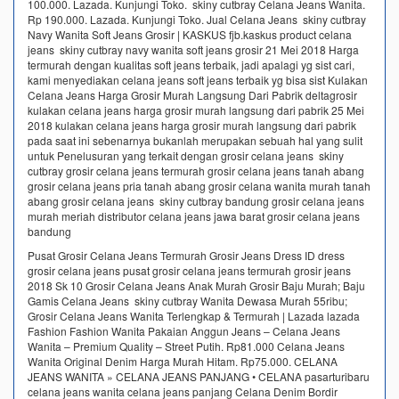
100.000. Lazada. Kunjungi Toko. skiny cutbray Celana Jeans Wanita.
Rp 190.000. Lazada. Kunjungi Toko. Jual Celana Jeans skiny cutbray
Navy Wanita Soft Jeans Grosir | KASKUS fjb.kaskus product celana
jeans skiny cutbray navy wanita soft jeans grosir 21 Mei 2018 Harga
termurah dengan kualitas soft jeans terbaik, jadi apalagi yg sist cari,
kami menyediakan celana jeans soft jeans terbaik yg bisa sist Kulakan
Celana Jeans Harga Grosir Murah Langsung Dari Pabrik deltagrosir
kulakan celana jeans harga grosir murah langsung dari pabrik 25 Mei
2018 kulakan celana jeans harga grosir murah langsung dari pabrik
pada saat ini sebenarnya bukanlah merupakan sebuah hal yang sulit
untuk Penelusuran yang terkait dengan grosir celana jeans skiny
cutbray grosir celana jeans termurah grosir celana jeans tanah abang
grosir celana jeans pria tanah abang grosir celana wanita murah tanah
abang grosir celana jeans skiny cutbray bandung grosir celana jeans
murah meriah distributor celana jeans jawa barat grosir celana jeans
bandung
Pusat Grosir Celana Jeans Termurah Grosir Jeans Dress ID dress
grosir celana jeans pusat grosir celana jeans termurah grosir jeans
2018 Sk 10 Grosir Celana Jeans Anak Murah Grosir Baju Murah; Baju
Gamis Celana Jeans skiny cutbray Wanita Dewasa Murah 55ribu;
Grosir Celana Jeans Wanita Terlengkap & Termurah | Lazada lazada
Fashion Fashion Wanita Pakaian Anggun Jeans – Celana Jeans
Wanita – Premium Quality – Street Putih. Rp81.000 Celana Jeans
Wanita Original Denim Harga Murah Hitam. Rp75.000. CELANA
JEANS WANITA » CELANA JEANS PANJANG • CELANA pasarturibaru
celana jeans wanita celana jeans panjang Celana Denim Bordir