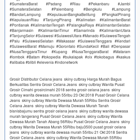
#SumateraBarat #Padang #Riau #Pekanbaru #Jambi
#SumateraSelatan #Palembang #Bengkulu #Lampung
#BandarLampung #KepulauanBangkaBelitung #PangkalPinang
#KepulauanRiau #TanjungPinang #Kalimatan #KalimantanBarat
#Pontianak #KalimantanTengah #PalangkaRaya #KalimantanSelatan
#Banjarmasin #KalimantanTimur #Samarinda #KalimantanUtara
#TanjungSelor #Sulawesi #SulawesiUtara #Manado #SulawesiTengah
#Palu #SulawesiSelatan #Makassar #SulawesiTenggara #Kendari
#SulawesiBarat #Mamuju #Gorontalo #SundaKecil #Bali #Denpasar
#NusaTenggaraTimur #Kupang #NusaTenggaraBarat #Mataram
#lombok #Batam #tokopedia #bukalapak #olx #tokobagus #kaskus
#alibaba #blibli #elevenia #indonetwork
Grosir Distributor Celana jeans skiny cutbray Harga Murah Bagus
Berkualitas Sentra Grosir Celana Jeans skiny cutbray Wanita Pusat
Grosir Cimahi grosircimahi 2018 sentra grosir celana jeans skiny
cutbray wanita dewasa murah 55ribu 23 Okt 2018 Pusat Grosir Celana
Jeans skiny cutbray Wanita Dewasa Murah 55Ribu Sentra Grosir
Celana Jeans skiny cutbray Wanita Dewasa Murah Tanah
bisnisbajumu sentra grosir celana jeans skiny cutbray wanita dewasa
murah tangerang Pusat Grosir Celana Jeans skiny cutbray Wanita
Dewasa Murah Tanah Abang 56Ribu Pusat Grosir Celana Jeans skiny
cutbray Wanita Dewasa Murah 55Ribu baju3500 pusat grosir celana
jeans skiny cutbray wanita dewasa murah 55ribu 21 Okt 2018 Sentra
Grosir Celana Jeans skiny cutbray Wanita Dewasa Murah 55Ribu