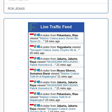
ROK JEANS
Live Traffic Feed
A visitor from
Pekanbaru, Riau
viewed "
Maklun Celana jeans Denim Bio
Stone 01…
"
18 mins ago
A visitor from
Yogyakarta
viewed
"
Seragam Celana Jeans Oxybro 06 di…
"
20 mins ago
A visitor from
Jakarta, Jakarta
Raya
viewed "
0816562888 BROJEANS :
Pabrik Konveksi &…
"
21 mins ago
A visitor from
Muara Siberut,
Sumatera Barat
viewed "
Maklon Celana
Twill 04 di Majalengka
"
21 mins ago
A visitor from
Jakarta, Jakarta
Raya
viewed "
0816562888 BROJEANS :
Pabrik Konveksi &…
"
21 mins ago
A visitor from
Pekanbaru, Riau
viewed "
Maklon Celana Twill 04 di
Majalengka
"
23 mins ago
A visitor from
Jakarta, Jakarta
Raya
viewed "
Seragam Celana Jeans
Oxybro 06 di…
"
24 mins ago