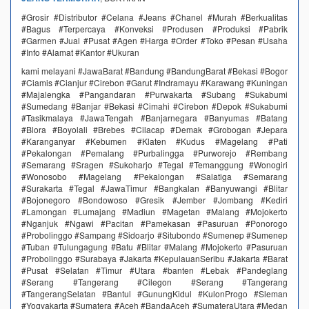
#Grosir #Distributor #Celana #Jeans #Chanel #Murah #Berkualitas
#Bagus #Terpercaya #Konveksi #Produsen #Produksi #Pabrik
#Garmen #Jual #Pusat #Agen #Harga #Order #Toko #Pesan #Usaha
#Info #Alamat #Kantor #Ukuran
kami melayani #JawaBarat #Bandung #BandungBarat #Bekasi #Bogor
#Ciamis #Cianjur #Cirebon #Garut #Indramayu #Karawang #Kuningan
#Majalengka #Pangandaran #Purwakarta #Subang #Sukabumi
#Sumedang #Banjar #Bekasi #Cimahi #Cirebon #Depok #Sukabumi
#Tasikmalaya #JawaTengah #Banjarnegara #Banyumas #Batang
#Blora #Boyolali #Brebes #Cilacap #Demak #Grobogan #Jepara
#Karanganyar #Kebumen #Klaten #Kudus #Magelang #Pati
#Pekalongan #Pemalang #Purbalingga #Purworejo #Rembang
#Semarang #Sragen #Sukoharjo #Tegal #Temanggung #Wonogiri
#Wonosobo #Magelang #Pekalongan #Salatiga #Semarang
#Surakarta #Tegal #JawaTimur #Bangkalan #Banyuwangi #Blitar
#Bojonegoro #Bondowoso #Gresik #Jember #Jombang #Kediri
#Lamongan #Lumajang #Madiun #Magetan #Malang #Mojokerto
#Nganjuk #Ngawi #Pacitan #Pamekasan #Pasuruan #Ponorogo
#Probolinggo #Sampang #Sidoarjo #Situbondo #Sumenep #Sumenep
#Tuban #Tulungagung #Batu #Blitar #Malang #Mojokerto #Pasuruan
#Probolinggo #Surabaya #Jakarta #KepulauanSeribu #Jakarta #Barat
#Pusat #Selatan #Timur #Utara #banten #Lebak #Pandeglang
#Serang #Tangerang #Cilegon #Serang #Tangerang
#TangerangSelatan #Bantul #GunungKidul #KulonProgo #Sleman
#Yogyakarta #Sumatera #Aceh #BandaAceh #SumateraUtara #Medan