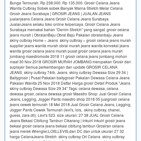
Bunga Termurah. Rp 238.000. Rp 135.000. Grosir Celana Jeans
Wanita Cutbray Sobek sobek Banyak Warna Stretch Melar Celana
Grosir Jeans Surabaya | GROSIR JEANS | JUALAN JEANS
jualanjeans Celana Jeans Grosir Celana Jeans Surabaya
JualanJeans selaku toko online terpercaya. Grosir Celana Jeans
Surabaya memakai bahan “Denim Stretch” yang sangat. grosir celana
jeans murah | ObralanBaju Obral Baju Pakaian obralanbaju Jeans
skiny cutbray Home » Jeans skiny cutbray » grosir celana jeans murah
supplier jeans wanita murah obral murah jeans wanita konveksi jeans
wanita grosir celana jeans murah pusat grosir celana jeans murah
jombang maestromode 2018 11 grosir celana jeans jombang mohon
maaf 30 Nov 2018 GROSIR MURAH JOMBANG merupakan Grosir dan
suplayer Semua perkembangan dan update GROSIR CELANA
JEANS skiny cutbray 74rb. Jeans skiny cutbray Dewasa Size 29 34 |
Baitygrosir | Pusat Pakaian baitygrosir Pakaian Dewasa Celana Jeans
Pakaian Wanita 25 Nov 2018 Daftar Harga grosir Detail Produk "Jeans
skiny cutbray Dewasa Size 29 34" Tags: celana dewasa, celana
dewasa grosir, celana dewasa grosir Maestro Shop: Jual Grosir Celana
Jeans, Legging, Jogger Pants maestro shop 2018 05 jualgrosir celana
jeans cewek termurah 18 Mei 2018 Jual Grosir Celana Jeans, Legging,
Jogger Pants Cewek Termurah (levi's, lois, skiny cutbray, chanel,
guess, zara dll). Levi's 523. size ukuran: 27 38 JUAL Grosir Celana
Jeans Bekasi Cibitung Tambun Cikarang | inkuiri inkuiri grosir jeans
bekasi grosir celana jeans bekasi cibitung tambun Grosiran celana
jeans merek Wrengler,LOIS,LEVIS,dan DC dan untuk ukuran 27 32
harga CelanaJeans Stretch skiny cutbray Ori Celana skiny cutbray