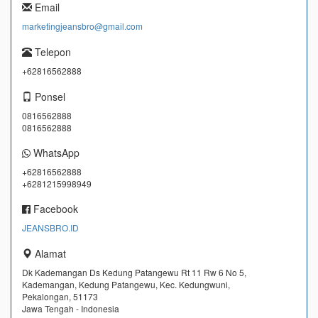
Email
marketingjeansbro@gmail.com
Telepon
+62816562888
Ponsel
0816562888
0816562888
WhatsApp
+62816562888
+6281215998949
Facebook
JEANSBRO.ID
Alamat
Dk Kademangan Ds Kedung Patangewu Rt 11 Rw 6 No 5,
Kademangan, Kedung Patangewu, Kec. Kedungwuni,
Pekalongan, 51173
Jawa Tengah - Indonesia