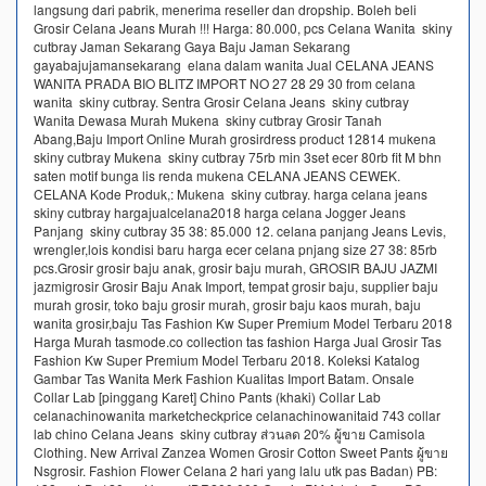
langsung dari pabrik, menerima reseller dan dropship. Boleh beli
Grosir Celana Jeans Murah !!! Harga: 80.000, pcs Celana Wanita skiny
cutbray Jaman Sekarang Gaya Baju Jaman Sekarang
gayabajujamansekarang elana dalam wanita Jual CELANA JEANS
WANITA PRADA BIO BLITZ IMPORT NO 27 28 29 30 from celana
wanita skiny cutbray. Sentra Grosir Celana Jeans skiny cutbray
Wanita Dewasa Murah Mukena skiny cutbray Grosir Tanah
Abang,Baju Import Online Murah grosirdress product 12814 mukena
skiny cutbray Mukena skiny cutbray 75rb min 3set ecer 80rb fit M bhn
saten motif bunga lis renda mukena CELANA JEANS CEWEK.
CELANA Kode Produk,: Mukena skiny cutbray. harga celana jeans
skiny cutbray hargajualcelana2018 harga celana Jogger Jeans
Panjang skiny cutbray 35 38: 85.000 12. celana panjang Jeans Levis,
wrengler,lois kondisi baru harga ecer celana pnjang size 27 38: 85rb
pcs.Grosir grosir baju anak, grosir baju murah, GROSIR BAJU JAZMI
jazmigrosir Grosir Baju Anak Import, tempat grosir baju, supplier baju
murah grosir, toko baju grosir murah, grosir baju kaos murah, baju
wanita grosir,baju Tas Fashion Kw Super Premium Model Terbaru 2018
Harga Murah tasmode.co collection tas fashion Harga Jual Grosir Tas
Fashion Kw Super Premium Model Terbaru 2018. Koleksi Katalog
Gambar Tas Wanita Merk Fashion Kualitas Import Batam. Onsale
Collar Lab [pinggang Karet] Chino Pants (khaki) Collar Lab
celanachinowanita marketcheckprice celanachinowanitaid 743 collar
lab chino Celana Jeans skiny cutbray ส่วนลด 20% ผู้ขาย Camisola
Clothing. New Arrival Zanzea Women Grosir Cotton Sweet Pants ผู้ขาย
Nsgrosir. Fashion Flower Celana 2 hari yang lalu utk pas Badan) PB: