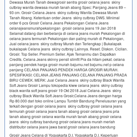
Dewasa Murah Tanah dewagrosir sentra grosir celana jeans skiny
cutbray wanita dewasa murah tanah abang Spec: Panjang Jeans 89 –
93 cm. Grosir Celana Jeans skiny cutbray Wanita Dewasa Murah
Tanah Abang. Ketentuan order Jeans skiny cutbray DWS. Minimal
order 6 pcs Grosir Celana Jeans Pekalongan Celana Jeans
celanajeansmurahpekalongan grosir celana jeans 19 Jan 2018
Selamat datang dan berbelanja di celana jeans murah Pekalongan di
celana jeans termurah Pekalongan dan paling murah di Pekalongan,
Jual celana jeans skiny cutbray Murah dan Terlengkap | Bukalapak
bukalapak Celana jeans skiny cutbray Lainnya. Reset. Diskon. Cicilan.
Grosir. Top Seller. Premium Seller. Ajak Temanmu dan Dapatkan
Credits. Celana Jeans skinny pensil slimfit Pra da hitam pekat. celana
panjang pendek harga grosir murah bajumu.net bajumu.net p celana
panjang CELANA PANJANG PENDEK HARGA GROSIR MURAH.
SPESIFIKASI: CELANA JEANS PANJANG CELANA PANJANG PRADA
BIRU CEWEK. MERK: Jual Celana Jeans skiny cutbray Black Wanita
Soft Jeans Grosir Lampu tokopedia kiww celana jeans skiny cutbray
black wanita soft jeans grosir 19 Okt 2018 Jual Celana Jeans skiny
cutbray Black Wanita Soft Jeans Grosir,Celana Jeans dengan harga
Rp 80.000 dari toko online Lampu Tumblr Bandung Penelusuran yang
terkait dengan grosir celana jeans skiny cutbray grosir celana jeans
termurah grosir celana jeans tanah abang grosir celana jeans pria
tanah abang grosir celana wanita murah tanah abang grosir celana
jeans skiny cutbray bandung grosir celana jeans murah meriah
distributor celana jeans jawa barat grosir celana jeans bandung
Grosir Jeans Celana di Yogyakarta D.I. Yogyakarta D.I. Keperluan