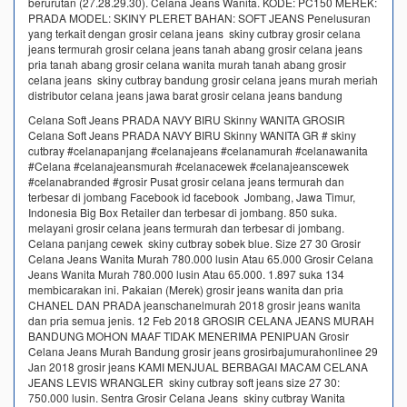
berurutan (27.28.29.30). Celana Jeans Wanita. KODE: PC150 MEREK:
PRADA MODEL: SKINY PLERET BAHAN: SOFT JEANS Penelusuran
yang terkait dengan grosir celana jeans skiny cutbray grosir celana
jeans termurah grosir celana jeans tanah abang grosir celana jeans
pria tanah abang grosir celana wanita murah tanah abang grosir
celana jeans skiny cutbray bandung grosir celana jeans murah meriah
distributor celana jeans jawa barat grosir celana jeans bandung
Celana Soft Jeans PRADA NAVY BIRU Skinny WANITA GROSIR
Celana Soft Jeans PRADA NAVY BIRU Skinny WANITA GR # skiny
cutbray #celanapanjang #celanajeans #celanamurah #celanawanita
#Celana #celanajeansmurah #celanacewek #celanajeanscewek
#celanabranded #grosir Pusat grosir celana jeans termurah dan
terbesar di jombang Facebook id facebook Jombang, Jawa Timur,
Indonesia Big Box Retailer dan terbesar di jombang. 850 suka.
melayani grosir celana jeans termurah dan terbesar di jombang.
Celana panjang cewek skiny cutbray sobek blue. Size 27 30 Grosir
Celana Jeans Wanita Murah 780.000 lusin Atau 65.000 Grosir Celana
Jeans Wanita Murah 780.000 lusin Atau 65.000. 1.897 suka 134
membicarakan ini. Pakaian (Merek) grosir jeans wanita dan pria
CHANEL DAN PRADA jeanschanelmurah 2018 grosir jeans wanita
dan pria semua jenis. 12 Feb 2018 GROSIR CELANA JEANS MURAH
BANDUNG MOHON MAAF TIDAK MENERIMA PENIPUAN Grosir
Celana Jeans Murah Bandung grosir jeans grosirbajumurahonlinee 29
Jan 2018 grosir jeans KAMI MENJUAL BERBAGAI MACAM CELANA
JEANS LEVIS WRANGLER skiny cutbray soft jeans size 27 30:
750.000 lusin. Sentra Grosir Celana Jeans skiny cutbray Wanita