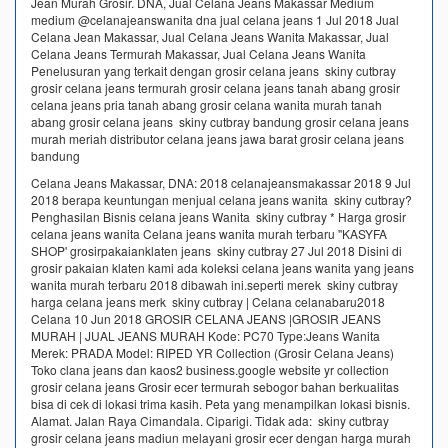
Jean Murah Grosir. DNA, Jual Celana Jeans Makassar Medium
medium @celanajeanswanita dna jual celana jeans 1 Jul 2018 Jual
Celana Jean Makassar, Jual Celana Jeans Wanita Makassar, Jual
Celana Jeans Termurah Makassar, Jual Celana Jeans Wanita
Penelusuran yang terkait dengan grosir celana jeans skiny cutbray
grosir celana jeans termurah grosir celana jeans tanah abang grosir
celana jeans pria tanah abang grosir celana wanita murah tanah
abang grosir celana jeans skiny cutbray bandung grosir celana jeans
murah meriah distributor celana jeans jawa barat grosir celana jeans
bandung
Celana Jeans Makassar, DNA: 2018 celanajeansmakassar 2018 9 Jul
2018 berapa keuntungan menjual celana jeans wanita skiny cutbray?
Penghasilan Bisnis celana jeans Wanita skiny cutbray * Harga grosir
celana jeans wanita Celana jeans wanita murah terbaru ''KASYFA
SHOP' grosirpakaianklaten jeans skiny cutbray 27 Jul 2018 Disini di
grosir pakaian klaten kami ada koleksi celana jeans wanita yang jeans
wanita murah terbaru 2018 dibawah ini.seperti merek skiny cutbray
harga celana jeans merk skiny cutbray | Celana celanabaru2018
Celana 10 Jun 2018 GROSIR CELANA JEANS |GROSIR JEANS
MURAH | JUAL JEANS MURAH Kode: PC70 Type:Jeans Wanita
Merek: PRADA Model: RIPED YR Collection (Grosir Celana Jeans)
Toko clana jeans dan kaos2 business.google website yr collection
grosir celana jeans Grosir ecer termurah sebogor bahan berkualitas
bisa di cek di lokasi trima kasih. Peta yang menampilkan lokasi bisnis.
Alamat. Jalan Raya Cimandala. Ciparigi. Tidak ada: skiny cutbray
grosir celana jeans madiun melayani grosir ecer dengan harga murah