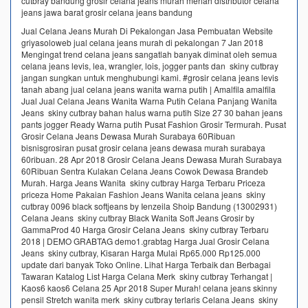
cutbray bandung grosir celana jeans murah meriah distributor celana
jeans jawa barat grosir celana jeans bandung
Jual Celana Jeans Murah Di Pekalongan Jasa Pembuatan Website
griyasoloweb jual celana jeans murah di pekalongan 7 Jan 2018
Mengingat trend celana jeans sangatlah banyak diminat oleh semua
celana jeans levis, lea, wrangler, lois, jogger pants dan skiny cutbray
jangan sungkan untuk menghubungi kami. #grosir celana jeans levis
tanah abang jual celana jeans wanita warna putih | Amalfila amalfila
Jual Jual Celana Jeans Wanita Warna Putih Celana Panjang Wanita
Jeans skiny cutbray bahan halus warna putih Size 27 30 bahan jeans
pants jogger Ready Warna putih Pusat Fashion Grosir Termurah. Pusat
Grosir Celana Jeans Dewasa Murah Surabaya 60Ribuan
bisnisgrosiran pusat grosir celana jeans dewasa murah surabaya
60ribuan. 28 Apr 2018 Grosir Celana Jeans Dewasa Murah Surabaya
60Ribuan Sentra Kulakan Celana Jeans Cowok Dewasa Brandeb
Murah. Harga Jeans Wanita skiny cutbray Harga Terbaru Priceza
priceza Home Pakaian Fashion Jeans Wanita celana jeans skiny
cutbray 0096 black softjeans by Ienzeila Shoip Bandung (13002931)
Celana Jeans skiny cutbray Black Wanita Soft Jeans Grosir by
GammaProd 40 Harga Grosir Celana Jeans skiny cutbray Terbaru
2018 | DEMO GRABTAG demo1.grabtag Harga Jual Grosir Celana
Jeans skiny cutbray, Kisaran Harga Mulai Rp65.000 Rp125.000
update dari banyak Toko Online. Lihat Harga Terbaik dan Berbagai
Tawaran Katalog List Harga Celana Merk skiny cutbray Terhangat |
Kaos6 kaos6 Celana 25 Apr 2018 Super Murah! celana jeans skinny
pensil Stretch wanita merk skiny cutbray terlaris Celana Jeans skiny