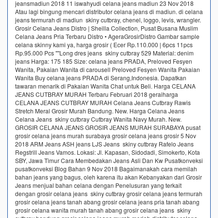
jeansmadiun 2018 11 iswahyudi celana jeans madiun 23 Nov 2018
Atau lagi bingung mencari distributor celana jeans di madiun. di celana
jeans termurah di madiun skiny cutbray, chenel, loggo, levis, wrangler.
Grosir Celana Jeans Distro | Sheilla Collection, Pusat Busana Muslim
Celana Jeans Pria Terbaru Distro • AgeraGrosirDistro Gambar sample
celana skinny kami ya, harga grosir ( Ecer Rp.110.000 | 6pcs 11pcs
Rp.95.000 Pcs ""Long dres jeans skiny cutbray 529 Material: denim
jeans Harga: 175 185 Size: celana jeans PRADA, Preloved Fesyen
Wanita, Pakaian Wanita di carousell Preloved Fesyen Wanita Pakaian
Wanita Buy celana jeans PRADA di Serang,Indonesia. Dapatkan
tawaran menarik di Pakaian Wanita Chat untuk Beli. Harga CELANA
JEANS CUTBRAY MURAH Terbaru Februari 2018 geraiharga
CELANA JEANS CUTBRAY MURAH Celana Jeans Cutbray Rawis
Stretch Meral Grosir Murah Bandung. New. Harga Celana Jeans
Celana Jeans skiny cutbray Cutbray Wanita Navy Murah. New.
GROSIR CELANA JEANS GROSIR JEANS MURAH SURABAYA pusat
grosir celana jeans murah surabaya grosir celana jeans grosir 5 Nov
2018 ARM Jeans ASH jeans LJS Jeans skiny cutbray Rafelo Jeans
Regstrill Jeans Vamos. Lokasi: Jl. Kapasan, Sidodadi, Simokerto, Kota
SBY, Jawa Timur Cara Membedakan Jeans Asli Dan Kw Pusatkonveksi
pusatkonveksi Blog Bahan 9 Nov 2018 Bagaimanakah cara memilah
bahan jeans yang bagus, oleh karena itu akan Kebanyakan dari Grosir
Jeans menjual bahan celana dengan Penelusuran yang terkait
dengan grosir celana jeans skiny cutbray grosir celana jeans termurah
grosir celana jeans tanah abang grosir celana jeans pria tanah abang
grosir celana wanita murah tanah abang grosir celana jeans skiny