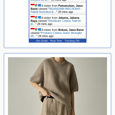
A visitor from
Pamanukan, Jawa
Barat
viewed "
0816562888 BROJEANS :
Pabrik Konveksi &…
"
26 mins ago
A visitor from
Jakarta, Jakarta
Raya
viewed "
Distributor Celana Twill 04
di…
"
28 mins ago
A visitor from
Bekasi, Jawa Barat
viewed "
Produksi Celana Jeans Wrangler
05…
"
28 mins ago
Get Script
Real Time
Tracking ON