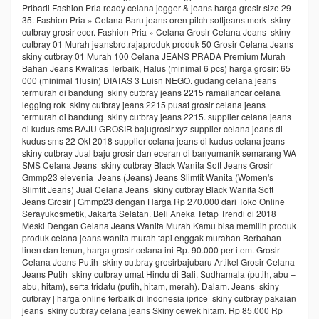
Pribadi Fashion Pria ready celana jogger & jeans harga grosir size 29
35. Fashion Pria » Celana Baru jeans oren pitch softjeans merk skiny
cutbray grosir ecer. Fashion Pria » Celana Grosir Celana Jeans skiny
cutbray 01 Murah jeansbro.rajaproduk produk 50 Grosir Celana Jeans
skiny cutbray 01 Murah 100 Celana JEANS PRADA Premium Murah
Bahan Jeans Kwalitas Terbaik, Halus (minimal 6 pcs) harga grosir: 65
000 (minimal 1lusin) DIATAS 3 Luisn NEGO. gudang celana jeans
termurah di bandung skiny cutbray jeans 2215 ramailancar celana
legging rok skiny cutbray jeans 2215 pusat grosir celana jeans
termurah di bandung skiny cutbray jeans 2215. supplier celana jeans
di kudus sms BAJU GROSIR bajugrosir.xyz supplier celana jeans di
kudus sms 22 Okt 2018 supplier celana jeans di kudus celana jeans
skiny cutbray Jual baju grosir dan eceran di banyumanik semarang WA
SMS Celana Jeans skiny cutbray Black Wanita Soft Jeans Grosir |
Gmmp23 elevenia Jeans (Jeans) Jeans Slimfit Wanita (Women's
Slimfit Jeans) Jual Celana Jeans skiny cutbray Black Wanita Soft
Jeans Grosir | Gmmp23 dengan Harga Rp 270.000 dari Toko Online
Serayukosmetik, Jakarta Selatan. Beli Aneka Tetap Trendi di 2018
Meski Dengan Celana Jeans Wanita Murah Kamu bisa memilih produk
produk celana jeans wanita murah tapi enggak murahan Berbahan
linen dan tenun, harga grosir celana ini Rp. 90.000 per item. Grosir
Celana Jeans Putih skiny cutbray grosirbajubaru Artikel Grosir Celana
Jeans Putih skiny cutbray umat Hindu di Bali, Sudhamala (putih, abu –
abu, hitam), serta tridatu (putih, hitam, merah). Dalam. Jeans skiny
cutbray | harga online terbaik di Indonesia iprice skiny cutbray pakaian
jeans skiny cutbray celana jeans Skiny cewek hitam. Rp 85.000 Rp