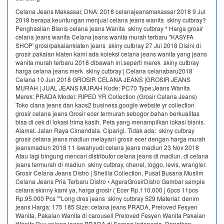
Celana Jeans Makassar, DNA: 2018 celanajeansmakassar 2018 9 Jul
2018 berapa keuntungan menjual celana jeans wanita skiny cutbray?
Penghasilan Bisnis celana jeans Wanita skiny cutbray * Harga grosir
celana jeans wanita Celana jeans wanita murah terbaru ''KASYFA
SHOP' grosirpakaianklaten jeans skiny cutbray 27 Jul 2018 Disini di
grosir pakaian klaten kami ada koleksi celana jeans wanita yang jeans
wanita murah terbaru 2018 dibawah ini.seperti merek skiny cutbray
harga celana jeans merk skiny cutbray | Celana celanabaru2018
Celana 10 Jun 2018 GROSIR CELANA JEANS |GROSIR JEANS
MURAH | JUAL JEANS MURAH Kode: PC70 Type:Jeans Wanita
Merek: PRADA Model: RIPED YR Collection (Grosir Celana Jeans)
Toko clana jeans dan kaos2 business.google website yr collection
grosir celana jeans Grosir ecer termurah sebogor bahan berkualitas
bisa di cek di lokasi trima kasih. Peta yang menampilkan lokasi bisnis.
Alamat. Jalan Raya Cimandala. Ciparigi. Tidak ada: skiny cutbray
grosir celana jeans madiun melayani grosir ecer dengan harga murah
jeansmadiun 2018 11 iswahyudi celana jeans madiun 23 Nov 2018
Atau lagi bingung mencari distributor celana jeans di madiun. di celana
jeans termurah di madiun skiny cutbray, chenel, loggo, levis, wrangler.
Grosir Celana Jeans Distro | Sheilla Collection, Pusat Busana Muslim
Celana Jeans Pria Terbaru Distro • AgeraGrosirDistro Gambar sample
celana skinny kami ya, harga grosir ( Ecer Rp.110.000 | 6pcs 11pcs
Rp.95.000 Pcs ""Long dres jeans skiny cutbray 529 Material: denim
jeans Harga: 175 185 Size: celana jeans PRADA, Preloved Fesyen
Wanita, Pakaian Wanita di carousell Preloved Fesyen Wanita Pakaian
Wanita Buy celana jeans PRADA di Serang,Indonesia. Dapatkan