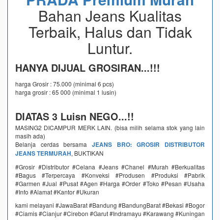
Bahan Jeans Kualitas
Terbaik, Halus dan Tidak
Luntur.
HANYA DIJUAL GROSIRAN...!!!
harga Grosir : 75.000 (minimal 6 pcs)
harga grosir : 65 000 (minimal 1 lusin)
DIATAS 3 Luisn NEGO...!!
MASING2 DICAMPUR MERK LAIN. (bisa milih selama stok yang lain
masih ada)
Belanja cerdas bersama
JEANS BRO: GROSIR DISTRIBUTOR
JEANS TERMURAH
, BUKTIKAN
#Grosir #Distributor #Celana #Jeans #Chanel #Murah #Berkualitas
#Bagus #Terpercaya #Konveksi #Produsen #Produksi #Pabrik
#Garmen #Jual #Pusat #Agen #Harga #Order #Toko #Pesan #Usaha
#Info #Alamat #Kantor #Ukuran
kami melayani #JawaBarat #Bandung #BandungBarat #Bekasi #Bogor
#Ciamis #Cianjur #Cirebon #Garut #Indramayu #Karawang #Kuningan