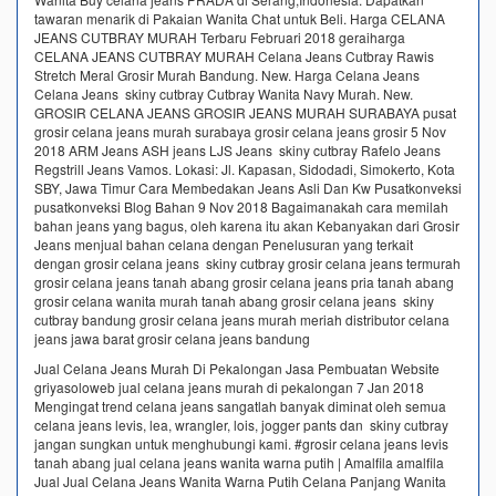
tawaran menarik di Pakaian Wanita Chat untuk Beli. Harga CELANA
JEANS CUTBRAY MURAH Terbaru Februari 2018 geraiharga
CELANA JEANS CUTBRAY MURAH Celana Jeans Cutbray Rawis
Stretch Meral Grosir Murah Bandung. New. Harga Celana Jeans
Celana Jeans skiny cutbray Cutbray Wanita Navy Murah. New.
GROSIR CELANA JEANS GROSIR JEANS MURAH SURABAYA pusat
grosir celana jeans murah surabaya grosir celana jeans grosir 5 Nov
2018 ARM Jeans ASH jeans LJS Jeans skiny cutbray Rafelo Jeans
Regstrill Jeans Vamos. Lokasi: Jl. Kapasan, Sidodadi, Simokerto, Kota
SBY, Jawa Timur Cara Membedakan Jeans Asli Dan Kw Pusatkonveksi
pusatkonveksi Blog Bahan 9 Nov 2018 Bagaimanakah cara memilah
bahan jeans yang bagus, oleh karena itu akan Kebanyakan dari Grosir
Jeans menjual bahan celana dengan Penelusuran yang terkait
dengan grosir celana jeans skiny cutbray grosir celana jeans termurah
grosir celana jeans tanah abang grosir celana jeans pria tanah abang
grosir celana wanita murah tanah abang grosir celana jeans skiny
cutbray bandung grosir celana jeans murah meriah distributor celana
jeans jawa barat grosir celana jeans bandung
Jual Celana Jeans Murah Di Pekalongan Jasa Pembuatan Website
griyasoloweb jual celana jeans murah di pekalongan 7 Jan 2018
Mengingat trend celana jeans sangatlah banyak diminat oleh semua
celana jeans levis, lea, wrangler, lois, jogger pants dan skiny cutbray
jangan sungkan untuk menghubungi kami. #grosir celana jeans levis
tanah abang jual celana jeans wanita warna putih | Amalfila amalfila
Jual Jual Celana Jeans Wanita Warna Putih Celana Panjang Wanita