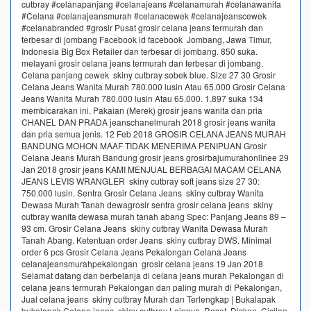
cutbray #celanapanjang #celanajeans #celanamurah #celanawanita
#Celana #celanajeansmurah #celanacewek #celanajeanscewek
#celanabranded #grosir Pusat grosir celana jeans termurah dan
terbesar di jombang Facebook id facebook Jombang, Jawa Timur,
Indonesia Big Box Retailer dan terbesar di jombang. 850 suka.
melayani grosir celana jeans termurah dan terbesar di jombang.
Celana panjang cewek skiny cutbray sobek blue. Size 27 30 Grosir
Celana Jeans Wanita Murah 780.000 lusin Atau 65.000 Grosir Celana
Jeans Wanita Murah 780.000 lusin Atau 65.000. 1.897 suka 134
membicarakan ini. Pakaian (Merek) grosir jeans wanita dan pria
CHANEL DAN PRADA jeanschanelmurah 2018 grosir jeans wanita
dan pria semua jenis. 12 Feb 2018 GROSIR CELANA JEANS MURAH
BANDUNG MOHON MAAF TIDAK MENERIMA PENIPUAN Grosir
Celana Jeans Murah Bandung grosir jeans grosirbajumurahonlinee 29
Jan 2018 grosir jeans KAMI MENJUAL BERBAGAI MACAM CELANA
JEANS LEVIS WRANGLER skiny cutbray soft jeans size 27 30:
750.000 lusin. Sentra Grosir Celana Jeans skiny cutbray Wanita
Dewasa Murah Tanah dewagrosir sentra grosir celana jeans skiny
cutbray wanita dewasa murah tanah abang Spec: Panjang Jeans 89 –
93 cm. Grosir Celana Jeans skiny cutbray Wanita Dewasa Murah
Tanah Abang. Ketentuan order Jeans skiny cutbray DWS. Minimal
order 6 pcs Grosir Celana Jeans Pekalongan Celana Jeans
celanajeansmurahpekalongan grosir celana jeans 19 Jan 2018
Selamat datang dan berbelanja di celana jeans murah Pekalongan di
celana jeans termurah Pekalongan dan paling murah di Pekalongan,
Jual celana jeans skiny cutbray Murah dan Terlengkap | Bukalapak
bukalapak Celana jeans skiny cutbray Lainnya. Reset. Diskon. Cicilan.