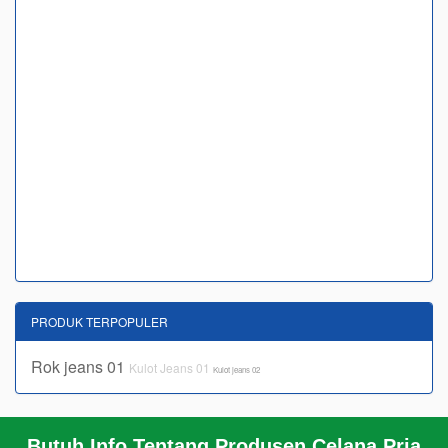
PRODUK TERPOPULER
Rok jeans 01
Kulot Jeans 01
Kulot jeans 02
Butuh Info Tentang Produsen Celana Pria