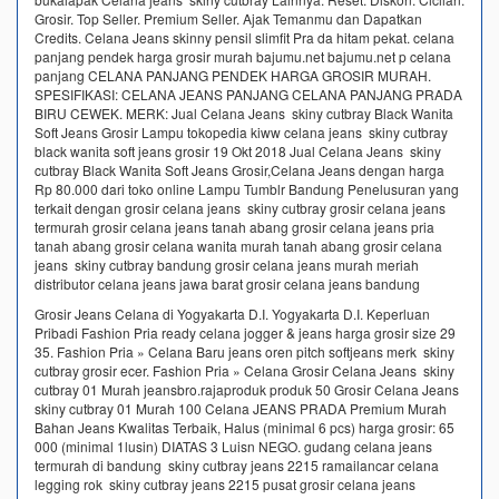
Grosir. Top Seller. Premium Seller. Ajak Temanmu dan Dapatkan
Credits. Celana Jeans skinny pensil slimfit Pra da hitam pekat. celana
panjang pendek harga grosir murah bajumu.net bajumu.net p celana
panjang CELANA PANJANG PENDEK HARGA GROSIR MURAH.
SPESIFIKASI: CELANA JEANS PANJANG CELANA PANJANG PRADA
BIRU CEWEK. MERK: Jual Celana Jeans skiny cutbray Black Wanita
Soft Jeans Grosir Lampu tokopedia kiww celana jeans skiny cutbray
black wanita soft jeans grosir 19 Okt 2018 Jual Celana Jeans skiny
cutbray Black Wanita Soft Jeans Grosir,Celana Jeans dengan harga
Rp 80.000 dari toko online Lampu Tumblr Bandung Penelusuran yang
terkait dengan grosir celana jeans skiny cutbray grosir celana jeans
termurah grosir celana jeans tanah abang grosir celana jeans pria
tanah abang grosir celana wanita murah tanah abang grosir celana
jeans skiny cutbray bandung grosir celana jeans murah meriah
distributor celana jeans jawa barat grosir celana jeans bandung
Grosir Jeans Celana di Yogyakarta D.I. Yogyakarta D.I. Keperluan
Pribadi Fashion Pria ready celana jogger & jeans harga grosir size 29
35. Fashion Pria » Celana Baru jeans oren pitch softjeans merk skiny
cutbray grosir ecer. Fashion Pria » Celana Grosir Celana Jeans skiny
cutbray 01 Murah jeansbro.rajaproduk produk 50 Grosir Celana Jeans
skiny cutbray 01 Murah 100 Celana JEANS PRADA Premium Murah
Bahan Jeans Kwalitas Terbaik, Halus (minimal 6 pcs) harga grosir: 65
000 (minimal 1lusin) DIATAS 3 Luisn NEGO. gudang celana jeans
termurah di bandung skiny cutbray jeans 2215 ramailancar celana
legging rok skiny cutbray jeans 2215 pusat grosir celana jeans