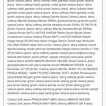
grosir celana jeans skiny cutbray Hasil gambar untuk grosir celana
jeans skiny cutbray Hasil gambar untuk grosir celana jeans skiny
cutbray Hasil gambar untuk grosir celana jeans skiny cutbray Hasil
gambar untuk grosir celana jeans skiny cutbray Hasil gambar untuk
grosir celana jeans skiny cutbray Sentra Grosir Celana Jeans skiny
cutbray Wanita Dewasa Murah 55Ribu grosiranbandung sentra grosir
celana jeans skiny cutbray wanita dewasa murah 55ribu 23 Okt 2018
Grosir Celana Jeans skiny cutbray Wanita Dewasa Murah 55Ribu
Celana Pensil ANTI LUNTUR HARGA Pabrik Grosir Murah Grosir
murahamat Celana Celana Pensil ANTI LUNTUR HARGA Pabrik
harga hanya 50.000 bisa tahan hingga 2tahun Grosir baju termurah:
CELANA JEANS melar Anti Luntur. celana jeans skiny cutbray murah
wanita barang murah jaminan berkwalitas kasyfa celana wanita 21 Feb
2018 celana jeans skiny cutbray adalah celana jenis softjeans yang
terbuat dari bahan jeans pilihan. kasyfa melayani penjualan grosir
celana jeans JEANS WANITA MURAH ONLINE Grosir Celana Jeans
grosirjeanstermurah jeans wanita murah MINIMUM ORDER: 4 pcs
berurutan (27.28.29.30). Celana Jeans Wanita. KODE: PC150 MEREK:
PRADA MODEL: SKINY PLERET BAHAN: SOFT JEANS Penelusuran
yang terkait dengan grosir celana jeans skiny cutbray grosir celana
jeans termurah grosir celana jeans tanah abang grosir celana jeans
pria tanah abang grosir celana wanita murah tanah abang grosir
celana jeans skiny cutbray bandung grosir celana jeans murah meriah
distributor celana jeans jawa barat grosir celana jeans bandung
Celana Soft Jeans PRADA NAVY BIRU Skinny WANITA GROSIR
Celana Soft Jeans PRADA NAVY BIRU Skinny WANITA GR # skiny