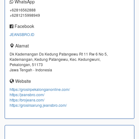
WhatsApp
+62816562888
+6281215998949
Facebook
JEANSBRO.ID
Alamat
Dk Kademangan Ds Kedung Patangewu Rt 11 Rw 6 No 5,
Kademangan, Kedung Patangewu, Kec. Kedungwuni,
Pekalongan, 51173
Jawa Tengah - Indonesia
Website
https://grosirpekalonganonline.com/
https://jeansbro.com/
https://brojeans.com/
https://grosirsarung.jeansbro.com/