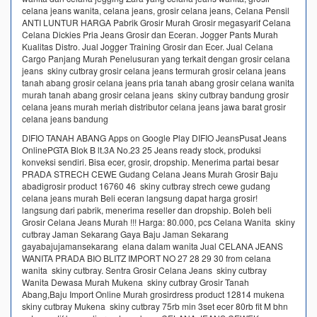
celana jeans wanita, celana jeans, grosir celana jeans, Celana Pensil
ANTI LUNTUR HARGA Pabrik Grosir Murah Grosir megasyarif Celana
Celana Dickies Pria Jeans Grosir dan Eceran. Jogger Pants Murah
Kualitas Distro. Jual Jogger Training Grosir dan Ecer. Jual Celana
Cargo Panjang Murah Penelusuran yang terkait dengan grosir celana
jeans skiny cutbray grosir celana jeans termurah grosir celana jeans
tanah abang grosir celana jeans pria tanah abang grosir celana wanita
murah tanah abang grosir celana jeans skiny cutbray bandung grosir
celana jeans murah meriah distributor celana jeans jawa barat grosir
celana jeans bandung
DIFIO TANAH ABANG Apps on Google Play DIFIO JeansPusat Jeans
OnlinePGTA Blok B lt.3A No.23 25 Jeans ready stock, produksi
konveksi sendiri. Bisa ecer, grosir, dropship. Menerima partai besar
PRADA STRECH CEWE Gudang Celana Jeans Murah Grosir Baju
abadigrosir product 16760 46 skiny cutbray strech cewe gudang
celana jeans murah Beli eceran langsung dapat harga grosir!
langsung dari pabrik, menerima reseller dan dropship. Boleh beli
Grosir Celana Jeans Murah !!! Harga: 80.000, pcs Celana Wanita skiny
cutbray Jaman Sekarang Gaya Baju Jaman Sekarang
gayabajujamansekarang elana dalam wanita Jual CELANA JEANS
WANITA PRADA BIO BLITZ IMPORT NO 27 28 29 30 from celana
wanita skiny cutbray. Sentra Grosir Celana Jeans skiny cutbray
Wanita Dewasa Murah Mukena skiny cutbray Grosir Tanah
Abang,Baju Import Online Murah grosirdress product 12814 mukena
skiny cutbray Mukena skiny cutbray 75rb min 3set ecer 80rb fit M bhn