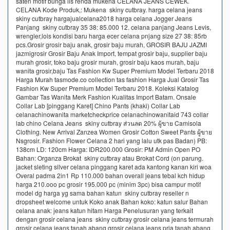
saten motif bunga lis renda mukena CELANA JEANS CEWEK.
CELANA Kode Produk,: Mukena skiny cutbray. harga celana jeans
skiny cutbray hargajualcelana2018 harga celana Jogger Jeans
Panjang skiny cutbray 35 38: 85.000 12. celana panjang Jeans Levis,
wrengler,lois kondisi baru harga ecer celana pnjang size 27 38: 85rb
pcs.Grosir grosir baju anak, grosir baju murah, GROSIR BAJU JAZMI
jazmigrosir Grosir Baju Anak Import, tempat grosir baju, supplier baju
murah grosir, toko baju grosir murah, grosir baju kaos murah, baju
wanita grosir,baju Tas Fashion Kw Super Premium Model Terbaru 2018
Harga Murah tasmode.co collection tas fashion Harga Jual Grosir Tas
Fashion Kw Super Premium Model Terbaru 2018. Koleksi Katalog
Gambar Tas Wanita Merk Fashion Kualitas Import Batam. Onsale
Collar Lab [pinggang Karet] Chino Pants (khaki) Collar Lab
celanachinowanita marketcheckprice celanachinowanitaid 743 collar
lab chino Celana Jeans skiny cutbray ส่วนลด 20% ผู้ขาย Camisola
Clothing. New Arrival Zanzea Women Grosir Cotton Sweet Pants ผู้ขาย
Nsgrosir. Fashion Flower Celana 2 hari yang lalu utk pas Badan) PB:
138cm LD: 120cm Harga: IDR200.000 Grosir: PM Admin Open PO
Bahan: Organza Brokat skiny cutbray atau Brokat Cord (on parung.
jacket sleting silver celana pinggang karet ada kantong kanan kiri woa
Overal padma 2in1 Rp 110.000 bahan overall jeans tebal kch hidup
harga 210.ooo pc grosir 195.000 pc (minim 3pc) bisa campur motif
model dg harga yg sama bahan katun skiny cutbray reseller n
dropsheet welcome untuk Koko anak Bahan koko: katun salur Bahan
celana anak: jeans katun hitam Harga Penelusuran yang terkait
dengan grosir celana jeans skiny cutbray grosir celana jeans termurah
grosir celana jeans tanah abang grosir celana jeans pria tanah abang