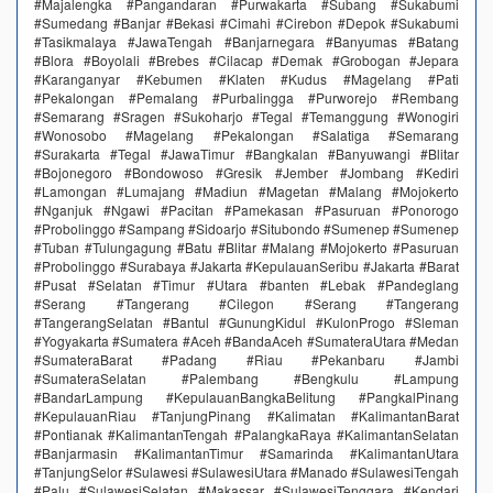
#Majalengka #Pangandaran #Purwakarta #Subang #Sukabumi
#Sumedang #Banjar #Bekasi #Cimahi #Cirebon #Depok #Sukabumi
#Tasikmalaya #JawaTengah #Banjarnegara #Banyumas #Batang
#Blora #Boyolali #Brebes #Cilacap #Demak #Grobogan #Jepara
#Karanganyar #Kebumen #Klaten #Kudus #Magelang #Pati
#Pekalongan #Pemalang #Purbalingga #Purworejo #Rembang
#Semarang #Sragen #Sukoharjo #Tegal #Temanggung #Wonogiri
#Wonosobo #Magelang #Pekalongan #Salatiga #Semarang
#Surakarta #Tegal #JawaTimur #Bangkalan #Banyuwangi #Blitar
#Bojonegoro #Bondowoso #Gresik #Jember #Jombang #Kediri
#Lamongan #Lumajang #Madiun #Magetan #Malang #Mojokerto
#Nganjuk #Ngawi #Pacitan #Pamekasan #Pasuruan #Ponorogo
#Probolinggo #Sampang #Sidoarjo #Situbondo #Sumenep #Sumenep
#Tuban #Tulungagung #Batu #Blitar #Malang #Mojokerto #Pasuruan
#Probolinggo #Surabaya #Jakarta #KepulauanSeribu #Jakarta #Barat
#Pusat #Selatan #Timur #Utara #banten #Lebak #Pandeglang
#Serang #Tangerang #Cilegon #Serang #Tangerang
#TangerangSelatan #Bantul #GunungKidul #KulonProgo #Sleman
#Yogyakarta #Sumatera #Aceh #BandaAceh #SumateraUtara #Medan
#SumateraBarat #Padang #Riau #Pekanbaru #Jambi
#SumateraSelatan #Palembang #Bengkulu #Lampung
#BandarLampung #KepulauanBangkaBelitung #PangkalPinang
#KepulauanRiau #TanjungPinang #Kalimatan #KalimantanBarat
#Pontianak #KalimantanTengah #PalangkaRaya #KalimantanSelatan
#Banjarmasin #KalimantanTimur #Samarinda #KalimantanUtara
#TanjungSelor #Sulawesi #SulawesiUtara #Manado #SulawesiTengah
#Palu #SulawesiSelatan #Makassar #SulawesiTenggara #Kendari