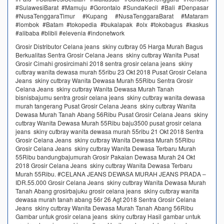
#SulawesiBarat #Mamuju #Gorontalo #SundaKecil #Bali #Denpasar
#NusaTenggaraTimur #Kupang #NusaTenggaraBarat #Mataram
#lombok #Batam #tokopedia #bukalapak #olx #tokobagus #kaskus
#alibaba #blibli #elevenia #indonetwork
Grosir Distributor Celana jeans skiny cutbray 05 Harga Murah Bagus
Berkualitas Sentra Grosir Celana Jeans skiny cutbray Wanita Pusat
Grosir Cimahi grosircimahi 2018 sentra grosir celana jeans skiny
cutbray wanita dewasa murah 55ribu 23 Okt 2018 Pusat Grosir Celana
Jeans skiny cutbray Wanita Dewasa Murah 55Ribu Sentra Grosir
Celana Jeans skiny cutbray Wanita Dewasa Murah Tanah
bisnisbajumu sentra grosir celana jeans skiny cutbray wanita dewasa
murah tangerang Pusat Grosir Celana Jeans skiny cutbray Wanita
Dewasa Murah Tanah Abang 56Ribu Pusat Grosir Celana Jeans skiny
cutbray Wanita Dewasa Murah 55Ribu baju3500 pusat grosir celana
jeans skiny cutbray wanita dewasa murah 55ribu 21 Okt 2018 Sentra
Grosir Celana Jeans skiny cutbray Wanita Dewasa Murah 55Ribu
Grosir Celana Jeans skiny cutbray Wanita Dewasa Terbaru Murah
55Ribu bandungbajumurah Grosir Pakaian Dewasa Murah 24 Okt
2018 Grosir Celana Jeans skiny cutbray Wanita Dewasa Terbaru
Murah 55Ribu. #CELANA JEANS DEWASA MURAH JEANS PRADA –
IDR.55.000 Grosir Celana Jeans skiny cutbray Wanita Dewasa Murah
Tanah Abang grosirbajuku grosir celana jeans skiny cutbray wanita
dewasa murah tanah abang 56r 26 Agt 2018 Sentra Grosir Celana
Jeans skiny cutbray Wanita Dewasa Murah Tanah Abang 56Ribu
Gambar untuk grosir celana jeans skiny cutbray Hasil gambar untuk