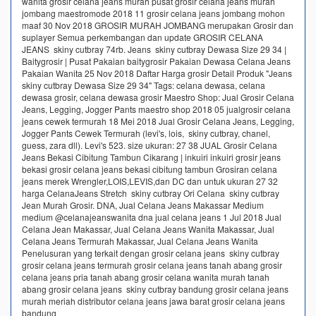
wanita grosir celana jeans murah pusat grosir celana jeans murah
jombang maestromode 2018 11 grosir celana jeans jombang mohon
maaf 30 Nov 2018 GROSIR MURAH JOMBANG merupakan Grosir dan
suplayer Semua perkembangan dan update GROSIR CELANA
JEANS skiny cutbray 74rb. Jeans skiny cutbray Dewasa Size 29 34 |
Baitygrosir | Pusat Pakaian baitygrosir Pakaian Dewasa Celana Jeans
Pakaian Wanita 25 Nov 2018 Daftar Harga grosir Detail Produk "Jeans
skiny cutbray Dewasa Size 29 34" Tags: celana dewasa, celana
dewasa grosir, celana dewasa grosir Maestro Shop: Jual Grosir Celana
Jeans, Legging, Jogger Pants maestro shop 2018 05 jualgrosir celana
jeans cewek termurah 18 Mei 2018 Jual Grosir Celana Jeans, Legging,
Jogger Pants Cewek Termurah (levi's, lois, skiny cutbray, chanel,
guess, zara dll). Levi's 523. size ukuran: 27 38 JUAL Grosir Celana
Jeans Bekasi Cibitung Tambun Cikarang | inkuiri inkuiri grosir jeans
bekasi grosir celana jeans bekasi cibitung tambun Grosiran celana
jeans merek Wrengler,LOIS,LEVIS,dan DC dan untuk ukuran 27 32
harga CelanaJeans Stretch skiny cutbray Ori Celana skiny cutbray
Jean Murah Grosir. DNA, Jual Celana Jeans Makassar Medium
medium @celanajeanswanita dna jual celana jeans 1 Jul 2018 Jual
Celana Jean Makassar, Jual Celana Jeans Wanita Makassar, Jual
Celana Jeans Termurah Makassar, Jual Celana Jeans Wanita
Penelusuran yang terkait dengan grosir celana jeans skiny cutbray
grosir celana jeans termurah grosir celana jeans tanah abang grosir
celana jeans pria tanah abang grosir celana wanita murah tanah
abang grosir celana jeans skiny cutbray bandung grosir celana jeans
murah meriah distributor celana jeans jawa barat grosir celana jeans
bandung