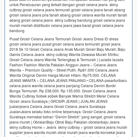
untuk Penelusuran yang terkait dengan grosir celana jeans skiny
cutbray grosir celana jeans termurah grosir celana jeans tanah abang
grosir celana jeans pria tanah abang grosir celana wanita murah tanah
abang grosir celana jeans skiny cutbray bandung grosir celana jeans
murah meriah distributor celana jeans jawa barat grosir celana jeans
bandung
Pusat Grosir Celana Jeans Termurah Grosir Jeans Dress ID dress
grosir celana jeans pusat grosir celana jeans termurah grosir jeans
2018 Sk 10 Grosir Celana Jeans Anak Murah Grosir Baju Murah; Baju
Gamis Celana Jeans skiny cutbray Wanita Dewasa Murah 55ribu;
Grosir Celana Jeans Wanita Terlengkap & Termurah | Lazada lazada
Fashion Fashion Wanita Pakaian Anggun Jeans – Celana Jeans
Wanita – Premium Quality – Street Putih. Rp81.000 Celana Jeans
Wanita Original Denim Harga Murah Hitam. Rp75.000. CELANA
JEANS WANITA » CELANA JEANS PANJANG • CELANA pasarturibaru
celana jeans wanita celana jeans panjang Celana Denim Bordir
Bunga Termurah. Rp 238.000. Rp 135.000. Grosir Celana Jeans
Wanita Cutbray Sobek sobek Banyak Warna Stretch Melar Celana
Grosir Jeans Surabaya | GROSIR JEANS | JUALAN JEANS
jualanjeans Celana Jeans Grosir Celana Jeans Surabaya
JualanJeans selaku toko online terpercaya. Grosir Celana Jeans
Surabaya memakai bahan “Denim Stretch” yang sangat. grosir celana
jeans murah | ObralanBaju Obral Baju Pakaian obralanbaju Jeans
skiny cutbray Home » Jeans skiny cutbray » grosir celana jeans murah
supplier jeans wanita murah obral murah jeans wanita konveksi jeans