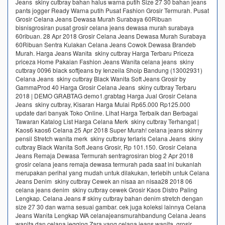
Jeans skiny cutbray bahan halus warna putih Size 27 30 bahan jeans
pants jogger Ready Warna putih Pusat Fashion Grosir Termurah. Pusat
Grosir Celana Jeans Dewasa Murah Surabaya 60Ribuan
bisnisgrosiran pusat grosir celana jeans dewasa murah surabaya
60ribuan. 28 Apr 2018 Grosir Celana Jeans Dewasa Murah Surabaya
60Ribuan Sentra Kulakan Celana Jeans Cowok Dewasa Brandeb
Murah. Harga Jeans Wanita skiny cutbray Harga Terbaru Priceza
priceza Home Pakaian Fashion Jeans Wanita celana jeans skiny
cutbray 0096 black softjeans by Ienzeila Shoip Bandung (13002931)
Celana Jeans skiny cutbray Black Wanita Soft Jeans Grosir by
GammaProd 40 Harga Grosir Celana Jeans skiny cutbray Terbaru
2018 | DEMO GRABTAG demo1.grabtag Harga Jual Grosir Celana
Jeans skiny cutbray, Kisaran Harga Mulai Rp65.000 Rp125.000
update dari banyak Toko Online. Lihat Harga Terbaik dan Berbagai
Tawaran Katalog List Harga Celana Merk skiny cutbray Terhangat |
Kaos6 kaos6 Celana 25 Apr 2018 Super Murah! celana jeans skinny
pensil Stretch wanita merk skiny cutbray terlaris Celana Jeans skiny
cutbray Black Wanita Soft Jeans Grosir, Rp 101.150. Grosir Celana
Jeans Remaja Dewasa Termurah sentragrosiran blog 2 Apr 2018
grosir celana jeans remaja dewasa termurah pada saat ini bukanlah
merupakan perihal yang mudah untuk dilakukan, terlebih untuk Celana
Jeans Denim skiny cutbray Cewek an nisaa an nisaa28 2018 06
celana jeans denim skiny cutbray cewek Grosir Kaos Distro Paling
Lengkap. Celana Jeans # skiny cutbray bahan denim stretch dengan
size 27 30 dan warna sesuai gambar. cek juga koleksi lainnya Celana
Jeans Wanita Lengkap WA celanajeansmurahbandung Celana Jeans
wanita dan celana jegging Zara yang celana jeans wanita, grosir