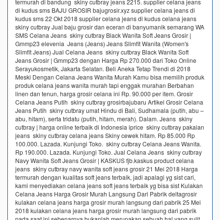
termurah di bandung skiny cutbray jeans 2215. supplier celana jeans
di kudus sms BAJU GROSIR bajugrosir.xyz supplier celana jeans di
kudus sms 22 Okt 2018 supplier celana jeans di kudus celana jeans
skiny cutbray Jual baju grosir dan eceran di banyumanik semarang WA
SMS Celana Jeans skiny cutbray Black Wanita Soft Jeans Grosir |
Gmmp23 elevenia Jeans (Jeans) Jeans Slimfit Wanita (Women's
Slimfit Jeans) Jual Celana Jeans skiny cutbray Black Wanita Soft
Jeans Grosir | Gmmp23 dengan Harga Rp 270.000 dari Toko Online
Serayukosmetik, Jakarta Selatan. Beli Aneka Tetap Trendi di 2018
Meski Dengan Celana Jeans Wanita Murah Kamu bisa memilih produk
produk celana jeans wanita murah tapi enggak murahan Berbahan
linen dan tenun, harga grosir celana ini Rp. 90.000 per item. Grosir
Celana Jeans Putih skiny cutbray grosirbajubaru Artikel Grosir Celana
Jeans Putih skiny cutbray umat Hindu di Bali, Sudhamala (putih, abu –
abu, hitam), serta tridatu (putih, hitam, merah). Dalam. Jeans skiny
cutbray | harga online terbaik di Indonesia iprice skiny cutbray pakaian
jeans skiny cutbray celana jeans Skiny cewek hitam. Rp 85.000 Rp
100.000. Lazada. Kunjungi Toko. skiny cutbray Celana Jeans Wanita.
Rp 190.000. Lazada. Kunjungi Toko. Jual Celana Jeans skiny cutbray
Navy Wanita Soft Jeans Grosir | KASKUS fjb.kaskus product celana
jeans skiny cutbray navy wanita soft jeans grosir 21 Mei 2018 Harga
termurah dengan kualitas soft jeans terbaik, jadi apalagi yg sist cari,
kami menyediakan celana jeans soft jeans terbaik yg bisa sist Kulakan
Celana Jeans Harga Grosir Murah Langsung Dari Pabrik deltagrosir
kulakan celana jeans harga grosir murah langsung dari pabrik 25 Mei
2018 kulakan celana jeans harga grosir murah langsung dari pabrik
pada saat ini sebenarnya bukanlah merupakan sebuah hal yang sulit