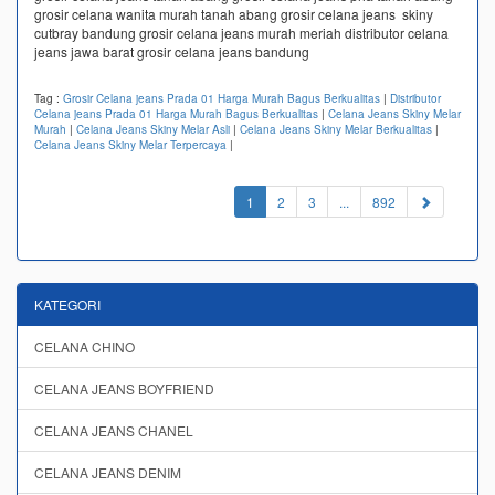
grosir celana wanita murah tanah abang grosir celana jeans skiny
cutbray bandung grosir celana jeans murah meriah distributor celana
jeans jawa barat grosir celana jeans bandung
Tag :
Grosir Celana jeans Prada 01 Harga Murah Bagus Berkualitas
|
Distributor
Celana jeans Prada 01 Harga Murah Bagus Berkualitas
|
Celana Jeans Skiny Melar
Murah
|
Celana Jeans Skiny Melar Asli
|
Celana Jeans Skiny Melar Berkualitas
|
Celana Jeans Skiny Melar Terpercaya
|
(current)
1
2
3
...
892
KATEGORI
CELANA CHINO
CELANA JEANS BOYFRIEND
CELANA JEANS CHANEL
CELANA JEANS DENIM