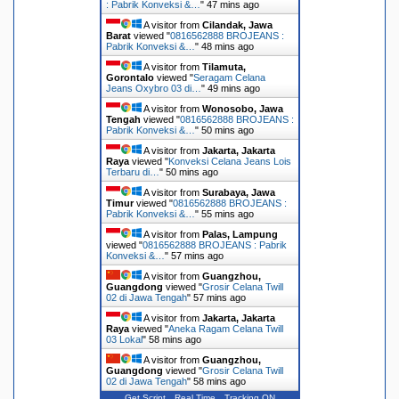
: Pabrik Konveksi &…
"
47 mins ago
A visitor from
Cilandak, Jawa
Barat
viewed "
0816562888 BROJEANS :
Pabrik Konveksi &…
"
48 mins ago
A visitor from
Tilamuta,
Gorontalo
viewed "
Seragam Celana
Jeans Oxybro 03 di…
"
49 mins ago
A visitor from
Wonosobo, Jawa
Tengah
viewed "
0816562888 BROJEANS :
Pabrik Konveksi &…
"
50 mins ago
A visitor from
Jakarta, Jakarta
Raya
viewed "
Konveksi Celana Jeans Lois
Terbaru di…
"
50 mins ago
A visitor from
Surabaya, Jawa
Timur
viewed "
0816562888 BROJEANS :
Pabrik Konveksi &…
"
55 mins ago
A visitor from
Palas, Lampung
viewed "
0816562888 BROJEANS : Pabrik
Konveksi &…
"
57 mins ago
A visitor from
Guangzhou,
Guangdong
viewed "
Grosir Celana Twill
02 di Jawa Tengah
"
57 mins ago
A visitor from
Jakarta, Jakarta
Raya
viewed "
Aneka Ragam Celana Twill
03 Lokal
"
58 mins ago
A visitor from
Guangzhou,
Guangdong
viewed "
Grosir Celana Twill
02 di Jawa Tengah
"
58 mins ago
Get Script
Real Time
Tracking ON