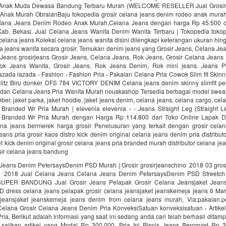
a Anak Muda Dewasa Bandung Terbaru Murah (WELCOME RESELLER Jual Grosir
nak Murah ObralanBaju tokopedia grosir celana jeans denim rodeo anak mur
elana Jeans Denim Rodeo Anak Murah,Celana Jeans dengan harga Rp 45.500 da
Kab. Bekasi. Jual Celana Jeans Wanita Denim Wanita Terbaru | Tokopedia tokop
celana jeans Koleksi celana jeans wanita disini dilengkapi keterangan ukuran hin
na jeans wanita secara grosir. Temukan denim jeans yang Grosir Jeans, Celana Je
 Jeans grosirjeans Grosir Jeans, Celana Jeans, Rok Jeans, Grosir Celana Jeans
ok Jeans Wanita, Grosir Jeans, Rok Jeans Denim, Rok mini jeans. Jeans P
Lazada lazada › Fashion › Fashion Pria › Pakaian Celana Pria Cowok Slim fit Ski
oblitz Biru donker DFS 784 VICTORY DENIM Celana jeans denim skinny slimfit pen
 dan Celana Jeans Pria Wanita Murah nouskashop Tersedia berbagai model sweat
mber, jaket parka, jaket hoodie, jaket jeans denim, celana jeans, celana cargo, ce
Branded Wr Pria Murah | elevenia elevenia › › Jeans Straight Leg (Straight L
 Branded Wr Pria Murah dengan Harga Rp 114.800 dari Toko Online Lapak Di
a jeans bermerek harga grosir Penelusuran yang terkait dengan grosir cela
jeans pria grosir kaos distro kick denim original celana jeans denim pria distribut
t kick denim original grosir celana jeans pria branded murah distributor celana je
sir celana jeans bandung
 Jeans Denim PetersaysDenim PSD Murah | Grosir grosirjeanschino 2018 03 grosi
 2018 Jual Celana Jeans Celana Jeans Denim PetersaysDenim PSD Streetc
SUPER BANDUNG Jual Grosir Jeans Pelapak Grosir Celana Jeansjaket Jean
D dress celana jeans pelapak grosir celana jeansjaket jeanskemeja jeans 6 Ma
 jeansjaket jeanskemeja jeans denim from celana jeans murah, Via:pakaian.
elana Grosir Celana Jeans Denim Pria KonveksiSatuan konveksisatuan › Artikel
ia. Berikut adalah informasi yang saat ini sedang anda cari telah berhasil ditam
i sajikan artikel yang Modal Rp 300.000, Pria Ini Bisnis Jeans Beromzet Rp 