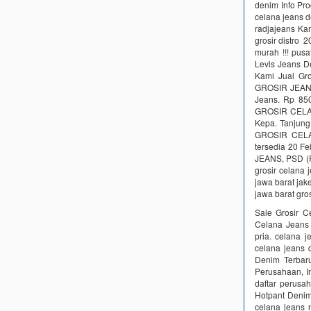
denim Info Pr
celana jeans 
radjajeans Ka
grosir distro 
murah !!! pusa
Levis Jeans D
Kami Jual Gro
GROSIR JEANS
Jeans. Rp 850
GROSIR CELAN
Kepa. Tanjun
GROSIR CELA
tersedia 20 F
JEANS, PSD (P
grosir celana 
jawa barat jake
jawa barat gro
Sale Grosir 
Celana Jeans
pria. celana 
celana jeans 
Denim Terbaru
Perusahaan, Im
daftar perusah
Hotpant Deni
celana jeans