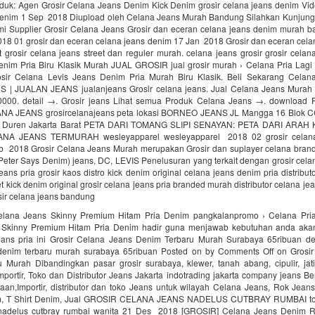
oduk: Agen Grosir Celana Jeans Denim Kick Denim grosir celana jeans denim Vide
denim 1 Sep 2018 Diupload oleh Celana Jeans Murah Bandung Silahkan Kunjung
mi Supplier Grosir Celana Jeans Grosir dan eceran celana jeans denim murah ba
2018 01 grosir dan eceran celana jeans denim 17 Jan 2018 Grosir dan eceran cel
t grosir celana jeans street dan reguler murah. celana jeans grosir grosir cela
enim Pria Biru Klasik Murah JUAL GROSIR jual grosir murah › Celana Pria Lagi
sir Celana Levis Jeans Denim Pria Murah Biru Klasik. Beli Sekarang Celana
 | JUALAN JEANS jualanjeans Grosir celana jeans. Jual Celana Jeans Murah
000. detail →. Grosir jeans Lihat semua Produk Celana Jeans →. download
A JEANS grosircelanajeans peta lokasi BORNEO JEANS JL Mangga 16 Blok CC
g Duren Jakarta Barat PETA DARI TOMANG SLIPI SENAYAN: PETA DARI ARA
NA JEANS TERMURAH wesleyapparel wesleyapparel 2018 02 grosir celana
eb 2018 Grosir Celana Jeans Murah merupakan Grosir dan suplayer celana brand
eter Says Denim) jeans, DC, LEVIS Penelusuran yang terkait dengan grosir cela
jeans pria grosir kaos distro kick denim original celana jeans denim pria distribut
t kick denim original grosir celana jeans pria branded murah distributor celana je
sir celana jeans bandung
Celana Jeans Skinny Premium Hitam Pria Denim pangkalanpromo › Celana Pri
 Skinny Premium Hitam Pria Denim hadir guna menjawab kebutuhan anda akan
jeans pria ini Grosir Celana Jeans Denim Terbaru Murah Surabaya 65ribuan delt
denim terbaru murah surabaya 65ribuan Posted on by Comments Off on Grosi
 Murah Dibandingkan pasar grosir surabaya, klewer, tanah abang, cipulir, jati
portir, Toko dan Distributor Jeans Jakarta indotrading jakarta company jeans Ber
aan,Importir, distributor dan toko Jeans untuk wilayah Celana Jeans, Rok Jean
m, T Shirt Denim, Jual GROSIR CELANA JEANS NADELUS CUTBRAY RUMBAI tok
 nadelus cutbray rumbai wanita 21 Des 2018 [GROSIR] Celana Jeans Denim R