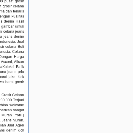
 pusat grosir
 grosir celana
ma dan terlaris
engan kualitas
ns denim Hasil
l gambar untuk
ir celana jeans
na jeans denim
Indonesia. Jual
ir celana Beli
donesia. Celana
k Dengan Harga
Accent, Alisan
aKoleksi Batik
lana jeans pria
arat jaket kick
wa barat grosir
l Grosir Celana
90.000 Terjual
chino welcome
berikan sangat
Murah Profil |
a Jeans Murah.
man Jual Agen
ans denim kick