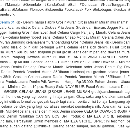
rat #Mamuju #Gorontalo #SundaKecil #Bali #Denpasar #NusaTenggaraT
Barat #Mataram #lombok #tokopedia #bukalapak #olx #tokobagus #kaskus #a
donetwork
 Denim 01
Kick Denim harga Pabrik Grosir Murah Grosir Murah Murah murahamat 
baru kualitas distro. Celana Dickies Pria Jeans Grosir dan Eceran. Jogger Pants
Jogger Training Grosir dan Ecer. Jual Celana Cargo Panjang Murah. Celana Jean
pria – celana hurley ripped jeans. Celana Cheap Monday Murah. Celana Galeri Je
Murah Bandung celanajeansmurahbandung Grosir Celana Jeans Kick Denim dar
yang bisa di pilih dari berbagai warna celana jeans kick denim. Pusat Gros
a Murah 60Ribu bisnisbajumu pusat grosir jeans denim panjang dewasa mura
s Denim Panjang Dewasa Murah 60Ribu. #JEANS DEWASA BRANDED Nama P
asa – Rp.60.000. Bahan: Jeans – Ukuran: Size 27 32. Usia: Dewasa – Minimal
r Jeans Denim Panjang Dewasa Murah. Ketentuan order Jeans Denim Pjg Dew
 Denim Pendek Branded Murah 35Ribuan bisnisbajumu grosiran celana jeans
h 35rib Grosiran Celana Jeans Denim Pendek Branded Murah 35Ribuan. 
Produk: Jeans Denim Pdk Dewasa – Harga: Rp.35.000. Bahan: Jeans – Ukuran
asa – Minimal Order: 10 pcs. Ready Stok: NAVY BLUE. Pusat Grosiran Jeans De
 | GROSIR CELANA JEANS |GROSIR JEANS MURAH grosirjeanstermurah tag
ah hot news yang lagi booming ini aja ya gan. Okay, sekarang kite akan sampai
 ini eiiitsss formal banget yak kayak lagi siaran berita di tipi tipi aja. Langsung aj
 celana pendek yang lagi top aliass meroket peminatnya nih. Apa dan kena
R MURAH celana jeans denim kick Denim shopee CELANA COWOK GROSIR 
kick Denim "Silahkan GAN SIS BOS Beli Produk di MATEZA STORE sebelum
ng lain, Percayalah Untuk membeli di MATEZA STORE. Berikut ini testimoni pe
arang sudah datang @imifriska: Barang cepat sampai, sesuai gambar. Puas @