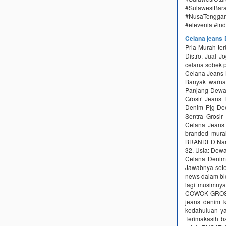
#SulawesiBa
#NusaTenggara
#elevenia #in
Celana jeans
Pria Murah ter
Distro. Jual 
celana sobek 
Celana Jeans 
Banyak warna 
Panjang Dewas
Grosir Jean
Denim Pjg Dew
Sentra Grosi
Celana Jeans
branded mura
BRANDED Nama 
32. Usia: Dew
Celana Denim
Jawabnya setel
news dalam blog
lagi musimnya
COWOK GROSI
jeans denim 
kedahuluan ya
Terimakasih b