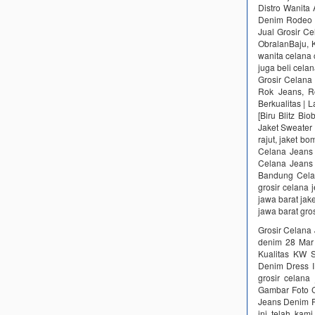
Distro Wanit
Denim Rodeo A
Jual Grosir C
ObralanBaju, 
wanita celana 
juga beli cela
Grosir Celana
Rok Jeans, R
Berkualitas | 
[Biru Blitz Bi
Jaket Sweater
rajut, jaket bo
Celana Jeans 
Celana Jeans
Bandung Celan
grosir celana 
jawa barat jake
jawa barat gro
Grosir Celana
denim 28 Mar
Kualitas KW 
Denim Dress I
grosir celana
Gambar Foto C
Jeans Denim Pr
ini telah kam