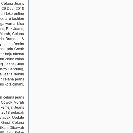
 Celana Jeans
ah 26 Des 2018
ri toko online
edia p fashion
gga warna, bisa
ans, Rok Jeans,
 Murah, Celana
ria Branded &
nny Jeans Denim
sil pria Grosir
er baju atasan
lana chino chino
eg Jeans) Jual
stro Bandung,
na jeans denim
or celana jeans
ans kota cimahi,
r celana jeans
h Cowok Murah
skemeja Jeans
r 2018 pelapak
pelapak Update
 Grosir Celana
pilkan. Dibawah
300 Juta Bulan