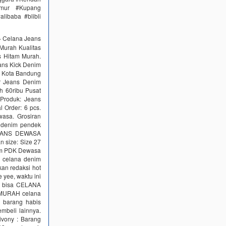
imur #Kupang
libaba #blibli
› Celana Jeans
 Murah Kualitas
s Hitam Murah.
ans Kick Denim
i Kota Bandung
ir Jeans Denim
h 60ribu Pusat
roduk: Jeans
 Order: 6 pcs.
asa. Grosiran
 denim pendek
#JEANS DEWASA
 size: Size 27
nim PDK Dewasa
 celana denim
kan redaksi hot
e yee, waktu ini
pa bisa CELANA
MURAH celana
 barang habis
mbeli lainnya.
ivony : Barang