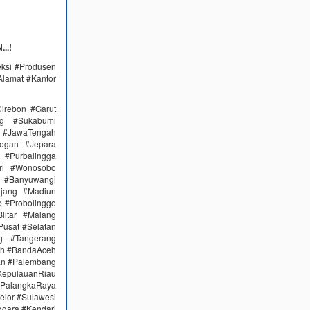
..!
eksi #Produsen
Alamat #Kantor
irebon #Garut
ng #Sukabumi
 #JawaTengah
ogan #Jepara
#Purbalingga
ri #Wonosobo
n #Banyuwangi
ajang #Madiun
 #Probolinggo
itar #Malang
Pusat #Selatan
g #Tangerang
eh #BandaAceh
an #Palembang
epulauanRiau
PalangkaRaya
elor #Sulawesi
ggara #Kendari