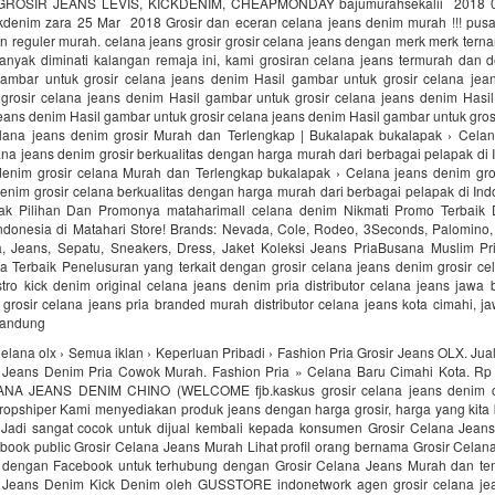
ROSIR JEANS LEVIS, KICKDENIM, CHEAPMONDAY bajumurahsekalii 2018 03
ickdenim zara 25 Mar 2018 Grosir dan eceran celana jeans denim murah !!! pusat
an reguler murah. celana jeans grosir grosir celana jeans dengan merk merk terna
anyak diminati kalangan remaja ini, kami grosiran celana jeans termurah dan d
mbar untuk grosir celana jeans denim Hasil gambar untuk grosir celana jea
grosir celana jeans denim Hasil gambar untuk grosir celana jeans denim Hasi
jeans denim Hasil gambar untuk grosir celana jeans denim Hasil gambar untuk gros
lana jeans denim grosir Murah dan Terlengkap | Bukalapak bukalapak › Cela
lana jeans denim grosir berkualitas dengan harga murah dari berbagai pelapak di 
denim grosir celana Murah dan Terlengkap bukalapak › Celana jeans denim gros
enim grosir celana berkualitas dengan harga murah dari berbagai pelapak di In
k Pilihan Dan Promonya‎ mataharimall celana denim‎ Nikmati Promo Terbai
ndonesia di Matahari Store! Brands: Nevada, Cole, Rodeo, 3Seconds, Palomino, 
, Jeans, Sepatu, Sneakers, Dress, Jaket Koleksi Jeans PriaBusana Muslim Pri
a Terbaik Penelusuran yang terkait dengan grosir celana jeans denim grosir ce
stro kick denim original celana jeans denim pria distributor celana jeans jawa b
 grosir celana jeans pria branded murah distributor celana jeans kota cimahi, ja
bandung
elana olx › Semua iklan › Keperluan Pribadi › Fashion Pria Grosir Jeans OLX. Jua
 Jeans Denim Pria Cowok Murah. Fashion Pria » Celana Baru Cimahi Kota. Rp 
A JEANS DENIM CHINO (WELCOME fjb.kaskus grosir celana jeans denim 
dropshiper Kami menyediakan produk jeans dengan harga grosir, harga yang kita 
Jadi sangat cocok untuk dijual kembali kepada konsumen Grosir Celana Jeans 
book public Grosir Celana Jeans Murah Lihat profil orang bernama Grosir Celan
 dengan Facebook untuk terhubung dengan Grosir Celana Jeans Murah dan te
 Jeans Denim Kick Denim oleh GUSSTORE indonetwork agen grosir celana je