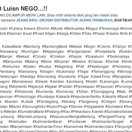
 Luisn NEGO...!!
 DICAMPUR MERK LAIN. (bisa milih selama stok yang lain masih ada)
s bersama
JEANS BRO: GROSIR
DISTRIBUTOR JEANS TERMURAH
, BUKTIKAN.
ributor #Celana #Jeans #Denim #Murah #Berkualitas #Bagus #Terpercaya #Konv
brik #Garmen #Jual #Pusat #Agen #Harga #Order #Toko #Pesan #Usaha #Info #
i #JawaBarat #Bandung #BandungBarat #Bekasi #Bogor #Ciamis #Cianjur #C
#Karawang #Kuningan #Majalengka #Pangandaran #Purwakarta #Suba
Banjar #Bekasi #Cimahi #Cirebon #Depok #Sukabumi #Tasikmalaya
ra #Banyumas #Batang #Blora #Boyolali #Brebes #Cilacap #Demak #Grob
r #Kebumen #Klaten #Kudus #Magelang #Pati #Pekalongan #Pemalang 
#Rembang #Semarang #Sragen #Sukoharjo #Tegal #Temanggung #Wonogi
ekalongan #Salatiga #Semarang #Surakarta #Tegal #JawaTimur #Bangkala
onegoro #Bondowoso #Gresik #Jember #Jombang #Kediri #Lamongan #Lum
lang #Mojokerto #Nganjuk #Ngawi #Pacitan #Pamekasan #Pasuruan #Ponorogo
idoarjo #Situbondo #Sumenep #Sumenep #Tuban #Tulungagung #Batu #Bl
asuruan #Probolinggo #Surabaya #Jakarta #KepulauanSeribu #Jakarta #Barat #
ra #banten #Lebak #Pandeglang #Serang #Tangerang #Cilegon #Seran
latan #Bantul #GunungKidul #KulonProgo #Sleman #Yogyakarta #Sumatera #Ac
ra #Medan #SumateraBarat #Padang #Riau #Pekanbaru #Jambi #SumateraSelat
Lampung #BandarLampung #KepulauanBangkaBelitung #PangkalPinang #K
ang #Kalimatan #KalimantanBarat #Pontianak #KalimantanTengah #
latan #Banjarmasin #KalimantanTimur #Samarinda #KalimantanUtara #TanjungS
a #Manado #SulawesiTengah #Palu #SulawesiSelatan #Makassar #SulawesiTen