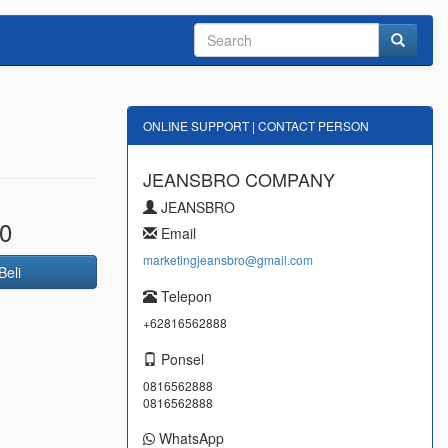
ONLINE SUPPORT | CONTACT PERSON
JEANSBRO COMPANY
JEANSBRO
0
Email
marketingjeansbro@gmail.com
Beli
Telepon
+62816562888
Ponsel
0816562888
0816562888
WhatsApp