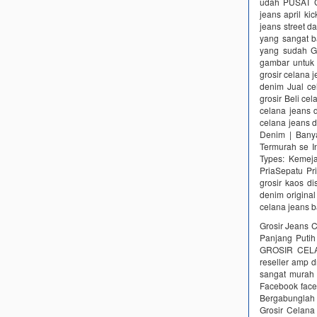
udah PUSAT G
jeans april k
jeans street d
yang sangat b
yang sudah Ga
gambar untuk 
grosir celana 
denim Jual ce
grosir Beli ce
celana jeans 
celana jeans d
Denim | Banya
Termurah se I
Types: Kemeja
PriaSepatu Pri
grosir kaos di
denim original
celana jeans 
Grosir Jeans C
Panjang Putih
GROSIR CELAN
reseller amp 
sangat murah 
Facebook face
Bergabunglah
Grosir Celana