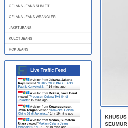
CELANA JEANS SLIM FIT
CELANA JEANS WRANGLER
JAKET JEANS
KULOT JEANS
ROK JEANS
Live Traffic Feed
A visitor from
Jakarta, Jakarta
Raya
viewed "
0816562888 BROJEANS :
Pabrik Konveksi &…
"
14 mins ago
A visitor from
Bekasi, Jawa Barat
viewed "
Produsen Celana Twill 04 di
Jakarta
"
15 mins ago
A visitor from
Ketanggungan,
Jawa Tengah
viewed "
Konveksi Celana
Chino 02 di Jakarta…
"
1 hr 19 mins ago
KHUSUS
A visitor from
Medan, Sumatera
SEUMUR 
Utara
viewed "
Maklun Celana Jeans
Wrangler 07 di…
"
1 hr 19 mins ago