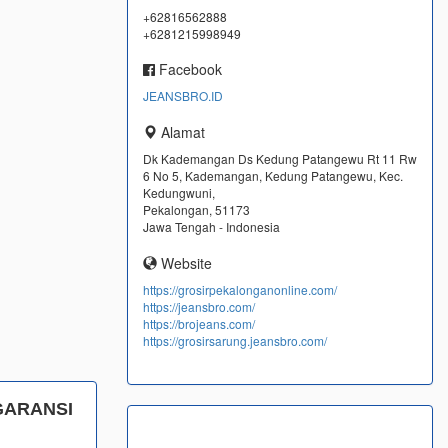
+62816562888
+6281215998949
Facebook
JEANSBRO.ID
Alamat
Dk Kademangan Ds Kedung Patangewu Rt 11 Rw
6 No 5, Kademangan, Kedung Patangewu, Kec.
Kedungwuni,
Pekalongan, 51173
Jawa Tengah - Indonesia
Website
https://grosirpekalonganonline.com/
https://jeansbro.com/
https://brojeans.com/
https://grosirsarung.jeansbro.com/
GARANSI