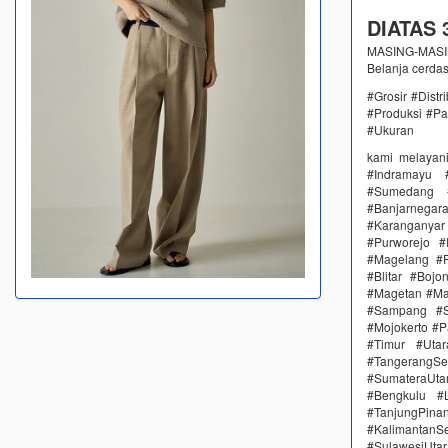
DIATAS 3
MASING-MASING
Belanja cerda
#Grosir #Dist
#Produksi #Pa
#Ukuran
kami melayan
#Indramayu 
#Sumedang #
#Banjarnega
#Karanganya
#Purworejo 
#Magelang #P
#Blitar #Boj
#Magetan #Ma
#Sampang #S
#Mojokerto #P
#Timur #Uta
#TangerangSe
#SumateraUta
#Bengkulu #
#TanjungPin
#KalimantanSe
#SulawesiUtar