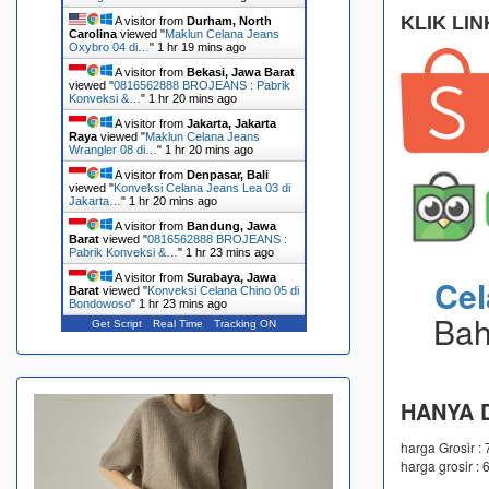
KLIK LIN
A visitor from
Durham, North
Carolina
viewed "
Maklun Celana Jeans
Oxybro 04 di…
"
1 hr 19 mins ago
A visitor from
Bekasi, Jawa Barat
viewed "
0816562888 BROJEANS : Pabrik
Konveksi &…
"
1 hr 20 mins ago
A visitor from
Jakarta, Jakarta
Raya
viewed "
Maklun Celana Jeans
Wrangler 08 di…
"
1 hr 20 mins ago
A visitor from
Denpasar, Bali
viewed "
Konveksi Celana Jeans Lea 03 di
Jakarta…
"
1 hr 20 mins ago
A visitor from
Bandung, Jawa
Barat
viewed "
0816562888 BROJEANS :
Pabrik Konveksi &…
"
1 hr 23 mins ago
A visitor from
Surabaya, Jawa
Ce
Barat
viewed "
Konveksi Celana Chino 05 di
Bondowoso
"
1 hr 23 mins ago
Bah
Get Script
Real Time
Tracking ON
HANYA D
harga Grosir :
harga grosir : 