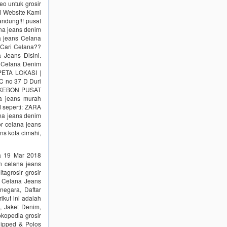
o untuk grosir
i Website Kami
ndung!!! pusat
ana jeans denim
na jeans Celana
 Cari Celana??
 Jeans Disini.
 Celana Denim
 PETA LOKASI |
 no 37 D Duri
H KEBON PUSAT
 jeans murah
 seperti: ZARA
na jeans denim
or celana jeans
ans kota cimahi,
a 19 Mar 2018
 celana jeans
agrosir grosir
r Celana Jeans
negara, Daftar
ikut ini adalah
s, Jaket Denim,
opedia grosir
ipped & Polos