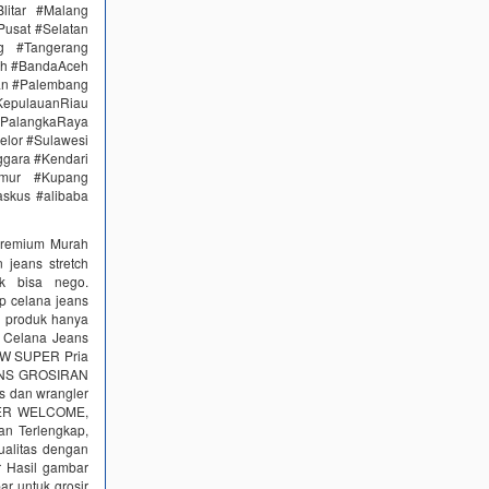
itar #Malang
Pusat #Selatan
g #Tangerang
eh #BandaAceh
an #Palembang
epulauanRiau
PalangkaRaya
elor #Sulawesi
ggara #Kendari
imur #Kupang
skus #alibaba
Premium Murah
jeans stretch
k bisa nego.
ip celana jeans
 produk hanya
r Celana Jeans
KW SUPER Pria
JEANS GROSIRAN
s dan wrangler
ER WELCOME,
n Terlengkap,
ualitas dengan
r Hasil gambar
ar untuk grosir