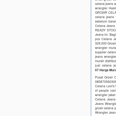
celana jeans w
wrangler Hasi
GROSIR CELA
celana jeans
sebelum bara
Celana Jeans 
READY STOCK 
Jeans ini. Bag
pcs Celana J
329.000 Grosi
wrangler mura
supplier cela
jeans wrangler
murah distribu
jual celana 
07 Harga Mur
Pusat Grosir 
0858705603
Celana Levi's 
of people nam
wrangler jaket
Celana Jeans 
Jeans Wrangle
grosir celana 
Wrangler Jean