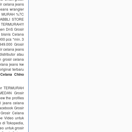
ir celana jeans
jeans wrangler
IA MURAH %7C
URABBLI STORE
! TERMURAH!!!
gen DnS Grosir
bisnis Celana
000 pcs *min. 3
49.000 Grosir
r celana jeans
stributor atau
 grosir celana
celana jeans kw
riginal terbaru
r Celana Chino
ngler TERMURAH
EDAN Grosir
ew the profiles
l jeans celana
facebook Grosir
 Grosir Celana
be Video untuk
e di Tokopedia,
o untuk grosir