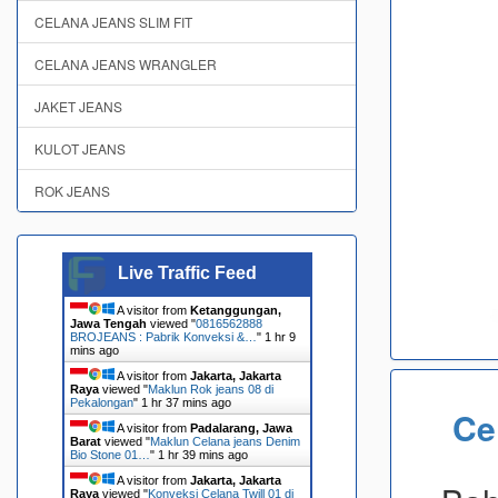
CELANA JEANS SLIM FIT
CELANA JEANS WRANGLER
JAKET JEANS
KULOT JEANS
ROK JEANS
Live Traffic Feed
A visitor from
Ketanggungan,
Jawa Tengah
viewed "
0816562888
BROJEANS : Pabrik Konveksi &…
"
1 hr 9
mins ago
A visitor from
Jakarta, Jakarta
Raya
viewed "
Maklun Rok jeans 08 di
Pekalongan
"
1 hr 37 mins ago
Ce
A visitor from
Padalarang, Jawa
Barat
viewed "
Maklun Celana jeans Denim
Bio Stone 01…
"
1 hr 39 mins ago
A visitor from
Jakarta, Jakarta
Raya
viewed "
Konveksi Celana Twill 01 di