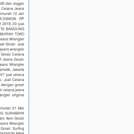
LOIS dan Jogger
l Celana Jeans
ermurah 12 Jan
A DISKON : RP
9 2018 03 jual
KARTA BANDUNG
ERMURAH TOKO
Jeans Wrangler
Grosir. Jual
jeans wrangler
rosir Celana
 Jeans Grosir,
Jeans Wrangler
metik, Jakarta
07 jual celana
i. Jual Celana
 dengan grosir
ir celana jeans
ngler original
rmurah 21 Mar
UNG SURABAYA
m Item Grosir
 Jeans Wrangler
Grosir Surfing
h. FASHION PRIA