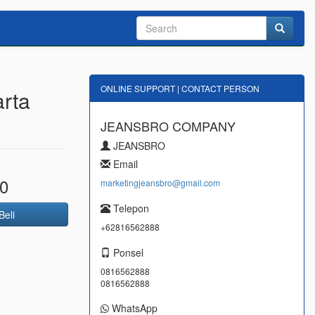
ONLINE SUPPORT | CONTACT PERSON
arta
JEANSBRO COMPANY
JEANSBRO
Email
0
marketingjeansbro@gmail.com
Telepon
Beli
+62816562888
Ponsel
0816562888
0816562888
WhatsApp