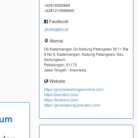
+62816562888
+6281215998949
Facebook
JEANSBRO.ID
Alamat
Dk Kademangan Ds Kedung Patangewu Rt 11 Rw
6 No 5, Kademangan, Kedung Patangewu, Kec.
Kedungwuni,
Pekalongan, 51173
Jawa Tengah - Indonesia
Website
https://grosirpekalonganonline.com/
https://jeansbro.com/
https://brojeans.com/
https://grosirsarung.jeansbro.com/
ium