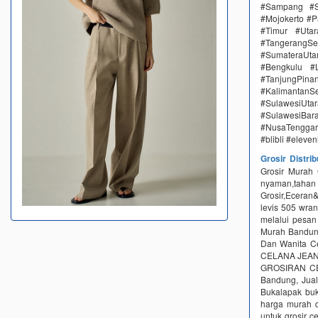
#Sampang #S
#Mojokerto #P
#Timur #Uta
#TangerangSe
#SumateraUta
#Bengkulu #
#TanjungPin
#KalimantanSe
#SulawesiUtar
#SulawesiBa
#NusaTenggar
#blibli #eleve
Grosir Distri
Grosir Murah
nyaman,taha
Grosir,Eceran&
levis 505 wr
melalui pesan
Murah Bandun
Dan Wanita Ce
CELANA JEANS 
GROSIRAN C
Bandung, Jua
Bukalapak buk
harga murah d
untuk grosir c