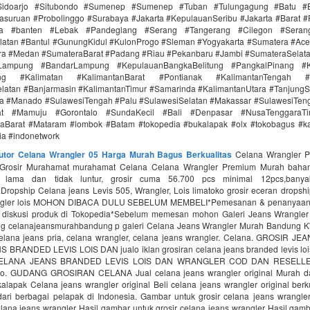
idoarjo #Situbondo #Sumenep #Sumenep #Tuban #Tulungagung #Batu #Bl
asuruan #Probolinggo #Surabaya #Jakarta #KepulauanSeribu #Jakarta #Barat #
ra #banten #Lebak #Pandeglang #Serang #Tangerang #Cilegon #Seran
latan #Bantul #GunungKidul #KulonProgo #Sleman #Yogyakarta #Sumatera #Ac
ra #Medan #SumateraBarat #Padang #Riau #Pekanbaru #Jambi #SumateraSelat
Lampung #BandarLampung #KepulauanBangkaBelitung #PangkalPinang #K
ang #Kalimatan #KalimantanBarat #Pontianak #KalimantanTengah #
latan #Banjarmasin #KalimantanTimur #Samarinda #KalimantanUtara #TanjungS
a #Manado #SulawesiTengah #Palu #SulawesiSelatan #Makassar #SulawesiTen
rat #Mamuju #Gorontalo #SundaKecil #Bali #Denpasar #NusaTenggaraT
aBarat #Mataram #lombok #Batam #tokopedia #bukalapak #olx #tokobagus #ka
nia #indonetwork
butor Celana Wrangler 05 Harga Murah Bagus Berkualitas
Celana Wrangler 
 Grosir Murahamat murahamat Celana Celana Wrangler Premium Murah bahan 
n lama dan tidak luntur, grosir cuma 56.700 pcs minimal 12pcs,banya
Dropship Celana jeans Levis 505, Wrangler, Lois limatoko grosir eceran dropsh
angler lois MOHON DIBACA DULU SEBELUM MEMBELI*Pemesanan & penanyaan
 diskusi produk di Tokopedia*Sebelum memesan mohon Galeri Jeans Wrangle
g celanajeansmurahbandung p galeri Celana Jeans Wrangler Murah Bandung 
lana jeans pria, celana wrangler, celana jeans wrangler. Celana. GROSIR 
BRANDED LEVIS LOIS DAN jualo iklan grosiran celana jeans branded levis loi
ELANA JEANS BRANDED LEVIS LOIS DAN WRANGLER COD DAN RESELL
lo. GUDANG GROSIRAN CELANA Jual celana jeans wrangler original Murah da
alapak Celana jeans wrangler original Beli celana jeans wrangler original berk
ari berbagai pelapak di Indonesia. Gambar untuk grosir celana jeans wrangle
elana jeans wrangler Hasil gambar untuk grosir celana jeans wrangler Hasil gamb