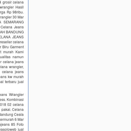
grosir celana
wrangler Hasil
a Rp 98ribu.
wrangler 30 Mar
YA SEMARANG
 Celana Jeans
URAH BANDUNG
 CELANA JEANS
reseller celana
er Biru Garment
nt murah Kami
ualitas namun
ir celana jeans
lana wrangler,
r celana jeans
 jeans kw murah
al terbaru jual
Jeans Wrangler
ress. Kombinasi
2018 02 celana
 pakai. Celana
 Bandung Ceala
 termurah 6 Mar
ajeans 85 Foto
yasoloweb jual