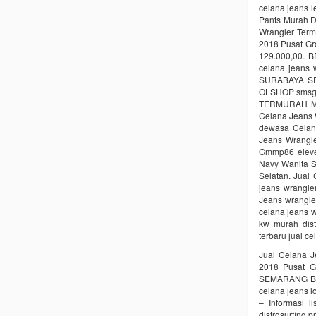
celana jeans l
Pants Murah D
Wrangler Term
2018 Pusat G
129.000,00. B
celana jeans
SURABAYA SE
OLSHOP smsgro
TERMURAH MU
Celana Jeans 
dewasa Cela
Jeans Wrangle
Gmmp86 eleven
Navy Wanita S
Selatan. Jual
jeans wrangle
Jeans wrangle
celana jeans w
kw murah dist
terbaru jual c
Jual Celana 
2018 Pusat 
SEMARANG BAL
celana jeans l
– Informasi l
distrosurfing 