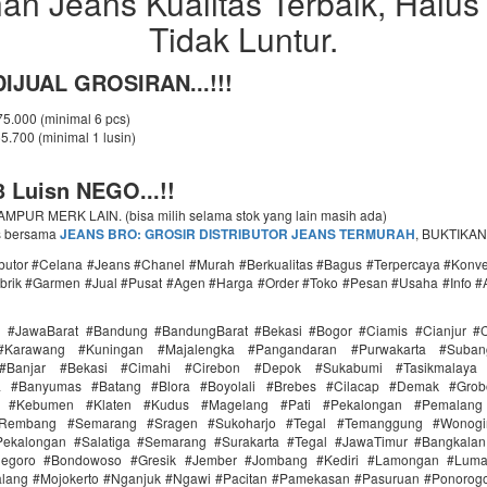
an Jeans Kualitas Terbaik, Halus
Tidak Luntur.
IJUAL GROSIRAN...!!!
 75.000 (minimal 6 pcs)
65.700 (minimal 1 lusin)
 Luisn NEGO...!!
PUR MERK LAIN. (bisa milih selama stok yang lain masih ada)
s bersama
JEANS BRO: GROSIR DISTRIBUTOR JEANS TERMURAH
, BUKTIKAN
ributor #Celana #Jeans #Chanel #Murah #Berkualitas #Bagus #Terpercaya #Konv
brik #Garmen #Jual #Pusat #Agen #Harga #Order #Toko #Pesan #Usaha #Info #
i #JawaBarat #Bandung #BandungBarat #Bekasi #Bogor #Ciamis #Cianjur #C
#Karawang #Kuningan #Majalengka #Pangandaran #Purwakarta #Suba
Banjar #Bekasi #Cimahi #Cirebon #Depok #Sukabumi #Tasikmalaya
ra #Banyumas #Batang #Blora #Boyolali #Brebes #Cilacap #Demak #Grob
r #Kebumen #Klaten #Kudus #Magelang #Pati #Pekalongan #Pemalang 
#Rembang #Semarang #Sragen #Sukoharjo #Tegal #Temanggung #Wonogi
ekalongan #Salatiga #Semarang #Surakarta #Tegal #JawaTimur #Bangkala
onegoro #Bondowoso #Gresik #Jember #Jombang #Kediri #Lamongan #Lum
lang #Mojokerto #Nganjuk #Ngawi #Pacitan #Pamekasan #Pasuruan #Ponorogo