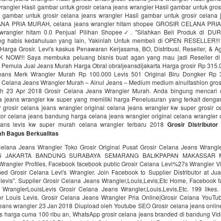
rangler Hasil gambar untuk grosir celana jeans wrangler Hasil gambar untuk gros
l gambar untuk grosir celana jeans wrangler Hasil gambar untuk grosir celana 
NA PRIA MURAH, celana jeans wrangler hitam shopee GROSIR CELANA PR
 wrangler hitam 0.0 Penjual Pilihan Shopee✓. "Silahkan Beli Produk di D
ng habis kedahuluan yang lain, Yakinlah Untuk membeli di OPEN RESELLER!!
Harga Grosir. Levi's kaskus Penawaran Kerjasama, BO, Distribusi, Reseller, & A
NOW!!! Saya membuka peluang bisnis buat agan yang mau jadi Reseller di 
i Pemula Jual Jeans Murah Harga Obral obraljeansdijakarta Harga grosir Rp 315.
eans Merk Wrangler Murah Rp 100.000 Levis 501 Original Biru Dongker Rp 3
r Celana Jeans Wrangler Murah – Ainul Jeans – Medium medium ainulfashion grosi
h 23 Apr 2018 Grosir Celana Jeans Wrangler Murah. Anda bingung mencari di
na jeans wrangler kw super yang memiliki harga Penelusuran yang terkait dengan
 grosir celana jeans wrangler original celana jeans wrangler kw super grosir 
tor celana jeans bandung harga celana jeans wrangler original celana wrangler o
jeans levis kw super murah celana wrangler terbaru 2018
Grosir Distributo
ah Bagus Berkualitas
Celana Jeans Wrangler Toko Grosir Original Pusat Grosir Celana Jeans Wra
06 JAKARTA BANDUNG SURABAYA SEMARANG BALIKPAPAN MAKASSAR M
Wrangler Profiles, Facebook facebook public Grosir Celana Levi%27s Wrangler Vi
ed Grosir Celana Levi's Wrangler. Join Facebook to Supplier Distributor at Jua
 levis". Supplier Grosir Celana Jeans Wrangler,Louis,Levis,Etc Home, Facebook 
WranglerLouisLevis Grosir Celana Jeans Wrangler,Louis,Levis,Etc. 199 likes.
r Louis Levis. Grosir Celana Jeans Wrangler Pria Online|Grosir Celana YouTu
jeans wrangler 23 Jan 2018 Diupload oleh Youtube SEO Grosir celana jeans onlin
s harga cuma 100 ribu an, WhatsApp grosir celana jeans branded di bandung Vide