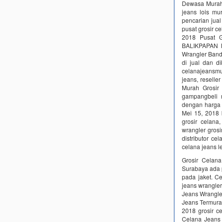
Dewasa Murah
jeans lois mu
pencarian j
pusat grosir c
2018 Pusat
BALIKPAPAN M
Wrangler Ba
di jual dan 
celanajeansmur
jeans, reselle
Murah Grosir
gampangbeli 
dengan harga l
Mei 15, 2018 
grosir celana
wrangler grosi
distributor ce
celana jeans l
Grosir Celana
Surabaya ada p
pada jaket. C
jeans wrangle
Jeans Wrangle
Jeans Termurah
2018 grosir c
Celana Jeans 