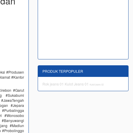
 dan
PRODUK TERPOPULER
eksi #Produsen
Alamat #Kantor
Rok jeans 01
Kulot Jeans 01
Kulot jeans 02
irebon #Garut
ng #Sukabumi
 #JawaTengah
ogan #Jepara
#Purbalingga
ri #Wonosobo
n #Banyuwangi
ajang #Madiun
 #Probolinggo