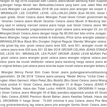
wrangler 30 Agt 2018 Diupload oleh Celana Jeans Murah Bandung Kami Supplier
g,dengan harga Murah dan Berkualitas,Celana yang kami Jual Jaket Nike Ad
Levis Wrangler Lea yudhikaka 2018 08 jual celana jean wrangler lee cooper 4
 WRANGLER, LEE COOPER, LEVIS, LEA,LOIS,DC,ZARA (Ecer 95.000, Grosir 8
 super grade. Grosir Celana Jeans Wrangler, Pusat Grosir Cimahi grosircimahi ta
r Grosiran Celana Jeans Murah Grosiran Celana Jeans Murah di Bandung da
ng saat ini sedang mencari celana jeans harga Jual Grosir Celana Jeans Wr
 Tokopedia tokopedia juragancelanamur grosir celana jeans wrangler 23 Jun 20
Wrangler,Grosir Celana Jeans dengan harga Rp 85.000 dari toko online Juragan
eans Wrangler, harga online terbaik di Indonesia, iPrice iprice wrangler pakaian
WRANGLER Blue Black Biru Dongker Original Regular Standar Wrangler celana s
nita grosir big size. grosir celana jeans levis 505, levis 501, wrangler murah di
ir celana jeans levis 505 levis 501 25 Mei 2018 GROSIR CELANA JEANS STA
505, LEVIS 501, WRANGLER, LEA PUSAT GROSIR JEANS LEVIS MURAH Pene
 grosir celana jeans wrangler grosir celana jeans wrangler original celana je
celana jeans kw murah distributor celana jeans bandung harga celana jeans wra
r original terbaru jual celana jeans levis kw super murah celana wrangler terbaru
 Wrangler Skinny Pensil Slim Cowo Grosir Jeans gudangjeansmurahbandung
nypensilslim. 29 Okt 2018 *Celana jeans panjang *Model Skinny *Untuk Cowo (P
ngker, Hitam Garment, Hitam Pekat, Biru Bioblitz (Biru Grosir Celana Jeans Wrang
aproduk produk 41 Grosir Celana Jeans Wrangler 01 di Bogor Celana JEANS 
walitas Terbaik, Halus dan Tidak Luntur. HANYA DIJUAL GROSIRAN !!! harga G
s) Grosir Celana Jeans Wrangler 05 di Batu jeansbro.rajaproduk produk 45 Grosi
i Batu Celana JEANS Premium Murah Bahan Jeans Kwalitas Terbaik, Halus dan
GROSIRAN !!! harga Grosir : 75.000 (minimal 6 pcs) Celana Jeans Pria Wran
ung grosiranbandung tag celana jeans pria wrangler Sentra Grosir Celana Jean