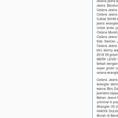
celana jeans 
Jeans Bandun
Celana Jeans 
Celana Jeans
Coklat Slimfit
jeans wrangle
Untuk anda ya
Celana Murah,
Celana Jeans 
Kab. Sleman. J
Celana Jeans 
biru skinny wa
2018 05 gros
MERK LEVIS 
terkait dengan
super grosir 
celana wrangle
Celana Jeans
wrangler skin
warna: Biru Do
jeansbro.raj
Bahan Jeans K
(minimal 6 pc
Wrangler 05 d
HANYA DIJUAL 
Murah di Band