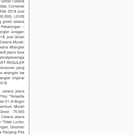
 Grosir Celana
idas Converse
 Feb 2018 Jual
5.000). LEVIS
g grosir celana
n Pekalongan –
angler Juragan
18 Jual Grosir
 Celana Murah,
 jeans Wrangler
oft jeans blue
strostyleremaja
NDART REGULER
lusuran yang
ans wrangler kw
ngler original
 2018
 celana jeans
ria) *Tersedia
ler 01 di Bogor
Premium Murah
rosir : 75.000
r Celana Jeans
 Tidak Luntur.
gler, Grosiran
s Panjang Pria