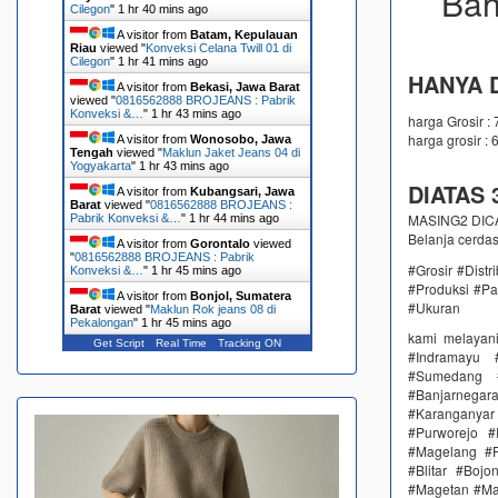
Bah
Cilegon
"
1 hr 40 mins ago
A visitor from
Batam, Kepulauan
Riau
viewed "
Konveksi Celana Twill 01 di
Cilegon
"
1 hr 41 mins ago
HANYA D
A visitor from
Bekasi, Jawa Barat
viewed "
0816562888 BROJEANS : Pabrik
Konveksi &…
"
1 hr 43 mins ago
harga Grosir :
harga grosir : 
A visitor from
Wonosobo, Jawa
Tengah
viewed "
Maklun Jaket Jeans 04 di
Yogyakarta
"
1 hr 43 mins ago
DIATAS 3
A visitor from
Kubangsari, Jawa
Barat
viewed "
0816562888 BROJEANS :
MASING2 DICAM
Pabrik Konveksi &…
"
1 hr 44 mins ago
Belanja cerda
A visitor from
Gorontalo
viewed
"
0816562888 BROJEANS : Pabrik
#Grosir #Dist
Konveksi &…
"
1 hr 45 mins ago
#Produksi #Pa
A visitor from
Bonjol, Sumatera
#Ukuran
Barat
viewed "
Maklun Rok jeans 08 di
Pekalongan
"
1 hr 45 mins ago
kami melayan
Get Script
Real Time
Tracking ON
#Indramayu 
#Sumedang #
#Banjarnega
#Karanganya
#Purworejo 
#Magelang #P
#Blitar #Boj
#Magetan #Ma