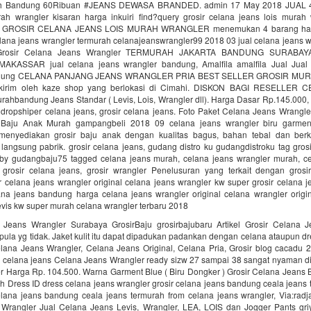
 Bandung 60Ribuan #JEANS DEWASA BRANDED. admin 17 May 2018 JUAL 4 
rah wrangler kisaran harga inkuiri find?query grosir celana jeans lois murah 
ual GROSIR CELANA JEANS LOIS MURAH WRANGLER menemukan 4 barang harg
elana jeans wrangler termurah celanajeanswrangler99 2018 03 jual celana jeans 
 Grosir Celana Jeans Wrangler TERMURAH JAKARTA BANDUNG SURABA
AKASSAR jual celana jeans wrangler bandung, Amalfila amalfila Jual Jual
ndung CELANA PANJANG JEANS WRANGLER PRIA BEST SELLER GROSIR M
dikirim oleh kaze shop yang berlokasi di Cimahi. DISKON BAGI RESELLER
ahbandung Jeans Standar ( Levis, Lois, Wrangler dll). Harga Dasar Rp.145.000, 
r dropshiper celana jeans, grosir celana jeans. Foto Paket Celana Jeans Wrangl
 Baju Anak Murah gampangbeli 2018 09 celana jeans wrangler biru garme
menyediakan grosir baju anak dengan kualitas bagus, bahan tebal dan berk
angsung pabrik. grosir celana jeans, gudang distro ku gudangdistroku tag gros
by gudangbaju75 tagged celana jeans murah, celana jeans wrangler murah, ce
, grosir celana jeans, grosir wrangler Penelusuran yang terkait dengan grosi
r celana jeans wrangler original celana jeans wrangler kw super grosir celana
lana jeans bandung harga celana jeans wrangler original celana wrangler origin
evis kw super murah celana wrangler terbaru 2018
 Jeans Wrangler Surabaya GrosirBaju grosirbajubaru Artikel Grosir Celana 
ula yg tidak. Jaket kulit itu dapat dipadukan padankan dengan celana ataupun d
elana Jeans Wrangler, Celana Jeans Original, Celana Pria, Grosir blog cacadu 
r celana jeans Celana Jeans Wrangler ready sizw 27 sampai 38 sangat nyaman di
r Harga Rp. 104.500. Warna Garment Blue ( Biru Dongker ) Grosir Celana Jeans
 Dress ID dress celana jeans wrangler grosir celana jeans bandung ceala jeans
elana jeans bandung ceala jeans termurah from celana jeans wrangler, Via:radj
Wrangler Jual Celana Jeans Levis, Wrangler, LEA, LOIS dan Jogger Pants gri