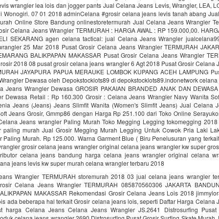
evis wrangler lea lois dan jogger pants Jual Celana Jeans Levis, Wrangler, LEA, 
i Wonogiri. 07 01 2018 adminCelana #grosir celana jeans levis tanah abang Jua
urah Online Store Bandung onlinestoretermurah Jual Celana Jeans Wrangler T
rosir Celana Jeans Wrangler TERMURAH : HARGA AWAL : RP 159.000,00. HARG
ELI SEKARANG agen celana tactical: jual Celana Jeans Wrangler jualcelana9
 wrangler 25 Mar 2018 Pusat Grosir Celana Jeans Wrangler TERMURAH JA
MARANG BALIKPAPAN MAKASSAR Pusat Grosir Celana Jeans Wrangler T
sir 2018 08 pusat grosir celana jeans wrangler 6 Agt 2018 Pusat Grosir Celana 
RAH JAYAPURA PAPUA MERAUKE LOMBOK KUPANG ACEH LAMPUNG Pusat 
Wrangler Dewasa oleh Depokstocklots89 di depokstocklots89.indonetwork celana 
na Jeans Wrangler Dewasa GROSIR PAKAIAN BRANDED ANAK DAN DEWASA G
r Dewasa Retail : Rp 160.300 Grosir : Celana Jeans Wrangler Navy Wanita Soft
ia Jeans (Jeans) Jeans Slimfit Wanita (Women's Slimfit Jeans) Jual Celana 
oft Jeans Grosir, Gmmp86 dengan Harga Rp 251.100 dari Toko Online Serayukos
 Celana Jeans wrangler Paling Murah Toko Megging Legging tokomegging 2018 
r paling murah Jual Grosir Megging Murah Legging Untuk Cowok Pria Laki Lak
r Paling Murah. Rp 125.000. Warna Garment Blue ( Biru Penelusuran yang terkait
rangler grosir celana jeans wrangler original celana jeans wrangler kw super gros
ributor celana jeans bandung harga celana jeans wrangler original celana wra
elana jeans levis kw super murah celana wrangler terbaru 2018
Jeans Wrangler TERMURAH storemurah 2018 03 jual celana jeans wrangler te
Grosir Celana Jeans Wrangler TERMURAH 085870560306 JAKARTA BAND
IKPAPAN MAKASSAR Rekomendasi Grosir Celana Jeans Lois 2018 jimmylora
ois ada beberapa hal terkait Grosir celana jeans lois, seperti Daftar Harga Celana
ist harga Celana Jeans Celana Jeans Wrangler JS.2641 Distrosurfing Pusat 
produk celana jeans wrangler 2690 Distrosurfing Pusat Grosir Surfing Skate Mura