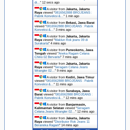
di…
"
13 secs ago
A visitor from
Jakarta, Jakarta
Raya
viewed "
0816562888 BROJEANS :
Pabrik Konveksi &…
"
1 min ago
A visitor from
Bekasi, Jawa Barat
viewed "
0816562888 BROJEANS : Pabrik
Konveksi &…
"
3 mins ago
A visitor from
Jakarta, Jakarta
Raya
viewed "
Maklun Rok jeans 09 di
Surakarta
"
4 mins ago
A visitor from
Purwokerto, Jawa
Tengah
viewed "
Aneka Ragam Celana
Chino 02 Bervarisi
"
7 mins ago
A visitor from
Jakarta, Jakarta
Raya
viewed "
Seragam Celana Jeans
Wrangler 02…
"
9 mins ago
A visitor from
Kediri, Jawa Timur
viewed "
0816562888 BROJEANS : Pabrik
Konveksi &…
"
11 mins ago
A visitor from
Surabaya, Jawa
Barat
viewed "
0816562888 BROJEANS :
Pabrik Konveksi &…
"
12 mins ago
A visitor from
Banjarmasin,
Kalimantan Selatan
viewed "
Seragam
Celana Jeans Wrangler 02…
"
12 mins ago
A visitor from
Jakarta, Jakarta
Raya
viewed "
Distributor Rok Jeans 11
Beraneka Ragam
"
14 mins ago