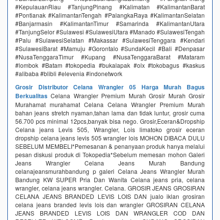
#KepulauanRiau #TanjungPinang #Kalimatan #KalimantanBarat
#Pontianak #KalimantanTengah #PalangkaRaya #KalimantanSelatan
#Banjarmasin #KalimantanTimur #Samarinda #KalimantanUtara
#TanjungSelor #Sulawesi #SulawesiUtara #Manado #SulawesiTengah
#Palu #SulawesiSelatan #Makassar #SulawesiTenggara #Kendari
#SulawesiBarat #Mamuju #Gorontalo #SundaKecil #Bali #Denpasar
#NusaTenggaraTimur #Kupang #NusaTenggaraBarat #Mataram
#lombok #Batam #tokopedia #bukalapak #olx #tokobagus #kaskus
#alibaba #blibli #elevenia #indonetwork
Grosir Distributor Celana Wrangler 05 Harga Murah Bagus
Berkualitas
Celana Wrangler Premium Murah Grosir Murah Grosir
Murahamat murahamat Celana Celana Wrangler Premium Murah
bahan jeans stretch nyaman,tahan lama dan tidak luntur, grosir cuma
56.700 pcs minimal 12pcs,banyak bisa nego. Grosir,Eceran&Dropship
Celana jeans Levis 505, Wrangler, Lois limatoko grosir eceran
dropship celana jeans levis 505 wrangler lois MOHON DIBACA DULU
SEBELUM MEMBELI*Pemesanan & penanyaan produk hanya melalui
pesan diskusi produk di Tokopedia*Sebelum memesan mohon Galeri
Jeans Wrangler Celana Jeans Murah Bandung
celanajeansmurahbandung p galeri Celana Jeans Wrangler Murah
Bandung KW SUPER Pria Dan Wanita Celana jeans pria, celana
wrangler, celana jeans wrangler. Celana. GROSIR JEANS GROSIRAN
CELANA JEANS BRANDED LEVIS LOIS DAN jualo iklan grosiran
celana jeans branded levis lois dan wrangler GROSIRAN CELANA
JEANS BRANDED LEVIS LOIS DAN WRANGLER COD DAN