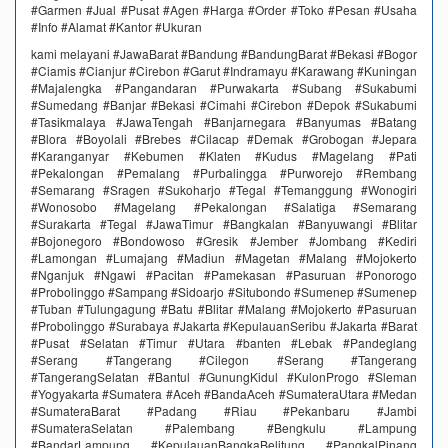
#Garmen #Jual #Pusat #Agen #Harga #Order #Toko #Pesan #Usaha
#Info #Alamat #Kantor #Ukuran
kami melayani #JawaBarat #Bandung #BandungBarat #Bekasi #Bogor
#Ciamis #Cianjur #Cirebon #Garut #Indramayu #Karawang #Kuningan
#Majalengka #Pangandaran #Purwakarta #Subang #Sukabumi
#Sumedang #Banjar #Bekasi #Cimahi #Cirebon #Depok #Sukabumi
#Tasikmalaya #JawaTengah #Banjarnegara #Banyumas #Batang
#Blora #Boyolali #Brebes #Cilacap #Demak #Grobogan #Jepara
#Karanganyar #Kebumen #Klaten #Kudus #Magelang #Pati
#Pekalongan #Pemalang #Purbalingga #Purworejo #Rembang
#Semarang #Sragen #Sukoharjo #Tegal #Temanggung #Wonogiri
#Wonosobo #Magelang #Pekalongan #Salatiga #Semarang
#Surakarta #Tegal #JawaTimur #Bangkalan #Banyuwangi #Blitar
#Bojonegoro #Bondowoso #Gresik #Jember #Jombang #Kediri
#Lamongan #Lumajang #Madiun #Magetan #Malang #Mojokerto
#Nganjuk #Ngawi #Pacitan #Pamekasan #Pasuruan #Ponorogo
#Probolinggo #Sampang #Sidoarjo #Situbondo #Sumenep #Sumenep
#Tuban #Tulungagung #Batu #Blitar #Malang #Mojokerto #Pasuruan
#Probolinggo #Surabaya #Jakarta #KepulauanSeribu #Jakarta #Barat
#Pusat #Selatan #Timur #Utara #banten #Lebak #Pandeglang
#Serang #Tangerang #Cilegon #Serang #Tangerang
#TangerangSelatan #Bantul #GunungKidul #KulonProgo #Sleman
#Yogyakarta #Sumatera #Aceh #BandaAceh #SumateraUtara #Medan
#SumateraBarat #Padang #Riau #Pekanbaru #Jambi
#SumateraSelatan #Palembang #Bengkulu #Lampung
#BandarLampung #KepulauanBangkaBelitung #PangkalPinang