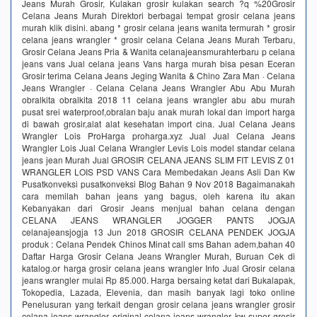
Jeans Murah Grosir, Kulakan grosir kulakan search ?q %20Grosir
Celana Jeans Murah Direktori berbagai tempat grosir celana jeans
murah klik disini. abang * grosir celana jeans wanita termurah * grosir
celana jeans wrangler * grosir celana Celana Jeans Murah Terbaru,
Grosir Celana Jeans Pria & Wanita celanajeansmurahterbaru p celana
jeans vans Jual celana jeans Vans harga murah bisa pesan Eceran
Grosir terima Celana Jeans Jeging Wanita & Chino Zara Man · Celana
Jeans Wrangler · Celana Celana Jeans Wrangler Abu Abu Murah
obralkita obralkita 2018 11 celana jeans wrangler abu abu murah
pusat srei waterproof,obralan baju anak murah lokal dan import harga
di bawah grosir,alat alat kesehatan import cina. Jual Celana Jeans
Wrangler Lois ProHarga proharga.xyz Jual Jual Celana Jeans
Wrangler Lois Jual Celana Wrangler Levis Lois model standar celana
jeans jean Murah Jual GROSIR CELANA JEANS SLIM FIT LEVIS Z 01
WRANGLER LOIS PSD VANS Cara Membedakan Jeans Asli Dan Kw
Pusatkonveksi pusatkonveksi Blog Bahan 9 Nov 2018 Bagaimanakah
cara memilah bahan jeans yang bagus, oleh karena itu akan
Kebanyakan dari Grosir Jeans menjual bahan celana dengan
CELANA JEANS WRANGLER JOGGER PANTS JOGJA
celanajeansjogja 13 Jun 2018 GROSIR CELANA PENDEK JOGJA
produk : Celana Pendek Chinos Minat call sms Bahan adem,bahan 40
Daftar Harga Grosir Celana Jeans Wrangler Murah, Buruan Cek di
katalog.or harga grosir celana jeans wrangler Info Jual Grosir celana
jeans wrangler mulai Rp 85.000. Harga bersaing ketat dari Bukalapak,
Tokopedia, Lazada, Elevenia, dan masih banyak lagi toko online
Penelusuran yang terkait dengan grosir celana jeans wrangler grosir
celana jeans wrangler original celana jeans wrangler kw super grosir