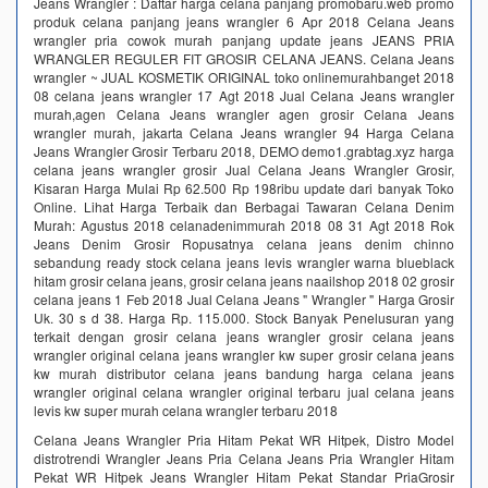
Jeans Wrangler : Daftar harga celana panjang promobaru.web promo
produk celana panjang jeans wrangler 6 Apr 2018 Celana Jeans
wrangler pria cowok murah panjang update jeans JEANS PRIA
WRANGLER REGULER FIT GROSIR CELANA JEANS. Celana Jeans
wrangler ~ JUAL KOSMETIK ORIGINAL toko onlinemurahbanget 2018
08 celana jeans wrangler 17 Agt 2018 Jual Celana Jeans wrangler
murah,agen Celana Jeans wrangler agen grosir Celana Jeans
wrangler murah, jakarta Celana Jeans wrangler 94 Harga Celana
Jeans Wrangler Grosir Terbaru 2018, DEMO demo1.grabtag.xyz harga
celana jeans wrangler grosir Jual Celana Jeans Wrangler Grosir,
Kisaran Harga Mulai Rp 62.500 Rp 198ribu update dari banyak Toko
Online. Lihat Harga Terbaik dan Berbagai Tawaran Celana Denim
Murah: Agustus 2018 celanadenimmurah 2018 08 31 Agt 2018 Rok
Jeans Denim Grosir Ropusatnya celana jeans denim chinno
sebandung ready stock celana jeans levis wrangler warna blueblack
hitam grosir celana jeans, grosir celana jeans naailshop 2018 02 grosir
celana jeans 1 Feb 2018 Jual Celana Jeans " Wrangler " Harga Grosir
Uk. 30 s d 38. Harga Rp. 115.000. Stock Banyak Penelusuran yang
terkait dengan grosir celana jeans wrangler grosir celana jeans
wrangler original celana jeans wrangler kw super grosir celana jeans
kw murah distributor celana jeans bandung harga celana jeans
wrangler original celana wrangler original terbaru jual celana jeans
levis kw super murah celana wrangler terbaru 2018
Celana Jeans Wrangler Pria Hitam Pekat WR Hitpek, Distro Model
distrotrendi Wrangler Jeans Pria Celana Jeans Pria Wrangler Hitam
Pekat WR Hitpek Jeans Wrangler Hitam Pekat Standar PriaGrosir