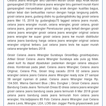
Celana Jeans Wrangler Biru Garment Murah Grosir Baju Anak Murah
gampangbeli 2018 09 celana jeans wrangler biru garment murah Kami
gampangbeli menyediakan grosir baju anak dengan kualitas bagus,
bahan tebal dan berkualitas namun dengan harga langsung pabrik.
grosir celana jeans, gudang distro ku gudangdistroku tag grosir celana
jeans Mei 15, 2018 by gudangbaju75 tagged celana jeans murah,
celana jeans wrangler murah, celana wrangler, grosir celana, grosir
celana jeans, grosir wrangler Penelusuran yang terkait dengan grosir
celana jeans wrangler grosir celana jeans wrangler original celana
jeans wrangler kw super grosir celana jeans kw murah distributor
celana jeans bandung harga celana jeans wrangler original celana
wrangler original terbaru jual celana jeans levis kw super murah
celana wrangler terbaru 2018
Grosir Celana Jeans Wrangler Surabaya GrosirBaju grosirbajubaru
Artikel Grosir Celana Jeans Wrangler Surabaya ada pula yg tidak.
Jaket kulit itu dapat dipadukan padankan dengan celana ataupun
dress. Kombinasi pada jaket. Celana Jeans Wrangler, Celana Jeans
Original, Celana Pria, Grosir blog cacadu 2018 02 celana jeans
wrangler celana jeans Celana Jeans Wrangler ready sizw 27 sampai
38 sangat nyaman di pakai. Celana Jeans Wrangler Harga Rp.
104.500. Warna Garment Blue ( Biru Dongker ) Grosir Celana Jeans
Bandung Ceala Jeans Termurah Dress ID dress celana jeans wrangler
grosir celana jeans bandung ceala jeans termurah 6 Mar 2018 grosir
celana jeans bandung ceala jeans termurah from celana jeans
wrangler, Via:radjajeans 85 Foto Celana Jeans Wrangler Jual Celana
Jeans Levis, Wrangler, LEA, LOIS dan Jogger Pants griyasoloweb jual