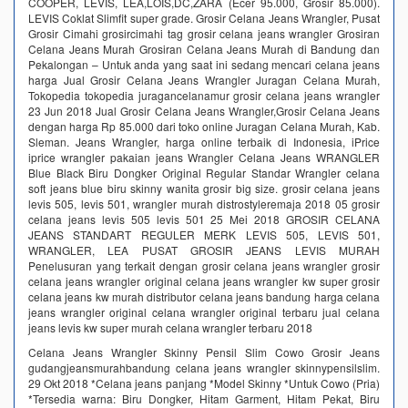
COOPER, LEVIS, LEA,LOIS,DC,ZARA (Ecer 95.000, Grosir 85.000).
LEVIS Coklat Slimfit super grade. Grosir Celana Jeans Wrangler, Pusat
Grosir Cimahi grosircimahi tag grosir celana jeans wrangler Grosiran
Celana Jeans Murah Grosiran Celana Jeans Murah di Bandung dan
Pekalongan – Untuk anda yang saat ini sedang mencari celana jeans
harga Jual Grosir Celana Jeans Wrangler Juragan Celana Murah,
Tokopedia tokopedia juragancelanamur grosir celana jeans wrangler
23 Jun 2018 Jual Grosir Celana Jeans Wrangler,Grosir Celana Jeans
dengan harga Rp 85.000 dari toko online Juragan Celana Murah, Kab.
Sleman. Jeans Wrangler, harga online terbaik di Indonesia, iPrice
iprice wrangler pakaian jeans Wrangler Celana Jeans WRANGLER
Blue Black Biru Dongker Original Regular Standar Wrangler celana
soft jeans blue biru skinny wanita grosir big size. grosir celana jeans
levis 505, levis 501, wrangler murah distrostyleremaja 2018 05 grosir
celana jeans levis 505 levis 501 25 Mei 2018 GROSIR CELANA
JEANS STANDART REGULER MERK LEVIS 505, LEVIS 501,
WRANGLER, LEA PUSAT GROSIR JEANS LEVIS MURAH
Penelusuran yang terkait dengan grosir celana jeans wrangler grosir
celana jeans wrangler original celana jeans wrangler kw super grosir
celana jeans kw murah distributor celana jeans bandung harga celana
jeans wrangler original celana wrangler original terbaru jual celana
jeans levis kw super murah celana wrangler terbaru 2018
Celana Jeans Wrangler Skinny Pensil Slim Cowo Grosir Jeans
gudangjeansmurahbandung celana jeans wrangler skinnypensilslim.
29 Okt 2018 *Celana jeans panjang *Model Skinny *Untuk Cowo (Pria)
*Tersedia warna: Biru Dongker, Hitam Garment, Hitam Pekat, Biru