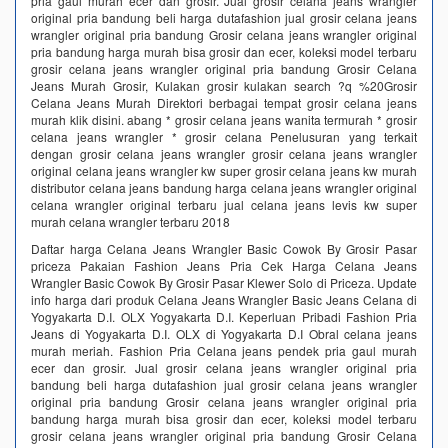
pria gaul murah ecer dan grosir. Jual grosir celana jeans wrangler
original pria bandung beli harga dutafashion jual grosir celana jeans
wrangler original pria bandung Grosir celana jeans wrangler original
pria bandung harga murah bisa grosir dan ecer, koleksi model terbaru
grosir celana jeans wrangler original pria bandung Grosir Celana
Jeans Murah Grosir, Kulakan grosir kulakan search ?q %20Grosir
Celana Jeans Murah Direktori berbagai tempat grosir celana jeans
murah klik disini. abang * grosir celana jeans wanita termurah * grosir
celana jeans wrangler * grosir celana Penelusuran yang terkait
dengan grosir celana jeans wrangler grosir celana jeans wrangler
original celana jeans wrangler kw super grosir celana jeans kw murah
distributor celana jeans bandung harga celana jeans wrangler original
celana wrangler original terbaru jual celana jeans levis kw super
murah celana wrangler terbaru 2018
Daftar harga Celana Jeans Wrangler Basic Cowok By Grosir Pasar
priceza Pakaian Fashion Jeans Pria Cek Harga Celana Jeans
Wrangler Basic Cowok By Grosir Pasar Klewer Solo di Priceza. Update
info harga dari produk Celana Jeans Wrangler Basic Jeans Celana di
Yogyakarta D.I. OLX Yogyakarta D.I. Keperluan Pribadi Fashion Pria
Jeans di Yogyakarta D.I. OLX di Yogyakarta D.I Obral celana jeans
murah meriah. Fashion Pria Celana jeans pendek pria gaul murah
ecer dan grosir. Jual grosir celana jeans wrangler original pria
bandung beli harga dutafashion jual grosir celana jeans wrangler
original pria bandung Grosir celana jeans wrangler original pria
bandung harga murah bisa grosir dan ecer, koleksi model terbaru
grosir celana jeans wrangler original pria bandung Grosir Celana