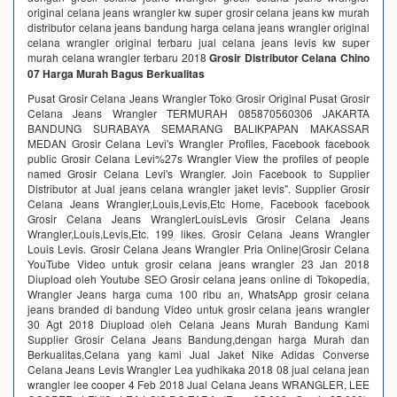
original celana jeans wrangler kw super grosir celana jeans kw murah
distributor celana jeans bandung harga celana jeans wrangler original
celana wrangler original terbaru jual celana jeans levis kw super
murah celana wrangler terbaru 2018
Grosir Distributor Celana Chino
07 Harga Murah Bagus Berkualitas
Pusat Grosir Celana Jeans Wrangler Toko Grosir Original Pusat Grosir
Celana Jeans Wrangler TERMURAH 085870560306 JAKARTA
BANDUNG SURABAYA SEMARANG BALIKPAPAN MAKASSAR
MEDAN Grosir Celana Levi's Wrangler Profiles, Facebook facebook
public Grosir Celana Levi%27s Wrangler View the profiles of people
named Grosir Celana Levi's Wrangler. Join Facebook to Supplier
Distributor at Jual jeans celana wrangler jaket levis". Supplier Grosir
Celana Jeans Wrangler,Louis,Levis,Etc Home, Facebook facebook
Grosir Celana Jeans WranglerLouisLevis Grosir Celana Jeans
Wrangler,Louis,Levis,Etc. 199 likes. Grosir Celana Jeans Wrangler
Louis Levis. Grosir Celana Jeans Wrangler Pria Online|Grosir Celana
YouTube Video untuk grosir celana jeans wrangler 23 Jan 2018
Diupload oleh Youtube SEO Grosir celana jeans online di Tokopedia,
Wrangler Jeans harga cuma 100 ribu an, WhatsApp grosir celana
jeans branded di bandung Video untuk grosir celana jeans wrangler
30 Agt 2018 Diupload oleh Celana Jeans Murah Bandung Kami
Supplier Grosir Celana Jeans Bandung,dengan harga Murah dan
Berkualitas,Celana yang kami Jual Jaket Nike Adidas Converse
Celana Jeans Levis Wrangler Lea yudhikaka 2018 08 jual celana jean
wrangler lee cooper 4 Feb 2018 Jual Celana Jeans WRANGLER, LEE