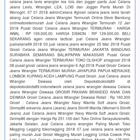
celana jeans levis wrangler lea lois dan jogger pants Jual Celana
Jeans Levis, Wrangler, LEA, LOIS dan Jogger Pants Murah Di
Wonogiri. 07 01 2018 adminCelana #grosir celana jeans levis tanah
abang Jual Celana Jeans Wrangler Termurah Online Store Bandung
onlinestoretermurah Jual Celana Jeans Wrangler Termurah 12 Jan
2018 Pusat Grosir Celana Jeans Wrangler TERMURAH : HARGA
AWAL : RP 159.000,00. HARGA DISKON : RP 129.000,00. BELI
SEKARANG agen celana tactical: jual Celana Jeans Wrangler
jualcelana99 2018 03 jual celana jeans wrangler 25 Mar 2018 Pusat
Grosir Celana Jeans Wrangler TERMURAH JAKARTA BANDUNG
SURABAYA SEMARANG BALIKPAPAN MAKASSAR Pusat Grosir
Celana Jeans Wrangler TERMURAH TOKO OLSHOP smsgrosir 2018
08 pusat grosir celana jeans wrangler 6 Agt 2018 Pusat Grosir Celana
Jeans Wrangler TERMURAH MURAH JAYAPURA PAPUA MERAUKE
LOMBOK KUPANG ACEH LAMPUNG Pusat Grosir. Jual Celana Jeans
Wrangler Dewasa oleh Depokstocklots89 di
depokstocklots89.indonetwork celana jeans wrangler dewasa Celana
Jeans Wrangler Dewasa GROSIR PAKAIAN BRANDED ANAK DAN
DEWASA Grosir Celana Jeans Wrangler Dewasa Retail : Rp 160.300
Grosir : Celana Jeans Wrangler Navy Wanita Soft Jeans Grosir,
Gmmp86 elevenia Jeans (Jeans) Jeans Slimfit Wanita (Women's Slimfit
Jeans) Jual Celana Jeans Wrangler Navy Wanita Soft Jeans Grosir,
Gmmp86 dengan Harga Rp 251.100 dari Toko Online Serayukosmetik,
Jakarta Selatan. Jual Celana Jeans wrangler Paling Murah Toko
Megging Legging tokomegging 2018 07 jual celana jeans wrangler
paling murah Jual Grosir Megging Murah Legging Untuk Cowok Pria
Laki Laki. Jual Celana Jeans wrangler Paling Murah. Rp 125.000.