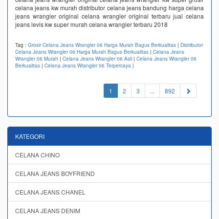
celana jeans kw murah distributor celana jeans bandung harga celana
jeans wrangler original celana wrangler original terbaru jual celana
jeans levis kw super murah celana wrangler terbaru 2018
Tag :
Grosir Celana Jeans Wrangler 06 Harga Murah Bagus Berkualitas
|
Distributor
Celana Jeans Wrangler 06 Harga Murah Bagus Berkualitas
|
Celana Jeans
Wrangler 06 Murah
|
Celana Jeans Wrangler 06 Asli
|
Celana Jeans Wrangler 06
Berkualitas
|
Celana Jeans Wrangler 06 Terpercaya
|
(current)
1
2
3
...
892
KATEGORI
CELANA CHINO
CELANA JEANS BOYFRIEND
CELANA JEANS CHANEL
CELANA JEANS DENIM