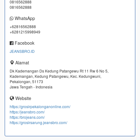
0816562888
0816562888
WhatsApp
+62816562888
+6281215998949
Facebook
JEANSBRO.ID
Alamat
Dk Kademangan Ds Kedung Patangewu Rt 11 Rw 6 No 5,
Kademangan, Kedung Patangewu, Kec. Kedungwuni,
Pekalongan, 51173
Jawa Tengah - Indonesia
Website
https://grosirpekalonganonline.com/
https://jeansbro.com/
https://brojeans.com/
https://grosirsarung.jeansbro.com/