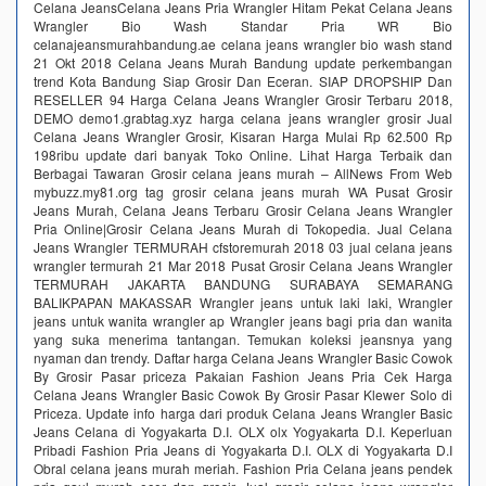
Celana JeansCelana Jeans Pria Wrangler Hitam Pekat Celana Jeans
Wrangler Bio Wash Standar Pria WR Bio
celanajeansmurahbandung.ae celana jeans wrangler bio wash stand
21 Okt 2018 Celana Jeans Murah Bandung update perkembangan
trend Kota Bandung Siap Grosir Dan Eceran. SIAP DROPSHIP Dan
RESELLER 94 Harga Celana Jeans Wrangler Grosir Terbaru 2018,
DEMO demo1.grabtag.xyz harga celana jeans wrangler grosir Jual
Celana Jeans Wrangler Grosir, Kisaran Harga Mulai Rp 62.500 Rp
198ribu update dari banyak Toko Online. Lihat Harga Terbaik dan
Berbagai Tawaran Grosir celana jeans murah – AllNews From Web
mybuzz.my81.org tag grosir celana jeans murah WA Pusat Grosir
Jeans Murah, Celana Jeans Terbaru Grosir Celana Jeans Wrangler
Pria Online|Grosir Celana Jeans Murah di Tokopedia. Jual Celana
Jeans Wrangler TERMURAH cfstoremurah 2018 03 jual celana jeans
wrangler termurah 21 Mar 2018 Pusat Grosir Celana Jeans Wrangler
TERMURAH JAKARTA BANDUNG SURABAYA SEMARANG
BALIKPAPAN MAKASSAR Wrangler jeans untuk laki laki, Wrangler
jeans untuk wanita wrangler ap Wrangler jeans bagi pria dan wanita
yang suka menerima tantangan. Temukan koleksi jeansnya yang
nyaman dan trendy. Daftar harga Celana Jeans Wrangler Basic Cowok
By Grosir Pasar priceza Pakaian Fashion Jeans Pria Cek Harga
Celana Jeans Wrangler Basic Cowok By Grosir Pasar Klewer Solo di
Priceza. Update info harga dari produk Celana Jeans Wrangler Basic
Jeans Celana di Yogyakarta D.I. OLX olx Yogyakarta D.I. Keperluan
Pribadi Fashion Pria Jeans di Yogyakarta D.I. OLX di Yogyakarta D.I
Obral celana jeans murah meriah. Fashion Pria Celana jeans pendek