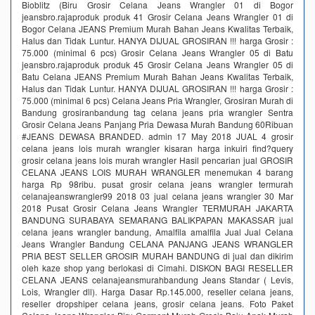
Bioblitz (Biru Grosir Celana Jeans Wrangler 01 di Bogor
jeansbro.rajaproduk produk 41 Grosir Celana Jeans Wrangler 01 di
Bogor Celana JEANS Premium Murah Bahan Jeans Kwalitas Terbaik,
Halus dan Tidak Luntur. HANYA DIJUAL GROSIRAN !!! harga Grosir :
75.000 (minimal 6 pcs) Grosir Celana Jeans Wrangler 05 di Batu
jeansbro.rajaproduk produk 45 Grosir Celana Jeans Wrangler 05 di
Batu Celana JEANS Premium Murah Bahan Jeans Kwalitas Terbaik,
Halus dan Tidak Luntur. HANYA DIJUAL GROSIRAN !!! harga Grosir :
75.000 (minimal 6 pcs) Celana Jeans Pria Wrangler, Grosiran Murah di
Bandung grosiranbandung tag celana jeans pria wrangler Sentra
Grosir Celana Jeans Panjang Pria Dewasa Murah Bandung 60Ribuan
#JEANS DEWASA BRANDED. admin 17 May 2018 JUAL 4 grosir
celana jeans lois murah wrangler kisaran harga inkuiri find?query
grosir celana jeans lois murah wrangler Hasil pencarian jual GROSIR
CELANA JEANS LOIS MURAH WRANGLER menemukan 4 barang
harga Rp 98ribu. pusat grosir celana jeans wrangler termurah
celanajeanswrangler99 2018 03 jual celana jeans wrangler 30 Mar
2018 Pusat Grosir Celana Jeans Wrangler TERMURAH JAKARTA
BANDUNG SURABAYA SEMARANG BALIKPAPAN MAKASSAR jual
celana jeans wrangler bandung, Amalfila amalfila Jual Jual Celana
Jeans Wrangler Bandung CELANA PANJANG JEANS WRANGLER
PRIA BEST SELLER GROSIR MURAH BANDUNG di jual dan dikirim
oleh kaze shop yang berlokasi di Cimahi. DISKON BAGI RESELLER
CELANA JEANS celanajeansmurahbandung Jeans Standar ( Levis,
Lois, Wrangler dll). Harga Dasar Rp.145.000, reseller celana jeans,
reseller dropshiper celana jeans, grosir celana jeans. Foto Paket