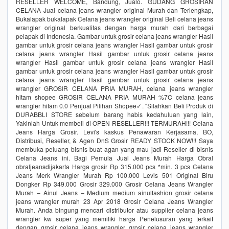
RESELLER WELCOME, Bandung, Jualo. GUDANG GROSIRAN
CELANA Jual celana jeans wrangler original Murah dan Terlengkap,
Bukalapak bukalapak Celana jeans wrangler original Beli celana jeans
wrangler original berkualitas dengan harga murah dari berbagai
pelapak di Indonesia. Gambar untuk grosir celana jeans wrangler Hasil
gambar untuk grosir celana jeans wrangler Hasil gambar untuk grosir
celana jeans wrangler Hasil gambar untuk grosir celana jeans
wrangler Hasil gambar untuk grosir celana jeans wrangler Hasil
gambar untuk grosir celana jeans wrangler Hasil gambar untuk grosir
celana jeans wrangler Hasil gambar untuk grosir celana jeans
wrangler GROSIR CELANA PRIA MURAH, celana jeans wrangler
hitam shopee GROSIR CELANA PRIA MURAH %7C celana jeans
wrangler hitam 0.0 Penjual Pilihan Shopee✓. "Silahkan Beli Produk di
DURABBLI STORE sebelum barang habis kedahuluan yang lain,
Yakinlah Untuk membeli di OPEN RESELLER!!! TERMURAH!!! Celana
Jeans Harga Grosir. Levi's kaskus Penawaran Kerjasama, BO,
Distribusi, Reseller, & Agen DnS Grosir READY STOCK NOW!!! Saya
membuka peluang bisnis buat agan yang mau jadi Reseller di bisnis
Celana Jeans ini. Bagi Pemula Jual Jeans Murah Harga Obral
obraljeansdijakarta Harga grosir Rp 315.000 pcs *min. 3 pcs Celana
Jeans Merk Wrangler Murah Rp 100.000 Levis 501 Original Biru
Dongker Rp 349.000 Grosir 329.000 Grosir Celana Jeans Wrangler
Murah – Ainul Jeans – Medium medium ainulfashion grosir celana
jeans wrangler murah 23 Apr 2018 Grosir Celana Jeans Wrangler
Murah. Anda bingung mencari distributor atau supplier celana jeans
wrangler kw super yang memiliki harga Penelusuran yang terkait
dengan grosir celana jeans wrangler grosir celana jeans wrangler