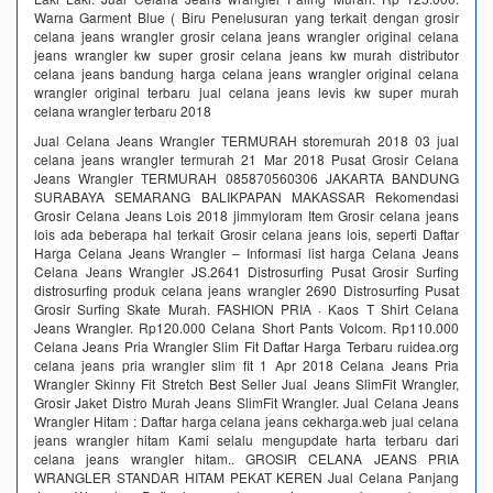
Warna Garment Blue ( Biru Penelusuran yang terkait dengan grosir
celana jeans wrangler grosir celana jeans wrangler original celana
jeans wrangler kw super grosir celana jeans kw murah distributor
celana jeans bandung harga celana jeans wrangler original celana
wrangler original terbaru jual celana jeans levis kw super murah
celana wrangler terbaru 2018
Jual Celana Jeans Wrangler TERMURAH storemurah 2018 03 jual
celana jeans wrangler termurah 21 Mar 2018 Pusat Grosir Celana
Jeans Wrangler TERMURAH 085870560306 JAKARTA BANDUNG
SURABAYA SEMARANG BALIKPAPAN MAKASSAR Rekomendasi
Grosir Celana Jeans Lois 2018 jimmyloram Item Grosir celana jeans
lois ada beberapa hal terkait Grosir celana jeans lois, seperti Daftar
Harga Celana Jeans Wrangler – Informasi list harga Celana Jeans
Celana Jeans Wrangler JS.2641 Distrosurfing Pusat Grosir Surfing
distrosurfing produk celana jeans wrangler 2690 Distrosurfing Pusat
Grosir Surfing Skate Murah. FASHION PRIA · Kaos T Shirt Celana
Jeans Wrangler. Rp120.000 Celana Short Pants Volcom. Rp110.000
Celana Jeans Pria Wrangler Slim Fit Daftar Harga Terbaru ruidea.org
celana jeans pria wrangler slim fit 1 Apr 2018 Celana Jeans Pria
Wrangler Skinny Fit Stretch Best Seller Jual Jeans SlimFit Wrangler,
Grosir Jaket Distro Murah Jeans SlimFit Wrangler. Jual Celana Jeans
Wrangler Hitam : Daftar harga celana jeans cekharga.web jual celana
jeans wrangler hitam Kami selalu mengupdate harta terbaru dari
celana jeans wrangler hitam.. GROSIR CELANA JEANS PRIA
WRANGLER STANDAR HITAM PEKAT KEREN Jual Celana Panjang