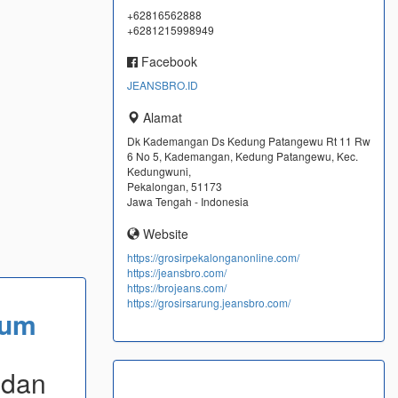
+62816562888
+6281215998949
Facebook
JEANSBRO.ID
Alamat
Dk Kademangan Ds Kedung Patangewu Rt 11 Rw
6 No 5, Kademangan, Kedung Patangewu, Kec.
Kedungwuni,
Pekalongan, 51173
Jawa Tengah - Indonesia
Website
https://grosirpekalonganonline.com/
https://jeansbro.com/
https://brojeans.com/
https://grosirsarung.jeansbro.com/
ium
 dan