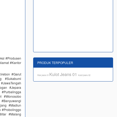
eksi #Produsen
PRODUK TERPOPULER
Alamat #Kantor
Kulot Jeans 01
irebon #Garut
Rok jeans 01
Kulot jeans 02
ng #Sukabumi
 #JawaTengah
ogan #Jepara
#Purbalingga
ri #Wonosobo
n #Banyuwangi
ajang #Madiun
 #Probolinggo
itar #Malang