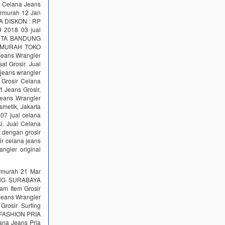
l Celana Jeans
ermurah 12 Jan
A DISKON : RP
9 2018 03 jual
KARTA BANDUNG
ERMURAH TOKO
Jeans Wrangler
Grosir. Jual
jeans wrangler
rosir Celana
 Jeans Grosir,
Jeans Wrangler
metik, Jakarta
07 jual celana
i. Jual Celana
 dengan grosir
ir celana jeans
ngler original
rmurah 21 Mar
UNG SURABAYA
m Item Grosir
 Jeans Wrangler
Grosir Surfing
h. FASHION PRIA
ana Jeans Pria