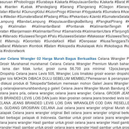
asuruan #Probolinggo #Surabaya #Jakarta #KepulauanSeribu #Jakarta #Barat #
ra #banten #Lebak #Pandeglang #Serang #Tangerang #Cilegon #Seran
latan #Bantul #GunungKidul #KulonProgo #Sleman #Yogyakarta #Sumatera #Ac
ra #Medan #SumateraBarat #Padang #Riau #Pekanbaru #Jambi #SumateraSelat
Lampung #BandarLampung #KepulauanBangkaBelitung #PangkalPinang #K
ang #Kalimatan #KalimantanBarat #Pontianak #KalimantanTengah #
latan #Banjarmasin #KalimantanTimur #Samarinda #KalimantanUtara #TanjungS
a #Manado #SulawesiTengah #Palu #SulawesiSelatan #Makassar #SulawesiTen
rat #Mamuju #Gorontalo #SundaKecil #Bali #Denpasar #NusaTenggaraT
aBarat #Mataram #lombok #Batam #tokopedia #bukalapak #olx #tokobagus #ka
nia #indonetwork
butor Celana Wrangler 02 Harga Murah Bagus Berkualitas
Celana Wrangler 
 Grosir Murahamat murahamat Celana Celana Wrangler Premium Murah bahan 
n lama dan tidak luntur, grosir cuma 56.700 pcs minimal 12pcs,banya
Dropship Celana jeans Levis 505, Wrangler, Lois limatoko grosir eceran dropsh
angler lois MOHON DIBACA DULU SEBELUM MEMBELI*Pemesanan & penanyaan
 diskusi produk di Tokopedia*Sebelum memesan mohon Galeri Jeans Wrangle
g celanajeansmurahbandung p galeri Celana Jeans Wrangler Murah Bandung 
lana jeans pria, celana wrangler, celana jeans wrangler. Celana. GROSIR 
BRANDED LEVIS LOIS DAN jualo iklan grosiran celana jeans branded levis loi
ELANA JEANS BRANDED LEVIS LOIS DAN WRANGLER COD DAN RESELL
lo. GUDANG GROSIRAN CELANA Jual celana jeans wrangler original Murah da
alapak Celana jeans wrangler original Beli celana jeans wrangler original berk
ari berbagai pelapak di Indonesia. Gambar untuk grosir celana jeans wrangle
elana jeans wrangler Hasil gambar untuk grosir celana jeans wrangler Hasil gamb
rangler Hasil gambar untuk grosir celana jeans wrangler Hasil gambar untuk gros