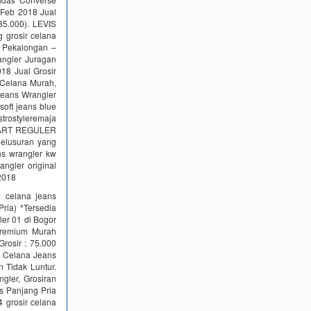
 Feb 2018 Jual
5.000). LEVIS
g grosir celana
n Pekalongan –
angler Juragan
18 Jual Grosir
 Celana Murah,
 jeans Wrangler
oft jeans blue
strostyleremaja
NDART REGULER
lusuran yang
ans wrangler kw
ngler original
 2018
 celana jeans
ria) *Tersedia
ler 01 di Bogor
Premium Murah
rosir : 75.000
r Celana Jeans
 Tidak Luntur.
gler, Grosiran
s Panjang Pria
grosir celana