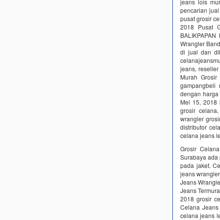
jeans lois mu
pencarian j
pusat grosir c
2018 Pusat
BALIKPAPAN M
Wrangler Ba
di jual dan 
celanajeansmur
jeans, reselle
Murah Grosir
gampangbeli 
dengan harga l
Mei 15, 2018 
grosir celana
wrangler grosi
distributor ce
celana jeans l
Grosir Celana
Surabaya ada p
pada jaket. C
jeans wrangle
Jeans Wrangle
Jeans Termurah
2018 grosir c
Celana Jeans 
celana jeans l