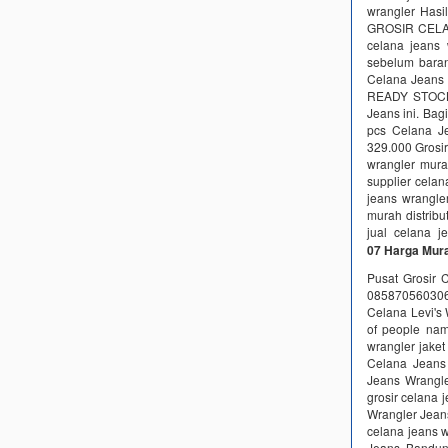
wrangler Hasi
GROSIR CELA
celana jeans
sebelum bara
Celana Jeans 
READY STOCK 
Jeans ini. Bag
pcs Celana J
329.000 Grosi
wrangler mura
supplier cela
jeans wrangler
murah distribu
jual celana 
07 Harga Mur
Pusat Grosir 
0858705603
Celana Levi's 
of people nam
wrangler jaket
Celana Jeans 
Jeans Wrangle
grosir celana 
Wrangler Jean
celana jeans 
Jeans Bandun