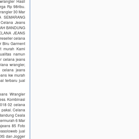
wrangler Hasil
a Rp 98ribu.
wrangler 30 Mar
YA SEMARANG
 Celana Jeans
URAH BANDUNG
 CELANA JEANS
reseller celana
er Biru Garment
nt murah Kami
ualitas namun
ir celana jeans
lana wrangler,
r celana jeans
 jeans kw murah
al terbaru jual
Jeans Wrangler
ress. Kombinasi
2018 02 celana
 pakai. Celana
 Bandung Ceala
 termurah 6 Mar
ajeans 85 Foto
yasoloweb jual
LOIS dan Jogger