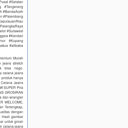
Pusat #Selatan
g #Tangerang
eh #BandaAceh
an #Palembang
epulauanRiau
PalangkaRaya
elor #Sulawesi
ggara #Kendari
imur #Kupang
skus #alibaba
Premium Murah
jeans stretch
k bisa nego.
ip celana jeans
 produk hanya
r Celana Jeans
KW SUPER Pria
JEANS GROSIRAN
s dan wrangler
ER WELCOME,
n Terlengkap,
ualitas dengan
r Hasil gambar
ar untuk grosir
ir celana jeans