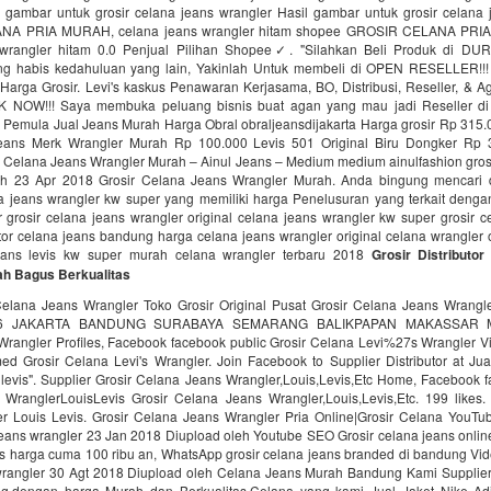
l gambar untuk grosir celana jeans wrangler Hasil gambar untuk grosir celana 
NA PRIA MURAH, celana jeans wrangler hitam shopee GROSIR CELANA PR
 wrangler hitam 0.0 Penjual Pilihan Shopee✓. "Silahkan Beli Produk di D
ng habis kedahuluan yang lain, Yakinlah Untuk membeli di OPEN RESELLER!!
Harga Grosir. Levi's kaskus Penawaran Kerjasama, BO, Distribusi, Reseller, & A
NOW!!! Saya membuka peluang bisnis buat agan yang mau jadi Reseller di 
i Pemula Jual Jeans Murah Harga Obral obraljeansdijakarta Harga grosir Rp 315.
eans Merk Wrangler Murah Rp 100.000 Levis 501 Original Biru Dongker Rp 3
r Celana Jeans Wrangler Murah – Ainul Jeans – Medium medium ainulfashion grosi
h 23 Apr 2018 Grosir Celana Jeans Wrangler Murah. Anda bingung mencari di
na jeans wrangler kw super yang memiliki harga Penelusuran yang terkait dengan
 grosir celana jeans wrangler original celana jeans wrangler kw super grosir 
tor celana jeans bandung harga celana jeans wrangler original celana wrangler o
jeans levis kw super murah celana wrangler terbaru 2018
Grosir Distributo
ah Bagus Berkualitas
Celana Jeans Wrangler Toko Grosir Original Pusat Grosir Celana Jeans Wra
06 JAKARTA BANDUNG SURABAYA SEMARANG BALIKPAPAN MAKASSAR M
Wrangler Profiles, Facebook facebook public Grosir Celana Levi%27s Wrangler Vi
ed Grosir Celana Levi's Wrangler. Join Facebook to Supplier Distributor at Jua
 levis". Supplier Grosir Celana Jeans Wrangler,Louis,Levis,Etc Home, Facebook 
WranglerLouisLevis Grosir Celana Jeans Wrangler,Louis,Levis,Etc. 199 likes.
r Louis Levis. Grosir Celana Jeans Wrangler Pria Online|Grosir Celana YouTu
jeans wrangler 23 Jan 2018 Diupload oleh Youtube SEO Grosir celana jeans onlin
s harga cuma 100 ribu an, WhatsApp grosir celana jeans branded di bandung Vide
wrangler 30 Agt 2018 Diupload oleh Celana Jeans Murah Bandung Kami Supplier
g,dengan harga Murah dan Berkualitas,Celana yang kami Jual Jaket Nike Ad