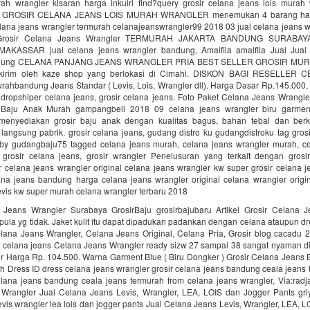
rah wrangler kisaran harga inkuiri find?query grosir celana jeans lois murah 
ual GROSIR CELANA JEANS LOIS MURAH WRANGLER menemukan 4 barang harg
elana jeans wrangler termurah celanajeanswrangler99 2018 03 jual celana jeans 
 Grosir Celana Jeans Wrangler TERMURAH JAKARTA BANDUNG SURABA
AKASSAR jual celana jeans wrangler bandung, Amalfila amalfila Jual Jual
ndung CELANA PANJANG JEANS WRANGLER PRIA BEST SELLER GROSIR M
dikirim oleh kaze shop yang berlokasi di Cimahi. DISKON BAGI RESELLER
ahbandung Jeans Standar ( Levis, Lois, Wrangler dll). Harga Dasar Rp.145.000, 
r dropshiper celana jeans, grosir celana jeans. Foto Paket Celana Jeans Wrangl
 Baju Anak Murah gampangbeli 2018 09 celana jeans wrangler biru garme
menyediakan grosir baju anak dengan kualitas bagus, bahan tebal dan berk
angsung pabrik. grosir celana jeans, gudang distro ku gudangdistroku tag gros
by gudangbaju75 tagged celana jeans murah, celana jeans wrangler murah, ce
, grosir celana jeans, grosir wrangler Penelusuran yang terkait dengan grosi
r celana jeans wrangler original celana jeans wrangler kw super grosir celana
lana jeans bandung harga celana jeans wrangler original celana wrangler origin
evis kw super murah celana wrangler terbaru 2018
 Jeans Wrangler Surabaya GrosirBaju grosirbajubaru Artikel Grosir Celana 
ula yg tidak. Jaket kulit itu dapat dipadukan padankan dengan celana ataupun d
elana Jeans Wrangler, Celana Jeans Original, Celana Pria, Grosir blog cacadu 
r celana jeans Celana Jeans Wrangler ready sizw 27 sampai 38 sangat nyaman di
r Harga Rp. 104.500. Warna Garment Blue ( Biru Dongker ) Grosir Celana Jeans
 Dress ID dress celana jeans wrangler grosir celana jeans bandung ceala jeans
elana jeans bandung ceala jeans termurah from celana jeans wrangler, Via:radj
Wrangler Jual Celana Jeans Levis, Wrangler, LEA, LOIS dan Jogger Pants gri
evis wrangler lea lois dan jogger pants Jual Celana Jeans Levis, Wrangler, LEA, 