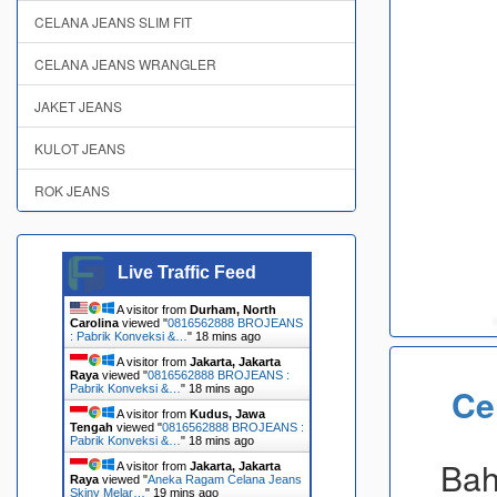
CELANA JEANS SLIM FIT
CELANA JEANS WRANGLER
JAKET JEANS
KULOT JEANS
ROK JEANS
Live Traffic Feed
A visitor from
Durham, North
Carolina
viewed "
0816562888 BROJEANS
: Pabrik Konveksi &…
"
18 mins ago
A visitor from
Jakarta, Jakarta
Raya
viewed "
0816562888 BROJEANS :
Ce
Pabrik Konveksi &…
"
18 mins ago
A visitor from
Kudus, Jawa
Tengah
viewed "
0816562888 BROJEANS :
Pabrik Konveksi &…
"
18 mins ago
Bah
A visitor from
Jakarta, Jakarta
Raya
viewed "
Aneka Ragam Celana Jeans
Skiny Melar…
"
19 mins ago