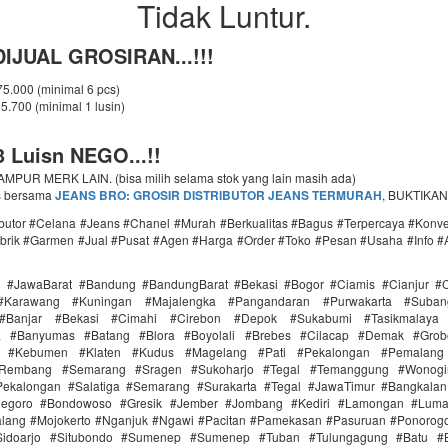
Tidak Luntur.
IJUAL GROSIRAN...!!!
 75.000 (minimal 6 pcs)
65.700 (minimal 1 lusin)
 Luisn NEGO...!!
PUR MERK LAIN. (bisa milih selama stok yang lain masih ada)
s bersama
JEANS BRO: GROSIR DISTRIBUTOR JEANS TERMURAH
, BUKTIKAN
ributor #Celana #Jeans #Chanel #Murah #Berkualitas #Bagus #Terpercaya #Konv
brik #Garmen #Jual #Pusat #Agen #Harga #Order #Toko #Pesan #Usaha #Info #
i #JawaBarat #Bandung #BandungBarat #Bekasi #Bogor #Ciamis #Cianjur #C
#Karawang #Kuningan #Majalengka #Pangandaran #Purwakarta #Suba
Banjar #Bekasi #Cimahi #Cirebon #Depok #Sukabumi #Tasikmalaya
ra #Banyumas #Batang #Blora #Boyolali #Brebes #Cilacap #Demak #Grob
r #Kebumen #Klaten #Kudus #Magelang #Pati #Pekalongan #Pemalang 
#Rembang #Semarang #Sragen #Sukoharjo #Tegal #Temanggung #Wonogi
ekalongan #Salatiga #Semarang #Surakarta #Tegal #JawaTimur #Bangkala
onegoro #Bondowoso #Gresik #Jember #Jombang #Kediri #Lamongan #Lum
lang #Mojokerto #Nganjuk #Ngawi #Pacitan #Pamekasan #Pasuruan #Ponorogo
idoarjo #Situbondo #Sumenep #Sumenep #Tuban #Tulungagung #Batu #Bl