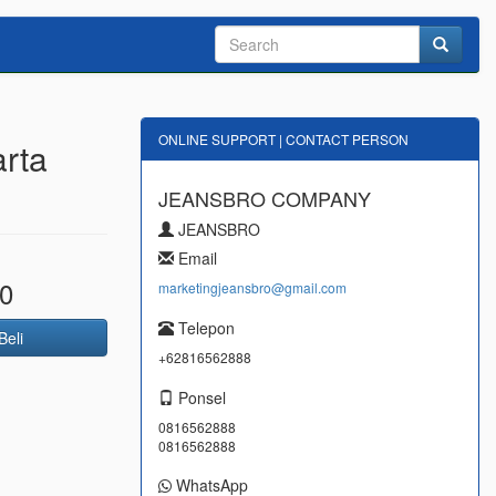
ONLINE SUPPORT | CONTACT PERSON
arta
JEANSBRO COMPANY
JEANSBRO
Email
0
marketingjeansbro@gmail.com
Telepon
Beli
+62816562888
Ponsel
0816562888
0816562888
WhatsApp