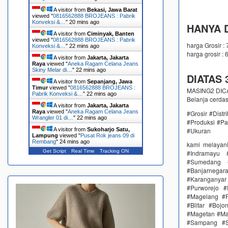
A visitor from
Bekasi, Jawa Barat
viewed "
0816562888 BROJEANS : Pabrik
Konveksi &…
"
20 mins ago
HANYA D
A visitor from
Ciminyak, Banten
viewed "
0816562888 BROJEANS : Pabrik
harga Grosir :
Konveksi &…
"
22 mins ago
harga grosir : 
A visitor from
Jakarta, Jakarta
Raya
viewed "
Aneka Ragam Celana Jeans
Skiny Melar di…
"
22 mins ago
DIATAS 3
A visitor from
Sepanjang, Jawa
Timur
viewed "
0816562888 BROJEANS :
MASING2 DICAM
Pabrik Konveksi &…
"
22 mins ago
Belanja cerda
A visitor from
Jakarta, Jakarta
Raya
viewed "
Aneka Ragam Celana Jeans
#Grosir #Dist
Wrangler 01 di…
"
22 mins ago
#Produksi #Pa
A visitor from
Sukoharjo Satu,
#Ukuran
Lampung
viewed "
Pusat Rok jeans 09 di
Rembang
"
24 mins ago
kami melayan
Get Script
Real Time
Tracking ON
#Indramayu 
#Sumedang #
#Banjarnega
#Karanganya
#Purworejo 
#Magelang #P
#Blitar #Boj
#Magetan #Ma
#Sampang #S