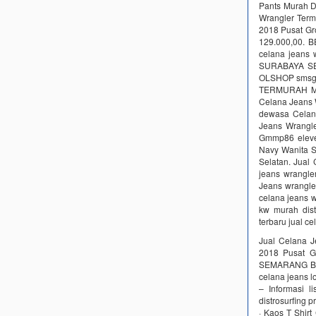
Pants Murah D
Wrangler Term
2018 Pusat G
129.000,00. B
celana jeans
SURABAYA SE
OLSHOP smsgro
TERMURAH MU
Celana Jeans 
dewasa Cela
Jeans Wrangle
Gmmp86 eleven
Navy Wanita S
Selatan. Jual
jeans wrangle
Jeans wrangle
celana jeans w
kw murah dist
terbaru jual c
Jual Celana 
2018 Pusat 
SEMARANG BAL
celana jeans l
– Informasi l
distrosurfing 
· Kaos T Shir