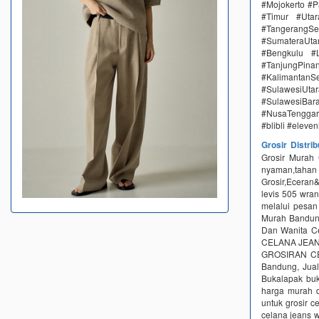
#Mojokerto #P
#Timur #Uta
#TangerangSe
#SumateraUta
#Bengkulu #
#TanjungPin
#KalimantanSe
#SulawesiUtar
#SulawesiBa
#NusaTenggar
#blibli #eleve
Grosir Distri
Grosir Murah
nyaman,taha
Grosir,Eceran&
levis 505 wr
melalui pesan
Murah Bandun
Dan Wanita Ce
CELANA JEANS 
GROSIRAN C
Bandung, Jua
Bukalapak buk
harga murah d
untuk grosir c
celana jeans w