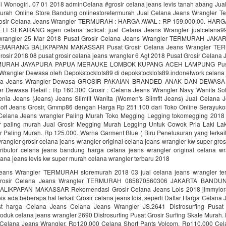
i Wonogiri. 07 01 2018 adminCelana #grosir celana jeans levis tanah abang Jua
urah Online Store Bandung onlinestoretermurah Jual Celana Jeans Wrangler T
rosir Celana Jeans Wrangler TERMURAH : HARGA AWAL : RP 159.000,00. HARG
ELI SEKARANG agen celana tactical: jual Celana Jeans Wrangler jualcelana9
 wrangler 25 Mar 2018 Pusat Grosir Celana Jeans Wrangler TERMURAH JA
MARANG BALIKPAPAN MAKASSAR Pusat Grosir Celana Jeans Wrangler T
sir 2018 08 pusat grosir celana jeans wrangler 6 Agt 2018 Pusat Grosir Celana 
RAH JAYAPURA PAPUA MERAUKE LOMBOK KUPANG ACEH LAMPUNG Pusat 
Wrangler Dewasa oleh Depokstocklots89 di depokstocklots89.indonetwork celana 
na Jeans Wrangler Dewasa GROSIR PAKAIAN BRANDED ANAK DAN DEWASA G
r Dewasa Retail : Rp 160.300 Grosir : Celana Jeans Wrangler Navy Wanita Soft
ia Jeans (Jeans) Jeans Slimfit Wanita (Women's Slimfit Jeans) Jual Celana 
oft Jeans Grosir, Gmmp86 dengan Harga Rp 251.100 dari Toko Online Serayukos
 Celana Jeans wrangler Paling Murah Toko Megging Legging tokomegging 2018 
r paling murah Jual Grosir Megging Murah Legging Untuk Cowok Pria Laki Lak
r Paling Murah. Rp 125.000. Warna Garment Blue ( Biru Penelusuran yang terkait
rangler grosir celana jeans wrangler original celana jeans wrangler kw super gros
ributor celana jeans bandung harga celana jeans wrangler original celana wra
elana jeans levis kw super murah celana wrangler terbaru 2018
Jeans Wrangler TERMURAH storemurah 2018 03 jual celana jeans wrangler te
Grosir Celana Jeans Wrangler TERMURAH 085870560306 JAKARTA BAND
IKPAPAN MAKASSAR Rekomendasi Grosir Celana Jeans Lois 2018 jimmylora
ois ada beberapa hal terkait Grosir celana jeans lois, seperti Daftar Harga Celana
ist harga Celana Jeans Celana Jeans Wrangler JS.2641 Distrosurfing Pusat 
produk celana jeans wrangler 2690 Distrosurfing Pusat Grosir Surfing Skate Mura
t Celana Jeans Wrangler. Rp120.000 Celana Short Pants Volcom. Rp110.000 Cel