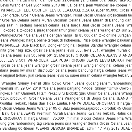
Levis Wrangler Lea yudhikaka 2018 08 jual celana jean wrangler lee cooper 4
 WRANGLER, LEE COOPER, LEVIS, LEA,LOIS,DC,ZARA (Ecer 95.000, Grosir 8
 super grade. Grosir Celana Jeans Wrangler, Pusat Grosir Cimahi grosircimahi ta
r Grosiran Celana Jeans Murah Grosiran Celana Jeans Murah di Bandung da
ng saat ini sedang mencari celana jeans harga Jual Grosir Celana Jeans Wr
 Tokopedia tokopedia juragancelanamur grosir celana jeans wrangler 23 Jun 20
Wrangler,Grosir Celana Jeans dengan harga Rp 85.000 dari toko online Juragan
eans Wrangler, harga online terbaik di Indonesia, iPrice iprice wrangler pakaian
WRANGLER Blue Black Biru Dongker Original Regular Standar Wrangler celana s
nita grosir big size. grosir celana jeans levis 505, levis 501, wrangler murah di
ir celana jeans levis 505 levis 501 25 Mei 2018 GROSIR CELANA JEANS STA
505, LEVIS 501, WRANGLER, LEA PUSAT GROSIR JEANS LEVIS MURAH Pene
 grosir celana jeans wrangler grosir celana jeans wrangler original celana je
celana jeans kw murah distributor celana jeans bandung harga celana jeans wra
r original terbaru jual celana jeans levis kw super murah celana wrangler terbaru
 Wrangler Skinny Pensil Slim Cowo Grosir Jeans gudangjeansmurahbandung
nypensilslim. 29 Okt 2018 *Celana jeans panjang *Model Skinny *Untuk Cowo (P
ngker, Hitam Garment, Hitam Pekat, Biru Bioblitz (Biru Grosir Celana Jeans Wrang
aproduk produk 41 Grosir Celana Jeans Wrangler 01 di Bogor Celana JEANS 
walitas Terbaik, Halus dan Tidak Luntur. HANYA DIJUAL GROSIRAN !!! harga G
s) Grosir Celana Jeans Wrangler 05 di Batu jeansbro.rajaproduk produk 45 Grosi
i Batu Celana JEANS Premium Murah Bahan Jeans Kwalitas Terbaik, Halus dan
GROSIRAN !!! harga Grosir : 75.000 (minimal 6 pcs) Celana Jeans Pria Wran
ung grosiranbandung tag celana jeans pria wrangler Sentra Grosir Celana Jean
 Bandung 60Ribuan #JEANS DEWASA BRANDED. admin 17 May 2018 JUAL 4 