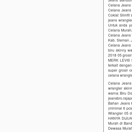
Celana Jeans 
Celana Jeans
Coklat Slimfit
jeans wrangle
Untuk anda ya
Celana Murah,
Celana Jeans 
Kab. Sleman. J
Celana Jeans 
biru skinny wa
2018 05 gros
MERK LEVIS 
terkait dengan
super grosir 
celana wrangle
Celana Jeans
wrangler skin
warna: Biru Do
jeansbro.raj
Bahan Jeans K
(minimal 6 pc
Wrangler 05 d
HANYA DIJUAL 
Murah di Band
Dewasa Murah