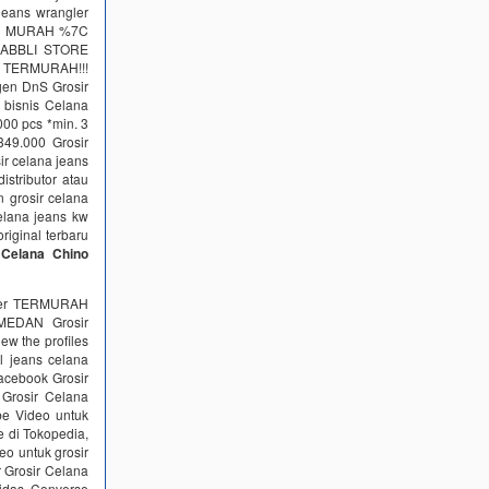
jeans wrangler
IA MURAH %7C
URABBLI STORE
! TERMURAH!!!
gen DnS Grosir
bisnis Celana
000 pcs *min. 3
49.000 Grosir
r celana jeans
stributor atau
 grosir celana
celana jeans kw
riginal terbaru
r Celana Chino
ngler TERMURAH
EDAN Grosir
ew the profiles
l jeans celana
facebook Grosir
 Grosir Celana
be Video untuk
e di Tokopedia,
o untuk grosir
 Grosir Celana
idas Converse