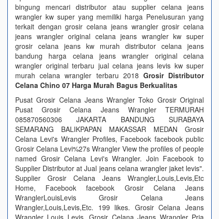
bingung mencari distributor atau supplier celana jeans
wrangler kw super yang memiliki harga Penelusuran yang
terkait dengan grosir celana jeans wrangler grosir celana
jeans wrangler original celana jeans wrangler kw super
grosir celana jeans kw murah distributor celana jeans
bandung harga celana jeans wrangler original celana
wrangler original terbaru jual celana jeans levis kw super
murah celana wrangler terbaru 2018
Grosir Distributor
Celana Chino 07 Harga Murah Bagus Berkualitas
Pusat Grosir Celana Jeans Wrangler Toko Grosir Original
Pusat Grosir Celana Jeans Wrangler TERMURAH
085870560306 JAKARTA BANDUNG SURABAYA
SEMARANG BALIKPAPAN MAKASSAR MEDAN Grosir
Celana Levi's Wrangler Profiles, Facebook facebook public
Grosir Celana Levi%27s Wrangler View the profiles of people
named Grosir Celana Levi's Wrangler. Join Facebook to
Supplier Distributor at Jual jeans celana wrangler jaket levis".
Supplier Grosir Celana Jeans Wrangler,Louis,Levis,Etc
Home, Facebook facebook Grosir Celana Jeans
WranglerLouisLevis Grosir Celana Jeans
Wrangler,Louis,Levis,Etc. 199 likes. Grosir Celana Jeans
Wrangler Louis Levis. Grosir Celana Jeans Wrangler Pria