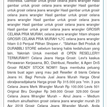
Indonesia. Gambar untuk grosir celana jeans wrangler Hasil
gambar untuk grosir celana jeans wrangler Hasil gambar
untuk grosir celana jeans wrangler Hasil gambar untuk grosir
celana jeans wrangler Hasil gambar untuk grosir celana
jeans wrangler Hasil gambar untuk grosir celana jeans
wrangler Hasil gambar untuk grosir celana jeans wrangler
Hasil gambar untuk grosir celana jeans wrangler GROSIR
CELANA PRIA MURAH, celana jeans wrangler hitam shopee
GROSIR CELANA PRIA MURAH %7C celana jeans wrangler
hitam 0.0 Penjual Pilihan Shopee✓. "Silahkan Beli Produk di
DURABBLI STORE sebelum barang habis kedahuluan yang
lain, Yakinlah Untuk membeli di OPEN RESELLER!!!
TERMURAH!!! Celana Jeans Harga Grosir. Levi's kaskus
Penawaran Kerjasama, BO, Distribusi, Reseller, & Agen DnS
Grosir READY STOCK NOW!!! Saya membuka peluang
bisnis buat agan yang mau jadi Reseller di bisnis Celana
Jeans ini. Bagi Pemula Jual Jeans Murah Harga Obral
obraljeansdijakarta Harga grosir Rp 315.000 pcs *min. 3 pcs
Celana Jeans Merk Wrangler Murah Rp 100.000 Levis 501
Original Biru Dongker Rp 349.000 Grosir 329.000 Grosir
Celana Jeans Wrangler Murah – Ainul Jeans – Medium
medium ainulfashion grosir celana jeans wrangler murah 23
Apr 2018 Grosir Celana Jeans Wrangler Murah. Anda