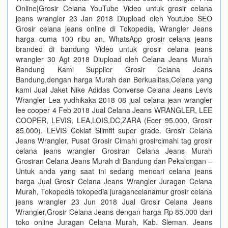
Online|Grosir Celana YouTube Video untuk grosir celana
jeans wrangler 23 Jan 2018 Diupload oleh Youtube SEO
Grosir celana jeans online di Tokopedia, Wrangler Jeans
harga cuma 100 ribu an, WhatsApp grosir celana jeans
branded di bandung Video untuk grosir celana jeans
wrangler 30 Agt 2018 Diupload oleh Celana Jeans Murah
Bandung Kami Supplier Grosir Celana Jeans
Bandung,dengan harga Murah dan Berkualitas,Celana yang
kami Jual Jaket Nike Adidas Converse Celana Jeans Levis
Wrangler Lea yudhikaka 2018 08 jual celana jean wrangler
lee cooper 4 Feb 2018 Jual Celana Jeans WRANGLER, LEE
COOPER, LEVIS, LEA,LOIS,DC,ZARA (Ecer 95.000, Grosir
85.000). LEVIS Coklat Slimfit super grade. Grosir Celana
Jeans Wrangler, Pusat Grosir Cimahi grosircimahi tag grosir
celana jeans wrangler Grosiran Celana Jeans Murah
Grosiran Celana Jeans Murah di Bandung dan Pekalongan –
Untuk anda yang saat ini sedang mencari celana jeans
harga Jual Grosir Celana Jeans Wrangler Juragan Celana
Murah, Tokopedia tokopedia juragancelanamur grosir celana
jeans wrangler 23 Jun 2018 Jual Grosir Celana Jeans
Wrangler,Grosir Celana Jeans dengan harga Rp 85.000 dari
toko online Juragan Celana Murah, Kab. Sleman. Jeans