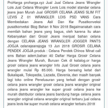
ProHarga proharga.xyz Jual Jual Celana Jeans Wrangler
Lois Jual Celana Wrangler Levis Lois model standar celana
jeans jean Murah Jual GROSIR CELANA JEANS SLIM FIT
LEVIS Z 01 WRANGLER LOIS PSD VANS Cara
Membedakan Jeans Asli Dan Kw Pusatkonveksi
pusatkonveksi Blog Bahan 9 Nov 2018 Bagaimanakah cara
memilah bahan jeans yang bagus, oleh karena itu akan
Kebanyakan dari Grosir Jeans menjual bahan celana
dengan CELANA JEANS WRANGLER JOGGER PANTS
JOGJA celanajeansjogja 13 Jun 2018 GROSIR CELANA
PENDEK JOGJA produk : Celana Pendek Chinos Minat call
sms Bahan adem,bahan 40 Daftar Harga Grosir Celana
Jeans Wrangler Murah, Buruan Cek di katalog.or harga
grosir celana jeans wrangler Info Jual Grosir celana jeans
wrangler mulai Rp 85.000. Harga bersaing ketat dari
Bukalapak, Tokopedia, Lazada, Elevenia, dan masih banyak
lagi toko online Penelusuran yang terkait dengan grosir
celana jeans wrangler grosir celana jeans wrangler original
celana jeans wrangler kw super grosir celana jeans kw
murah distributor celana jeans bandung harga celana jeans
wrangler original celana wrangler original terbaru jual celana
jeans levis kw super murah celana wrangler terbaru 2018