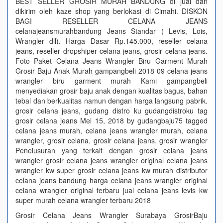
BEST SELLER GROSIR MURAH BANDUNG di jual dan
dikirim oleh kaze shop yang berlokasi di Cimahi. DISKON
BAGI RESELLER CELANA JEANS
celanajeansmurahbandung Jeans Standar ( Levis, Lois,
Wrangler dll). Harga Dasar Rp.145.000, reseller celana
jeans, reseller dropshiper celana jeans, grosir celana jeans.
Foto Paket Celana Jeans Wrangler Biru Garment Murah
Grosir Baju Anak Murah gampangbeli 2018 09 celana jeans
wrangler biru garment murah Kami gampangbeli
menyediakan grosir baju anak dengan kualitas bagus, bahan
tebal dan berkualitas namun dengan harga langsung pabrik.
grosir celana jeans, gudang distro ku gudangdistroku tag
grosir celana jeans Mei 15, 2018 by gudangbaju75 tagged
celana jeans murah, celana jeans wrangler murah, celana
wrangler, grosir celana, grosir celana jeans, grosir wrangler
Penelusuran yang terkait dengan grosir celana jeans
wrangler grosir celana jeans wrangler original celana jeans
wrangler kw super grosir celana jeans kw murah distributor
celana jeans bandung harga celana jeans wrangler original
celana wrangler original terbaru jual celana jeans levis kw
super murah celana wrangler terbaru 2018
Grosir Celana Jeans Wrangler Surabaya GrosirBaju