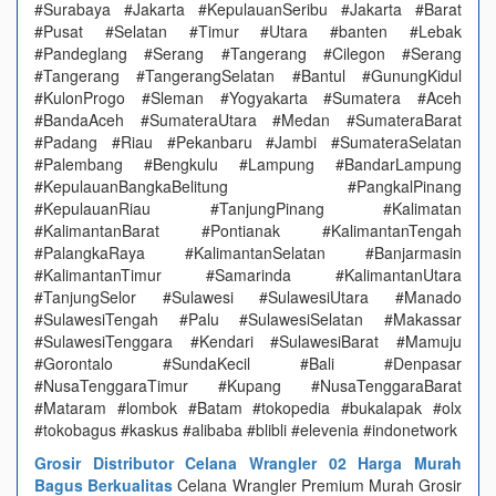
#Surabaya #Jakarta #KepulauanSeribu #Jakarta #Barat
#Pusat #Selatan #Timur #Utara #banten #Lebak
#Pandeglang #Serang #Tangerang #Cilegon #Serang
#Tangerang #TangerangSelatan #Bantul #GunungKidul
#KulonProgo #Sleman #Yogyakarta #Sumatera #Aceh
#BandaAceh #SumateraUtara #Medan #SumateraBarat
#Padang #Riau #Pekanbaru #Jambi #SumateraSelatan
#Palembang #Bengkulu #Lampung #BandarLampung
#KepulauanBangkaBelitung #PangkalPinang
#KepulauanRiau #TanjungPinang #Kalimatan
#KalimantanBarat #Pontianak #KalimantanTengah
#PalangkaRaya #KalimantanSelatan #Banjarmasin
#KalimantanTimur #Samarinda #KalimantanUtara
#TanjungSelor #Sulawesi #SulawesiUtara #Manado
#SulawesiTengah #Palu #SulawesiSelatan #Makassar
#SulawesiTenggara #Kendari #SulawesiBarat #Mamuju
#Gorontalo #SundaKecil #Bali #Denpasar
#NusaTenggaraTimur #Kupang #NusaTenggaraBarat
#Mataram #lombok #Batam #tokopedia #bukalapak #olx
#tokobagus #kaskus #alibaba #blibli #elevenia #indonetwork
Grosir Distributor Celana Wrangler 02 Harga Murah
Bagus Berkualitas
Celana Wrangler Premium Murah Grosir