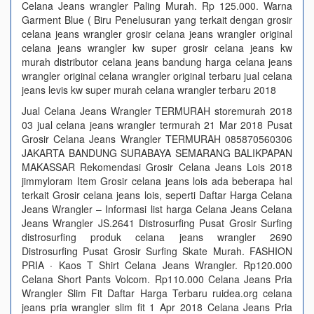
Celana Jeans wrangler Paling Murah. Rp 125.000. Warna
Garment Blue ( Biru Penelusuran yang terkait dengan grosir
celana jeans wrangler grosir celana jeans wrangler original
celana jeans wrangler kw super grosir celana jeans kw
murah distributor celana jeans bandung harga celana jeans
wrangler original celana wrangler original terbaru jual celana
jeans levis kw super murah celana wrangler terbaru 2018
Jual Celana Jeans Wrangler TERMURAH storemurah 2018
03 jual celana jeans wrangler termurah 21 Mar 2018 Pusat
Grosir Celana Jeans Wrangler TERMURAH 085870560306
JAKARTA BANDUNG SURABAYA SEMARANG BALIKPAPAN
MAKASSAR Rekomendasi Grosir Celana Jeans Lois 2018
jimmyloram Item Grosir celana jeans lois ada beberapa hal
terkait Grosir celana jeans lois, seperti Daftar Harga Celana
Jeans Wrangler – Informasi list harga Celana Jeans Celana
Jeans Wrangler JS.2641 Distrosurfing Pusat Grosir Surfing
distrosurfing produk celana jeans wrangler 2690
Distrosurfing Pusat Grosir Surfing Skate Murah. FASHION
PRIA · Kaos T Shirt Celana Jeans Wrangler. Rp120.000
Celana Short Pants Volcom. Rp110.000 Celana Jeans Pria
Wrangler Slim Fit Daftar Harga Terbaru ruidea.org celana
jeans pria wrangler slim fit 1 Apr 2018 Celana Jeans Pria