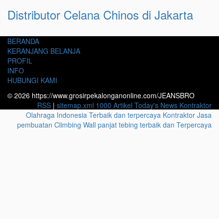
Distributor Celana Chinos di Jakarta
BERANDA
KERANJANG BELANJA
PROFIL
INFO
HUBUNGI KAMI
© 2026 https://www.grosirpekalonganonline.com/JEANSBRO
RSS
|
sitemap.xml
1000 Artikel
Today's News
Kontraktor
Olahraga Indonesia Terbaik dan terpercaya
Kontraktor Jasa
pembuatan Climbing Wall panjat tebing terbaik dan Terpercaya