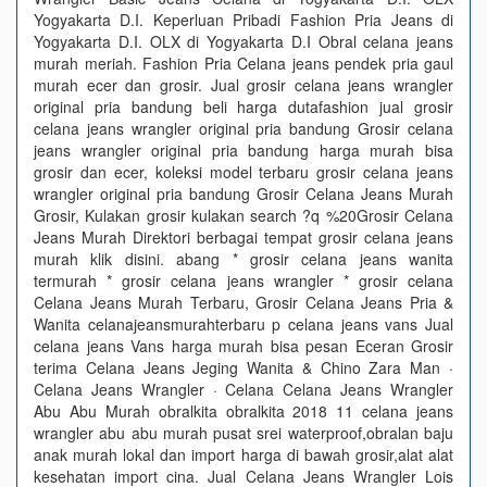
Yogyakarta D.I. Keperluan Pribadi Fashion Pria Jeans di
Yogyakarta D.I. OLX di Yogyakarta D.I Obral celana jeans
murah meriah. Fashion Pria Celana jeans pendek pria gaul
murah ecer dan grosir. Jual grosir celana jeans wrangler
original pria bandung beli harga dutafashion jual grosir
celana jeans wrangler original pria bandung Grosir celana
jeans wrangler original pria bandung harga murah bisa
grosir dan ecer, koleksi model terbaru grosir celana jeans
wrangler original pria bandung Grosir Celana Jeans Murah
Grosir, Kulakan grosir kulakan search ?q %20Grosir Celana
Jeans Murah Direktori berbagai tempat grosir celana jeans
murah klik disini. abang * grosir celana jeans wanita
termurah * grosir celana jeans wrangler * grosir celana
Celana Jeans Murah Terbaru, Grosir Celana Jeans Pria &
Wanita celanajeansmurahterbaru p celana jeans vans Jual
celana jeans Vans harga murah bisa pesan Eceran Grosir
terima Celana Jeans Jeging Wanita & Chino Zara Man ·
Celana Jeans Wrangler · Celana Celana Jeans Wrangler
Abu Abu Murah obralkita obralkita 2018 11 celana jeans
wrangler abu abu murah pusat srei waterproof,obralan baju
anak murah lokal dan import harga di bawah grosir,alat alat
kesehatan import cina. Jual Celana Jeans Wrangler Lois