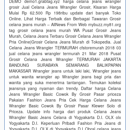
DEMO demo1.grabtag.xyz harga celana jeans wrangler
grosir Jual Celana Jeans Wrangler Grosir, Kisaran Harga
Mulai Rp 62.500 Rp 198ribu update dari banyak Toko
Online. Lihat Harga Terbaik dan Berbagai Tawaran Grosir
celana jeans murah – AllNews From Web mybuzz.my81.org
tag grosir celana jeans murah WA Pusat Grosir Jeans
Murah, Celana Jeans Terbaru Grosir Celana Jeans Wrangler
Pria Online|Grosir Celana Jeans Murah di Tokopedia. Jual
Celana Jeans Wrangler TERMURAH cfstoremurah 2018 03
jual celana jeans wrangler termurah 21 Mar 2018 Pusat
Grosir Celana Jeans Wrangler TERMURAH JAKARTA
BANDUNG SURABAYA SEMARANG BALIKPAPAN
MAKASSAR Wrangler jeans untuk laki laki, Wrangler jeans
untuk wanita wrangler ap Wrangler jeans bagi pria dan
wanita yang suka menerima tantangan. Temukan koleksi
jeansnya yang nyaman dan trendy. Daftar harga Celana
Jeans Wrangler Basic Cowok By Grosir Pasar priceza
Pakaian Fashion Jeans Pria Cek Harga Celana Jeans
Wrangler Basic Cowok By Grosir Pasar Klewer Solo di
Priceza. Update info harga dari produk Celana Jeans
Wrangler Basic Jeans Celana di Yogyakarta D.I. OLX olx
Yogyakarta D.I. Keperluan Pribadi Fashion Pria Jeans di
Yogyakarta D.I. OLX di Yogyakarta D.I Obral celana jeans