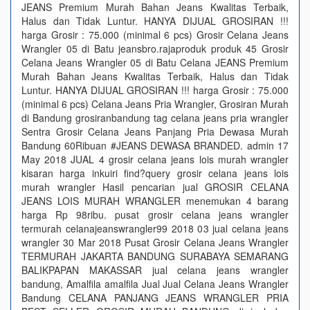
JEANS Premium Murah Bahan Jeans Kwalitas Terbaik,
Halus dan Tidak Luntur. HANYA DIJUAL GROSIRAN !!!
harga Grosir : 75.000 (minimal 6 pcs) Grosir Celana Jeans
Wrangler 05 di Batu jeansbro.rajaproduk produk 45 Grosir
Celana Jeans Wrangler 05 di Batu Celana JEANS Premium
Murah Bahan Jeans Kwalitas Terbaik, Halus dan Tidak
Luntur. HANYA DIJUAL GROSIRAN !!! harga Grosir : 75.000
(minimal 6 pcs) Celana Jeans Pria Wrangler, Grosiran Murah
di Bandung grosiranbandung tag celana jeans pria wrangler
Sentra Grosir Celana Jeans Panjang Pria Dewasa Murah
Bandung 60Ribuan #JEANS DEWASA BRANDED. admin 17
May 2018 JUAL 4 grosir celana jeans lois murah wrangler
kisaran harga inkuiri find?query grosir celana jeans lois
murah wrangler Hasil pencarian jual GROSIR CELANA
JEANS LOIS MURAH WRANGLER menemukan 4 barang
harga Rp 98ribu. pusat grosir celana jeans wrangler
termurah celanajeanswrangler99 2018 03 jual celana jeans
wrangler 30 Mar 2018 Pusat Grosir Celana Jeans Wrangler
TERMURAH JAKARTA BANDUNG SURABAYA SEMARANG
BALIKPAPAN MAKASSAR jual celana jeans wrangler
bandung, Amalfila amalfila Jual Jual Celana Jeans Wrangler
Bandung CELANA PANJANG JEANS WRANGLER PRIA