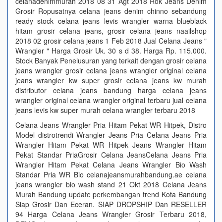
celanadenimmurah 2018 08 31 Agt 2018 Rok Jeans Denim
Grosir Ropusatnya celana jeans denim chinno sebandung
ready stock celana jeans levis wrangler warna blueblack
hitam grosir celana jeans, grosir celana jeans naailshop
2018 02 grosir celana jeans 1 Feb 2018 Jual Celana Jeans "
Wrangler " Harga Grosir Uk. 30 s d 38. Harga Rp. 115.000.
Stock Banyak Penelusuran yang terkait dengan grosir celana
jeans wrangler grosir celana jeans wrangler original celana
jeans wrangler kw super grosir celana jeans kw murah
distributor celana jeans bandung harga celana jeans
wrangler original celana wrangler original terbaru jual celana
jeans levis kw super murah celana wrangler terbaru 2018
Celana Jeans Wrangler Pria Hitam Pekat WR Hitpek, Distro
Model distrotrendi Wrangler Jeans Pria Celana Jeans Pria
Wrangler Hitam Pekat WR Hitpek Jeans Wrangler Hitam
Pekat Standar PriaGrosir Celana JeansCelana Jeans Pria
Wrangler Hitam Pekat Celana Jeans Wrangler Bio Wash
Standar Pria WR Bio celanajeansmurahbandung.ae celana
jeans wrangler bio wash stand 21 Okt 2018 Celana Jeans
Murah Bandung update perkembangan trend Kota Bandung
Siap Grosir Dan Eceran. SIAP DROPSHIP Dan RESELLER
94 Harga Celana Jeans Wrangler Grosir Terbaru 2018,