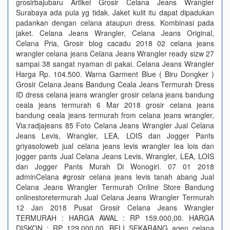
grosirbajubaru Artikel Grosir Celana Jeans Wrangler
Surabaya ada pula yg tidak. Jaket kulit itu dapat dipadukan
padankan dengan celana ataupun dress. Kombinasi pada
jaket. Celana Jeans Wrangler, Celana Jeans Original,
Celana Pria, Grosir blog cacadu 2018 02 celana jeans
wrangler celana jeans Celana Jeans Wrangler ready sizw 27
sampai 38 sangat nyaman di pakai. Celana Jeans Wrangler
Harga Rp. 104.500. Warna Garment Blue ( Biru Dongker )
Grosir Celana Jeans Bandung Ceala Jeans Termurah Dress
ID dress celana jeans wrangler grosir celana jeans bandung
ceala jeans termurah 6 Mar 2018 grosir celana jeans
bandung ceala jeans termurah from celana jeans wrangler,
Via:radjajeans 85 Foto Celana Jeans Wrangler Jual Celana
Jeans Levis, Wrangler, LEA, LOIS dan Jogger Pants
griyasoloweb jual celana jeans levis wrangler lea lois dan
jogger pants Jual Celana Jeans Levis, Wrangler, LEA, LOIS
dan Jogger Pants Murah Di Wonogiri. 07 01 2018
adminCelana #grosir celana jeans levis tanah abang Jual
Celana Jeans Wrangler Termurah Online Store Bandung
onlinestoretermurah Jual Celana Jeans Wrangler Termurah
12 Jan 2018 Pusat Grosir Celana Jeans Wrangler
TERMURAH : HARGA AWAL : RP 159.000,00. HARGA
DISKON : RP 129.000,00. BELI SEKARANG agen celana