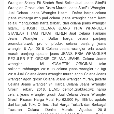
Wrangler Skinny Fit Stretch Best Seller Jual Jeans SlimFit
Wrangler, Grosir Jaket Distro Murah Jeans SlimFit Wrangler.
Jual Celana Jeans Wrangler Hitam : Daftar harga celana
jeans cekharga.web jual celana jeans wrangler hitam Kami
selalu mengupdate harta terbaru dari celana jeans wrangler
hitam.. GROSIR CELANA JEANS PRIA WRANGLER
STANDAR HITAM PEKAT KEREN Jual Celana Panjang
Jeans Wrangler : Daftar harga celana panjang
promobaru.web promo produk celana panjang jeans
wrangler 6 Apr 2018 Celana Jeans wrangler pria cowok
murah panjang update jeans JEANS PRIA WRANGLER
REGULER FIT GROSIR CELANA JEANS. Celana Jeans
wrangler ~ JUAL KOSMETIK ORIGINAL toko
onlinemurahbanget 2018 08 celana jeans wrangler 17 Agt
2018 Jual Celana Jeans wrangler murah,agen Celana Jeans
wrangler agen grosir Celana Jeans wrangler murah, jakarta
Celana Jeans wrangler 94 Harga Celana Jeans Wrangler
Grosir Terbaru 2018, DEMO demo1.grabtag.xyz harga
celana jeans wrangler grosir Jual Celana Jeans Wrangler
Grosir, Kisaran Harga Mulai Rp 62.500 Rp 198ribu update
dari banyak Toko Online. Lihat Harga Terbaik dan Berbagai
Tawaran Celana Denim Murah: Agustus 2018