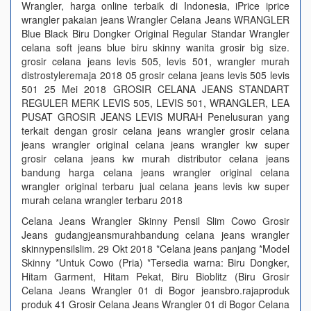
Wrangler, harga online terbaik di Indonesia, iPrice iprice
wrangler pakaian jeans Wrangler Celana Jeans WRANGLER
Blue Black Biru Dongker Original Regular Standar Wrangler
celana soft jeans blue biru skinny wanita grosir big size.
grosir celana jeans levis 505, levis 501, wrangler murah
distrostyleremaja 2018 05 grosir celana jeans levis 505 levis
501 25 Mei 2018 GROSIR CELANA JEANS STANDART
REGULER MERK LEVIS 505, LEVIS 501, WRANGLER, LEA
PUSAT GROSIR JEANS LEVIS MURAH Penelusuran yang
terkait dengan grosir celana jeans wrangler grosir celana
jeans wrangler original celana jeans wrangler kw super
grosir celana jeans kw murah distributor celana jeans
bandung harga celana jeans wrangler original celana
wrangler original terbaru jual celana jeans levis kw super
murah celana wrangler terbaru 2018
Celana Jeans Wrangler Skinny Pensil Slim Cowo Grosir
Jeans gudangjeansmurahbandung celana jeans wrangler
skinnypensilslim. 29 Okt 2018 *Celana jeans panjang *Model
Skinny *Untuk Cowo (Pria) *Tersedia warna: Biru Dongker,
Hitam Garment, Hitam Pekat, Biru Bioblitz (Biru Grosir
Celana Jeans Wrangler 01 di Bogor jeansbro.rajaproduk
produk 41 Grosir Celana Jeans Wrangler 01 di Bogor Celana