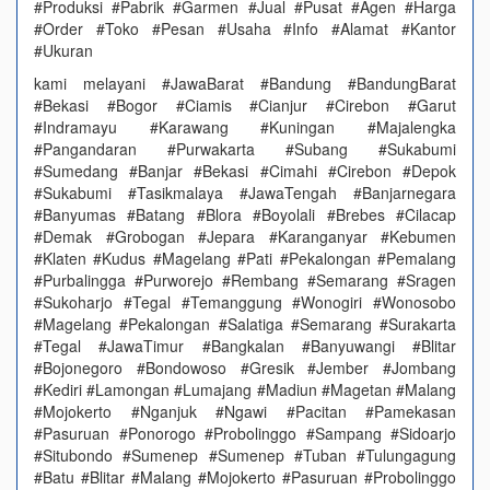
#Produksi #Pabrik #Garmen #Jual #Pusat #Agen #Harga
#Order #Toko #Pesan #Usaha #Info #Alamat #Kantor
#Ukuran
kami melayani #JawaBarat #Bandung #BandungBarat
#Bekasi #Bogor #Ciamis #Cianjur #Cirebon #Garut
#Indramayu #Karawang #Kuningan #Majalengka
#Pangandaran #Purwakarta #Subang #Sukabumi
#Sumedang #Banjar #Bekasi #Cimahi #Cirebon #Depok
#Sukabumi #Tasikmalaya #JawaTengah #Banjarnegara
#Banyumas #Batang #Blora #Boyolali #Brebes #Cilacap
#Demak #Grobogan #Jepara #Karanganyar #Kebumen
#Klaten #Kudus #Magelang #Pati #Pekalongan #Pemalang
#Purbalingga #Purworejo #Rembang #Semarang #Sragen
#Sukoharjo #Tegal #Temanggung #Wonogiri #Wonosobo
#Magelang #Pekalongan #Salatiga #Semarang #Surakarta
#Tegal #JawaTimur #Bangkalan #Banyuwangi #Blitar
#Bojonegoro #Bondowoso #Gresik #Jember #Jombang
#Kediri #Lamongan #Lumajang #Madiun #Magetan #Malang
#Mojokerto #Nganjuk #Ngawi #Pacitan #Pamekasan
#Pasuruan #Ponorogo #Probolinggo #Sampang #Sidoarjo
#Situbondo #Sumenep #Sumenep #Tuban #Tulungagung
#Batu #Blitar #Malang #Mojokerto #Pasuruan #Probolinggo