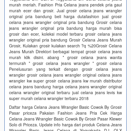
murah meriah. Fashion Pria Celana jeans pendek pria gaul
murah ecer dan grosir. Jual grosir celana jeans wrangler
original pria bandung beli harga dutafashion jual grosir
celana jeans wrangler original pria bandung Grosir celana
jeans wrangler original pria bandung harga murah bisa
grosir dan ecer, koleksi model terbaru grosir celana jeans
wrangler original pria bandung Grosir Celana Jeans Murah
Grosir, Kulakan grosir kulakan search ?q %20Grosir Celana
Jeans Murah Direktori berbagai tempat grosir celana jeans
murah klik disini. abang * grosir celana jeans wanita
termurah * grosir celana jeans wrangler * grosir celana
Penelusuran yang terkait dengan grosir celana jeans
wrangler grosir celana jeans wrangler original celana jeans
wrangler kw super grosir celana jeans kw murah distributor
celana jeans bandung harga celana jeans wrangler original
celana wrangler original terbaru jual celana jeans levis kw
super murah celana wrangler terbaru 2018
Daftar harga Celana Jeans Wrangler Basic Cowok By Grosir
Pasar priceza Pakaian Fashion Jeans Pria Cek Harga
Celana Jeans Wrangler Basic Cowok By Grosir Pasar Klewer
Solo di Priceza. Update info harga dari produk Celana Jeans
Wrangler Basic Jeans Celana di Yogyakarta D.I. OLX