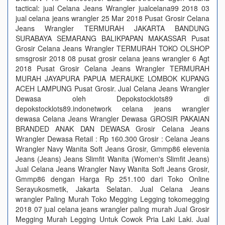
tactical: jual Celana Jeans Wrangler jualcelana99 2018 03
jual celana jeans wrangler 25 Mar 2018 Pusat Grosir Celana
Jeans Wrangler TERMURAH JAKARTA BANDUNG
SURABAYA SEMARANG BALIKPAPAN MAKASSAR Pusat
Grosir Celana Jeans Wrangler TERMURAH TOKO OLSHOP
smsgrosir 2018 08 pusat grosir celana jeans wrangler 6 Agt
2018 Pusat Grosir Celana Jeans Wrangler TERMURAH
MURAH JAYAPURA PAPUA MERAUKE LOMBOK KUPANG
ACEH LAMPUNG Pusat Grosir. Jual Celana Jeans Wrangler
Dewasa oleh Depokstocklots89 di
depokstocklots89.indonetwork celana jeans wrangler
dewasa Celana Jeans Wrangler Dewasa GROSIR PAKAIAN
BRANDED ANAK DAN DEWASA Grosir Celana Jeans
Wrangler Dewasa Retail : Rp 160.300 Grosir : Celana Jeans
Wrangler Navy Wanita Soft Jeans Grosir, Gmmp86 elevenia
Jeans (Jeans) Jeans Slimfit Wanita (Women's Slimfit Jeans)
Jual Celana Jeans Wrangler Navy Wanita Soft Jeans Grosir,
Gmmp86 dengan Harga Rp 251.100 dari Toko Online
Serayukosmetik, Jakarta Selatan. Jual Celana Jeans
wrangler Paling Murah Toko Megging Legging tokomegging
2018 07 jual celana jeans wrangler paling murah Jual Grosir
Megging Murah Legging Untuk Cowok Pria Laki Laki. Jual