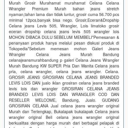
Murah Grosir Murahamat murahamat Celana Celana
Wrangler Premium Murah bahan jeans stretch
nyaman,tahan lama dan tidak luntur, grosir cuma 56.700 pcs
minimal 12pcs,banyak bisa nego. Grosir,Eceran&Dropship
Celana jeans Levis 505, Wrangler, Lois limatoko grosir
eceran dropship celana jeans levis 505 wrangler lois
MOHON DIBACA DULU SEBELUM MEMBELI*Pemesanan &
penanyaan produk hanya melalui pesan diskusi produk di
Tokopedia*Sebelum memesan mohon Galeri Jeans
Wrangler Celana Jeans Murah Bandung
celanajeansmurahbandung p galeri Celana Jeans Wrangler
Murah Bandung KW SUPER Pria Dan Wanita Celana jeans
pria, celana wrangler, celana jeans wrangler. Celana.
GROSIR JEANS GROSIRAN CELANA JEANS BRANDED
LEVIS LOIS DAN jualo iklan grosiran celana jeans branded
levis lois dan wrangler GROSIRAN CELANA JEANS
BRANDED LEVIS LOIS DAN WRANGLER COD DAN
RESELLER WELCOME, Bandung, Jualo. GUDANG
GROSIRAN CELANA Jual celana jeans wrangler original
Murah dan Terlengkap, Bukalapak bukalapak Celana jeans
wrangler original Beli celana jeans wrangler original
berkualitas dengan harga murah dari berbagai pelapak di