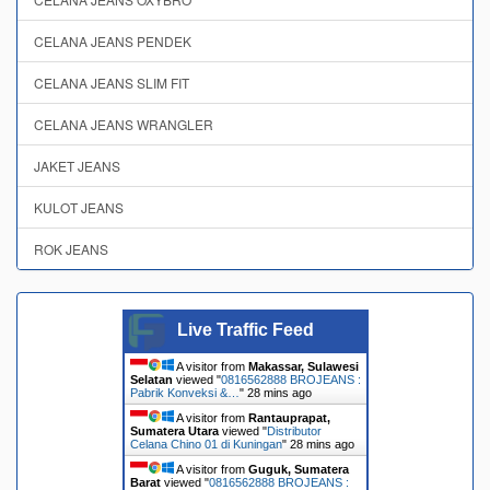
CELANA JEANS PENDEK
CELANA JEANS SLIM FIT
CELANA JEANS WRANGLER
JAKET JEANS
KULOT JEANS
ROK JEANS
Live Traffic Feed
A visitor from
Makassar, Sulawesi
Selatan
viewed "
0816562888 BROJEANS :
Pabrik Konveksi &…
"
28 mins ago
A visitor from
Rantauprapat,
Sumatera Utara
viewed "
Distributor
Celana Chino 01 di Kuningan
"
28 mins ago
A visitor from
Guguk, Sumatera
Barat
viewed "
0816562888 BROJEANS :