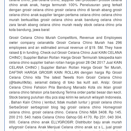
chino anak anak, harga termurah 100% Penelusuran yang terkait
dengan grosir celana chino grosir celana chino di tanah abang grosir
celana chino anak supplier tangan pertama celana chino celana chino
murah berkualitas grosir celana chino anak bandung celana chino
zara tanah abang celana chino murah ready stock celana chino pria
kota bandung, jawa barat
Grosir Celana Chino Murah Competitors, Revenue and Employees
owler company celanakita Grosir Celana Chino Murah has 296
employees and an estimated annual revenue of $19. 5M. They have
raised $ in funding. Check out Grosir Celana Chino Jual KAIN CELANA
CHINO | Supplier Bahan Rollan Harga Grosir Termurah tokopedia kain
celana chino supplier bahan rollan harga grosir 28 Okt 2017 Jual KAIN
CELANA CHINO | Supplier Bahan Rollan Harga Grosir Ter Murah,
DAFTAR HARGA GROSIR KAIN ROLLAN dengan harga Rp Grosir
Celana Chino kita The latest Tweets from Grosir Celana Chino
(@taskulitkita). selamat datang di toko tas kulit asli. Arsip: Grosir
Celana Chino Fahsion Pria Bandung Manado Kota olx iklan grosir
celana chino fahsion pria bandung Terima order partai besar dan kecil.
Stock barang puluhan ribu pcs siap kirim ke seluruh wilayah Indonesia.
. Bahan Kain Chino ( lembut, tidak mudah luntur ) grosir celana chino
SerbaGrosir serbagrosir blog tag grosir celana chino Homegrosir
celana chino. grosir celana chino. Celana Chino NBA 3408. Rp 145.
200 210. 540. habis Celana Chino Gshop GS 4170. Rp 231. 040 304.
000. Celana chino anak ELLYGROSIR: Distributor baju anak murah
ellygrosir Celana Anak Menjual Celana chino anak sz s L, jual grosir