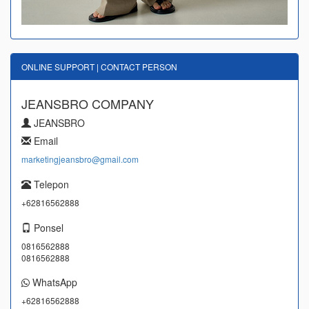
ONLINE SUPPORT | CONTACT PERSON
JEANSBRO COMPANY
JEANSBRO
Email
marketingjeansbro@gmail.com
Telepon
+62816562888
Ponsel
0816562888
0816562888
WhatsApp
+62816562888