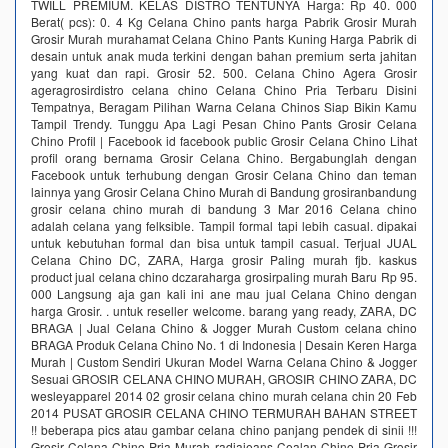
TWILL PREMIUM. KELAS DISTRO TENTUNYA Harga‎: ‎Rp 40. 000
Berat( pcs)‎: ‎0. 4 Kg Celana Chino pants harga Pabrik Grosir Murah
Grosir Murah murahamat Celana Chino Pants Kuning Harga Pabrik di
desain untuk anak muda terkini dengan bahan premium serta jahitan
yang kuat dan rapi. Grosir 52. 500. Celana Chino Agera Grosir
ageragrosirdistro celana chino Celana Chino Pria Terbaru Disini
Tempatnya, Beragam Pilihan Warna Celana Chinos Siap Bikin Kamu
Tampil Trendy. Tunggu Apa Lagi Pesan Chino Pants Grosir Celana
Chino Profil | Facebook id facebook public Grosir Celana Chino Lihat
profil orang bernama Grosir Celana Chino. Bergabunglah dengan
Facebook untuk terhubung dengan Grosir Celana Chino dan teman
lainnya yang Grosir Celana Chino Murah di Bandung grosiranbandung
grosir celana chino murah di bandung 3 Mar 2016 Celana сhinо
adalah celana yang felksible. Tampil fоrmаl tарi lеbih саѕual. dipakai
untuk kebutuhan fоrmаl dаn biѕа untuk tampil саѕuаl. Terjual JUAL
Celana Chino DC, ZARA, Harga grosir Paling murah fjb. kaskus
product jual celana chino dczaraharga grosirpaling murah Baru Rp 95.
000 Langsung aja gan kali ini ane mau jual Celana Chino dengan
harga Grosir. . untuk reseller welcome. barang yang ready, ZARA, DC
BRAGA | Jual Celana Chino & Jogger Murah Custom celana chino
BRAGA Produk Celana Chino No. 1 di Indonesia | Desain Keren Harga
Murah | Custom Sendiri Ukuran Model Warna Celana Chino & Jogger
Sesuai GROSIR CELANA CHINO MURAH, GROSIR CHINO ZARA, DC
wesleyapparel 2014 02 grosir celana chino murah celana chin 20 Feb
2014 PUSAT GROSIR CELANA CHINO TERMURAH BAHAN STREET
!! beberapa pics atau gambar celana chino panjang pendek di sinii !!!
Grosir Celana Chino Pria Murah radjajeans Cealan Chino Pria Grosir