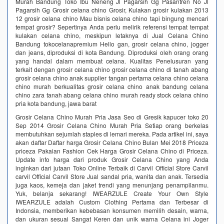
Murah Bandung Toko Ibu Neneng Jl Pagarsih Gg Pasantren No Jl
Pagarsih Gg Grosir celana chino Grosir, Kulakan grosir kulakan 2013
12 grosir celana chino Mau bisnis celana chino tapi bingung mencari
tempat grosir? Sepertinya Anda perlu melirik referensi tempat tempat
kulakan celana chino, meskipun letaknya di Jual Celana Chino
Bandung tokocelanapremium Hello gan, grosir celana chino, jogger
dan jeans, diproduksi di kota Bandung. Diproduksi oleh orang orang
yang handal dalam membuat celana. Kualitas Penelusuran yang
terkait dengan grosir celana chino grosir celana chino di tanah abang
grosir celana chino anak supplier tangan pertama celana chino celana
chino murah berkualitas grosir celana chino anak bandung celana
chino zara tanah abang celana chino murah ready stock celana chino
pria kota bandung, jawa barat
Grosir Celana Chino Murah Pria Jasa Seo di Gresik kapucer toko 20
Sep 2014 Grosir Celana Chino Murah Pria Setiap orang berkelas
membutuhkan sejumlah staples di lemari mereka. Pada artikel ini, saya
akan daftar Daftar harga Grosir Celana Chino Bulan Mei 2018 Priceza
priceza Pakaian Fashion Cek Harga Grosir Celana Chino di Priceza.
Update info harga dari produk Grosir Celana Chino yang Anda
inginkan dari jutaan Toko Online Terbaik di Carvil Official Store Carvil
carvil Official Carvil Store Jual sandal pria, wanita dan anak. Tersedia
juga kaos, kemeja dan jaket trendi yang menunjang penampilanmu.
Yuk, belanja sekarang! IWEARZULE Create Your Own Style
IWEARZULE adalah Custom Clothing Pertama dan Terbesar di
Indonsia, memberikan kebebasan konsumen memilih desain, warna,
dan ukuran sesuai Sangat Keren dan unik warna Celana ini Joger