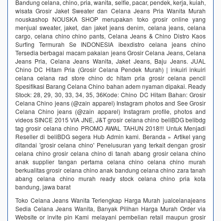
Bandung celana, chino, pria, wanita, selfie, pacar, pendek, kerja, kuiah,
wisata Grosir Jaket Sweater dan Celana Jeans Pria Wanita Murah
nouskashop NOUSKA SHOP merupakan toko grosir online yang
menjual sweater, jaket, dan jaket jeans denim, celana jeans, celana
cargo, celana chino chino pants, Celana Jeans & Chino Distro Kaos
Surfing Termurah Se INDONESIA ibexdistro celana jeans chino
Tersedia berbagai macam pakaian jeans Grosir Celana Jeans, Celana
Jeans Pria, Celana Jeans Wanita, Jaket Jeans, Baju Jeans. JUAL
Chino DC Hitam Pria (Grosir Celana Pendek Murah) | inkuiri inkuiri
celana celana rad store chino dc hitam pria grosir celana pencil
Spesifikasi Barang Celana Chino bahan adem nyaman dipakai. Ready
Stock: 28, 29, 30, 33, 34, 35, 36Kode: Chino DC Hitam Bahan: Grosir
Celana Chino jeans (@zain apparel) Instagram photos and See Grosir
Celana Chino jeans (@zain apparel) Instagram profile, photos and
videos SINCE 2015 VIA JNE, J&T grosir celana chino beliBDG belibdg
tag grosir celana chino PROMO AWAL TAHUN 2018!!! Untuk Menjadi
Reseller di beliBDG segera Hub Admin kami. Beranda » Artikel yang
ditandai 'grosir celana chino' Penelusuran yang terkait dengan grosir
celana chino grosir celana chino di tanah abang grosir celana chino
anak supplier tangan pertama celana chino celana chino murah
berkualitas grosir celana chino anak bandung celana chino zara tanah
abang celana chino murah ready stock celana chino pria kota
bandung, jawa barat
Toko Celana Jeans Wanita Terlengkap Harga Murah jualcelanajeans
Sedia Celana Jeans Wanita, Banyak Pilihan Harga Murah Order via
Website or invite pin Kami melayani pembelian retail maupun grosir