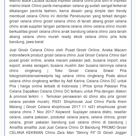
Malmo Black Lazada lazada impresif celana chino pria slim fit impresif
malmo black Chino pants merupakan celana yg sudah sangat terkenal
dikalangan pecinta fashion, karna desain yang simple dan trendy
membuat celana Chino ini dicintai Penelusuran yang terkait dengan
grosir celana chino grosir celana chino di tanah abang grosir celana
chino anak supplier tangan pertama celana chino celana chino murah
berkualitas grosir celana chino anak bandung celana chino zara tanah
abang celana chino murah ready stock celana chino pria kota
bandung, jawa barat
Jual Grosir Celana Chino oleh Pusat Grosir Online, Aneka Macam
indonetwork product grosir celana chino Jual Grosir Celana Chino dari
pusat grosir online, aneka macam pakaian jadi, busana import, sisa
export, aneka seragam, busana muslim dan busana lainnnya celana
chino cingkrang | Toko Grosir Celana Sirwal Pria
tokogrosircelanasirwalpria tag celana chino cingkrang Posts about
celana chino cingkrang written by Asti Karina. Celana Chino DC untuk
Pria | harga online terbaik di Indonesia | iPrice iprice Pakaian Pria
Celana Dapatkan Celana Chino DC terbaru untuk Pria dengan diskon
& promosi terkini ☆ Temukan penawaran dc chino abu pria (grosir
celana pendek murah). RS31 Shophouse Jual Chino Pants Krem
Malang | Grosir Celana shophouse 2017 11 rs31 shophouse grosir
celana chino 7 Nov 2017 Keyword: Suplayer celana distro, reseller
celana, usaha pakaian, produksi celana jeans, celana chinos, grosir
celana, grosir pakaian bandung jual celana chino di bandung |
Amalfila amalfila Jual Jual Celana Chino Di Bandung PROMO Grosir
CELANA KEKINIAN Chino Zara Man "Skinny Fit" Di Grosir Jogger