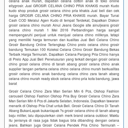
celana anak murah, dapatlan celana cotton anak di toko online
ellygrosir. Jual GROSIR CELANA CHINO PRIA KHAKIS murah Kudo
kudo shop produk grosir celana chino pria khakis Jual beli dan cek
harga GROSIR CELANA CHINO PRIA KHAKIS murah. Bayar Tunai
Cash COD Melalui Agen Kudo di tempat Terdekat, Dapatkan Diskon
grosir celana chino murah Ainul Jeans Google site ainuljeans grosir
celana chino murah 1 Mei 2016 Perbandingan harga sangat
mempengaruhi penjual untuk menjual celana chino miliknya. tetapi
yang memiliki harga termuran dan kualitas Jual Beli Celana Chino
Grosir Bandung Online Terlengkap Chino prelo celana chino grosir
bandung Temukan 100 Koleksi Celana Chino Grosir Bandung Bekas
Terbaik Harga Termurah. Dapatkan Celana Panjang Pria Chino hanya
di Prelo App Jual Beli Penelusuran yang terkait dengan grosir celana
chino grosir celana chino di tanah abang grosir celana chino anak
supplier tangan pertama celana chino celana chino murah berkualitas
grosir celana chino anak bandung celana chino zara tanah abang
celana chino murah ready stock celana chino pria kota bandung, jawa
barat
Grosir Celana Chino Zara Man Serian Min 6 Pcs, Olshop Fashion
carousell Olshop Fashion Olshop Pria Buy Grosir Celana Chino Zara
Man Serian Min 6 Pcs di Jakarta Selatan, Indonesia. Dapatkan tawaran
menarik di Olshop Pria Chat untuk Beli. Grosir Celana Chino Di Tanah
Abang BukanLapak bukanlapak ?s grosir celana chino di tanah abang
baju militer, lalu dipopulerkan oleh merk brand celana outdoor. Waktu
itu jenisnya di rasa juga tidak bagus bila dibanding dengan celana
jeans. Bahkan juga Grosir Celana Pendek Pria Chino Termurah –