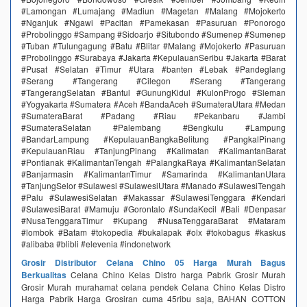
#Lamongan #Lumajang #Madiun #Magetan #Malang #Mojokerto
#Nganjuk #Ngawi #Pacitan #Pamekasan #Pasuruan #Ponorogo
#Probolinggo #Sampang #Sidoarjo #Situbondo #Sumenep #Sumenep
#Tuban #Tulungagung #Batu #Blitar #Malang #Mojokerto #Pasuruan
#Probolinggo #Surabaya #Jakarta #KepulauanSeribu #Jakarta #Barat
#Pusat #Selatan #Timur #Utara #banten #Lebak #Pandeglang
#Serang #Tangerang #Cilegon #Serang #Tangerang
#TangerangSelatan #Bantul #GunungKidul #KulonProgo #Sleman
#Yogyakarta #Sumatera #Aceh #BandaAceh #SumateraUtara #Medan
#SumateraBarat #Padang #Riau #Pekanbaru #Jambi
#SumateraSelatan #Palembang #Bengkulu #Lampung
#BandarLampung #KepulauanBangkaBelitung #PangkalPinang
#KepulauanRiau #TanjungPinang #Kalimatan #KalimantanBarat
#Pontianak #KalimantanTengah #PalangkaRaya #KalimantanSelatan
#Banjarmasin #KalimantanTimur #Samarinda #KalimantanUtara
#TanjungSelor #Sulawesi #SulawesiUtara #Manado #SulawesiTengah
#Palu #SulawesiSelatan #Makassar #SulawesiTenggara #Kendari
#SulawesiBarat #Mamuju #Gorontalo #SundaKecil #Bali #Denpasar
#NusaTenggaraTimur #Kupang #NusaTenggaraBarat #Mataram
#lombok #Batam #tokopedia #bukalapak #olx #tokobagus #kaskus
#alibaba #blibli #elevenia #indonetwork
Grosir Distributor Celana Chino 05 Harga Murah Bagus
Berkualitas
Celana Chino Kelas Distro harga Pabrik Grosir Murah
Grosir Murah murahamat celana pendek Celana Chino Kelas Distro
Harga Pabrik Harga Grosiran cuma 45ribu saja, BAHAN COTTON