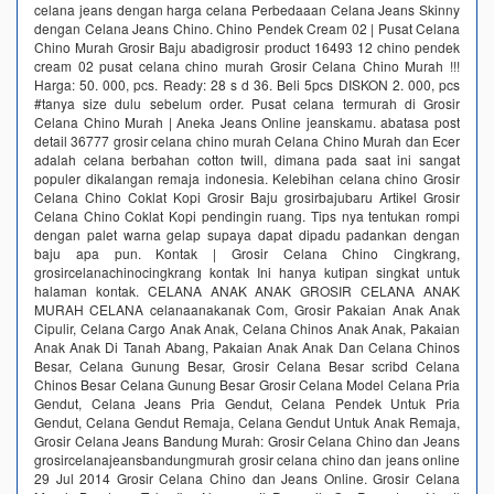
celana jeans dengan harga celana Perbedaaan Celana Jeans Skinny
dengan Celana Jeans Chino. Chino Pendek Cream 02 | Pusat Celana
Chino Murah Grosir Baju abadigrosir product 16493 12 chino pendek
cream 02 pusat celana chino murah Grosir Celana Chino Murah !!!
Harga: 50. 000, pcs. Ready: 28 s d 36. Beli 5pcs DISKON 2. 000, pcs
#tanya size dulu sebelum order. Pusat celana termurah di Grosir
Celana Chino Murah | Aneka Jeans Online jeanskamu. abatasa post
detail 36777 grosir celana chino murah Celana Chino Murah dan Ecer
adalah celana berbahan cotton twill, dimana pada saat ini sangat
populer dikalangan remaja indonesia. Kelebihan celana chino Grosir
Celana Chino Coklat Kopi Grosir Baju grosirbajubaru Artikel Grosir
Celana Chino Coklat Kopi pendingin ruang. Tips nya tentukan rompi
dengan palet warna gelap supaya dapat dipadu padankan dengan
baju apa pun. Kontak | Grosir Celana Chino Cingkrang,
grosircelanachinocingkrang kontak Ini hanya kutipan singkat untuk
halaman kontak. CELANA ANAK ANAK GROSIR CELANA ANAK
MURAH CELANA celanaanakanak Com, Grosir Pakaian Anak Anak
Cipulir, Celana Cargo Anak Anak, Celana Chinos Anak Anak, Pakaian
Anak Anak Di Tanah Abang, Pakaian Anak Anak Dan Celana Chinos
Besar, Celana Gunung Besar, Grosir Celana Besar scribd Celana
Chinos Besar Celana Gunung Besar Grosir Celana Model Celana Pria
Gendut, Celana Jeans Pria Gendut, Celana Pendek Untuk Pria
Gendut, Celana Gendut Remaja, Celana Gendut Untuk Anak Remaja,
Grosir Celana Jeans Bandung Murah: Grosir Celana Chino dan Jeans
grosircelanajeansbandungmurah grosir celana chino dan jeans online
29 Jul 2014 Grosir Celana Chino dan Jeans Online. Grosir Celana