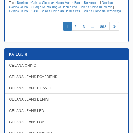
Tag :
Distributor Celana Chino 06 Harga Murah Bagus Berkualitas
|
Distributor
Celana Chino 06 Harga Murah Bagus Berkualitas
|
Celana Chino 06 Murah
|
Celana Chino 06 Asli
|
Celana Chino 06 Berkualitas
|
Celana Chino 06 Terpercaya
|
(current)
1
2
3
...
892
KATEGORI
CELANA CHINO
CELANA JEANS BOYFRIEND
CELANA JEANS CHANEL
CELANA JEANS DENIM
CELANA JEANS LEA
CELANA JEANS LOIS
CELANA JEANS OXYBRO