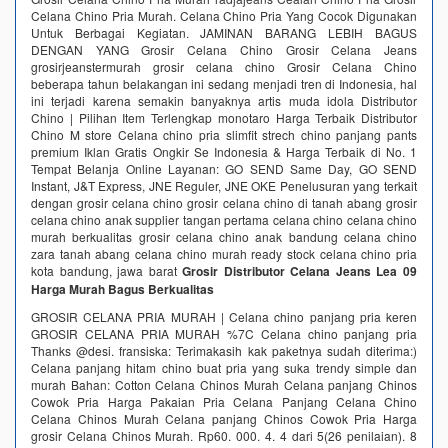
Celana Chino Pria Murah. Celana Chino Pria Yang Cocok Digunakan
Untuk Berbagai Kegiatan. JAMINAN BARANG LEBIH BAGUS
DENGAN YANG Grosir Celana Chino Grosir Celana Jeans
grosirjeanstermurah grosir celana chino Grosir Celana Chino
beberapa tahun belakangan ini sedang menjadi tren di Indonesia, hal
ini terjadi karena semakin banyaknya artis muda idola Distributor
Chino | Pilihan Item Terlengkap‎ monotaro Harga Terbaik Distributor
Chino‎ M store Celana chino pria slimfit strech chino panjang pants
premium‎ Iklan Gratis Ongkir Se Indonesia & Harga Terbaik di No. 1
Tempat Belanja Online Layanan: GO SEND Same Day, GO SEND
Instant, J&T Express, JNE Reguler, JNE OKE Penelusuran yang terkait
dengan grosir celana chino grosir celana chino di tanah abang grosir
celana chino anak supplier tangan pertama celana chino celana chino
murah berkualitas grosir celana chino anak bandung celana chino
zara tanah abang celana chino murah ready stock celana chino pria
kota bandung, jawa barat
Grosir Distributor Celana Jeans Lea 09
Harga Murah Bagus Berkualitas
GROSIR CELANA PRIA MURAH | Celana chino panjang pria keren
GROSIR CELANA PRIA MURAH %7C Celana chino panjang pria
Thanks @desi. fransiska: Terimakasih kak paketnya sudah diterima:)
Celana panjang hitam chino buat pria yang suka trendy simple dan
murah Bahan: Cotton Celana Chinos Murah Celana panjang Chinos
Cowok Pria Harga Pakaian Pria Celana Panjang Celana Chino
Celana Chinos Murah Celana panjang Chinos Cowok Pria Harga
grosir Celana Chinos Murah. Rp60. 000. 4. 4 dari 5(26 penilaian). 8