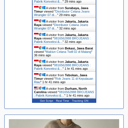
Pabrik Konveksi &…
"
29 mins ago
A visitor from
Surabaya, Jawa
Timur
viewed "
Distributor Celana Jeans
Wrangler 07 di…
"
29 mins ago
A visitor from
Jakarta, Jakarta
Raya
viewed "
Distributor Celana Jeans
Wrangler 07 di…
"
32 mins ago
A visitor from
Jakarta, Jakarta
Raya
viewed "
0816562888 BROJEANS :
Pabrik Konveksi &…
"
32 mins ago
A visitor from
Bekasi, Jawa Barat
viewed "
Maklun Celana Twill 02 di Malang
"
36 mins ago
A visitor from
Jakarta, Jakarta
Raya
viewed "
0816562888 BROJEANS :
Pabrik Konveksi &…
"
1 hr 41 mins ago
A visitor from
Tebokan, Jawa
Timur
viewed "
Rok Jeans 11 di Kepulauan
Riau
"
1 hr 41 mins ago
A visitor from
Durham, North
Carolina
viewed "
0816562888 BROJEANS
: Pabrik Konveksi &…
"
1 hr 41 mins ago
Get Script
Real Time
Tracking ON