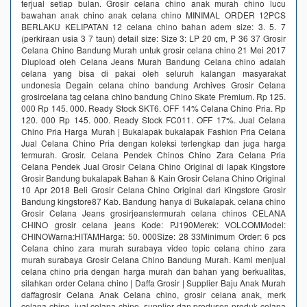
terjual setiap bulan. Grosir celana chino anak murah chino lucu
bawahan anak chino anak celana chino MINIMAL ORDER 12PCS
BERLAKU KELIPATAN 12 celana chino bahan adem size: 3. 5. 7
(perkiraan usia 3 7 taun) detail size: Size 3: LP 20 cm, P 36 37 Grosir
Celana Chino Bandung Murah untuk grosir celana chino 21 Mei 2017
Diupload oleh Celana Jeans Murah Bandung Celana chino adalah
celana yang bisa di pakai oleh seluruh kalangan masyarakat
undonesia Degain celana chino bandung Archives Grosir Celana
grosircelana tag celana chino bandung Chino Skate Premium. Rp 125.
000 Rp 145. 000. Ready Stock SKT6. OFF 14% Celana Chino Pria. Rp
120. 000 Rp 145. 000. Ready Stock FC011. OFF 17%. Jual Celana
Chino Pria Harga Murah | Bukalapak bukalapak Fashion Pria Celana
Jual Celana Chino Pria dengan koleksi terlengkap dan juga harga
termurah. Grosir. Celana Pendek Chinos Chino Zara Celana Pria
Celana Pendek Jual Grosir Celana Chino Original di lapak Kingstore
Grosir Bandung bukalapak Bahan & Kain Grosir Celana Chino Original
10 Apr 2018 Beli Grosir Celana Chino Original dari Kingstore Grosir
Bandung kingstore87 Kab. Bandung hanya di Bukalapak. celana chino
Grosir Celana Jeans grosirjeanstermurah celana chinos CELANA
CHINO grosir celana jeans Kode: PJ190Merek: VOLCOMModel:
CHINOWarna:HITAMHarga: 50. 000Size: 28 33Minimum Order: 6 pcs
Celana chino zara murah surabaya video topic celana chino zara
murah surabaya Grosir Celana Chino Bandung Murah. Kami menjual
celana chino pria dengan harga murah dan bahan yang berkualitas,
silahkan order Celana chino | Daffa Grosir | Supplier Baju Anak Murah
daffagrosir Celana Anak Celana chino, grosir celana anak, merk
celana chino, jual celana chino, supplier dan produsen produk celana