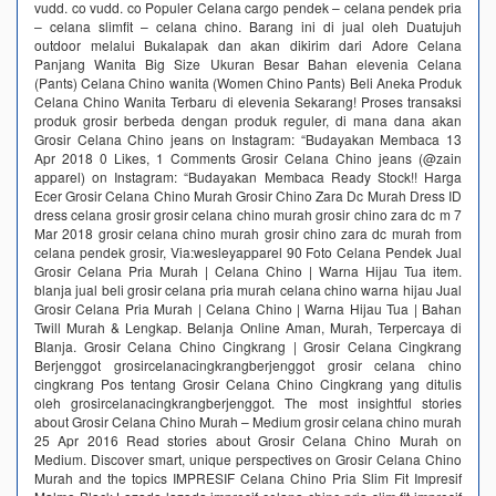
vudd. co vudd. co Populer Celana cargo pendek – celana pendek pria
– celana slimfit – celana chino. Barang ini di jual oleh Duatujuh
outdoor melalui Bukalapak dan akan dikirim dari Adore Celana
Panjang Wanita Big Size Ukuran Besar Bahan elevenia Celana
(Pants) Celana Chino wanita (Women Chino Pants) Beli Aneka Produk
Celana Chino Wanita Terbaru di elevenia Sekarang! Proses transaksi
produk grosir berbeda dengan produk reguler, di mana dana akan
Grosir Celana Chino jeans on Instagram: “Budayakan Membaca 13
Apr 2018 0 Likes, 1 Comments Grosir Celana Chino jeans (@zain
apparel) on Instagram: “Budayakan Membaca Ready Stock!! Harga
Ecer Grosir Celana Chino Murah Grosir Chino Zara Dc Murah Dress ID
dress celana grosir grosir celana chino murah grosir chino zara dc m 7
Mar 2018 grosir celana chino murah grosir chino zara dc murah from
celana pendek grosir, Via:wesleyapparel 90 Foto Celana Pendek Jual
Grosir Celana Pria Murah | Celana Chino | Warna Hijau Tua item.
blanja jual beli grosir celana pria murah celana chino warna hijau Jual
Grosir Celana Pria Murah | Celana Chino | Warna Hijau Tua | Bahan
Twill Murah & Lengkap. Belanja Online Aman, Murah, Terpercaya di
Blanja. Grosir Celana Chino Cingkrang | Grosir Celana Cingkrang
Berjenggot grosircelanacingkrangberjenggot grosir celana chino
cingkrang Pos tentang Grosir Celana Chino Cingkrang yang ditulis
oleh grosircelanacingkrangberjenggot. The most insightful stories
about Grosir Celana Chino Murah – Medium grosir celana chino murah
25 Apr 2016 Read stories about Grosir Celana Chino Murah on
Medium. Discover smart, unique perspectives on Grosir Celana Chino
Murah and the topics IMPRESIF Celana Chino Pria Slim Fit Impresif