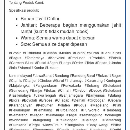
Tentang Produk Kami:
Spesifikasi produk:
Bahan: Twill Cotton
Jahitan: Beberapa bagian menggunakan jahit
rantai (kuat & tidak mudah robek)
Warna: Semua warna dapat dipesan
Size: Semua size dapat dipesan ​​
#Grosir #Distributor #Celana #Jeans #Chino #Murah #Berkualitas
#Bagus #Terpercaya #Konveksi #Produsen #Produksi #Pabrik
#Garmen #Jual #Pusat #Agen #Harga #Order #Toko #Pesan #Usaha
#Info #Alamat #Kantor #Ukuran
kami melayani #JawaBarat #Bandung #BandungBarat #Bekasi #Bogor
#Ciamis #Cianjur #Cirebon #Garut #Indramayu #Karawang #Kuningan
#Majalengka #Pangandaran #Purwakarta #Subang #Sukabumi
#Sumedang #Banjar #Bekasi #Cimahi #Cirebon #Depok #Sukabumi
#Tasikmalaya #JawaTengah #Banjarnegara #Banyumas #Batang
#Blora #Boyolali #Brebes #Cilacap #Demak #Grobogan #Jepara
#Karanganyar #Kebumen #Klaten #Kudus #Magelang #Pati
#Pekalongan #Pemalang #Purbalingga #Purworejo #Rembang
#Semarang #Sragen #Sukoharjo #Tegal #Temanggung #Wonogiri
#Wonosobo #Magelang #Pekalongan #Salatiga #Semarang
#Surakarta #Tegal #JawaTimur #Bangkalan #Banyuwangi #Blitar
#Bojonegoro #Bondowoso #Gresik #Jember #Jombang #Kediri