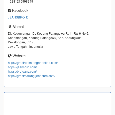
+6281215998949
Facebook
JEANSBRO.ID
Alamat
Dk Kademangan Ds Kedung Patangewu Rt 11 Rw 6 No 5,
Kademangan, Kedung Patangewu, Kec. Kedungwuni,
Pekalongan, 51173
Jawa Tengah - Indonesia
Website
https://grosirpekalonganonline.com/
https://jeansbro.com/
https://brojeans.com/
https://grosirsarung.jeansbro.com/