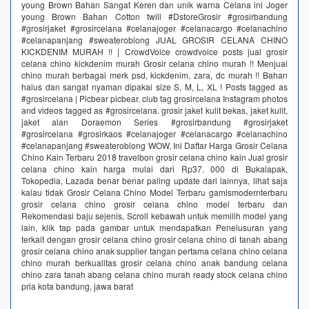
young Brown Bahan Sangat Keren dan unik warna Celana ini Joger
young Brown Bahan Cotton twill #DstoreGrosir #grosirbandung
#grosirjaket #grosircelana #celanajoger #celanacargo #celanachino
#celanapanjang #sweateroblong JUAL GROSIR CELANA CHINO
KICKDENIM MURAH !! | CrowdVoice crowdvoice posts jual grosir
celana chino kickdenim murah Grosir celana chino murah !! Menjual
chino murah berbagai merk psd, kickdenim, zara, dc murah !! Bahan
halus dan sangat nyaman dipakai size S, M, L, XL ! Posts tagged as
#grosircelana | Picbear picbear. club tag grosircelana Instagram photos
and videos tagged as #grosircelana. grosir jaket kulit bekas, jaket kulit,
jaket alan Doraemon Series #grosirbandung #grosirjaket
#grosircelana #grosirkaos #celanajoger #celanacargo #celanachino
#celanapanjang #sweateroblong WOW, Ini Daftar Harga Grosir Celana
Chino Kain Terbaru 2018 travelbon grosir celana chino kain Jual grosir
celana chino kain harga mulai dari Rp37. 000 di Bukalapak,
Tokopedia, Lazada benar benar paling update dari lainnya, lihat saja
kalau tidak Grosir Celana Chino Model Terbaru gamismodernterbaru
grosir celana chino grosir celana chino model terbaru dan
Rekomendasi baju sejenis, Scroll kebawah untuk memilih model yang
lain, klik tap pada gambar untuk mendapatkan Penelusuran yang
terkait dengan grosir celana chino grosir celana chino di tanah abang
grosir celana chino anak supplier tangan pertama celana chino celana
chino murah berkualitas grosir celana chino anak bandung celana
chino zara tanah abang celana chino murah ready stock celana chino
pria kota bandung, jawa barat