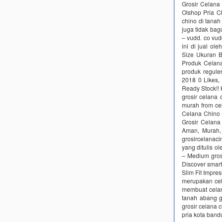
Grosir Celana
Olshop Pria C
chino di tanah
juga tidak ba
– vudd. co vud
ini di jual o
Size Ukuran B
Produk Celana
produk regule
2018 0 Likes,
Ready Stock!! 
grosir celana 
murah from ce
Celana Chino |
Grosir Celana
Aman, Murah, 
grosircelanac
yang ditulis o
– Medium gros
Discover smart
Slim Fit Impre
merupakan cel
membuat celana
tanah abang g
grosir celana 
pria kota band