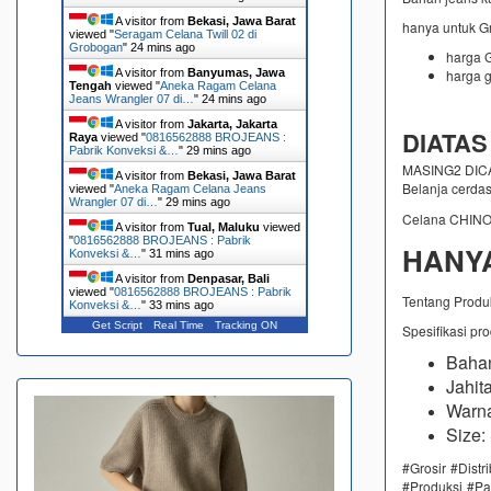
A visitor from
Bekasi, Jawa Barat
hanya untuk G
viewed "
Seragam Celana Twill 02 di
Grobogan
"
24 mins ago
harga G
harga g
A visitor from
Banyumas, Jawa
Tengah
viewed "
Aneka Ragam Celana
Jeans Wrangler 07 di…
"
24 mins ago
A visitor from
Jakarta, Jakarta
DIATAS
Raya
viewed "
0816562888 BROJEANS :
Pabrik Konveksi &…
"
29 mins ago
MASING2 DICAM
A visitor from
Bekasi, Jawa Barat
Belanja cerda
viewed "
Aneka Ragam Celana Jeans
Wrangler 07 di…
"
29 mins ago
Celana CHINO
A visitor from
Tual, Maluku
viewed
"
0816562888 BROJEANS : Pabrik
HANYA
Konveksi &…
"
31 mins ago
A visitor from
Denpasar, Bali
viewed "
0816562888 BROJEANS : Pabrik
Tentang Produ
Konveksi &…
"
34 mins ago
Get Script
Real Time
Tracking ON
Spesifikasi pr
Bahan
Jahit
Warna
Size:
#Grosir #Dist
#Produksi #Pa