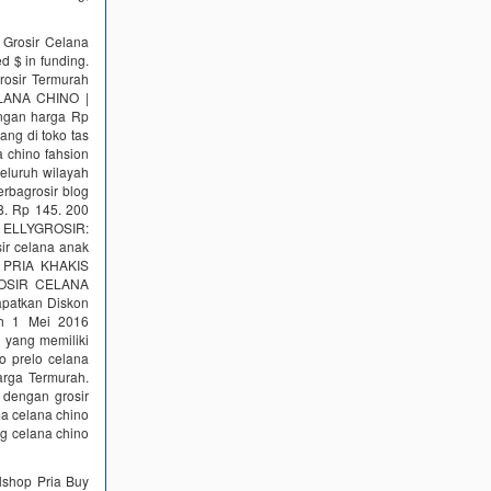
 Grosir Celana
 $ in funding.
rosir Termurah
CELANA CHINO |
ngan harga Rp
ang di toko tas
a chino fahsion
seluruh wilayah
erbagrosir blog
8. Rp 145. 200
k ELLYGROSIR:
sir celana anak
NO PRIA KHAKIS
GROSIR CELANA
apatkan Diskon
ah 1 Mei 2016
 yang memiliki
o prelo celana
arga Termurah.
 dengan grosir
ma celana chino
ng celana chino
lshop Pria Buy