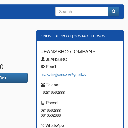
ONLINE SUPPORT | CONTACT PERSON
JEANSBRO COMPANY
JEANSBRO
0
Email
marketingjeansbro@gmail.com
Beli
Telepon
+62816562888
Ponsel
0816562888
0816562888
WhatsApp