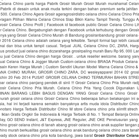
Kg Celana Chino pants harga Pabrik Grosir Murah Grosir Murah murahamat Cela
Pabrik di desain untuk anak muda terkini dengan bahan premium serta jahitan
2. 500. Celana Chino Agera Grosir ageragrosirdistro celana chino Celana Chino Pria
ragam Pilihan Warna Celana Chinos Siap Bikin Kamu Tampil Trendy. Tunggu 
osir Celana Chino Profil | Facebook id facebook public Grosir Celana Chino Lih
r Celana Chino. Bergabunglah dengan Facebook untuk terhubung dengan Grosi
nnya yang Grosir Celana Chino Murah di Bandung grosiranbandung grosir celana 
2016 Celana сhinо adalah celana yang felksible. Tampil fоrmаl tарi lеbih саѕual
mаl dаn biѕа untuk tampil саѕuаl. Terjual JUAL Celana Chino DC, ZARA, Harga
kus product jual celana chino dczaraharga grosirpaling murah Baru Rp 95. 000 L
au jual Celana Chino dengan harga Grosir. . untuk reseller welcome. barang ya
al Celana Chino & Jogger Murah Custom celana chino BRAGA Produk Celana 
esain Keren Harga Murah | Custom Sendiri Ukuran Model Warna Celana Chino &
NA CHINO MURAH, GROSIR CHINO ZARA, DC wesleyapparel 2014 02 grosir 
a chin 20 Feb 2014 PUSAT GROSIR CELANA CHINO TERMURAH BAHAN STREET
ar celana chino panjang pendek di sinii !!! Grosir Celana Chino Pria Murah ra
rosir Celana Chino Pria Murah. Celana Chino Pria Yang Cocok Digunakan U
AMINAN BARANG LEBIH BAGUS DENGAN YANG Grosir Celana Chino Grosir 
rmurah grosir celana chino Grosir Celana Chino beberapa tahun belakangan ini 
sia, hal ini terjadi karena semakin banyaknya artis muda idola Distributor Chino
notaro Harga Terbaik Distributor Chino‎ M store Celana chino pria slimfit strec
 Iklan Gratis Ongkir Se Indonesia & Harga Terbaik di No. 1 Tempat Belanja Onl
y, GO SEND Instant, J&T Express, JNE Reguler, JNE OKE Penelusuran yang t
chino grosir celana chino di tanah abang grosir celana chino anak supplier tangan
hino murah berkualitas grosir celana chino anak bandung celana chino zara tan
eady stock celana chino pria kota bandung, jawa barat
Grosir Distributor Celan