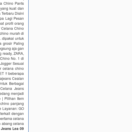
na Chino Pants
 yang kuat dan
 Terbaru Disini
Apa Lagi Pesan
at profil orang
r Celana Chino
chino murah di
. dipakai untuk
 grosir Paling
angsung aja gan
ng ready, ZARA,
Chino No. 1 di
 Jogger Sesuai
celana chino
 !! beberapa
djajeans Cealan
ntuk Berbagai
Celana Jeans
sedang menjadi
 | Pilihan Item
h chino panjang
ine Layanan: GO
erkait dengan
 pertama celana
ah abang celana
a Jeans Lea 09