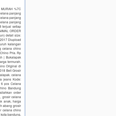
IA MURAH %7C
 Celana panjang
Celana panjang
Celana panjang
 terjual setiap
 MINIMAL ORDER
) detail size:
i 2017 Diupload
luruh kalangan
g celana chino
Chino Pria. Rp
h | Bukalapak
arga termurah.
no Original di
018 Beli Grosir
alapak. celana
na jeans Kode:
 6 pcs Celana
 Chino Bandung
silahkan order
, grosir celana
ak anak, harga
ah abang grosir
r celana chino
 kota bandung,