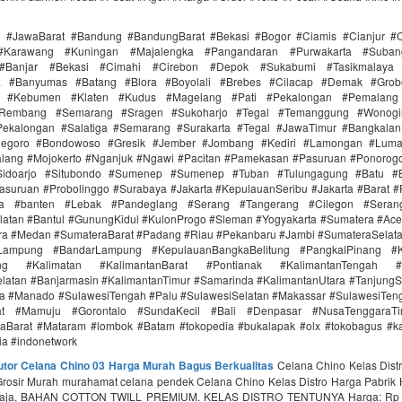
i #JawaBarat #Bandung #BandungBarat #Bekasi #Bogor #Ciamis #Cianjur #C
#Karawang #Kuningan #Majalengka #Pangandaran #Purwakarta #Suba
Banjar #Bekasi #Cimahi #Cirebon #Depok #Sukabumi #Tasikmalaya
ra #Banyumas #Batang #Blora #Boyolali #Brebes #Cilacap #Demak #Grob
r #Kebumen #Klaten #Kudus #Magelang #Pati #Pekalongan #Pemalang 
#Rembang #Semarang #Sragen #Sukoharjo #Tegal #Temanggung #Wonogi
ekalongan #Salatiga #Semarang #Surakarta #Tegal #JawaTimur #Bangkala
onegoro #Bondowoso #Gresik #Jember #Jombang #Kediri #Lamongan #Lum
lang #Mojokerto #Nganjuk #Ngawi #Pacitan #Pamekasan #Pasuruan #Ponorogo
idoarjo #Situbondo #Sumenep #Sumenep #Tuban #Tulungagung #Batu #Bl
asuruan #Probolinggo #Surabaya #Jakarta #KepulauanSeribu #Jakarta #Barat #
ra #banten #Lebak #Pandeglang #Serang #Tangerang #Cilegon #Seran
latan #Bantul #GunungKidul #KulonProgo #Sleman #Yogyakarta #Sumatera #Ac
ra #Medan #SumateraBarat #Padang #Riau #Pekanbaru #Jambi #SumateraSelat
Lampung #BandarLampung #KepulauanBangkaBelitung #PangkalPinang #K
ang #Kalimatan #KalimantanBarat #Pontianak #KalimantanTengah #
latan #Banjarmasin #KalimantanTimur #Samarinda #KalimantanUtara #TanjungS
a #Manado #SulawesiTengah #Palu #SulawesiSelatan #Makassar #SulawesiTen
rat #Mamuju #Gorontalo #SundaKecil #Bali #Denpasar #NusaTenggaraT
aBarat #Mataram #lombok #Batam #tokopedia #bukalapak #olx #tokobagus #ka
nia #indonetwork
butor Celana Chino 03 Harga Murah Bagus Berkualitas
Celana Chino Kelas Distr
Grosir Murah murahamat celana pendek Celana Chino Kelas Distro Harga Pabrik 
saja, BAHAN COTTON TWILL PREMIUM. KELAS DISTRO TENTUNYA Harga‎: ‎Rp 4