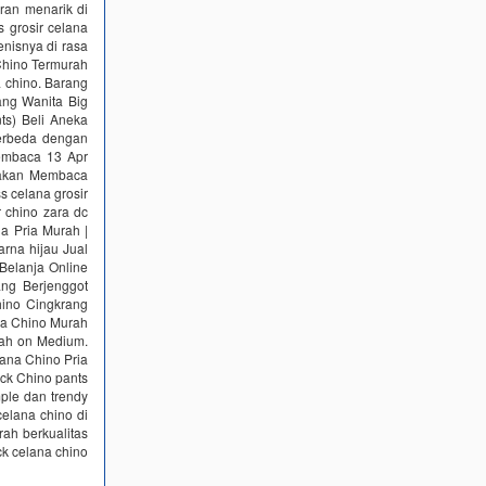
ran menarik di
 grosir celana
enisnya di rasa
Chino Termurah
a chino. Barang
ang Wanita Big
ts) Beli Aneka
berbeda dengan
Membaca 13 Apr
ayakan Membaca
s celana grosir
r chino zara dc
a Pria Murah |
arna hijau Jual
Belanja Online
ang Berjenggot
hino Cingkrang
ana Chino Murah
rah on Medium.
lana Chino Pria
ack Chino pants
ple dan trendy
celana chino di
ah berkualitas
ck celana chino