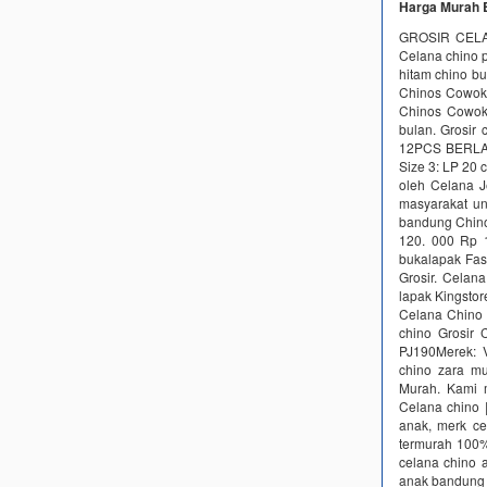
Harga Murah 
GROSIR CELA
Celana chino p
hitam chino b
Chinos Cowok 
Chinos Cowok P
bulan. Grosir
12PCS BERLAKU
Size 3: LP 20 
oleh Celana J
masyarakat un
bandung Chino
120. 000 Rp 
bukalapak Fas
Grosir. Celan
lapak Kingstor
Celana Chino 
chino Grosir 
PJ190Merek: 
chino zara mu
Murah. Kami m
Celana chino |
anak, merk ce
termurah 100% 
celana chino 
anak bandung 