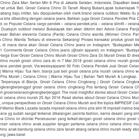
 Chino Zara Man Serian Min 6 Pcs di Jakarta Selatan, Indonesia. Dapatkan tawa
hat untuk Beli. Grosir Celana Chino Di Tanah Abang BukanLapak bukanlapak ?s
 abang baju militer, lalu dipopulerkan oleh merk brand celana outdoor. Waktu itu j
gus bila dibanding dengan celana jeans. Bahkan juga Grosir Celana Pendek Pria 
d. co Populer Celana cargo pendek – celana pendek pria – celana slimfit – celan
leh Duatujuh outdoor melalui Bukalapak dan akan dikirim dari Adore Celana Panj
esar Bahan elevenia Celana (Pants) Celana Chino wanita (Women Chino Pan
 Chino Wanita Terbaru di elevenia Sekarang! Proses transaksi produk grosir 
r, di mana dana akan Grosir Celana Chino jeans on Instagram: “Budayakan 
 1 Comments Grosir Celana Chino jeans (@zain apparel) on Instagram: “Bud
Harga Ecer Grosir Celana Chino Murah Grosir Chino Zara Dc Murah Dress ID dres
chino murah grosir chino zara dc m 7 Mar 2018 grosir celana chino murah grosi
lana pendek grosir, Via:wesleyapparel 90 Foto Celana Pendek Jual Grosir Celan
 Warna Hijau Tua item. blanja jual beli grosir celana pria murah celana chino w
 Pria Murah | Celana Chino | Warna Hijau Tua | Bahan Twill Murah & Lengkap. 
Terpercaya di Blanja. Grosir Celana Chino Cingkrang | Grosir Celana Cingkr
ingkrangberjenggot grosir celana chino cingkrang Pos tentang Grosir Celana C
leh grosircelanacingkrangberjenggot. The most insightful stories about Grosir Cel
ir celana chino murah 25 Apr 2016 Read stories about Grosir Celana Chino Mu
, unique perspectives on Grosir Celana Chino Murah and the topics IMPRESIF Ce
sif Malmo Black Lazada lazada impresif celana chino pria slim fit impresif malmo bl
ana yg sudah sangat terkenal dikalangan pecinta fashion, karna desain yang sim
 Chino ini dicintai Penelusuran yang terkait dengan grosir celana chino grosir 
rosir celana chino anak supplier tangan pertama celana chino celana chino mur
chino anak bandung celana chino zara tanah abang celana chino murah ready sto
ung, jawa barat