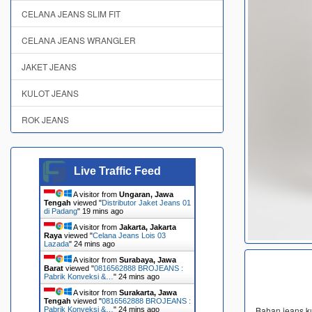
CELANA JEANS SLIM FIT
CELANA JEANS WRANGLER
JAKET JEANS
KULOT JEANS
ROK JEANS
Live Traffic Feed
A visitor from
Ungaran, Jawa
Tengah
viewed "
Distributor Jaket Jeans 01
di Padang
"
19 mins ago
A visitor from
Jakarta, Jakarta
Raya
viewed "
Celana Jeans Lois 03
Lazada
"
24 mins ago
A visitor from
Surabaya, Jawa
Barat
viewed "
0816562888 BROJEANS :
Pabrik Konveksi &…
"
24 mins ago
A visitor from
Surakarta, Jawa
Tengah
viewed "
0816562888 BROJEANS :
Bahan jeans kua
Pabrik Konveksi &…
"
24 mins ago