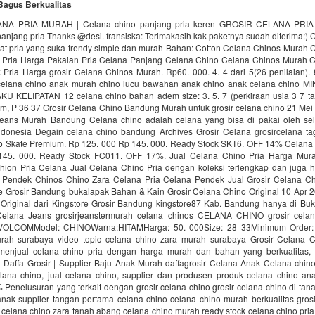
Bagus Berkualitas
NA PRIA MURAH | Celana chino panjang pria keren GROSIR CELANA PR
anjang pria Thanks @desi. fransiska: Terimakasih kak paketnya sudah diterima:)
uat pria yang suka trendy simple dan murah Bahan: Cotton Celana Chinos Murah 
Pria Harga Pakaian Pria Celana Panjang Celana Chino Celana Chinos Murah 
ria Harga grosir Celana Chinos Murah. Rp60. 000. 4. 4 dari 5(26 penilaian). 8
 celana chino anak murah chino lucu bawahan anak chino anak celana chino
 KELIPATAN 12 celana chino bahan adem size: 3. 5. 7 (perkiraan usia 3 7 taun
cm, P 36 37 Grosir Celana Chino Bandung Murah untuk grosir celana chino 21 Me
eans Murah Bandung Celana chino adalah celana yang bisa di pakai oleh se
donesia Degain celana chino bandung Archives Grosir Celana grosircelana ta
 Skate Premium. Rp 125. 000 Rp 145. 000. Ready Stock SKT6. OFF 14% Celana 
145. 000. Ready Stock FC011. OFF 17%. Jual Celana Chino Pria Harga Mura
hion Pria Celana Jual Celana Chino Pria dengan koleksi terlengkap dan juga h
a Pendek Chinos Chino Zara Celana Pria Celana Pendek Jual Grosir Celana Chi
e Grosir Bandung bukalapak Bahan & Kain Grosir Celana Chino Original 10 Apr 2
Original dari Kingstore Grosir Bandung kingstore87 Kab. Bandung hanya di Buk
Celana Jeans grosirjeanstermurah celana chinos CELANA CHINO grosir cela
VOLCOMModel: CHINOWarna:HITAMHarga: 50. 000Size: 28 33Minimum Order:
rah surabaya video topic celana chino zara murah surabaya Grosir Celana
enjual celana chino pria dengan harga murah dan bahan yang berkualitas, 
 Daffa Grosir | Supplier Baju Anak Murah daffagrosir Celana Anak Celana chino
lana chino, jual celana chino, supplier dan produsen produk celana chino an
Penelusuran yang terkait dengan grosir celana chino grosir celana chino di tan
anak supplier tangan pertama celana chino celana chino murah berkualitas grosi
celana chino zara tanah abang celana chino murah ready stock celana chino pria