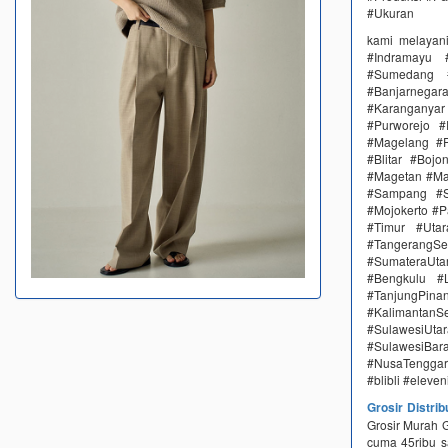
#Ukuran
kami melayan
#Indramayu 
#Sumedang #
#Banjarnega
#Karanganya
#Purworejo 
#Magelang #P
#Blitar #Boj
#Magetan #Ma
#Sampang #S
#Mojokerto #P
#Timur #Uta
#TangerangSe
#SumateraUta
#Bengkulu #
#TanjungPin
#KalimantanSe
#SulawesiUtar
#SulawesiBa
#NusaTenggar
#blibli #eleve
Grosir Distri
Grosir Murah 
cuma 45ribu 