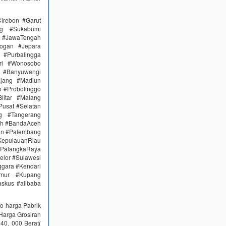
irebon #Garut
ng #Sukabumi
 #JawaTengah
ogan #Jepara
#Purbalingga
ri #Wonosobo
n #Banyuwangi
ajang #Madiun
 #Probolinggo
itar #Malang
Pusat #Selatan
g #Tangerang
eh #BandaAceh
an #Palembang
epulauanRiau
PalangkaRaya
elor #Sulawesi
ggara #Kendari
imur #Kupang
skus #alibaba
o harga Pabrik
Harga Grosiran
0. 000 Berat(