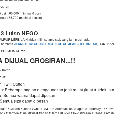
rosiran
rosir : 65.000 (minimal 6 pcs)
rosir : 55.700 (minimal 1 lusin)
 3 Luisn NEGO
PUR MERK LAIN. (bisa milih selama stok yang lain masih ada)
s bersama
JEANS BRO: GROSIR DISTRIBUTOR JEANS TERMURAH
, BUKTIKAN
 PREMIUM Murah..
 DIJUAL GROSIRAN...!!
k Kami:
oduk:
: Twill Cotton
an: Beberapa bagian menggunakan jahit rantai (kuat & tidak mu
: Semua warna dapat dipesan
 Semua size dapat dipesan ​​
ributor #Celana #Jeans #Chino #Murah #Berkualitas #Bagus #Terpercaya #Konv
brik #Garmen #Jual #Pusat #Agen #Harga #Order #Toko #Pesan #Usaha #Info #