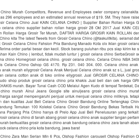
 Chino Murah Competitors, Revenue and Employees owler company celanakita
as 296 employees and an estimated annual revenue of $19. 5M. They have raised
sir Celana Chino Jual KAIN CELANA CHINO | Supplier Bahan Rollan Harga G
n celana chino supplier bahan rollan harga grosir 28 Okt 2017 Jual KAIN 
an Rollan Harga Grosir Ter Murah, DAFTAR HARGA GROSIR KAIN ROLLAN de
Chino kita The latest Tweets from Grosir Celana Chino (@taskulitkita). selamat dat
sip: Grosir Celana Chino Fahsion Pria Bandung Manado Kota olx iklan grosir celan
erima order partai besar dan kecil. Stock barang puluhan ribu pcs siap kirim ke 
ahan Kain Chino ( lembut, tidak mudah luntur ) grosir celana chino SerbaGrosir s
lana chino Homegrosir celana chino. grosir celana chino. Celana Chino NBA 340
bis Celana Chino Gshop GS 4170. Rp 231. 040 304. 000. Celana chino ana
ju anak murah ellygrosir Celana Anak Menjual Celana chino anak sz s L, jual gro
an celana cotton anak di toko online ellygrosir. Jual GROSIR CELANA CHI
udo shop produk grosir celana chino pria khakis Jual beli dan cek harga 
AKIS murah. Bayar Tunai Cash COD Melalui Agen Kudo di tempat Terdekat, D
a chino murah Ainul Jeans Google site ainuljeans grosir celana chino mur
harga sangat mempengaruhi penjual untuk menjual celana chino miliknya. tetapi
n dan kualitas Jual Beli Celana Chino Grosir Bandung Online Terlengkap Chin
bandung Temukan 100 Koleksi Celana Chino Grosir Bandung Bekas Terbaik H
na Panjang Pria Chino hanya di Prelo App Jual Beli Penelusuran yang terkait
rosir celana chino di tanah abang grosir celana chino anak supplier tangan perta
urah berkualitas grosir celana chino anak bandung celana chino zara tanah aba
ock celana chino pria kota bandung, jawa barat
 Chino Zara Man Serian Min 6 Pcs, Olshop Fashion carousell Olshop Fashion O