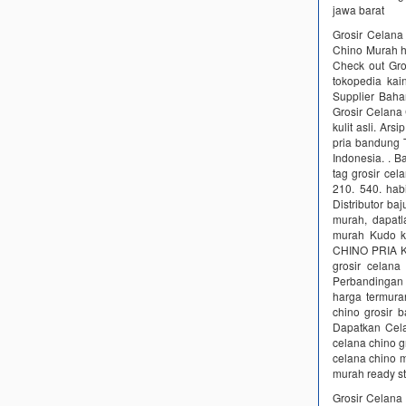
jawa barat
Grosir Celana
Chino Murah h
Check out Gro
tokopedia kai
Supplier Bah
Grosir Celana 
kulit asli. Ar
pria bandung T
Indonesia. . B
tag grosir ce
210. 540. ha
Distributor ba
murah, dapatl
murah Kudo k
CHINO PRIA KH
grosir celan
Perbandingan 
harga termura
chino grosir 
Dapatkan Cela
celana chino g
celana chino m
murah ready st
Grosir Celana