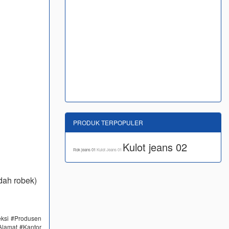
PRODUK TERPOPULER
Kulot jeans 02
Rok jeans 01
Kulot Jeans 01
dah robek)
eksi #Produsen
Alamat #Kantor