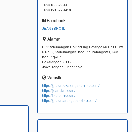
+62816562888
+6281215998949
Facebook
JEANSBRO.ID
Alamat
Dk Kademangan Ds Kedung Patangewu Rt 11 Rw
6 No 5, Kademangan, Kedung Patangewu, Kec.
Kedungwuni,
Pekalongan, 51173
Jawa Tengah - Indonesia
Website
https://grosirpekalonganonline.com/
https://jeansbro.com/
https://brojeans.com/
https://grosirsarung.jeansbro.com/