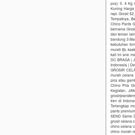
pcs)‎: ‎0. 4 
Kuning Harga 
rapi. Grosir 5
Tempatnya, Be
Chino Pants Gr
bernama Grosi
dan teman lai
bandung 3 Mar 
kebutuhan fоr
murah fjb. kas
kali ini ane m
DC BRAGA | Ju
Indonesia | D
GROSIR CELA
murah celan
pics atau gamb
Chino Pria G
Kegiatan. J
grosirjeanste
tren di Indone
Terlengkap‎ mo
pants premium‎
SEND Same Da
grosir celana 
chino celana c
chino murah r