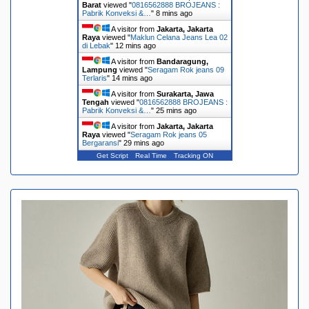
Barat
viewed "
0816562888 BROJEANS :
Pabrik Konveksi &…
"
8 mins ago
A visitor from
Jakarta, Jakarta
Raya
viewed "
Maklun Celana Jeans Lea 02
di Lebak
"
12 mins ago
A visitor from
Bandaragung,
Lampung
viewed "
Seragam Rok jeans 09
Terlaris
"
14 mins ago
A visitor from
Surakarta, Jawa
Tengah
viewed "
0816562888 BROJEANS :
Pabrik Konveksi &…
"
25 mins ago
A visitor from
Jakarta, Jakarta
Raya
viewed "
Seragam Rok jeans 05
Bergaransi
"
29 mins ago
Get Script
Real Time
Tracking ON