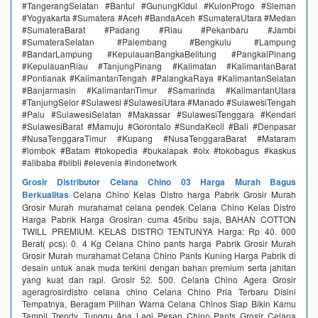
#TangerangSelatan #Bantul #GunungKidul #KulonProgo #Sleman
#Yogyakarta #Sumatera #Aceh #BandaAceh #SumateraUtara #Medan
#SumateraBarat #Padang #Riau #Pekanbaru #Jambi
#SumateraSelatan #Palembang #Bengkulu #Lampung
#BandarLampung #KepulauanBangkaBelitung #PangkalPinang
#KepulauanRiau #TanjungPinang #Kalimatan #KalimantanBarat
#Pontianak #KalimantanTengah #PalangkaRaya #KalimantanSelatan
#Banjarmasin #KalimantanTimur #Samarinda #KalimantanUtara
#TanjungSelor #Sulawesi #SulawesiUtara #Manado #SulawesiTengah
#Palu #SulawesiSelatan #Makassar #SulawesiTenggara #Kendari
#SulawesiBarat #Mamuju #Gorontalo #SundaKecil #Bali #Denpasar
#NusaTenggaraTimur #Kupang #NusaTenggaraBarat #Mataram
#lombok #Batam #tokopedia #bukalapak #olx #tokobagus #kaskus
#alibaba #blibli #elevenia #indonetwork
Grosir Distributor Celana Chino 03 Harga Murah Bagus
Berkualitas
Celana Chino Kelas Distro harga Pabrik Grosir Murah
Grosir Murah murahamat celana pendek Celana Chino Kelas Distro
Harga Pabrik Harga Grosiran cuma 45ribu saja, BAHAN COTTON
TWILL PREMIUM. KELAS DISTRO TENTUNYA Harga‎: ‎Rp 40. 000
Berat( pcs)‎: ‎0. 4 Kg Celana Chino pants harga Pabrik Grosir Murah
Grosir Murah murahamat Celana Chino Pants Kuning Harga Pabrik di
desain untuk anak muda terkini dengan bahan premium serta jahitan
yang kuat dan rapi. Grosir 52. 500. Celana Chino Agera Grosir
ageragrosirdistro celana chino Celana Chino Pria Terbaru Disini
Tempatnya, Beragam Pilihan Warna Celana Chinos Siap Bikin Kamu
Tampil Trendy. Tunggu Apa Lagi Pesan Chino Pants Grosir Celana