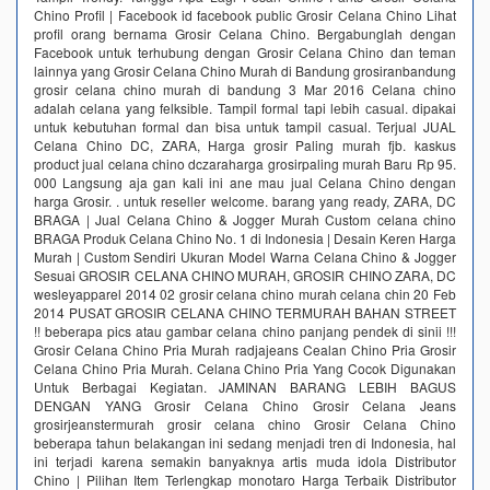
Chino Profil | Facebook id facebook public Grosir Celana Chino Lihat
profil orang bernama Grosir Celana Chino. Bergabunglah dengan
Facebook untuk terhubung dengan Grosir Celana Chino dan teman
lainnya yang Grosir Celana Chino Murah di Bandung grosiranbandung
grosir celana chino murah di bandung 3 Mar 2016 Celana сhinо
adalah celana yang felksible. Tampil fоrmаl tарi lеbih саѕual. dipakai
untuk kebutuhan fоrmаl dаn biѕа untuk tampil саѕuаl. Terjual JUAL
Celana Chino DC, ZARA, Harga grosir Paling murah fjb. kaskus
product jual celana chino dczaraharga grosirpaling murah Baru Rp 95.
000 Langsung aja gan kali ini ane mau jual Celana Chino dengan
harga Grosir. . untuk reseller welcome. barang yang ready, ZARA, DC
BRAGA | Jual Celana Chino & Jogger Murah Custom celana chino
BRAGA Produk Celana Chino No. 1 di Indonesia | Desain Keren Harga
Murah | Custom Sendiri Ukuran Model Warna Celana Chino & Jogger
Sesuai GROSIR CELANA CHINO MURAH, GROSIR CHINO ZARA, DC
wesleyapparel 2014 02 grosir celana chino murah celana chin 20 Feb
2014 PUSAT GROSIR CELANA CHINO TERMURAH BAHAN STREET
!! beberapa pics atau gambar celana chino panjang pendek di sinii !!!
Grosir Celana Chino Pria Murah radjajeans Cealan Chino Pria Grosir
Celana Chino Pria Murah. Celana Chino Pria Yang Cocok Digunakan
Untuk Berbagai Kegiatan. JAMINAN BARANG LEBIH BAGUS
DENGAN YANG Grosir Celana Chino Grosir Celana Jeans
grosirjeanstermurah grosir celana chino Grosir Celana Chino
beberapa tahun belakangan ini sedang menjadi tren di Indonesia, hal
ini terjadi karena semakin banyaknya artis muda idola Distributor
Chino | Pilihan Item Terlengkap‎ monotaro Harga Terbaik Distributor