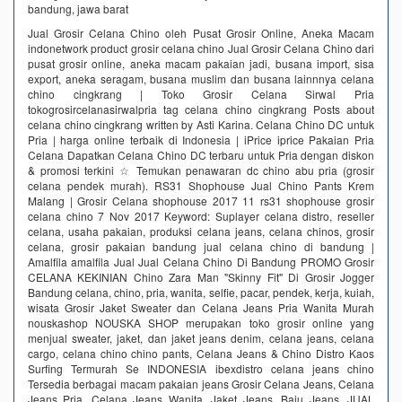
bandung, jawa barat
Jual Grosir Celana Chino oleh Pusat Grosir Online, Aneka Macam
indonetwork product grosir celana chino Jual Grosir Celana Chino dari
pusat grosir online, aneka macam pakaian jadi, busana import, sisa
export, aneka seragam, busana muslim dan busana lainnnya celana
chino cingkrang | Toko Grosir Celana Sirwal Pria
tokogrosircelanasirwalpria tag celana chino cingkrang Posts about
celana chino cingkrang written by Asti Karina. Celana Chino DC untuk
Pria | harga online terbaik di Indonesia | iPrice iprice Pakaian Pria
Celana Dapatkan Celana Chino DC terbaru untuk Pria dengan diskon
& promosi terkini ☆ Temukan penawaran dc chino abu pria (grosir
celana pendek murah). RS31 Shophouse Jual Chino Pants Krem
Malang | Grosir Celana shophouse 2017 11 rs31 shophouse grosir
celana chino 7 Nov 2017 Keyword: Suplayer celana distro, reseller
celana, usaha pakaian, produksi celana jeans, celana chinos, grosir
celana, grosir pakaian bandung jual celana chino di bandung |
Amalfila amalfila Jual Jual Celana Chino Di Bandung PROMO Grosir
CELANA KEKINIAN Chino Zara Man "Skinny Fit" Di Grosir Jogger
Bandung celana, chino, pria, wanita, selfie, pacar, pendek, kerja, kuiah,
wisata Grosir Jaket Sweater dan Celana Jeans Pria Wanita Murah
nouskashop NOUSKA SHOP merupakan toko grosir online yang
menjual sweater, jaket, dan jaket jeans denim, celana jeans, celana
cargo, celana chino chino pants, Celana Jeans & Chino Distro Kaos
Surfing Termurah Se INDONESIA ibexdistro celana jeans chino
Tersedia berbagai macam pakaian jeans Grosir Celana Jeans, Celana
Jeans Pria, Celana Jeans Wanita, Jaket Jeans, Baju Jeans. JUAL