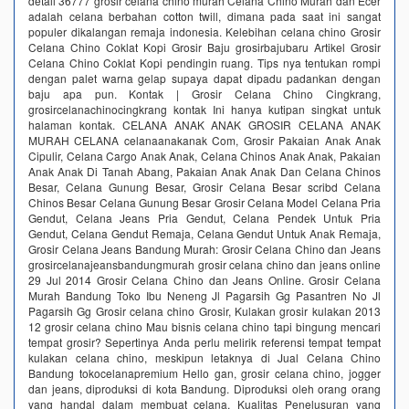
detail 36777 grosir celana chino murah Celana Chino Murah dan Ecer
adalah celana berbahan cotton twill, dimana pada saat ini sangat
populer dikalangan remaja indonesia. Kelebihan celana chino Grosir
Celana Chino Coklat Kopi Grosir Baju grosirbajubaru Artikel Grosir
Celana Chino Coklat Kopi pendingin ruang. Tips nya tentukan rompi
dengan palet warna gelap supaya dapat dipadu padankan dengan
baju apa pun. Kontak | Grosir Celana Chino Cingkrang,
grosircelanachinocingkrang kontak Ini hanya kutipan singkat untuk
halaman kontak. CELANA ANAK ANAK GROSIR CELANA ANAK
MURAH CELANA celanaanakanak Com, Grosir Pakaian Anak Anak
Cipulir, Celana Cargo Anak Anak, Celana Chinos Anak Anak, Pakaian
Anak Anak Di Tanah Abang, Pakaian Anak Anak Dan Celana Chinos
Besar, Celana Gunung Besar, Grosir Celana Besar scribd Celana
Chinos Besar Celana Gunung Besar Grosir Celana Model Celana Pria
Gendut, Celana Jeans Pria Gendut, Celana Pendek Untuk Pria
Gendut, Celana Gendut Remaja, Celana Gendut Untuk Anak Remaja,
Grosir Celana Jeans Bandung Murah: Grosir Celana Chino dan Jeans
grosircelanajeansbandungmurah grosir celana chino dan jeans online
29 Jul 2014 Grosir Celana Chino dan Jeans Online. Grosir Celana
Murah Bandung Toko Ibu Neneng Jl Pagarsih Gg Pasantren No Jl
Pagarsih Gg Grosir celana chino Grosir, Kulakan grosir kulakan 2013
12 grosir celana chino Mau bisnis celana chino tapi bingung mencari
tempat grosir? Sepertinya Anda perlu melirik referensi tempat tempat
kulakan celana chino, meskipun letaknya di Jual Celana Chino
Bandung tokocelanapremium Hello gan, grosir celana chino, jogger
dan jeans, diproduksi di kota Bandung. Diproduksi oleh orang orang
yang handal dalam membuat celana. Kualitas Penelusuran yang