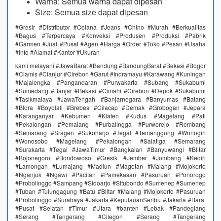
Warna: Semua warna dapat dipesan
Size: Semua size dapat dipesan ​​
#Grosir #Distributor #Celana #Jeans #Chino #Murah #Berkualitas
#Bagus #Terpercaya #Konveksi #Produsen #Produksi #Pabrik
#Garmen #Jual #Pusat #Agen #Harga #Order #Toko #Pesan #Usaha
#Info #Alamat #Kantor #Ukuran
kami melayani #JawaBarat #Bandung #BandungBarat #Bekasi #Bogor
#Ciamis #Cianjur #Cirebon #Garut #Indramayu #Karawang #Kuningan
#Majalengka #Pangandaran #Purwakarta #Subang #Sukabumi
#Sumedang #Banjar #Bekasi #Cimahi #Cirebon #Depok #Sukabumi
#Tasikmalaya #JawaTengah #Banjarnegara #Banyumas #Batang
#Blora #Boyolali #Brebes #Cilacap #Demak #Grobogan #Jepara
#Karanganyar #Kebumen #Klaten #Kudus #Magelang #Pati
#Pekalongan #Pemalang #Purbalingga #Purworejo #Rembang
#Semarang #Sragen #Sukoharjo #Tegal #Temanggung #Wonogiri
#Wonosobo #Magelang #Pekalongan #Salatiga #Semarang
#Surakarta #Tegal #JawaTimur #Bangkalan #Banyuwangi #Blitar
#Bojonegoro #Bondowoso #Gresik #Jember #Jombang #Kediri
#Lamongan #Lumajang #Madiun #Magetan #Malang #Mojokerto
#Nganjuk #Ngawi #Pacitan #Pamekasan #Pasuruan #Ponorogo
#Probolinggo #Sampang #Sidoarjo #Situbondo #Sumenep #Sumenep
#Tuban #Tulungagung #Batu #Blitar #Malang #Mojokerto #Pasuruan
#Probolinggo #Surabaya #Jakarta #KepulauanSeribu #Jakarta #Barat
#Pusat #Selatan #Timur #Utara #banten #Lebak #Pandeglang
#Serang #Tangerang #Cilegon #Serang #Tangerang