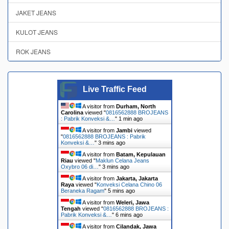
JAKET JEANS
KULOT JEANS
ROK JEANS
Live Traffic Feed
A visitor from
Durham, North
Carolina
viewed "
0816562888 BROJEANS
: Pabrik Konveksi &…
"
1 min ago
A visitor from
Jambi
viewed
"
0816562888 BROJEANS : Pabrik
Konveksi &…
"
3 mins ago
A visitor from
Batam, Kepulauan
Riau
viewed "
Maklun Celana Jeans
Oxybro 06 di…
"
3 mins ago
A visitor from
Jakarta, Jakarta
Raya
viewed "
Konveksi Celana Chino 06
Beraneka Ragam
"
5 mins ago
A visitor from
Weleri, Jawa
Tengah
viewed "
0816562888 BROJEANS :
Pabrik Konveksi &…
"
6 mins ago
A visitor from
Cilandak, Jawa