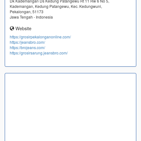
Dk Kademangan Ds Kedung Patangewu Rt 11 Rw 6 No 5,
Kademangan, Kedung Patangewu, Kec. Kedungwuni,
Pekalongan, 51173
Jawa Tengah - Indonesia
Website
https://grosirpekalonganonline.com/
https://jeansbro.com/
https://brojeans.com/
https://grosirsarung.jeansbro.com/