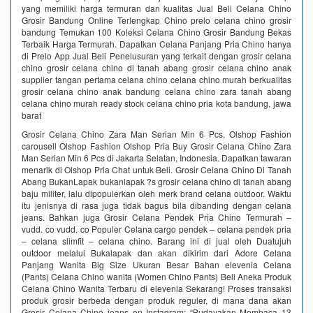
yang memiliki harga termuran dan kualitas Jual Beli Celana Chino
Grosir Bandung Online Terlengkap Chino prelo celana chino grosir
bandung Temukan 100 Koleksi Celana Chino Grosir Bandung Bekas
Terbaik Harga Termurah. Dapatkan Celana Panjang Pria Chino hanya
di Prelo App Jual Beli Penelusuran yang terkait dengan grosir celana
chino grosir celana chino di tanah abang grosir celana chino anak
supplier tangan pertama celana chino celana chino murah berkualitas
grosir celana chino anak bandung celana chino zara tanah abang
celana chino murah ready stock celana chino pria kota bandung, jawa
barat
Grosir Celana Chino Zara Man Serian Min 6 Pcs, Olshop Fashion
carousell Olshop Fashion Olshop Pria Buy Grosir Celana Chino Zara
Man Serian Min 6 Pcs di Jakarta Selatan, Indonesia. Dapatkan tawaran
menarik di Olshop Pria Chat untuk Beli. Grosir Celana Chino Di Tanah
Abang BukanLapak bukanlapak ?s grosir celana chino di tanah abang
baju militer, lalu dipopulerkan oleh merk brand celana outdoor. Waktu
itu jenisnya di rasa juga tidak bagus bila dibanding dengan celana
jeans. Bahkan juga Grosir Celana Pendek Pria Chino Termurah –
vudd. co vudd. co Populer Celana cargo pendek – celana pendek pria
– celana slimfit – celana chino. Barang ini di jual oleh Duatujuh
outdoor melalui Bukalapak dan akan dikirim dari Adore Celana
Panjang Wanita Big Size Ukuran Besar Bahan elevenia Celana
(Pants) Celana Chino wanita (Women Chino Pants) Beli Aneka Produk
Celana Chino Wanita Terbaru di elevenia Sekarang! Proses transaksi
produk grosir berbeda dengan produk reguler, di mana dana akan
Grosir Celana Chino jeans on Instagram: “Budayakan Membaca 13