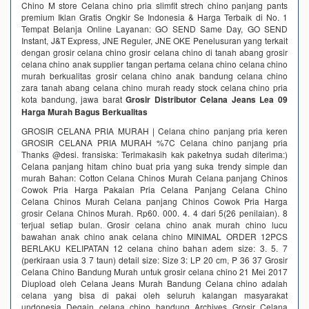
Chino‎ M store Celana chino pria slimfit strech chino panjang pants
premium‎ Iklan Gratis Ongkir Se Indonesia & Harga Terbaik di No. 1
Tempat Belanja Online Layanan: GO SEND Same Day, GO SEND
Instant, J&T Express, JNE Reguler, JNE OKE Penelusuran yang terkait
dengan grosir celana chino grosir celana chino di tanah abang grosir
celana chino anak supplier tangan pertama celana chino celana chino
murah berkualitas grosir celana chino anak bandung celana chino
zara tanah abang celana chino murah ready stock celana chino pria
kota bandung, jawa barat
Grosir Distributor Celana Jeans Lea 09
Harga Murah Bagus Berkualitas
GROSIR CELANA PRIA MURAH | Celana chino panjang pria keren
GROSIR CELANA PRIA MURAH %7C Celana chino panjang pria
Thanks @desi. fransiska: Terimakasih kak paketnya sudah diterima:)
Celana panjang hitam chino buat pria yang suka trendy simple dan
murah Bahan: Cotton Celana Chinos Murah Celana panjang Chinos
Cowok Pria Harga Pakaian Pria Celana Panjang Celana Chino
Celana Chinos Murah Celana panjang Chinos Cowok Pria Harga
grosir Celana Chinos Murah. Rp60. 000. 4. 4 dari 5(26 penilaian). 8
terjual setiap bulan. Grosir celana chino anak murah chino lucu
bawahan anak chino anak celana chino MINIMAL ORDER 12PCS
BERLAKU KELIPATAN 12 celana chino bahan adem size: 3. 5. 7
(perkiraan usia 3 7 taun) detail size: Size 3: LP 20 cm, P 36 37 Grosir
Celana Chino Bandung Murah untuk grosir celana chino 21 Mei 2017
Diupload oleh Celana Jeans Murah Bandung Celana chino adalah
celana yang bisa di pakai oleh seluruh kalangan masyarakat
undonesia Degain celana chino bandung Archives Grosir Celana