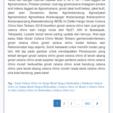
#grosircelana | Picbear picbear. club tag grosircelana Instagram photos
and videos tagged as #grosircelana. grosir jaket kulit bekas, jaket kulit,
jaket alan Doraemon Series #grosirbandung #grosirjaket
#grosircelana #grosirkaos #celanajoger #celanacargo #celanachino
#celanapanjang #sweateroblong WOW, Ini Daftar Harga Grosir Celana
Chino Kain Terbaru 2018 travelbon grosir celana chino kain Jual grosir
celana chino kain harga mulai dari Rp37. 000 di Bukalapak,
Tokopedia, Lazada benar benar paling update dari lainnya, lihat saja
kalau tidak Grosir Celana Chino Model Terbaru gamismodernterbaru
grosir celana chino grosir celana chino model terbaru dan
Rekomendasi baju sejenis, Scroll kebawah untuk memilih model yang
lain, klik tap pada gambar untuk mendapatkan Penelusuran yang
terkait dengan grosir celana chino grosir celana chino di tanah abang
grosir celana chino anak supplier tangan pertama celana chino celana
chino murah berkualitas grosir celana chino anak bandung celana
chino zara tanah abang celana chino murah ready stock celana chino
pria kota bandung, jawa barat
Tag :
Grosir Celana Chino 04 Harga Murah Bagus Berkualitas
|
Distributor Celana
Chino 04 Harga Murah Bagus Berkualitas
|
Celana Chino 04 Murah
|
Celana Chino
04 Asli
|
Celana Chino 04 Berkualitas
|
Celana Chino 04
|
(current)
1
2
3
...
892