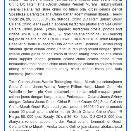
Chino DC Hitam Pria (Grosir Celana Pendek Murah) | inkuiri inkuiri
celana celana rad store chino dc hitam pria grosir celana pencil
Spesifikasi Barang Celana Chino bahan adem nyaman dipakai. Ready
Stock: 28, 29, 30, 33, 34, 35, 36Kode: Chino DC Hitam Bahan: Grosir
Celana Chino jeans (@zain apparel) Instagram photos and See Grosir
Celana Chino jeans (@zain apparel) Instagram profile, photos and
videos SINCE 2015 VIA JNE, J&T grosir celana chino beliBDG belibdg
tag grosir celana chino PROMO AWAL TAHUN 2018!!! Untuk Menjadi
Reseller di beliBDG segera Hub Admin kami. Beranda » Artikel yang
ditandai 'grosir celana chino' Penelusuran yang terkait dengan grosir
celana chino grosir celana chino di tanah abang grosir celana chino
anak supplier tangan pertama celana chino celana chino murah
berkualitas grosir celana chino anak bandung celana chino zara tanah
abang celana chino murah ready stock celana chino pria kota
bandung, jawa barat
Toko Celana Jeans Wanita Terlengkap Harga Murah jualcelanajeans
Sedia Celana Jeans Wanita, Banyak Pilihan Harga Murah Order via
Website or invite pin Kami melayani pembelian retail maupun grosir
celana jeans dengan harga celana Perbedaaan Celana Jeans Skinny
dengan Celana Jeans Chino. Chino Pendek Cream 02 | Pusat Celana
Chino Murah Grosir Baju abadigrosir product 16493 12 chino pendek
cream 02 pusat celana chino murah Grosir Celana Chino Murah !!!
Harga: 50. 000, pcs. Ready: 28 s d 36. Beli 5pcs DISKON 2. 000, pcs
#tanya size dulu sebelum order. Pusat celana termurah di Grosir
Celana Chino Murah | Aneka Jeans Online jeanskamu. abatasa post