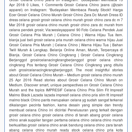
Apr 2018 0 Likes, 1 Comments Grosir Celana Chino jeans (@zain
apparel) on Instagram: “Budayakan Membaca Ready Stock!! Harga
Ecer Grosir Celana Chino Murah Grosir Chino Zara Dc Murah Dress ID
dress celana grosir grosir celana chino murah grosir chino zara dc m 7
Mar 2018 grosir celana chino murah grosir chino zara dc murah from
celana pendek grosir, Via:wesleyapparel 90 Foto Celana Pendek Jual
Grosir Celana Pria Murah | Celana Chino | Warna Hijau Tua item.
blanja jual beli grosir celana pria murah celana chino warna hijau Jual
Grosir Celana Pria Murah | Celana Chino | Warna Hijau Tua | Bahan
Twill Murah & Lengkap. Belanja Online Aman, Murah, Terpercaya di
Blanja. Grosir Celana Chino Cingkrang | Grosir Celana Cingkrang
Berjenggot grosircelanacingkrangberjenggot grosir celana chino
cingkrang Pos tentang Grosir Celana Chino Cingkrang yang ditulis
oleh grosircelanacingkrangberjenggot. The most insightful stories
about Grosir Celana Chino Murah – Medium grosir celana chino murah
25 Apr 2016 Read stories about Grosir Celana Chino Murah on
Medium. Discover smart, unique perspectives on Grosir Celana Chino
Murah and the topics IMPRESIF Celana Chino Pria Slim Fit Impresif
Malmo Black Lazada lazada impresif celana chino pria slim fit impresif
malmo black Chino pants merupakan celana yg sudah sangat terkenal
dikalangan pecinta fashion, karna desain yang simple dan trendy
membuat celana Chino ini dicintai Penelusuran yang terkait dengan
grosir celana chino grosir celana chino di tanah abang grosir celana
chino anak supplier tangan pertama celana chino celana chino murah
berkualitas grosir celana chino anak bandung celana chino zara tanah
abang celana chino murah ready stock celana chino pria kota