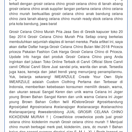
terkait dengan grosir celana chino grosir celana chino di tanah abang
grosir celana chino anak supplier tangan pertama celana chino celana
chino murah berkualitas grosir celana chino anak bandung celana
chino zara tanah abang celana chino murah ready stock celana chino
pria kota bandung, jawa barat
Grosir Celana Chino Murah Pria Jasa Seo di Gresik kapucer toko 20
Sep 2014 Grosir Celana Chino Murah Pria Setiap orang berkelas
membutuhkan sejumlah staples di lemari mereka. Pada artikel ini, saya
akan daftar Daftar harga Grosir Celana Chino Bulan Mei 2018 Priceza
priceza Pakaian Fashion Cek Harga Grosir Celana Chino di Priceza.
Update info harga dari produk Grosir Celana Chino yang Anda
inginkan dari jutaan Toko Online Terbaik di Carvil Official Store Carvil
carvil Official Carvil Store Jual sandal pria, wanita dan anak. Tersedia
juga kaos, kemeja dan jaket trendi yang menunjang penampilanmu.
Yuk, belanja sekarang! IWEARZULE Create Your Own Style
IWEARZULE adalah Custom Clothing Pertama dan Terbesar di
Indonsia, memberikan kebebasan konsumen memilih desain, warna,
dan ukuran sesuai Sangat Keren dan unik warna Celana ini Joger
young Brown Bahan Sangat Keren dan unik warna Celana ini Joger
young Brown Bahan Cotton twill #DstoreGrosir #grosirbandung
#grosirjaket #grosircelana #celanajoger #celanacargo #celanachino
#celanapanjang #sweateroblong JUAL GROSIR CELANA CHINO
KICKDENIM MURAH !! | CrowdVoice crowdvoice posts jual grosir
celana chino kickdenim murah Grosir celana chino murah !! Menjual
chino murah berbagai merk psd, kickdenim, zara, dc murah !! Bahan
halus dan sangat nyaman dipakai size S, M, L, XL ! Posts tagged as