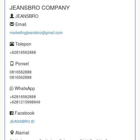
JEANSBRO COMPANY
JEANSBRO
Email
marketingjeansbro@gmail.com
Telepon
+62816562888
Ponsel
0816562888
0816562888
WhatsApp
+62816562888
+6281215998949
Facebook
JEANSBRO.ID
Alamat