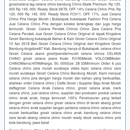
grosircelana tag celana chino bandung Chino Skate Premium. Rp 125.
000 Rp 145. 000. Ready Stock SKT6. OFF 14% Celana Chino Pria. Rp
120. 000 Rp 145. 000. Ready Stock FC011. OFF 17%. Jual Celana
Chino Pria Harga Murah | Bukalapak bukalapak Fashion Pria Celana
Jual Celana Chino Pria dengan koleksi terlengkap dan juga harga
termurah. Grosir. Celana Pendek Chinos Chino Zara Celana Pria
Celana Pendek Jual Grosir Celana Chino Original di lapak Kingstore
Grosir Bandung bukalapak Bahan & Kain Grosir Celana Chino Original
10 Apr 2018 Beli Grosir Celana Chino Original dari Kingstore Grosir
Bandung kingstore87 Kab. Bandung hanya di Bukalapak. celana chino
Grosir Celana Jeans grosirjeanstermurah celana chinos CELANA
CHINO grosir celana jeans Kode: PJ190Merek: VOLCOMModel:
CHINOWarna:HITAMHarga: 50. 000Size: 28 33Minimum Order: 6 pcs
Celana chino zara murah surabaya video topic celana chino zara
murah surabaya Grosir Celana Chino Bandung Murah. Kami menjual
celana chino pria dengan harga murah dan bahan yang berkualitas,
silahkan order Celana chino | Daffa Grosir | Supplier Baju Anak Murah
daffagrosir Celana Anak Celana chino, grosir celana anak, merk
celana chino, jual celana chino, supplier dan produsen produk celana
chino anak anak, harga termurah 100% Penelusuran yang terkait
dengan grosir celana chino grosir celana chino di tanah abang grosir
celana chino anak supplier tangan pertama celana chino celana chino
murah berkualitas grosir celana chino anak bandung celana chino
zara tanah abang celana chino murah ready stock celana chino pria
kota bandung, jawa barat