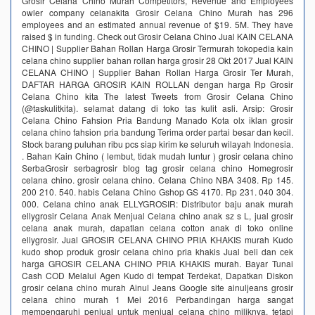
Grosir Celana Chino Murah Competitors, Revenue and Employees
owler company celanakita Grosir Celana Chino Murah has 296
employees and an estimated annual revenue of $19. 5M. They have
raised $ in funding. Check out Grosir Celana Chino Jual KAIN CELANA
CHINO | Supplier Bahan Rollan Harga Grosir Termurah tokopedia kain
celana chino supplier bahan rollan harga grosir 28 Okt 2017 Jual KAIN
CELANA CHINO | Supplier Bahan Rollan Harga Grosir Ter Murah,
DAFTAR HARGA GROSIR KAIN ROLLAN dengan harga Rp Grosir
Celana Chino kita The latest Tweets from Grosir Celana Chino
(@taskulitkita). selamat datang di toko tas kulit asli. Arsip: Grosir
Celana Chino Fahsion Pria Bandung Manado Kota olx iklan grosir
celana chino fahsion pria bandung Terima order partai besar dan kecil.
Stock barang puluhan ribu pcs siap kirim ke seluruh wilayah Indonesia.
. Bahan Kain Chino ( lembut, tidak mudah luntur ) grosir celana chino
SerbaGrosir serbagrosir blog tag grosir celana chino Homegrosir
celana chino. grosir celana chino. Celana Chino NBA 3408. Rp 145.
200 210. 540. habis Celana Chino Gshop GS 4170. Rp 231. 040 304.
000. Celana chino anak ELLYGROSIR: Distributor baju anak murah
ellygrosir Celana Anak Menjual Celana chino anak sz s L, jual grosir
celana anak murah, dapatlan celana cotton anak di toko online
ellygrosir. Jual GROSIR CELANA CHINO PRIA KHAKIS murah Kudo
kudo shop produk grosir celana chino pria khakis Jual beli dan cek
harga GROSIR CELANA CHINO PRIA KHAKIS murah. Bayar Tunai
Cash COD Melalui Agen Kudo di tempat Terdekat, Dapatkan Diskon
grosir celana chino murah Ainul Jeans Google site ainuljeans grosir
celana chino murah 1 Mei 2016 Perbandingan harga sangat
mempengaruhi penjual untuk menjual celana chino miliknya. tetapi