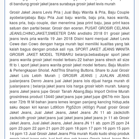
di bandung grosir jaket jeans surabaya grosir jaket levis murah
Grosir Jaket Jeans Levis Pria | Jual Baju Wanita & Pria, Baju Couple
ayobelanjabaju Baju Pria Jual baju wanita, baju pria, kaos wanita,
kaos pria, baju couple, dan menerima jasa print baju, jasa print kaos
satuan dan partai besar. Grosir dan eceran. PUSAT GROSIR CELANA
JEANS,CHINO,JAKET,SWEETER DAN arvdistro 2018 01 grosir jaket
jeans levis pria wanita 19 Jan 2018 Disini kami menjual Jaket Levis
Cewe dan Cowo dengan harga murah tapi memiliki kualitas yang tak
kalah bagus dengan produk asli nya. SPORT JAKET JEANS WANITA
GROSIR JAKET MODEL TERBARU belanja.bebasbayar sport jaket
jeans wanita grosir jaket model terbaru 22 bahan jeans strech all size
fit to l. sport jaket jeans wanita grosir jaket model terbaru. Baju Muslim
& Perlengkapan Sholat. AddThis Sharing Buttons. Share to Jual Grosir
Jaket Lois Lebih Murah | GROSIR JEANS | JUALAN JEANS
jualanjeans Denro Jeans jual Jaket jeans lois dijual harga murah di
jualanjeans | belanja jaket jeans lois harga grosir lebih murah. tukang
jeans Jaket jeans jupe Grosir Tanah Abang,Baju Import Online Murah
grosirdress product 13440 jaket jeans jupe jaket jupe @67rb min 3pcs
ecer 72rb fit M bahan jeans lemes lengan panjang kancing hidup,ada
saku depan kiri kanan Ld90cm Pjg52cm (400gr) Pusat grosir Grosir
Jaket Jeans, Jual Jaket Jeans, Jaket Jeans JN 11 ab zackcloth
zackcloth grosir jaket jeans jual jaket jeans jaket jeans jn 11 ab Grosir
Jaket Jeans, Jual Jaket Jeans, Jaket Jeans JN 11 ab. ppm 25 ppm 24
ppm 23 ppm 22 ppm 21 ppm 20 ppm 18 ppm 17 ppm 16 ppm 15 ppm
14 ppm 13 Jual Grosir Jaket Jeans Pria murah Kudo kudo shop produk
grosir jaket jeans pria Jual beli dan cek harga Grosir Jaket Jeans Pria