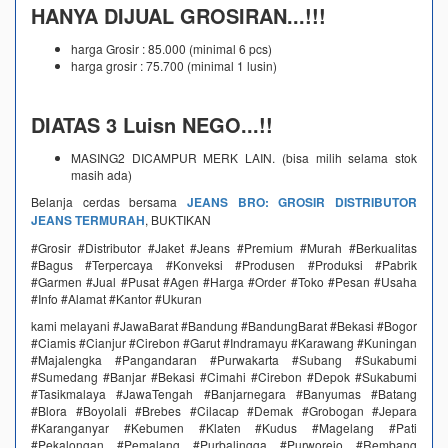
HANYA DIJUAL GROSIRAN...!!!
harga Grosir : 85.000 (minimal 6 pcs)
harga grosir : 75.700 (minimal 1 lusin)
DIATAS 3 Luisn NEGO...!!
MASING2 DICAMPUR MERK LAIN. (bisa milih selama stok
masih ada)
Belanja cerdas bersama
JEANS BRO: GROSIR DISTRIBUTOR
JEANS TERMURAH
, BUKTIKAN
#Grosir #Distributor #Jaket #Jeans #Premium #Murah #Berkualitas
#Bagus #Terpercaya #Konveksi #Produsen #Produksi #Pabrik
#Garmen #Jual #Pusat #Agen #Harga #Order #Toko #Pesan #Usaha
#Info #Alamat #Kantor #Ukuran
kami melayani #JawaBarat #Bandung #BandungBarat #Bekasi #Bogor
#Ciamis #Cianjur #Cirebon #Garut #Indramayu #Karawang #Kuningan
#Majalengka #Pangandaran #Purwakarta #Subang #Sukabumi
#Sumedang #Banjar #Bekasi #Cimahi #Cirebon #Depok #Sukabumi
#Tasikmalaya #JawaTengah #Banjarnegara #Banyumas #Batang
#Blora #Boyolali #Brebes #Cilacap #Demak #Grobogan #Jepara
#Karanganyar #Kebumen #Klaten #Kudus #Magelang #Pati
#Pekalongan #Pemalang #Purbalingga #Purworejo #Rembang