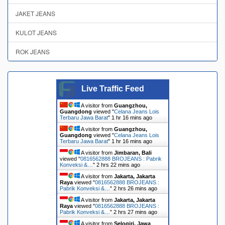
JAKET JEANS
KULOT JEANS
ROK JEANS
Live Traffic Feed
A visitor from
Guangzhou,
Guangdong
viewed "
Celana Jeans Lois
Terbaru Jawa Barat
"
1 hr 16 mins ago
A visitor from
Guangzhou,
Guangdong
viewed "
Celana Jeans Lois
Terbaru Jawa Barat
"
1 hr 16 mins ago
A visitor from
Jimbaran, Bali
viewed "
0816562888 BROJEANS : Pabrik
Konveksi &…
"
2 hrs 22 mins ago
A visitor from
Jakarta, Jakarta
Raya
viewed "
0816562888 BROJEANS :
Pabrik Konveksi &…
"
2 hrs 26 mins ago
A visitor from
Jakarta, Jakarta
Raya
viewed "
0816562888 BROJEANS :
Pabrik Konveksi &…
"
2 hrs 27 mins ago
A visitor from
Selogiri, Jawa