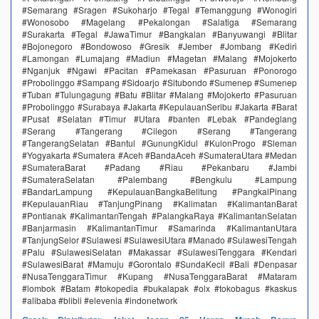
#Semarang #Sragen #Sukoharjo #Tegal #Temanggung #Wonogiri
#Wonosobo #Magelang #Pekalongan #Salatiga #Semarang
#Surakarta #Tegal #JawaTimur #Bangkalan #Banyuwangi #Blitar
#Bojonegoro #Bondowoso #Gresik #Jember #Jombang #Kediri
#Lamongan #Lumajang #Madiun #Magetan #Malang #Mojokerto
#Nganjuk #Ngawi #Pacitan #Pamekasan #Pasuruan #Ponorogo
#Probolinggo #Sampang #Sidoarjo #Situbondo #Sumenep #Sumenep
#Tuban #Tulungagung #Batu #Blitar #Malang #Mojokerto #Pasuruan
#Probolinggo #Surabaya #Jakarta #KepulauanSeribu #Jakarta #Barat
#Pusat #Selatan #Timur #Utara #banten #Lebak #Pandeglang
#Serang #Tangerang #Cilegon #Serang #Tangerang
#TangerangSelatan #Bantul #GunungKidul #KulonProgo #Sleman
#Yogyakarta #Sumatera #Aceh #BandaAceh #SumateraUtara #Medan
#SumateraBarat #Padang #Riau #Pekanbaru #Jambi
#SumateraSelatan #Palembang #Bengkulu #Lampung
#BandarLampung #KepulauanBangkaBelitung #PangkalPinang
#KepulauanRiau #TanjungPinang #Kalimatan #KalimantanBarat
#Pontianak #KalimantanTengah #PalangkaRaya #KalimantanSelatan
#Banjarmasin #KalimantanTimur #Samarinda #KalimantanUtara
#TanjungSelor #Sulawesi #SulawesiUtara #Manado #SulawesiTengah
#Palu #SulawesiSelatan #Makassar #SulawesiTenggara #Kendari
#SulawesiBarat #Mamuju #Gorontalo #SundaKecil #Bali #Denpasar
#NusaTenggaraTimur #Kupang #NusaTenggaraBarat #Mataram
#lombok #Batam #tokopedia #bukalapak #olx #tokobagus #kaskus
#alibaba #blibli #elevenia #indonetwork