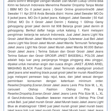
Jeans SlimFit Wrangler Dengan Mudah Dan Murah Cukup Online Bisa
Kirim ke Seluruh Indonesia Menerima Reseller Dropship Tanpa Modal
| BBM MO Do it jacket jeans | Grosir Online grosironline36 Jaket
Sweater 11 Apr 2018 Anda Berada disini: Home Jaket Sweater MO Do
it jacket jeans. MO Do it jacket jeans. Kategori: Jaket Sweater | 50 Kali
Dilihat. MO Do it Grosir Jaket Denim | Katalog 1 GShop Garsy
gshopgarsy grosir jaket denim list 908 Belanja grosir jaket denim di
gshopgarsy. Berikut daftar harga untuk katalog 1. Kami melayani
pengiriman belanja ke seluruh Indonesia. Jual Jaket Jeans Light Nia
Grosir Jaket Murah Jaket Wanita mainharga Outerwear Jual Beli Jaket
Jeans Light Nia Grosir Jaket Murah Jaket Wanita Termurah Terlengkap
Jaket Jeans Light Nia Grosir Jaket Murah Jaket Wanita 90.000 Bahan
Grosir Jaket Jeans | Terima Satuan dan Grosir Grosir Jaket Jeans
Terima Satuan dan Grosir GROSIR JAKET BASEBALL POLOS Jaket
adalah baju luar yang panjangnya hingga pinggang atau pinggul,
dipakai untuk menahan angin dan cuaca dingin. JAKET JEANS ARIEL
WASHING BLACK Pusat Grosir Jaket Termurah abadigrosir product
jaket jeans ariel washing black pusat grosir jaket ter murah AbadiGrosir
juga melayani pemesan baju rajut, kaos, dan jaket sesuai dengan
permintaan konsumen dengan ketentuan minimum order.
Reseller,Dropship,Eceran,Grosir Jaket Jeans Levis Pria Size M, L, XL
carousell Olshop Fashion Olshop Pria Buy
Reseller,Dropship,Eceran,Grosir Jaket Jeans Levis Pria Size M, L, XL
di Garut,Indonesia. Dapatkan tawaran menarik di Olshop Pria Chat
untuk Beli. jual jaket murah Grosir Jaket Murah basic Jaket Jeans Light
Blue sk shabiragrosir 13840 jual jaket murah grosir jaket murah basic
jaket jeans ligh jual jaket murah Grosir Jaket Murah basic Jaket Jeans