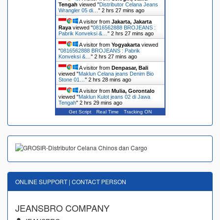
Tengah
viewed "
Distributor Celana Jeans
Wrangler 05 di…
"
2 hrs 27 mins ago
A visitor from
Jakarta, Jakarta
Raya
viewed "
0816562888 BROJEANS :
Pabrik Konveksi &…
"
2 hrs 27 mins ago
A visitor from
Yogyakarta
viewed
"
0816562888 BROJEANS : Pabrik
Konveksi &…
"
2 hrs 27 mins ago
A visitor from
Denpasar, Bali
viewed "
Maklun Celana jeans Denim Bio
Stone 01…
"
2 hrs 28 mins ago
A visitor from
Mulia, Gorontalo
viewed "
Maklun Kulot jeans 02 di Jawa
Tengah
"
2 hrs 29 mins ago
Get Script
Real Time
Tracking ON
ONLINE SUPPORT | CONTACT PERSON
JEANSBRO COMPANY