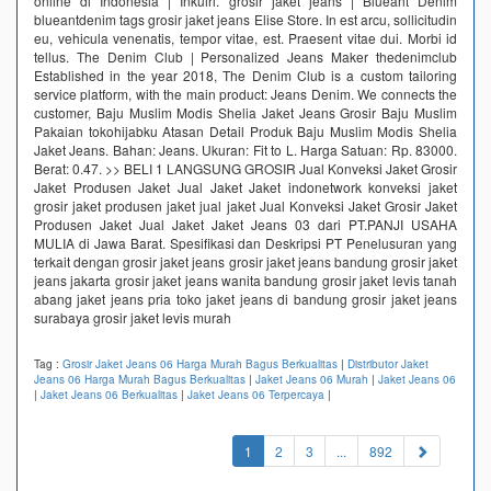
online di Indonesia | Inkuiri. grosir jaket jeans | Blueant Denim
blueantdenim tags grosir jaket jeans Elise Store. In est arcu, sollicitudin
eu, vehicula venenatis, tempor vitae, est. Praesent vitae dui. Morbi id
tellus. The Denim Club | Personalized Jeans Maker thedenimclub
Established in the year 2018, The Denim Club is a custom tailoring
service platform, with the main product: Jeans Denim. We connects the
customer, Baju Muslim Modis Shelia Jaket Jeans Grosir Baju Muslim
Pakaian tokohijabku Atasan Detail Produk Baju Muslim Modis Shelia
Jaket Jeans. Bahan: Jeans. Ukuran: Fit to L. Harga Satuan: Rp. 83000.
Berat: 0.47. >> BELI 1 LANGSUNG GROSIR Jual Konveksi Jaket Grosir
Jaket Produsen Jaket Jual Jaket Jaket indonetwork konveksi jaket
grosir jaket produsen jaket jual jaket Jual Konveksi Jaket Grosir Jaket
Produsen Jaket Jual Jaket Jaket Jeans 03 dari PT.PANJI USAHA
MULIA di Jawa Barat. Spesifikasi dan Deskripsi PT Penelusuran yang
terkait dengan grosir jaket jeans grosir jaket jeans bandung grosir jaket
jeans jakarta grosir jaket jeans wanita bandung grosir jaket levis tanah
abang jaket jeans pria toko jaket jeans di bandung grosir jaket jeans
surabaya grosir jaket levis murah
Tag :
Grosir Jaket Jeans 06 Harga Murah Bagus Berkualitas
|
Distributor Jaket
Jeans 06 Harga Murah Bagus Berkualitas
|
Jaket Jeans 06 Murah
|
Jaket Jeans 06
|
Jaket Jeans 06 Berkualitas
|
Jaket Jeans 06 Terpercaya
|
(current)
1
2
3
...
892