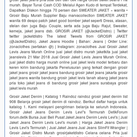
murah. Bayar Tunai Cash COD Melalui Agen Kudo di tempat Terdekat,
Dapatkan Diskon hingga 70 persen dan SWEATER JAKET » wanita •
Grosir Baju Murah Supplier Baju marvacollection SWEATER JAKET
wanita 69 despo patch jaket good bomber jaket seperti Dress, atasan,
stelan dan juga Baju Couple, serta ada juga Baju Rajut, Sweater,
kemeja, jaket jeans dsb. GROSIR JAKET (@JacketDistro) | Twitter
twitter jacketdistro The latest Tweets from GROSIR JAKET
(@JacketDistro). Jaket Jeans Hoodie | Bahan: Jeans | Order Line:
zonaclothes (sertakan @) | Instagram: zonaclothes Jual Grosir Jaket
Levis Jeans Murah Online jual jaket distro murah jaketkita jual jaket
jeanslevis 21 Mar 2018 Jual Grosir Jaket Levis Jeans Murah Online,
jual jaket distro harga murah online jual jaket levis model terbaru dan
keren kirim bandung jakarta Penelusuran yang terkait dengan grosir
jaket jeans grosir jaket jeans bandung grosir jaket jeans jakarta grosir
jaket jeans wanita bandung grosir jaket levis tanah abang jaket jeans
pria toko jaket jeans di bandung grosir jaket jeans surabaya grosir
jaket levis murah
Grosir Jaket Denim | Katalog 1 Raindoz raindoz grosir jaket denim list
908 Belanja grosir jaket denim di raindoz. Berikut daftar harga untuk
katalog 1. Kami melayani pengiriman belanja ke seluruh Indonesia.
Grosir Jaket Jeans Denim Levis Levi"s Termurah DetikForum
forum.detik Bursa Jual Beli Pusat Jaket Jeans Denim Levis Levi's | Jual
Jaket Jeans Denim Levis Levi's murah | Harga Jaket Jeans Denim
Levis Levi's Termurah | Jual Jaket Jeans Jual Jeans SlimFit Wrangler |
Grosir Jaket Distro Murah grosirjaketdistro Celana celana Pria jual