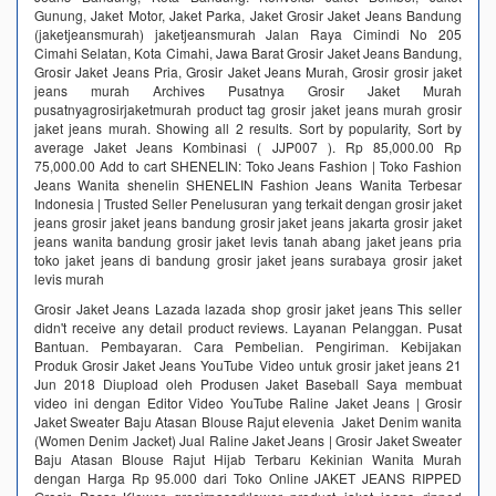
Gunung, Jaket Motor, Jaket Parka, Jaket Grosir Jaket Jeans Bandung
(jaketjeansmurah) jaketjeansmurah Jalan Raya Cimindi No 205
Cimahi Selatan, Kota Cimahi, Jawa Barat Grosir Jaket Jeans Bandung,
Grosir Jaket Jeans Pria, Grosir Jaket Jeans Murah, Grosir grosir jaket
jeans murah Archives Pusatnya Grosir Jaket Murah
pusatnyagrosirjaketmurah product tag grosir jaket jeans murah grosir
jaket jeans murah. Showing all 2 results. Sort by popularity, Sort by
average Jaket Jeans Kombinasi ( JJP007 ). Rp 85,000.00 Rp
75,000.00 Add to cart SHENELIN: Toko Jeans Fashion | Toko Fashion
Jeans Wanita‎ shenelin SHENELIN Fashion Jeans Wanita Terbesar
Indonesia | Trusted Seller Penelusuran yang terkait dengan grosir jaket
jeans grosir jaket jeans bandung grosir jaket jeans jakarta grosir jaket
jeans wanita bandung grosir jaket levis tanah abang jaket jeans pria
toko jaket jeans di bandung grosir jaket jeans surabaya grosir jaket
levis murah
Grosir Jaket Jeans Lazada lazada shop grosir jaket jeans This seller
didn't receive any detail product reviews. Layanan Pelanggan. Pusat
Bantuan. Pembayaran. Cara Pembelian. Pengiriman. Kebijakan
Produk Grosir Jaket Jeans YouTube Video untuk grosir jaket jeans 21
Jun 2018 Diupload oleh Produsen Jaket Baseball Saya membuat
video ini dengan Editor Video YouTube Raline Jaket Jeans | Grosir
Jaket Sweater Baju Atasan Blouse Rajut elevenia Jaket Denim wanita
(Women Denim Jacket) Jual Raline Jaket Jeans | Grosir Jaket Sweater
Baju Atasan Blouse Rajut Hijab Terbaru Kekinian Wanita Murah
dengan Harga Rp 95.000 dari Toko Online JAKET JEANS RIPPED