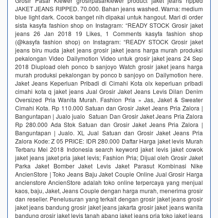
Grosir Pasar Klewer grosirpasarklewer product jaket jeans ripped
JAKET JEANS RIPPED. 70.000. Bahan jeans washed. Warna: medium
blue light dark. Cocok banget nih dipakai untuk hangout. Mari di order
sista kasyfa fashion shop on Instagram: “READY STOCK Grosir jaket
jeans 26 Jan 2018 19 Likes, 1 Comments kasyfa fashion shop
(@kasyfa fashion shop) on Instagram: “READY STOCK Grosir jaket
jeans biru muda jaket jeans grosir jaket jeans harga murah produksi
pekalongan Video Dailymotion Video untuk grosir jaket jeans 24 Sep
2018 Diupload oleh ponco b sanjoyo Watch grosir jaket jeans harga
murah produksi pekalongan by ponco b sanjoyo on Dailymotion here.
Jaket Jeans Keperluan Pribadi di Cimahi Kota olx keperluan pribadi
cimahi kota q jaket jeans Jual Grosir Jaket Jeans Levis Dilan Denim
Oversized Pria Wanita Murah. Fashion Pria » Jas, Jaket & Sweater
Cimahi Kota. Rp 110.000 Satuan dan Grosir Jaket Jeans Pria Zalora |
Banguntapan | Jualo jualo Satuan Dan Grosir Jaket Jeans Pria Zalora
Rp 280.000 ‎Ada Stok Satuan dan Grosir Jaket Jeans Pria Zalora |
Banguntapan | Jualo. XL Jual Satuan dan Grosir Jaket Jeans Pria
Zalora Kode: Z 05 PRICE: IDR 280.000 Daftar Harga jaket levis Murah
Terbaru Mei 2018 Indonesia search keyword jaket levis jaket cowok
jaket jeans jaket pria jaket levis; Fashion Pria; Dijual oleh Grosir Jaket
Parka Jaket Bomber Jaket Levis Jaket Parasut Kombinasi Nike
AncienStore | Toko Jeans Baju Jaket Couple Online Jual Grosir Harga
ancienstore AncienStore adalah toko online terpercaya yang menjual
kaos, baju, Jaket, Jeans Couple dengan harga murah, menerima grosir
dan reseller. Penelusuran yang terkait dengan grosir jaket jeans grosir
jaket jeans bandung grosir jaket jeans jakarta grosir jaket jeans wanita
bandung grosir jaket levis tanah abang jaket jeans pria toko jaket jeans