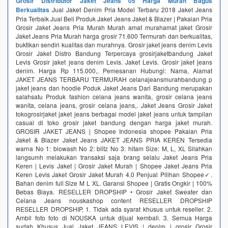
Grosir Distributor Jaket Jeans 05 Harga Murah Bagus
Berkualitas
Jual Jaket Denim Pria Model Terbaru 2018 Jaket Jeans
Pria Terbaik Jual Beli Produk Jaket Jeans Jaket & Blazer | Pakaian Pria
Grosir Jaket Jeans Pria Murah Murah amat murahamat jaket Grosir
Jaket Jeans Pria Murah harga grosir 71.600 Termurah dan berkualitas,
buktikan sendiri kualitas dan murahnya. Grosir jaket jeans denim Levis
Grosir Jaket Distro Bandung Terpercaya grosirjaketbandung Jaket
Levis Grosir jaket jeans denim Levis. Jaket Levis. Grosir jaket jeans
denim. Harga Rp 115.000,. Pemesanan Hubungi: Nama, Alamat
JAKET JEANS TERBARU TERMURAH celanajeansmurahbandung p
jaket jeans dan hoodie Poduk Jaket Jeans Dari Bandung merupakan
salahsatu Produk fashion celana jeans wanita, grosir celana jeans
wanita, celana jeans, grosir celana jeans,. Jaket Jeans Grosir Jaket
tokogrosirjaket jaket jeans berbagai model jaket jeans untuk tampilan
casual di toko grosir jaket bandung dengan harga jaket murah.
GROSIR JAKET JEANS | Shopee Indonesia shopee Pakaian Pria
Jaket & Blazer Jaket Jeans JAKET JEANS PRIA KEREN Tersedia
warna No 1: biowash No 2: blitz No 3: hitam Size: M, L, XL Silahkan
langsumh melakukan transaksi saja brang selalu Jaket Jeans Pria
Keren | Levis Jaket | Grosir Jaket Murah | Shopee Jaket Jeans Pria
Keren Levis Jaket Grosir Jaket Murah 4.0 Penjual Pilihan Shopee✓.
Bahan denim full Size M L XL. Garansi Shopee | Gratis Ongkir | 100%
Bebas Biaya. RESELLER DROPSHIP • Grosir Jaket Sweater dan
Celana Jeans nouskashop content RESELLER DROPSHIP
RESELLER DROPSHIP. 1. Tidak ada syarat khusus untuk reseller. 2.
Ambil foto foto di NOUSKA untuk dijual kembali. 3. Semua Harga
sudah Khusus Jual Jaket JEANS LEVIS | denim | grosir Grosir