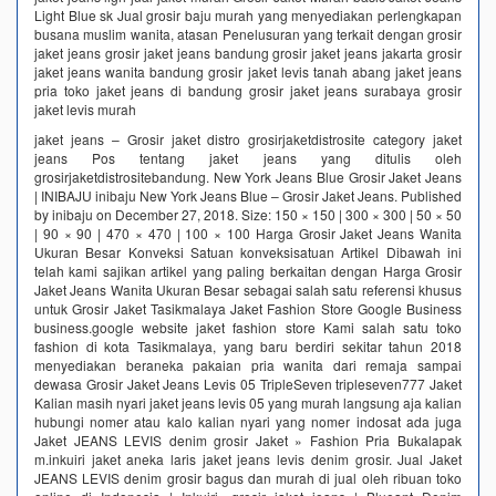
Light Blue sk Jual grosir baju murah yang menyediakan perlengkapan
busana muslim wanita, atasan Penelusuran yang terkait dengan grosir
jaket jeans grosir jaket jeans bandung grosir jaket jeans jakarta grosir
jaket jeans wanita bandung grosir jaket levis tanah abang jaket jeans
pria toko jaket jeans di bandung grosir jaket jeans surabaya grosir
jaket levis murah
jaket jeans – Grosir jaket distro grosirjaketdistrosite category jaket
jeans Pos tentang jaket jeans yang ditulis oleh
grosirjaketdistrositebandung. New York Jeans Blue Grosir Jaket Jeans
| INIBAJU inibaju New York Jeans Blue – Grosir Jaket Jeans. Published
by inibaju on December 27, 2018. Size: 150 × 150 | 300 × 300 | 50 × 50
| 90 × 90 | 470 × 470 | 100 × 100 Harga Grosir Jaket Jeans Wanita
Ukuran Besar Konveksi Satuan konveksisatuan Artikel Dibawah ini
telah kami sajikan artikel yang paling berkaitan dengan Harga Grosir
Jaket Jeans Wanita Ukuran Besar sebagai salah satu referensi khusus
untuk Grosir Jaket Tasikmalaya Jaket Fashion Store Google Business
business.google website jaket fashion store Kami salah satu toko
fashion di kota Tasikmalaya, yang baru berdiri sekitar tahun 2018
menyediakan beraneka pakaian pria wanita dari remaja sampai
dewasa Grosir Jaket Jeans Levis 05 TripleSeven tripleseven777 Jaket
Kalian masih nyari jaket jeans levis 05 yang murah langsung aja kalian
hubungi nomer atau kalo kalian nyari yang nomer indosat ada juga
Jaket JEANS LEVIS denim grosir Jaket » Fashion Pria Bukalapak
m.inkuiri jaket aneka laris jaket jeans levis denim grosir. Jual Jaket
JEANS LEVIS denim grosir bagus dan murah di jual oleh ribuan toko