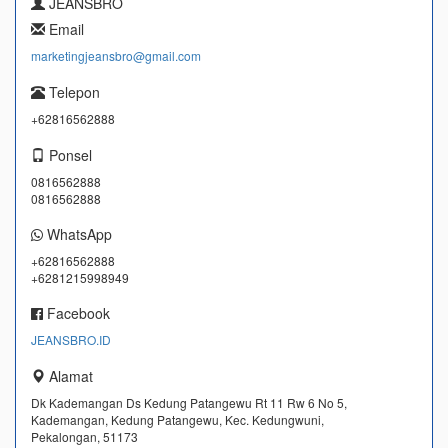
JEANSBRO
Email
marketingjeansbro@gmail.com
Telepon
+62816562888
Ponsel
0816562888
0816562888
WhatsApp
+62816562888
+6281215998949
Facebook
JEANSBRO.ID
Alamat
Dk Kademangan Ds Kedung Patangewu Rt 11 Rw 6 No 5,
Kademangan, Kedung Patangewu, Kec. Kedungwuni,
Pekalongan, 51173