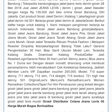
Bandung | Tokopedia bandungbagus jaket jeans levis denim grosir 28
Mar 2018 Jual Jaket JEANS LEVIS | denim | grosir, Jaket Sweater
dengan harga Rp 135.000 dari toko online Grosir Bandung, DKI
Jakarta. Cari product Grosir Jaket Denim | Katalog 1 jakartagrosir grosir
jaket denim list 301 Belanja grosir jaket denim di JakartaGrosir. Berikut
daftar harga untuk katalog 1. Kami melayani pengiriman belanja ke
seluruh Indonesia. Grosir Jaket Jeans Bandung grosirjaketjeans.
Grosir Jaket Jeans Bandung, Grosir Jaket Jeans Pria, Grosir Jaket
Jeans Murah, Grosir Jaket Jeans Tanah Abang, Grosir Jaket Jeans
Levis Murah, Grosir Jaket Tersedia Ribuan Produk Fashion | Melayani
Reseller Dropship‎ Iklanjakartagrosir Barang Tidak Laku? Garansi
Pengembalian 30 Hari. Bisa Ganti Ukuran Model Lain. Tersedia
Katalog Gratis. Download Katalog ProdukDaftar Jadi
ResellerLoginGaransi Retur 30 Hari Levi's® Skinny Jeans | Blue Jeans
No. 1 Dunia‎ levi Dengan desain inovatif, dirancang untuk membuat
penampilanmu lebih menakjubkan! Cek Koleksinya Sekarang. Jadilah
Member Levi's VIP. Dapatkan voucher 200,000. Model: 710 super
skinny, 711 skinny, 712 slim, 714 straight, 715 bootcut, 721 high rise
skinny. 501 OriginalLevi's MenLevi's RamadhanLevi's Women
Ramadhan CollectionsTaper For Him Penelusuran yang terkait dengan
grosir jaket jeans grosir jaket jeans bandung grosir jaket jeans jakarta
grosir jaket jeans wanita bandung grosir jaket levis tanah abang jaket
jeans pria toko jaket jeans di bandung grosir jaket jeans surabaya
grosir jaket levis murah
Grosir Distributor Celana Jeans Levis 06
Harga Murah Bagus Berkualitas