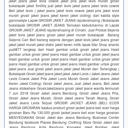
jaket jeans jaket levis cowok jaket pria jaket levis murah grosir
bukalapak jaket 5m0liq jual jaket levis jaket jeans jaket levis cowok
Beli jaket levis ( jaket jeans jaket levis cowok jaket pria jaket levis
murah grosir jaket jeans jaket keren jaket cloting) dari kabita style
ganorastyle Lapak GROSIR JAKET JEANS rajutanshoping | Bukalapak
bukalapak GROSIR JAKET JEANS Temukan kebutuhanmu di Lapak
GROSIR JAKET JEANS rajutanshoping di Cimahi. Jual Produk Sejenis
jaket levis jaket jeans grosir jaket jaket murah bukalapak Barang
Sejenis Cari Beli barang sejenis dengan jaket levis jaket jeans grosir
jaket jaket murah jaket distro jaket keren milik lapak Star Shop arianto
yudi877 lengkap dari Hasil gambar untuk grosir jaket jeans Hasil
gambar untuk grosir jaket jeans Hasil gambar untuk grosir jaket jeans
Hasil gambar untuk grosir jaket jeans Hasil gambar untuk grosir jaket
jeans Hasil gambar untuk grosir jaket jeans Hasil gambar untuk grosir
jaket jeans Jual grosir jaket jeans jaket jaket Murah dan Terlengkap |
Bukalapak Grosir jaket jeans jaket jaket Jaket Levis ( Jaket Jeans Jaket
Levis Cowok Jaket Pria Jaket Levis Murah Grosir Jaket Jeans Jaket
Keren Jaket Cloting) Grosir Jaket Jeans, Jual Jaket Jeans, Beli Jaket
Jeans slideshare GrosirJaketJeans grosir jaket jeans wanita termurah
7 Jun 2018 Grosir Jaket Jeans Bandung, Grosir Jaket Jeans Pria,
Grosir Jaket Jeans Murah, Grosir Jaket Jeans Tanah Abang, Grosir
Jaket Jeans Levis Terjual GROSIR JACKET JEANS (BELI ECER
HARGA GROSIRAN kaskus product grosir jacket jeans beli ecer harga
grosiran Baru Rp 130.000 grosir jacket jeans beli ecer harga grosiran
MENYEDIAKAN Grosir Jaket dan Jeans Bandung Business Center
Bandung facebook Places Bandung Clothing Store Grosir Jaket dan
Jeans Bandung, Kota Bandung. Konveksi Jaket Bomber, Jaket