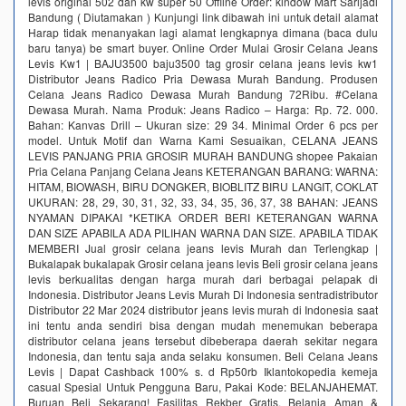
levis original 502 dan kw super 50 Offline Order: kindow Mart Sarijadi
Bandung ( Diutamakan ) Kunjungi link dibawah ini untuk detail alamat
Harap tidak menanyakan lagi alamat lengkapnya dimana (baca dulu
baru tanya) be smart buyer. Online Order Mulai Grosir Celana Jeans
Levis Kw1 | BAJU3500 baju3500 tag grosir celana jeans levis kw1
Distributor Jeans Radico Pria Dewasa Murah Bandung. Produsen
Celana Jeans Radico Dewasa Murah Bandung 72Ribu. #Celana
Dewasa Murah. Nama Produk: Jeans Radico – Harga: Rp. 72. 000.
Bahan: Kanvas Drill – Ukuran size: 29 34. Minimal Order 6 pcs per
model. Untuk Motif dan Warna Kami Sesuaikan, CELANA JEANS
LEVIS PANJANG PRIA GROSIR MURAH BANDUNG shopee Pakaian
Pria Celana Panjang Celana Jeans KETERANGAN BARANG: WARNA:
HITAM, BIOWASH, BIRU DONGKER, BIOBLITZ BIRU LANGIT, COKLAT
UKURAN: 28, 29, 30, 31, 32, 33, 34, 35, 36, 37, 38 BAHAN: JEANS
NYAMAN DIPAKAI *KETIKA ORDER BERI KETERANGAN WARNA
DAN SIZE APABILA ADA PILIHAN WARNA DAN SIZE. APABILA TIDAK
MEMBERI Jual grosir celana jeans levis Murah dan Terlengkap |
Bukalapak bukalapak Grosir celana jeans levis Beli grosir celana jeans
levis berkualitas dengan harga murah dari berbagai pelapak di
Indonesia. Distributor Jeans Levis Murah Di Indonesia sentradistributor
Distributor 22 Mar 2024 distributor jeans levis murah di Indonesia saat
ini tentu anda sendiri bisa dengan mudah menemukan beberapa
distributor celana jeans tersebut dibeberapa daerah sekitar negara
Indonesia, dan tentu saja anda selaku konsumen. Beli Celana Jeans
Levis | Dapat Cashback 100% s. d Rp50rb‎ Iklantokopedia kemeja
casual Spesial Untuk Pengguna Baru, Pakai Kode: BELANJAHEMAT.
Buruan Beli Sekarang! Fasilitas Rekber Gratis. Belanja Aman &