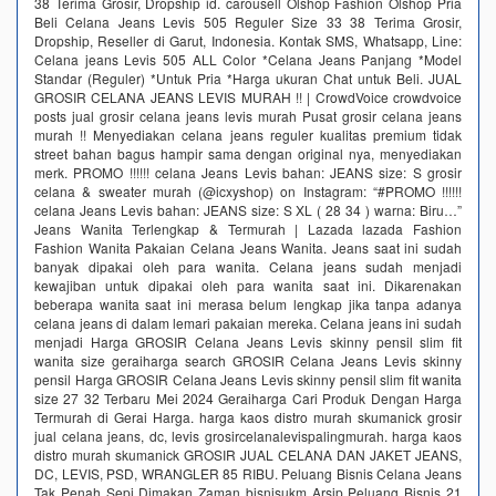
38 Terima Grosir, Dropship id. carousell Olshop Fashion Olshop Pria
Beli Celana Jeans Levis 505 Reguler Size 33 38 Terima Grosir,
Dropship, Reseller di Garut, Indonesia. Kontak SMS, Whatsapp, Line:
Celana jeans Levis 505 ALL Color *Celana Jeans Panjang *Model
Standar (Reguler) *Untuk Pria *Harga ukuran Chat untuk Beli. JUAL
GROSIR CELANA JEANS LEVIS MURAH !! | CrowdVoice crowdvoice
posts jual grosir celana jeans levis murah Pusat grosir celana jeans
murah !! Menyediakan celana jeans reguler kualitas premium tidak
street bahan bagus hampir sama dengan original nya, menyediakan
merk. PROMO !!!!!! celana Jeans Levis bahan: JEANS size: S grosir
celana & sweater murah (@icxyshop) on Instagram: “#PROMO !!!!!!
celana Jeans Levis bahan: JEANS size: S XL ( 28 34 ) warna: Biru…”
Jeans Wanita Terlengkap & Termurah | Lazada lazada Fashion
Fashion Wanita Pakaian Celana Jeans Wanita. Jeans saat ini sudah
banyak dipakai oleh para wanita. Celana jeans sudah menjadi
kewajiban untuk dipakai oleh para wanita saat ini. Dikarenakan
beberapa wanita saat ini merasa belum lengkap jika tanpa adanya
celana jeans di dalam lemari pakaian mereka. Celana jeans ini sudah
menjadi Harga GROSIR Celana Jeans Levis skinny pensil slim fit
wanita size geraiharga search GROSIR Celana Jeans Levis skinny
pensil Harga GROSIR Celana Jeans Levis skinny pensil slim fit wanita
size 27 32 Terbaru Mei 2024 Geraiharga Cari Produk Dengan Harga
Termurah di Gerai Harga. harga kaos distro murah skumanick grosir
jual celana jeans, dc, levis grosircelanalevispalingmurah. harga kaos
distro murah skumanick GROSIR JUAL CELANA DAN JAKET JEANS,
DC, LEVIS, PSD, WRANGLER 85 RIBU. Peluang Bisnis Celana Jeans
Tak Penah Sepi Dimakan Zaman bisnisukm Arsip Peluang Bisnis 21