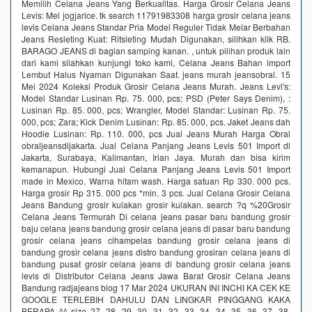
Memilih Celana Jeans Yang Berkualitas. Harga Grosir Celana Jeans
Levis: Mei jogjarice. tk search 11791983308 harga grosir celana jeans
levis Celana Jeans Standar Pria Model Reguler Tidak Melar Berbahan
Jeans Resleting Kuat: Ritsleting Mudah Digunakan, silihkan klik RB.
BARAGO JEANS di bagian samping kanan. , untuk pilihan produk lain
dari kami silahkan kunjungi toko kami, Celana Jeans Bahan import
Lembut Halus Nyaman Digunakan Saat. jeans murah jeansobral. 15
Mei 2024 Koleksi Produk Grosir Celana Jeans Murah. Jeans Levi's:
Model Standar Lusinan Rp. 75. 000, pcs; PSD (Peter Says Denim), :
Lusinan Rp. 85. 000, pcs; Wrangler, Model Standar: Lusinan Rp. 75.
000, pcs; Zara; Kick Denim Lusinan: Rp. 85. 000, pcs. Jaket Jeans dah
Hoodie Lusinan: Rp. 110. 000, pcs Jual Jeans Murah Harga Obral
obraljeansdijakarta. Jual Celana Panjang Jeans Levis 501 Import di
Jakarta, Surabaya, Kalimantan, Irian Jaya. Murah dan bisa kirim
kemanapun. Hubungi Jual Celana Panjang Jeans Levis 501 Import
made in Mexico. Warna hitam wash. Harga satuan Rp 330. 000 pcs.
Harga grosir Rp 315. 000 pcs *min. 3 pcs. Jual Celana Grosir Celana
Jeans Bandung grosir kulakan grosir kulakan. search ?q %20Grosir
Celana Jeans Termurah Di celana jeans pasar baru bandung grosir
baju celana jeans bandung grosir celana jeans di pasar baru bandung
grosir celana jeans cihampelas bandung grosir celana jeans di
bandung grosir celana jeans distro bandung grosiran celana jeans di
bandung pusat grosir celana jeans di bandung grosir celana jeans
levis di Distributor Celana Jeans Jawa Barat Grosir Celana Jeans
Bandung radjajeans blog 17 Mar 2024 UKURAN INI INCHI KA CEK KE
GOOGLE TERLEBIH DAHULU DAN LINGKAR PINGGANG KAKA
BERAPA ^^ size 27, 28, 29, 30. 31, 32, 33, 34. 34, 35, 36, 37. 38.