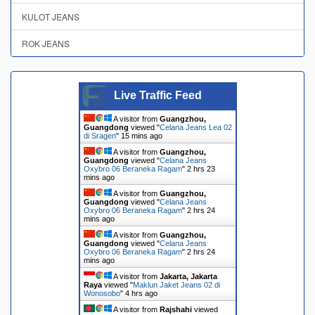
KULOT JEANS
ROK JEANS
Live Traffic Feed
A visitor from
Guangzhou,
Guangdong
viewed "
Celana Jeans Lea 02
di Sragen
"
15 mins ago
A visitor from
Guangzhou,
Guangdong
viewed "
Celana Jeans
Oxybro 06 Beraneka Ragam
"
2 hrs 23
mins ago
A visitor from
Guangzhou,
Guangdong
viewed "
Celana Jeans
Oxybro 06 Beraneka Ragam
"
2 hrs 24
mins ago
A visitor from
Guangzhou,
Guangdong
viewed "
Celana Jeans
Oxybro 06 Beraneka Ragam
"
2 hrs 24
mins ago
A visitor from
Jakarta, Jakarta
Raya
viewed "
Maklun Jaket Jeans 02 di
Wonosobo
"
4 hrs ago
A visitor from
Rajshahi
viewed