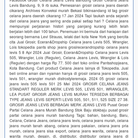
Levis Bandung. 9, 9 rb suka. Pemesanan grosir celana jeans daerah
cikarang Archives Konveksi murah Bekasi bikinsandang id tag grosir
celana jeans daerah cikarang 17 Jan 2024 Tapi taukah anda sejarah
dari celana jeans yang sering anda pakai setiap hari ? Celana jeans
mempunyai perjalanan histori yang panjang kurang lebih telah
berjalan lebih dari 100 tahun. Penemuan ini bermula dari harapan dari
seorang bernama Levi Strauss, lelaki dari kota New York yang bercita
cita Jual Grosir, Eceran&Dropship Celana jeans Levis 505, Wrangler,
Lois tokopedia pants shop jeans grosirecerandropship celana jeans
levis 5 8 Apr 2024 Jual Grosir, Eceran&Dropship Celana jeans Levis
505, Wrangler, Lois (Reguler), Celana Jeans Levis, Wrangler & Lois
(Reguler) dengan harga Rp 77. 500 dari toko online Pantsshopjeans,
Kota Bandung. Cari product Celana Jeans lainya di Tokopedia. Jual
beli online aman dan nyaman hanya di grosir celana jeans levis 505,
levis 501, wrangler murah distrostyleremaja. 2024 05 grosir celana
jeans levis 505 levis 501 25 Mei 2024 GROSIR CELANA JEANS
STANDART REGULER MERK LEVIS 505, LEVIS 501, WRANGLER,
LEA PUSAT GROSIR JEANS LEVIS MURAH TERSEDIA BERBAGAI
TYPE JEANS LEVIS SEPERTI LEVIS 505, 501, 511, 525 SIZE 27 38.
GROSIR JEANS LEVIS BERBAGAI MERK JEANS LEVIS Pusat Grosir
Partai Celana Jeans Murah Bandung Stok Baju stokbaju pusat grosir
partai celana jeans murah bandung Tags: bahan, bandung, Baru,
Celana, Celana Jeans, celana jeans levis, celana jeans murah, celana
jeans murah tanah abang, celana jeans pakaian, celana jeans pria
murah, celana jeans sisa export, celana jeans wanita, celana jeans
wanita murah, desain, di, distributor, distributor celana jeans di