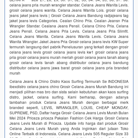
celana jeans pria murah wrangler standar. Celana Jeans Wanita Levis.
grosir celana jeans wanita. Celana Jeans Wanita Lois. grosir celana
jeans jaket jeans levis | Grosir Celana Jeans Bandung radjajeans tag
jaket jeans levis Categories. Cealan Chino Pria. Cealan Jeansn Pria
Wrangler Standar. Cealana Jeans Pensil. Celana Chino Pria. Celana
Jeans Pensil. Celana Jeans Pria Levis. Celana Jeans Pria Slimfit.
Celana Jeans Wanita. Celana Jeans Wanita Levis. Celana Jeans
Wanita Wrangler. Jaket Jeans Pria Grosir celana jeans levis KW Super
termurah langsung dari pabrik‎ Penelusuran yang terkait dengan grosir
celana jeans levis grosir celana jeans levis kw1 grosir celana jeans
pria grosir celana jeans murah meriah grosir celana jeans tanah abang
grosir celana levis tanah abang distributor celana jeans bandung
distributor celana jeans jawa barat grosir celana jeans pria branded
murah
Celana Jeans & Chino Distro Kaos Surfing Termurah Se INDONESIA
ibexdistro celana jeans chino Grosir Celana Jeans Murah Bandung ini
menjadi pilihan mas bro dan sista selain kebutuhan akan kaos surfing
distro, jacket, celana surfing. Kami berharap, dengan adanya
tambahan produk Celana Jeans Murah dengan berbagai merk
branded seperti, LEVIS, WRANGLER, LOUIS, CHEAP MONDAY,
SUPREME, PSD, Daftar harga Grosir Celana Jeans Levis Murah Bulan
Mei 2024 Priceza priceza Pakaian Fashion Cek Harga Grosir Celana
Jeans Levis Murah di Priceza. Update info harga dari produk Grosir
Celana Jeans Levis Murah yang Anda inginkan dari jutaan Toko
Online Terbaik di Indonesia. Celana Jeans Levis 505 Reguler Size 33