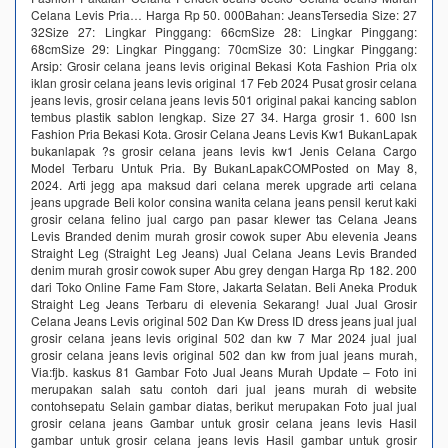
Celana Levis Pria… Harga Rp 50. 000Bahan: JeansTersedia Size: 27
32Size 27: Lingkar Pinggang: 66cmSize 28: Lingkar Pinggang:
68cmSize 29: Lingkar Pinggang: 70cmSize 30: Lingkar Pinggang:
Arsip: Grosir celana jeans levis original Bekasi Kota Fashion Pria olx
iklan grosir celana jeans levis original 17 Feb 2024 Pusat grosir celana
jeans levis, grosir celana jeans levis 501 original pakai kancing sablon
tembus plastik sablon lengkap. Size 27 34. Harga grosir 1. 600 lsn
Fashion Pria Bekasi Kota. Grosir Celana Jeans Levis Kw1 BukanLapak
bukanlapak ?s grosir celana jeans levis kw1 Jenis Celana Cargo
Model Terbaru Untuk Pria. By BukanLapakCOMPosted on May 8,
2024. Arti jegg apa maksud dari celana merek upgrade arti celana
jeans upgrade Beli kolor consina wanita celana jeans pensil kerut kaki
grosir celana felino jual cargo pan pasar klewer tas Celana Jeans
Levis Branded denim murah grosir cowok super Abu elevenia Jeans
Straight Leg (Straight Leg Jeans) Jual Celana Jeans Levis Branded
denim murah grosir cowok super Abu grey dengan Harga Rp 182. 200
dari Toko Online Fame Fam Store, Jakarta Selatan. Beli Aneka Produk
Straight Leg Jeans Terbaru di elevenia Sekarang! Jual Jual Grosir
Celana Jeans Levis original 502 Dan Kw Dress ID dress jeans jual jual
grosir celana jeans levis original 502 dan kw 7 Mar 2024 jual jual
grosir celana jeans levis original 502 dan kw from jual jeans murah,
Via:fjb. kaskus 81 Gambar Foto Jual Jeans Murah Update – Foto ini
merupakan salah satu contoh dari jual jeans murah di website
contohsepatu Selain gambar diatas, berikut merupakan Foto jual jual
grosir celana jeans Gambar untuk grosir celana jeans levis Hasil
gambar untuk grosir celana jeans levis Hasil gambar untuk grosir