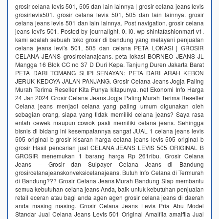
grosir celana levis 501, 505 dan lain lainnya | grosir celana jeans levis
grosirlevis501. grosir celana levis 501, 505 dan lain lainnya. grosir
celana jeans levis 501 dan lain lainnya. Post navigation. grosir celana
jeans levi's 501. Posted by journalight. 0. i0. wp shintafashionmart v1.
kami adalah sebuah toko grosir di bandung yang melayani penjualan
celana jeans levi's 501, 505 dan celana PETA LOKASI | GROSIR
CELANA JEANS grosircelanajeans. peta lokasi BORNEO JEANS JL
Mangga 16 Blok CC no 37 D Duri Kepa. Tanjung Duren Jakarta Barat
PETA DARI TOMANG SLIPI SENAYAN: PETA DARI ARAH KEBON
JERUK KEDOYA JALAN PANJANG. Grosir Celana Jeans Jogja Paling
Murah Terima Reseller Kita Punya kitapunya. net Ekonomi Info Harga
24 Jan 2024 Grosir Celana Jeans Jogja Paling Murah Terima Reseller
Celana jeans menjadi celana yang paling umum digunakan oleh
sebagian orang, siapa yang tidak memiliki celana jeans? Saya rasa
entah cewek maupun cowok pasti memiliki celana jeans. Sehingga
bisnis di bidang ini kesempatannya sangat JUAL 1 celana jeans levis
505 original b grosir kisaran harga celana jeans levis 505 original b
grosir Hasil pencarian jual CELANA JEANS LEVIS 505 ORIGINAL B
GROSIR menemukan 1 barang harga Rp 261ribu. Grosir Celana
Jeans – Grosir dan Sulpayer Celana Jeans di Bandung
grosircelanajeanskonveksicelanajeans. Butuh Info Celana di Termurah
di Bandung??? Grosir Celana Jeans Murah Bandung Siap membantu
semua kebutuhan celana jeans Anda, baik untuk kebutuhan penjualan
retail eceran atau bagi anda agen agen grosir celana jeans di daerah
anda masing masing. Grosir Celana Jeans Levis Pria Abu Model
Standar Jual Celana Jeans Levis 501 Original Amalfila amalfila Jual