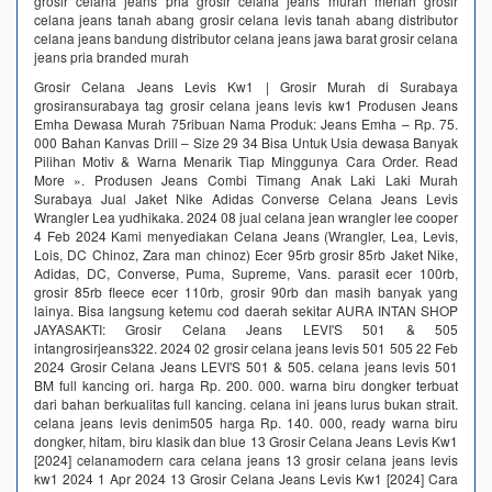
grosir celana jeans pria grosir celana jeans murah meriah grosir
celana jeans tanah abang grosir celana levis tanah abang distributor
celana jeans bandung distributor celana jeans jawa barat grosir celana
jeans pria branded murah
Grosir Celana Jeans Levis Kw1 | Grosir Murah di Surabaya
grosiransurabaya tag grosir celana jeans levis kw1 Produsen Jeans
Emha Dewasa Murah 75ribuan Nama Produk: Jeans Emha – Rp. 75.
000 Bahan Kanvas Drill – Size 29 34 Bisa Untuk Usia dewasa Banyak
Pilihan Motiv & Warna Menarik Tiap Minggunya Cara Order. Read
More ». Produsen Jeans Combi Timang Anak Laki Laki Murah
Surabaya Jual Jaket Nike Adidas Converse Celana Jeans Levis
Wrangler Lea yudhikaka. 2024 08 jual celana jean wrangler lee cooper
4 Feb 2024 Kami menyediakan Celana Jeans (Wrangler, Lea, Levis,
Lois, DC Chinoz, Zara man chinoz) Ecer 95rb grosir 85rb Jaket Nike,
Adidas, DC, Converse, Puma, Supreme, Vans. parasit ecer 100rb,
grosir 85rb fleece ecer 110rb, grosir 90rb dan masih banyak yang
lainya. Bisa langsung ketemu cod daerah sekitar AURA INTAN SHOP
JAYASAKTI: Grosir Celana Jeans LEVI'S 501 & 505
intangrosirjeans322. 2024 02 grosir celana jeans levis 501 505 22 Feb
2024 Grosir Celana Jeans LEVI'S 501 & 505. celana jeans levis 501
BM full kancing ori. harga Rp. 200. 000. warna biru dongker terbuat
dari bahan berkualitas full kancing. celana ini jeans lurus bukan strait.
celana jeans levis denim505 harga Rp. 140. 000, ready warna biru
dongker, hitam, biru klasik dan blue 13 Grosir Celana Jeans Levis Kw1
[2024] celanamodern cara celana jeans 13 grosir celana jeans levis
kw1 2024 1 Apr 2024 13 Grosir Celana Jeans Levis Kw1 [2024] Cara