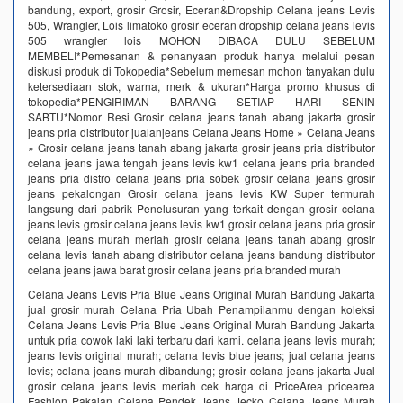
bandung, export, grosir Grosir, Eceran&Dropship Celana jeans Levis
505, Wrangler, Lois limatoko grosir eceran dropship celana jeans levis
505 wrangler lois MOHON DIBACA DULU SEBELUM
MEMBELI*Pemesanan & penanyaan produk hanya melalui pesan
diskusi produk di Tokopedia*Sebelum memesan mohon tanyakan dulu
ketersediaan stok, warna, merk & ukuran*Harga promo khusus di
tokopedia*PENGIRIMAN BARANG SETIAP HARI SENIN
SABTU*Nomor Resi Grosir celana jeans tanah abang jakarta grosir
jeans pria distributor jualanjeans Celana Jeans Home » Celana Jeans
» Grosir celana jeans tanah abang jakarta grosir jeans pria distributor
celana jeans jawa tengah jeans levis kw1 celana jeans pria branded
jeans pria distro celana jeans pria sobek grosir celana jeans grosir
jeans pekalongan Grosir celana jeans levis KW Super termurah
langsung dari pabrik‎ Penelusuran yang terkait dengan grosir celana
jeans levis grosir celana jeans levis kw1 grosir celana jeans pria grosir
celana jeans murah meriah grosir celana jeans tanah abang grosir
celana levis tanah abang distributor celana jeans bandung distributor
celana jeans jawa barat grosir celana jeans pria branded murah
Celana Jeans Levis Pria Blue Jeans Original Murah Bandung Jakarta
jual grosir murah Celana Pria Ubah Penampilanmu dengan koleksi
Celana Jeans Levis Pria Blue Jeans Original Murah Bandung Jakarta
untuk pria cowok laki laki terbaru dari kami. celana jeans levis murah;
jeans levis original murah; celana levis blue jeans; jual celana jeans
levis; celana jeans murah dibandung; grosir celana jeans jakarta Jual
grosir celana jeans levis meriah cek harga di PriceArea pricearea
Fashion Pakaian Celana Pendek Jeans Jecko Celana Jeans Murah