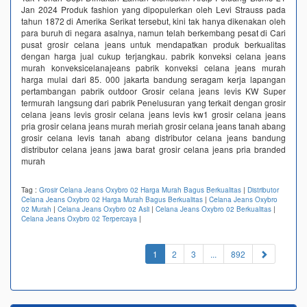
Jan 2024 Produk fashion yang dipopulerkan oleh Levi Strauss pada
tahun 1872 di Amerika Serikat tersebut, kini tak hanya dikenakan oleh
para buruh di negara asalnya, namun telah berkembang pesat di Cari
pusat grosir celana jeans untuk mendapatkan produk berkualitas
dengan harga jual cukup terjangkau. pabrik konveksi celana jeans
murah konveksicelanajeans pabrik konveksi celana jeans murah
harga mulai dari 85. 000 jakarta bandung seragam kerja lapangan
pertambangan pabrik outdoor Grosir celana jeans levis KW Super
termurah langsung dari pabrik‎ Penelusuran yang terkait dengan grosir
celana jeans levis grosir celana jeans levis kw1 grosir celana jeans
pria grosir celana jeans murah meriah grosir celana jeans tanah abang
grosir celana levis tanah abang distributor celana jeans bandung
distributor celana jeans jawa barat grosir celana jeans pria branded
murah
Tag :
Grosir Celana Jeans Oxybro 02 Harga Murah Bagus Berkualitas
|
Distributor
Celana Jeans Oxybro 02 Harga Murah Bagus Berkualitas
|
Celana Jeans Oxybro
02 Murah
|
Celana Jeans Oxybro 02 Asli
|
Celana Jeans Oxybro 02 Berkualitas
|
Celana Jeans Oxybro 02 Terpercaya
|
(current)
1
2
3
...
892