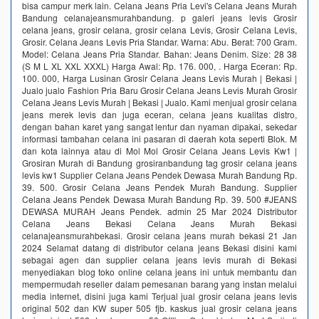
bisa campur merk lain. Celana Jeans Pria Levi's Celana Jeans Murah
Bandung celanajeansmurahbandung. p galeri jeans levis Grosir
celana jeans, grosir celana, grosir celana Levis, Grosir Celana Levis,
Grosir. Celana Jeans Levis Pria Standar. Warna: Abu. Berat: 700 Gram.
Model: Celana Jeans Pria Standar. Bahan: Jeans Denim. Size: 28 38
(S M L XL XXL XXXL) Harga Awal: Rp. 176. 000, . Harga Eceran: Rp.
100. 000, Harga Lusinan Grosir Celana Jeans Levis Murah | Bekasi |
Jualo jualo Fashion Pria Baru Grosir Celana Jeans Levis Murah Grosir
Celana Jeans Levis Murah | Bekasi | Jualo. Kami menjual grosir celana
jeans merek levis dan juga eceran, celana jeans kualitas distro,
dengan bahan karet yang sangat lentur dan nyaman dipakai, sekedar
informasi tambahan celana ini pasaran di daerah kota seperti Blok. M
dan kota lainnya atau di Mol Mol Grosir Celana Jeans Levis Kw1 |
Grosiran Murah di Bandung grosiranbandung tag grosir celana jeans
levis kw1 Supplier Celana Jeans Pendek Dewasa Murah Bandung Rp.
39. 500. Grosir Celana Jeans Pendek Murah Bandung. Supplier
Celana Jeans Pendek Dewasa Murah Bandung Rp. 39. 500 #JEANS
DEWASA MURAH Jeans Pendek. admin 25 Mar 2024 Distributor
Celana Jeans Bekasi Celana Jeans Murah Bekasi
celanajeansmurahbekasi. Grosir celana jeans murah bekasi 21 Jan
2024 Selamat datang di distributor celana jeans Bekasi disini kami
sebagai agen dan supplier celana jeans levis murah di Bekasi
menyediakan blog toko online celana jeans ini untuk membantu dan
mempermudah reseller dalam pemesanan barang yang instan melalui
media internet, disini juga kami Terjual jual grosir celana jeans levis
original 502 dan KW super 505 fjb. kaskus jual grosir celana jeans