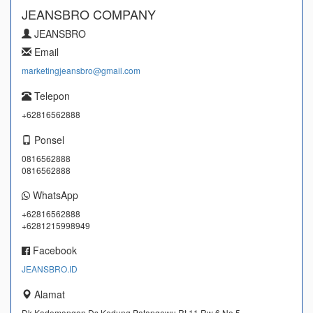
JEANSBRO COMPANY
JEANSBRO
Email
marketingjeansbro@gmail.com
Telepon
+62816562888
Ponsel
0816562888
0816562888
WhatsApp
+62816562888
+6281215998949
Facebook
JEANSBRO.ID
Alamat
Dk Kademangan Ds Kedung Patangewu Rt 11 Rw 6 No 5,