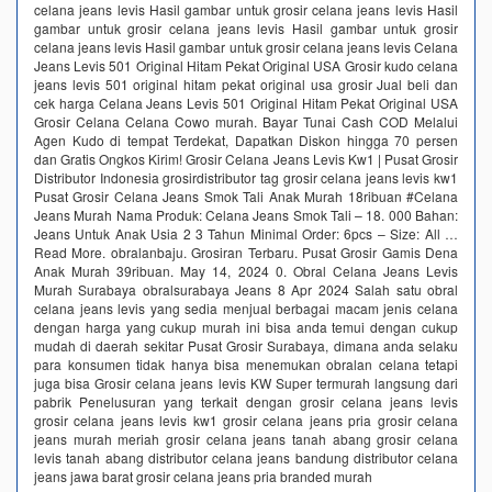
celana jeans levis Hasil gambar untuk grosir celana jeans levis Hasil
gambar untuk grosir celana jeans levis Hasil gambar untuk grosir
celana jeans levis Hasil gambar untuk grosir celana jeans levis Celana
Jeans Levis 501 Original Hitam Pekat Original USA Grosir kudo celana
jeans levis 501 original hitam pekat original usa grosir Jual beli dan
cek harga Celana Jeans Levis 501 Original Hitam Pekat Original USA
Grosir Celana Celana Cowo murah. Bayar Tunai Cash COD Melalui
Agen Kudo di tempat Terdekat, Dapatkan Diskon hingga 70 persen
dan Gratis Ongkos Kirim! Grosir Celana Jeans Levis Kw1 | Pusat Grosir
Distributor Indonesia grosirdistributor tag grosir celana jeans levis kw1
Pusat Grosir Celana Jeans Smok Tali Anak Murah 18ribuan #Celana
Jeans Murah Nama Produk: Celana Jeans Smok Tali – 18. 000 Bahan:
Jeans Untuk Anak Usia 2 3 Tahun Minimal Order: 6pcs – Size: All …
Read More. obralanbaju. Grosiran Terbaru. Pusat Grosir Gamis Dena
Anak Murah 39ribuan. May 14, 2024 0. Obral Celana Jeans Levis
Murah Surabaya obralsurabaya Jeans 8 Apr 2024 Salah satu obral
celana jeans levis yang sedia menjual berbagai macam jenis celana
dengan harga yang cukup murah ini bisa anda temui dengan cukup
mudah di daerah sekitar Pusat Grosir Surabaya, dimana anda selaku
para konsumen tidak hanya bisa menemukan obralan celana tetapi
juga bisa Grosir celana jeans levis KW Super termurah langsung dari
pabrik‎ Penelusuran yang terkait dengan grosir celana jeans levis
grosir celana jeans levis kw1 grosir celana jeans pria grosir celana
jeans murah meriah grosir celana jeans tanah abang grosir celana
levis tanah abang distributor celana jeans bandung distributor celana
jeans jawa barat grosir celana jeans pria branded murah