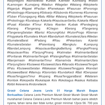
#Bojonegoro #Bondowoso #Gresik #Jember #Jombang #Kediri
#Lamongan #Lumajang #Madiun #Magetan #Malang #Mojokerto
#Nganjuk #Ngawi #Pacitan #Pamekasan #Pasuruan #Ponorogo
#Probolinggo #Sampang #Sidoarjo #Situbondo #Sumenep #Sumenep
#Tuban #Tulungagung #Batu #Blitar #Malang #Mojokerto #Pasuruan
#Probolinggo #Surabaya #Jakarta #KepulauanSeribu #Jakarta #Barat
#Pusat #Selatan #Timur #Utara #banten #Lebak #Pandeglang
#Serang #Tangerang #Cilegon #Serang #Tangerang
#TangerangSelatan #Bantul #GunungKidul #KulonProgo #Sleman
#Yogyakarta #Sumatera #Aceh #BandaAceh #SumateraUtara #Medan
#SumateraBarat #Padang #Riau #Pekanbaru #Jambi
#SumateraSelatan #Palembang #Bengkulu #Lampung
#BandarLampung #KepulauanBangkaBelitung #PangkalPinang
#KepulauanRiau #TanjungPinang #Kalimatan #KalimantanBarat
#Pontianak #KalimantanTengah #PalangkaRaya #KalimantanSelatan
#Banjarmasin #KalimantanTimur #Samarinda #KalimantanUtara
#TanjungSelor #Sulawesi #SulawesiUtara #Manado #SulawesiTengah
#Palu #SulawesiSelatan #Makassar #SulawesiTenggara #Kendari
#SulawesiBarat #Mamuju #Gorontalo #SundaKecil #Bali #Denpasar
#NusaTenggaraTimur #Kupang #NusaTenggaraBarat #Mataram
#lombok #tokopedia #bukalapak #olx #tokobagus #kaskus #alibaba
#blibli #elevenia #indonetwork
Grosir Celana Jeans Levis 01 Harga Murah Bagus
Berkualitas
Celana Levis Premium Murah Grosir Murah Grosir Murah
murahamat Celana Celana Levis Premium Murah bahan jeans stretch
nyama, tahan lama dan tidak luntur, grosir minimal 12pcs 56. 700 pcs