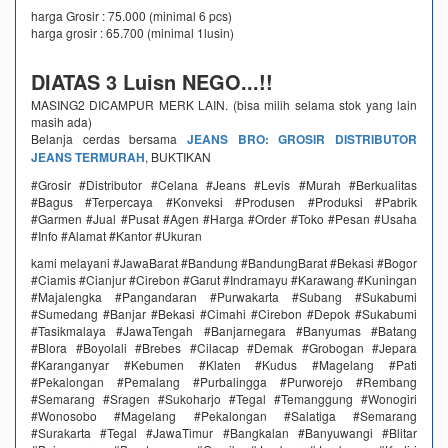
harga Grosir : 75.000 (minimal 6 pcs)
harga grosir : 65.700 (minimal 1lusin)
DIATAS 3 Luisn NEGO...!!
MASING2 DICAMPUR MERK LAIN. (bisa milih selama stok yang lain
masih ada)
Belanja cerdas bersama
JEANS BRO: GROSIR DISTRIBUTOR
JEANS TERMURAH
, BUKTIKAN
#Grosir #Distributor #Celana #Jeans #Levis #Murah #Berkualitas
#Bagus #Terpercaya #Konveksi #Produsen #Produksi #Pabrik
#Garmen #Jual #Pusat #Agen #Harga #Order #Toko #Pesan #Usaha
#Info #Alamat #Kantor #Ukuran
kami melayani #JawaBarat #Bandung #BandungBarat #Bekasi #Bogor
#Ciamis #Cianjur #Cirebon #Garut #Indramayu #Karawang #Kuningan
#Majalengka #Pangandaran #Purwakarta #Subang #Sukabumi
#Sumedang #Banjar #Bekasi #Cimahi #Cirebon #Depok #Sukabumi
#Tasikmalaya #JawaTengah #Banjarnegara #Banyumas #Batang
#Blora #Boyolali #Brebes #Cilacap #Demak #Grobogan #Jepara
#Karanganyar #Kebumen #Klaten #Kudus #Magelang #Pati
#Pekalongan #Pemalang #Purbalingga #Purworejo #Rembang
#Semarang #Sragen #Sukoharjo #Tegal #Temanggung #Wonogiri
#Wonosobo #Magelang #Pekalongan #Salatiga #Semarang
#Surakarta #Tegal #JawaTimur #Bangkalan #Banyuwangi #Blitar