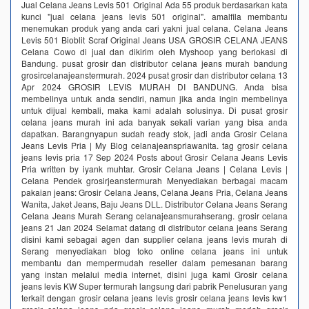
Jual Celana Jeans Levis 501 Original Ada 55 produk berdasarkan kata
kunci "jual celana jeans levis 501 original". amalfila membantu
menemukan produk yang anda cari yakni jual celana. Celana Jeans
Levis 501 Bioblit Scraf Original Jeans USA GROSIR CELANA JEANS
Celana Cowo di jual dan dikirim oleh Myshoop yang berlokasi di
Bandung. pusat grosir dan distributor celana jeans murah bandung
grosircelanajeanstermurah. 2024 pusat grosir dan distributor celana 13
Apr 2024 GROSIR LEVIS MURAH DI BANDUNG. Anda bisa
membelinya untuk anda sendiri, namun jika anda ingin membelinya
untuk dijual kembali, maka kami adalah solusinya. Di pusat grosir
celana jeans murah ini ada banyak sekali varian yang bisa anda
dapatkan. Barangnyapun sudah ready stok, jadi anda Grosir Celana
Jeans Levis Pria | My Blog celanajeanspriawanita. tag grosir celana
jeans levis pria 17 Sep 2024 Posts about Grosir Celana Jeans Levis
Pria written by iyank muhtar. Grosir Celana Jeans | Celana Levis |
Celana Pendek grosirjeanstermurah Menyediakan berbagai macam
pakaian jeans: Grosir Celana Jeans, Celana Jeans Pria, Celana Jeans
Wanita, Jaket Jeans, Baju Jeans DLL. Distributor Celana Jeans Serang
Celana Jeans Murah Serang celanajeansmurahserang. grosir celana
jeans 21 Jan 2024 Selamat datang di distributor celana jeans Serang
disini kami sebagai agen dan supplier celana jeans levis murah di
Serang menyediakan blog toko online celana jeans ini untuk
membantu dan mempermudah reseller dalam pemesanan barang
yang instan melalui media internet, disini juga kami Grosir celana
jeans levis KW Super termurah langsung dari pabrik‎ Penelusuran yang
terkait dengan grosir celana jeans levis grosir celana jeans levis kw1