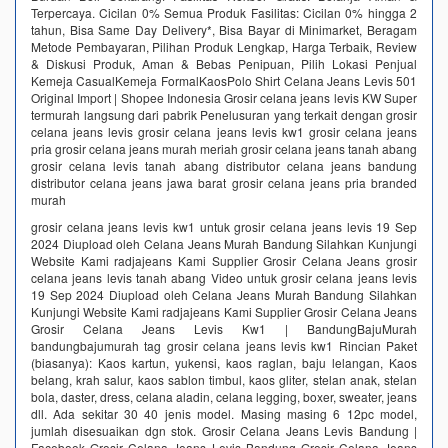
Terpercaya. Cicilan 0% Semua Produk Fasilitas: Cicilan 0% hingga 2
tahun, Bisa Same Day Delivery*, Bisa Bayar di Minimarket, Beragam
Metode Pembayaran, Pilihan Produk Lengkap, Harga Terbaik, Review
& Diskusi Produk, Aman & Bebas Penipuan, Pilih Lokasi Penjual
Kemeja CasualKemeja FormalKaosPolo Shirt Celana Jeans Levis 501
Original Import | Shopee Indonesia‎ Grosir celana jeans levis KW Super
termurah langsung dari pabrik‎ Penelusuran yang terkait dengan grosir
celana jeans levis grosir celana jeans levis kw1 grosir celana jeans
pria grosir celana jeans murah meriah grosir celana jeans tanah abang
grosir celana levis tanah abang distributor celana jeans bandung
distributor celana jeans jawa barat grosir celana jeans pria branded
murah
grosir celana jeans levis kw1 untuk grosir celana jeans levis 19 Sep
2024 Diupload oleh Celana Jeans Murah Bandung Silahkan Kunjungi
Website Kami radjajeans Kami Supplier Grosir Celana Jeans grosir
celana jeans levis tanah abang Video untuk grosir celana jeans levis
19 Sep 2024 Diupload oleh Celana Jeans Murah Bandung Silahkan
Kunjungi Website Kami radjajeans Kami Supplier Grosir Celana Jeans
Grosir Celana Jeans Levis Kw1 | BandungBajuMurah
bandungbajumurah tag grosir celana jeans levis kw1 Rincian Paket
(biasanya): Kaos kartun, yukensi, kaos raglan, baju lelangan, Kaos
belang, krah salur, kaos sablon timbul, kaos gliter, stelan anak, stelan
bola, daster, dress, celana aladin, celana legging, boxer, sweater, jeans
dll. Ada sekitar 30 40 jenis model. Masing masing 6 12pc model,
jumlah disesuaikan dgn stok. Grosir Celana Jeans Levis Bandung |
Facebook Grosir Celana Jeans Levis Bandung Grosir Celana Jeans