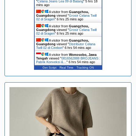
"
Celana Jeans Lea 09 di Batang
"
5 hrs 18
mins ago
A visitor from
Guangzhou,
Guangdong
viewed "
Grosir Celana Twill
02 di Sragen
"
6 hrs 25 mins ago
A visitor from
Guangzhou,
Guangdong
viewed "
Grosir Celana Twill
02 di Sragen
"
6 hrs 25 mins ago
A visitor from
Guangzhou,
Guangdong
viewed "
Distributor Celana
Twill 02 di Cirebon
"
6 hrs 54 mins ago
A visitor from
Wonosobo, Jawa
Tengah
viewed "
0816562888 BROJEANS :
Pabrik Konveksi &…
"
6 hrs 54 mins ago
Get Script
Real Time
Tracking ON