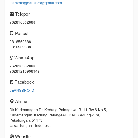
marketingjeansbro@gmail.com
Telepon
+62816562888
Ponsel
0816562888
0816562888
WhatsApp
+62816562888
+6281215998949
Facebook
JEANSBRO.ID
Alamat
Dk Kademangan Ds Kedung Patangewu Rt 11 Rw 6 No 5,
Kademangan, Kedung Patangewu, Kec. Kedungwuni,
Pekalongan, 51173
Jawa Tengah - Indonesia
Website