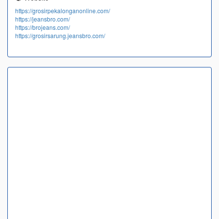
https://grosirpekalonganonline.com/
https://jeansbro.com/
https://brojeans.com/
https://grosirsarung.jeansbro.com/