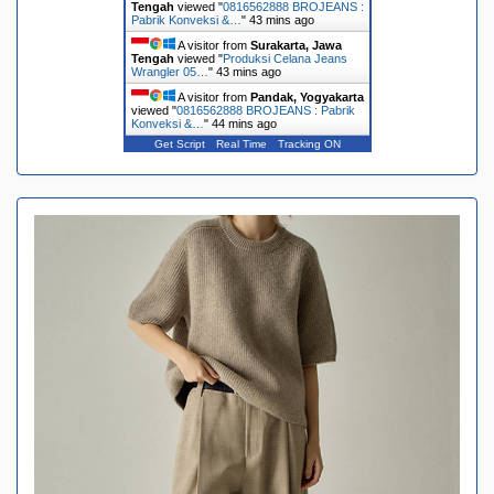
Tengah
viewed "
0816562888 BROJEANS :
Pabrik Konveksi &…
"
43 mins ago
A visitor from
Surakarta, Jawa
Tengah
viewed "
Produksi Celana Jeans
Wrangler 05…
"
43 mins ago
A visitor from
Pandak, Yogyakarta
viewed "
0816562888 BROJEANS : Pabrik
Konveksi &…
"
44 mins ago
Get Script
Real Time
Tracking ON