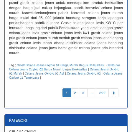
pusat grosir celana jeans untuk mendapatkan produk berkualitas
dengan harga jual cukup terjangkau. pabrik konveksi celana jeans
murah konveksicelanajeans pabrik konveksi celana jeans murah
harga mulai dari 85. 000 jakarta bandung seragam kerja lapangan
pertambangan pabrik outdoor Grosir celana jeans levis KW Super
termurah langsung dari pabrik‎ Penelusuran yang terkait dengan grosir
celana jeans levis grosir celana jeans levis kw1 grosir celana jeans
pria grosir celana jeans murah meriah grosir celana jeans tanah abang
grosir celana levis tanah abang distributor celana jeans bandung
distributor celana jeans jawa barat grosir celana jeans pria branded
murah
Tag :
Grosir Celana Jeans Oxybro 02 Harga Murah Bagus Berkualitas
|
Distributor
Celana Jeans Oxybro 02 Harga Murah Bagus Berkualitas
|
Celana Jeans Oxybro
02 Murah
|
Celana Jeans Oxybro 02 Asli
|
Celana Jeans Oxybro 02
|
Celana Jeans
Oxybro 02 Terpercaya
|
(current)
1
2
3
...
892
KATEGORI
CELANA CHINO