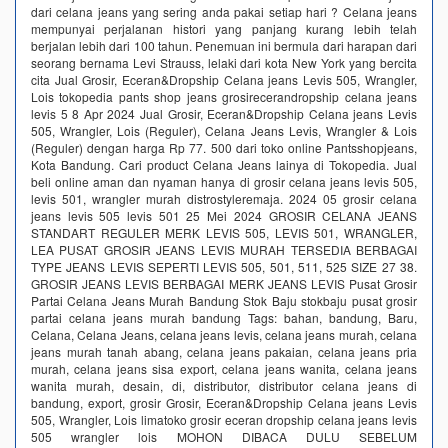
dari celana jeans yang sering anda pakai setiap hari ? Celana jeans
mempunyai perjalanan histori yang panjang kurang lebih telah
berjalan lebih dari 100 tahun. Penemuan ini bermula dari harapan dari
seorang bernama Levi Strauss, lelaki dari kota New York yang bercita
cita Jual Grosir, Eceran&Dropship Celana jeans Levis 505, Wrangler,
Lois tokopedia pants shop jeans grosirecerandropship celana jeans
levis 5 8 Apr 2024 Jual Grosir, Eceran&Dropship Celana jeans Levis
505, Wrangler, Lois (Reguler), Celana Jeans Levis, Wrangler & Lois
(Reguler) dengan harga Rp 77. 500 dari toko online Pantsshopjeans,
Kota Bandung. Cari product Celana Jeans lainya di Tokopedia. Jual
beli online aman dan nyaman hanya di grosir celana jeans levis 505,
levis 501, wrangler murah distrostyleremaja. 2024 05 grosir celana
jeans levis 505 levis 501 25 Mei 2024 GROSIR CELANA JEANS
STANDART REGULER MERK LEVIS 505, LEVIS 501, WRANGLER,
LEA PUSAT GROSIR JEANS LEVIS MURAH TERSEDIA BERBAGAI
TYPE JEANS LEVIS SEPERTI LEVIS 505, 501, 511, 525 SIZE 27 38.
GROSIR JEANS LEVIS BERBAGAI MERK JEANS LEVIS Pusat Grosir
Partai Celana Jeans Murah Bandung Stok Baju stokbaju pusat grosir
partai celana jeans murah bandung Tags: bahan, bandung, Baru,
Celana, Celana Jeans, celana jeans levis, celana jeans murah, celana
jeans murah tanah abang, celana jeans pakaian, celana jeans pria
murah, celana jeans sisa export, celana jeans wanita, celana jeans
wanita murah, desain, di, distributor, distributor celana jeans di
bandung, export, grosir Grosir, Eceran&Dropship Celana jeans Levis
505, Wrangler, Lois limatoko grosir eceran dropship celana jeans levis
505 wrangler lois MOHON DIBACA DULU SEBELUM