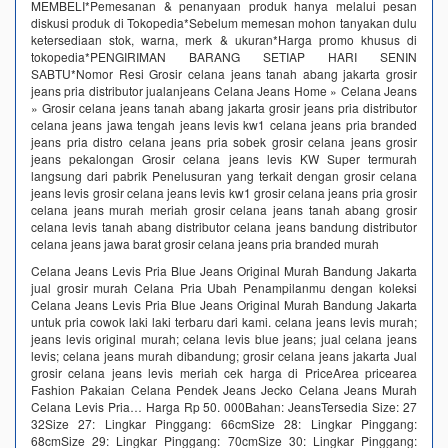
MEMBELI*Pemesanan & penanyaan produk hanya melalui pesan
diskusi produk di Tokopedia*Sebelum memesan mohon tanyakan dulu
ketersediaan stok, warna, merk & ukuran*Harga promo khusus di
tokopedia*PENGIRIMAN BARANG SETIAP HARI SENIN
SABTU*Nomor Resi Grosir celana jeans tanah abang jakarta grosir
jeans pria distributor jualanjeans Celana Jeans Home » Celana Jeans
» Grosir celana jeans tanah abang jakarta grosir jeans pria distributor
celana jeans jawa tengah jeans levis kw1 celana jeans pria branded
jeans pria distro celana jeans pria sobek grosir celana jeans grosir
jeans pekalongan Grosir celana jeans levis KW Super termurah
langsung dari pabrik‎ Penelusuran yang terkait dengan grosir celana
jeans levis grosir celana jeans levis kw1 grosir celana jeans pria grosir
celana jeans murah meriah grosir celana jeans tanah abang grosir
celana levis tanah abang distributor celana jeans bandung distributor
celana jeans jawa barat grosir celana jeans pria branded murah
Celana Jeans Levis Pria Blue Jeans Original Murah Bandung Jakarta
jual grosir murah Celana Pria Ubah Penampilanmu dengan koleksi
Celana Jeans Levis Pria Blue Jeans Original Murah Bandung Jakarta
untuk pria cowok laki laki terbaru dari kami. celana jeans levis murah;
jeans levis original murah; celana levis blue jeans; jual celana jeans
levis; celana jeans murah dibandung; grosir celana jeans jakarta Jual
grosir celana jeans levis meriah cek harga di PriceArea pricearea
Fashion Pakaian Celana Pendek Jeans Jecko Celana Jeans Murah
Celana Levis Pria… Harga Rp 50. 000Bahan: JeansTersedia Size: 27
32Size 27: Lingkar Pinggang: 66cmSize 28: Lingkar Pinggang:
68cmSize 29: Lingkar Pinggang: 70cmSize 30: Lingkar Pinggang: