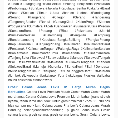
#Tuban #Tulungagung #Batu #Blitar #Malang #Mojokerto #Pasuruan
#Probolinggo #Surabaya #Jakarta #KepulauanSeribu #Jakarta #Barat
#Pusat #Selatan #Timur #Utara #banten #Lebak #Pandeglang
#Serang #Tangerang #Cilegon #Serang #Tangerang
#TangerangSelatan #Bantul #GunungKidul #KulonProgo #Sleman
#Yogyakarta #Sumatera #Aceh #BandaAceh #SumateraUtara #Medan
#SumateraBarat #Padang #Riau #Pekanbaru #Jambi
#SumateraSelatan #Palembang #Bengkulu #Lampung
#BandarLampung #KepulauanBangkaBelitung #PangkalPinang
#KepulauanRiau #TanjungPinang #Kalimatan #KalimantanBarat
#Pontianak #KalimantanTengah #PalangkaRaya #KalimantanSelatan
#Banjarmasin #KalimantanTimur #Samarinda #KalimantanUtara
#TanjungSelor #Sulawesi #SulawesiUtara #Manado #SulawesiTengah
#Palu #SulawesiSelatan #Makassar #SulawesiTenggara #Kendari
#SulawesiBarat #Mamuju #Gorontalo #SundaKecil #Bali #Denpasar
#NusaTenggaraTimur #Kupang #NusaTenggaraBarat #Mataram
#lombok #tokopedia #bukalapak #olx #tokobagus #kaskus #alibaba
#blibli #elevenia #indonetwork
Grosir Celana Jeans Levis 01 Harga Murah Bagus
Berkualitas
Celana Levis Premium Murah Grosir Murah Grosir Murah
murahamat Celana Celana Levis Premium Murah bahan jeans stretch
nyama, tahan lama dan tidak luntur, grosir minimal 12pcs 56. 700 pcs
bisa campur merk lain. Celana Jeans Pria Levi's Celana Jeans Murah
Bandung celanajeansmurahbandung. p galeri jeans levis Grosir
celana jeans, grosir celana, grosir celana Levis, Grosir Celana Levis,