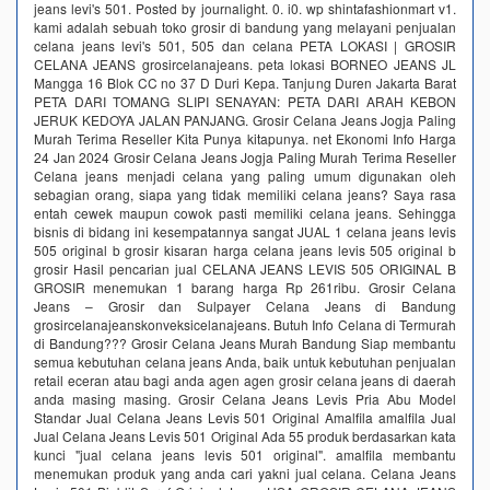
jeans levi's 501. Posted by journalight. 0. i0. wp shintafashionmart v1.
kami adalah sebuah toko grosir di bandung yang melayani penjualan
celana jeans levi's 501, 505 dan celana PETA LOKASI | GROSIR
CELANA JEANS grosircelanajeans. peta lokasi BORNEO JEANS JL
Mangga 16 Blok CC no 37 D Duri Kepa. Tanjung Duren Jakarta Barat
PETA DARI TOMANG SLIPI SENAYAN: PETA DARI ARAH KEBON
JERUK KEDOYA JALAN PANJANG. Grosir Celana Jeans Jogja Paling
Murah Terima Reseller Kita Punya kitapunya. net Ekonomi Info Harga
24 Jan 2024 Grosir Celana Jeans Jogja Paling Murah Terima Reseller
Celana jeans menjadi celana yang paling umum digunakan oleh
sebagian orang, siapa yang tidak memiliki celana jeans? Saya rasa
entah cewek maupun cowok pasti memiliki celana jeans. Sehingga
bisnis di bidang ini kesempatannya sangat JUAL 1 celana jeans levis
505 original b grosir kisaran harga celana jeans levis 505 original b
grosir Hasil pencarian jual CELANA JEANS LEVIS 505 ORIGINAL B
GROSIR menemukan 1 barang harga Rp 261ribu. Grosir Celana
Jeans – Grosir dan Sulpayer Celana Jeans di Bandung
grosircelanajeanskonveksicelanajeans. Butuh Info Celana di Termurah
di Bandung??? Grosir Celana Jeans Murah Bandung Siap membantu
semua kebutuhan celana jeans Anda, baik untuk kebutuhan penjualan
retail eceran atau bagi anda agen agen grosir celana jeans di daerah
anda masing masing. Grosir Celana Jeans Levis Pria Abu Model
Standar Jual Celana Jeans Levis 501 Original Amalfila amalfila Jual
Jual Celana Jeans Levis 501 Original Ada 55 produk berdasarkan kata
kunci "jual celana jeans levis 501 original". amalfila membantu
menemukan produk yang anda cari yakni jual celana. Celana Jeans