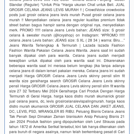
Standar (Reguler) *Untuk Pria *Harga ukuran Chat untuk Beli. JUAL
GROSIR CELANA JEANS LEVIS MURAH !! | CrowdVoice crowdvoice
posts jual grosir celana jeans levis murah Pusat grosir celana jeans
murah !! Menyediakan celana jeans reguler kualitas premium tidak
street bahan bagus hampir sama dengan original nya, menyediakan
merk. PROMO !!!!!! celana Jeans Levis bahan: JEANS size: S grosir
celana & sweater murah (@icxyshop) on Instagram: “#PROMO !!!!!!
celana Jeans Levis bahan: JEANS size: S XL ( 28 34 ) warna: Biru…”
Jeans Wanita Terlengkap & Termurah | Lazada lazada Fashion
Fashion Wanita Pakaian Celana Jeans Wanita. Jeans saat ini sudah
banyak dipakai oleh para wanita. Celana jeans sudah menjadi
kewajiban untuk dipakai oleh para wanita saat ini. Dikarenakan
beberapa wanita saat ini merasa belum lengkap jika tanpa adanya
celana jeans di dalam lemari pakaian mereka. Celana jeans ini sudah
menjadi Harga GROSIR Celana Jeans Levis skinny pensil slim fit
wanita size geraiharga search GROSIR Celana Jeans Levis skinny
pensil Harga GROSIR Celana Jeans Levis skinny pensil slim fit wanita
size 27 32 Terbaru Mei 2024 Geraiharga Cari Produk Dengan Harga
Termurah di Gerai Harga. harga kaos distro murah skumanick grosir
jual celana jeans, dc, levis grosircelanalevispalingmurah. harga kaos
distro murah skumanick GROSIR JUAL CELANA DAN JAKET JEANS,
DC, LEVIS, PSD, WRANGLER 85 RIBU. Peluang Bisnis Celana Jeans
Tak Penah Sepi Dimakan Zaman bisnisukm Arsip Peluang Bisnis 21
Jan 2024 Produk fashion yang dipopulerkan oleh Levi Strauss pada
tahun 1872 di Amerika Serikat tersebut, kini tak hanya dikenakan oleh
para buruh di negara asalnya, namun telah berkembang pesat di Cari