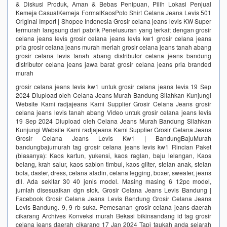
& Diskusi Produk, Aman & Bebas Penipuan, Pilih Lokasi Penjual
Kemeja CasualKemeja FormalKaosPolo Shirt Celana Jeans Levis 501
Original Import | Shopee Indonesia‎ Grosir celana jeans levis KW Super
termurah langsung dari pabrik‎ Penelusuran yang terkait dengan grosir
celana jeans levis grosir celana jeans levis kw1 grosir celana jeans
pria grosir celana jeans murah meriah grosir celana jeans tanah abang
grosir celana levis tanah abang distributor celana jeans bandung
distributor celana jeans jawa barat grosir celana jeans pria branded
murah
grosir celana jeans levis kw1 untuk grosir celana jeans levis 19 Sep
2024 Diupload oleh Celana Jeans Murah Bandung Silahkan Kunjungi
Website Kami radjajeans Kami Supplier Grosir Celana Jeans grosir
celana jeans levis tanah abang Video untuk grosir celana jeans levis
19 Sep 2024 Diupload oleh Celana Jeans Murah Bandung Silahkan
Kunjungi Website Kami radjajeans Kami Supplier Grosir Celana Jeans
Grosir Celana Jeans Levis Kw1 | BandungBajuMurah
bandungbajumurah tag grosir celana jeans levis kw1 Rincian Paket
(biasanya): Kaos kartun, yukensi, kaos raglan, baju lelangan, Kaos
belang, krah salur, kaos sablon timbul, kaos gliter, stelan anak, stelan
bola, daster, dress, celana aladin, celana legging, boxer, sweater, jeans
dll. Ada sekitar 30 40 jenis model. Masing masing 6 12pc model,
jumlah disesuaikan dgn stok. Grosir Celana Jeans Levis Bandung |
Facebook Grosir Celana Jeans Levis Bandung Grosir Celana Jeans
Levis Bandung. 9, 9 rb suka. Pemesanan grosir celana jeans daerah
cikarang Archives Konveksi murah Bekasi bikinsandang id tag grosir
celana jeans daerah cikarang 17 Jan 2024 Tapi taukah anda sejarah