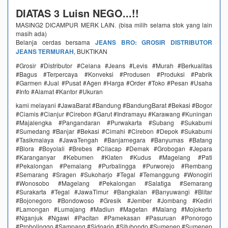
DIATAS 3 Luisn NEGO...!!
MASING2 DICAMPUR MERK LAIN. (bisa milih selama stok yang lain
masih ada)
Belanja cerdas bersama
JEANS BRO: GROSIR DISTRIBUTOR
JEANS TERMURAH
, BUKTIKAN
#Grosir #Distributor #Celana #Jeans #Levis #Murah #Berkualitas
#Bagus #Terpercaya #Konveksi #Produsen #Produksi #Pabrik
#Garmen #Jual #Pusat #Agen #Harga #Order #Toko #Pesan #Usaha
#Info #Alamat #Kantor #Ukuran
kami melayani #JawaBarat #Bandung #BandungBarat #Bekasi #Bogor
#Ciamis #Cianjur #Cirebon #Garut #Indramayu #Karawang #Kuningan
#Majalengka #Pangandaran #Purwakarta #Subang #Sukabumi
#Sumedang #Banjar #Bekasi #Cimahi #Cirebon #Depok #Sukabumi
#Tasikmalaya #JawaTengah #Banjarnegara #Banyumas #Batang
#Blora #Boyolali #Brebes #Cilacap #Demak #Grobogan #Jepara
#Karanganyar #Kebumen #Klaten #Kudus #Magelang #Pati
#Pekalongan #Pemalang #Purbalingga #Purworejo #Rembang
#Semarang #Sragen #Sukoharjo #Tegal #Temanggung #Wonogiri
#Wonosobo #Magelang #Pekalongan #Salatiga #Semarang
#Surakarta #Tegal #JawaTimur #Bangkalan #Banyuwangi #Blitar
#Bojonegoro #Bondowoso #Gresik #Jember #Jombang #Kediri
#Lamongan #Lumajang #Madiun #Magetan #Malang #Mojokerto
#Nganjuk #Ngawi #Pacitan #Pamekasan #Pasuruan #Ponorogo
#Probolinggo #Sampang #Sidoarjo #Situbondo #Sumenep #Sumenep