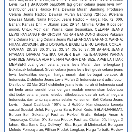
Levis Kw1 | BAJU3500 baju3500 tag grosir celana jeans levis kw1
Distributor Jeans Radico Pria Dewasa Murah Bandung. Produsen
Celana Jeans Radico Dewasa Murah Bandung 72Ribu. #Celana
Dewasa Murah. Nama Produk: Jeans Radico – Harga: Rp. 72. 000.
Bahan: Kanvas Drill – Ukuran size: 29 34. Minimal Order 6 pcs per
model. Untuk Motif dan Warna Kami Sesuaikan, CELANA JEANS
LEVIS PANJANG PRIA GROSIR MURAH BANDUNG shopee Pakaian
Pria Celana Panjang Celana Jeans KETERANGAN BARANG: WARNA:
HITAM, BIOWASH, BIRU DONGKER, BIOBLITZ BIRU LANGIT, COKLAT
UKURAN: 28, 29, 30, 31, 32, 33, 34, 35, 36, 37, 38 BAHAN: JEANS
NYAMAN DIPAKAI *KETIKA ORDER BERI KETERANGAN WARNA
DAN SIZE APABILA ADA PILIHAN WARNA DAN SIZE. APABILA TIDAK
MEMBERI Jual grosir celana jeans levis Murah dan Terlengkap |
Bukalapak bukalapak Grosir celana jeans levis Beli grosir celana jeans
levis berkualitas dengan harga murah dari berbagai pelapak di
Indonesia. Distributor Jeans Levis Murah Di Indonesia sentradistributor
Distributor 22 Mar 2024 distributor jeans levis murah di Indonesia saat
ini tentu anda sendiri bisa dengan mudah menemukan beberapa
distributor celana jeans tersebut dibeberapa daerah sekitar negara
Indonesia, dan tentu saja anda selaku konsumen. Beli Celana Jeans
Levis | Dapat Cashback 100% s. d Rp50rb‎ Iklantokopedia kemeja
casual Spesial Untuk Pengguna Baru, Pakai Kode: BELANJAHEMAT.
Buruan Beli Sekarang! Fasilitas Rekber Gratis. Belanja Aman &
Terpercaya. Cicilan 0% Semua Produk Fasilitas: Cicilan 0% hingga 2
tahun, Bisa Same Day Delivery*, Bisa Bayar di Minimarket, Beragam
Metode Pembayaran, Pilihan Produk Lengkap, Harga Terbaik, Review