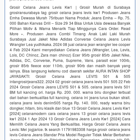
Grosir Celana Jeans Levis Kw1 | Grosir Murah di Surabaya
grosiransurabaya tag grosir celana jeans levis kw1 Produsen Jeans
Emha Dewasa Murah 75ribuan Nama Produk: Jeans Emha – Rp. 75.
000 Bahan Kanvas Drill – Size 29 34 Bisa Untuk Usia dewasa Banyak
Pilihan Motiv & Warna Menarik Tiap Minggunya Cara Order. Read
More ». Produsen Jeans Combi Timang Anak Laki Laki Murah
Surabaya Jual Jaket Nike Adidas Converse Celana Jeans Levis
Wrangler Lea yudhikaka. 2024 08 jual celana jean wrangler lee cooper
4 Feb 2024 Kami menyediakan Celana Jeans (Wrangler, Lea, Levis,
Lois, DC Chinoz, Zara man chinoz) Ecer 95rb grosir 85rb Jaket Nike,
Adidas, DC, Converse, Puma, Supreme, Vans. parasit ecer 100rb,
grosir 85rb fleece ecer 110rb, grosir 90rb dan masih banyak yang
lainya. Bisa langsung ketemu cod daerah sekitar AURA INTAN SHOP
JAYASAKTI: Grosir Celana Jeans LEVI'S 501 & 505
intangrosirjeans322. 2024 02 grosir celana jeans levis 501 505 22 Feb
2024 Grosir Celana Jeans LEVI'S 501 & 505. celana jeans levis 501
BM full kancing ori. harga Rp. 200. 000. warna biru dongker terbuat
dari bahan berkualitas full kancing. celana ini jeans lurus bukan strait.
celana jeans levis denim505 harga Rp. 140. 000, ready warna biru
dongker, hitam, biru klasik dan blue 13 Grosir Celana Jeans Levis Kw1
[2024] celanamodern cara celana jeans 13 grosir celana jeans levis
kw1 2024 1 Apr 2024 13 Grosir Celana Jeans Levis Kw1 [2024] Cara
Memilih Celana Jeans Yang Berkualitas. Harga Grosir Celana Jeans
Levis: Mei jogjarice. tk search 11791983308 harga grosir celana jeans
levis Celana Jeans Standar Pria Model Reguler Tidak Melar Berbahan
Jeans Resleting Kuat: Ritsleting Mudah Digunakan, silihkan klik RB.