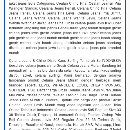
jaket jeans levis Categories. Cealan Chino Pria. Cealan Jeansn Pria
Wrangler Standar. Cealana Jeans Pensil. Celana Chino Pria. Celana
Jeans Pensil. Celana Jeans Pria Levis. Celana Jeans Pria Slimfit.
Celana Jeans Wanita. Celana Jeans Wanita Levis. Celana Jeans
Wanita Wrangler. Jaket Jeans Pria Grosir celana jeans levis KW Super
termurah langsung dari pabrik‎ Penelusuran yang terkait dengan grosir
celana jeans levis grosir celana jeans levis kw1 grosir celana jeans
pria grosir celana jeans murah meriah grosir celana jeans tanah abang
grosir celana levis tanah abang distributor celana jeans bandung
distributor celana jeans jawa barat grosir celana jeans pria branded
murah
Celana Jeans & Chino Distro Kaos Surfing Termurah Se INDONESIA
ibexdistro celana jeans chino Grosir Celana Jeans Murah Bandung ini
menjadi pilihan mas bro dan sista selain kebutuhan akan kaos surfing
distro, jacket, celana surfing. Kami berharap, dengan adanya
tambahan produk Celana Jeans Murah dengan berbagai merk
branded seperti, LEVIS, WRANGLER, LOUIS, CHEAP MONDAY,
SUPREME, PSD, Daftar harga Grosir Celana Jeans Levis Murah Bulan
Mei 2024 Priceza priceza Pakaian Fashion Cek Harga Grosir Celana
Jeans Levis Murah di Priceza. Update info harga dari produk Grosir
Celana Jeans Levis Murah yang Anda inginkan dari jutaan Toko
Online Terbaik di Indonesia. Celana Jeans Levis 505 Reguler Size 33
38 Terima Grosir, Dropship id. carousell Olshop Fashion Olshop Pria
Beli Celana Jeans Levis 505 Reguler Size 33 38 Terima Grosir,
Dropship, Reseller di Garut, Indonesia. Kontak SMS, Whatsapp, Line:
Celana jeans Levis 505 ALL Color *Celana Jeans Panjang *Model