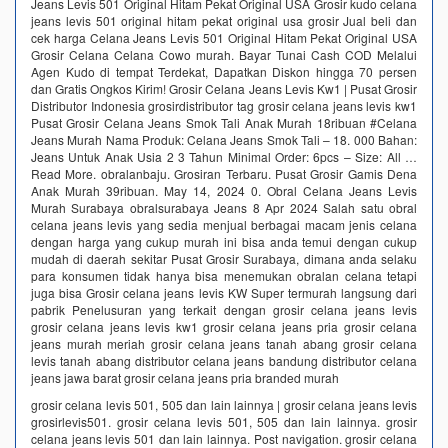
Jeans Levis 501 Original Hitam Pekat Original USA Grosir kudo celana
jeans levis 501 original hitam pekat original usa grosir Jual beli dan
cek harga Celana Jeans Levis 501 Original Hitam Pekat Original USA
Grosir Celana Celana Cowo murah. Bayar Tunai Cash COD Melalui
Agen Kudo di tempat Terdekat, Dapatkan Diskon hingga 70 persen
dan Gratis Ongkos Kirim! Grosir Celana Jeans Levis Kw1 | Pusat Grosir
Distributor Indonesia grosirdistributor tag grosir celana jeans levis kw1
Pusat Grosir Celana Jeans Smok Tali Anak Murah 18ribuan #Celana
Jeans Murah Nama Produk: Celana Jeans Smok Tali – 18. 000 Bahan:
Jeans Untuk Anak Usia 2 3 Tahun Minimal Order: 6pcs – Size: All …
Read More. obralanbaju. Grosiran Terbaru. Pusat Grosir Gamis Dena
Anak Murah 39ribuan. May 14, 2024 0. Obral Celana Jeans Levis
Murah Surabaya obralsurabaya Jeans 8 Apr 2024 Salah satu obral
celana jeans levis yang sedia menjual berbagai macam jenis celana
dengan harga yang cukup murah ini bisa anda temui dengan cukup
mudah di daerah sekitar Pusat Grosir Surabaya, dimana anda selaku
para konsumen tidak hanya bisa menemukan obralan celana tetapi
juga bisa Grosir celana jeans levis KW Super termurah langsung dari
pabrik‎ Penelusuran yang terkait dengan grosir celana jeans levis
grosir celana jeans levis kw1 grosir celana jeans pria grosir celana
jeans murah meriah grosir celana jeans tanah abang grosir celana
levis tanah abang distributor celana jeans bandung distributor celana
jeans jawa barat grosir celana jeans pria branded murah
grosir celana levis 501, 505 dan lain lainnya | grosir celana jeans levis
grosirlevis501. grosir celana levis 501, 505 dan lain lainnya. grosir
celana jeans levis 501 dan lain lainnya. Post navigation. grosir celana