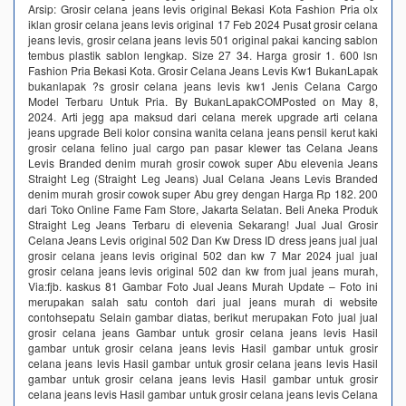
Arsip: Grosir celana jeans levis original Bekasi Kota Fashion Pria olx
iklan grosir celana jeans levis original 17 Feb 2024 Pusat grosir celana
jeans levis, grosir celana jeans levis 501 original pakai kancing sablon
tembus plastik sablon lengkap. Size 27 34. Harga grosir 1. 600 lsn
Fashion Pria Bekasi Kota. Grosir Celana Jeans Levis Kw1 BukanLapak
bukanlapak ?s grosir celana jeans levis kw1 Jenis Celana Cargo
Model Terbaru Untuk Pria. By BukanLapakCOMPosted on May 8,
2024. Arti jegg apa maksud dari celana merek upgrade arti celana
jeans upgrade Beli kolor consina wanita celana jeans pensil kerut kaki
grosir celana felino jual cargo pan pasar klewer tas Celana Jeans
Levis Branded denim murah grosir cowok super Abu elevenia Jeans
Straight Leg (Straight Leg Jeans) Jual Celana Jeans Levis Branded
denim murah grosir cowok super Abu grey dengan Harga Rp 182. 200
dari Toko Online Fame Fam Store, Jakarta Selatan. Beli Aneka Produk
Straight Leg Jeans Terbaru di elevenia Sekarang! Jual Jual Grosir
Celana Jeans Levis original 502 Dan Kw Dress ID dress jeans jual jual
grosir celana jeans levis original 502 dan kw 7 Mar 2024 jual jual
grosir celana jeans levis original 502 dan kw from jual jeans murah,
Via:fjb. kaskus 81 Gambar Foto Jual Jeans Murah Update – Foto ini
merupakan salah satu contoh dari jual jeans murah di website
contohsepatu Selain gambar diatas, berikut merupakan Foto jual jual
grosir celana jeans Gambar untuk grosir celana jeans levis Hasil
gambar untuk grosir celana jeans levis Hasil gambar untuk grosir
celana jeans levis Hasil gambar untuk grosir celana jeans levis Hasil
gambar untuk grosir celana jeans levis Hasil gambar untuk grosir
celana jeans levis Hasil gambar untuk grosir celana jeans levis Celana