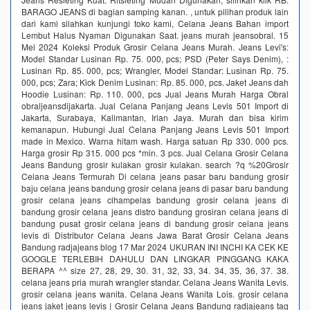
BARAGO JEANS di bagian samping kanan. , untuk pilihan produk lain
dari kami silahkan kunjungi toko kami, Celana Jeans Bahan import
Lembut Halus Nyaman Digunakan Saat. jeans murah jeansobral. 15
Mei 2024 Koleksi Produk Grosir Celana Jeans Murah. Jeans Levi's:
Model Standar Lusinan Rp. 75. 000, pcs; PSD (Peter Says Denim), :
Lusinan Rp. 85. 000, pcs; Wrangler, Model Standar: Lusinan Rp. 75.
000, pcs; Zara; Kick Denim Lusinan: Rp. 85. 000, pcs. Jaket Jeans dah
Hoodie Lusinan: Rp. 110. 000, pcs Jual Jeans Murah Harga Obral
obraljeansdijakarta. Jual Celana Panjang Jeans Levis 501 Import di
Jakarta, Surabaya, Kalimantan, Irian Jaya. Murah dan bisa kirim
kemanapun. Hubungi Jual Celana Panjang Jeans Levis 501 Import
made in Mexico. Warna hitam wash. Harga satuan Rp 330. 000 pcs.
Harga grosir Rp 315. 000 pcs *min. 3 pcs. Jual Celana Grosir Celana
Jeans Bandung grosir kulakan grosir kulakan. search ?q %20Grosir
Celana Jeans Termurah Di celana jeans pasar baru bandung grosir
baju celana jeans bandung grosir celana jeans di pasar baru bandung
grosir celana jeans cihampelas bandung grosir celana jeans di
bandung grosir celana jeans distro bandung grosiran celana jeans di
bandung pusat grosir celana jeans di bandung grosir celana jeans
levis di Distributor Celana Jeans Jawa Barat Grosir Celana Jeans
Bandung radjajeans blog 17 Mar 2024 UKURAN INI INCHI KA CEK KE
GOOGLE TERLEBIH DAHULU DAN LINGKAR PINGGANG KAKA
BERAPA ^^ size 27, 28, 29, 30. 31, 32, 33, 34. 34, 35, 36, 37. 38.
celana jeans pria murah wrangler standar. Celana Jeans Wanita Levis.
grosir celana jeans wanita. Celana Jeans Wanita Lois. grosir celana
jeans jaket jeans levis | Grosir Celana Jeans Bandung radjajeans tag