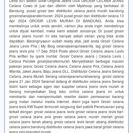
Levis 501 Bioblit Scraf Original Jeans USA GROSIR CELANA JEANS
Celana Cowo di jual dan dikirim oleh Myshoop yang berlokasi di
Bandung. pusat grosir dan distributor celana jeans murah bandung
grosircelanajeanstermurah. 2024 pusat grosir dan distributor celana 13
Apr 2024 GROSIR LEVIS MURAH DI BANDUNG. Anda bisa
membelinya untuk anda sendiri, namun jika anda ingin membelinya
untuk dijual kembali, maka kami adalah solusinya. Di pusat grosir
celana jeans murah ini ada banyak sekali varian yang bisa anda
dapatkan. Barangnyapun sudah ready stok, jadi anda Grosir Celana
Jeans Levis Pria | My Blog celanajeanspriawanita. tag grosir celana
jeans levis pria 17 Sep 2024 Posts about Grosir Celana Jeans Levis
Pria written by iyank muhtar. Grosir Celana Jeans | Celana Levis |
Celana Pendek grosirjeanstermurah Menyediakan berbagai macam
pakaian jeans: Grosir Celana Jeans, Celana Jeans Pria, Celana Jeans
Wanita, Jaket Jeans, Baju Jeans DLL. Distributor Celana Jeans Serang
Celana Jeans Murah Serang celanajeansmurahserang. grosir celana
jeans 21 Jan 2024 Selamat datang di distributor celana jeans Serang
disini kami sebagai agen dan supplier celana jeans levis murah di
Serang menyediakan blog toko online celana jeans ini untuk
membantu dan mempermudah reseller dalam pemesanan barang
yang instan melalui media internet, disini juga kami Grosir celana
jeans levis KW Super termurah langsung dari pabrik‎ Penelusuran yang
terkait dengan grosir celana jeans levis grosir celana jeans levis kw1
grosir celana jeans pria grosir celana jeans murah meriah grosir
celana jeans tanah abang grosir celana levis tanah abang distributor
celana jeans bandung distributor celana jeans jawa barat grosir celana
jeans pria branded murah