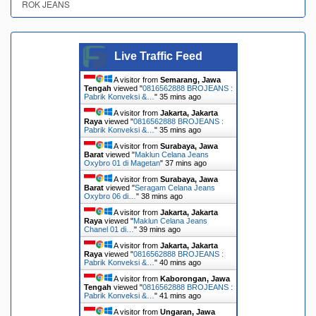
ROK JEANS
Live Traffic Feed
A visitor from
Semarang, Jawa
Tengah
viewed "
0816562888 BROJEANS :
Pabrik Konveksi &…
"
35 mins ago
A visitor from
Jakarta, Jakarta
Raya
viewed "
0816562888 BROJEANS :
Pabrik Konveksi &…
"
35 mins ago
A visitor from
Surabaya, Jawa
Barat
viewed "
Maklun Celana Jeans
Oxybro 01 di Magetan
"
37 mins ago
A visitor from
Surabaya, Jawa
Barat
viewed "
Seragam Celana Jeans
Oxybro 06 di…
"
38 mins ago
A visitor from
Jakarta, Jakarta
Raya
viewed "
Maklun Celana Jeans
Chanel 01 di…
"
39 mins ago
A visitor from
Jakarta, Jakarta
Raya
viewed "
0816562888 BROJEANS :
Pabrik Konveksi &…
"
40 mins ago
A visitor from
Kaborongan, Jawa
Tengah
viewed "
0816562888 BROJEANS :
Pabrik Konveksi &…
"
41 mins ago
A visitor from
Ungaran, Jawa