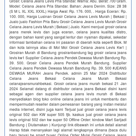
Grosir. Celana Jeans Levis Pria Standar. Warna: Abu. Berat: 700 Gram.
Model: Celana Jeans Pria Standar. Bahan: Jeans Denim. Size: 28 38
(S M L XL XXL XXXL) Harga Awal: Rp. 176. 000, . Harga Eceran: Rp.
100. 000, Harga Lusinan Grosir Celana Jeans Levis Murah | Bekasi |
Jualo jualo Fashion Pria Baru Grosir Celana Jeans Levis Murah Grosir
Celana Jeans Levis Murah | Bekasi | Jualo. Kami menjual grosir celana
jeans merek levis dan juga eceran, celana jeans kualitas distro,
dengan bahan karet yang sangat lentur dan nyaman dipakai, sekedar
informasi tambahan celana ini pasaran di daerah kota seperti Blok. M
dan kota lainnya atau di Mol Mol Grosir Celana Jeans Levis Kw1 |
Grosiran Murah di Bandung grosiranbandung tag grosir celana jeans
levis kw1 Supplier Celana Jeans Pendek Dewasa Murah Bandung Rp.
39. 500. Grosir Celana Jeans Pendek Murah Bandung. Supplier
Celana Jeans Pendek Dewasa Murah Bandung Rp. 39. 500 #JEANS
DEWASA MURAH Jeans Pendek. admin 25 Mar 2024 Distributor
Celana Jeans Bekasi Celana Jeans Murah Bekasi
celanajeansmurahbekasi. Grosir celana jeans murah bekasi 21 Jan
2024 Selamat datang di distributor celana jeans Bekasi disini kami
sebagai agen dan supplier celana jeans levis murah di Bekasi
menyediakan blog toko online celana jeans ini untuk membantu dan
mempermudah reseller dalam pemesanan barang yang instan melalui
media internet, disini juga kami Terjual jual grosir celana jeans levis
original 502 dan KW super 505 fjb. kaskus jual grosir celana jeans
levis original 502 dan kw super 50 Offline Order: kindow Mart Sarijadi
Bandung ( Diutamakan ) Kunjungi link dibawah ini untuk detail alamat
Harap tidak menanyakan lagi alamat lengkapnya dimana (baca dulu
baru tanya) be smart buyer. Online Order Mulai Grosir Celana Jeans