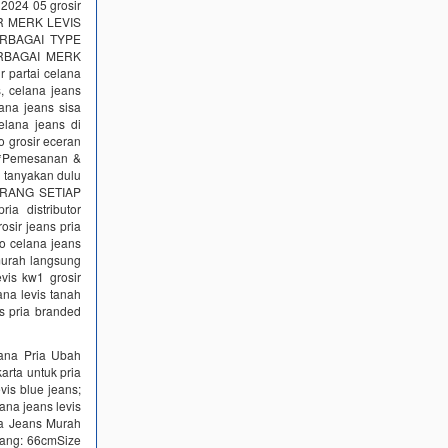
 2024 05 grosir
ER MERK LEVIS
ERBAGAI TYPE
ERBAGAI MERK
 partai celana
, celana jeans
ana jeans sisa
celana jeans di
o grosir eceran
I*Pemesanan &
 tanyakan dulu
BARANG SETIAP
a distributor
sir jeans pria
ro celana jeans
rmurah langsung
evis kw1 grosir
ana levis tanah
ns pria branded
lana Pria Ubah
rta untuk pria
evis blue jeans;
lana jeans levis
na Jeans Murah
gang: 66cmSize