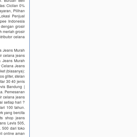
. Buruan Beli
tas: Cicilan 0%
yaran, Pilihan
Lokasi Penjual
pee Indonesia‎
 dengan grosir
ah meriah grosir
tributor celana
ana Jeans Murah
r celana jeans
na Jeans Murah
r Celana Jeans
et (biasanya):
s gliter, stelan
itar 30 40 jenis
evis Bandung |
uka. Pemesanan
ir celana jeans
i setiap hari ?
ari 100 tahun.
rk yang bercita
nts shop jeans
ans Levis 505,
 500 dari toko
li online aman