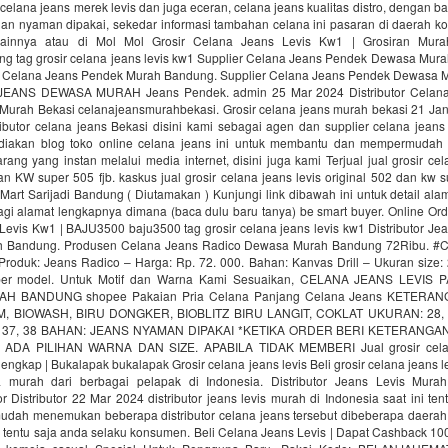
 celana jeans merek levis dan juga eceran, celana jeans kualitas distro, dengan b
dan nyaman dipakai, sekedar informasi tambahan celana ini pasaran di daerah kot
ainnya atau di Mol Mol Grosir Celana Jeans Levis Kw1 | Grosiran Mur
ng tag grosir celana jeans levis kw1 Supplier Celana Jeans Pendek Dewasa Mur
ir Celana Jeans Pendek Murah Bandung. Supplier Celana Jeans Pendek Dewasa
#JEANS DEWASA MURAH Jeans Pendek. admin 25 Mar 2024 Distributor Celana
Murah Bekasi celanajeansmurahbekasi. Grosir celana jeans murah bekasi 21 Ja
ributor celana jeans Bekasi disini kami sebagai agen dan supplier celana jeans
iakan blog toko online celana jeans ini untuk membantu dan mempermudah 
ng yang instan melalui media internet, disini juga kami Terjual jual grosir cel
an KW super 505 fjb. kaskus jual grosir celana jeans levis original 502 dan kw s
Mart Sarijadi Bandung ( Diutamakan ) Kunjungi link dibawah ini untuk detail ala
gi alamat lengkapnya dimana (baca dulu baru tanya) be smart buyer. Online Orde
evis Kw1 | BAJU3500 baju3500 tag grosir celana jeans levis kw1 Distributor Je
 Bandung. Produsen Celana Jeans Radico Dewasa Murah Bandung 72Ribu. #
roduk: Jeans Radico – Harga: Rp. 72. 000. Bahan: Kanvas Drill – Ukuran size: 
per model. Untuk Motif dan Warna Kami Sesuaikan, CELANA JEANS LEVIS
H BANDUNG shopee Pakaian Pria Celana Panjang Celana Jeans KETERA
, BIOWASH, BIRU DONGKER, BIOBLITZ BIRU LANGIT, COKLAT UKURAN: 28, 29
 36, 37, 38 BAHAN: JEANS NYAMAN DIPAKAI *KETIKA ORDER BERI KETERANG
 ADA PILIHAN WARNA DAN SIZE. APABILA TIDAK MEMBERI Jual grosir celan
engkap | Bukalapak bukalapak Grosir celana jeans levis Beli grosir celana jeans le
 murah dari berbagai pelapak di Indonesia. Distributor Jeans Levis Murah
tor Distributor 22 Mar 2024 distributor jeans levis murah di Indonesia saat ini ten
udah menemukan beberapa distributor celana jeans tersebut dibeberapa daerah 
 tentu saja anda selaku konsumen. Beli Celana Jeans Levis | Dapat Cashback 10