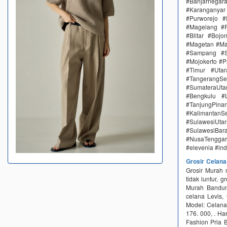
#Banjarnega
#Karanganya
#Purworejo 
#Magelang #P
#Blitar #Boj
#Magetan #Ma
#Sampang #S
#Mojokerto #P
#Timur #Uta
#TangerangSe
#SumateraUta
#Bengkulu #
#TanjungPin
#KalimantanSe
#SulawesiUtar
#SulawesiBa
#NusaTenggara
#elevenia #in
Grosir Celan
Grosir Murah 
tidak luntur, 
Murah Bandung
celana Levis,
Model: Celana
176. 000, . Ha
Fashion Pria 