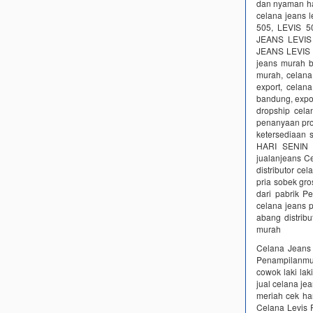
dan nyaman han
celana jeans
505, LEVIS 
JEANS LEVIS
JEANS LEVIS P
jeans murah b
murah, celana
export, celana
bandung, expor
dropship cel
penanyaan pro
ketersediaan
HARI SENIN S
jualanjeans C
distributor ce
pria sobek gro
dari pabrik‎ P
celana jeans p
abang distribu
murah
Celana Jeans 
Penampilanmu 
cowok laki laki
jual celana jea
meriah cek ha
Celana Levis 