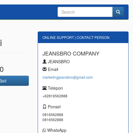
ONLINE SUPPORT | CONTACT PERSON
i
JEANSBRO COMPANY
JEANSBRO
0
Email
marketingjeansbro@gmail.com
Beli
Telepon
+62816562888
Ponsel
0816562888
0816562888
WhatsApp