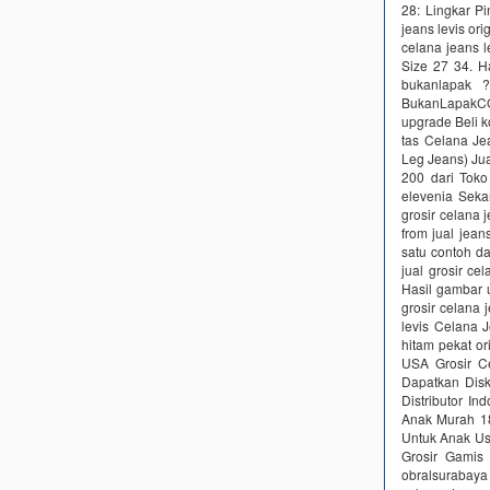
28: Lingkar P
jeans levis ori
celana jeans l
Size 27 34. H
bukanlapak ?
BukanLapakCOM
upgrade Beli ko
tas Celana Je
Leg Jeans) Ju
200 dari Toko
elevenia Seka
grosir celana 
from jual jea
satu contoh da
jual grosir ce
Hasil gambar u
grosir celana 
levis Celana J
hitam pekat or
USA Grosir C
Dapatkan Disk
Distributor In
Anak Murah 18
Untuk Anak Usi
Grosir Gamis
obralsurabaya 