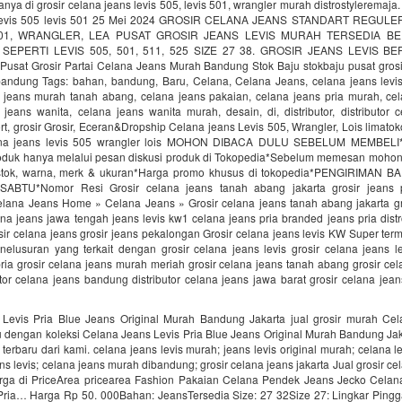
ya di grosir celana jeans levis 505, levis 501, wrangler murah distrostyleremaja.
 levis 505 levis 501 25 Mei 2024 GROSIR CELANA JEANS STANDART REGUL
501, WRANGLER, LEA PUSAT GROSIR JEANS LEVIS MURAH TERSEDIA B
 SEPERTI LEVIS 505, 501, 511, 525 SIZE 27 38. GROSIR JEANS LEVIS B
usat Grosir Partai Celana Jeans Murah Bandung Stok Baju stokbaju pusat grosir
andung Tags: bahan, bandung, Baru, Celana, Celana Jeans, celana jeans levis
 jeans murah tanah abang, celana jeans pakaian, celana jeans pria murah, cel
 jeans wanita, celana jeans wanita murah, desain, di, distributor, distributor 
t, grosir Grosir, Eceran&Dropship Celana jeans Levis 505, Wrangler, Lois limatok
ana jeans levis 505 wrangler lois MOHON DIBACA DULU SEBELUM MEMBEL
duk hanya melalui pesan diskusi produk di Tokopedia*Sebelum memesan mohon
 stok, warna, merk & ukuran*Harga promo khusus di tokopedia*PENGIRIMAN 
ABTU*Nomor Resi Grosir celana jeans tanah abang jakarta grosir jeans pri
elana Jeans Home » Celana Jeans » Grosir celana jeans tanah abang jakarta gro
lana jeans jawa tengah jeans levis kw1 celana jeans pria branded jeans pria dist
sir celana jeans grosir jeans pekalongan Grosir celana jeans levis KW Super te
enelusuran yang terkait dengan grosir celana jeans levis grosir celana jeans l
ria grosir celana jeans murah meriah grosir celana jeans tanah abang grosir cel
tor celana jeans bandung distributor celana jeans jawa barat grosir celana jea
Levis Pria Blue Jeans Original Murah Bandung Jakarta jual grosir murah Ce
dengan koleksi Celana Jeans Levis Pria Blue Jeans Original Murah Bandung Jaka
 terbaru dari kami. celana jeans levis murah; jeans levis original murah; celana l
ns levis; celana jeans murah dibandung; grosir celana jeans jakarta Jual grosir ce
rga di PriceArea pricearea Fashion Pakaian Celana Pendek Jeans Jecko Cela
Pria… Harga Rp 50. 000Bahan: JeansTersedia Size: 27 32Size 27: Lingkar Ping