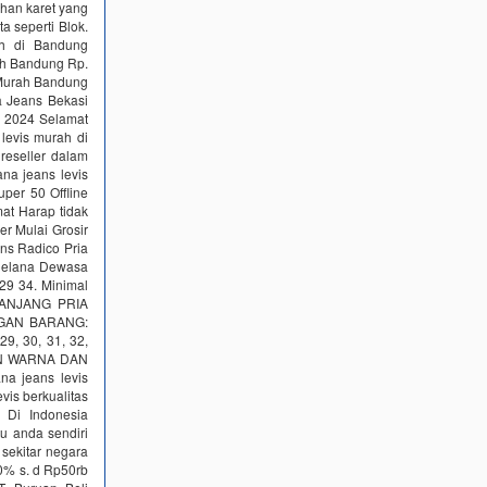
ahan karet yang
a seperti Blok.
ah di Bandung
ah Bandung Rp.
 Murah Bandung
 Jeans Bekasi
n 2024 Selamat
 levis murah di
reseller dalam
ana jeans levis
uper 50 Offline
mat Harap tidak
r Mulai Grosir
ans Radico Pria
Celana Dewasa
29 34. Minimal
 PANJANG PRIA
NGAN BARANG:
, 30, 31, 32,
AN WARNA DAN
a jeans levis
vis berkualitas
 Di Indonesia
tu anda sendiri
sekitar negara
0% s. d Rp50rb‎