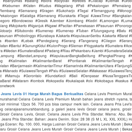
ra #Banyumas #Batang #Blora #Boyolali #Brebes #Cilacap #Demak #Grob
r #Kebumen #Klaten #Kudus #Magelang #Pati #Pekalongan #Pemalang 
#Rembang #Semarang #Sragen #Sukoharjo #Tegal #Temanggung #Wonogi
ekalongan #Salatiga #Semarang #Surakarta #Tegal #JawaTimur #Bangkala
onegoro #Bondowoso #Gresik #Jember #Jombang #Kediri #Lamongan #Lum
lang #Mojokerto #Nganjuk #Ngawi #Pacitan #Pamekasan #Pasuruan #Ponorogo
idoarjo #Situbondo #Sumenep #Sumenep #Tuban #Tulungagung #Batu #Bl
asuruan #Probolinggo #Surabaya #Jakarta #KepulauanSeribu #Jakarta #Barat #
ra #banten #Lebak #Pandeglang #Serang #Tangerang #Cilegon #Seran
latan #Bantul #GunungKidul #KulonProgo #Sleman #Yogyakarta #Sumatera #Ac
ra #Medan #SumateraBarat #Padang #Riau #Pekanbaru #Jambi #SumateraSelat
Lampung #BandarLampung #KepulauanBangkaBelitung #PangkalPinang #K
ang #Kalimatan #KalimantanBarat #Pontianak #KalimantanTengah #
latan #Banjarmasin #KalimantanTimur #Samarinda #KalimantanUtara #TanjungS
a #Manado #SulawesiTengah #Palu #SulawesiSelatan #Makassar #SulawesiTen
rat #Mamuju #Gorontalo #SundaKecil #Bali #Denpasar #NusaTenggaraT
Barat #Mataram #lombok #tokopedia #bukalapak #olx #tokobagus #kaskus #a
donetwork
a Jeans Levis 01 Harga Murah Bagus Berkualitas
Celana Levis Premium Murah
murahamat Celana Celana Levis Premium Murah bahan jeans stretch nyama, 
grosir minimal 12pcs 56. 700 pcs bisa campur merk lain. Celana Jeans Pria Levi
 celanajeansmurahbandung. p galeri jeans levis Grosir celana jeans, grosir 
 Grosir Celana Levis, Grosir. Celana Jeans Levis Pria Standar. Warna: Abu. Be
 Jeans Pria Standar. Bahan: Jeans Denim. Size: 28 38 (S M L XL XXL XXXL) H
rga Eceran: Rp. 100. 000, Harga Lusinan Grosir Celana Jeans Levis Murah | Bekas
Baru Grosir Celana Jeans Levis Murah Grosir Celana Jeans Levis Murah | Bekasi