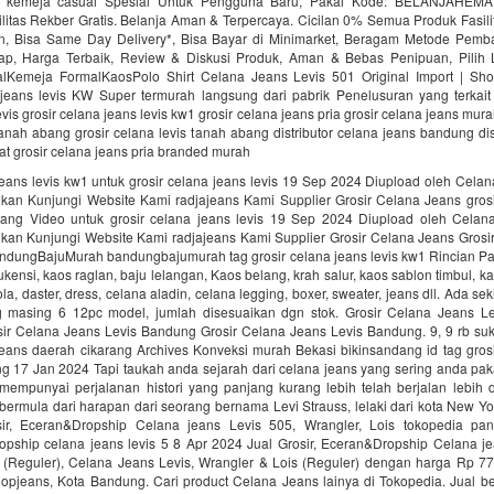
ia kemeja casual Spesial Untuk Pengguna Baru, Pakai Kode: BELANJAHEMAT
litas Rekber Gratis. Belanja Aman & Terpercaya. Cicilan 0% Semua Produk Fasili
n, Bisa Same Day Delivery*, Bisa Bayar di Minimarket, Beragam Metode Pemba
p, Harga Terbaik, Review & Diskusi Produk, Aman & Bebas Penipuan, Pilih 
Kemeja FormalKaosPolo Shirt Celana Jeans Levis 501 Original Import | Sho
 jeans levis KW Super termurah langsung dari pabrik‎ Penelusuran yang terkait
vis grosir celana jeans levis kw1 grosir celana jeans pria grosir celana jeans mur
anah abang grosir celana levis tanah abang distributor celana jeans bandung dis
at grosir celana jeans pria branded murah
jeans levis kw1 untuk grosir celana jeans levis 19 Sep 2024 Diupload oleh Cel
kan Kunjungi Website Kami radjajeans Kami Supplier Grosir Celana Jeans grosi
bang Video untuk grosir celana jeans levis 19 Sep 2024 Diupload oleh Cela
kan Kunjungi Website Kami radjajeans Kami Supplier Grosir Celana Jeans Grosi
andungBajuMurah bandungbajumurah tag grosir celana jeans levis kw1 Rincian Pak
kensi, kaos raglan, baju lelangan, Kaos belang, krah salur, kaos sablon timbul, kao
la, daster, dress, celana aladin, celana legging, boxer, sweater, jeans dll. Ada sek
 masing 6 12pc model, jumlah disesuaikan dgn stok. Grosir Celana Jeans L
ir Celana Jeans Levis Bandung Grosir Celana Jeans Levis Bandung. 9, 9 rb s
jeans daerah cikarang Archives Konveksi murah Bekasi bikinsandang id tag gros
g 17 Jan 2024 Tapi taukah anda sejarah dari celana jeans yang sering anda paka
mempunyai perjalanan histori yang panjang kurang lebih telah berjalan lebih d
ermula dari harapan dari seorang bernama Levi Strauss, lelaki dari kota New Yo
sir, Eceran&Dropship Celana jeans Levis 505, Wrangler, Lois tokopedia pa
ropship celana jeans levis 5 8 Apr 2024 Jual Grosir, Eceran&Dropship Celana je
s (Reguler), Celana Jeans Levis, Wrangler & Lois (Reguler) dengan harga Rp 77.
hopjeans, Kota Bandung. Cari product Celana Jeans lainya di Tokopedia. Jual be