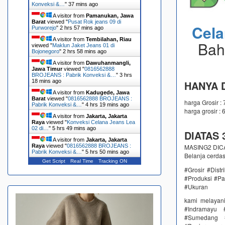
Konveksi &…
"
37 mins ago
A visitor from
Pamanukan, Jawa
Barat
viewed "
Pusat Rok jeans 09 di
Cel
Purworejo
"
2 hrs 57 mins ago
A visitor from
Tembilahan, Riau
Bah
viewed "
Maklun Jaket Jeans 01 di
Bojonegoro
"
2 hrs 58 mins ago
A visitor from
Dawuhanmangli,
Jawa Timur
viewed "
0816562888
BROJEANS : Pabrik Konveksi &…
"
3 hrs
18 mins ago
HANYA D
A visitor from
Kadugede, Jawa
Barat
viewed "
0816562888 BROJEANS :
harga Grosir :
Pabrik Konveksi &…
"
4 hrs 19 mins ago
harga grosir : 
A visitor from
Jakarta, Jakarta
Raya
viewed "
Konveksi Celana Jeans Lea
02 di…
"
5 hrs 49 mins ago
DIATAS 3
A visitor from
Jakarta, Jakarta
MASING2 DICAM
Raya
viewed "
0816562888 BROJEANS :
Pabrik Konveksi &…
"
5 hrs 50 mins ago
Belanja cerda
Get Script
Real Time
Tracking ON
#Grosir #Dist
#Produksi #Pa
#Ukuran
kami melayan
#Indramayu 
#Sumedang #