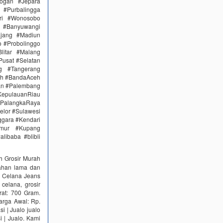
ogan #Jepara
#Purbalingga
ri #Wonosobo
n #Banyuwangi
ajang #Madiun
 #Probolinggo
itar #Malang
Pusat #Selatan
g #Tangerang
eh #BandaAceh
an #Palembang
epulauanRiau
PalangkaRaya
elor #Sulawesi
ggara #Kendari
imur #Kupang
libaba #blibli
 Grosir Murah
tahan lama dan
's Celana Jeans
celana, grosir
rat: 700 Gram.
arga Awal: Rp.
i | Jualo jualo
 | Jualo. Kami