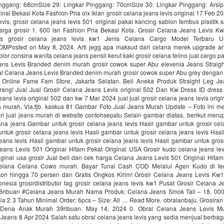
inggang: 68cmSize 29: Lingkar Pinggang: 70cmSize 30: Lingkar Pinggang: Arsip:
ginal Bekasi Kota Fashion Pria olx iklan grosir celana jeans levis original 17 Feb 2
evis, grosir celana jeans levis 501 original pakai kancing sablon tembus plastik 
arga grosir 1. 600 lsn Fashion Pria Bekasi Kota. Grosir Celana Jeans Levis 
s grosir celana jeans levis kw1 Jenis Celana Cargo Model Terbaru U
Posted on May 8, 2024. Arti jegg apa maksud dari celana merek upgrade art
lor consina wanita celana jeans pensil kerut kaki grosir celana felino jual cargo 
ans Levis Branded denim murah grosir cowok super Abu elevenia Jeans Straight
al Celana Jeans Levis Branded denim murah grosir cowok super Abu grey dengan
 Online Fame Fam Store, Jakarta Selatan. Beli Aneka Produk Straight Leg Je
rang! Jual Jual Grosir Celana Jeans Levis original 502 Dan Kw Dress ID dress j
jeans levis original 502 dan kw 7 Mar 2024 jual jual grosir celana jeans levis orig
ns murah, Via:fjb. kaskus 81 Gambar Foto Jual Jeans Murah Update – Foto ini m
ri jual jeans murah di website contohsepatu Selain gambar diatas, berikut meru
lana jeans Gambar untuk grosir celana jeans levis Hasil gambar untuk grosir cel
ntuk grosir celana jeans levis Hasil gambar untuk grosir celana jeans levis Has
jeans levis Hasil gambar untuk grosir celana jeans levis Hasil gambar untuk gros
eans Levis 501 Original Hitam Pekat Original USA Grosir kudo celana jeans lev
iginal usa grosir Jual beli dan cek harga Celana Jeans Levis 501 Original Hitam
elana Celana Cowo murah. Bayar Tunai Cash COD Melalui Agen Kudo di tem
on hingga 70 persen dan Gratis Ongkos Kirim! Grosir Celana Jeans Levis Kw1 
donesia grosirdistributor tag grosir celana jeans levis kw1 Pusat Grosir Celana 
ribuan #Celana Jeans Murah Nama Produk: Celana Jeans Smok Tali – 18. 00
a 2 3 Tahun Minimal Order: 6pcs – Size: All … Read More. obralanbaju. Grosiran
 Dena Anak Murah 39ribuan. May 14, 2024 0. Obral Celana Jeans Levis M
Jeans 8 Apr 2024 Salah satu obral celana jeans levis yang sedia menjual berba