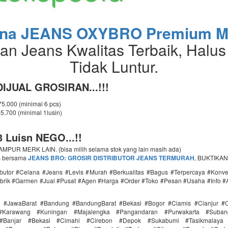
ana JEANS OXYBRO Premium M
an Jeans Kwalitas Terbaik, Halus
Tidak Luntur.
IJUAL GROSIRAN...!!!
 75.000 (minimal 6 pcs)
65.700 (minimal 1lusin)
 Luisn NEGO...!!
PUR MERK LAIN. (bisa milih selama stok yang lain masih ada)
s bersama
JEANS BRO: GROSIR DISTRIBUTOR JEANS TERMURAH
, BUKTIKAN
ributor #Celana #Jeans #Levis #Murah #Berkualitas #Bagus #Terpercaya #Konv
brik #Garmen #Jual #Pusat #Agen #Harga #Order #Toko #Pesan #Usaha #Info #
i #JawaBarat #Bandung #BandungBarat #Bekasi #Bogor #Ciamis #Cianjur #C
#Karawang #Kuningan #Majalengka #Pangandaran #Purwakarta #Suba
Banjar #Bekasi #Cimahi #Cirebon #Depok #Sukabumi #Tasikmalaya