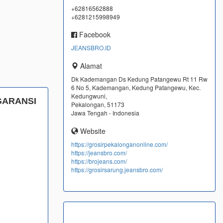
+62816562888
+6281215998949
Facebook
JEANSBRO.ID
Alamat
Dk Kademangan Ds Kedung Patangewu Rt 11 Rw
6 No 5, Kademangan, Kedung Patangewu, Kec.
Kedungwuni,
GARANSI
Pekalongan, 51173
Jawa Tengah - Indonesia
Website
https://grosirpekalonganonline.com/
https://jeansbro.com/
https://brojeans.com/
https://grosirsarung.jeansbro.com/