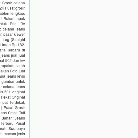
 Grosir celana
024 Pusat grosir
sablon lengkap.
Kw1 BukanLapak
ntuk Pria. By
i celana jeans
pan pasar klewer
 Leg (Straight
 Harga Rp 182.
ans Terbaru di
eans jual jual
inal 502 dan kw
erupakan salah
pakan Foto jual
ana jeans levis
il gambar untuk
ir celana jeans
is 501 original
 Pekat Original
pat Terdekat,
| Pusat Grosir
Jeans Smok Tali
0 Bahan: Jeans
 Terbaru. Pusat
urah Surabaya
gai macam jenis