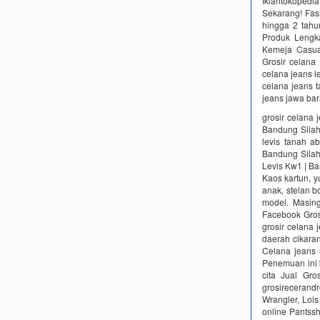
Iklantokoped
Sekarang! Fasi
hingga 2 tahu
Produk Lengka
Kemeja Casual
Grosir celana
celana jeans le
celana jeans t
jeans jawa bar
grosir celana 
Bandung Silah
levis tanah a
Bandung Silah
Levis Kw1 | B
Kaos kartun, yu
anak, stelan bo
model. Masing
Facebook Gros
grosir celana 
daerah cikaran
Celana jeans 
Penemuan ini b
cita Jual Gro
grosirecerand
Wrangler, Loi
online Pantss