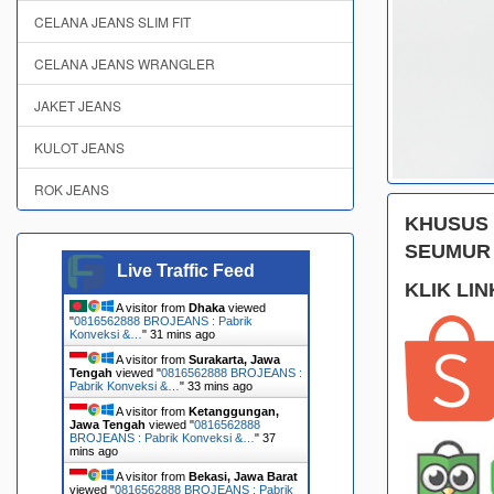
CELANA JEANS SLIM FIT
CELANA JEANS WRANGLER
JAKET JEANS
KULOT JEANS
ROK JEANS
KHUSUS
SEUMUR 
Live Traffic Feed
KLIK LIN
A visitor from
Dhaka
viewed
"
0816562888 BROJEANS : Pabrik
Konveksi &…
"
31 mins ago
A visitor from
Surakarta, Jawa
Tengah
viewed "
0816562888 BROJEANS :
Pabrik Konveksi &…
"
33 mins ago
A visitor from
Ketanggungan,
Jawa Tengah
viewed "
0816562888
BROJEANS : Pabrik Konveksi &…
"
37
mins ago
A visitor from
Bekasi, Jawa Barat
viewed "
0816562888 BROJEANS : Pabrik