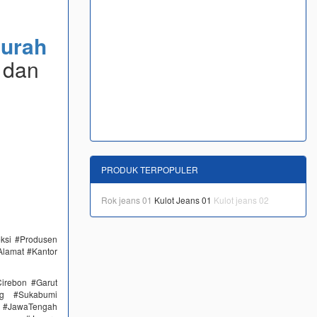
urah
 dan
PRODUK TERPOPULER
Rok jeans 01
Kulot Jeans 01
Kulot jeans 02
eksi #Produsen
Alamat #Kantor
irebon #Garut
ng #Sukabumi
 #JawaTengah