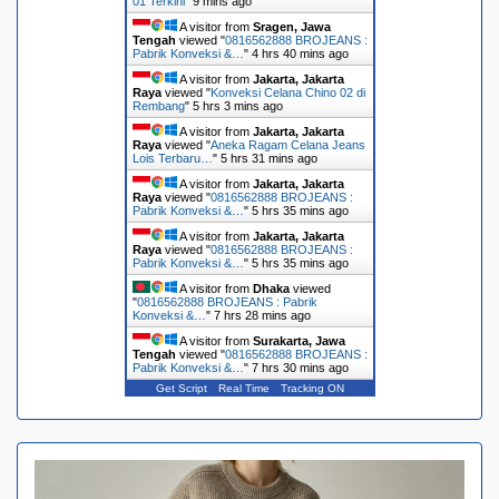
01 Terkini
"
9 mins ago
A visitor from
Sragen, Jawa
Tengah
viewed "
0816562888 BROJEANS :
Pabrik Konveksi &…
"
4 hrs 40 mins ago
A visitor from
Jakarta, Jakarta
Raya
viewed "
Konveksi Celana Chino 02 di
Rembang
"
5 hrs 3 mins ago
A visitor from
Jakarta, Jakarta
Raya
viewed "
Aneka Ragam Celana Jeans
Lois Terbaru…
"
5 hrs 31 mins ago
A visitor from
Jakarta, Jakarta
Raya
viewed "
0816562888 BROJEANS :
Pabrik Konveksi &…
"
5 hrs 35 mins ago
A visitor from
Jakarta, Jakarta
Raya
viewed "
0816562888 BROJEANS :
Pabrik Konveksi &…
"
5 hrs 35 mins ago
A visitor from
Dhaka
viewed
"
0816562888 BROJEANS : Pabrik
Konveksi &…
"
7 hrs 28 mins ago
A visitor from
Surakarta, Jawa
Tengah
viewed "
0816562888 BROJEANS :
Pabrik Konveksi &…
"
7 hrs 30 mins ago
Get Script
Real Time
Tracking ON