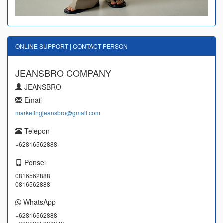
ONLINE SUPPORT | CONTACT PERSON
JEANSBRO COMPANY
JEANSBRO
Email
marketingjeansbro@gmail.com
Telepon
+62816562888
Ponsel
0816562888
0816562888
WhatsApp
+62816562888