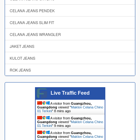
CELANA JEANS PENDEK
CELANA JEANS SLIM FIT
CELANA JEANS WRANGLER
JAKET JEANS
KULOT JEANS
ROK JEANS
Live Traffic Feed
A visitor from
Guangzhou,
Guangdong
viewed "
Maklon Celana Chino
01 Terkini
"
8 mins ago
A visitor from
Guangzhou,
Guangdong
viewed "
Maklon Celana Chino
01 Terkini
"
9 mins ago
A visitor from
Guangzhou,
Guangdong
viewed "
Maklon Celana Chino