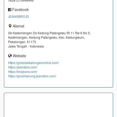
+6281215998949
Facebook
JEANSBRO.ID
Alamat
Dk Kademangan Ds Kedung Patangewu Rt 11 Rw 6 No 5,
Kademangan, Kedung Patangewu, Kec. Kedungwuni,
Pekalongan, 51173
Jawa Tengah - Indonesia
Website
https://grosirpekalonganonline.com/
https://jeansbro.com/
https://brojeans.com/
https://grosirsarung.jeansbro.com/