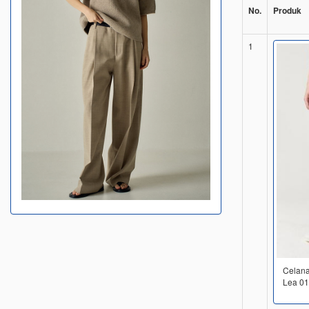
No.
Produk
1
Celana
Lea 01