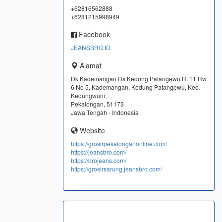
+62816562888
+6281215998949
Facebook
JEANSBRO.ID
Alamat
Dk Kademangan Ds Kedung Patangewu Rt 11 Rw
6 No 5, Kademangan, Kedung Patangewu, Kec.
Kedungwuni,
Pekalongan, 51173
Jawa Tengah - Indonesia
Website
https://grosirpekalonganonline.com/
https://jeansbro.com/
https://brojeans.com/
https://grosirsarung.jeansbro.com/