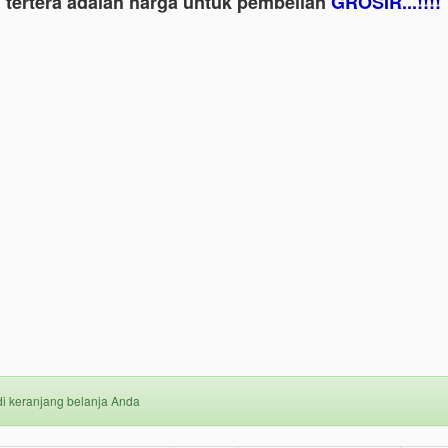
 tertera adalah harga untuk pembelian
GROSIR...!!!!
i keranjang belanja Anda