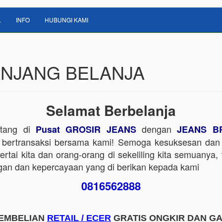
L
INFO
HUBUNGI KAMI
NJANG BELANJA
Selamat Berbelanja
atang di
dengan
Pusat GROSIR JEANS
JEANS B
bertransaksi bersama kami! Semoga kesuksesan dan
ertai kita dan orang-orang di sekeliling kita semuanya, 
gan dan kepercayaan yang di berikan kepada kami
0816562888
EMBELIAN
RETAIL / ECER
GRATIS ONGKIR DAN G