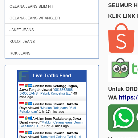
SEUMUR HI
CELANA JEANS SLIM FIT
KLIK LINK
CELANA JEANS WRANGLER
JAKET JEANS
KULOT JEANS
ROK JEANS
Live Traffic Feed
A visitor from
Ketanggungan,
Untuk ORD
Jawa Tengah
viewed "
0816562888
BROJEANS : Pabrik Konveksi &…
"
49
https:
WA
mins ago
A visitor from
Jakarta, Jakarta
Raya
viewed "
Maklun Rok jeans 08 di
Pekalongan
"
1 hr 17 mins ago
A visitor from
Padalarang, Jawa
Barat
viewed "
Maklun Celana jeans Denim
Bio Stone 01…
"
1 hr 20 mins ago
A visitor from
Jakarta, Jakarta
Raya
viewed "
Konveksi Celana Twill 01 di