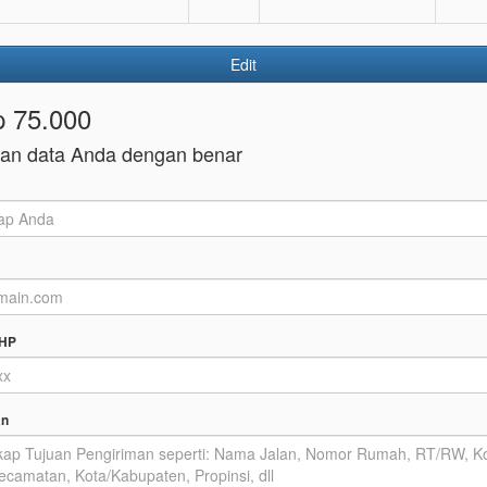
Edit
p 75.000
kan data Anda dengan benar
 HP
an