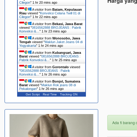
Harga yang
Cilegon
"
1 hr 20 mins ago
A visitor from
Batam, Kepulauan
Riau
viewed "
Konveksi Celana Twill 01 di
Cilegon
"
1 hr 22 mins ago
A visitor from
Bekasi, Jawa Barat
viewed "
0816562888 BROJEANS : Pabrik
Konveksi &…
"
1 hr 23 mins ago
A visitor from
Wonosobo, Jawa
Tengah
viewed "
Maklun Jaket Jeans 04 di
Yogyakarta
"
1 hr 24 mins ago
A visitor from
Kubangsari, Jawa
Barat
viewed "
0816562888 BROJEANS :
Pabrik Konveksi &…
"
1 hr 25 mins ago
A visitor from
Gorontalo
viewed
"
0816562888 BROJEANS : Pabrik
Konveksi &…
"
1 hr 26 mins ago
A visitor from
Bonjol, Sumatera
Barat
viewed "
Maklun Rok jeans 08 di
Pekalongan
"
1 hr 26 mins ago
Get Script
Real Time
Tracking ON
Ada
1
barang d