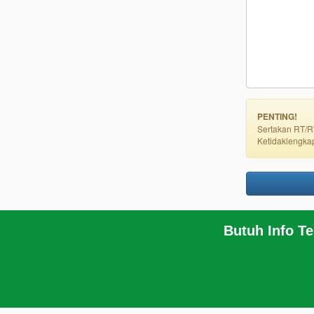
PENTING!
Sertakan RT/R
Ketidaklengka
Butuh Info T
BERANDA
KERANJANG BELANJA
PROFIL
INFO
HUBUNGI KAMI