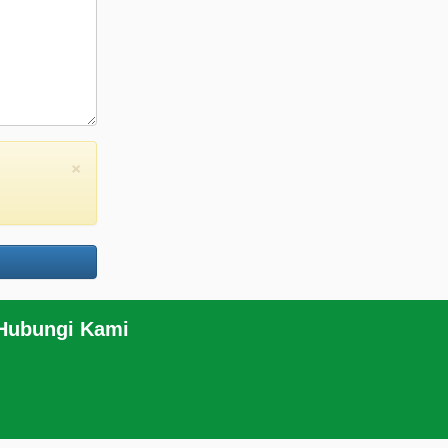
×
 Hubungi Kami
RSS
|
sitemap.xml
.com/JEANSBRO