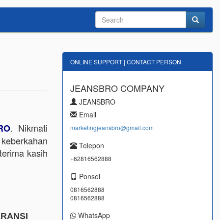
ONLINE SUPPORT | CONTACT PERSON
JEANSBRO COMPANY
JEANSBRO
Email
. Nikmati
RO
marketingjeansbro@gmail.com
 keberkahan
Telepon
terima kasih
+62816562888
Ponsel
0816562888
0816562888
WhatsApp
ARANSI