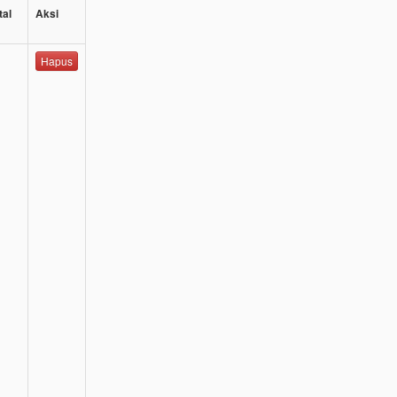
tal
Aksi
Hapus