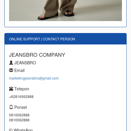
ONLINE SUPPORT | CONTACT PERSON
JEANSBRO COMPANY
JEANSBRO
Email
marketingjeansbro@gmail.com
Telepon
+62816562888
Ponsel
0816562888
0816562888
WhatsApp