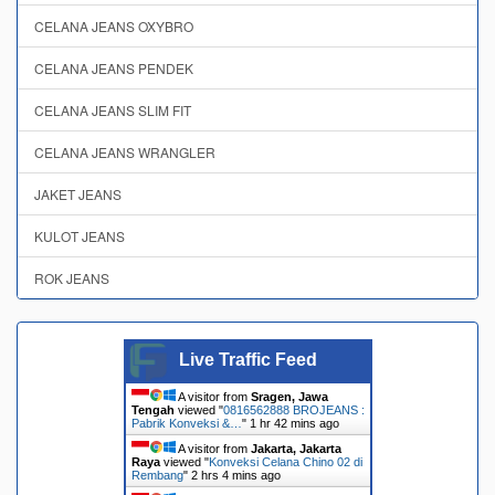
CELANA JEANS OXYBRO
CELANA JEANS PENDEK
CELANA JEANS SLIM FIT
CELANA JEANS WRANGLER
JAKET JEANS
KULOT JEANS
ROK JEANS
Live Traffic Feed
A visitor from
Sragen, Jawa
Tengah
viewed "
0816562888 BROJEANS :
Pabrik Konveksi &…
"
1 hr 42 mins ago
A visitor from
Jakarta, Jakarta
Raya
viewed "
Konveksi Celana Chino 02 di
Rembang
"
2 hrs 4 mins ago