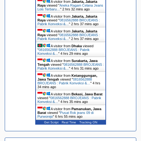
A visitor from
Jakarta, Jakarta
Raya
viewed "
Aneka Ragam Celana Jeans
Lois Terbaru…
"
2 hrs 32 mins ago
A visitor from
Jakarta, Jakarta
Raya
viewed "
0816562888 BROJEANS :
Pabrik Konveksi &…
"
2 hrs 37 mins ago
A visitor from
Jakarta, Jakarta
Raya
viewed "
0816562888 BROJEANS :
Pabrik Konveksi &…
"
2 hrs 37 mins ago
A visitor from
Dhaka
viewed
"
0816562888 BROJEANS : Pabrik
Konveksi &…
"
4 hrs 29 mins ago
A visitor from
Surakarta, Jawa
Tengah
viewed "
0816562888 BROJEANS :
Pabrik Konveksi &…
"
4 hrs 31 mins ago
A visitor from
Ketanggungan,
Jawa Tengah
viewed "
0816562888
BROJEANS : Pabrik Konveksi &…
"
4 hrs
34 mins ago
A visitor from
Bekasi, Jawa Barat
viewed "
0816562888 BROJEANS : Pabrik
Konveksi &…
"
4 hrs 35 mins ago
A visitor from
Pamanukan, Jawa
Barat
viewed "
Pusat Rok jeans 09 di
Purworejo
"
6 hrs 55 mins ago
Get Script
Real Time
Tracking ON