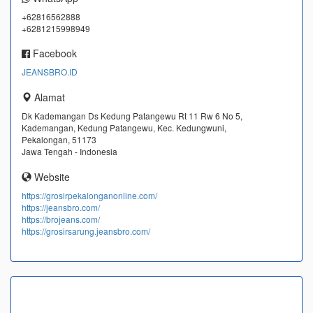
+62816562888
+6281215998949
Facebook
JEANSBRO.ID
Alamat
Dk Kademangan Ds Kedung Patangewu Rt 11 Rw 6 No 5,
Kademangan, Kedung Patangewu, Kec. Kedungwuni,
Pekalongan, 51173
Jawa Tengah - Indonesia
Website
https://grosirpekalonganonline.com/
https://jeansbro.com/
https://brojeans.com/
https://grosirsarung.jeansbro.com/