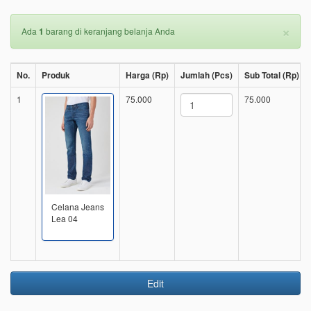
×
Ada
1
barang di keranjang belanja Anda
No.
Produk
Harga (Rp)
Jumlah (Pcs)
Sub Total (Rp)
1
75.000
75.000
Celana Jeans
Lea 04
Edit