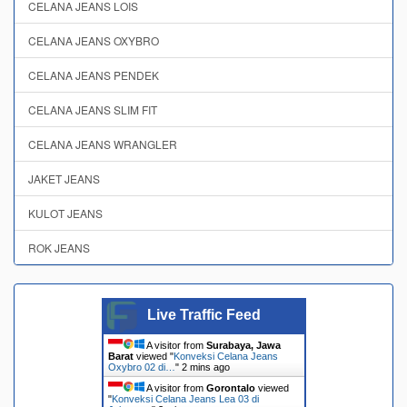
CELANA JEANS LOIS
CELANA JEANS OXYBRO
CELANA JEANS PENDEK
CELANA JEANS SLIM FIT
CELANA JEANS WRANGLER
JAKET JEANS
KULOT JEANS
ROK JEANS
Live Traffic Feed
A visitor from
Surabaya, Jawa
Barat
viewed "
Konveksi Celana Jeans
Oxybro 02 di…
"
2 mins ago
A visitor from
Gorontalo
viewed
"
Konveksi Celana Jeans Lea 03 di