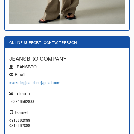
ONLINE SUPPORT | CONTACT PERSON
JEANSBRO COMPANY
JEANSBRO
Email
marketingjeansbro@gmail.com
Telepon
+62816562888
Ponsel
0816562888
0816562888