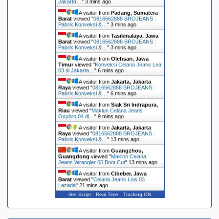
Jakarta…
"
3 mins ago
A visitor from
Padang, Sumatera
Barat
viewed "
0816562888 BROJEANS :
Pabrik Konveksi &…
"
3 mins ago
A visitor from
Tasikmalaya, Jawa
Barat
viewed "
0816562888 BROJEANS :
Pabrik Konveksi &…
"
3 mins ago
A visitor from
Olehsari, Jawa
Timur
viewed "
Konveksi Celana Jeans Lea
03 di Jakarta…
"
6 mins ago
A visitor from
Jakarta, Jakarta
Raya
viewed "
0816562888 BROJEANS :
Pabrik Konveksi &…
"
6 mins ago
A visitor from
Siak Sri Indrapura,
Riau
viewed "
Maklun Celana Jeans
Oxybro 04 di…
"
9 mins ago
A visitor from
Jakarta, Jakarta
Raya
viewed "
0816562888 BROJEANS :
Pabrik Konveksi &…
"
13 mins ago
A visitor from
Guangzhou,
Guangdong
viewed "
Maklon Celana
Jeans Wrangler 05 Boot Cut
"
13 mins ago
A visitor from
Cibeber, Jawa
Barat
viewed "
Celana Jeans Lois 03
Lazada
"
21 mins ago
Get Script
Real Time
Tracking ON