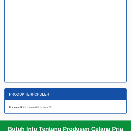
PRODUK TERPOPULER
Rok jeans 01
Kulot Jeans 01
Kulot jeans 02
Butuh Info Tentang Produsen Celana Pria