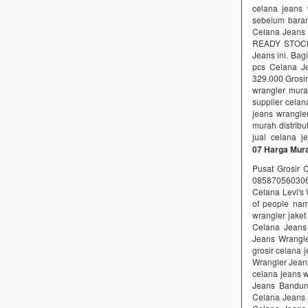
celana jeans
sebelum bara
Celana Jeans 
READY STOCK 
Jeans ini. Bag
pcs Celana J
329.000 Grosi
wrangler mura
supplier cela
jeans wrangler
murah distribu
jual celana 
07 Harga Mur
Pusat Grosir 
0858705603
Celana Levi's 
of people nam
wrangler jaket
Celana Jeans 
Jeans Wrangle
grosir celana 
Wrangler Jean
celana jeans 
Jeans Bandun
Celana Jeans 