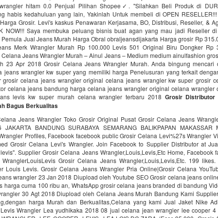
 wrangler hitam 0.0 Penjual Pilihan Shopee✓. "Silahkan Beli Produk di D
ng habis kedahuluan yang lain, Yakinlah Untuk membeli di OPEN RESELLER!!
Harga Grosir. Levi's kaskus Penawaran Kerjasama, BO, Distribusi, Reseller, & A
NOW!!! Saya membuka peluang bisnis buat agan yang mau jadi Reseller di 
i Pemula Jual Jeans Murah Harga Obral obraljeansdijakarta Harga grosir Rp 315.
eans Merk Wrangler Murah Rp 100.000 Levis 501 Original Biru Dongker Rp 3
r Celana Jeans Wrangler Murah – Ainul Jeans – Medium medium ainulfashion grosi
h 23 Apr 2018 Grosir Celana Jeans Wrangler Murah. Anda bingung mencari di
na jeans wrangler kw super yang memiliki harga Penelusuran yang terkait dengan
 grosir celana jeans wrangler original celana jeans wrangler kw super grosir 
tor celana jeans bandung harga celana jeans wrangler original celana wrangler o
jeans levis kw super murah celana wrangler terbaru 2018
Grosir Distributo
ah Bagus Berkualitas
Celana Jeans Wrangler Toko Grosir Original Pusat Grosir Celana Jeans Wra
06 JAKARTA BANDUNG SURABAYA SEMARANG BALIKPAPAN MAKASSAR M
Wrangler Profiles, Facebook facebook public Grosir Celana Levi%27s Wrangler Vi
ed Grosir Celana Levi's Wrangler. Join Facebook to Supplier Distributor at Jua
 levis". Supplier Grosir Celana Jeans Wrangler,Louis,Levis,Etc Home, Facebook 
WranglerLouisLevis Grosir Celana Jeans Wrangler,Louis,Levis,Etc. 199 likes.
r Louis Levis. Grosir Celana Jeans Wrangler Pria Online|Grosir Celana YouTu
jeans wrangler 23 Jan 2018 Diupload oleh Youtube SEO Grosir celana jeans onlin
s harga cuma 100 ribu an, WhatsApp grosir celana jeans branded di bandung Vide
wrangler 30 Agt 2018 Diupload oleh Celana Jeans Murah Bandung Kami Supplier
g,dengan harga Murah dan Berkualitas,Celana yang kami Jual Jaket Nike Ad
Levis Wrangler Lea yudhikaka 2018 08 jual celana jean wrangler lee cooper 4