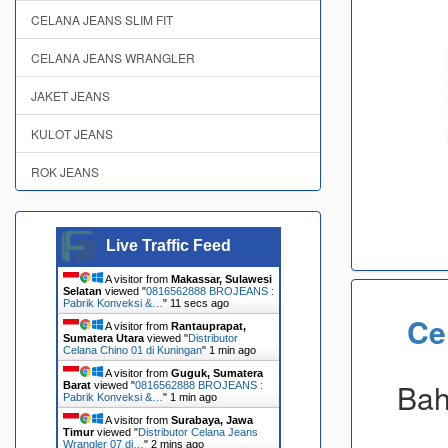
CELANA JEANS SLIM FIT
CELANA JEANS WRANGLER
JAKET JEANS
KULOT JEANS
ROK JEANS
Live Traffic Feed
A visitor from
Makassar, Sulawesi
Selatan
viewed "
0816562888 BROJEANS :
Pabrik Konveksi &…
"
12 secs ago
Ce
A visitor from
Rantauprapat,
Sumatera Utara
viewed "
Distributor
Celana Chino 01 di Kuningan
"
1 min ago
A visitor from
Guguk, Sumatera
Bah
Barat
viewed "
0816562888 BROJEANS :
Pabrik Konveksi &…
"
1 min ago
A visitor from
Surabaya, Jawa
Timur
viewed "
Distributor Celana Jeans
Wrangler 07 di…
"
2 mins ago