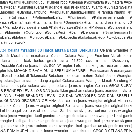
latan #Bantul #GunungKidul #KulonProgo #Sleman #Yogyakarta #Sumatera #Ac
ra #Medan #SumateraBarat #Padang #Riau #Pekanbaru #Jambi #SumateraSelat
Lampung #BandarLampung #KepulauanBangkaBelitung #PangkalPinang #K
ang #Kalimatan #KalimantanBarat #Pontianak #KalimantanTengah #
latan #Banjarmasin #KalimantanTimur #Samarinda #KalimantanUtara #TanjungS
a #Manado #SulawesiTengah #Palu #SulawesiSelatan #Makassar #SulawesiTen
rat #Mamuju #Gorontalo #SundaKecil #Bali #Denpasar #NusaTenggaraT
aBarat #Mataram #lombok #Batam #tokopedia #bukalapak #olx #tokobagus #ka
nia #indonetwork
butor Celana Wrangler 03 Harga Murah Bagus Berkualitas
Celana Wrangler 
 Grosir Murahamat murahamat Celana Celana Wrangler Premium Murah bahan 
n lama dan tidak luntur, grosir cuma 56.700 pcs minimal 12pcs,banya
Dropship Celana jeans Levis 505, Wrangler, Lois limatoko grosir eceran dropsh
angler lois MOHON DIBACA DULU SEBELUM MEMBELI*Pemesanan & penanyaan
 diskusi produk di Tokopedia*Sebelum memesan mohon Galeri Jeans Wrangle
g celanajeansmurahbandung p galeri Celana Jeans Wrangler Murah Bandung 
lana jeans pria, celana wrangler, celana jeans wrangler. Celana. GROSIR 
BRANDED LEVIS LOIS DAN jualo iklan grosiran celana jeans branded levis loi
ELANA JEANS BRANDED LEVIS LOIS DAN WRANGLER COD DAN RESELL
lo. GUDANG GROSIRAN CELANA Jual celana jeans wrangler original Murah da
alapak Celana jeans wrangler original Beli celana jeans wrangler original berk
ari berbagai pelapak di Indonesia. Gambar untuk grosir celana jeans wrangle
elana jeans wrangler Hasil gambar untuk grosir celana jeans wrangler Hasil gamb
rangler Hasil gambar untuk grosir celana jeans wrangler Hasil gambar untuk gros
l gambar untuk grosir celana jeans wrangler Hasil gambar untuk grosir celana 
NA PRIA MURAH, celana jeans wrangler hitam shopee GROSIR CELANA PR