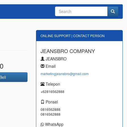
ONLINE SUPPORT | CONTACT PERSON
JEANSBRO COMPANY
JEANSBRO
0
Email
marketingjeansbro@gmail.com
Beli
Telepon
+62816562888
Ponsel
0816562888
0816562888
WhatsApp