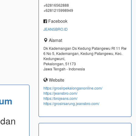
+62816562888
+6281215998949
Facebook
JEANSBRO.ID
Alamat
Dk Kademangan Ds Kedung Patangewu Rt 11 Rw
6 No 5, Kademangan, Kedung Patangewu, Kec.
Kedungwuni,
Pekalongan, 51173
Jawa Tengah - Indonesia
Website
https://grosirpekalonganonline.com/
https://jeansbro.com/
ium
https://brojeans.com/
https://grosirsarung.jeansbro.com/
 dan