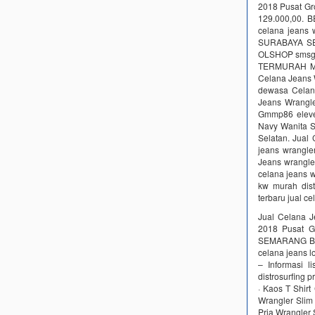
2018 Pusat G
129.000,00. B
celana jeans
SURABAYA SE
OLSHOP smsgro
TERMURAH MU
Celana Jeans 
dewasa Cela
Jeans Wrangle
Gmmp86 eleven
Navy Wanita S
Selatan. Jual
jeans wrangle
Jeans wrangle
celana jeans w
kw murah dist
terbaru jual c
Jual Celana 
2018 Pusat 
SEMARANG BAL
celana jeans l
– Informasi l
distrosurfing 
· Kaos T Shir
Wrangler Slim 
Pria Wrangler S