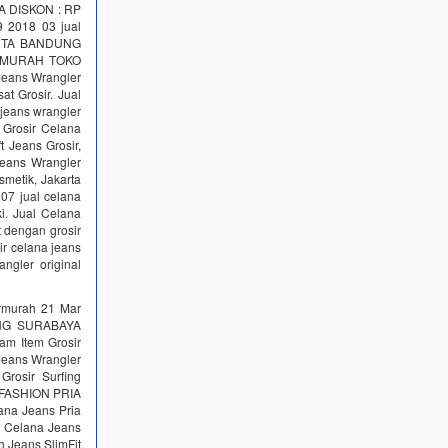
A DISKON : RP
9 2018 03 jual
KARTA BANDUNG
ERMURAH TOKO
Jeans Wrangler
Grosir. Jual
jeans wrangler
rosir Celana
 Jeans Grosir,
Jeans Wrangler
metik, Jakarta
07 jual celana
i. Jual Celana
 dengan grosir
ir celana jeans
ngler original
rmurah 21 Mar
UNG SURABAYA
m Item Grosir
 Jeans Wrangler
Grosir Surfing
h. FASHION PRIA
ana Jeans Pria
18 Celana Jeans
ah Jeans SlimFit