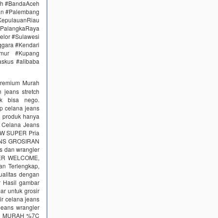
eh #BandaAceh
an #Palembang
epulauanRiau
PalangkaRaya
elor #Sulawesi
ggara #Kendari
imur #Kupang
skus #alibaba
Premium Murah
jeans stretch
k bisa nego.
ip celana jeans
 produk hanya
r Celana Jeans
KW SUPER Pria
JEANS GROSIRAN
s dan wrangler
ER WELCOME,
n Terlengkap,
ualitas dengan
r Hasil gambar
ar untuk grosir
ir celana jeans
jeans wrangler
IA MURAH %7C