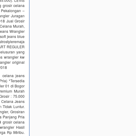
5.000). LEVIS
g grosir celana
n Pekalongan –
angler Juragan
18 Jual Grosir
 Celana Murah,
 jeans Wrangler
oft jeans blue
strostyleremaja
NDART REGULER
lusuran yang
ans wrangler kw
ngler original
 2018
 celana jeans
ria) *Tersedia
ler 01 di Bogor
Premium Murah
rosir : 75.000
r Celana Jeans
 Tidak Luntur.
gler, Grosiran
s Panjang Pria
grosir celana
wrangler Hasil
a Rp 98ribu.