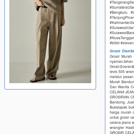
#TangerangSe
#SumateraUta
#Bengkulu #
#TanjungPin
#KalimantanSe
#SulawesiUtar
#SulawesiBa
#NusaTenggar
#blibli #eleve
Grosir Distri
Grosir Murah
nyaman,taha
Grosir,Eceran&
levis 505 wr
melalui pesan
Murah Bandun
Dan Wanita Ce
CELANA JEANS 
GROSIRAN C
Bandung, Jua
Bukalapak buk
harga murah d
untuk grosir c
celana jeans w
wrangler Hasi
GROSIR CELA