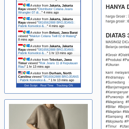
HANYA D
A visitor from
Jakarta, Jakarta
Raya
viewed "
Distributor Celana Jeans
Wrangler 07 di…
"
4 mins ago
harga Grosir :
A visitor from
Jakarta, Jakarta
harga grosir : 
Raya
viewed "
0816562888 BROJEANS :
Pabrik Konveksi &…
"
4 mins ago
A visitor from
Bekasi, Jawa Barat
DIATAS 3
viewed "
Maklun Celana Twill 02 di Malang
"
8 mins ago
MASING2 DICAM
Belanja cerda
A visitor from
Jakarta, Jakarta
Raya
viewed "
0816562888 BROJEANS :
Pabrik Konveksi &…
"
1 hr 13 mins ago
#Grosir #Dist
#Produksi #Pa
A visitor from
Tebokan, Jawa
Timur
viewed "
Rok Jeans 11 di Kepulauan
#Ukuran
Riau
"
1 hr 13 mins ago
kami melayan
A visitor from
Durham, North
#Indramayu 
Carolina
viewed "
0816562888 BROJEANS
: Pabrik Konveksi &…
"
1 hr 13 mins ago
#Sumedang #
Get Script
Real Time
Tracking ON
#Banjarnega
#Karanganya
#Purworejo 
#Magelang #P
#Blitar #Boj
#Magetan #Ma
#Sampang #S
#Mojokerto #P
#Timur #Uta