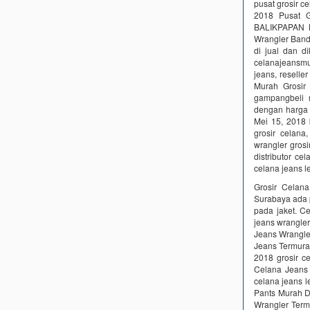
pusat grosir c
2018 Pusat
BALIKPAPAN M
Wrangler Ba
di jual dan 
celanajeansmur
jeans, reselle
Murah Grosir
gampangbeli 
dengan harga l
Mei 15, 2018 
grosir celana
wrangler grosi
distributor ce
celana jeans l
Grosir Celana
Surabaya ada p
pada jaket. C
jeans wrangle
Jeans Wrangle
Jeans Termurah
2018 grosir c
Celana Jeans 
celana jeans l
Pants Murah D
Wrangler Term