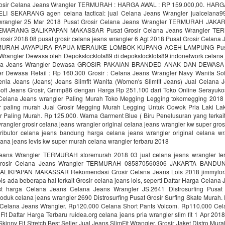
rosir Celana Jeans Wrangler TERMURAH : HARGA AWAL : RP 159.000,00. HARG
ELI SEKARANG agen celana tactical: jual Celana Jeans Wrangler jualcelana9
 wrangler 25 Mar 2018 Pusat Grosir Celana Jeans Wrangler TERMURAH JA
MARANG BALIKPAPAN MAKASSAR Pusat Grosir Celana Jeans Wrangler T
sir 2018 08 pusat grosir celana jeans wrangler 6 Agt 2018 Pusat Grosir Celana 
RAH JAYAPURA PAPUA MERAUKE LOMBOK KUPANG ACEH LAMPUNG Pusat 
Wrangler Dewasa oleh Depokstocklots89 di depokstocklots89.indonetwork celana 
na Jeans Wrangler Dewasa GROSIR PAKAIAN BRANDED ANAK DAN DEWASA G
r Dewasa Retail : Rp 160.300 Grosir : Celana Jeans Wrangler Navy Wanita Soft
ia Jeans (Jeans) Jeans Slimfit Wanita (Women's Slimfit Jeans) Jual Celana 
oft Jeans Grosir, Gmmp86 dengan Harga Rp 251.100 dari Toko Online Serayukos
 Celana Jeans wrangler Paling Murah Toko Megging Legging tokomegging 2018 
r paling murah Jual Grosir Megging Murah Legging Untuk Cowok Pria Laki Lak
r Paling Murah. Rp 125.000. Warna Garment Blue ( Biru Penelusuran yang terkait
rangler grosir celana jeans wrangler original celana jeans wrangler kw super gros
ributor celana jeans bandung harga celana jeans wrangler original celana wra
elana jeans levis kw super murah celana wrangler terbaru 2018
Jeans Wrangler TERMURAH storemurah 2018 03 jual celana jeans wrangler te
Grosir Celana Jeans Wrangler TERMURAH 085870560306 JAKARTA BAND
IKPAPAN MAKASSAR Rekomendasi Grosir Celana Jeans Lois 2018 jimmylora
ois ada beberapa hal terkait Grosir celana jeans lois, seperti Daftar Harga Celana
ist harga Celana Jeans Celana Jeans Wrangler JS.2641 Distrosurfing Pusat 
produk celana jeans wrangler 2690 Distrosurfing Pusat Grosir Surfing Skate Mura
t Celana Jeans Wrangler. Rp120.000 Celana Short Pants Volcom. Rp110.000 Cel
Fit Daftar Harga Terbaru ruidea.org celana jeans pria wrangler slim fit 1 Apr 20
kinny Fit Stretch Best Seller Jual Jeans SlimFit Wrangler, Grosir Jaket Distro Mur