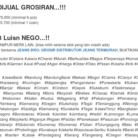
IJUAL GROSIRAN...!!!
 75.000 (minimal 6 pcs)
65.700 (minimal 1 lusin)
 Luisn NEGO...!!
PUR MERK LAIN. (bisa milih selama stok yang lain masih ada)
s bersama
JEANS BRO: GROSIR DISTRIBUTOR JEANS TERMURAH
, BUKTIKAN
ributor #Celana #Jeans #Chanel #Murah #Berkualitas #Bagus #Terpercaya #Konv
brik #Garmen #Jual #Pusat #Agen #Harga #Order #Toko #Pesan #Usaha #Info #
i #JawaBarat #Bandung #BandungBarat #Bekasi #Bogor #Ciamis #Cianjur #C
#Karawang #Kuningan #Majalengka #Pangandaran #Purwakarta #Suba
Banjar #Bekasi #Cimahi #Cirebon #Depok #Sukabumi #Tasikmalaya
ra #Banyumas #Batang #Blora #Boyolali #Brebes #Cilacap #Demak #Grob
r #Kebumen #Klaten #Kudus #Magelang #Pati #Pekalongan #Pemalang 
#Rembang #Semarang #Sragen #Sukoharjo #Tegal #Temanggung #Wonogi
ekalongan #Salatiga #Semarang #Surakarta #Tegal #JawaTimur #Bangkala
onegoro #Bondowoso #Gresik #Jember #Jombang #Kediri #Lamongan #Lum
lang #Mojokerto #Nganjuk #Ngawi #Pacitan #Pamekasan #Pasuruan #Ponorogo
idoarjo #Situbondo #Sumenep #Sumenep #Tuban #Tulungagung #Batu #Bl
asuruan #Probolinggo #Surabaya #Jakarta #KepulauanSeribu #Jakarta #Barat #
ra #banten #Lebak #Pandeglang #Serang #Tangerang #Cilegon #Seran