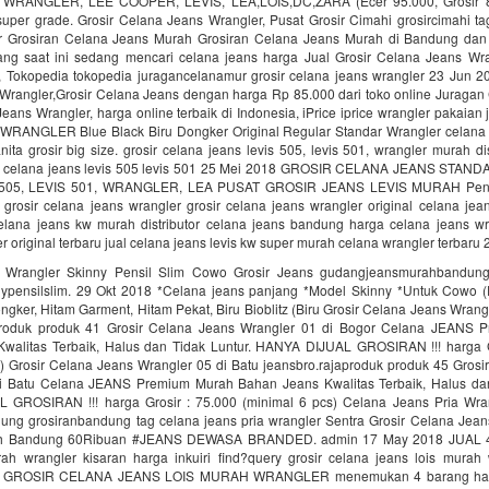
 WRANGLER, LEE COOPER, LEVIS, LEA,LOIS,DC,ZARA (Ecer 95.000, Grosir 8
 super grade. Grosir Celana Jeans Wrangler, Pusat Grosir Cimahi grosircimahi ta
r Grosiran Celana Jeans Murah Grosiran Celana Jeans Murah di Bandung da
ng saat ini sedang mencari celana jeans harga Jual Grosir Celana Jeans Wr
 Tokopedia tokopedia juragancelanamur grosir celana jeans wrangler 23 Jun 20
Wrangler,Grosir Celana Jeans dengan harga Rp 85.000 dari toko online Juragan
eans Wrangler, harga online terbaik di Indonesia, iPrice iprice wrangler pakaian
WRANGLER Blue Black Biru Dongker Original Regular Standar Wrangler celana s
nita grosir big size. grosir celana jeans levis 505, levis 501, wrangler murah di
ir celana jeans levis 505 levis 501 25 Mei 2018 GROSIR CELANA JEANS STA
505, LEVIS 501, WRANGLER, LEA PUSAT GROSIR JEANS LEVIS MURAH Pene
 grosir celana jeans wrangler grosir celana jeans wrangler original celana je
celana jeans kw murah distributor celana jeans bandung harga celana jeans wra
r original terbaru jual celana jeans levis kw super murah celana wrangler terbaru
 Wrangler Skinny Pensil Slim Cowo Grosir Jeans gudangjeansmurahbandung
nypensilslim. 29 Okt 2018 *Celana jeans panjang *Model Skinny *Untuk Cowo (P
ngker, Hitam Garment, Hitam Pekat, Biru Bioblitz (Biru Grosir Celana Jeans Wrang
aproduk produk 41 Grosir Celana Jeans Wrangler 01 di Bogor Celana JEANS 
walitas Terbaik, Halus dan Tidak Luntur. HANYA DIJUAL GROSIRAN !!! harga G
s) Grosir Celana Jeans Wrangler 05 di Batu jeansbro.rajaproduk produk 45 Grosi
i Batu Celana JEANS Premium Murah Bahan Jeans Kwalitas Terbaik, Halus dan
GROSIRAN !!! harga Grosir : 75.000 (minimal 6 pcs) Celana Jeans Pria Wran
ung grosiranbandung tag celana jeans pria wrangler Sentra Grosir Celana Jean
 Bandung 60Ribuan #JEANS DEWASA BRANDED. admin 17 May 2018 JUAL 4 
rah wrangler kisaran harga inkuiri find?query grosir celana jeans lois murah 
ual GROSIR CELANA JEANS LOIS MURAH WRANGLER menemukan 4 barang harg