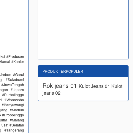
eksi #Produsen
Alamat #Kantor
PRODUK TERPOPULER
irebon #Garut
ng #Sukabumi
Rok jeans 01
 #JawaTengah
Kulot Jeans 01
Kulot
ogan #Jepara
jeans 02
#Purbalingga
ri #Wonosobo
n #Banyuwangi
ajang #Madiun
 #Probolinggo
itar #Malang
Pusat #Selatan
g #Tangerang