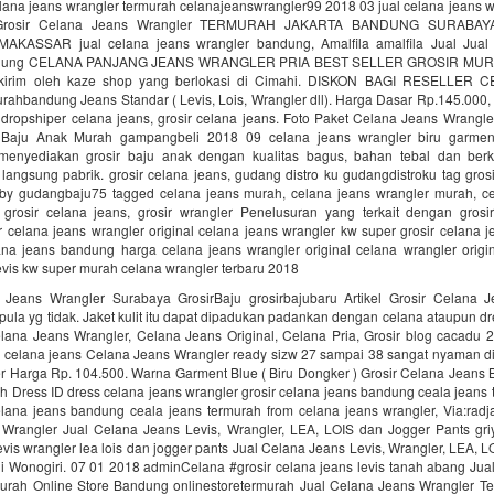
elana jeans wrangler termurah celanajeanswrangler99 2018 03 jual celana jeans 
 Grosir Celana Jeans Wrangler TERMURAH JAKARTA BANDUNG SURABA
AKASSAR jual celana jeans wrangler bandung, Amalfila amalfila Jual Jual
ndung CELANA PANJANG JEANS WRANGLER PRIA BEST SELLER GROSIR M
dikirim oleh kaze shop yang berlokasi di Cimahi. DISKON BAGI RESELLER
ahbandung Jeans Standar ( Levis, Lois, Wrangler dll). Harga Dasar Rp.145.000, 
r dropshiper celana jeans, grosir celana jeans. Foto Paket Celana Jeans Wrangl
 Baju Anak Murah gampangbeli 2018 09 celana jeans wrangler biru garme
menyediakan grosir baju anak dengan kualitas bagus, bahan tebal dan berk
angsung pabrik. grosir celana jeans, gudang distro ku gudangdistroku tag gros
by gudangbaju75 tagged celana jeans murah, celana jeans wrangler murah, ce
, grosir celana jeans, grosir wrangler Penelusuran yang terkait dengan grosi
r celana jeans wrangler original celana jeans wrangler kw super grosir celana
lana jeans bandung harga celana jeans wrangler original celana wrangler origin
evis kw super murah celana wrangler terbaru 2018
 Jeans Wrangler Surabaya GrosirBaju grosirbajubaru Artikel Grosir Celana 
ula yg tidak. Jaket kulit itu dapat dipadukan padankan dengan celana ataupun d
elana Jeans Wrangler, Celana Jeans Original, Celana Pria, Grosir blog cacadu 
r celana jeans Celana Jeans Wrangler ready sizw 27 sampai 38 sangat nyaman di
r Harga Rp. 104.500. Warna Garment Blue ( Biru Dongker ) Grosir Celana Jeans
 Dress ID dress celana jeans wrangler grosir celana jeans bandung ceala jeans
elana jeans bandung ceala jeans termurah from celana jeans wrangler, Via:radj
Wrangler Jual Celana Jeans Levis, Wrangler, LEA, LOIS dan Jogger Pants gri
evis wrangler lea lois dan jogger pants Jual Celana Jeans Levis, Wrangler, LEA, 
i Wonogiri. 07 01 2018 adminCelana #grosir celana jeans levis tanah abang Jua
urah Online Store Bandung onlinestoretermurah Jual Celana Jeans Wrangler T