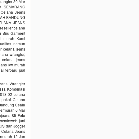
wrangler 30 Mar
YA SEMARANG
 Celana Jeans
URAH BANDUNG
 CELANA JEANS
reseller celana
er Biru Garment
nt murah Kami
ualitas namun
ir celana jeans
lana wrangler,
r celana jeans
 jeans kw murah
al terbaru jual
Jeans Wrangler
ress. Kombinasi
2018 02 celana
 pakai. Celana
 Bandung Ceala
 termurah 6 Mar
ajeans 85 Foto
yasoloweb jual
LOIS dan Jogger
l Celana Jeans
ermurah 12 Jan