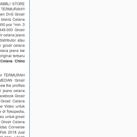
URABBLI STORE
! TERMURAH!!!
gen DnS Grosir
bisnis Celana
000 pcs *min. 3
49.000 Grosir
r celana jeans
stributor atau
 grosir celana
celana jeans kw
riginal terbaru
r Celana Chino
ngler TERMURAH
EDAN Grosir
ew the profiles
l jeans celana
facebook Grosir
 Grosir Celana
be Video untuk
e di Tokopedia,
o untuk grosir
 Grosir Celana
idas Converse
 Feb 2018 Jual