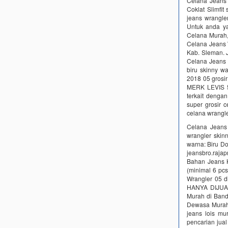
Celana Jeans
Coklat Slimfit
jeans wrangle
Untuk anda ya
Celana Murah,
Celana Jeans 
Kab. Sleman. J
Celana Jeans 
biru skinny wa
2018 05 gros
MERK LEVIS 
terkait dengan
super grosir 
celana wrangle
Celana Jeans
wrangler skin
warna: Biru Do
jeansbro.raj
Bahan Jeans K
(minimal 6 pc
Wrangler 05 d
HANYA DIJUAL 
Murah di Band
Dewasa Murah
jeans lois mu
pencarian j