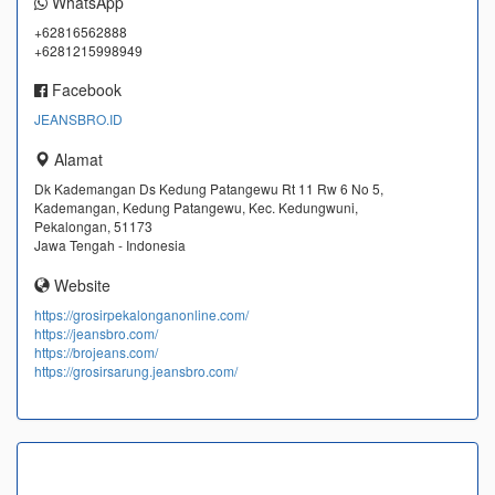
WhatsApp
+62816562888
+6281215998949
Facebook
JEANSBRO.ID
Alamat
Dk Kademangan Ds Kedung Patangewu Rt 11 Rw 6 No 5,
Kademangan, Kedung Patangewu, Kec. Kedungwuni,
Pekalongan, 51173
Jawa Tengah - Indonesia
Website
https://grosirpekalonganonline.com/
https://jeansbro.com/
https://brojeans.com/
https://grosirsarung.jeansbro.com/