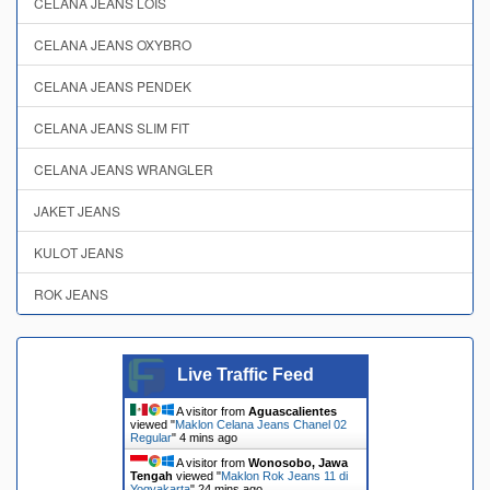
CELANA JEANS LOIS
CELANA JEANS OXYBRO
CELANA JEANS PENDEK
CELANA JEANS SLIM FIT
CELANA JEANS WRANGLER
JAKET JEANS
KULOT JEANS
ROK JEANS
Live Traffic Feed
A visitor from
Aguascalientes
viewed "
Maklon Celana Jeans Chanel 02
Regular
"
4 mins ago
A visitor from
Wonosobo, Jawa
Tengah
viewed "
Maklon Rok Jeans 11 di
Yogyakarta
"
24 mins ago