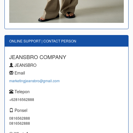
ONLINE SUPPORT | CONTACT PERSON
JEANSBRO COMPANY
JEANSBRO
Email
marketingjeansbro@gmail.com
Telepon
+62816562888
Ponsel
0816562888
0816562888