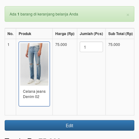
×
Ada
1
barang di keranjang belanja Anda
No.
Produk
Harga (Rp)
Jumlah (Pcs)
Sub Total (Rp)
1
75.000
75.000
Celana jeans
Denim 02
Edit