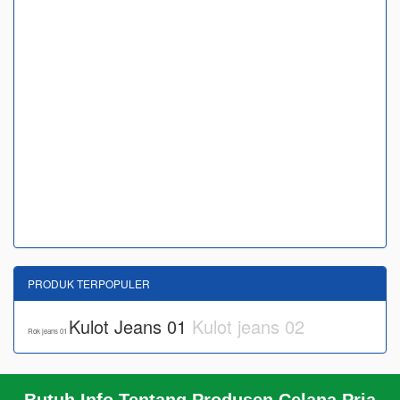
PRODUK TERPOPULER
Kulot Jeans 01
Kulot jeans 02
Rok jeans 01
Butuh Info Tentang Produsen Celana Pria