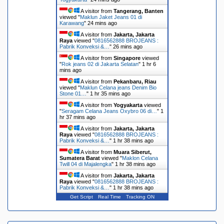
A visitor from
Tangerang, Banten
viewed "
Maklun Jaket Jeans 01 di
Karawang
"
24 mins ago
A visitor from
Jakarta, Jakarta
Raya
viewed "
0816562888 BROJEANS :
Pabrik Konveksi &…
"
26 mins ago
A visitor from
Singapore
viewed
"
Rok jeans 02 di Jakarta Selatan
"
1 hr 6
mins ago
A visitor from
Pekanbaru, Riau
viewed "
Maklun Celana jeans Denim Bio
Stone 01…
"
1 hr 35 mins ago
A visitor from
Yogyakarta
viewed
"
Seragam Celana Jeans Oxybro 06 di…
"
1
hr 37 mins ago
A visitor from
Jakarta, Jakarta
Raya
viewed "
0816562888 BROJEANS :
Pabrik Konveksi &…
"
1 hr 38 mins ago
A visitor from
Muara Siberut,
Sumatera Barat
viewed "
Maklon Celana
Twill 04 di Majalengka
"
1 hr 38 mins ago
A visitor from
Jakarta, Jakarta
Raya
viewed "
0816562888 BROJEANS :
Pabrik Konveksi &…
"
1 hr 38 mins ago
Get Script
Real Time
Tracking ON